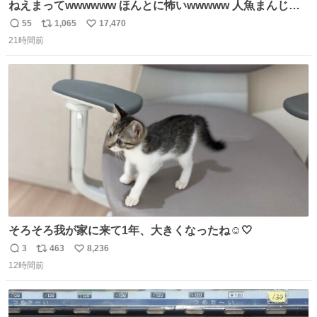
ねえまってwwwwww ほんとに怖いwwwww 人魚まんじゅ
う買ってきたから私も永遠のいのちを…ぐへへ…と思いな
55
1,065
17,470
返
リ
い
がら1つ食べたら 奥歯欠けたんだけど！！！！？？？ しか
21時間前
信
ポ
い
もガッツリ😭 まんじゅうだよ？？？？？？ ガリッて言っ
数
ス
ね
たから何？と思って口から出したら自分の歯wwwwww セ
ト
数
数
イレーンの呪いじゃん😭
そろそろ我が家に来て1年、大きくなったね☺️🤍
3
463
8,236
返
リ
い
12時間前
信
ポ
い
数
ス
ね
ト
数
数