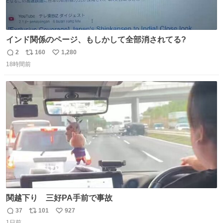
インド関係のページ、もしかして全部消されてる?
2
160
1,280
返
リ
い
18時間前
信
ポ
い
数
ス
ね
ト
数
数
関越下り 三好PA手前で事故
37
101
927
返
リ
い
1日前