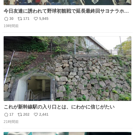
今日友達に誘われて野球初観戦で延長最終回サヨナラホー
ムラン見れたんですけど、これが野球ですか？ 鳥肌止まら
30
171
5,945
返
リ
い
んです笑
19時間前
信
ポ
い
数
ス
ね
ト
数
数
これが新幹線駅の入り口とは、にわかに信じがたい
17
202
2,441
返
リ
い
21時間前
信
ポ
い
数
ス
ね