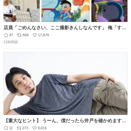
店員「ごめんなさい、ここ撮影きんしなんです」 俺「すみ
ません！すぐ消します」 店員「念のためフォルダから消し
47
568
17,876
返
リ
い
てるところ見せて頂けますか？」 俺「はい…」
22時間前
信
ポ
い
数
ス
ね
ト
数
数
【重大なヒント】 うーん、僕だったら井戸を確かめますけ
どね
11
273
9,016
返
リ
い