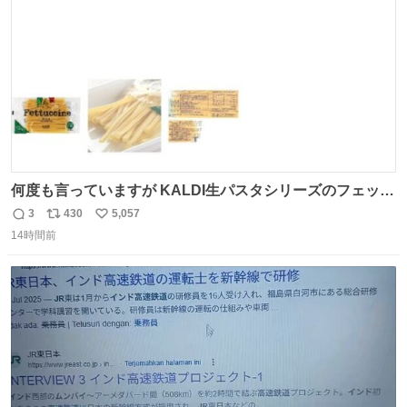
数
何度も言っていますが KALDI生パスタシリーズのフェット
チーネは 真剣(ガチ)で美味いぞ
3
430
5,057
返
リ
い
14時間前
信
ポ
い
数
ス
ね
ト
数
数