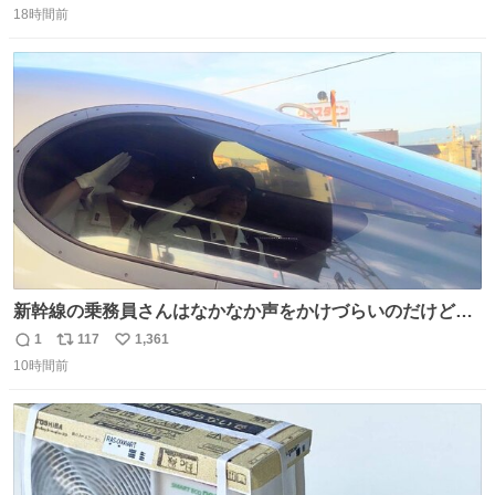
18時間前
信
ポ
い
数
ス
ね
ト
数
数
新幹線の乗務員さんはなかなか声をかけづらいのだけど😅
ルミエールの運転士さん、運転台にカメラマン向けたらお
1
117
1,361
返
リ
い
二人で敬礼🫡✨ 暗くて上手く撮れないなぁ…な顔してた
10時間前
信
ポ
い
ら、わざわざ車外に出て来てくださり✨ 「フリー素材なの
数
ス
ね
で載せて大丈夫です！」と自ら言ってくださる親切気さく
ト
数
数
なS運転士さん感謝