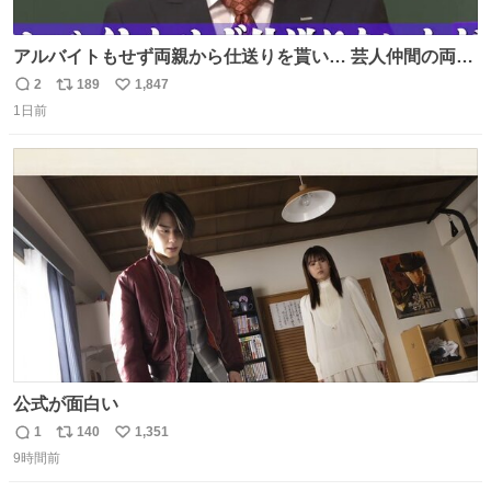
アルバイトもせず両親から仕送りを貰い… 芸人仲間の両親
のスネまでかじる!? ドンデコルテ銀次⚡️ 無料見逃し配信は
2
189
1,847
返
リ
い
こちらから ▶︎abema.go.link/gBLVb ◤しくじり先生
1日前
信
ポ
い
ABEMAにて毎週最新話無料配信中◢ @10000nabe
数
ス
ね
@akmllube0617
ト
数
数
公式が面白い
1
140
1,351
返
リ
い
9時間前
信
ポ
い
数
ス
ね