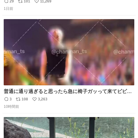
29
101
11,269
返
リ
い
1日前
信
ポ
い
数
ス
ね
ト
数
数
普通に通り過ぎると思ったら急に椅子ガッって来てビビっ
た。そんでまじいい匂い。← #超特急_ESCORT
3
108
3,263
返
リ
い
10時間前
信
ポ
い
数
ス
ね
ト
数
数