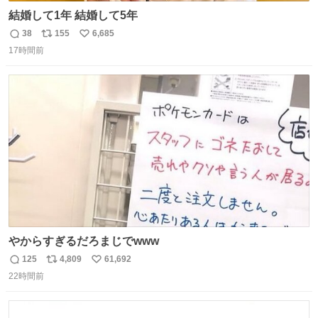
結婚して1年 結婚して5年
38
155
6,685
返
リ
い
17時間前
信
ポ
い
数
ス
ね
ト
数
数
やからすぎるだろまじでwww
125
4,809
61,692
返
リ
い
22時間前
信
ポ
い
数
ス
ね
ト
数