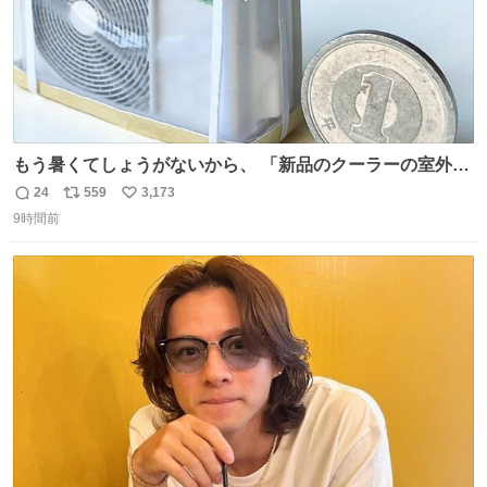
もう暑くてしょうがないから、 「新品のクーラーの室外機
のミニチュア」 でも見ていってよ
24
559
3,173
返
リ
い
9時間前
信
ポ
い
数
ス
ね
ト
数
数