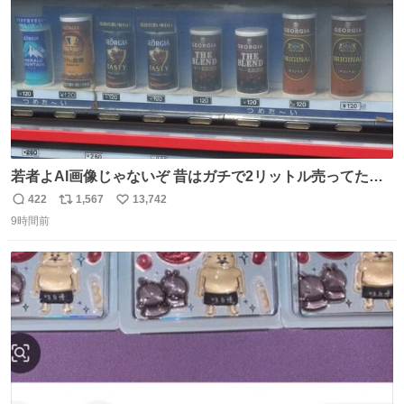
若者よAI画像じゃないぞ 昔はガチで2リットル売ってたん
やでw
422
1,567
13,742
返
リ
い
9時間前
信
ポ
い
数
ス
ね
ト
数
数