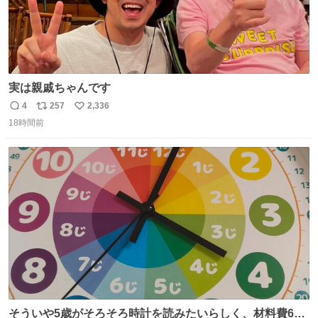
実は親戚ちゃんです
4
257
2,336
返
リ
い
18時間前
信
ポ
い
数
ス
ね
ト
数
数
そういや5歳がそろそろ時計を読みたいらしく、材料費600