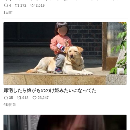
円で作れる知育時計作ってみた！ めっちゃ簡単！ ありがと
4
172
2,019
返
リ
い
う先人！
1日前
信
ポ
い
数
ス
ね
ト
数
数
帰宅したら娘がもののけ姫みたいになってた
35
918
23,247
返
リ
い
6時間前
信
ポ
い
数
ス
ね
ト
数
数