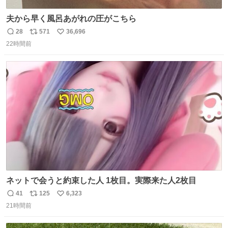
夫から早く風呂あがれの圧がこちら
28
571
36,696
返
リ
い
22時間前
信
ポ
い
数
ス
ね
ト
数
数
ネットで会うと約束した人 1枚目。実際来た人2枚目
41
125
6,323
返
リ
い
21時間前
信
ポ
い
数
ス
ね