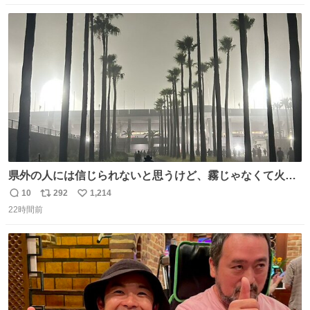
数
ス
ね
ト
数
数
県外の人には信じられないと思うけど、霧じゃなくて火山
灰です🌋 #桜島
10
292
1,214
返
リ
い
22時間前
信
ポ
い
数
ス
ね
ト
数
数