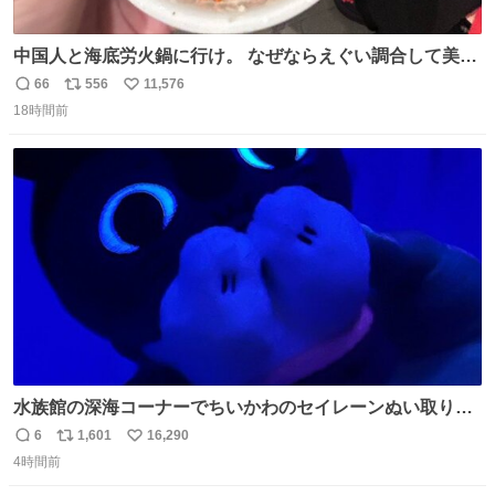
中国人と海底労火鍋に行け。 なぜならえぐい調合して美味
しすぎる ソースを作ってくれるから。
66
556
11,576
返
リ
い
18時間前
信
ポ
い
数
ス
ね
ト
数
数
水族館の深海コーナーでちいかわのセイレーンぬい取り出
したら目光っててビビりました #ちいかわ
6
1,601
16,290
返
リ
い
4時間前
信
ポ
い
数
ス
ね