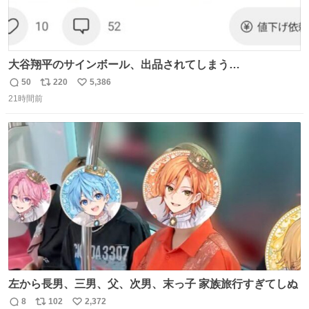
大谷翔平のサインボール、出品されてしまう…
50
220
5,386
返
リ
い
21時間前
信
ポ
い
数
ス
ね
ト
数
数
左から長男、三男、父、次男、末っ子 家族旅行すぎてしぬ
8
102
2,372
返
リ
い