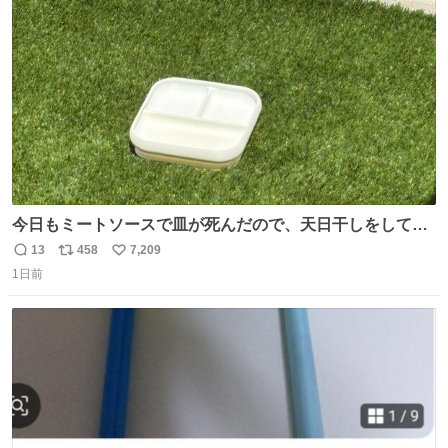
ト
数
数
今日もミートソースで皿が死んだので、天日干しをしてい
ます🍝 ありがとう先人の知恵
13
458
7,209
返
リ
い
1日前
信
ポ
い
数
ス
ね
ト
数
数