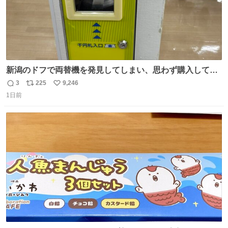
新潟のドフで両替機を発見してしまい、思わず購入してし
まい大阪に発送するイベントが発生
3
225
9,246
返
リ
い
1日前
信
ポ
い
数
ス
ね
ト
数
数