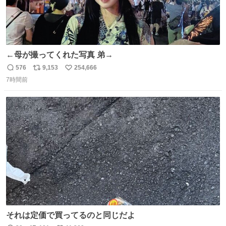
←母が撮ってくれた写真 弟→
576
9,153
254,666
返
リ
い
7時間前
信
ポ
い
数
ス
ね
ト
数
数
それは定価で買ってるのと同じだよ