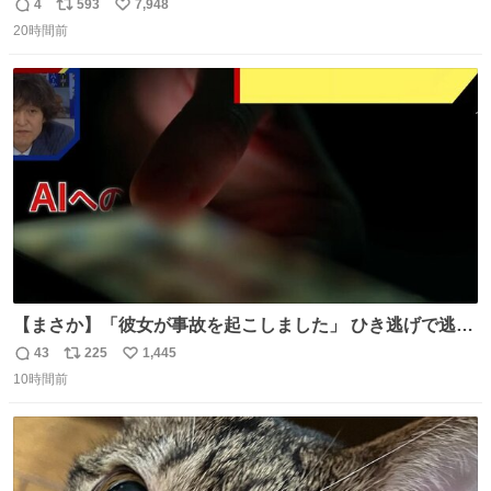
4
593
7,948
返
リ
い
20時間前
信
ポ
い
数
ス
ね
ト
数
数
【まさか】「彼女が事故を起こしました」 ひき逃げで逃走
した男、AIの相談履歴で“ウソ発覚” 警察が男のスマホを押
43
225
1,445
返
リ
い
収して解析すると、出頭する前に事故の詳しい状況やどう
10時間前
信
ポ
い
対応すればいいかをAIに相談していたことがわかった。し
数
ス
ね
かし、AIの回答は「正直に警察に話すように」だった。
ト
数
数