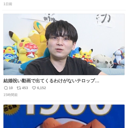
1日前
信
ポ
い
数
ス
ね
ト
数
数
結婚祝い動画で出てくるわけがないテロップ
youtu.be/4pJ7U22AYtw
10
453
6,152
返
リ
い
15時間前
信
ポ
い
数
ス
ね
ト
数
数