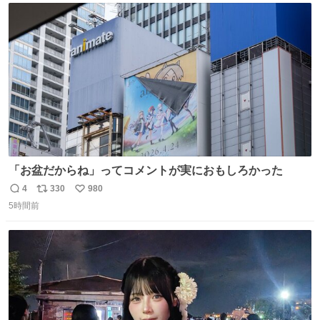
ト
数
数
「お盆だからね」ってコメントが実におもしろかった
4
330
980
返
リ
い
5時間前
信
ポ
い
数
ス
ね
ト
数
数