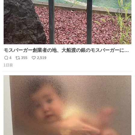
モスバーガー創業者の地、大船渡の銀のモスバーガーに一
礼。
4
355
2,519
返
リ
い
1日前
信
ポ
い
数
ス
ね
ト
数
数