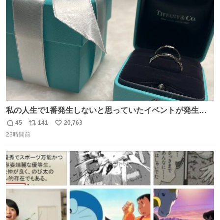
ト
数
数
私の人生で1番発生しないと思っていたイベントが発生し
ました
45
141
20,763
返
リ
い
23時間前
信
ポ
い
数
ス
ね
ト
数
数