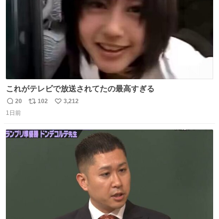
これがテレビで放送されてたの最高すぎる
20
102
3,212
返
リ
い
1日前
信
ポ
い
数
ス
ね
ト
数
数