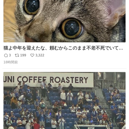
猫よ中年を迎えたな、頼むからこのまま不老不死でいてく
れ…と願ってから、いや人間の家族が死に絶えて猫だけこ
3
199
3,322
返
リ
い
の世に置いていくなんてひどいことはできない…と思って
18時間前
信
ポ
い
から、猫のこの可愛さと愛嬌なら未来永劫ほかの人間に可
数
ス
ね
愛がられて困ることもなかろうなと思ったのでやっぱり猫
ト
数
数
よ不老不死でいてくれ