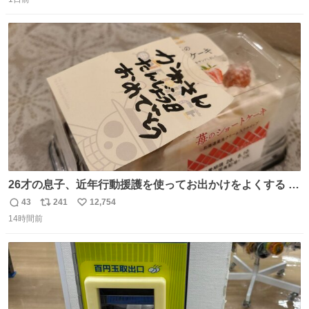
信
ポ
い
数
ス
ね
ト
数
数
26才の息子、近年行動援護を使ってお出かけをよくする 親
との外出はもう嫌らしい。 中身は小学生位なのに小癪な😅
43
241
12,754
返
リ
い
昨日は夜のショッピングモールに行った 先に寝といてよ❗
14時間前
信
ポ
い
と何度も何度も言い残して。 起きたら冷蔵庫に… ああ、こ
数
ス
ね
れ買いに行ってくれたんだ…😭
ト
数
数