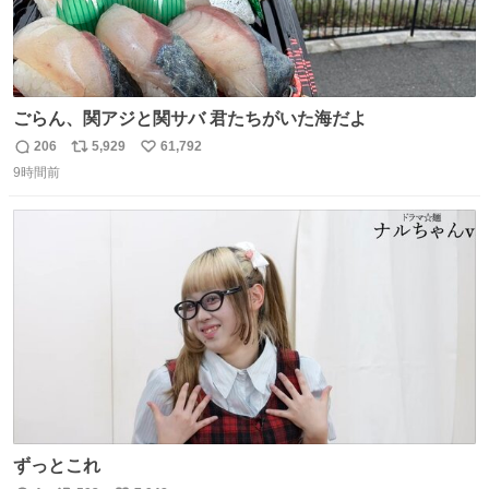
ごらん、関アジと関サバ 君たちがいた海だよ
206
5,929
61,792
返
リ
い
9時間前
信
ポ
い
数
ス
ね
ト
数
数
ずっとこれ