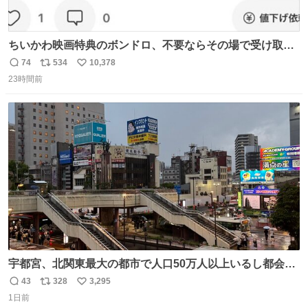
ちいかわ映画特典のボンドロ、不要ならその場で受け取り
辞退すれば良いのに白々しい
74
534
10,378
返
リ
い
23時間前
信
ポ
い
数
ス
ね
ト
数
数
宇都宮、北関東最大の都市で人口50万人以上いるし都会何
だろうなと思っていたら想像以上に都会で興奮した
43
328
3,295
返
リ
い
1日前
信
ポ
い