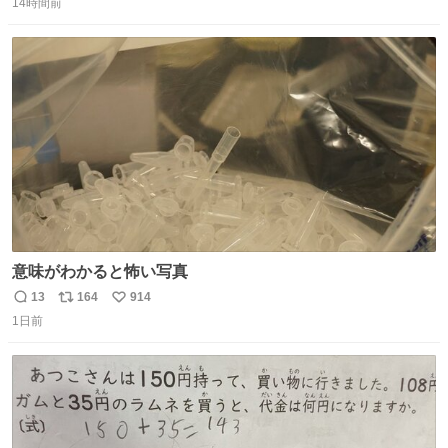
たない」という言葉を使わず「勇敢すぎます」と洒落っ気
14時間前
信
ポ
い
たっぷりにたしなめる当時の言葉選びよ 勇敢すぎます、使
数
ス
ね
っていきたい… （昭和4年婦人倶楽部新年号より）
ト
数
数
意味がわかると怖い写真
13
164
914
返
リ
い
1日前
信
ポ
い
数
ス
ね
ト
数
数