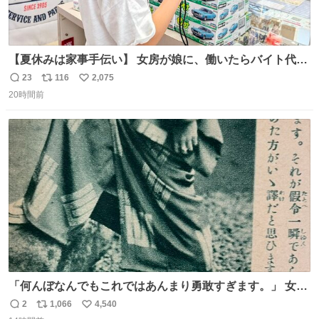
【夏休みは家事手伝い】 女房が娘に、働いたらバイト代も
らえば？と言ったら、娘は、いらない、と言って黙々と働
23
116
2,075
返
リ
い
いてくれました。 あとでソフトクリーム買ってやろうと思
20時間前
信
ポ
い
いました。
数
ス
ね
ト
数
数
「何んぼなんでもこれではあんまり勇敢すぎます。」 女性
の立ち振る舞い指南コーナーで、大股を「下品」や「はし
2
1,066
4,540
返
リ
い