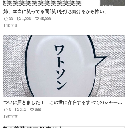
姉、本当に笑ってる間｢笑｣を打ち続けるから怖い。
33
1,226
45,008
返
リ
い
14時間前
信
ポ
い
数
ス
ね
ト
数
数
ついに届きました！！この世に存在するすべてのシャーロ
ック・ホームズに「ワトソン」と喋ってもらうためのアク
3
213
860
返
リ
い
スタです！！！
18時間前
信
ポ
い
数
ス
ね