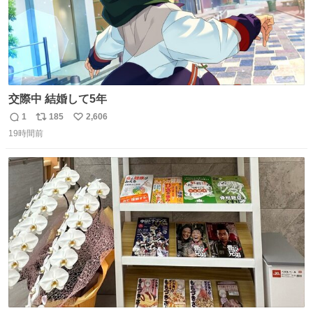
交際中 結婚して5年
1
185
2,606
返
リ
い
19時間前
信
ポ
い
数
ス
ね
ト
数
数