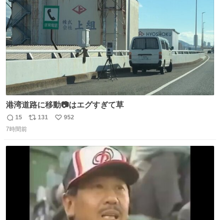
数
港湾道路に移動📷はエグすぎて草
15
131
952
返
リ
い
7時間前
信
ポ
い
数
ス
ね
ト
数
数