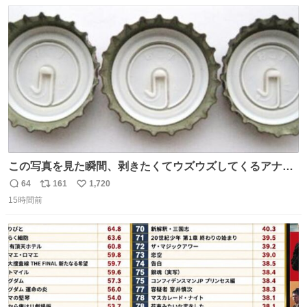
数
ス
ね
ト
数
数
この写真を見た瞬間、剥きたくてウズウズしてくるアナ
タ、完全なる同世代（笑） #70年代 #80年代 #昭和レト
64
161
1,720
返
リ
い
ロ
15時間前
信
ポ
い
数
ス
ね
ト
数
数