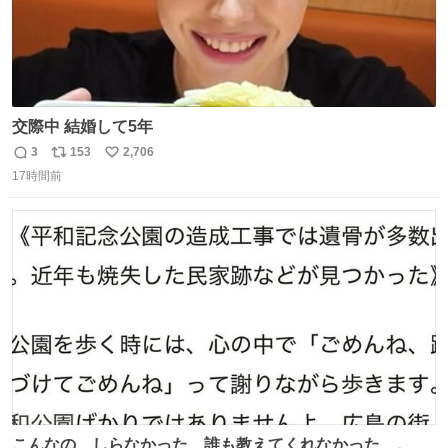
交際中 結婚して5年
3
153
2,706
返
リ
い
17時間前
信
ポ
い
数
ス
ね
ト
数
数
こんなの、しらなかった…誰も教えてくれなかった…。