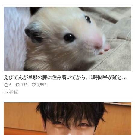
数
ス
ね
ト
数
数
えびてんが旦那の膝に住み着いてから、1時間半が経とう
としている。 えびてんはもう永住の意を固めており、持ち
6
133
1,593
返
リ
い
込んだおやつを所定の場所に置くなどしている。
15時間前
信
ポ
い
数
ス
ね
ト
数
数