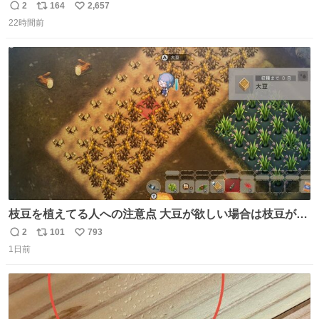
番の「設楽の女」が卒業して頭角を現しはじめてて大好き
2
164
2,657
返
リ
い
🥲🥲 設楽さんの返しも良い🥲 #梅澤美波
22時間前
信
ポ
い
数
ス
ね
ト
数
数
枝豆を植えてる人への注意点 大豆が欲しい場合は枝豆が収
穫できる状態で秋を迎えましょう。 気になって一部だけ収
2
101
793
返
リ
い
穫したら普通に枯れてた… #ほの暮しの庭
1日前
信
ポ
い
数
ス
ね
ト
数
数