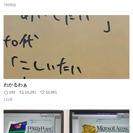
返
リ
い
7時間前
信
ポ
い
数
ス
ね
ト
数
数
わかるわぁ
292
10,291
52,081
返
リ
い
1日前
信
ポ
い
数
ス
ね
ト
数
数