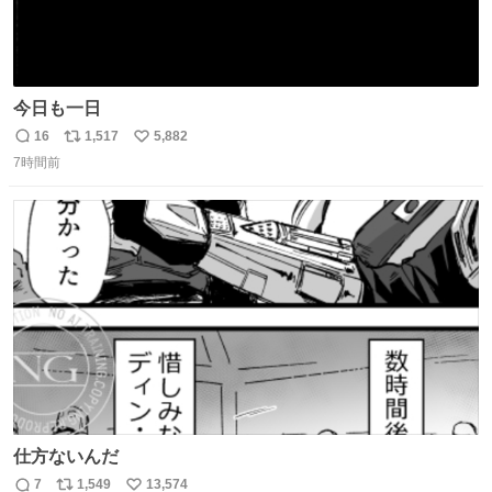
今日も一日
16
1,517
5,882
返
リ
い
7時間前
信
ポ
い
数
ス
ね
ト
数
数
仕方ないんだ
7
1,549
13,574