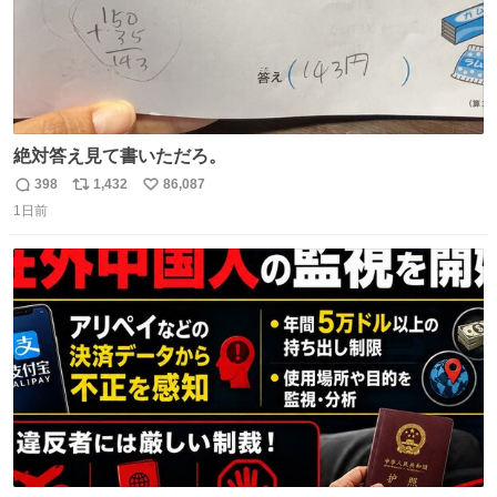
絶対答え見て書いただろ。
398
1,432
86,087
返
リ
い
1日前
信
ポ
い
数
ス
ね
ト
数
数