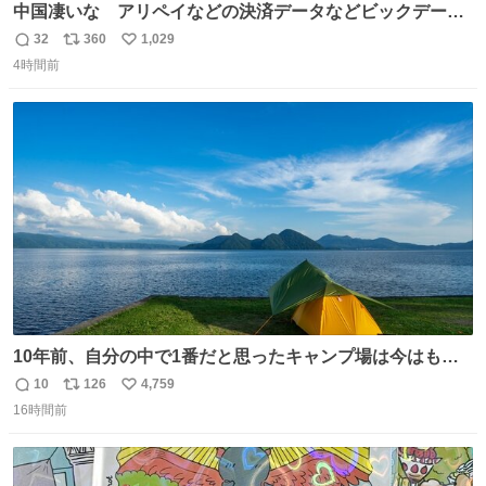
中国凄いな アリペイなどの決済データなどビックデータ
で海外にいる中国人の監視をはじめ、多額の資金決済など
32
360
1,029
返
リ
い
があれば帰国命令を出しはじめたらしい。そして、パスポ
4時間前
信
ポ
い
ート取上げで二度と出国できないと、、
数
ス
ね
ト
数
数
10年前、自分の中で1番だと思ったキャンプ場は今はもう
ない
10
126
4,759
返
リ
い
16時間前
信
ポ
い
数
ス
ね
ト
数
数