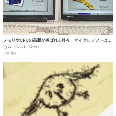
メモリやCPUの高騰が叫ばれる昨今、マイクロソフトは原
点に立ち戻るべきです。 Windows 3.1の頃は数MBのメモ
27
121
561
返
リ
い
リと32bitで25MHz程度のCPUで、主要なオフィスのツー
16時間前
信
ポ
い
ルが動いていたのですから…
数
ス
ね
ト
数
数