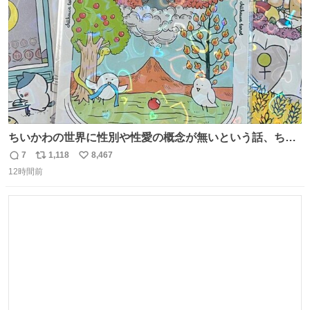
ちいかわの世界に性別や性愛の概念が無いという話、ちい
かわタロットでも恋人・女帝・女教皇あたりは性別を意識
7
1,118
8,467
返
リ
い
させないように描かれてるんだよね。かなり徹底している
12時間前
信
ポ
い
印象。
数
ス
ね
ト
数
数