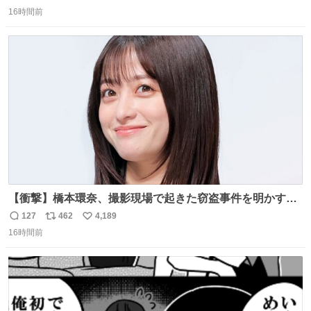
返
リ
い
16時間前
信
ポ
い
数
ス
ね
ト
数
数
【衝撃】橋本環奈、撮影現場で起きた窃盗事件を明かす
「警察が来てました」 news.livedoor.com/article/detail…
127
462
4,189
返
リ
い
橋本は「撮影現場で照明さんのケーブルが盗まれて…。廃
16時間前
信
ポ
い
工場とかで撮影してたんですけど。警察が来てました」と
数
ス
ね
述懐。専門家も「銅の価値が上がってるんですよね…」と
ト
数
数
反応した。