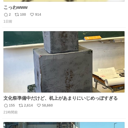
こっわwww
2
100
914
返
リ
い
1日前
信
ポ
い
数
ス
ね
ト
数
数
文化祭準備中だけど、机上があまりにいじめっぽすぎる
155
2,614
58,660
返
リ
い
21時間前
信
ポ
い
数
ス
ね
ト
数