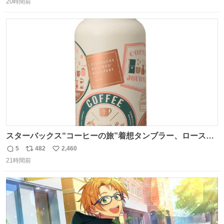
ナルゲンボトルの中身が減っている事案が起きたらしい。
20時間前
信
ポ
い
水に何か入れられても嫌なので3Dプリンタで 『鍵を開け
数
ス
ね
ないと蓋が回せないやつ』を作ったぞ…
ト
数
数
スターバックス“コーヒーの旅”着想タンブラー、ロースタ
リー 東京×トラベラーズカンパニー コーヒーやグルメの味
5
482
2,460
返
リ
い
を記録できるノートも - fashion-press.net/news/149501
21時間前
信
ポ
い
数
ス
ね
ト
数
数