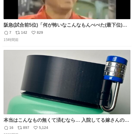
阪急(試合前5位)「何が怖いなこんなもんべべた(最下位)や
ないか！」 南海(試合前6位)「お前んとこ何位ないったい？
7
142
829
返
リ
い
ウチも人のこと言われへんけど」 阪「おーい、お互いに西
15時間前
信
ポ
い
武には勝とうぜ！」 南「分かった！分かった！」
数
ス
ね
ト
数
数
本当はこんなもの無くて済むなら… 入院してる嫁さんの病
棟、共同の冷蔵庫の中身を勝手に触る輩がおるのだけど、
16
897
5,124
返
リ
い