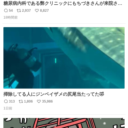
糖尿病内科である弊クリニックにもちづきさんが来院され
ました。
54
2,937
8,827
返
リ
い
18時間前
信
ポ
い
数
ス
ね
ト
数
数
掃除してる人にジンベイザメの尻尾当たってた🤣
313
1,806
35,986
返
リ
い
1日前
信
ポ
い
数
ス
ね
ト
数