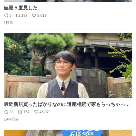
値段５度見した
5
187
8,617
返
リ
い
1日前
信
ポ
い
数
ス
ね
ト
数
数
最近新居買ったばかりなのに遺産相続で家もらっちゃった
長男
28
757
45,971
返
リ
い
19時間前
信
ポ
い
数
ス
ね
ト
数