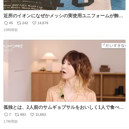
近所のイオンになぜかメッシの実使用ユニフォームが飾っ
てあっておもろい
45
242
14,076
返
リ
い
18時間前
信
ポ
い
数
ス
ね
ト
数
数
孤独とは、2人前のサムギョプサルをおいしく1人で食べる
ことである←好きすぎる
7
681
11,662
返
リ
い
17時間前
信
ポ
い