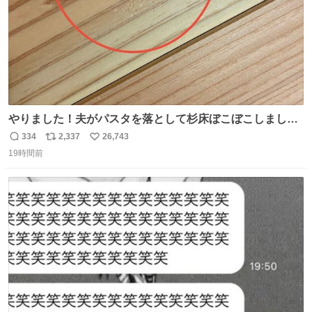
やりました！夫がパスタを落として杉床ぼこぼこしまし
た！よかったーーー！ファーストぼこぼこ自分じゃなく
334
2,337
26,743
返
リ
い
て！これで第二波いつでもいけます！！！✌️いやーほっと
19時間前
信
ポ
い
した！ 杉床を採用しようとしている方々へ忠告です。杉床
数
ス
ね
は乾燥パスタに負けます。豆腐くらいやわやわです。
ト
数
数