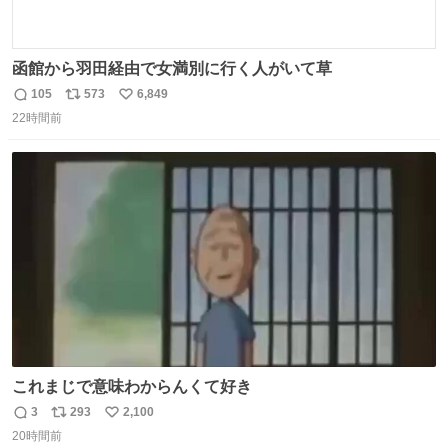
函館から羽田経由で女満別に行く人がいて草
105
573
6,849
返
リ
い
22時間前
信
ポ
い
数
ス
ね
ト
数
数
これまじで意味わからんくて好き
3
293
2,100
返
リ
い
20時間前
信
ポ
い