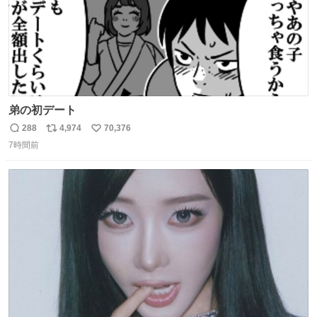
弟の初デート
288
4,974
70,376
返
リ
い
7時間前
信
ポ
い
数
ス
ね
ト
数
数