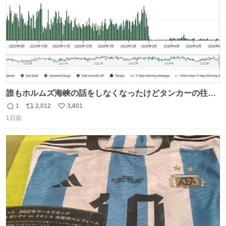
誰もホルムズ海峡の話をしなくなったけどタンカーの往来
は消滅したままですねと
1
2,012
3,801
返
リ
い
1日前
信
ポ
い
数
ス
ね
ト
数
数