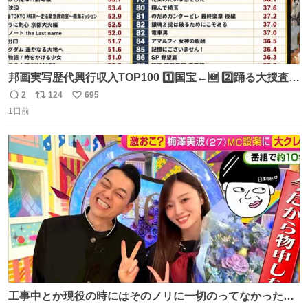
邦画実写歴代興行収入TOP100 1️⃣国宝←🆕 2️⃣踊る大捜査線
THE MOVIE2 3️⃣南極物語 4️⃣踊る大捜査線 THE MOVIE 5️⃣
2
124
695
返
リ
い
子猫物語 6️⃣劇場版コード・ブルー 7️⃣天と地と 8️⃣永遠の0
1日前
信
ポ
い
9️⃣ROOKIES-卒業- 🔟世界の中心で、愛をさけぶ … 44位 ほ
数
ス
ね
どなく、お別れです←🆕 … 60位 キングダム 魂の決戦←🆕
ト
数
数
工事中とか現役の時にはそのノリに一切のってなかった1