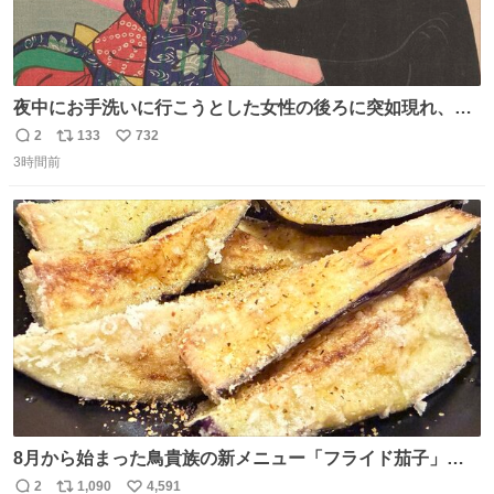
夜中にお手洗いに行こうとした女性の後ろに突如現れ、髪
の毛にガブリと嚙みついたのは、「髪切」という真っ黒な
2
133
732
返
リ
い
モンスター。顔をアップでみるとちょっと怖い、正体不明
3時間前
信
ポ
い
のキャラクターです。原宿の太田記念美術館で開催中の
数
ス
ね
「アニマル＆モンスター」展にて8/23まで展示していま
ト
数
数
す。
8月から始まった鳥貴族の新メニュー「フライド茄子」が
うますぎでした 信じて……
2
1,090
4,591