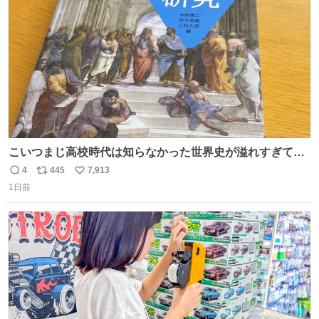
数
こいつまじ高校時代は知らなかった世界史が溢れすぎてて
𝑩𝑰𝑮 𝑳𝑶𝑽𝑬＿＿
4
445
7,913
返
リ
い
1日前
信
ポ
い
数
ス
ね
ト
数
数