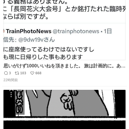
ト
数
数
思いがけず1000いいねを頂きました。 旅は計画的に。あな
たの旅は誰も保証してくれない。 お金を出したら際限なく
3
103
668
返
リ
い
ワガママを受け入れてくれると思うな。それはカスハラ。
22時間前
信
ポ
い
席の保証と快適な空間はお金で買える。苦言は買ってから
数
ス
ね
言え。 以上、乗り鉄の端くれの意見でした。
ト
数
数