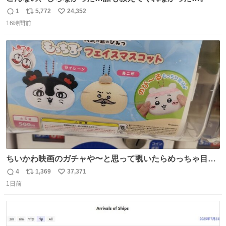
1
5,772
24,352
返
リ
い
16時間前
信
ポ
い
数
ス
ね
ト
数
数
ちいかわ映画のガチャや〜と思って覗いたらめっちゃ目合
って気まずい
4
1,369
37,371
返
リ
い
1日前
信
ポ
い
数
ス
ね
ト
数
数