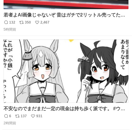
若者よAI画像じゃないぞ 昔はガチで2リットル売ってたん
やでw
132
350
2,467
返
リ
い
5時間前
信
ポ
い
数
ス
ね
ト
数
数
不安なのでまだまだ一定の現金は持ち歩く派です。 #ウマ
娘
6
137
931
返
リ
い
2時間前
信
ポ
い
数
ス
ね