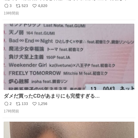
まうことから、なるべく歪みがない状態で観察しやすいよ
3
523
4,020
返
リ
い
うにこのような形で保存していると前に科博の先生から教
19時間前
信
ポ
い
えてもらった #国立科学博物館
数
ス
ね
ト
数
数
ダメだ買ったCDがあまりにも完璧すぎる…
2
133
1,256
返
リ
い
17時間前
信
ポ
い
数
ス
ね
ト
数
数