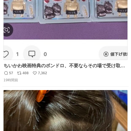
ト
数
数
ちいかわ映画特典のボンドロ、不要ならその場で受け取り
辞退すれば良いのに白々しい
57
408
7,362
返
リ
い
19時間前
信
ポ
い
数
ス
ね
ト
数
数