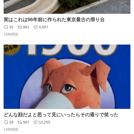
実はこれは96年前に作られた東京最古の滑り台
35
981
9,507
返
リ
い
18時間前
信
ポ
い
数
ス
ね
ト
数
数
どんな顔だよと思って見にいったらその通りで笑った
28
567
12,255
返
リ
い
14時間前
信
ポ
い