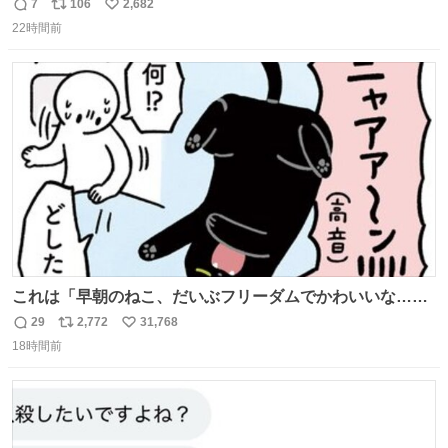
復10万しなかったし、たったの約5時間フライト✈️ そして
7
106
2,682
返
リ
い
VIVANTでの堺雅人さんの凄さがわかりました、ホンゴル
22時間前
信
ポ
い
砂丘しんどすぎて息するだけで精一杯🐫🏜️
数
ス
ね
ト
数
数
これは「早朝のねこ、だいぶフリーダムでかわいいな…」
の絵日記です🎐
29
2,772
31,768
返
リ
い
18時間前
信
ポ
い
数
ス
ね
ト
数
数