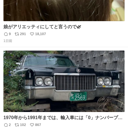
娘がアリエッティにしてと言うので🌿
9
291
18,107
返
リ
い
1日前
信
ポ
い
数
ス
ね
ト
数
数
1970年から1991年までは、輸入車には「0」ナンバープレ
ートが使用されていました。 その後、この制度は廃止さ
2
102
867
返
リ
い