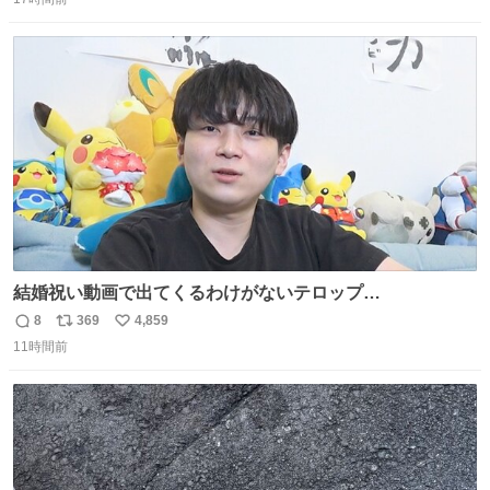
信
ポ
い
罪悪感なく食べられるの最高👇
数
ス
ね
ト
数
数
結婚祝い動画で出てくるわけがないテロップ
youtu.be/4pJ7U22AYtw
8
369
4,859
返
リ
い
11時間前
信
ポ
い
数
ス
ね
ト
数
数