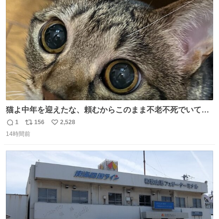
ト
数
数
猫よ中年を迎えたな、頼むからこのまま不老不死でいてく
れ…と願ってから、いや人間の家族が死に絶えて猫だけこ
1
156
2,528
返
リ
い
の世に置いていくなんてひどいことはできない…と思って
14時間前
信
ポ
い
から、猫のこの可愛さと愛嬌なら未来永劫ほかの人間に可
数
ス
ね
愛がられて困ることもなかろうなと思ったのでやっぱり猫
ト
数
数
よ不老不死でいてくれ