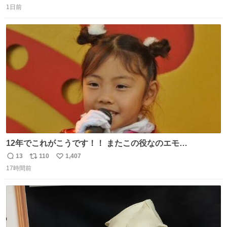
⽔⾵呂、約50名が同時に休息できる休憩スペースなど、男
1日前
信
ポ
い
性が求める設備を極限まで突き詰めた「サウナの理想郷」
数
ス
ね
😍😍😍 ⬇️詳細ページ⬇️ supersento.com/chubu/aichi/ic…
ト
数
数
12年でこれがこうです！！ またこの役なのエモ
い！！！！❣️ もうはたちになってしまった
13
110
1,407
返
リ
い
17時間前
信
ポ
い
数
ス
ね
ト
数
数