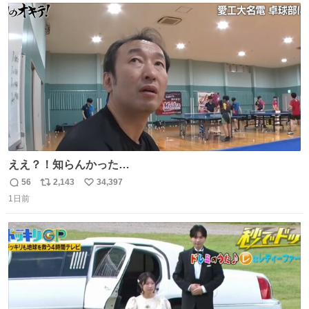
ト
数
数
ええ？！知らんかった…
56
2,143
34,397
返
リ
い
1日前
信
ポ
い
数
ス
ね
ト
数
数