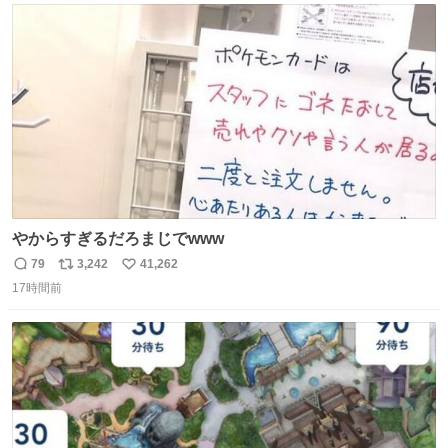
ト
数
数
やからすぎるだろまじでwww
79
3,242
41,262
返
リ
い
17時間前
信
ポ
い
数
ス
ね
ト
数
数