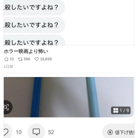
ホラー映画より怖い
33
506
10,659
返
リ
い
1日前
信
ポ
い
数
ス
ね
ト
数
数