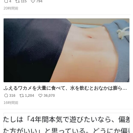
4
115
794
返
リ
い
20時間前
信
ポ
い
数
ス
ね
ト
数
数
ふえるワカメを大量に食べて、水を飲むとおなかは膨ら
む・・・・！？ ⚠️よい子は絶対マネしないでね⚠️ #夏休み
316
1,204
36,070
返
リ
い
の自由研究
16時間前
信
ポ
い
数
ス
ね
ト
数
数