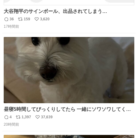
大谷翔平のサインボール、出品されてしまう…
36
159
3,620
返
リ
い
17時間前
信
ポ
い
数
ス
ね
ト
数
数
昼寝5時間してびっくりしてたら 一緒にソワソワしてくれ
た
4
1,397
37,639
返
リ
い
20時間前
信
ポ
い
数
ス
ね