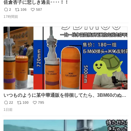
佐倉杏子に悲しき過去‥‥！！
2
106
587
返
リ
い
17時間前
信
ポ
い
数
ス
ね
ト
数
数
いつものように某中華通販を徘徊してたら、3BM60のぬい
ぐるみを発見してしまった…。
22
100
795
返
リ
い
1日前
信
ポ
い
数
ス
ね
ト
数
数