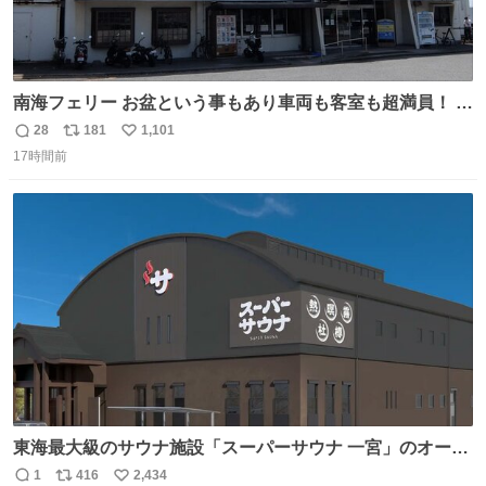
南海フェリー お盆という事もあり車両も客室も超満員！ 廃
止になったらどうなるのコレ？
28
181
1,101
返
リ
い
17時間前
信
ポ
い
数
ス
ね
ト
数
数
東海最大級のサウナ施設「スーパーサウナ 一宮」のオープ
ン日が2026年9月8日に決定‼️ 5種類の本格サウナや4種類の
1
416
2,434
返
リ
い