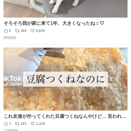
そろそろ我が家に来て1年、大きくなったね☺️🤍
2
384
6,626
返
リ
い
8時間前
信
ポ
い
数
ス
ね
ト
数
数
これ友達が作ってくれた豆腐つくねなんやけど… 言われる
まで豆腐って気づかなかった🤣✨ふわふわで食べ応えある
1
163
1,328
返
リ
い
し普通につくねより好きかもしれん🥹🤍 ダイエット中でも
17時間前