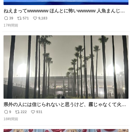
ねえまってwwwwww ほんとに怖いwwwww 人魚まんじゅ
う買ってきたから私も永遠のいのちを…ぐへへ…と思いな
39
571
9,183
返
リ
い
がら1つ食べたら 奥歯欠けたんだけど！！！！？？？ しか
17時間前
信
ポ
い
もガッツリ😭 まんじゅうだよ？？？？？？ ガリッて言っ
数
ス
ね
たから何？と思って口から出したら自分の歯wwwwww セ
ト
数
数
イレーンの呪いじゃん😭
県外の人には信じられないと思うけど、霧じゃなくて火山
灰です🌋 #桜島
9
222
931
返
リ
い
18時間前
信
ポ
い
数
ス
ね