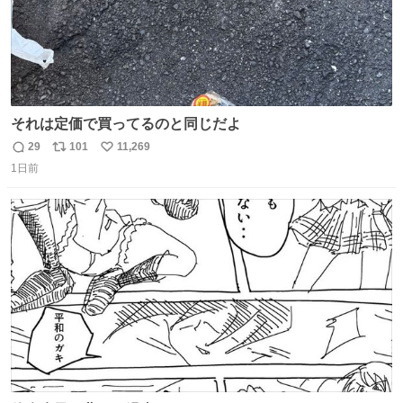
それは定価で買ってるのと同じだよ
29
101
11,269
返
リ
い
1日前
信
ポ
い
数
ス
ね
ト
数
数