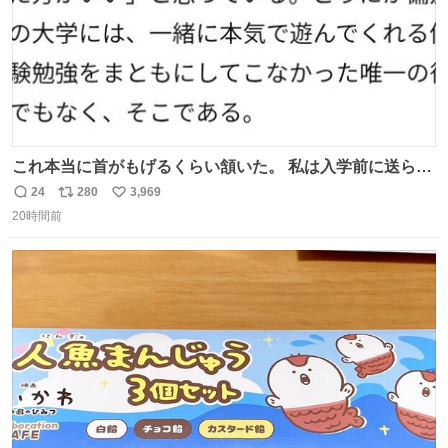
これ本当に首がもげるくらい頷いた。 私は入学前に送られ
てきた、大学のサークル紹介冊子を見た時点で終わりを感
24
280
3,969
返
リ
い
じたので、女子大でもないくせに偏差値の高い大学のイン
20時間前
信
ポ
い
カレサークルに突撃して所属するという奇行で事なきを得
数
ス
ね
た。 高偏差値に行けないならせめてそれくらいした方が予
ト
数
数
後がいいです。 https://t.co/9nMHIrETkw