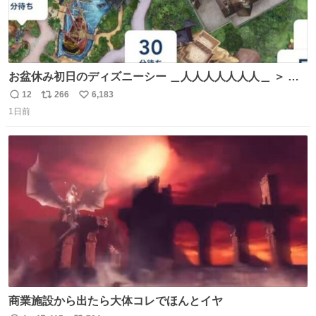
お盆休み初日のディズニーシー ＿人人人人人人人＿ ＞ 空
い て る！＜ ￣^Y^Y^Y^Y^ Y￣
12
266
6,183
返
リ
い
1日前
信
ポ
い
数
ス
ね
ト
数
数
商業施設から出たら大体コレでほんとイヤ