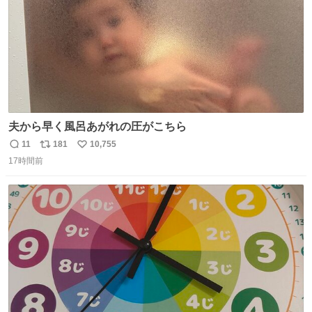
夫から早く風呂あがれの圧がこちら
11
181
10,755
返
リ
い
17時間前
信
ポ
い
数
ス
ね
ト
数
数