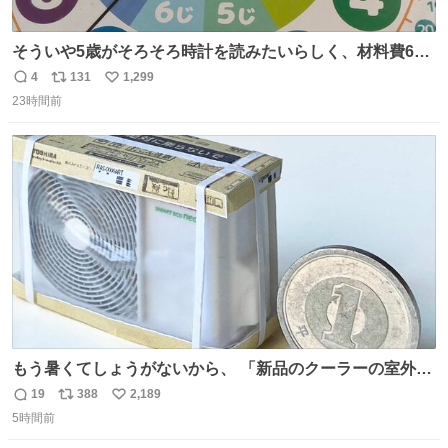
そういや5歳がそろそろ時計を読みたいらしく、材料費600
円で作れる知育時計作ってみた！ めっちゃ簡単！ ありがと
4
131
1,299
返
リ
い
う先人！
23時間前
信
ポ
い
数
ス
ね
ト
数
数
もう暑くてしょうがないから、 「新品のクーラーの室外機
のミニチュア」 でも見ていってよ
19
388
2,189
返
リ
い
5時間前
信
ポ
い
数
ス
ね