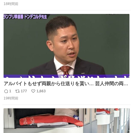
れ、すべての「0」ナンバープレートは抹消・無効化され
18時間前
信
ポ
い
ました。 ところが最近、その「0」ナンバープレートを装
数
ス
ね
着した車両が発見されました。 今でも残っていること自体
ト
数
数
が奇跡です……。
アルバイトもせず両親から仕送りを貰い… 芸人仲間の両親
のスネまでかじる!? ドンデコルテ銀次⚡️ 無料見逃し配信は
1
177
1,663
返
リ
い
こちらから ▶︎abema.go.link/gBLVb ◤しくじり先生
19時間前
信
ポ
い
ABEMAにて毎週最新話無料配信中◢ @10000nabe
数
ス
ね
@akmllube0617
ト
数
数