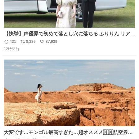
【快挙】声優界で初めて落とし穴に落ちる ふりりん リアク
ションが最高過ぎる🤣 #ドッキリGP #降幡愛
421
8,339
87,939
返
リ
い
12時間前
信
ポ
い
数
ス
ね
ト
数
数
大変です…モンゴル最高すぎた…超オススメ🇲🇳航空券往