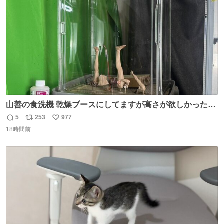
数
ン戦争の歴史があった。
山善の食洗機 乾燥ブースにしてますが高さが欲しかったの
でコレクションケースを置くだけのツルセコ改造 扉が手前
5
253
977
返
リ
い
に開き天井の温度もしっかり上がるのでかなり使いやすく
18時間前
信
ポ
い
なりました😎
数
ス
ね
ト
数
数