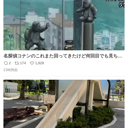
名探偵コナンのこれまた回ってきたけど何回目でも見ちゃ
う魔力あるのよな
2
174
1,928
返
リ
い
23時間前
信
ポ
い
数
ス
ね
ト
数
数