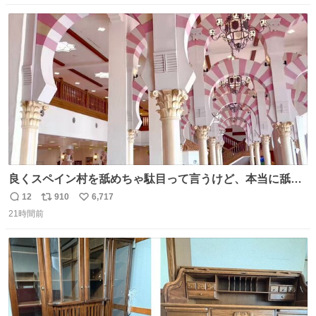
数
ス
ね
ト
数
数
良くスペイン村を舐めちゃ駄目って言うけど、本当に舐め
ちゃ行けないのはスペィン村ホテル🏛🏨 だってロビーから
12
910
6,717
返
リ
い
中庭抜けるだけでこの有様🤩 ディズニーホテル泊まってる
21時間前
信
ポ
い
場所じゃない。 5年振りの志摩スペイン村パルケエスパー
数
ス
ね
ニャは益々素晴らしい場所になってる
ト
数
数