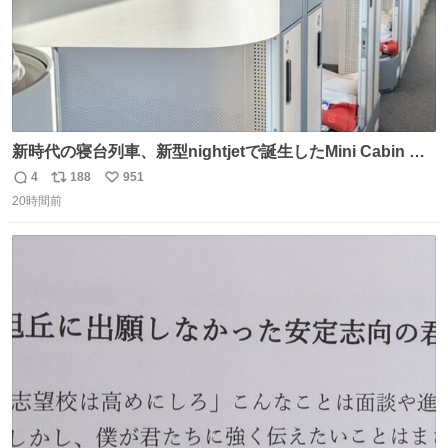
新時代の寝台列車、新型nightjetで誕生したMini Cabin ま
さに走るカプセルホテルといった感じで、一人旅で利用す
4
188
951
返
リ
い
るのにはちょうどいい設備。 他の人も言ってましたが、サ
20時間前
信
ポ
い
ンライズの後継に欲しい…
数
ス
ね
ト
数
数