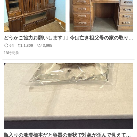
どうかご協力お願いします🙇‍♂️ 今は亡き祖父母の家の取り壊
しが決まり、どうしても処分して欲しくない食器棚と机の
64
1,806
3,665
返
リ
い
引き取り手を探しております この2つは私の祖母が当初一
18時間前
信
ポ
い
目惚れで購入したもので、祖母はc型肝炎で58歳という若
数
ス
ね
さで亡くなりましたが、この家具達をとても大切にしてお
ト
数
数
りました 続く↓
瓶入りの液浸標本だと容器の形状で対象が歪んで見えてし