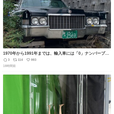
数
1970年から1991年までは、輸入車には「0」ナンバープレ
ートが使用されていました。 その後、この制度は廃止さ
3
114
993
返
リ
い
れ、すべての「0」ナンバープレートは抹消・無効化され
18時間前
信
ポ
い
ました。 ところが最近、その「0」ナンバープレートを装
数
ス
ね
着した車両が発見されました。 今でも残っていること自体
ト
数
数
が奇跡です……。