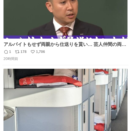
アルバイトもせず両親から仕送りを貰い… 芸人仲間の両親
のスネまでかじる!? ドンデコルテ銀次⚡️ 無料見逃し配信は
1
178
1,706
返
リ
い
こちらから ▶︎abema.go.link/gBLVb ◤しくじり先生
20時間前
信
ポ
い
ABEMAにて毎週最新話無料配信中◢ @10000nabe
数
ス
ね
@akmllube0617
ト
数
数