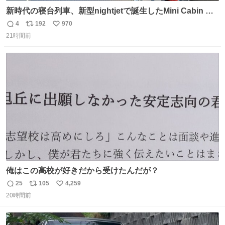
新時代の寝台列車、新型nightjetで誕生したMini Cabin ま
さに走るカプセルホテルといった感じで、一人旅で利用す
4
192
970
返
リ
い
るのにはちょうどいい設備。 他の人も言ってましたが、サ
21時間前
信
ポ
い
ンライズの後継に欲しい…
数
ス
ね
ト
数
数
俺はこの高校が好きだから受けたんだが？
25
105
4,259
返
リ
い
20時間前
信
ポ
い
数
ス
ね
ト
数