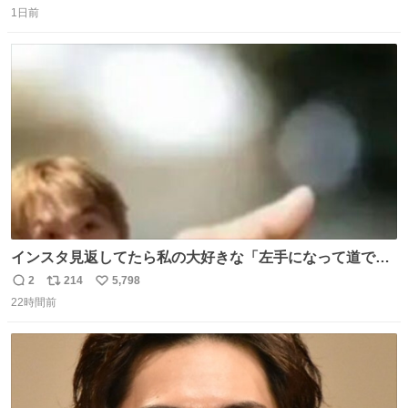
1日前
信
ポ
い
数
ス
ね
ト
数
数
インスタ見返してたら私の大好きな「左手になって道で横
になるマーティン」の元画像見つけて今月1アツい
2
214
5,798
返
リ
い
22時間前
信
ポ
い
数
ス
ね
ト
数
数