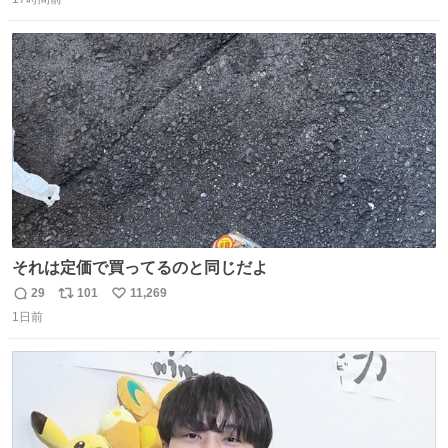
信
ポ
い
罪悪感なく食べられるの最高👇
数
ス
ね
ト
数
数
それは定価で買ってるのと同じだよ
29
101
11,269
返
リ
い
1日前
信
ポ
い
数
ス
ね
ト
数
数