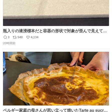
瓶入りの液浸標本だと容器の形状で対象が歪んで見えてし
まうことから、なるべく歪みがない状態で観察しやすいよ
3
540
4,134
返
リ
い
うにこのような形で保存していると前に科博の先生から教
20時間前
信
ポ
い
えてもらった #国立科学博物館
数
ス
ね
ト
数
数
ベルギー家庭の母さんが思い立って焼いたTarte au sucre