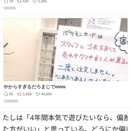
のミニチュア」 でも見ていってよ
19
420
2,365
返
リ
い
5時間前
信
ポ
い
数
ス
ね
ト
数
数
やからすぎるだろまじでwww
85
3,458
44,005
返
リ
い
18時間前
信
ポ
い
数
ス
ね
ト
数
数