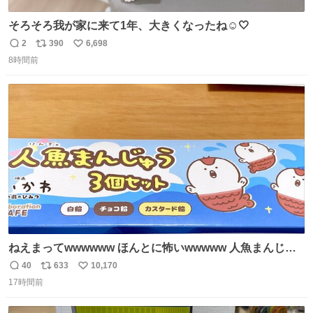
そろそろ我が家に来て1年、大きくなったね☺️🤍
2
390
6,698
返
リ
い
8時間前
信
ポ
い
数
ス
ね
ト
数
数
ねえまってwwwwww ほんとに怖いwwwww 人魚まんじゅ
う買ってきたから私も永遠のいのちを…ぐへへ…と思いな
40
633
10,170
返
リ
い
がら1つ食べたら 奥歯欠けたんだけど！！！！？？？ しか
17時間前
信
ポ
い
もガッツリ😭 まんじゅうだよ？？？？？？ ガリッて言っ
数
ス
ね