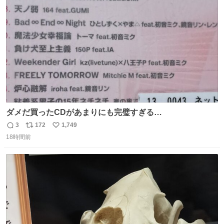
😍😍😍 ⬇️詳細ページ⬇️ supersento.com/chubu/aichi/ic…
ト
数
数
ダメだ買ったCDがあまりにも完璧すぎる…
3
172
1,749
返
リ
い
18時間前
信
ポ
い
数
ス
ね
ト
数
数