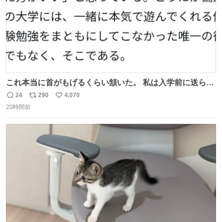
これ本当に首がもげるくらい頷いた。 私は入学前に送られ
てきた、大学のサークル紹介冊子を見た時点で終わりを感
24
290
4,070
返
リ
い
じたので、女子大でもないくせに偏差値の高い大学のイン
20時間前
信
ポ
い
カレサークルに突撃して所属するという奇行で事なきを得
数
ス
ね
た。 高偏差値に行けないならせめてそれくらいした方が予
ト
数
数
後がいいです。 https://t.co/9nMHIrETkw