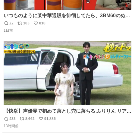
いつものように某中華通販を徘徊してたら、3BM60のぬい
ぐるみを発見してしまった…。
22
103
810
返
リ
い
1日前
信
ポ
い
数
ス
ね
ト
数
数
【快挙】声優界で初めて落とし穴に落ちる ふりりん リアク
ションが最高過ぎる🤣 #ドッキリGP #降幡愛
433
8,662
91,885
返
リ
い
13時間前
信
ポ
い
数
ス
ね