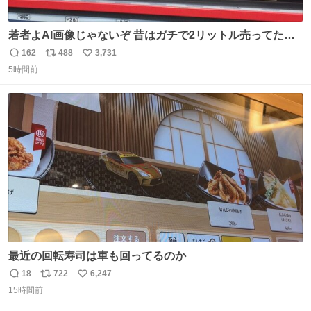
若者よAI画像じゃないぞ 昔はガチで2リットル売ってたん
やでw
162
488
3,731
返
リ
い
5時間前
信
ポ
い
数
ス
ね
ト
数
数
最近の回転寿司は車も回ってるのか
18
722
6,247
返
リ
い
15時間前
信
ポ
い
数
ス
ね