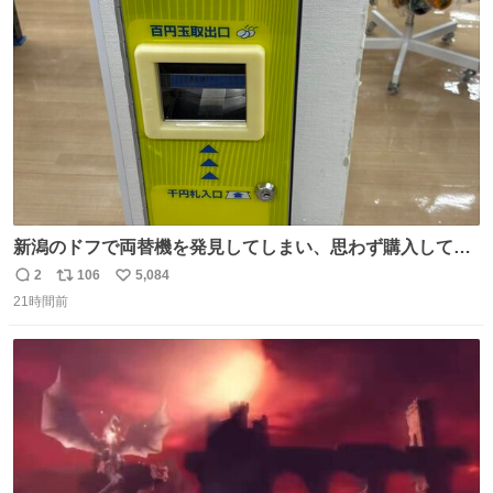
たから何？と思って口から出したら自分の歯wwwwww セ
ト
数
数
イレーンの呪いじゃん😭
新潟のドフで両替機を発見してしまい、思わず購入してし
まい大阪に発送するイベントが発生
2
106
5,084
返
リ
い
21時間前
信
ポ
い
数
ス
ね
ト
数
数