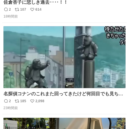
佐倉杏子に悲しき過去‥‥！！
2
107
614
返
リ
い
18時間前
信
ポ
い
数
ス
ね
ト
数
数
名探偵コナンのこれまた回ってきたけど何回目でも見ちゃ
う魔力あるのよな
2
185
2,098
返
リ
い
23時間前
信
ポ
い
数
ス
ね
ト
数
数