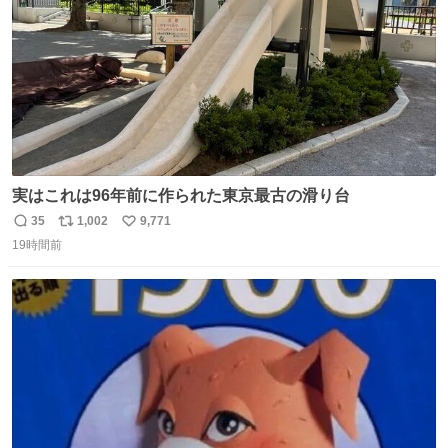
実はこれは96年前に作られた東京最古の滑り台
35
1,002
9,771
返
リ
い
19時間前
信
ポ
い
数
ス
ね
ト
数
数