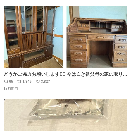
場所じゃない。 5年振りの志摩スペイン村パルケエスパー
数
ス
ね
ニャは益々素晴らしい場所になってる
ト
数
数
どうかご協力お願いします🙇‍♂️ 今は亡き祖父母の家の取り壊
しが決まり、どうしても処分して欲しくない食器棚と机の
65
1,845
3,827
返
リ
い
引き取り手を探しております この2つは私の祖母が当初一
18時間前
信
ポ
い
目惚れで購入したもので、祖母はc型肝炎で58歳という若
数
ス
ね
さで亡くなりましたが、この家具達をとても大切にしてお
ト
数
数
りました 続く↓