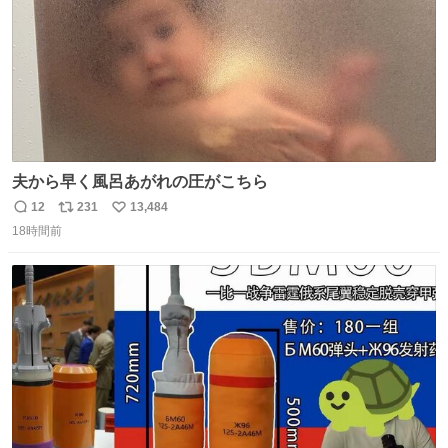
夫から早く風呂あがれの圧がこちら
12
231
13,484
返
リ
い
18時間前
信
ポ
い
数
ス
ね
ト
数
数