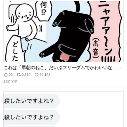
ト
数
数
これは「早朝のねこ、だいぶフリーダムでかわいいな…」
の絵日記です🎐
29
2,810
32,183
返
リ
い
19時間前
信
ポ
い
数
ス
ね
ト
数
数