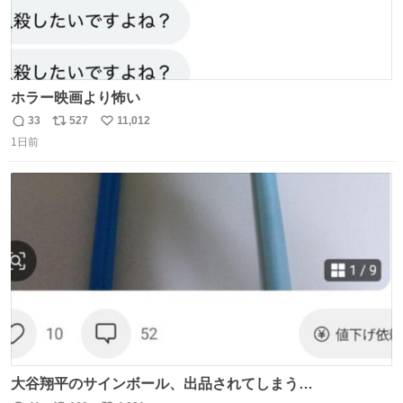
ホラー映画より怖い
33
527
11,012
返
リ
い
1日前
信
ポ
い
数
ス
ね
ト
数
数
大谷翔平のサインボール、出品されてしまう…