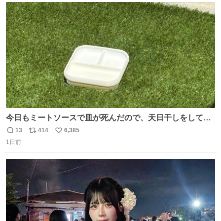
ト
数
数
今日もミートソースで皿が死んだので、天日干しをしてい
ます🍝 ありがとう先人の知恵
13
414
6,385
返
リ
い
1日前
信
ポ
い
数
ス
ね
ト
数
数