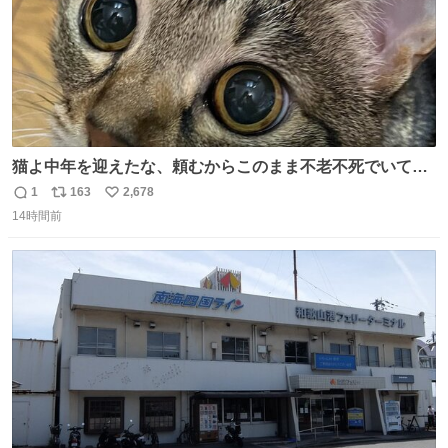
猫よ中年を迎えたな、頼むからこのまま不老不死でいてく
れ…と願ってから、いや人間の家族が死に絶えて猫だけこ
1
163
2,678
返
リ
い
の世に置いていくなんてひどいことはできない…と思って
14時間前
信
ポ
い
から、猫のこの可愛さと愛嬌なら未来永劫ほかの人間に可
数
ス
ね
愛がられて困ることもなかろうなと思ったのでやっぱり猫
ト
数
数
よ不老不死でいてくれ