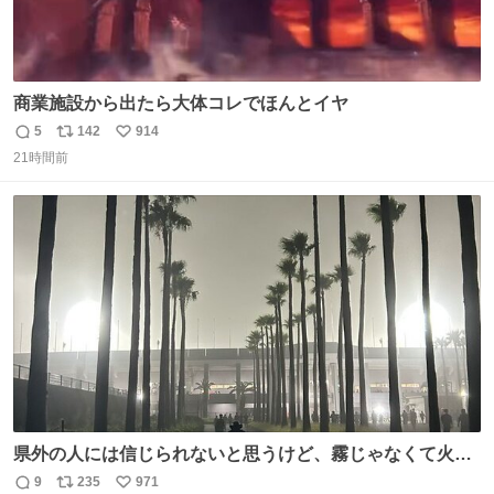
商業施設から出たら大体コレでほんとイヤ
5
142
914
返
リ
い
21時間前
信
ポ
い
数
ス
ね
ト
数
数
県外の人には信じられないと思うけど、霧じゃなくて火山
灰です🌋 #桜島
9
235
971
返
リ
い