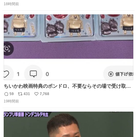
18時間前
信
ポ
い
数
ス
ね
ト
数
数
ちいかわ映画特典のボンドロ、不要ならその場で受け取り
辞退すれば良いのに白々しい
59
431
7,768
返
リ
い
19時間前
信
ポ
い
数
ス
ね
ト
数
数