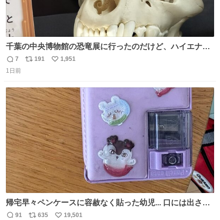
千葉の中央博物館の恐竜展に行ったのだけど、ハイエナの
鼻の奥の構造が素敵すぎて張り付いてしまった
7
191
1,951
返
リ
い
1日前
信
ポ
い
数
ス
ね
ト
数
数
帰宅早々ペンケースに容赦なく貼った幼児... 口には出さぬ
が勿体無い精神で心がざわつく.....ッ
91
635
19,501
返
リ
い