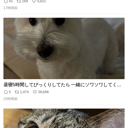
41
169
4,021
返
リ
い
17時間前
信
ポ
い
数
ス
ね
ト
数
数
昼寝5時間してびっくりしてたら 一緒にソワソワしてくれ
た
5
1,474
38,696
返
リ
い
20時間前
信
ポ
い
数
ス
ね
ト
数
数