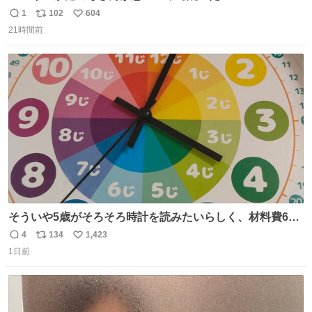
は「砂糖のケーキ」。パイ生地に砂糖をたっぷり振りか
1
102
604
返
リ
い
け、クリームと卵の液を注いで焼くだけ。溶けた砂糖はね
21時間前
信
ポ
い
っとり甘い層になり、懐かしい味。「フランス北部とベル
数
ス
ね
ギーのだよ」というこれ、素朴な焼菓子に見えてナポレオ
ト
数
数
ン戦争の歴史があった。
そういや5歳がそろそろ時計を読みたいらしく、材料費600
円で作れる知育時計作ってみた！ めっちゃ簡単！ ありがと
4
134
1,423
返
リ
い
う先人！
1日前
信
ポ
い
数
ス
ね
ト
数
数