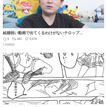
結婚祝い動画で出てくるわけがないテロップ
youtu.be/4pJ7U22AYtw
9
383
5,078
返
リ
い
11時間前
信
ポ
い
数
ス
ね
ト
数
数