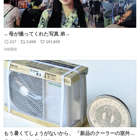
←母が撮ってくれた写真 弟→
217
2,668
101,609
返
リ
い
3時間前
信
ポ
い
数
ス
ね
ト
数
数
もう暑くてしょうがないから、 「新品のクーラーの室外機