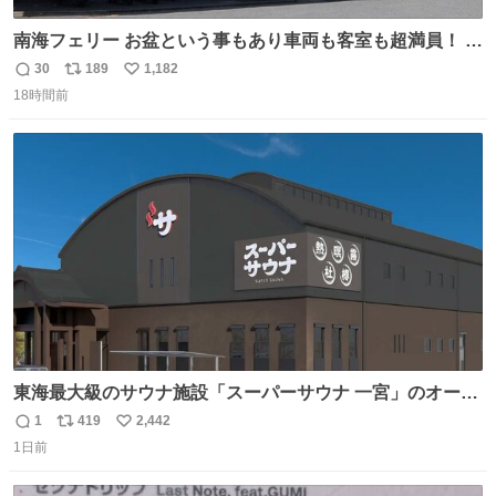
南海フェリー お盆という事もあり車両も客室も超満員！ 廃
止になったらどうなるのコレ？
30
189
1,182
返
リ
い
18時間前
信
ポ
い
数
ス
ね
ト
数
数
東海最大級のサウナ施設「スーパーサウナ 一宮」のオープ
ン日が2026年9月8日に決定‼️ 5種類の本格サウナや4種類の
1
419
2,442
返
リ
い
⽔⾵呂、約50名が同時に休息できる休憩スペースなど、男
1日前
信
ポ
い
性が求める設備を極限まで突き詰めた「サウナの理想郷」
数
ス
ね