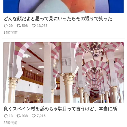
どんな顔だよと思って見にいったらその通りで笑った
29
598
13,036
返
リ
い
14時間前
信
ポ
い
数
ス
ね
ト
数
数
良くスペイン村を舐めちゃ駄目って言うけど、本当に舐め
ちゃ行けないのはスペィン村ホテル🏛🏨 だってロビーから
13
938
7,015
返
リ
い
中庭抜けるだけでこの有様🤩 ディズニーホテル泊まってる
22時間前
信
ポ
い