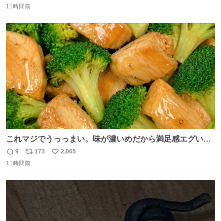
11時間前
信
ポ
い
数
ス
ね
ト
数
数
これマジでうっっまい。味が濃いめだから満足感エグいし
1週間で3キロ痩せた😭
9
173
2,065
返
リ
い
11時間前
信
ポ
い
数
ス
ね
ト
数
数