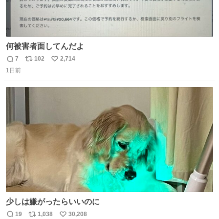
何被害者面してんだよ
7
102
2,714
返
リ
い
1日前
信
ポ
い
数
ス
ね
ト
数
数
少しは嫌がったらいいのに
19
1,038
30,208
返
リ
い