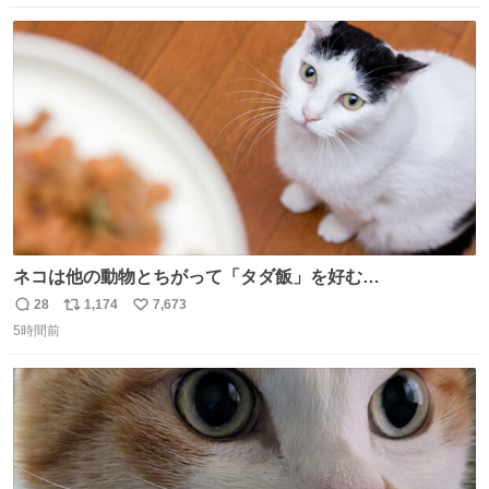
数
ス
ね
ト
数
数
ネコは他の動物とちがって「タダ飯」を好む
nazology.kusuguru.co.jp/archives/94563 米UCの先行研
28
1,174
7,673
返
リ
い
究によると、多くの動物はタスクをクリアしてエサを獲る
5時間前
信
ポ
い
ことを好む傾向があるが、ネコにはこの傾向が見られない
数
ス
ね
のだという。ネコ様は面倒な作業がお嫌いなようです。
ト
数
数