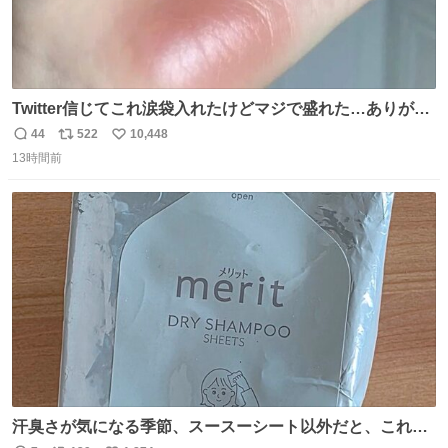
Twitter信じてこれ涙袋入れたけどマジで盛れた…ありがと
う…
44
522
10,448
返
リ
い
13時間前
信
ポ
い
数
ス
ね
ト
数
数
汗臭さが気になる季節、スースーシート以外だと、これが