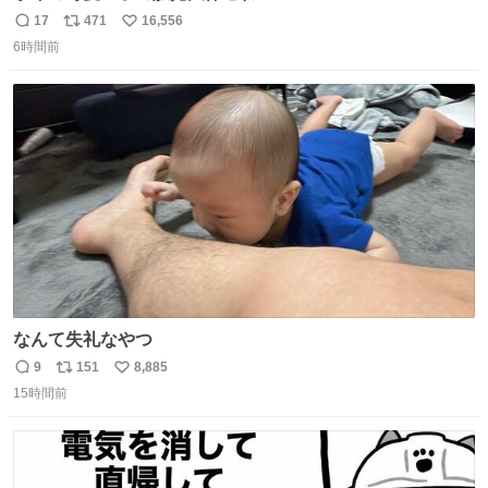
17
471
16,556
返
リ
い
6時間前
信
ポ
い
数
ス
ね
ト
数
数
なんて失礼なやつ
9
151
8,885
返
リ
い
15時間前
信
ポ
い
数
ス
ね
ト
数
数