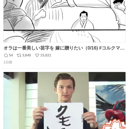
オラは一番美しい苗字を 嫁に贈りたい（0/16) #コルクマン
ガ専科
54
3,640
15,021
返
リ
い
1日前
信
ポ
い
数
ス
ね
ト
数
数