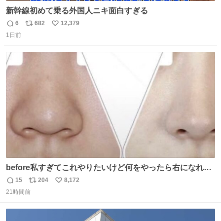
新幹線初めて乗る外国人ニキ面白すぎる
6
682
12,379
返
リ
い
1日前
信
ポ
い
数
ス
ね
ト
数
数
before私すぎてこれやりたいけど何をやったら右になれる
の
15
204
8,172
返
リ
い
21時間前
信
ポ
い
数
ス
ね
ト
数