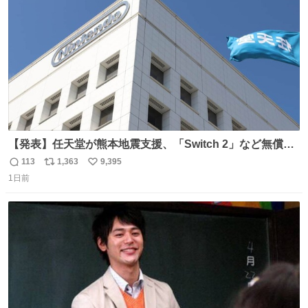
数
【発表】任天堂が熊本地震支援、「Switch 2」など無償修
理へ 保証切れでも対象 news.livedoor.com/article/detail…
113
1,363
9,395
返
リ
い
任天堂が令和8年熊本地震の被災者支援として、災害救助
1日前
信
ポ
い
法適用地域からの同社製品の修理について、27年2月1日ま
数
ス
ね
で無償で対応すると発表した。「Switch 2」や「Switch」
ト
数
数
「Joy-Con」などが対象。