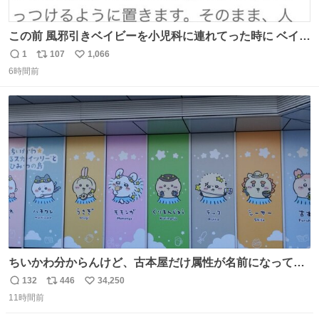
この前 風邪引きベイビーを小児科に連れてった時に ベイビ
ーが鼻水ズルズルになっちゃったんだけど、 この方法思い
1
107
1,066
返
リ
い
出してやってみたら めっちゃ鼻水取れて感動😄✨ 「鼻が摩
6時間前
信
ポ
い
擦で荒れそう…」 と思ってやったことなかったけど、 鼻吸
数
ス
ね
い器無い時の応急処置にとても良いわ🤩 覚えてて損はなか
ト
数
数
った‼️
ちいかわ分からんけど、古本屋だけ属性が名前になってる
のはどういうこと？
132
446
34,250
返
リ
い
11時間前
信
ポ
い
数
ス
ね