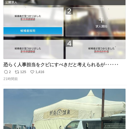
ト
数
数
恐らく人事担当をクビにすべきだと考えられるが‥‥‥
2
125
1,416
返
リ
い
21時間前
信
ポ
い
数
ス
ね
ト
数
数