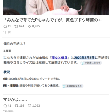
「みんなで育てたPちゃんですが、黄色ブドウ球菌のエン
テロトキシン（耐熱性毒素）が検出されたので、議論する
11
624
8,985
返
リ
い
までもなく処分が決まりました」
1日前
信
ポ
い
数
ス
ね
ト
数
数
マジかよ……
41
116
1,093
返
リ
い
7時間前