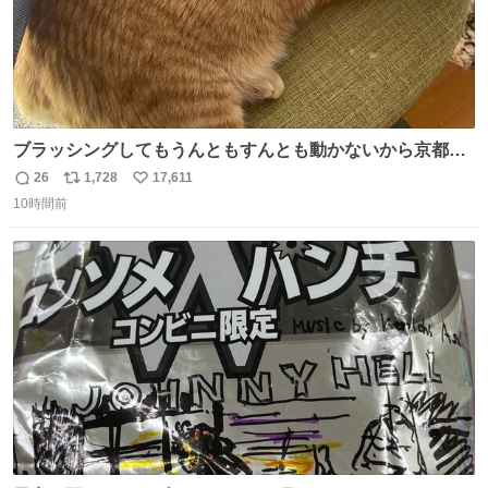
ブラッシングしてもうんともすんとも動かないから京都の
寺にある庭みたいになってる
26
1,728
17,611
返
リ
い
10時間前
信
ポ
い
数
ス
ね
ト
数
数