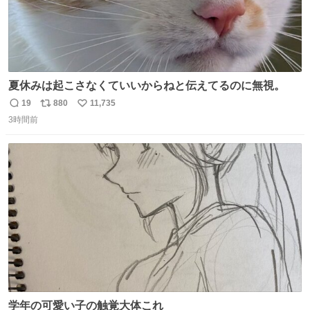
夏休みは起こさなくていいからねと伝えてるのに無視。
19
880
11,735
返
リ
い
3時間前
信
ポ
い
数
ス
ね
ト
数
数
学年の可愛い子の触覚大体これ