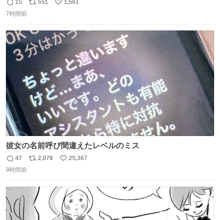
15
551
1,561
返
リ
い
7時間前
信
ポ
い
数
ス
ね
ト
数
数
彼女の名前呼び間違えたレベルのミス
47
2,078
25,367
返
リ
い
9時間前
信
ポ
い
数
ス
ね
ト
数
数