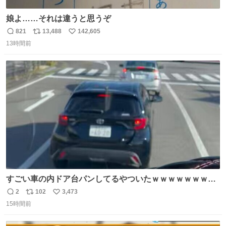
娘よ……それは違うと思うぞ
821
13,488
142,605
返
リ
い
13時間前
信
ポ
い
数
ス
ね
ト
数
数
すごい車の内ドア台パンしてるやついたｗｗｗｗｗｗｗｗ
ｗｗｗｗｗｗ
2
102
3,473
返
リ
い
15時間前
信
ポ
い
数
ス
ね