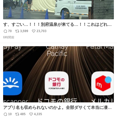
す、すごい…！！！別府温泉が来てる…！！これはどれぐ
らい待つんだろう…
70
3,599
23,703
返
リ
い
6時間前
信
ポ
い
数
ス
ね
ト
数
数
アプリ名も収められないのかよ。全部ダサくて本当に凄
い。 https://t.co/LemyLGyVkR
10
485
4,335
返
リ
い