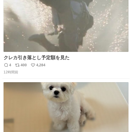
クレカ引き落とし予定額を見た
4
400
4,284
返
リ
い
12時間前
信
ポ
い
数
ス
ね
ト
数
数