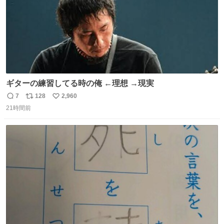
ギターの練習してる時の俺 ←理想 →現実
7
128
2,960
返
リ
い
21時間前
信
ポ
い
数
ス
ね
ト
数
数