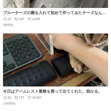
ブルーチーズの菌を入れて初めて作ってみたチーズなんだ
けど 本能でちょっとヤバいと思っちゃう見た目だな
21
147
1,478
返
リ
い
4時間前
信
ポ
い
数
ス
ね
ト
数
数
今日はアームレスト業務を買って出てくれた。助かる。
15
777
10,437
返
リ
い
10時間前
信
ポ
い
数
ス
ね