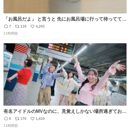
「お風呂だよ」 と言うと 先にお風呂場に行って待っててく
れる 賢いライス
7
134
4,205
返
リ
い
11時間前
信
ポ
い
数
ス
ね
ト
数
数
有名アイドルのMVなのに、見覚えしかない場所過ぎておも
ろいな
6
170
1,410
返
リ
い
11時間前
信
ポ
い