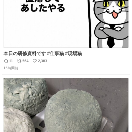
本日の研修資料です #仕事猫 #現場猫
11
564
2,383
返
リ
い
15時間前
信
ポ
い
数
ス
ね
ト
数
数