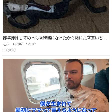
部屋掃除してめっちゃ綺麗になったから床に足立置いとい
たら家族にまだゴミ残ってるよって言われて神
2
107
907
返
リ
い
18時間前
信
ポ
い
数
ス
ね
ト
数
数