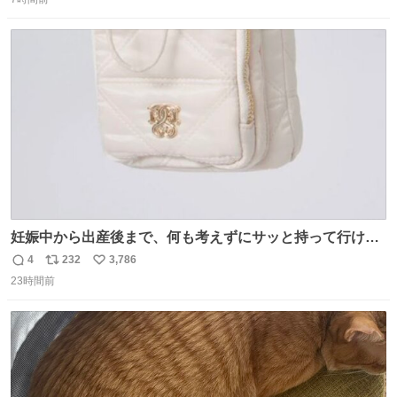
信
ポ
い
数
ス
ね
ト
数
数
妊娠中から出産後まで、何も考えずにサッと持って行ける
ようなショルダーバッグが欲しいな〜と思っていたのだけ
4
232
3,786
返
リ
い
ど snidelでめちゃくちゃピッタリなものを見つけたので買
23時間前
信
ポ
い
った！✨ スマホと小物とペットボトルが入るの最高すぎる
数
ス
ね
🥹 しかもスマホ入れ独立してるしファスナーない！地味に
ト
数
数
嬉しいやつ！！！