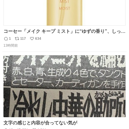
コーセー「メイク キープ ミスト」に“ゆずの香り”、しっと
りツヤ肌叶う保湿タイプ - fashion-press.net/news/148945
1
117
634
返
リ
い
13時間前
信
ポ
い
数
ス
ね
ト
数
数
文字の感じと内容が合ってない気が