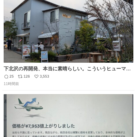
一次だけで全枠出し切るわけないし、二次からは全体の3
ト
数
数
割を占める
下北沢の再開発、本当に素晴らしい。こういうヒューマン
スケールの開発がいいんだよ。
25
126
3,553
返
リ
い
11時間前
信
ポ
い
数
ス
ね
ト
数
数