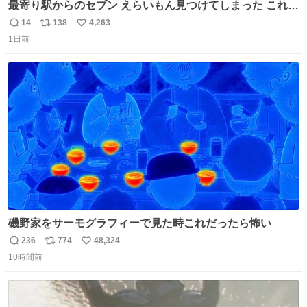
最寄り駅からのセブン えらいもん見つけてしまった これ売
ってくれへんかな… #浅井健一 #ポテチ #ロックの名盤
14
138
4,263
返
リ
い
1日前
信
ポ
い
数
ス
ね
ト
数
数
磯野家をサーモグラフィーで見た時これだったら怖い
236
774
48,324
返
リ
い
10時間前
信
ポ
い
数
ス
ね
ト
数
数