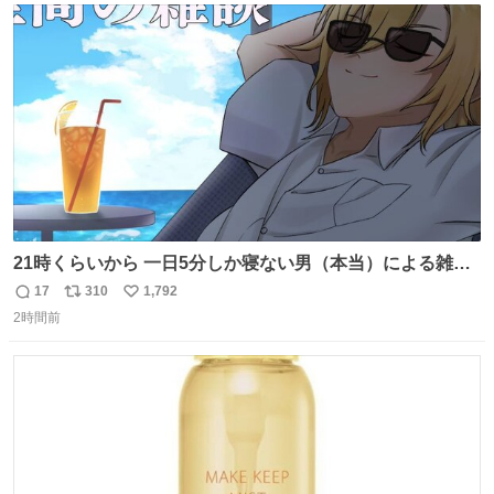
ト
数
数
21時くらいから 一日5分しか寝ない男（本当）による雑談
youtube.com/live/FjEPM8ZBP… @YouTubeより
17
310
1,792
返
リ
い
2時間前
信
ポ
い
数
ス
ね
ト
数
数