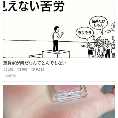
ト
数
数
投資家が楽だなんてとんでもない
101
567
6,620
返
リ
い
14時間前
信
ポ
い
数
ス
ね
ト
数
数