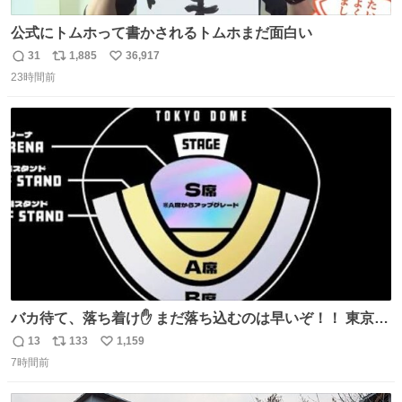
公式にトムホって書かされるトムホまだ面白い
31
1,885
36,917
返
リ
い
23時間前
信
ポ
い
数
ス
ね
ト
数
数
バカ待て、落ち着け✋ まだ落ち込むのは早いぞ！！ 東京ド
ームの最大キャパ5.5万人に対して席数の配分はだいたい S
13
133
1,159
返
リ
い
席（アリーナ）：約1.4万人 A席（1階スタンド）：約2.5万
7時間前
信
ポ
い
人 B席（2階スタンド）：約1.5万人 一番席数が多いA席は
数
ス
ね