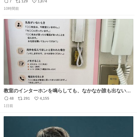
とにかくスッキリする。2年くらい前に #生活は踊る で紹
7
129
1,874
返
リ
い
介したやつ。おじさんにもおばさんにもオススメだ。ドラ
10時間前
信
ポ
い
ストに売ってるぞ。ドライシャンプーって書いてあるけど
数
ス
ね
汗拭きシートみたいなもの。耳裏襟足首筋がんがん拭いて
ト
数
数
汗臭不安を解消。
教室のインターホンを鳴らしても、なかなか誰も出ないこ
とがあります…。 もしかすると「電話の出方」に困ってい
48
291
4,155
返
リ
い
るのかもしれません。 そこで「何を話せばいいか」が見え
1日前
信
ポ
い
る手引きを用意して、安心して電話に出られるようにしま
数
ス
ね
す。 インターホンの応対も大切なコミュニケーションの学
ト
数
数
びです。