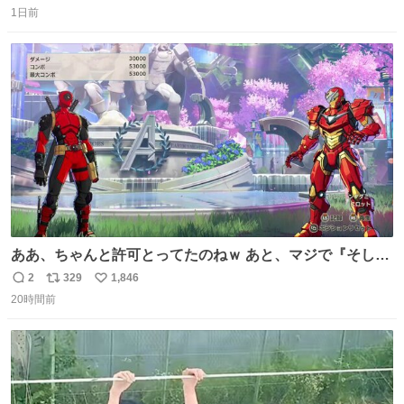
1日前
信
ポ
い
数
ス
ね
ト
数
数
ああ、ちゃんと許可とってたのねｗ あと、マジで『そして
時は動き出す』って言ってて草オブ草
2
329
1,846
返
リ
い
20時間前
信
ポ
い
数
ス
ね
ト
数
数