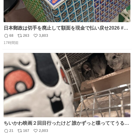
日本郵政は切手を廃止して額面を現金で払い戻せ2026 #日
本郵政 @JapanPostHD_PR
68
263
3,803
返
リ
い
17時間前
信
ポ
い
数
ス
ね
ト
数
数
ちいかわ映画２回目行ったけど 誰かずっと喋っててうるさ
かった 許せねえ
21
167
2,003
返
リ
い