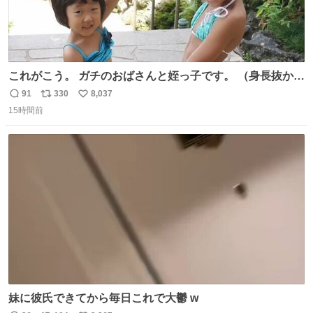
これがこう。 ガチのおばさんと姪っ子です。 （身長抜かさ
れててしぬ笑） #ヤツルギ12 #家族でヒロイン
91
330
8,037
返
リ
い
15時間前
信
ポ
い
数
ス
ね
ト
数
数
妹に彼氏できてから毎日これで大鬱 w