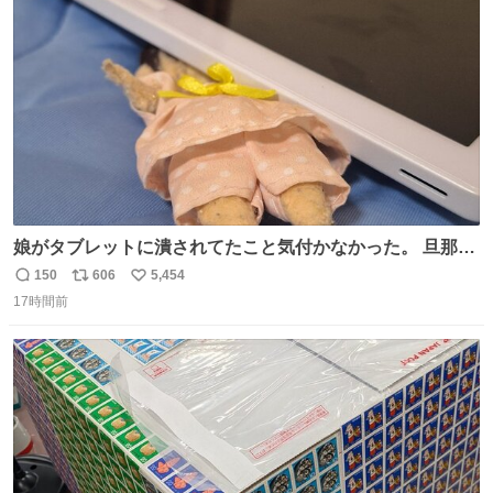
ト
数
数
娘がタブレットに潰されてたこと気付かなかった。 旦那だ
けは娘の波長を感じ取れるから声出せずともSOSが伝わっ
150
606
5,454
返
リ
い
たらしい。 急いで旦那が救出して、泣きじゃくる娘に自分
17時間前
信
ポ
い
も謝って抱きしめようとしたら、ビンタされてしまった。
数
ス
ね
3回ほど。 小さい手だけど、地味に痛い。 その後、娘は旦
ト
数
数
那に泣きついてた。