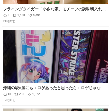
フライングタイガー「小さな家」モチーフの調味料入れ、
並べれば“デンマークの街並み”に ピンク・グリーン・テラ
8
1,058
6,091
返
リ
い
コッタの全9種 - fashion-press.net/news/149552
21時間前
信
ポ
い
数
ス
ね
ト
数
数
沖縄の駿○屋にもエロゲあったと思ったらエロゲじゃなか
った
10
239
1,922
返
リ
い
17時間前
信
ポ
い
数
ス
ね