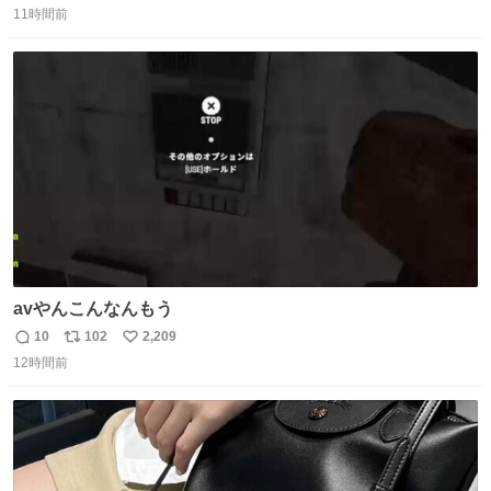
11時間前
信
ポ
い
数
ス
ね
ト
数
数
avやんこんなんもう
10
102
2,209
返
リ
い
12時間前
信
ポ
い
数
ス
ね
ト
数
数