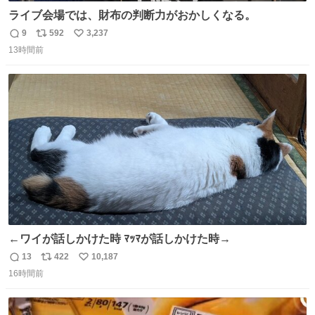
ライブ会場では、財布の判断力がおかしくなる。
9
592
3,237
返
リ
い
13時間前
信
ポ
い
数
ス
ね
ト
数
数
←ワイが話しかけた時 ﾏｯﾏが話しかけた時→
13
422
10,187
返
リ
い
16時間前
信
ポ
い
数
ス
ね
ト
数