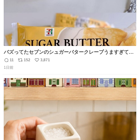
バズってたセブンのシュガーバタークレープうますぎて
7NOWで買い溜め🛒💭
11
152
3,871
返
リ
い
1日前
信
ポ
い
数
ス
ね
ト
数
数