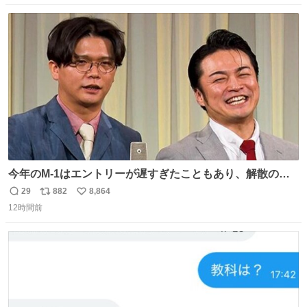
数
ス
ね
ト
数
数
今年のM-1はエントリーが遅すぎたこともあり、解散の可
能性を作り出してからのスタート！！ 遅くなって申し訳な
29
882
8,864
返
リ
い
い🙏 エントリーナンバーは「GO!無策!」でかなり覚えやす
12時間前
信
ポ
い
い！応援をお願いすることになりそう！！
数
ス
ね
ト
数
数