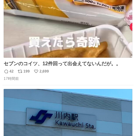
数
セブンのコイツ、12件回って出会えてないんだが。。
42
199
2,699
返
リ
い
17時間前
信
ポ
い
数
ス
ね
ト
数
数