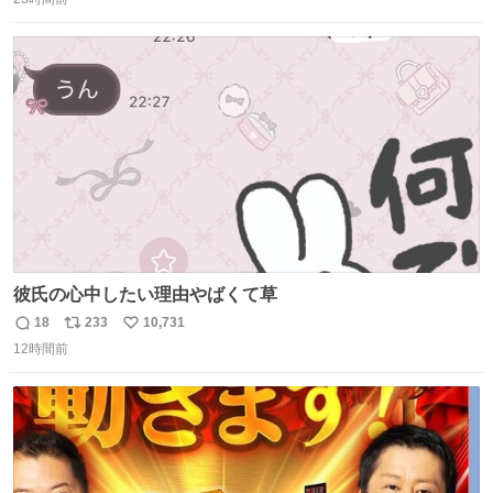
信
ポ
い
数
ス
ね
ト
数
数
彼氏の心中したい理由やばくて草
18
233
10,731
返
リ
い
12時間前
信
ポ
い
数
ス
ね
ト
数
数