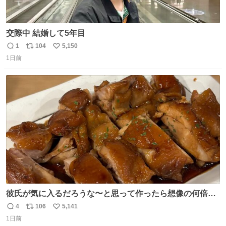
交際中 結婚して5年目
1
104
5,150
返
リ
い
1日前
信
ポ
い
数
ス
ね
ト
数
数
彼氏が気に入るだろうな〜と思って作ったら想像の何倍も
美味しい美味しい言ってくれて嬉しい
4
106
5,141
返
リ
い
1日前
信
ポ
い