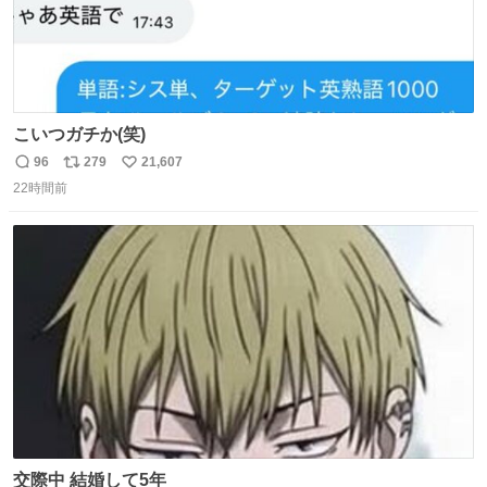
こいつガチか(笑)
96
279
21,607
返
リ
い
22時間前
信
ポ
い
数
ス
ね
ト
数
数
交際中 結婚して5年