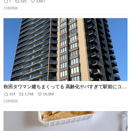
7
225
1,687
返
リ
い
15時間前
信
ポ
い
数
ス
ね
ト
数
数
秋田タワマン建ちまくってる 高齢化ヤバすぎて駅前にコン
パクトシティつくって高齢者を住ませる考えらしい 病院も
314
1,768
16,360
返
リ
い
全部駅前にある
22時間前
信
ポ
い
数
ス
ね
ト
数
数