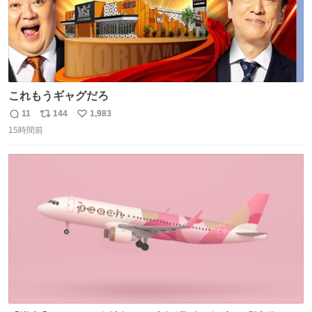
これもうギャグだろ
11
144
1,983
返
リ
い
15時間前
信
ポ
い
数
ス
ね
ト
数
数