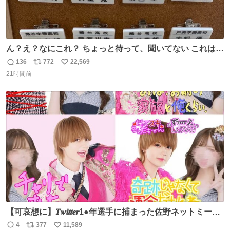
ん？え？なにこれ？ ちょっと待って、聞いてない これは販
売されているのもですか？
136
772
22,569
返
リ
い
21時間前
信
ポ
い
数
ス
ね
ト
数
数
【可哀想に】𝑻𝒘𝒊𝒕𝒕𝒆𝒓1●年選手に捕まった佐野ネットミーム
勇斗さんのコラボプリ
4
377
11,589
返
リ
い