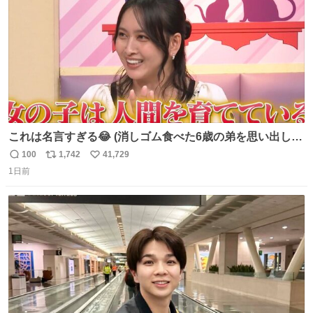
これは名言すぎる😂 (消しゴム食べた6歳の弟を思い出しな
がら)
100
1,742
41,729
返
リ
い
1日前
信
ポ
い
数
ス
ね
ト
数
数