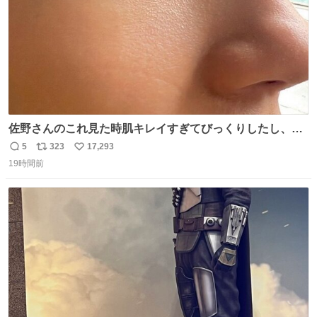
佐野さんのこれ見た時肌キレイすぎてびっくりしたし、や
はりアイドルって体型･肌管理すごすぎる
5
323
17,293
返
リ
い
19時間前
信
ポ
い
数
ス
ね
ト
数
数