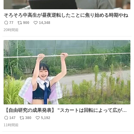
そろそろ中高生が昼夜逆転したことに焦り始める時期やね
77
900
14,348
返
リ
い
20時間前
信
ポ
い
数
ス
ね
ト
数
数
【自由研究の成果発表】 “スカートは回転によって広がる
が、岡澤恋によって270°までなら広がらずに回転が可能な
147
380
5,192
返
リ
い
ことが証明された！”
11時間前
信
ポ
い
数
ス
ね