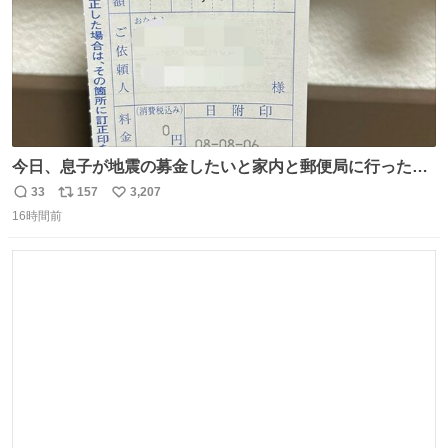
今日、息子が地震の募金したいと家内と郵便局に行ったみ
たいです。おもちゃとか買う選択肢もあったと思うけど、
33
157
3,207
返
リ
い
自分で貯めてた2万円を役に立てて欲しい、みんなも元気
16時間前
信
ポ
い
になって欲しいと。家内も一緒に募金したので、自分も何
数
ス
ね
かできたらなぁと思いました。
ト
数
数