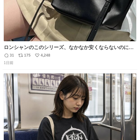
ロンシャンのこのシリーズ、なかなか安くならないのにセ
ール価格になってる🖤✨レザーなのが反則級にかわいい。
31
175
4,248
返
リ
い
持ってるだけでコーデが格上げされる。
1日前
信
ポ
い
数
ス
ね
ト
数
数