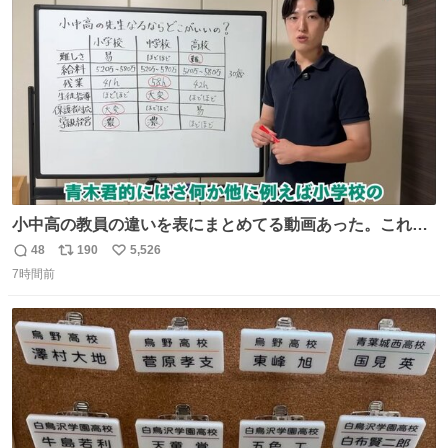
ト
数
数
小中高の教員の違いを表にまとめてる動画あった。これよ
り解像度が高い動画ないかも。今まで見た中で一番正確。
48
190
5,526
返
リ
い
7時間前
信
ポ
い
数
ス
ね
ト
数
数