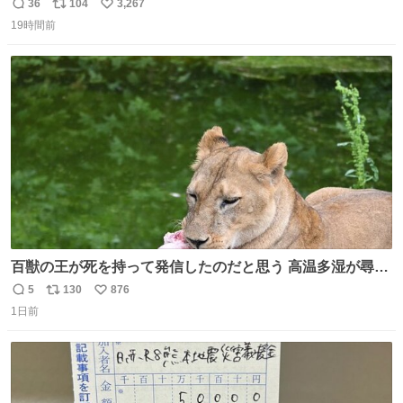
36
104
3,267
返
リ
い
19時間前
信
ポ
い
数
ス
ね
ト
数
数
百獣の王が死を持って発信したのだと思う 高温多湿が尋常
でない日本の夏 どうか早急に飼育の環境を見直して 動物の
5
130
876
返
リ
い
命を護ってください…と 治療中のライオンが助かりますよ
1日前
信
ポ
い
うに すべての動物の命が護られますように 2026.7.3📷多摩
数
ス
ね
動物公園にて 残念ながら個体の識別は出来ません
ト
数
数