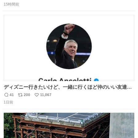
15時間前
信
ポ
い
数
ス
ね
ト
数
数
ディズニー行きたいけど、一緒に行くほど仲のいい友達が
居ない… ほんでこれ
41
200
11,067
返
リ
い
1日前
信
ポ
い
数
ス
ね
ト
数
数