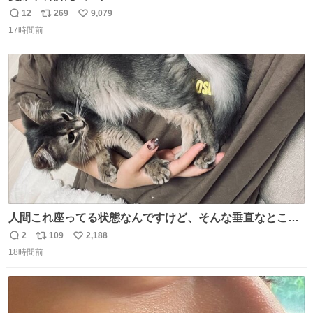
12
269
9,079
返
リ
い
17時間前
信
ポ
い
数
ス
ね
ト
数
数
人間これ座ってる状態なんですけど、そんな垂直なところ
でいきなり天地無用のごろんをかますのは、それは、あま
2
109
2,188
返
リ
い
りに人間を信用しすぎではないか、、、？？？
18時間前
信
ポ
い
数
ス
ね
ト
数
数