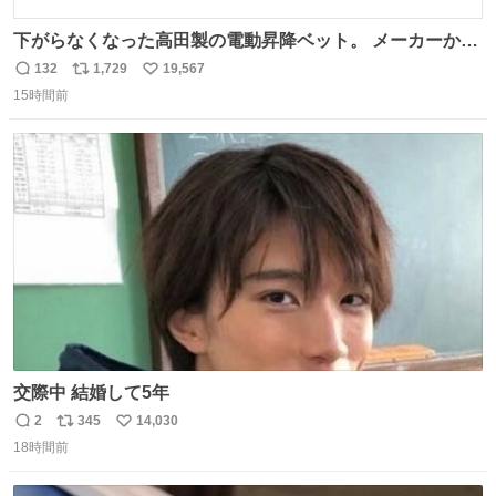
下がらなくなった高田製の電動昇降ベット。 メーカーから
は、完全に見放されたんですが、 見事に85歳の父が治しま
132
1,729
19,567
返
リ
い
した。 うちの父は、トヨタカローラのボディをオート生産
15時間前
信
ポ
い
する、工業ロボットの製作者なんですが、 父が電動ベット
数
ス
ね
の配線をハンダで修理している横で、
ト
数
数
交際中 結婚して5年
2
345
14,030
返
リ
い
18時間前
信
ポ
い
数
ス
ね