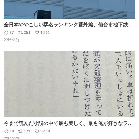
全日本ややこしい駅名ランキング番外編、仙台市地下鉄川
内駅
37
354
1,901
返
リ
い
22時間前
信
ポ
い
数
ス
ね
ト
数
数
今まで読んだ小説の中で最も美しく、最も俺が好きなラス
トシーン
18
179
5,408
返
リ
い
23時間前