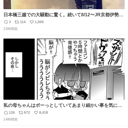
日本橋三越での大騒動に驚く。続いて8/12〜JR京都伊勢丹
でPOP UP STOREがオープンするとのこと…皆さんお怪
3
114
1,000
返
リ
い
我なくお買い物を🙏 写真は2026/5/21 ロードショーの前日
23時間前
信
ポ
い
。だーれも写真撮ってなかったんだけどなぁ😵‍💫
数
ス
ね
ト
数
数
私の母ちゃんはボーっとしていてあまり細かい事を気にし
ません。優秀な人の多い現代の価値観から見ると、あまり
126
672
8,418
返
リ
い
優秀な母親ではないかもしれません。でも、だからこそ、
14時間前
信
ポ
い
私はそういう母親が大好きです。今も昔もすごくリラック
数
ス
ね