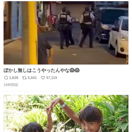
ト
数
数
ぼかし無しはこうやったんやな😱😱
1,628
5,441
57,119
返
リ
い
16時間前
信
ポ
い
数
ス
ね
ト
数
数