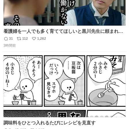
看護婦を一人でも多く育ててほしいと黒川先生に頼まれ、
１年間だけ黒川病院で働くことにしたりん。 直美はその１
31
112
1,262
返
リ
い
年間で恵風看護婦会を立て直すと話しました。 👇このシー
3時間前
信
ポ
い
ンをぜひ本編で web.nhk/tv/an/kazekaor… #朝ドラ #風薫
数
ス
ね
る 見上愛 上坂樹里 平埜生成
ト
数
数
調味料をひとつ入れるたびにレシピを見直す