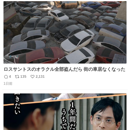
スします。「優秀」と「良い」は別なんですよね。 1/2
ト
数
数
ロスサントスのオラクル全部盗んだら 街の車居なくなった
4
135
2,131
返
リ
い
1日前
信
ポ
い
数
ス
ね
ト
数
数