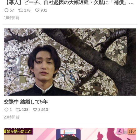
【導入】ピーチ、自社起因の大幅遅延・欠航に「補償」開
始へ news.livedoor.com/article/detail… 同社に起因する理
57
178
931
返
リ
い
由によって大幅遅延や欠航が発生した場合、乗客が負担し
18時間前
信
ポ
い
た宿泊費や交通費を、領収書の事後申請に基づき、国内線
数
ス
ね
は1人あたり上限1万円、国際線は上限2万円まで支払う。
ト
数
数
交際中 結婚して5年
1
138
3,913
返
リ
い
23時間前
信
ポ
い
数
ス
ね
ト
数
数