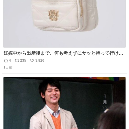
妊娠中から出産後まで、何も考えずにサッと持って行ける
ようなショルダーバッグが欲しいな〜と思っていたのだけ
4
235
3,820
返
リ
い
ど snidelでめちゃくちゃピッタリなものを見つけたので買
1日前
信
ポ
い
った！✨ スマホと小物とペットボトルが入るの最高すぎる
数
ス
ね
🥹 しかもスマホ入れ独立してるしファスナーない！地味に
ト
数
数
嬉しいやつ！！！