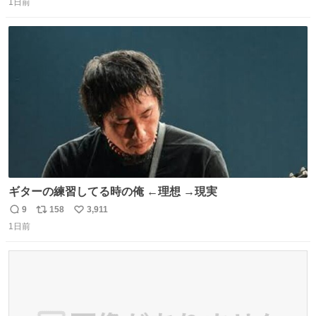
るのかもしれません。 そこで「何を話せばいいか」が見え
1日前
信
ポ
い
る手引きを用意して、安心して電話に出られるようにしま
数
ス
ね
す。 インターホンの応対も大切なコミュニケーションの学
ト
数
数
びです。
ギターの練習してる時の俺 ←理想 →現実
9
158
3,911
返
リ
い
1日前
信
ポ
い
数
ス
ね
ト
数
数