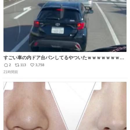
すごい車の内ドア台パンしてるやついたｗｗｗｗｗｗｗｗ
ｗｗｗｗｗｗ
2
113
3,758
返
リ
い
21時間前
信
ポ
い
数
ス
ね
ト
数
数