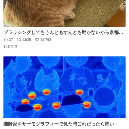
ブラッシングしてもうんともすんとも動かないから京都の
寺にある庭みたいになってる
27
1,925
19,762
返
リ
い
16時間前
信
ポ
い
数
ス
ね
ト
数
数
磯野家をサーモグラフィーで見た時これだったら怖い