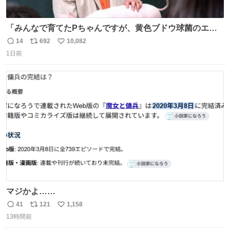
「みんなで育てたPちゃんですが、黄色ブドウ球菌のエン
テロトキシン（耐熱性毒素）が検出されたので、議論する
14
692
10,082
返
リ
い
までもなく処分が決まりました」
1日前
信
ポ
い
数
ス
ね
ト
数
数
マジかよ……
41
121
1,158
返
リ
い
13時間前
信
ポ
い