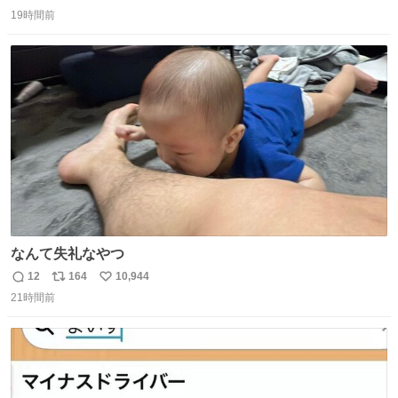
返
リ
い
19時間前
信
ポ
い
数
ス
ね
ト
数
数
なんて失礼なやつ
12
164
10,944
返
リ
い
21時間前
信
ポ
い
数
ス
ね
ト
数
数