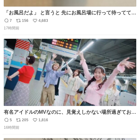
「お風呂だよ」 と言うと 先にお風呂場に行って待っててく
れる 賢いライス
7
156
4,683
返
リ
い
17時間前
信
ポ
い
数
ス
ね
ト
数
数
有名アイドルのMVなのに、見覚えしかない場所過ぎておも
ろいな
5
205
1,816
返
リ
い
16時間前
信
ポ
い
数
ス
ね