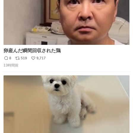
卵産んだ瞬間回収された鶏
8
519
9,717
返
リ
い
13時間前
信
ポ
い
数
ス
ね
ト
数
数