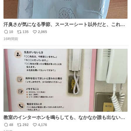
汗臭さが気になる季節、スースーシート以外だと、これが
とにかくスッキリする。2年くらい前に #生活は踊る で紹
10
135
2,065
返
リ
い
介したやつ。おじさんにもおばさんにもオススメだ。ドラ
16時間前
信
ポ
い
ストに売ってるぞ。ドライシャンプーって書いてあるけど
数
ス
ね
汗拭きシートみたいなもの。耳裏襟足首筋がんがん拭いて
ト
数
数
汗臭不安を解消。
教室のインターホンを鳴らしても、なかなか誰も出ないこ
とがあります…。 もしかすると「電話の出方」に困ってい
48
292
4,176
返
リ
い