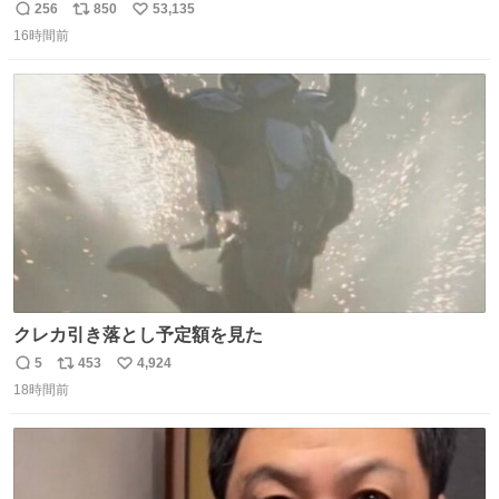
256
850
53,135
返
リ
い
16時間前
信
ポ
い
数
ス
ね
ト
数
数
クレカ引き落とし予定額を見た
5
453
4,924
返
リ
い
18時間前
信
ポ
い
数
ス
ね
ト
数
数