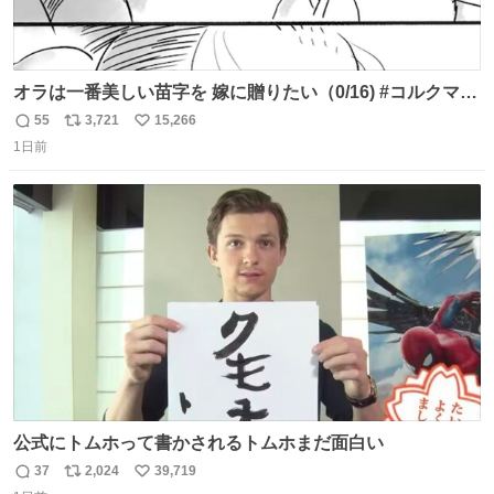
オラは一番美しい苗字を 嫁に贈りたい（0/16) #コルクマン
ガ専科
55
3,721
15,266
返
リ
い
1日前
信
ポ
い
数
ス
ね
ト
数
数
公式にトムホって書かされるトムホまだ面白い
37
2,024
39,719
返
リ
い