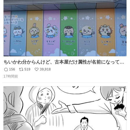
数
ちいかわ分からんけど、古本屋だけ属性が名前になってる
のはどういうこと？
156
519
39,918
返
リ
い
17時間前
信
ポ
い
数
ス
ね
ト
数
数