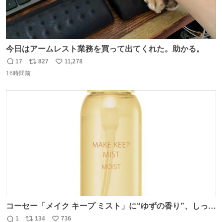
今日はアームレスト業務を買って出てくれた。助かる。
17
827
11,278
返
リ
い
16時間前
信
ポ
い
数
ス
ね
ト
数
数
コーセー「メイク キープ ミスト」に“ゆずの香り”、しっと
りツヤ肌叶う保湿タイプ - fashion-press.net/news/148945
1
134
736