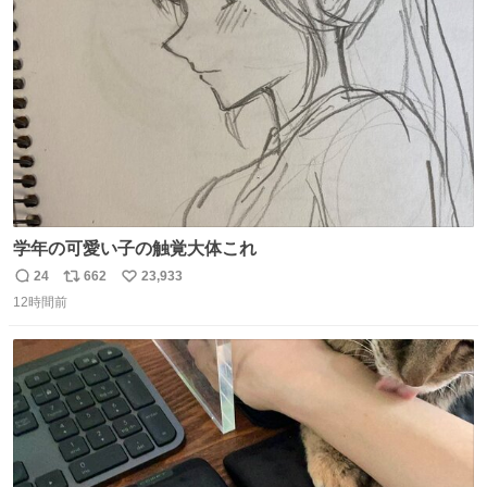
ト
数
数
学年の可愛い子の触覚大体これ
24
662
23,933
返
リ
い
12時間前
信
ポ
い
数
ス
ね
ト
数
数