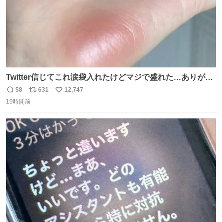
Twitter信じてこれ涙袋入れたけどマジで盛れた…ありがと
う…
58
631
12,747
返
リ
い
19時間前
信
ポ
い
数
ス
ね
ト
数
数