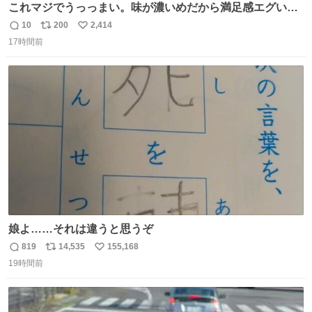
これマジでうっっまい。味が濃いめだから満足感エグいし
1週間で3キロ痩せた😭
10
200
2,414
返
リ
い
17時間前
信
ポ
い
数
ス
ね
ト
数
数
娘よ……それは違うと思うぞ
819
14,535
155,168
返
リ
い
19時間前
信
ポ
い
数
ス
ね
ト
数
数