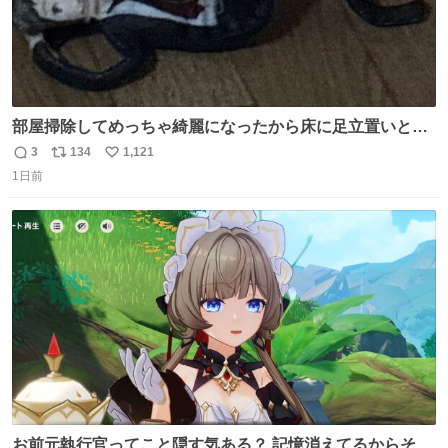
部屋掃除してめっちゃ綺麗になったから床に足立置いとい
たら家族にまだゴミ残ってるよって言われて神
3
134
1,121
返
リ
い
1日前
信
ポ
い
数
ス
ね
ト
数
数
お前元執行官ってこと隠す気ある？ 記憶消えてるからそん