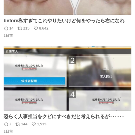
before私すぎてこれやりたいけど何をやったら右になれる
の
14
215
8,642
返
リ
い
1日前
信
ポ
い
数
ス
ね
ト
数
数
恐らく人事担当をクビにすべきだと考えられるが‥‥‥
2
144
1,515
返
リ
い
1日前
信
ポ
い