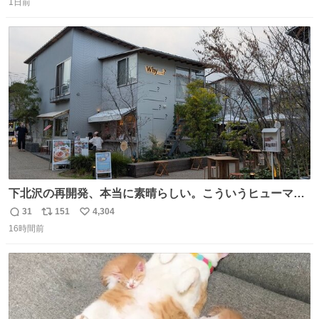
1日前
信
ポ
い
数
ス
ね
ト
数
数
下北沢の再開発、本当に素晴らしい。こういうヒューマン
スケールの開発がいいんだよ。
31
151
4,304
返
リ
い
16時間前
信
ポ
い
数
ス
ね
ト
数
数