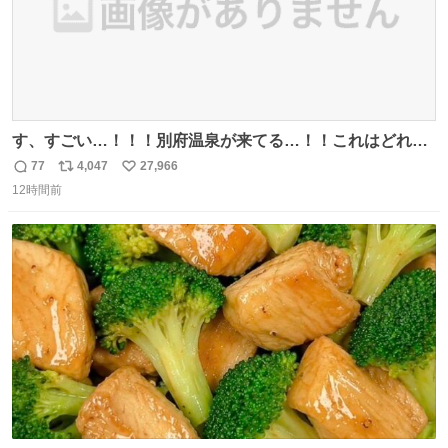
す、すごい…！！！別府温泉が来てる…！！これはどれぐ
らい待つんだろう…
77
4,047
27,966
返
リ
い
12時間前
信
ポ
い
数
ス
ね
ト
数
数