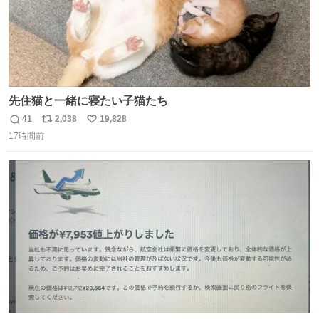
先住猫と一緒に寝たい子猫たち
41
2,038
19,828
返
リ
い
17時間前
信
ポ
い
数
ス
ね
ト
数
数