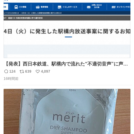
数
【発表】西日本鉄道、駅構内で流れた“不適切音声”に声明
「被害届も検討」 news.livedoor.com/article/detail… 4日
124
639
4,097
返
リ
い
に西鉄福岡（天神）駅および薬院駅で発生した駅構内放送
16時間前
信
ポ
い
事案について声明を公表した。「第三者によって駅構内放
数
ス
ね
送設備に外部から不正に音声が流された可能性も含めて確
ト
数
数
認を実施」と説明した。