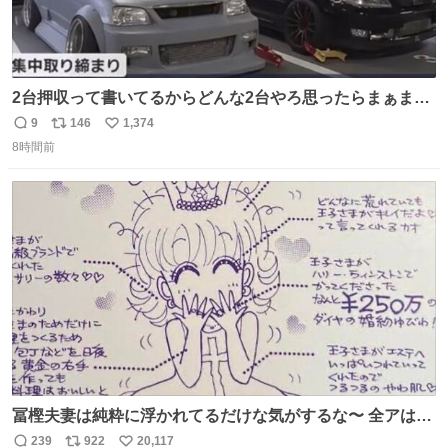
2台押収って書いてるからどんな2台やろ思ったらまぁまぁ
へんてこな1台押収してて笑い止まらん
9
146
1,374
返
リ
い
8時間前
信
ポ
い
数
ス
ね
ト
数
数
冨樫夫妻は純粋に浮かれてるだけな気がするな〜 全アはこ
こに自分の市場価値的なものを上乗せするので、 すっぴん
239
922
20,117