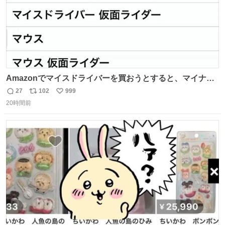
Amazonでマイスドライバーを買おうとすると、マイナス
ドライバー先輩が出しゃばってくる
27
102
999
返
リ
い
20時間前
信
ポ
い
数
ス
ね
ト
数
数