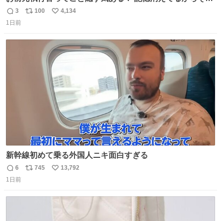
な考えに至らないだろうけどさ…
3
100
4,134
返
リ
い
1日前
信
ポ
い
数
ス
ね
ト
数
数
新幹線初めて乗る外国人ニキ面白すぎる
6
745
13,792
返
リ
い
1日前
信
ポ
い
数
ス
ね
ト
数
数