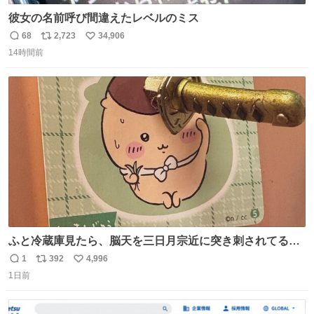
彼女の名前呼び間違えたレベルのミス
68
2,723
34,906
返
リ
い
14時間前
信
ポ
い
数
ス
ね
ト
数
数
ふと冷蔵庫見たら、脳天を三日月宗近に突き刺されてるく
りまんじゅうパイセンが
1
392
4,996
返
リ
い
1日前
信
ポ
い
数
ス
ね
ト
数