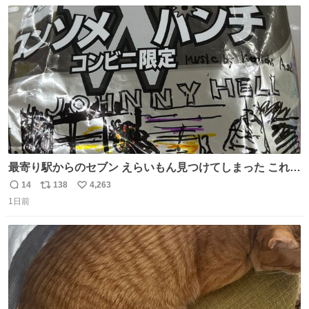
数
ス
ね
ト
数
数
最寄り駅からのセブン えらいもん見つけてしまった これ売
ってくれへんかな… #浅井健一 #ポテチ #ロックの名盤
14
138
4,263
返
リ
い
1日前
信
ポ
い
数
ス
ね
ト
数
数