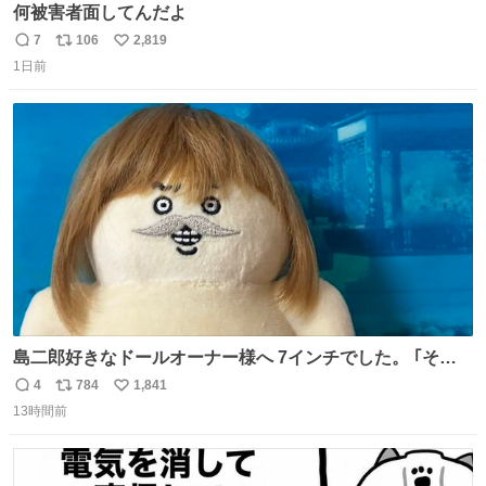
何被害者面してんだよ
7
106
2,819
返
リ
い
1日前
信
ポ
い
数
ス
ね
ト
数
数
島二郎好きなドールオーナー様へ 7インチでした。 ｢その
知識、いらないと思う、な！｣
4
784
1,841
返
リ
い
13時間前
信
ポ
い
数
ス
ね
ト
数