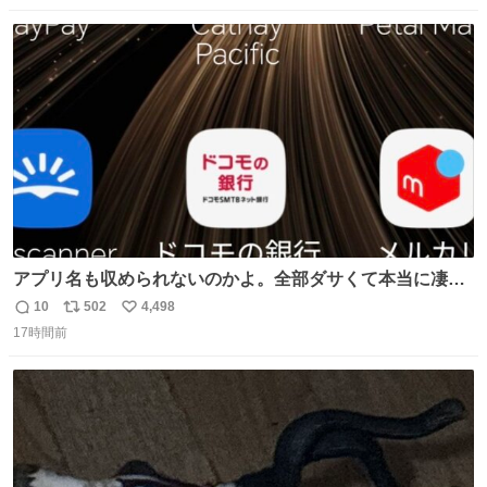
数
ス
ね
ト
数
数
アプリ名も収められないのかよ。全部ダサくて本当に凄
い。 https://t.co/LemyLGyVkR
10
502
4,498
返
リ
い
17時間前
信
ポ
い
数
ス
ね
ト
数
数