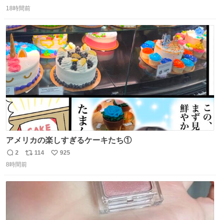
返
リ
い
＆寝起きのボサボサ頭でも「今日も可愛いね」が止まらな
18時間前
信
ポ
い
い。放っておくと永遠に髪撫でてきて作業進まない()
数
ス
ね
156cm40kg、年中日焼け止めとお友達の私より綺麗な手や
ト
数
数
めてもろて とか言う
アメリカの楽しすぎるケーキたち①
2
114
925
返
リ
い
8時間前
信
ポ
い
数
ス
ね
ト
数
数