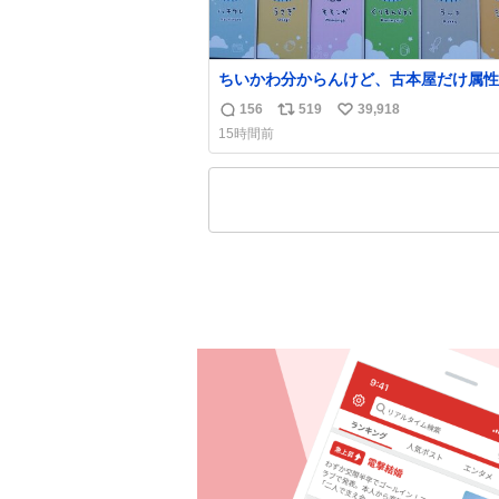
ちいかわ分からんけど、古本屋だけ属性
前になってるのはどういうこと？
156
519
39,918
返
リ
い
15時間前
信
ポ
い
数
ス
ね
ト
数
数