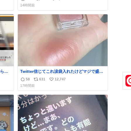
返
リ
い
news.livedoor.com/article/detail… 4日に西
14時間前
い。
鉄福岡（天神）駅および薬院駅で発生した駅
信
ポ
い
まな
構内放送事案について声明を公表した。「第
数
ス
ね
三者によって駅構内放送設備に外部から不正
ト
数
に音声が流された可能性も含めて確認を実
数
施」と説明した。
られ
Twitter信じてこれ涙袋入れたけどマジで盛れ
た…ありがとう…
58
631
12,747
返
リ
い
17時間前
信
ポ
い
数
ス
ね
ト
数
数