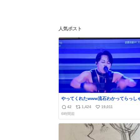
人気ポスト
やってくれたwww流石わかってらっしゃ
🤣🤣 #Mステ #西川貴教
42
1,424
19,011
返
リ
い
6時間前
信
ポ
い
数
ス
ね
ト
数
数