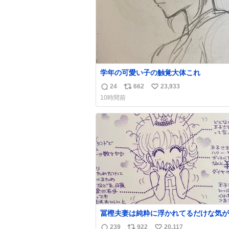
学年の可愛い子の触覚大体これ
24
662
23,933
返
リ
い
10時間前
信
ポ
い
数
ス
ね
ト
数
数
冨樫夫妻は純粋に浮かれてるだけな気が
な〜 全アはここに自分の市場価値的な
239
922
20,117