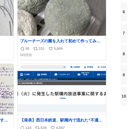
6
7
ブルーチーズの菌を入れて初めて作ってみた
チーズなんだけど 本能でちょっとヤバいと思
50
331
5,669
返
リ
い
っちゃう見た目だな
8
8時間前
信
ポ
い
数
ス
ね
ト
数
9
数
10
する
【発表】西日本鉄道、駅構内で流れた“不適切
ものを
音声”に声明「被害届も検討」
124
639
4,097