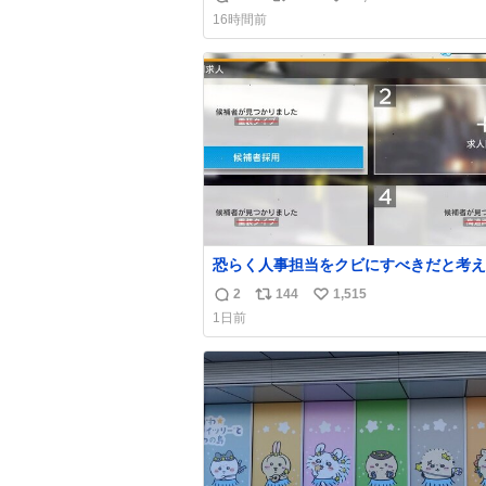
返
リ
い
上乗せするので、 すっぴん＆寝起きのボサボ
16時間前
サ頭でも「今日も可愛いね」が止まらな
信
ポ
い
放っておくと永遠に髪撫でてきて作業進
数
ス
ね
い() 156cm40kg、年中日焼け止めとお友達の
ト
数
私より綺麗な手やめてもろて とか言う
数
恐らく人事担当をクビにすべきだと考え
るが‥‥‥
2
144
1,515
返
リ
い
1日前
信
ポ
い
数
ス
ね
ト
数
数