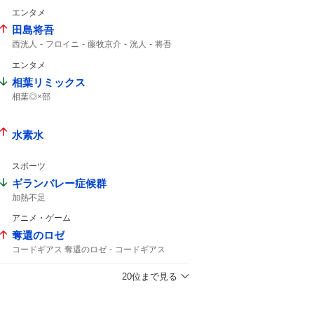
エンタメ
田島将吾
西洸人
フロイニ
藤牧京介
洸人
将吾
今週もありがとうございました
エンタメ
投票お願いします
radiko
相葉リミックス
相葉◎×部
水素水
スポーツ
ギランバレー症候群
加熱不足
アニメ・ゲーム
奪還のロゼ
コードギアス 奪還のロゼ
コードギアス
BS-tBS
20位まで見る