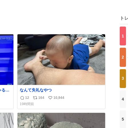
ト
1
2
3
る🤣
なんて失礼なやつ
12
164
10,944
4
返
リ
い
19時間前
信
ポ
い
数
ス
ね
ト
数
5
数