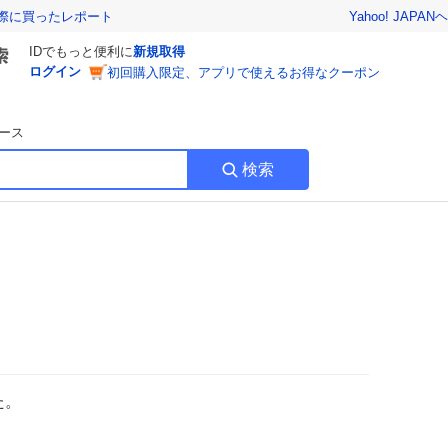
Yahoo! JAPAN
ヘ
実際に買ったレポート
IDでもっと便利に
新規取得
ログイン
初回購入限定、アプリで使えるお得なクーポン
ース
検索
た。