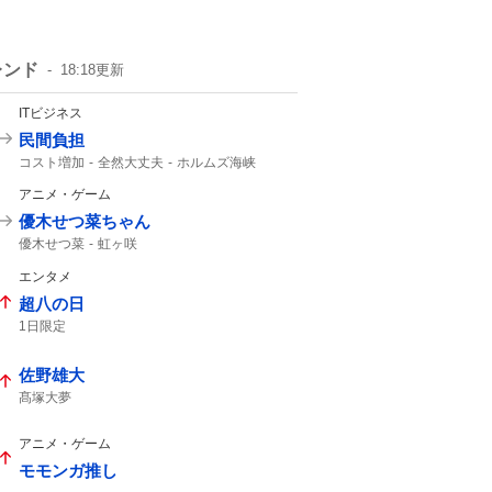
レンド
18:18
更新
ITビジネス
民間負担
コスト増加
全然大丈夫
ホルムズ海峡
アニメ・ゲーム
優木せつ菜ちゃん
優木せつ菜
虹ヶ咲
エンタメ
超八の日
1日限定
佐野雄大
髙塚大夢
アニメ・ゲーム
モモンガ推し