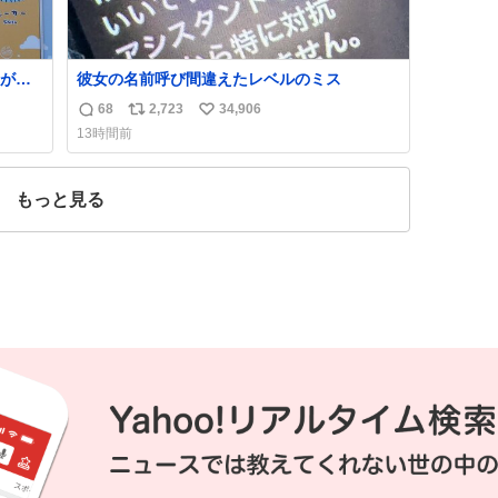
が名
彼女の名前呼び間違えたレベルのミス
68
2,723
34,906
返
リ
い
13時間前
信
ポ
い
数
ス
ね
ト
数
もっと見る
数