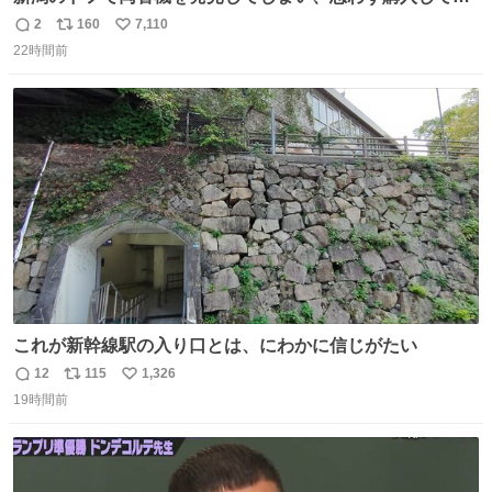
まい大阪に発送するイベントが発生
2
160
7,110
返
リ
い
22時間前
信
ポ
い
数
ス
ね
ト
数
数
これが新幹線駅の入り口とは、にわかに信じがたい
12
115
1,326
返
リ
い
19時間前
信
ポ
い
数
ス
ね
ト
数
数