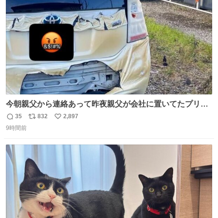
数
今朝親父から連絡あって昨夜親父が会社に置いてたプリウ
スが燃えたらしく、距離と経年でバッテリーイカれてた
35
832
2,897
返
リ
い
か？って思ったら放火らしいし隣のトラックも一部燃えた
9時間前
信
ポ
い
みたい。 それも胸糞だけど、単なる火災扱いで放火に切り
数
ス
ね
変わらないから犯人野放しらしい。
ト
数
数