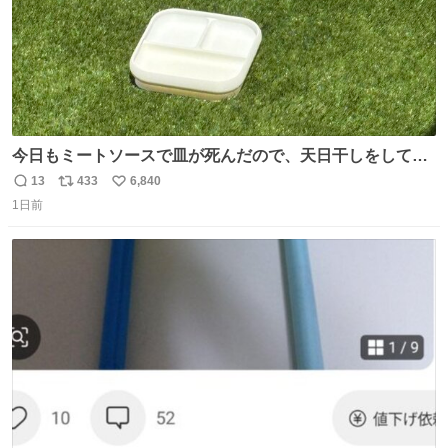
今日もミートソースで皿が死んだので、天日干しをしてい
ます🍝 ありがとう先人の知恵
13
433
6,840
返
リ
い
1日前
信
ポ
い
数
ス
ね
ト
数
数