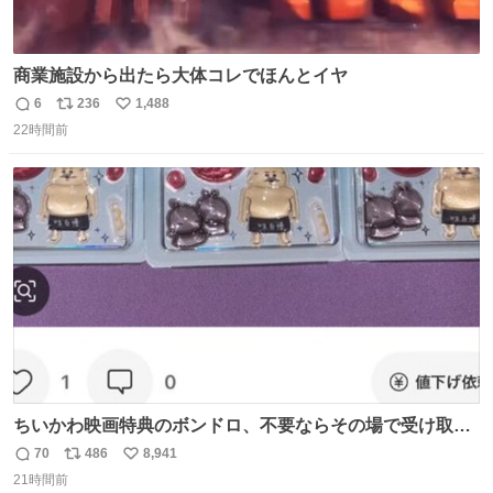
商業施設から出たら大体コレでほんとイヤ
6
236
1,488
返
リ
い
22時間前
信
ポ
い
数
ス
ね
ト
数
数
ちいかわ映画特典のボンドロ、不要ならその場で受け取り
辞退すれば良いのに白々しい
70
486
8,941
返
リ
い
21時間前
信
ポ
い