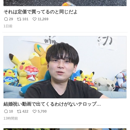
それは定価で買ってるのと同じだよ
29
101
11,269
返
リ
い
1日前
信
ポ
い
数
ス
ね
ト
数
数
結婚祝い動画で出てくるわけがないテロップ
youtu.be/4pJ7U22AYtw
10
422
5,700
返
リ
い
13時間前
信
ポ
い
数
ス
ね