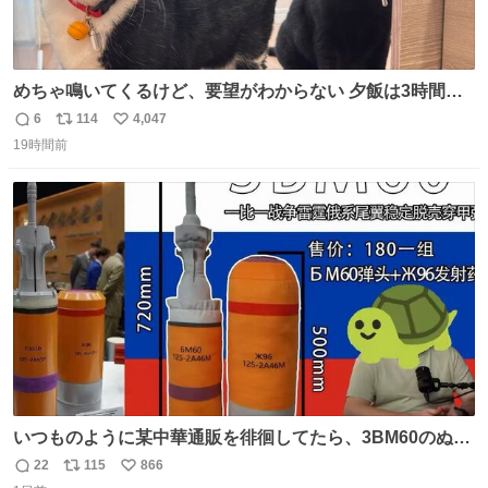
めちゃ鳴いてくるけど、要望がわからない 夕飯は3時間も
先だしな
6
114
4,047
返
リ
い
19時間前
信
ポ
い
数
ス
ね
ト
数
数
いつものように某中華通販を徘徊してたら、3BM60のぬい
ぐるみを発見してしまった…。
22
115
866
返
リ
い