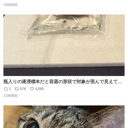
返
リ
い
引き取り手を探しております この2つは私の祖母が当初一
20時間前
信
ポ
い
目惚れで購入したもので、祖母はc型肝炎で58歳という若
数
ス
ね
さで亡くなりましたが、この家具達をとても大切にしてお
ト
数
数
りました 続く↓
瓶入りの液浸標本だと容器の形状で対象が歪んで見えてし
まうことから、なるべく歪みがない状態で観察しやすいよ
3
576
4,585
返
リ
い
うにこのような形で保存していると前に科博の先生から教
21時間前
信
ポ
い
えてもらった #国立科学博物館
数
ス
ね
ト
数
数