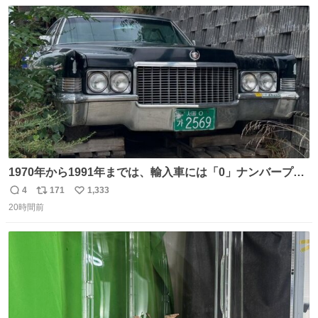
数
ス
ね
ト
数
数
1970年から1991年までは、輸入車には「0」ナンバープレ
ートが使用されていました。 その後、この制度は廃止さ
4
171
1,333
返
リ
い
れ、すべての「0」ナンバープレートは抹消・無効化され
20時間前
信
ポ
い
ました。 ところが最近、その「0」ナンバープレートを装
数
ス
ね
着した車両が発見されました。 今でも残っていること自体
ト
数
数
が奇跡です……。