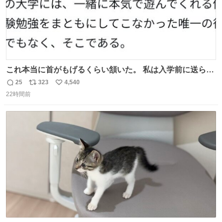
これ本当に首がもげるくらい頷いた。 私は入学前に送られ
てきた、大学のサークル紹介冊子を見た時点で終わりを感
25
323
4,540
返
リ
い
じたので、女子大でもないくせに偏差値の高い大学のイン
22時間前
信
ポ
い
カレサークルに突撃して所属するという奇行で事なきを得
数
ス
ね
た。 高偏差値に行けないならせめてそれくらいした方が予
ト
数
数
後がいいです。 https://t.co/9nMHIrETkw