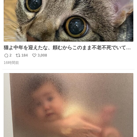
猫よ中年を迎えたな、頼むからこのまま不老不死でいてく
れ…と願ってから、いや人間の家族が死に絶えて猫だけこ
2
184
3,008
返
リ
い
の世に置いていくなんてひどいことはできない…と思って
16時間前
信
ポ
い
から、猫のこの可愛さと愛嬌なら未来永劫ほかの人間に可
数
ス
ね
愛がられて困ることもなかろうなと思ったのでやっぱり猫
ト
数
数
よ不老不死でいてくれ