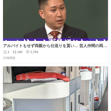
アルバイトもせず両親から仕送りを貰い… 芸人仲間の両親
のスネまでかじる!? ドンデコルテ銀次⚡️ 無料見逃し配信は
1
182
1,759
返
リ
い
こちらから ▶︎abema.go.link/gBLVb ◤しくじり先生
21時間前
信
ポ
い
ABEMAにて毎週最新話無料配信中◢ @10000nabe
数
ス
ね
@akmllube0617
ト
数
数