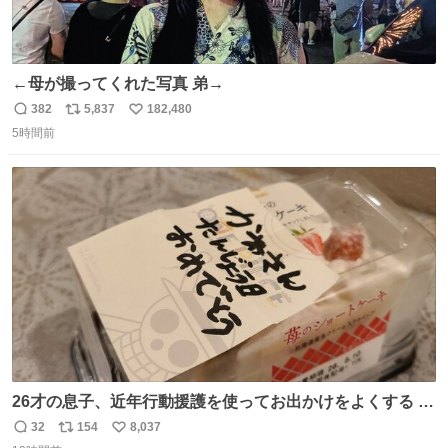
←母が撮ってくれた写真 弟→
382
5,837
182,480
返
リ
い
5時間前
信
ポ
い
数
ス
ね
ト
数
数
26才の息子、近年行動援護を使ってお出かけをよくする 親
との外出はもう嫌らしい。 中身は小学生位なのに小癪な😅
32
154
8,037
返
リ
い