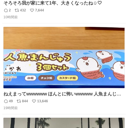
そろそろ我が家に来て1年、大きくなったね☺️🤍
2
432
7,644
返
リ
い
10時間前
信
ポ
い
数
ス
ね
ト
数
数
ねえまってwwwwww ほんとに怖いwwwww 人魚まんじゅ
う買ってきたから私も永遠のいのちを…ぐへへ…と思いな
49
844
13,646
返
リ
い
がら1つ食べたら 奥歯欠けたんだけど！！！！？？？ しか
19時間前
信
ポ
い
もガッツリ😭 まんじゅうだよ？？？？？？ ガリッて言っ
数
ス
ね
たから何？と思って口から出したら自分の歯wwwwww セ
ト
数
数