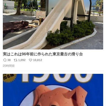
ト
数
数
実はこれは96年前に作られた東京最古の滑り台
38
1,092
10,812
返
リ
い
20時間前
信
ポ
い
数
ス
ね
ト
数
数