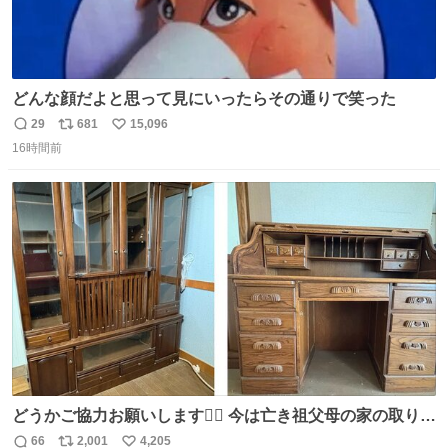
どんな顔だよと思って見にいったらその通りで笑った
29
681
15,096
返
リ
い
16時間前
信
ポ
い
数
ス
ね
ト
数
数
どうかご協力お願いします🙇‍♂️ 今は亡き祖父母の家の取り壊
しが決まり、どうしても処分して欲しくない食器棚と机の
66
2,001
4,205