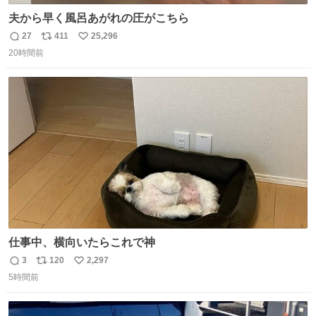
夫から早く風呂あがれの圧がこちら
27
411
25,296
返
リ
い
20時間前
信
ポ
い
数
ス
ね
ト
数
数
仕事中、横向いたらこれで神
3
120
2,297
返
リ
い
5時間前
信
ポ
い
数
ス
ね
ト
数