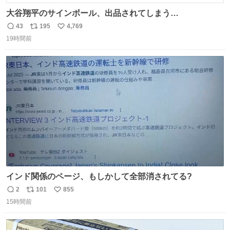
大谷翔平のサインボール、出品されてしまう…
43
195
4,769
返
リ
い
19時間前
信
ポ
い
数
ス
ね
ト
数
数
インド関係のページ、もしかして全部消されてる?
2
101
855
返
リ
い
15時間前
信
ポ
い
数
ス
ね
ト
数