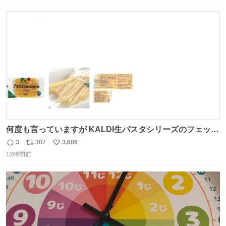
数
ス
ね
ト
数
数
何度も言っていますが KALDI生パスタシリーズのフェット
チーネは 真剣(ガチ)で美味いぞ
3
307
3,686
返
リ
い
12時間前
信
ポ
い
数
ス
ね
ト
数
数