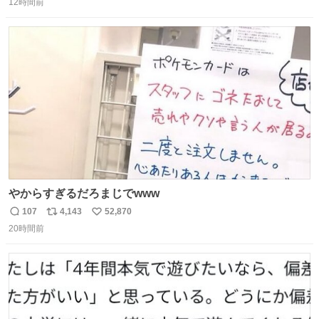
昨日は夜のショッピングモールに行った 先に寝といてよ❗
12時間前
信
ポ
い
と何度も何度も言い残して。 起きたら冷蔵庫に… ああ、こ
数
ス
ね
れ買いに行ってくれたんだ…😭
ト
数
数
やからすぎるだろまじでwww
107
4,143
52,870
返
リ
い
20時間前
信
ポ
い
数
ス
ね
ト
数
数