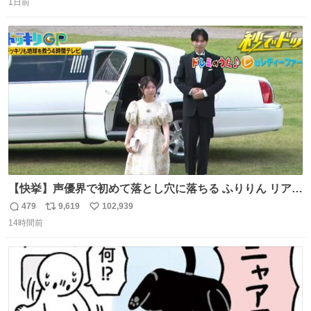
1日前
信
ポ
い
数
ス
ね
ト
数
数
【快挙】声優界で初めて落とし穴に落ちる ふりりん リアク
ションが最高過ぎる🤣 #ドッキリGP #降幡愛
479
9,619
102,939
返
リ
い
14時間前
信
ポ
い
数
ス
ね
ト
数
数