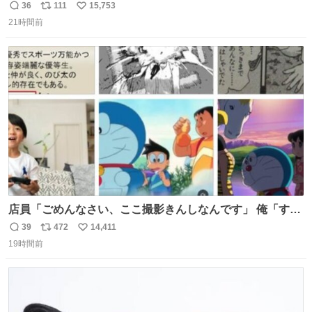
ました
36
111
15,753
返
リ
い
21時間前
信
ポ
い
数
ス
ね
ト
数
数
店員「ごめんなさい、ここ撮影きんしなんです」 俺「すみ
ません！すぐ消します」 店員「念のためフォルダから消し
39
472
14,411
返
リ
い
てるところ見せて頂けますか？」 俺「はい…」
19時間前
信
ポ
い
数
ス
ね
ト
数
数