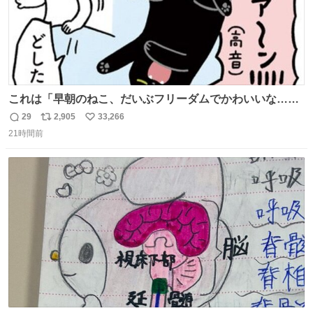
これは「早朝のねこ、だいぶフリーダムでかわいいな…」
の絵日記です🎐
29
2,905
33,266
返
リ
い
21時間前
信
ポ
い
数
ス
ね
ト
数
数