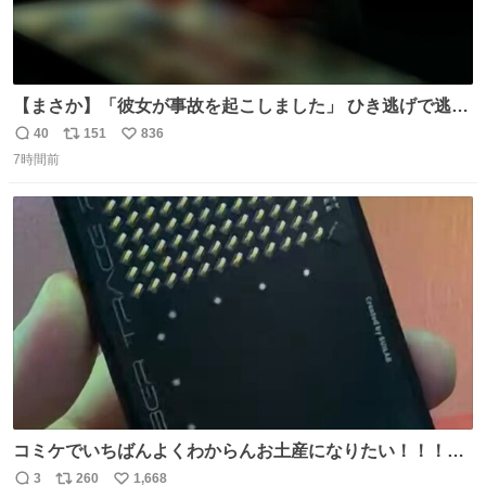
【まさか】「彼女が事故を起こしました」 ひき逃げで逃走
した男、AIの相談履歴で“ウソ発覚” 警察が男のスマホを押
40
151
836
返
リ
い
収して解析すると、出頭する前に事故の詳しい状況やどう
7時間前
信
ポ
い
対応すればいいかをAIに相談していたことがわかった。し
数
ス
ね
かし、AIの回答は「正直に警察に話すように」だった。
ト
数
数
コミケでいちばんよくわからんお土産になりたい！！！！
#C108
3
260
1,668