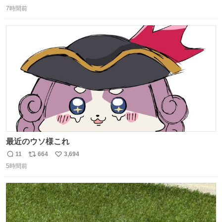
返
リ
い
7時間前
信
ポ
い
数
ス
ね
ト
数
数
最近のウソ様これ
11
664
3,694
返
リ
い
5時間前
信
ポ
い
数
ス
ね
ト
数
数