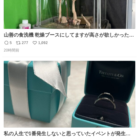
山善の食洗機 乾燥ブースにしてますが高さが欲しかったの
でコレクションケースを置くだけのツルセコ改造 扉が手前
5
277
1,092
返
リ
い
に開き天井の温度もしっかり上がるのでかなり使いやすく
20時間前
信
ポ
い
なりました😎
数
ス
ね
ト
数
数
私の人生で1番発生しないと思っていたイベントが発生し