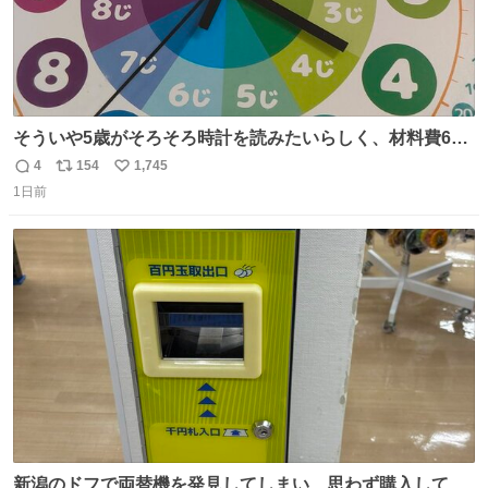
そういや5歳がそろそろ時計を読みたいらしく、材料費600
円で作れる知育時計作ってみた！ めっちゃ簡単！ ありがと
4
154
1,745
返
リ
い
う先人！
1日前
信
ポ
い
数
ス
ね
ト
数
数
新潟のドフで両替機を発見してしまい、思わず購入してし