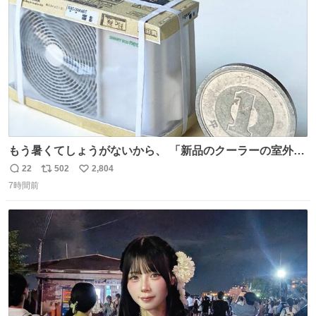
数
もう暑くてしょうがないから、 「新品のクーラーの室外機
のミニチュア」 でも見ていってよ
22
502
2,804
返
リ
い
7時間前
信
ポ
い
数
ス
ね
ト
数
数