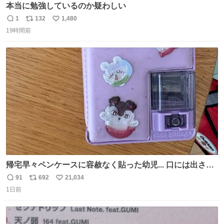
本当に勉強しているのか疑わしい
1
132
1,480
返
リ
い
19時間前
信
ポ
い
数
ス
ね
ト
数
数
帰宅早々ペンケースに容赦なく貼った幼児... 口には出さぬ
が勿体無い精神で心がざわつく.....ッ
91
692
21,034
返
リ
い
1日前
信
ポ
い
数
ス
ね
ト
数