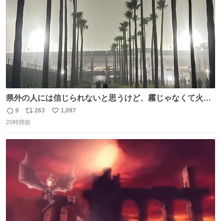
イレーンの呪いじゃん😭
県外の人には信じられないと思うけど、霧じゃなくて火山
灰です🌋 #桜島
9
263
1,097
返
リ
い
20時間前
信
ポ
い
数
ス
ね
ト
数
数