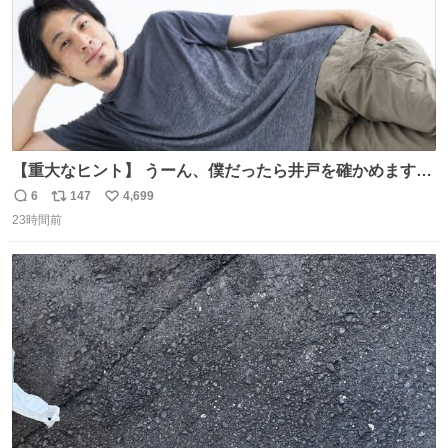
【重大なヒント】 うーん、僕だったら井戸を確かめますけ
どね
6
147
4,699
返
リ
い
23時間前
信
ポ
い
数
ス
ね
ト
数
数