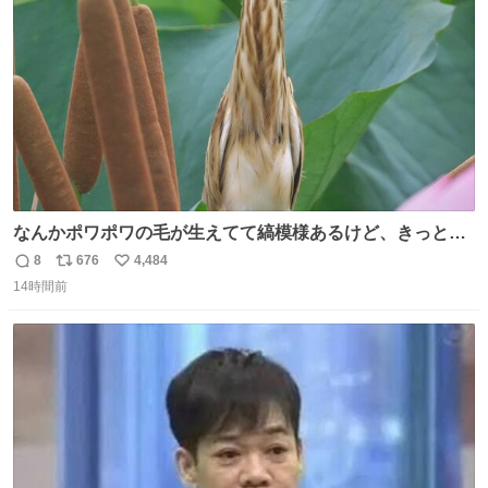
数
なんかポワポワの毛が生えてて縞模様あるけど、きっとガ
マの穂
8
676
4,484
返
リ
い
14時間前
信
ポ
い
数
ス
ね
ト
数
数