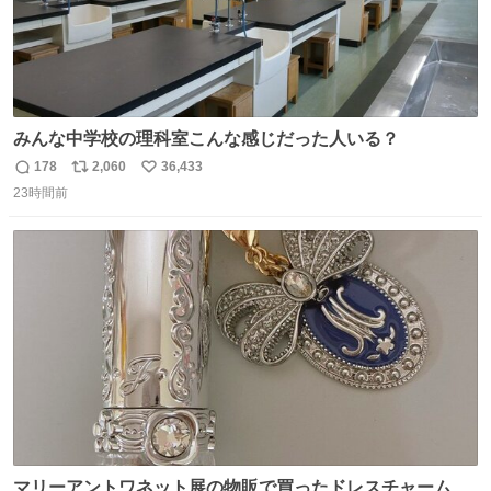
みんな中学校の理科室こんな感じだった人いる？
178
2,060
36,433
返
リ
い
23時間前
信
ポ
い
数
ス
ね
ト
数
数
マリーアントワネット展の物販で買ったドレスチャームを