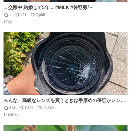
←交際中 結婚して5年→ #MILK #佐野勇斗
1
201
7,485
返
リ
い
1日前
信
ポ
い
数
ス
ね
ト
数
数
みんな、高級なレンズを買うときは手厚めの保証かレンズ
保護フィルターをちゃんと付けておくんだぞ、お兄さんと
213
1,680
11,849
返
リ
い
の約束だぞ…😭 涙で画面が見えない…
18時間前
信
ポ
い
数
ス
ね
ト
数