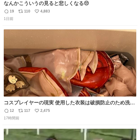
なんかこういうの見ると悲しくなる😔
19
110
4,883
返
リ
い
1日前
信
ポ
い
数
ス
ね
ト
数
数
コスプレイヤーの現実 使用した衣装は破損防止のため洗濯
機に入れられないので、大体こんな感じで浸け置きした後
12
117
2,475
返
リ
い
に手洗い…
17時間前
信
ポ
い
数
ス
ね
ト
数
数