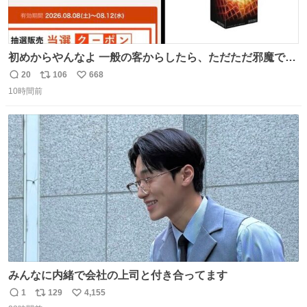
初めからやんなよ 一般の客からしたら、ただただ邪魔でし
かないのよ
20
106
668
返
リ
い
10時間前
信
ポ
い
数
ス
ね
ト
数
数
みんなに内緒で会社の上司と付き合ってます
1
129
4,155
返
リ
い