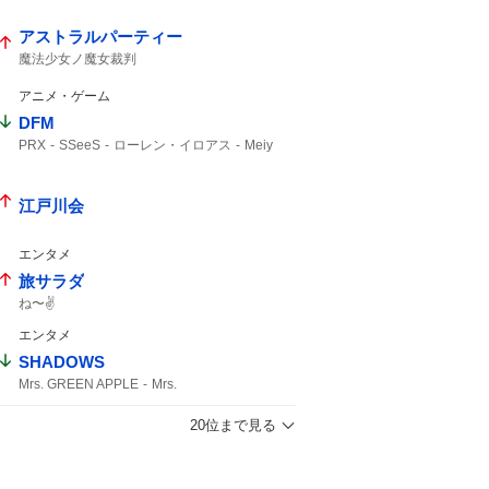
学生時代から
YouTuber
HIKAKIN
アストラルパーティー
魔法少女ノ魔女裁判
アニメ・ゲーム
DFM
PRX
SSeeS
ローレン・イロアス
Meiy
18時まで
たかし
江戸川会
エンタメ
旅サラダ
ね〜✌️
エンタメ
SHADOWS
Mrs. GREEN APPLE
Mrs.
20位まで見る