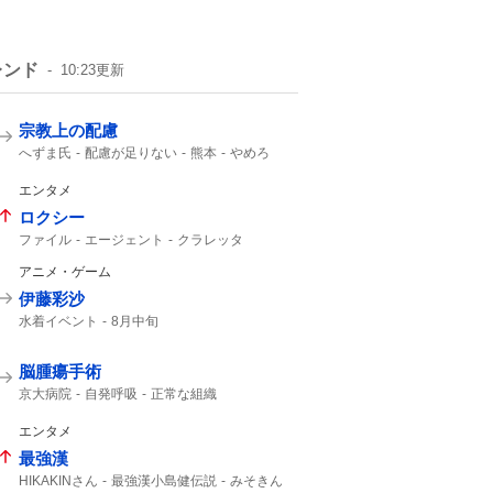
レンド
10:23
更新
宗教上の配慮
へずま氏
配慮が足りない
熊本
やめろ
SNS
炊き出し
エンタメ
ロクシー
ファイル
エージェント
クラレッタ
アニメ・ゲーム
伊藤彩沙
水着イベント
8月中旬
脳腫瘍手術
京大病院
自発呼吸
正常な組織
自発呼吸不能の重篤状態
通常の生活
腫瘍でない
重篤
MBSニュース
エンタメ
最強漢
HIKAKINさん
最強漢小島健伝説
みそきん