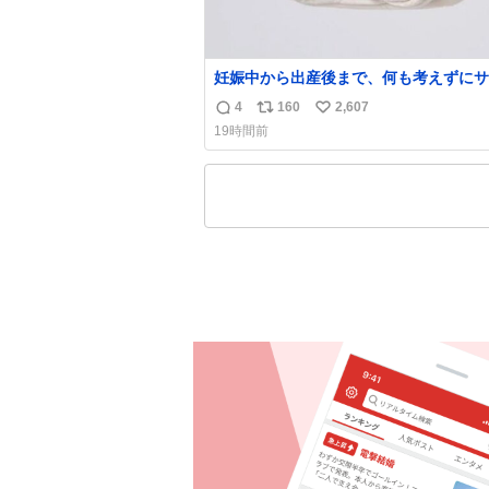
妊娠中から出産後まで、何も考えずにサ
持って行けるようなショルダーバッグが
4
160
2,607
返
リ
い
いな〜と思っていたのだけど snidelで
19時間前
くちゃピッタリなものを見つけたので買
信
ポ
い
た！✨ スマホと小物とペットボトルが入るの
数
ス
ね
最高すぎる🥹 しかもスマホ入れ独立し
ト
数
ファスナーない！地味に嬉しいやつ！！
数