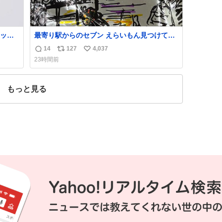
ッと
最寄り駅からのセブン えらいもん見つけてし
欲し
まった これ売ってくれへんかな… #浅井健
14
127
4,037
返
リ
い
めちゃ
一 #ポテチ #ロックの名盤
23時間前
っ
信
ポ
い
数
ス
ね
てるし
ト
数
もっと見る
！
数