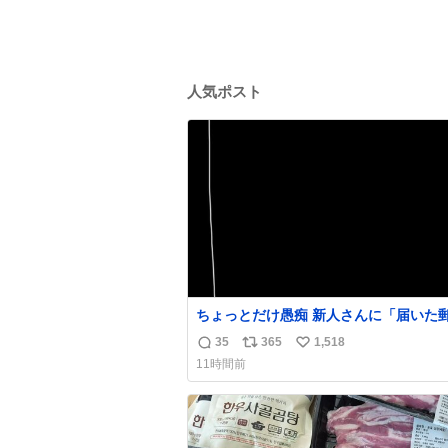
人気ポスト
ちょっとだけ愚痴 新人さんに「届いた郵便物
をカッター（レターオープナー）で開け
35
365
1,518
返
リ
い
って頼んだら、想定してたのは1枚目の
11時間前
分を切って開ける、だったんだけど 2枚
信
ポ
い
封筒の真ん中にカッターで切れ込みを入
数
ス
ね
開ける、だったんよね……
ト
数
数