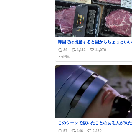
韓国では出産すると国からちょっといい
届きます。産褥期に栄養を取れ！！！と
39
1,112
11,076
返
リ
い
メッセージをビシバシ感じる
5時間前
信
ポ
い
数
ス
ね
ト
数
数
このシーンで抜いたことのある人が果た
世にどれほどいることか このアカウン
57
146
2,369