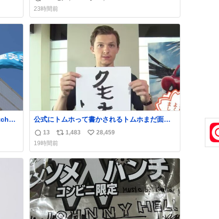
返
リ
い
いてこ
23時間前
信
ポ
い
数
ス
ね
ト
数
数
ch
公式にトムホって書かされるトムホまだ面白
い
13
1,483
28,459
返
リ
い
19時間前
災害救
信
ポ
い
い
数
ス
ね
発表し
ト
数
Con」
数