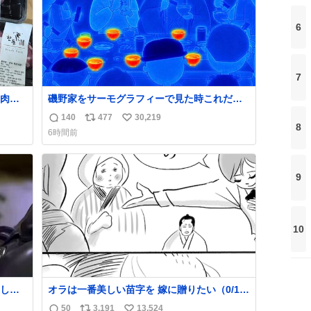
6
7
肉が
磯野家をサーモグラフィーで見た時これだっ
いう
たら怖い
140
477
30,219
返
リ
い
8
6時間前
信
ポ
い
数
ス
ね
ト
数
9
数
10
して
オラは一番美しい苗字を 嫁に贈りたい（0/16)
トに辿
#コルクマンガ専科
50
3,191
13,524