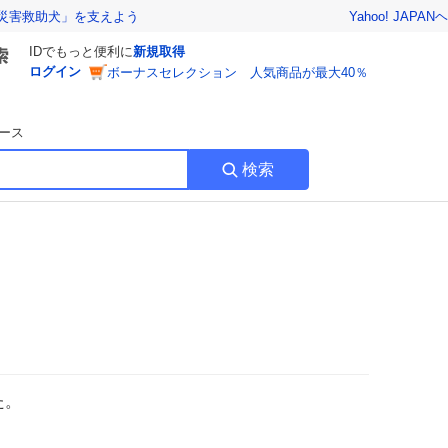
Yahoo! JAPAN
ヘ
災害救助犬」を支えよう
IDでもっと便利に
新規取得
ログイン
ボーナスセレクション 人気商品が最大40％
ース
検索
た。