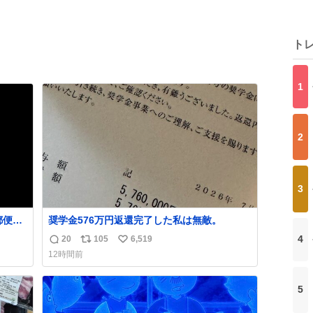
ト
1
2
3
奨学金576万円返還完了した私は無敵。
て」
4
20
105
6,519
返
リ
い
赤い部
12時間前
目の
信
ポ
い
れて
数
ス
ね
5
ト
数
数