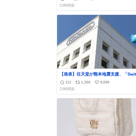
返
リ
い
り着いた皆さんとは、ロボコップ2につ
23時間前
れからもぜひ語り合っていきたい
信
ポ
い
数
ス
ね
ト
数
数
【発表】任天堂が熊本地震支援、「Swit
2」など無償修理へ 保証切れでも対象
112
1,306
9,090
返
リ
い
news.livedoor.com/article/detail… 任天堂が
23時間前
令和8年熊本地震の被災者支援として、
信
ポ
い
助法適用地域からの同社製品の修理につ
数
ス
ね
て、27年2月1日まで無償で対応すると
ト
数
た。「Switch 2」や「Switch」「Joy-
数
などが対象。