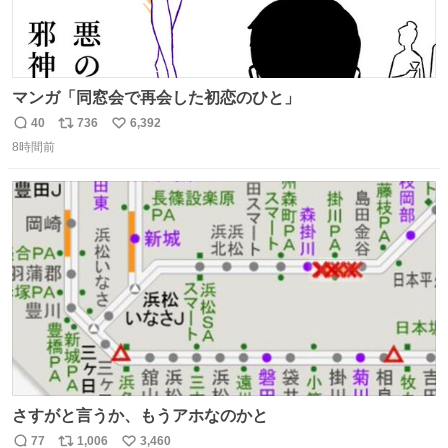
マンガ「同窓会で再会した初恋のひと」
40
736
6,392
返
リ
い
8時間前
信
ポ
い
数
ス
ね
ト
数
数
さすがと言うか、もうアホなのかと
77
1,006
3,460