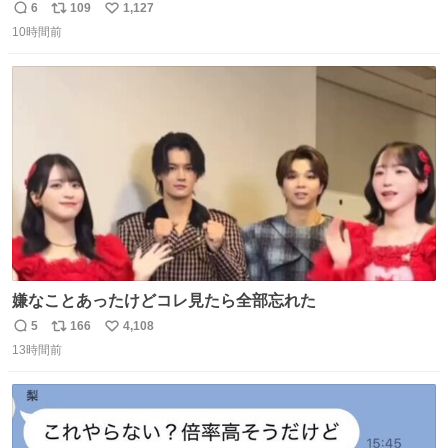
問題はこっちでは？ ・都内の特定企業に入るのを極度に推
6
109
1,127
返
リ
い
奨し，それ以外の地域で堅実に生きるのを周縁化する ・恋
10時間前
信
ポ
い
愛にかまけ，「陽キャラ」として振る舞うのを極端に中心
数
ス
ね
化する ・院生が研究環境を求め他大学に移るのを批判する
ト
数
数
過去例↓
嫌なことあったけどコレ見たら全部忘れた
5
166
4,108
返
リ
い
13時間前
信
ポ
い
数
ス
ね
ト
数
数