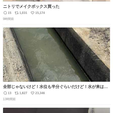
ニトリでメイクボックス買った
15
1,031
15,174
返
リ
い
9時間前
信
ポ
い
数
ス
ね
ト
数
数
全部じゃないけど！水位も半分ぐらいだけど！水が来はじ
めたよ！！！ 作業してくれた方々ありがとーーー
13
1,827
23,346
返
リ
い
ー！！！！！！！！！！！！！！！！！！！！！！！！！
13時間前
信
ポ
い
！
数
ス
ね
ト
数