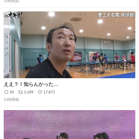
15時間前
信
ポ
い
数
ス
ね
ト
数
数
ええ？！知らんかった…
30
1,189
17,671
返
リ
い
14時間前
信
ポ
い
数
ス
ね
ト
数
数