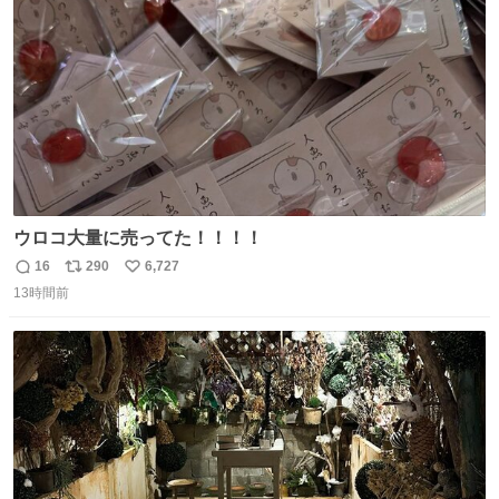
数
ウロコ大量に売ってた！！！！
16
290
6,727
返
リ
い
13時間前
信
ポ
い
数
ス
ね
ト
数
数