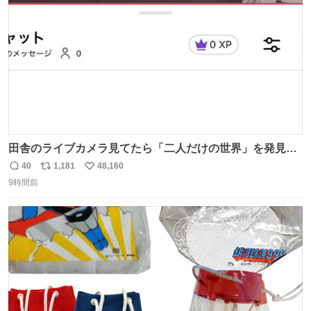
数
田舎のライブカメラ見てたら「二人だけの世界」を発見し
た
40
1,181
48,160
返
リ
い
9時間前
信
ポ
い
数
ス
ね
ト
数
数