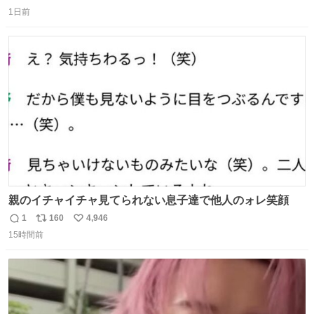
返
リ
い
し、なんなら表に出てこない。 自分に自信がない半端モン
1日前
信
ポ
い
はブランドで自分を飾りキラキラ自慢をする。 #折田楓
数
ス
ね
#merchu
ト
数
数
親のイチャイチャ見てられない息子達で他人のォレ笑顔
1
160
4,946
返
リ
い
15時間前
信
ポ
い
数
ス
ね
ト
数
数