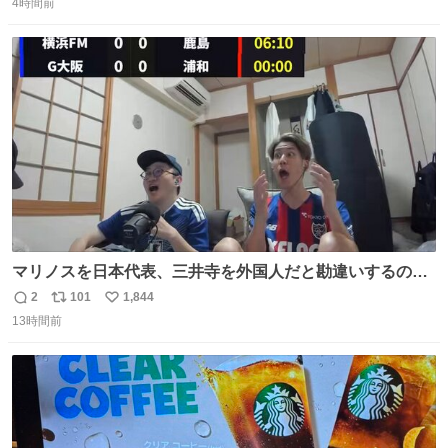
4時間前
信
ポ
い
数
ス
ね
ト
数
数
マリノスを日本代表、三井寺を外国人だと勘違いするのお
もろくて爽
2
101
1,844
返
リ
い
13時間前
信
ポ
い
数
ス
ね
ト
数
数