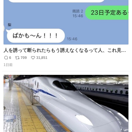
人を誘って断られたらもう誘えなくなるって人、これ見て
元気出してほしい
6
709
31,851
返
リ
い
1日前
信
ポ
い
数
ス
ね
ト
数
数