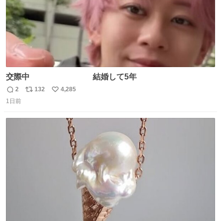
交際中 結婚して5年
2
132
4,285
返
リ
い
1日前
信
ポ
い
数
ス
ね
ト
数
数