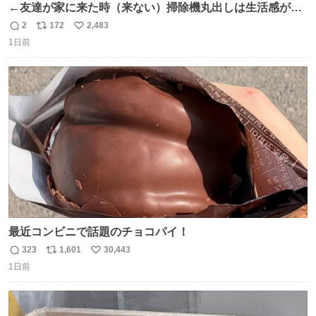
←友達が家に来た時（来ない）掃除機丸出しは生活感が出
てかっこ悪いなぁ →せや
2
172
2,483
返
リ
い
1日前
信
ポ
い
数
ス
ね
ト
数
数
最近コンビニで話題のチョコパイ！
323
1,601
30,443
返
リ
い
1日前
信
ポ
い
数
ス
ね
ト
数
数