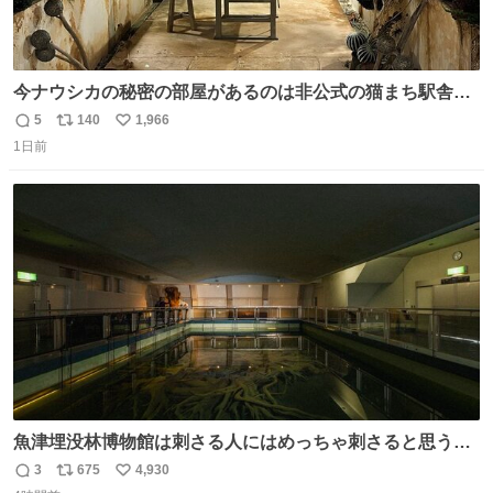
今ナウシカの秘密の部屋があるのは非公式の猫まち駅舎だ
けだもんね。本物が欲しいね
5
140
1,966
返
リ
い
1日前
信
ポ
い
数
ス
ね
ト
数
数
魚津埋没林博物館は刺さる人にはめっちゃ刺さると思う施
設 無人になった時の雰囲気が凄まじかった
3
675
4,930
返
リ
い