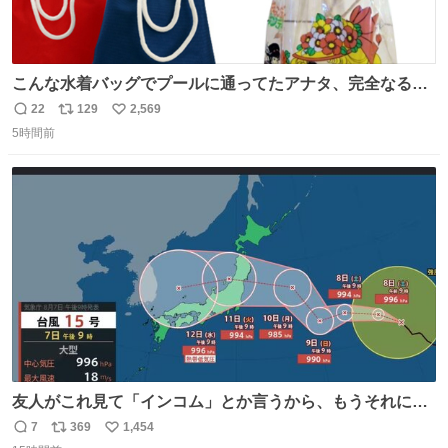
こんな水着バッグでプールに通ってたアナタ、完全なる同
世代（笑） #70年代 #80年代 #昭和レトロ
22
129
2,569
返
リ
い
5時間前
信
ポ
い
数
ス
ね
ト
数
数
友人がこれ見て「インコム」とか言うから、もうそれにし
か見えなくなっちゃった。
7
369
1,454
返
リ
い