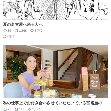
夏の名古屋へ来る人へ
30
1,868
7,749
返
リ
い
10時間前
信
ポ
い
数
ス
ね
ト
数
数
私の仕事上でお付き合いさせていただいている富裕層の社
長さん達は、こんな事しない。 こんな自慢は一切しない
25
198
1,057