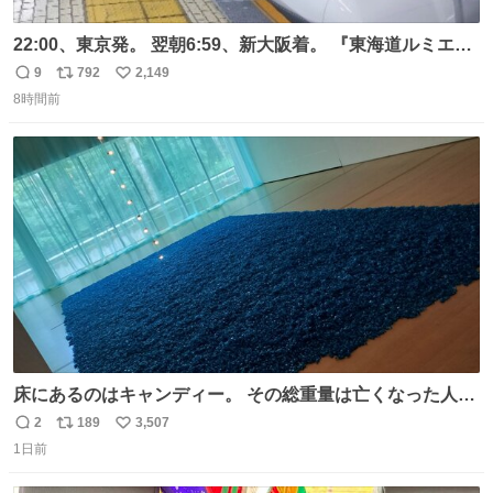
22:00、東京発。 翌朝6:59、新大阪着。 『東海道ルミエー
ルエクスプレス』が今夜、初運行！ 岐阜羽島駅で夜を越す
9
792
2,149
返
リ
い
東海道新幹線。寝台列車じゃないのに、朝まで新幹線とい
8時間前
信
ポ
い
う、なんだか特別体験😉 #TRAINTRIP #東海道ルミエール
数
ス
ね
エクスプレス
ト
数
数
床にあるのはキャンディー。 その総重量は亡くなった人と
同等の重さだそうです。 鑑賞者は一つ持ち帰れますが、亡
2
189
3,507
返
リ
い
くなった人の一部を持ち帰っているような感覚になりまし
1日前
信
ポ
い
た。 勇気を出して口に入れたら、ハッカ味😳✨ #ポーラ美
数
ス
ね