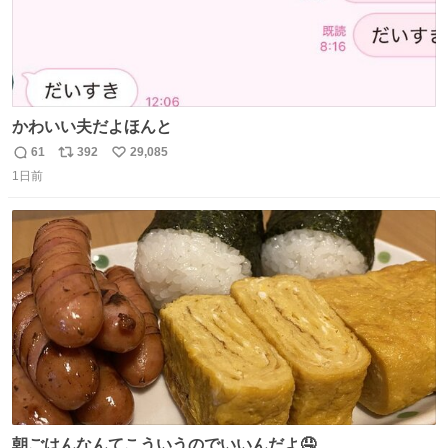
かわいい夫だよほんと
61
392
29,085
返
リ
い
1日前
信
ポ
い
数
ス
ね
ト
数
数
朝ごはんなんてこういうのでいいんだよ🤤