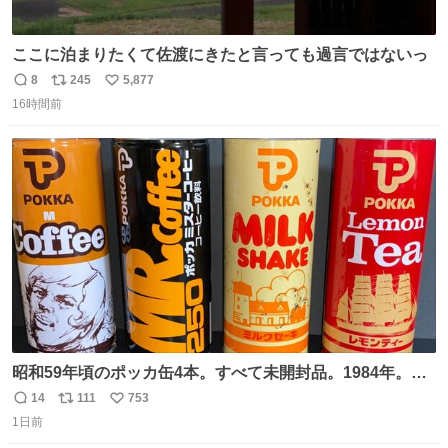
ここに泊まりたくて佐渡にきたと言っても過言ではないっ
8
245
5,877
返
リ
い
16時間前
信
ポ
い
数
ス
ね
ト
数
数
昭和59年頃のポッカ缶4本。すべて未開封品。1984年。P
マーク。昭和レトロ！
14
111
753
返
リ
い
1日前
信
ポ
い