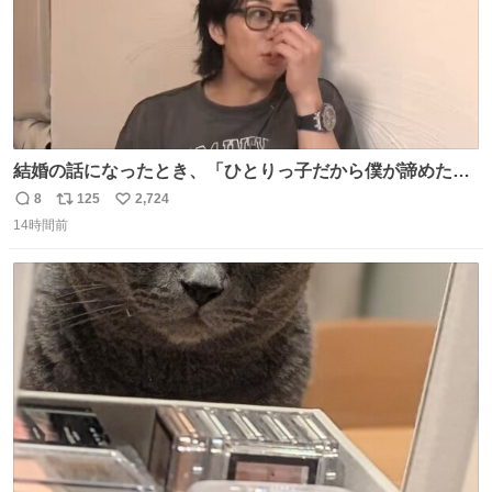
結婚の話になったとき、「ひとりっ子だから僕が諦めた瞬
間に一族が潰える」「死ぬとき1人とか嫌」だから結婚願
8
125
2,724
返
リ
い
望は"ある"って答えたものの、結局「（結婚は）向いてね
14時間前
信
ポ
い
ぇのかもしれない」で締める北山くん、きっといろいろ考
数
ス
ね
えて言葉を選んで、まるく収めてくれたんだなと思った
ト
数
数