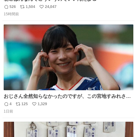
526
1,504
24,047
返
リ
い
15時間前
信
ポ
い
数
ス
ね
ト
数
数
おじさん全然知らなかったのですが、この宮地すみれさん
（日向坂46）はマリサポだったのですね。 カメラ目線でに
4
125
1,329
返
リ
い
っこりしていただいたので撮影したものの、全然誰だか知
1日前
信
ポ
い
りませんでした。 マリサポらしいのでこれからは名前覚え
数
ス
ね
ます！！
ト
数
数