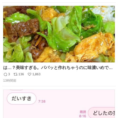
数
ス
ね
ト
数
数
は…？美味すぎる。パパッと作れちゃうのに味濃いめで満
足感エグいの天才だろ🥹
3
136
1,863
返
リ
い
13時間前
信
ポ
い
数
ス
ね
ト
数
数