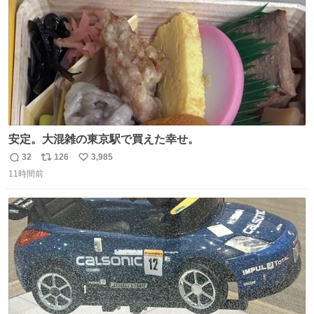
安定。大混雑の東京駅で買えた幸せ。
32
126
3,985
返
リ
い
11時間前
信
ポ
い
数
ス
ね
ト
数
数