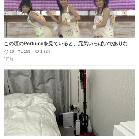
この頃のPerfumeを見ていると、元気いっぱいでありなが
ら決して感情に任せすぎることなく、しっかりと制御され
10
159
1,724
返
リ
い
たダンスであることに新鮮に驚く。3人のあげた足の向き
1日前
信
ポ
い
や角度とか本当に細かな部分まできっちりと揃っていてそ
数
ス
ね
こから積み重ねてきた努力や練習量が見て取れる…
ト
数
数