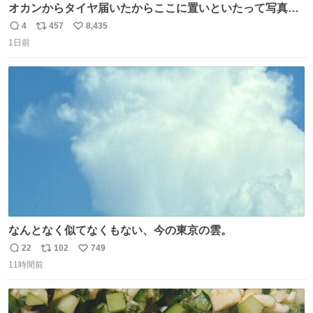
オカンからタイヤ届いたからここに置いといたって写真送
られてきたけど明らかに猫が邪魔くさそうな顔してて草
4
457
8,435
返
リ
い
1日前
信
ポ
い
数
ス
ね
ト
数
数
なんとなく似てなくもない、今の東京の雲。
22
102
749
返
リ
い
11時間前
信
ポ
い
数
ス
ね
ト
数