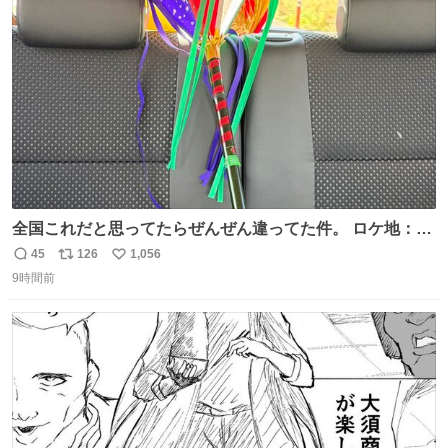
術館
ト
数
数
全国これだと思ってたらぜんぜん違ってた件。 ロケ地：広
島
45
126
1,056
返
リ
い
9時間前
信
ポ
い
数
ス
ね
ト
数
数