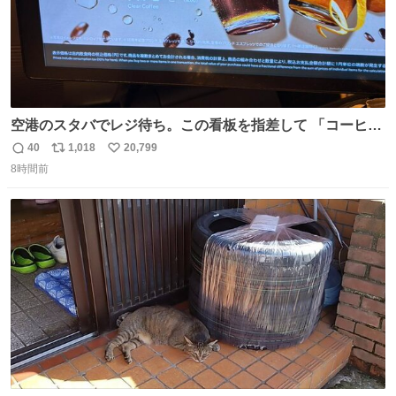
空港のスタバでレジ待ち。この看板を指差して 「コーヒー
苦手な人コーヒー飲まないよ！」て叫び続けてる子供いて
40
1,018
20,799
返
リ
い
吹き出しそうwお母さんお疲れ様です。
8時間前
信
ポ
い
数
ス
ね
ト
数
数