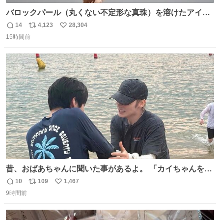
バロックパール（丸くない不定形な真珠）を溶けたアイス
や飴玉、雲、アヒルに見立ててジュエリーデザイナー、
14
4,123
28,304
返
リ
い
Ben Choi 蔡俊文さんの作品。
15時間前
信
ポ
い
instagram.com/bcjoaillerie/
数
ス
ね
ト
数
数
昔、おばあちゃんに聞いた事があるよ。 「カイちゃんをい
じめると、アイツが海から上がって来るぞ。」って。
10
109
1,467
返
リ
い
9時間前
信
ポ
い
数
ス
ね
ト
数