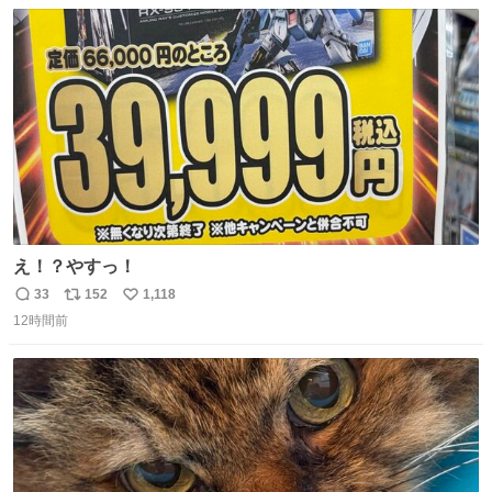
数
ス
ね
ト
数
数
え！？やすっ！
33
152
1,118
返
リ
い
12時間前
信
ポ
い
数
ス
ね
ト
数
数