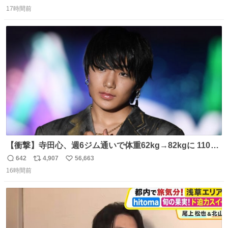
返
リ
い
17時間前
信
ポ
い
数
ス
ね
ト
数
数
【衝撃】寺田心、週6ジム通いで体重62kg→82kgに 110kg
のベンチプレス持ち上げる姿披露
642
4,907
56,663
返
リ
い
news.livedoor.com/article/detail… 元々自重のみだった
16時間前
信
ポ
い
が、更に筋肉を大きくするためジム通いを開始。筋肉増量
数
ス
ね
のためおにぎり10個、ゼリー飲料3～4本、パスタと毎日4
ト
数
数
千kcalオーバーの食事を摂取し、増量したという。