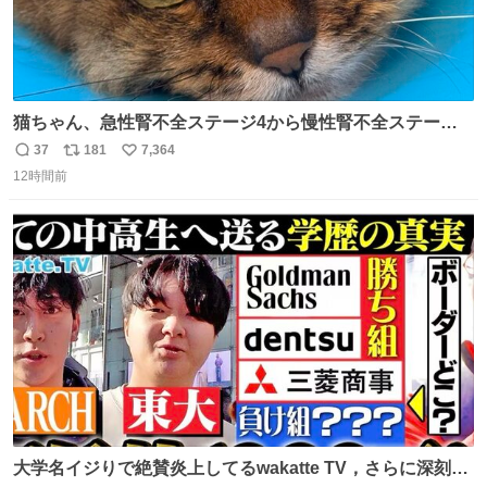
猫ちゃん、急性腎不全ステージ4から慢性腎不全ステージ2
になりました😭点滴も週一で大丈夫になった… このままだ
37
181
7,364
返
リ
い
と2、3日持たないって言われたのが嘘みたい…本当に嬉し
12時間前
信
ポ
い
い😭😭😭頑張ってくれてありがとう😭😭😭 嬉しくて帰り
数
ス
ね
道泣きながら歩いてたら向こうから来た人にすごい顔され
ト
数
数
た🫠
大学名イジりで絶賛炎上してるwakatte TV，さらに深刻な