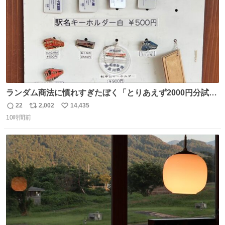
ランダム商法に慣れすぎたぼく「とりあえず2000円分試し
てみるか…」 駅員さん「どれが欲しいの？」 ぼく「えっ
22
2,002
14,435
返
リ
い
良いんですか？」 駅員さん「何が…？？」 やっぱランダム
10時間前
信
ポ
い
って悪い文化だ
数
ス
ね
わ！！！！！！！！！！！！！！！！！！！！
ト
数
数