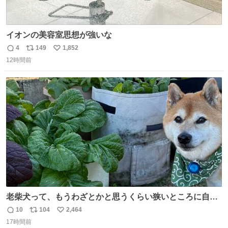
イオンの美容室思想が強いな
4
149
1,852
返
リ
い
12時間前
信
ポ
い
数
ス
ね
ト
数
数
老柴犬って、もうわざとかと思うくらい狭いところに自ら
はまりにいくじゃないですか？ 今朝ガーデニングしてる飼
10
104
2,464
返
リ
い
い主の間にはまってきて、最高に可愛かった♥️
17時間前
信
ポ
い