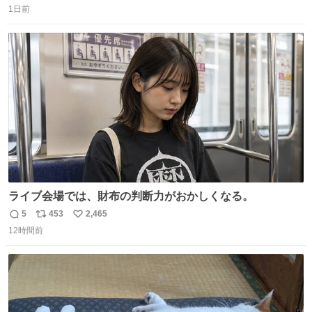
1日前
信
ポ
い
数
ス
ね
ト
数
数
ライブ会場では、財布の判断力がおかしくなる。
5
453
2,465
返
リ
い
12時間前
信
ポ
い
数
ス
ね
ト
数
数