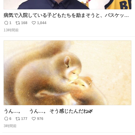
病気で入院している子どもたちを励まそうと、バスケット
ボール・宇都宮ブレックスに所属する比江島慎選手が下野
1
168
1,044
返
リ
い
市の病院を訪問して交流しました。
13時間前
信
ポ
い
news.web.nhk/newsweb/na/nb-…
数
ス
ね
ト
数
数
うん…。 うん…。 そう感じたんだね🌿
6
177
976
返
リ
い
3時間前
信
ポ
い
数
ス
ね