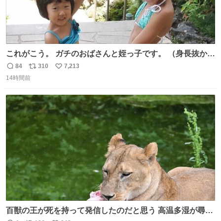
これがこう。 ガチのおばさんと姪っ子です。 （身長抜かさ
れててしぬ笑） #ヤツルギ12 #家族でヒロイン
84
310
7,213
返
リ
い
14時間前
信
ポ
い
数
ス
ね
ト
数
数
百獣の王が死を持って発信したのだと思う 高温多湿が尋常