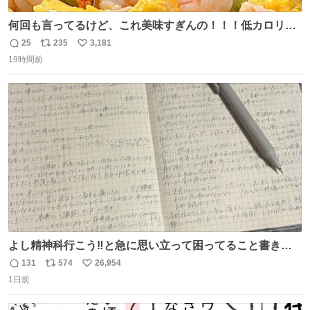
何回も言ってるけど、これ美味すぎんの！！！低カロリー
で満足感エグいから一生食べてる😭
25
235
3,181
返
リ
い
19時間前
信
ポ
い
数
ス
ね
ト
数
数
よし精神科行こう‼️と急に思い立って困ってること書き出
してたらペン止まらなくなってすごい勢いで埋まってワロ
131
574
26,954
返
リ
い
タ
1日前
信
ポ
い
数
ス
ね