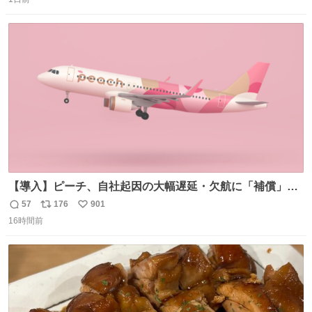
信
ポ
い
数
ス
ね
ト
数
数
【導入】ピーチ、自社起因の大幅遅延・欠航に「補償」開
始へ news.livedoor.com/article/detail… 同社に起因する理
57
176
901
返
リ
い
由によって大幅遅延や欠航が発生した場合、乗客が負担し
16時間前
信
ポ
い
た宿泊費や交通費を、領収書の事後申請に基づき、国内線
数
ス
ね
は1人あたり上限1万円、国際線は上限2万円まで支払う。
ト
数
数