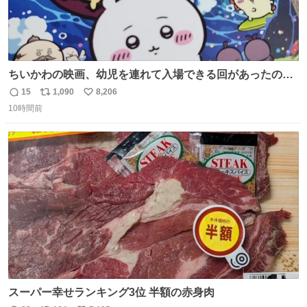
ちいかわの映画、幼児を連れて入場できる回があったので
子どもを連れて観てきたんですけど、セイレーンの登場シ
15
1,090
8,206
返
リ
い
ーンで場内のベビーが一斉に泣き出してたのがとてもよい
10時間前
信
ポ
い
映画体験でした。
数
ス
ね
ト
数
数
スーパー幸せランキング3位 半額の赤身肉