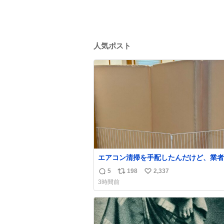
人気ポスト
エアコン清掃を手配したんだけど、業者
にめっちゃ吠えるから隔離した。これで
5
198
2,337
返
リ
い
安心だ。
3時間前
信
ポ
い
数
ス
ね
ト
数
数