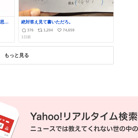
思っ
絶対答え見て書いただろ。
376
1,204
74,659
返
リ
い
1日前
信
ポ
い
数
ス
ね
ト
数
もっと見る
数