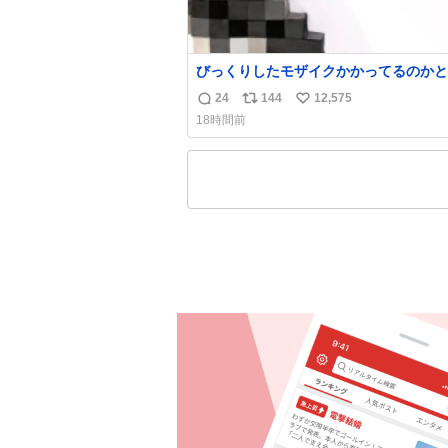
びっくりしたモザイクかかってるのかと
た
24
144
12,575
返
リ
い
18時間前
信
ポ
い
数
ス
ね
ト
数
数