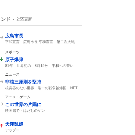
レンド
2:55
更新
広島市長
平和宣言
広島市長 平和宣言
第二次大戦
広島の原爆
口を揃えて
日本国憲法
2000年
NHK
スポーツ
原子爆弾
81年
世界初の
8時15分
平和への誓い
午前8時15分
8月6日 広島
ニュース
非核三原則を堅持
核兵器のない世界
唯一の戦争被爆国
NPT
堅持しており
非核三原則
アニメ・ゲーム
この世界の片隅に
映画館で
はだしのゲン
天翔乱姫
デップー