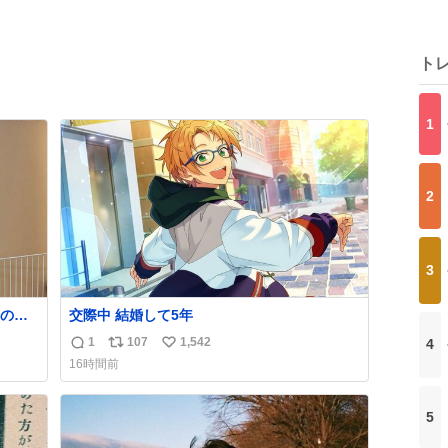
ト
1
2
3
の方
交際中 結婚して5年
もう
1
107
1,542
4
返
リ
い
16時間前
信
ポ
い
数
ス
ね
ト
数
5
数