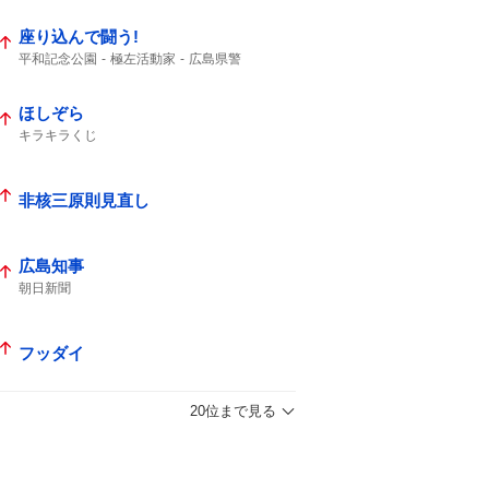
座り込んで闘う!
平和記念公園
極左活動家
広島県警
座り込んで
広島市中区
入場規制
ほしぞら
キラキラくじ
非核三原則見直し
広島知事
朝日新聞
フッダイ
20位まで見る