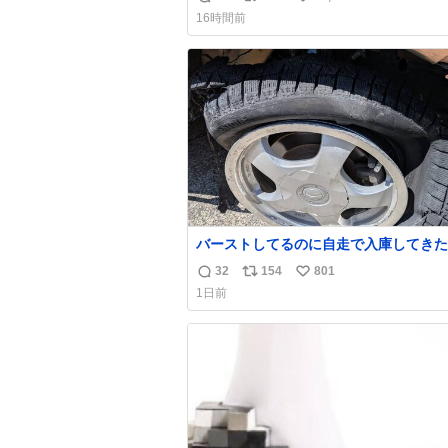
返
リ
い
16時間前
信
ポ
い
数
ス
ね
ト
数
数
バーストしてるのに自走で入庫してきた
さん バーストしたならその場で動かな
32
154
801
返
リ
い
け呼んで下さい😰 保険にロードサービ
1日前
てて金銭負担も無いんですから これで走る
信
ポ
い
と、壊さなくていい所まで壊しちゃいま
数
ス
ね
ら 実際、外装ダメージ、ABSセンサ断
ト
数
レーキホースも傷入っちゃってます…
数