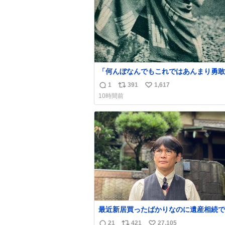
「何んぼなんでもこれではあんまり勇敢
ます。」 女性の立ち振る舞い指南コーナー
1
391
1,617
返
リ
い
で、大股を「下品」や「はしたない」と
10時間前
言葉を使わず「勇敢すぎます」と洒落っ
信
ポ
い
っぷりにたしなめる当時の言葉選びよ 
数
ス
ね
ぎます、使っていきたい… （昭和4年婦
ト
数
楽部新年号より）
数
最近新居買ったばかりなのに遺産相続で
らっちゃった長男
21
421
27,105