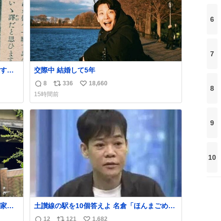
6
7
すぎ
交際中 結婚して5年
8
336
18,660
返
リ
い
8
いう
15時間前
気た
信
ポ
い
勇敢す
数
ス
ね
人倶
ト
数
9
数
10
家も
土讃線の駅を10個答えよ 名倉「ほんまごめ
ん、」 ↑正解（御免駅）
12
121
1,682