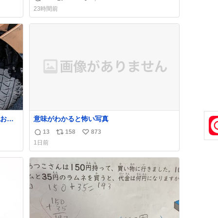
返
リ
い
23時間前
信
ポ
い
数
ス
ね
ト
数
数
お客
意味がわかると怖い写真
いで助
13
158
873
返
リ
い
ス付い
1日前
信
ポ
い
すか
数
ス
ね
線、ブ
ト
数
数