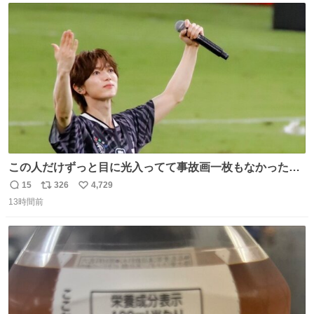
ト
数
数
この人だけずっと目に光入ってて事故画一枚もなかったす
ごい #TravisJapan #Jリーグ
15
326
4,729
返
リ
い
13時間前
信
ポ
い
数
ス
ね
ト
数
数