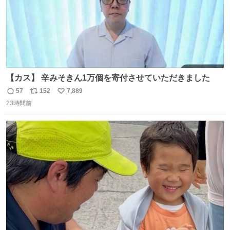
【カス】 辛みそきん1万個を寄付させていただきました
57
152
7,889
返
リ
い
23時間前
信
ポ
い
数
ス
ね
ト
数
数