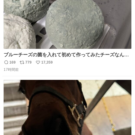
ブルーチーズの菌を入れて初めて作ってみたチーズなんだ
けど 本能でちょっとヤバいと思っちゃう見た目だな
169
779
17,359
返
リ
い
17時間前
信
ポ
い
数
ス
ね
ト
数
数