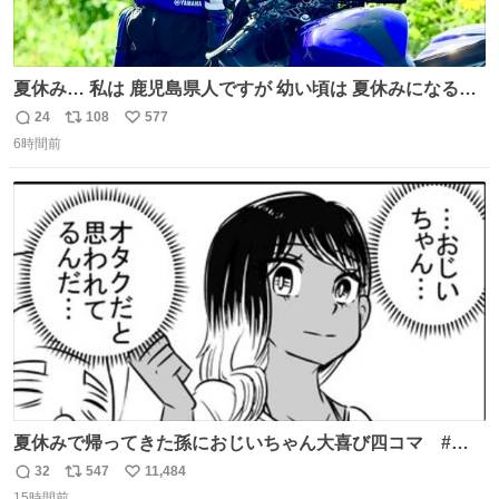
夏休み… 私は 鹿児島県人ですが 幼い頃は 夏休みになると
母の郷… 山梨へ遊びに行くのが楽しみでした 母の実家へ 1
24
108
577
返
リ
い
ヶ月近く泊まって … … 今の私は 医療従事者 お盆休み？ﾅﾆ
6時間前
信
ポ
い
ｿﾚｵｲｼｲﾉ?(笑 … … 子どもの頃 山梨で見た ひまわり畑の風
数
ス
ね
景 淡い記憶 そんな思い出の風景… ありますか？
ト
数
数
夏休みで帰ってきた孫におじいちゃん大喜び四コマ #四
コマ漫画 #Web漫画 #漫画が読めるハッシュタグ
32
547
11,484
返
リ
い
15時間前