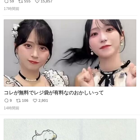
マごめん、日本」
59
555
15,857
返
リ
い
17時間前
信
ポ
い
数
ス
ね
ト
数
数
コレが無料でレジ袋が有料なのおかしいって
9
106
2,901
返
リ
い
14時間前
信
ポ
い
数
ス
ね
ト
数
数