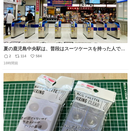
夏の鹿児島中央駅は、普段はスーツケースを持った人で溢
れています。 しかし、今日の夕方では、1〜2人しか見ませ
2
114
584
返
リ
い
んでした。 近くの『みやげ横丁』も、お客さんが少なかっ
18時間前
信
ポ
い
たです。 九州新幹線は新水俣駅駅まで復旧しましたが、や
数
ス
ね
はり全線が通れないとキツイですね。 こういう時は、地元
ト
数
数
民が支えましょ。