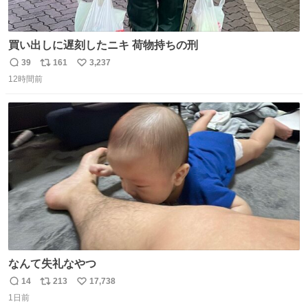
買い出しに遅刻したニキ 荷物持ちの刑
39
161
3,237
返
リ
い
12時間前
信
ポ
い
数
ス
ね
ト
数
数
なんて失礼なやつ
14
213
17,738
返
リ
い
1日前
信
ポ
い