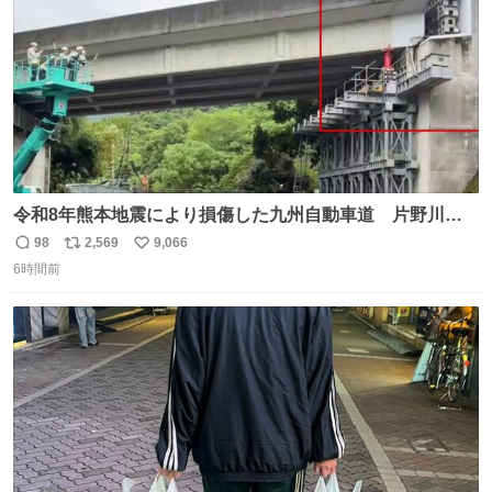
令和8年熊本地震により損傷した九州自動車道 片野川橋
（下り線）の復旧作業を行っています。 タイムラプス動画
98
2,569
9,066
返
リ
い
で、段差が生じた橋桁をジャッキアップしている様子をご
6時間前
信
ポ
い
紹介します。 引き続き、早期復旧に向けて着実に工事を進
数
ス
ね
めてまいります。 #NEXCO西日本 #熊本地震
ト
数
数