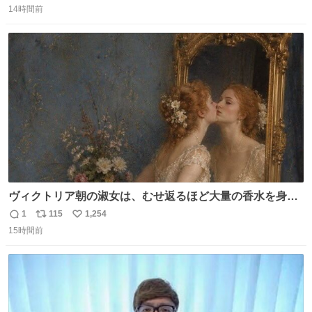
「助けて」という声。祖母を背負い、助け出した孫が「命
14時間前
信
ポ
い
があったのは奇跡」と当時の状況を語った。
数
ス
ね
ト
数
数
ヴィクトリア朝の淑女は、むせ返るほど大量の香水を身に
つけるものではないとされていた。それでも香水は、髪や
1
115
1,254
返
リ
い
肌の手入れと同じくらい、ヴィクトリア朝の女性達の美容
15時間前
信
ポ
い
習慣に欠かせないものだった。 当時の香水は、現在私たち
数
ス
ね
が知る香水よりも単純な組成で、その大部分は薔薇、菫、
ト
数
数
ベルガモット、