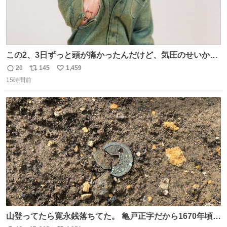
この2、3日ずっと頭が痛かったんだけど、気圧のせいかし
ら…
20
145
1,459
返
リ
い
15時間前
信
ポ
い
数
ス
ね
ト
数
数
山登ってたら寛永銭落ちてた。 亀戸正字だから1670年頃に