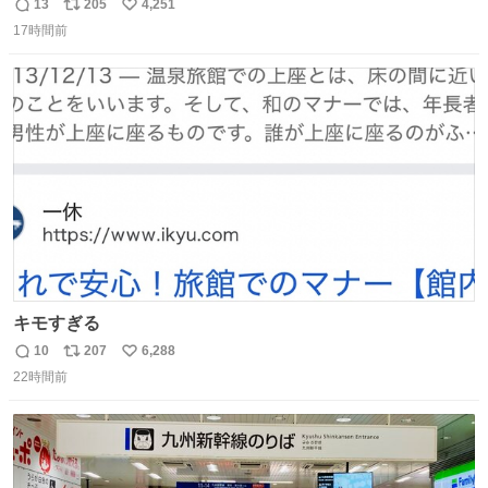
鋳造されたもの。
13
205
4,251
返
リ
い
17時間前
信
ポ
い
数
ス
ね
ト
数
数
キモすぎる
10
207
6,288
返
リ
い
22時間前
信
ポ
い
数
ス
ね
ト
数
数