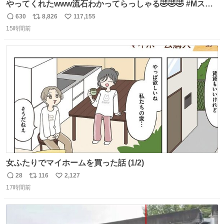
やってくれたwww流石わかってらっしゃる🤣🤣🤣 #Mステ
#西川貴教
630
8,826
117,155
返
リ
い
15時間前
信
ポ
い
数
ス
ね
ト
数
数
女ふたりでマイホームを買った話 (1/2)
28
116
2,127
返
リ
い
17時間前
信
ポ
い
数
ス
ね
ト
数
数