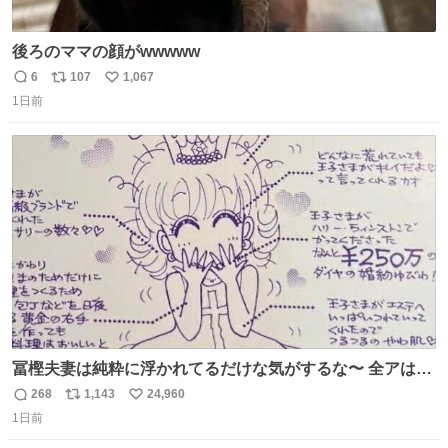
後ろのママの顔がwwwww
6
107
1,067
返
リ
い
1日前
信
ポ
い
数
ス
ね
ト
数
数
冨樫夫妻は純粋に浮かれてるだけな気がするな〜 全アはこ
こに自分の市場価値的なものを上乗せするので、 すっぴん
268
1,143
24,960
返
リ
い
＆寝起きのボサボサ頭でも「今日も可愛いね」が止まらな
1日前
信
ポ
い
い。放っておくと永遠に髪撫でてきて作業進まない()
数
ス
ね