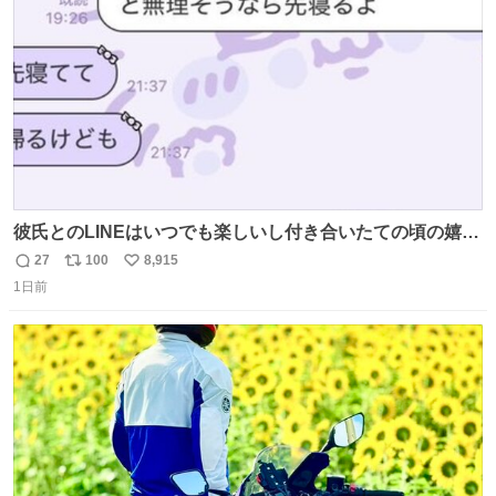
数
彼氏とのLINEはいつでも楽しいし付き合いたての頃の嬉し
かったLINEは無限にあるけど(同棲前は1日で各50通くらい
27
100
8,915
返
リ
い
送りあってたし)最近嬉しかったのはこれ
1日前
信
ポ
い
数
ス
ね
ト
数
数