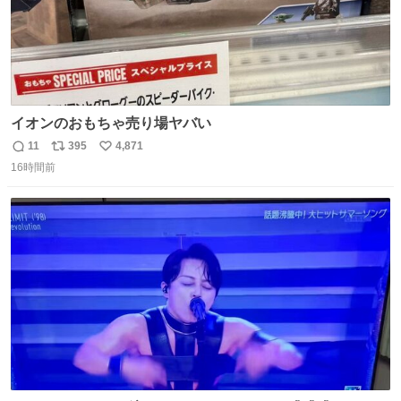
イオンのおもちゃ売り場ヤバい
11
395
4,871
返
リ
い
16時間前
信
ポ
い
数
ス
ね
ト
数
数