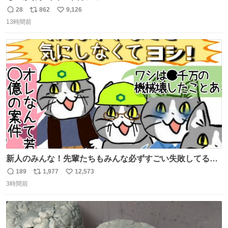
28
862
9,126
返
リ
い
13時間前
信
ポ
い
数
ス
ね
ト
数
数
新人のみんな！先輩たちもみんな必ずすごい失敗してるか
ら、ちいさいことは気にしなくてヨシ！ #現場猫
189
1,977
12,573
返
リ
い
3時間前
信
ポ
い
数
ス
ね
ト
数
数