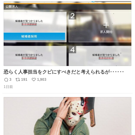
156cm40kg、年中日焼け止めとお友達の私より綺麗な手や
ト
数
数
めてもろて とか言う
恐らく人事担当をクビにすべきだと考えられるが‥‥‥
3
191
1,903
返
リ
い
1日前
信
ポ
い
数
ス
ね
ト
数
数