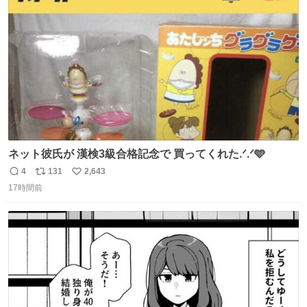
ト
数
数
ネット彼氏が 漢検3級合格記念で 買ってくれた.ᐟ.ᐟ🩵
4
131
2,643
返
リ
い
17時間前
信
ポ
い
数
ス
ね
ト
数
数