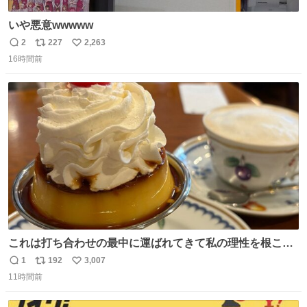
いや悪意wwwww
2
227
2,263
返
リ
い
16時間前
信
ポ
い
数
ス
ね
ト
数
数
これは打ち合わせの最中に運ばれてきて私の理性を根こそ
ぎ奪い去ったプリンの写真です。
1
192
3,007
返
リ
い
11時間前
信
ポ
い
数
ス
ね