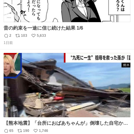
昔の約束を一途に信じ続けた結果 1/6
2
103
5,633
返
リ
い
1日前
信
ポ
い
数
ス
ね
ト
数
数
【熊本地震】「台所におばあちゃんが」倒壊した自宅から
孫が救出 地震発生時、台所で夕食の準備をしていた祖母の
65
190
1,746
返
リ
い