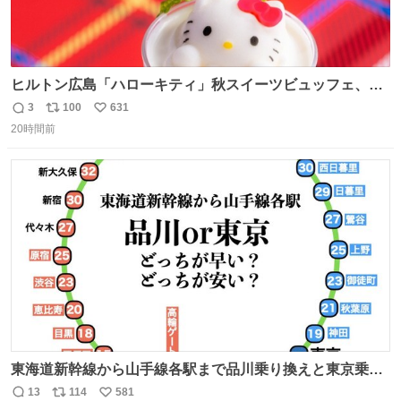
ヒルトン広島「ハローキティ」秋スイーツビュッフェ、栗
ケーキやりんご型シューなど秋の味覚スイーツ - fashion-
3
100
631
返
リ
い
press.net/news/149614
20時間前
信
ポ
い
数
ス
ね
ト
数
数
東海道新幹線から山手線各駅まで品川乗り換えと東京乗り
換え。どっちが早いか？どっちが安いか？を調べてみた。
13
114
581
返
リ
い