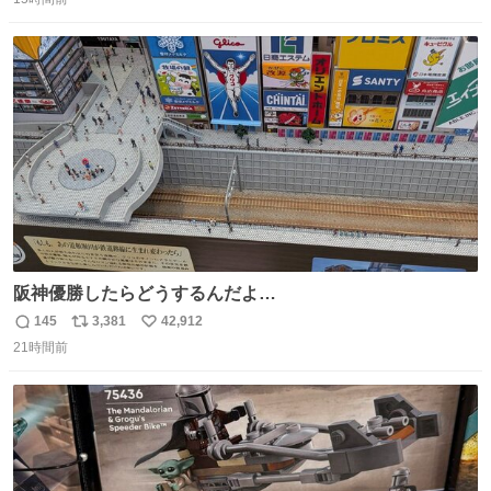
信
ポ
い
数
ス
ね
ト
数
数
阪神優勝したらどうするんだよ…
145
3,381
42,912
返
リ
い
21時間前
信
ポ
い
数
ス
ね
ト
数
数