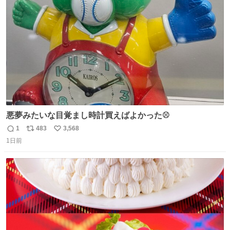
ジまで頑張ってきたその身体も風花の意思も大切にしてい
ト
数
数
くよ #徳山動物園
悪夢みたいな目覚まし時計買えばよかった⚾
1
483
3,568
返
リ
い
1日前
信
ポ
い
数
ス
ね
ト
数
数