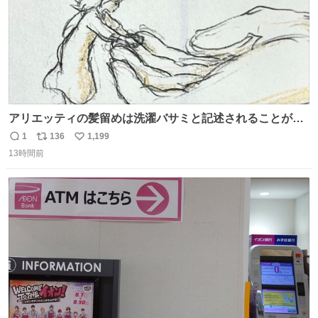
アリエッティの髪留めは洗濯バサミと記述されることが多
いですが、もっと小さいプラスチックのクリップです。 バ
1
136
1,199
返
リ
い
ネは使いやすいように強度を調整してあるはず。
13時間前
信
ポ
い
数
ス
ね
ト
数
数