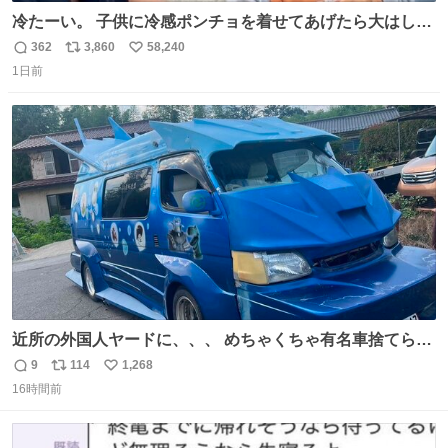
冷たーい。 子供に冷感ポンチョを着せてあげたら大はしゃ
ぎで喜んでくれました。 こんな素敵な代物を提供してくれ
362
3,860
58,240
返
リ
い
た山口県の恩師に感謝。
1日前
信
ポ
い
数
ス
ね
ト
数
数
近所の外国人ヤードに、、、 めちゃくちゃ有名車捨てられ
てました😭 外装ぼろぼろだし、、 中も何にも残ってない
9
114
1,268
返
リ
い
し、、 可哀想に😢😢 今まで数十年お疲れ様でした、、 #バ
16時間前
信
ポ
い
ニング #当時 #廃車 #勿体無い
数
ス
ね
ト
数