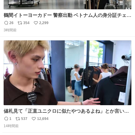
鶴間イトーヨーカドー 警察出動 ベトナム人の身分証チェッ
クを開店前に実施、店内まで見張りにきてます。不法滞在
26
354
2,299
返
リ
い
者は覚悟してお越しください。
3時間前
信
ポ
い
数
ス
ね
ト
数
数
値札見て「正直ユニクロに似たやつあるよね」とか言い出
すの好きすぎるWWWWWWWWWWWWW こちら側と同じ
1
537
12,694
返
リ
い
感覚助かる🙂‍↕️🙂‍↕️🙂‍↕️
14時間前
信
ポ
い
数
ス
ね