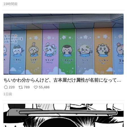
数字は早い方の駅からの所要時間。駅名色分けは運賃が安
19時間前
信
ポ
い
い方で色分け。赤白抜き＝品川 青白抜き＝東京。黒字は
数
ス
ね
運賃が同じ。→
ト
数
数
ちいかわ分からんけど、古本屋だけ属性が名前になってる
のはどういうこと？
220
789
55,486
返
リ
い
1日前
信
ポ
い
数
ス
ね
ト
数
数