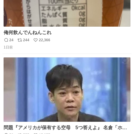
俺何飲んでんねんこれ
24
244
22,366
返
リ
い
1日前
信
ポ
い
数
ス
ね
ト
数
数
問題『アメリカが保有する空母 5つ答えよ』 名倉「ホン