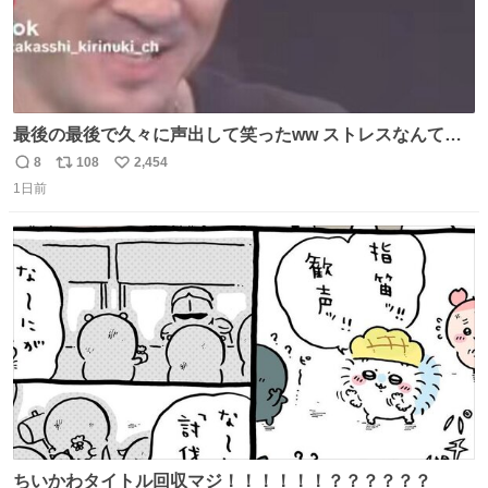
最後の最後で久々に声出して笑ったww ストレスなんて笑
って吹き飛ばせ！！ #水曜日のダウンタウン #大友康平
8
108
2,454
返
リ
い
1日前
信
ポ
い
数
ス
ね
ト
数
数
ちいかわタイトル回収マジ！！！！！！？？？？？？