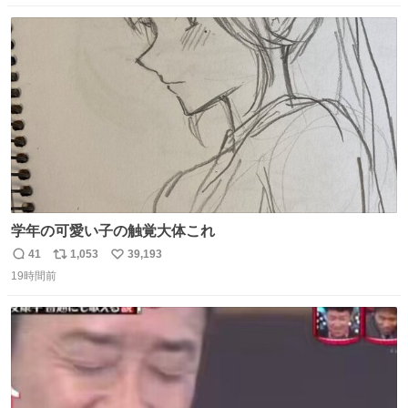
数
ス
ね
ト
数
数
学年の可愛い子の触覚大体これ
41
1,053
39,193
返
リ
い
19時間前
信
ポ
い
数
ス
ね
ト
数
数