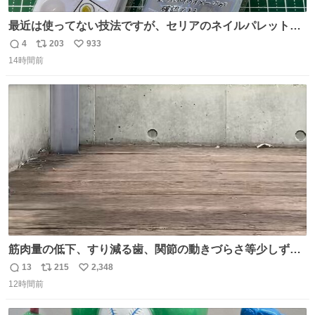
最近は使ってない技法ですが、セリアのネイルパレットの
四隅をハサミで切り落とし、やすりがけすればミニチュア
4
203
933
返
リ
い
食器ができます。 底にストローをカットしたものを接着し
14時間前
信
ポ
い
塗装すれば茶碗になります。素材が塩化ビニルなので接着
数
ス
ね
剤や塗料は対応したものを使うと良いです。 透明はそのま
ト
数
数
までも使えます。
筋肉量の低下、すり減る歯、関節の動きづらさ等少しずつ
現れる変化。 ごはんを細かくすることで #風花 の歯に代わ
13
215
2,348
返
リ
い
るよ。サプリを食べてもらうことで筋肉や関節をサポート
12時間前
信
ポ
い
しようね 風花が無理なく続けられる範囲で、高齢のステー
数
ス
ね