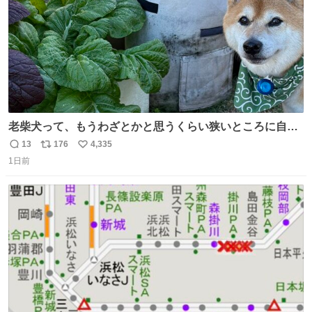
老柴犬って、もうわざとかと思うくらい狭いところに自ら
はまりにいくじゃないですか？ 今朝ガーデニングしてる飼
13
176
4,335
返
リ
い
い主の間にはまってきて、最高に可愛かった♥️
1日前
信
ポ
い
数
ス
ね
ト
数
数