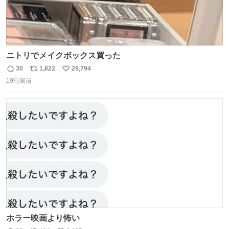
ニトリでメイクボックス買った
30
1,822
29,794
返
リ
い
19時間前
信
ポ
い
数
ス
ね
ト
数
数
ホラー映画より怖い