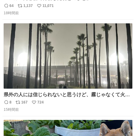
64
1,137
11,071
返
リ
い
18時間前
信
ポ
い
数
ス
ね
ト
数
数
県外の人には信じられないと思うけど、霧じゃなくて火山
灰です🌋 #桜島
8
167
724
返
リ
い
15時間前
信
ポ
い
数
ス
ね
ト
数
数