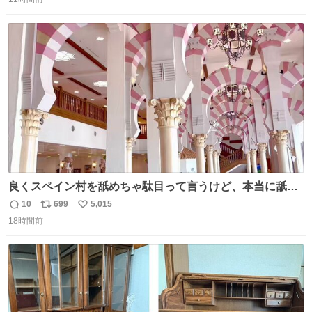
信
ポ
い
数
ス
ね
ト
数
数
良くスペイン村を舐めちゃ駄目って言うけど、本当に舐め
ちゃ行けないのはスペィン村ホテル🏛🏨 だってロビーから
10
699
5,015
返
リ
い
中庭抜けるだけでこの有様🤩 ディズニーホテル泊まってる
18時間前
信
ポ
い
場所じゃない。 5年振りの志摩スペイン村パルケエスパー
数
ス
ね
ニャは益々素晴らしい場所になってる
ト
数
数