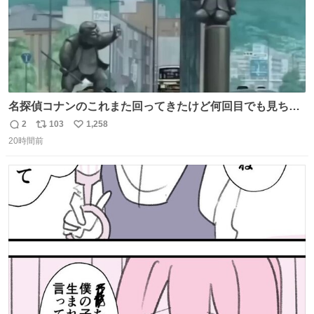
名探偵コナンのこれまた回ってきたけど何回目でも見ちゃ
う魔力あるのよな
2
103
1,258
返
リ
い
20時間前
信
ポ
い
数
ス
ね
ト
数
数