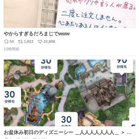
やからすぎるだろまじでwww
54
1,922
22,806
返
リ
い
15時間前
信
ポ
い
数
ス
ね
ト
数
数
お盆休み初日のディズニーシー ＿人人人人人人人＿ ＞ 空