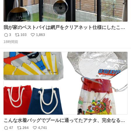
我が家のベストバイは網戸をクリアネット仕様にしたこ
と。網目が細かいから虫の侵入は一切許さないし、見た目
3
103
1,863
返
リ
い
もクリアで網戸の存在を感じない。特筆すべきはその値
18時間前
信
ポ
い
段。家全体(9箇所)でも3万円でお釣りが来るという超最強
数
ス
ね
コスパ。これから家を建てる方は迷わず採用してほしい。
ト
数
数
こんな水着バッグでプールに通ってたアナタ、完全なる同
世代（笑） #70年代 #80年代 #昭和レトロ
47
264
4,741
返
リ
い