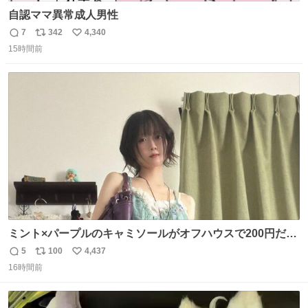
自認ママ異常成人男性
7
342
4,340
返
リ
い
15時間前
信
ポ
い
数
ス
ね
ト
数
数
ミント×パープルのキャミソールがオフハウスで200円だっ
た♩
5
100
4,437
返
リ
い
16時間前
信
ポ
い
数
ス
ね
ト
数