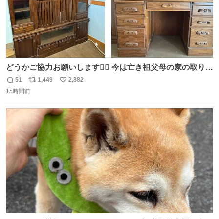
どうかご協力お願いします🙇‍♂️ 今は亡き祖父母の家の取り壊
しが決まり、どうしても処分して欲しくない食器棚と机の
51
1,449
2,882
返
リ
い
引き取り手を探しております この2つは私の祖母が当初一
15時間前
信
ポ
い
目惚れで購入したもので、祖母はc型肝炎で58歳という若
数
ス
ね
さで亡くなりましたが、この家具達をとても大切にしてお
ト
数
数
りました 続く↓