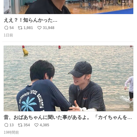
ええ？！知らんかった…
54
1,981
31,948
返
リ
い
1日前
信
ポ
い
数
ス
ね
ト
数
数
昔、おばあちゃんに聞いた事があるよ。 「カイちゃんをい
じめると、アイツが海から上がって来るぞ。」って。
13
354
4,385
返
リ
い
19時間前
信
ポ
い