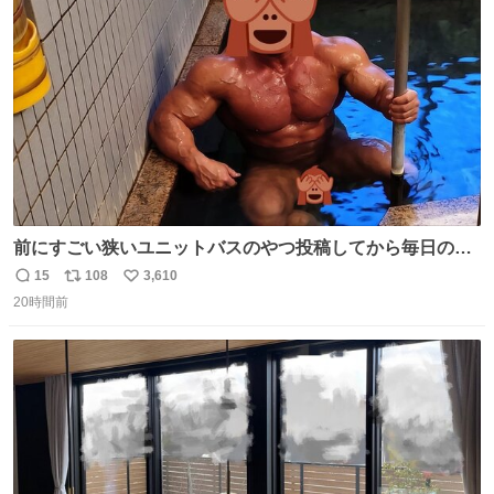
ト
数
数
前にすごい狭いユニットバスのやつ投稿してから毎日のよ
うに温泉とかに連れてってもらってる。SNS効果凄い。俺
15
108
3,610
返
リ
い
は幸せもんです・・・いつもありがとうございます🫡
20時間前
信
ポ
い
数
ス
ね
ト
数
数