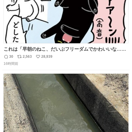
これは「早朝のねこ、だいぶフリーダムでかわいいな…」
の絵日記です🎐
30
2,563
28,939
返
リ
い
16時間前
信
ポ
い
数
ス
ね
ト
数
数