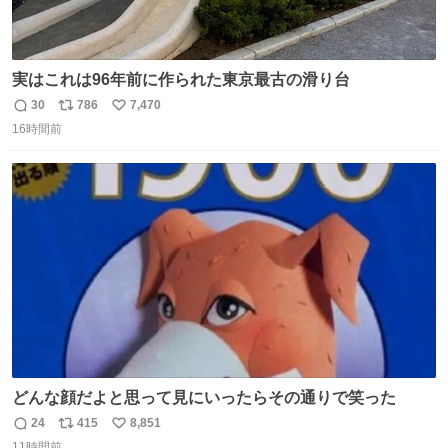
実はこれは96年前に作られた東京最古の滑り台
30
786
7,470
返
リ
い
16時間前
信
ポ
い
数
ス
ね
ト
数
数
どんな顔だよと思って見にいったらその通りで笑った
24
415
8,851
返
リ
い
11時間前