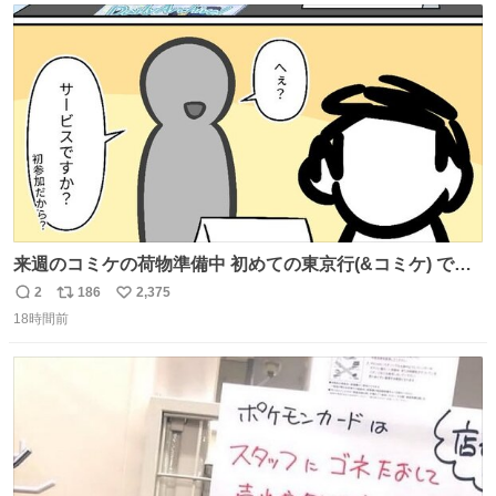
ト
数
数
来週のコミケの荷物準備中 初めての東京行(&コミケ) です
#C108
2
186
2,375
返
リ
い
18時間前
信
ポ
い
数
ス
ね
ト
数
数