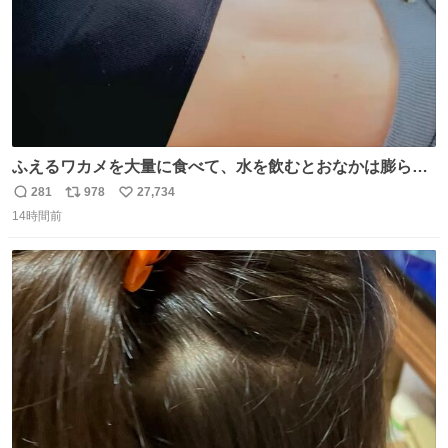
ふえるワカメを大量に食べて、水を飲むとおなかは膨ら
む・・・・！？ ⚠️よい子は絶対マネしないでね⚠️ #夏休み
281
978
27,734
返
リ
い
の自由研究
14時間前
信
ポ
い
数
ス
ね
ト
数
数