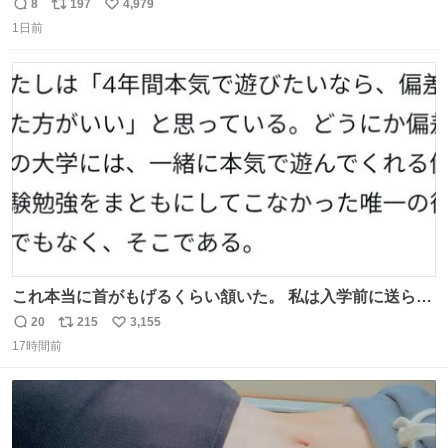
い て る！＜ ￣^Y^Y^Y^Y^ Y￣
8
197
4,979
返
リ
い
1日前
信
ポ
い
数
ス
ね
ト
数
数
これ本当に首がもげるくらい頷いた。 私は入学前に送られ
てきた、大学のサークル紹介冊子を見た時点で終わりを感
20
215
3,155
返
リ
い
じたので、女子大でもないくせに偏差値の高い大学のイン
17時間前
信
ポ
い
カレサークルに突撃して所属するという奇行で事なきを得
数
ス
ね
た。 高偏差値に行けないならせめてそれくらいした方が予
ト
数
数
後がいいです。 https://t.co/9nMHIrETkw