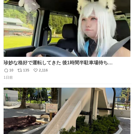
数
珍妙な格好で運転してきた 後1時間半駐車場待ち…
10
135
2,116
返
リ
い
1日前
信
ポ
い
数
ス
ね
ト
数
数