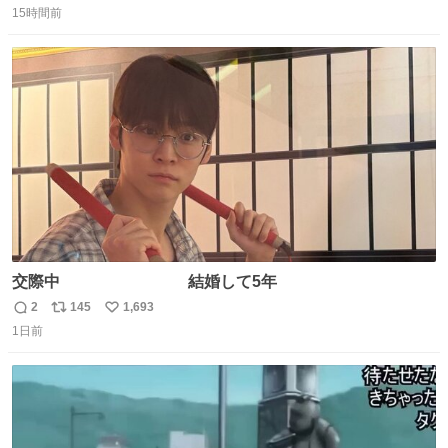
15時間前
信
ポ
い
数
ス
ね
ト
数
数
交際中 結婚して5年
2
145
1,693
返
リ
い
1日前
信
ポ
い
数
ス
ね
ト
数
数