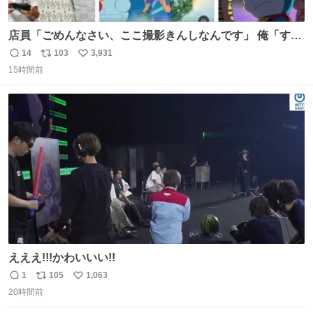
店員「ごめんなさい、ここ撮影きんしなんです」 俺「すみ
ません！すぐ消します」 店員「念のためフォルダから消し
14
103
3,931
返
リ
い
てるところ見せて頂けますか？」 俺「はい…」
15時間前
信
ポ
い
数
ス
ね
ト
数
数
えええ!!!かわいいい!!
1
105
1,063
返
リ
い
20時間前
信
ポ
い
数
ス
ね