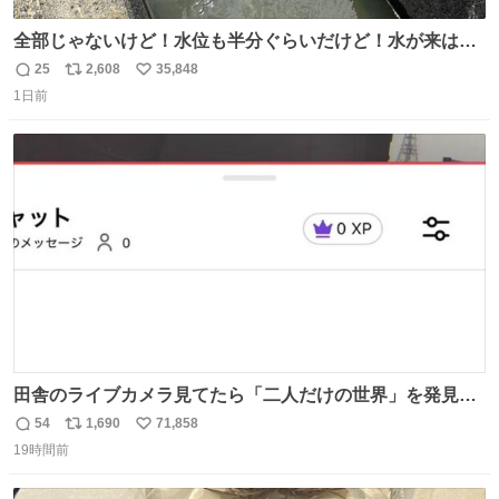
全部じゃないけど！水位も半分ぐらいだけど！水が来はじ
めたよ！！！ 作業してくれた方々ありがとーーー
25
2,608
35,848
返
リ
い
ー！！！！！！！！！！！！！！！！！！！！！！！！！
1日前
信
ポ
い
！
数
ス
ね
ト
数
数
田舎のライブカメラ見てたら「二人だけの世界」を発見し
た
54
1,690
71,858
返
リ
い
19時間前
信
ポ
い
数
ス
ね