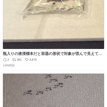
ト
数
数
瓶入りの液浸標本だと容器の形状で対象が歪んで見えてし
まうことから、なるべく歪みがない状態で観察しやすいよ
2
361
2,670
返
リ
い
うにこのような形で保存していると前に科博の先生から教
16時間前
信
ポ
い
えてもらった #国立科学博物館
数
ス
ね
ト
数
数