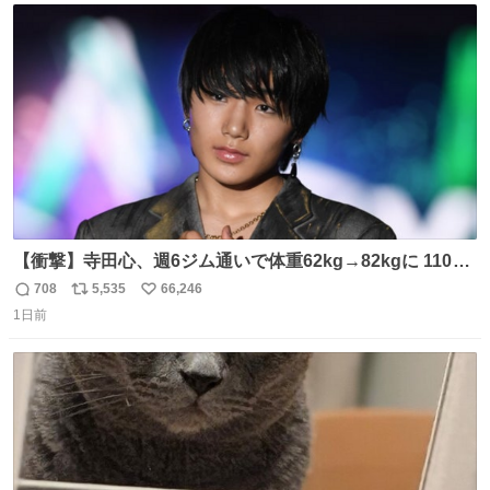
午後の急騰は追わない。午後の急落は翌朝に狙う。
ト
数
数
【衝撃】寺田心、週6ジム通いで体重62kg→82kgに 110kg
のベンチプレス持ち上げる姿披露
708
5,535
66,246
返
リ
い
news.livedoor.com/article/detail… 元々自重のみだった
1日前
信
ポ
い
が、更に筋肉を大きくするためジム通いを開始。筋肉増量
数
ス
ね
のためおにぎり10個、ゼリー飲料3～4本、パスタと毎日4
ト
数
数
千kcalオーバーの食事を摂取し、増量したという。