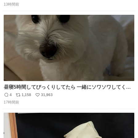
13時間前
信
ポ
い
数
ス
ね
ト
数
数
昼寝5時間してびっくりしてたら 一緒にソワソワしてくれ
た
4
1,158
31,963
返
リ
い
17時間前
信
ポ
い
数
ス
ね
ト
数
数