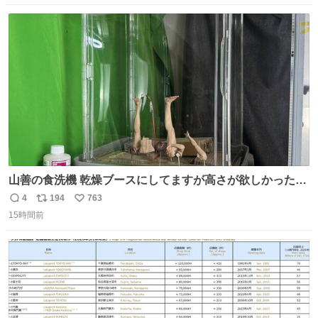
数
ス
ね
ト
数
数
山善の食洗機 乾燥ブースにしてますが高さが欲しかったの
でコレクションケースを置くだけのツルセコ改造 扉が手前
4
194
763
返
リ
い
に開き天井の温度もしっかり上がるのでかなり使いやすく
15時間前
信
ポ
い
なりました😎
数
ス
ね
ト
数
数