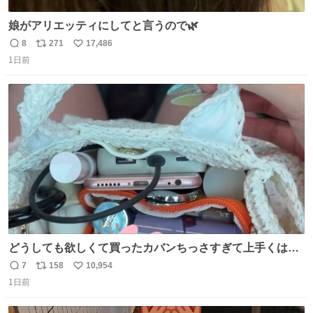
娘がアリエッティにしてと言うので🌿
8
271
17,486
返
リ
い
1日前
信
ポ
い
数
ス
ね
ト
数
数
どうしても欲しくて買ったカバンちっさすぎて上手くはめ
ないと荷物入らん。女のカバンってなんでこんなちっさい
7
158
10,954
返
リ
い
の
1日前
信
ポ
い
数
ス
ね