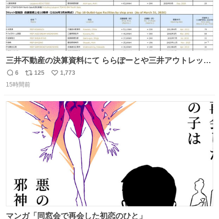
三井不動産の決算資料にて ららぽーとや三井アウトレット
パークの店舗別売上高（2025年度）が一部判明
6
125
1,773
返
リ
い
15時間前
信
ポ
い
数
ス
ね
ト
数
数
マンガ「同窓会で再会した初恋のひと」