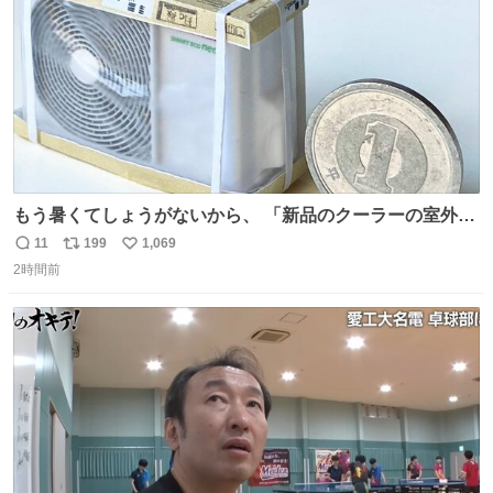
もう暑くてしょうがないから、 「新品のクーラーの室外機
のミニチュア」 でも見ていってよ
11
199
1,069
返
リ
い
2時間前
信
ポ
い
数
ス
ね
ト
数
数