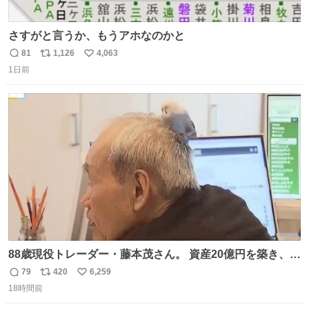
さすがと言うか、もうアホなのかと
81
1,126
4,063
返
リ
い
1日前
信
ポ
い
数
ス
ね
ト
数
数
88歳現役トレーダー・藤本茂さん。 資産20億円を築き、
「令和のブラックマンデー」で2億6000万円の含み損を抱
79
420
6,259
返
リ
い
えても生き残った男が、血と汗で掴んだ「相場の8箇条」
18時間前
信
ポ
い
です。 1. 朝の急落は「買い」、朝の急騰は「売り」。 2.
数
ス
ね