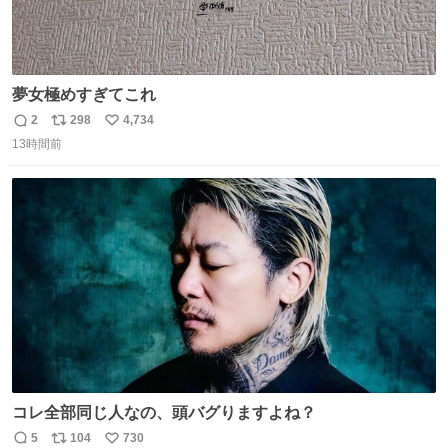
夢女極めすぎてこれ
2
298
4,734
返
リ
い
13時間前
信
ポ
い
数
ス
ね
ト
数
数
コレ全部同じ人なの、頭バグりますよね？
5
104
730
返
リ
い