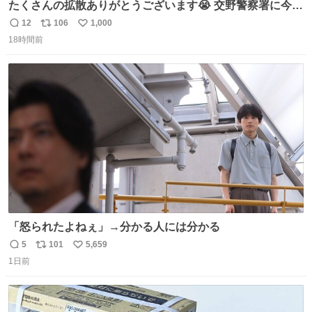
たくさんの拡散ありがとうございます😭 交野警察署に今確
認しましたら 柴犬ちゃんご家族の元に帰れたそうです🥹
12
106
1,000
返
リ
い
(息子は連絡不要と言ってたので) ご家族の方がXを見られ
18時間前
信
ポ
い
ていたのかは わかりませんがみなさんの応援の おかげで
数
ス
ね
す。 ありがとうございます😭 #柴犬 #迷い犬
ト
数
数
「怒られたよねぇ」→分かる人には分かる
5
101
5,659
返
リ
い
1日前
信
ポ
い
数
ス
ね
ト
数
数