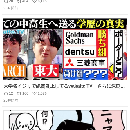
28
404
8,105
返
リ
い
23時間前
信
ポ
い
数
ス
ね
ト
数
数
大学名イジりで絶賛炎上してるwakatte TV，さらに深刻な
問題はこっちでは？ ・都内の特定企業に入るのを極度に推
12
160
1,676
返
リ
い
奨し，それ以外の地域で堅実に生きるのを周縁化する ・恋
20時間前
信
ポ
い
愛にかまけ，「陽キャラ」として振る舞うのを極端に中心
数
ス
ね
化する ・院生が研究環境を求め他大学に移るのを批判する
ト
数
数
過去例↓