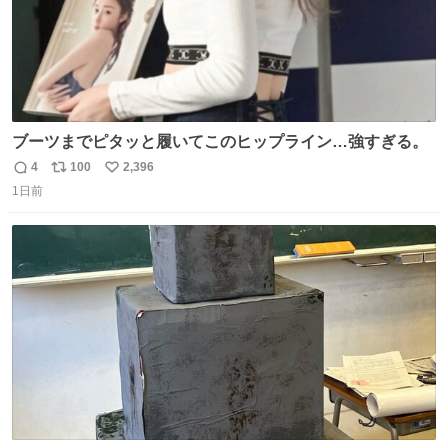
ブーツまでピタッと履いてこのヒップライン…強すぎる。
4
100
2,396
返
リ
い
1日前
信
ポ
い
数
ス
ね
ト
数
数