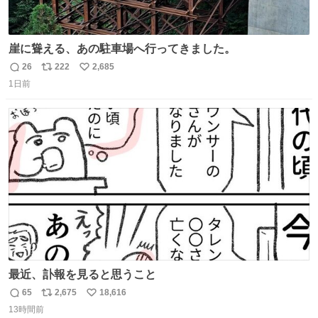
崖に聳える、あの駐車場へ行ってきました。
26
222
2,685
返
リ
い
1日前
信
ポ
い
数
ス
ね
ト
数
数
最近、訃報を見ると思うこと
65
2,675
18,616
返
リ
い
13時間前
信
ポ
い