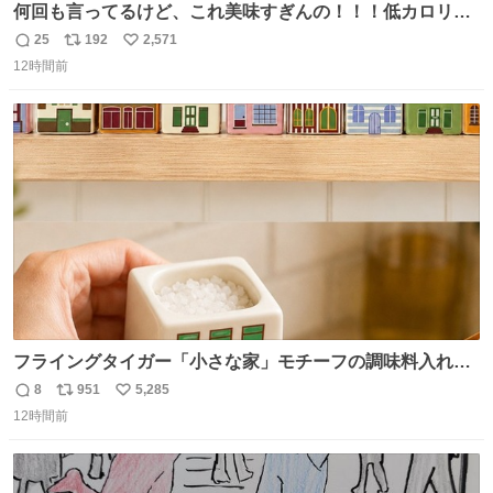
何回も言ってるけど、これ美味すぎんの！！！低カロリー
で満足感エグいから一生食べてる😭
25
192
2,571
返
リ
い
12時間前
信
ポ
い
数
ス
ね
ト
数
数
フライングタイガー「小さな家」モチーフの調味料入れ、
並べれば“デンマークの街並み”に ピンク・グリーン・テラ
8
951
5,285
返
リ
い
コッタの全9種 - fashion-press.net/news/149552
12時間前
信
ポ
い
数
ス
ね
ト
数
数