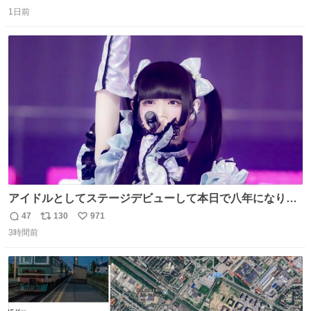
返
リ
い
1日前
信
ポ
い
数
ス
ね
ト
数
数
アイドルとしてステージデビューして本日で八年になりま
した。これからもここに居続けられますように❤︎
47
130
971
返
リ
い
3時間前
信
ポ
い
数
ス
ね
ト
数
数