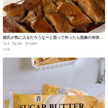
彼氏が気に入るだろうな〜と思って作ったら想像の何倍も
美味しい美味しい言ってくれて嬉しい
4
102
4,947
返
リ
い
1日前
信
ポ
い
数
ス
ね
ト
数
数