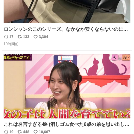
ロンシャンのこのシリーズ、なかなか安くならないのにセ
ール価格になってる🖤✨レザーなのが反則級にかわいい。
17
133
3,304
返
リ
い
持ってるだけでコーデが格上げされる。
19時間前
信
ポ
い
数
ス
ね
ト
数
数
これは名言すぎる😂 (消しゴム食べた6歳の弟を思い出しな
がら)
19
448
10,667