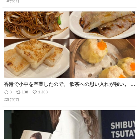
13時間前
信
ポ
い
数
ス
ね
ト
数
数
香港で小中を卒業したので、 飲茶への思い入れが強い。 常
に現地の味を探している。 横浜中華街まで行き、店を厳選
3
138
1,203
返
リ
い
すれば流石に出会えるけど、もっと近場で気軽に行ける店
22時間前
信
ポ
い
はないか。 代々木にあった。 多少違うかなというのもあっ
数
ス
ね
たけど、 総合的には満足。
ト
数
数