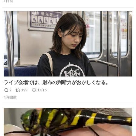
1日前
信
ポ
い
数
ス
ね
ト
数
数
ライブ会場では、財布の判断力がおかしくなる。
2
199
1,015
返
リ
い
4時間前
信
ポ
い
数
ス
ね
ト
数
数