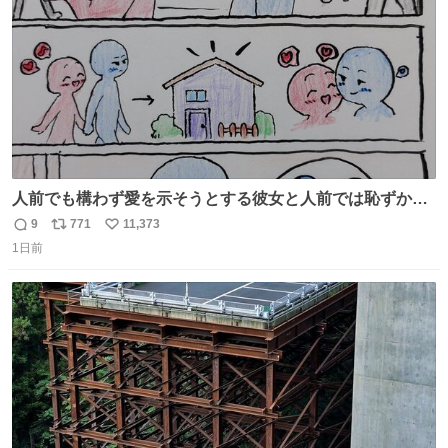
人前でも構わず愛を示そうとする彼女と人前では恥ずかし
いけど彼女を死ぬほど愛している彼氏 同士いませんか✋️
9
771
11,373
返
リ
い
1日前
信
ポ
い
数
ス
ね
ト
数
数