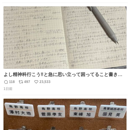
数
ス
ね
ト
数
数
よし精神科行こう‼️と急に思い立って困ってること書き出
してたらペン止まらなくなってすごい勢いで埋まってワロ
118
497
23,533
返
リ
い
タ
1日前
信
ポ
い
数
ス
ね
ト
数
数