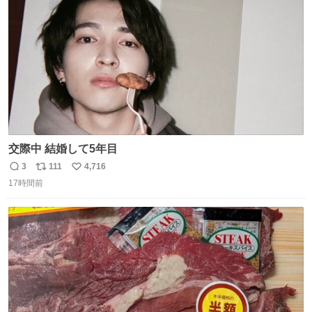
数
交際中 結婚して5年目
3
111
4,716
返
リ
い
17時間前
信
ポ
い
数
ス
ね
ト
数
数