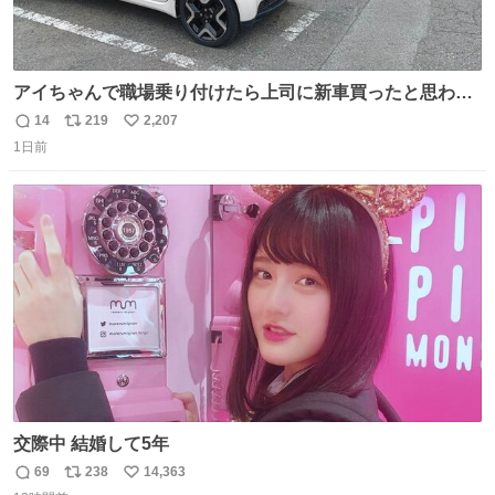
アイちゃんで職場乗り付けたら上司に新車買ったと思われ
たの嬉しすぎる。 20年落ちの車もやりようによっては新車
14
219
2,207
返
リ
い
っぽく見えるってことよ。 令和の車の横に並べても違和感
1日前
信
ポ
い
ない平成18年式です。
数
ス
ね
ト
数
数
交際中 結婚して5年
69
238
14,363
返
リ
い