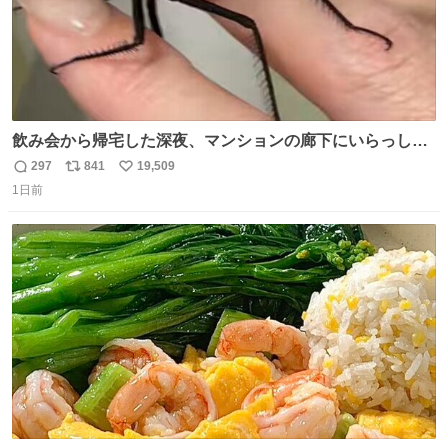
飲み会から帰宅した深夜、マンションの廊下にいらっしゃ
ったオニヤンマ様 まさかこんな都会でお会いできるなんて
297
841
19,509
返
リ
い
思っておらず大興奮しております かっこよすぎる 指を差し
1日前
信
ポ
い
伸べると乗ってきてくれたのでひとまず一緒に帰宅しまし
数
ス
ね
たが、飛ばないということは弱っていらっしゃるのでしょ
ト
数
数
うか…素敵すぎる