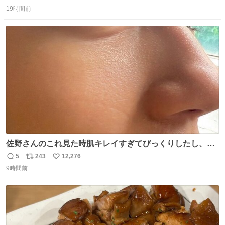
返
リ
い
19時間前
信
ポ
い
数
ス
ね
ト
数
数
佐野さんのこれ見た時肌キレイすぎてびっくりしたし、や
はりアイドルって体型･肌管理すごすぎる
5
243
12,276
返
リ
い
9時間前
信
ポ
い
数
ス
ね
ト
数
数