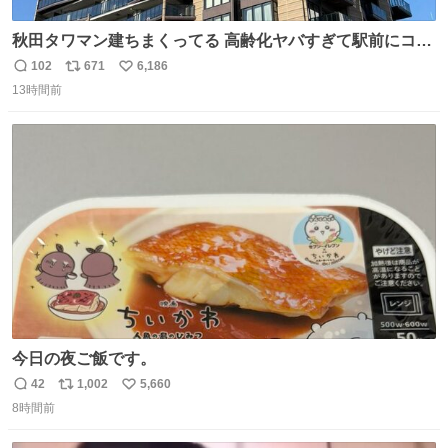
秋田タワマン建ちまくってる 高齢化ヤバすぎて駅前にコン
パクトシティつくって高齢者を住ませる考えらしい 病院も
102
671
6,186
返
リ
い
全部駅前にある
13時間前
信
ポ
い
数
ス
ね
ト
数
数
今日の夜ご飯です。
42
1,002
5,660
返
リ
い
8時間前
信
ポ
い
数
ス
ね