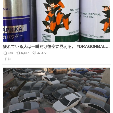
疲れている人は一瞬だけ悟空に見える。 #DRAGONBALL
#ドラゴンボール
355
6,187
37,377
返
リ
い
1日前
信
ポ
い
数
ス
ね
ト
数
数