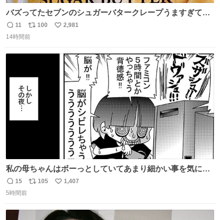
バズってたセブンのシュガーバタークレープうますぎて
7NOWで買い溜め🛒💭
11
100
2,981
返
リ
い
14時間前
信
ポ
い
数
ス
ね
ト
数
数
私の母ちゃんはボーっとしていてあまり細かい事を気にし
ません。優秀な人の多い現代の価値観から見ると、あまり
15
105
1,407
返
リ
い
優秀な母親ではないかもしれません。でも、だからこそ、
5時間前
信
ポ
い
私はそういう母親が大好きです。今も昔もすごくリラック
数
ス
ね
スします。「優秀」と「良い」は別なんですよね。 1/2
ト
数