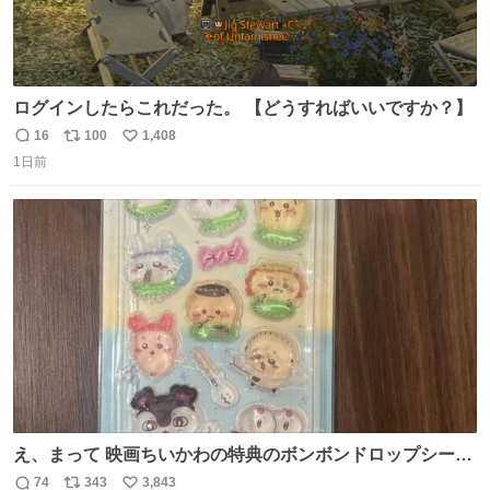
ログインしたらこれだった。 【どうすればいいですか？】
16
100
1,408
返
リ
い
1日前
信
ポ
い
数
ス
ね
ト
数
数
え、まって 映画ちいかわの特典のボンボンドロップシール
もうメルカリにでてるやん #ちいかわ
74
343
3,843