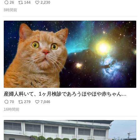
本郵政 @JapanPostHD_PR
26
144
2,230
返
リ
い
8時間前
信
ポ
い
数
ス
ね
ト
数
数
産婦人科いて、1ヶ月検診であろうほやほや赤ちゃん👩‍🍼
と推定2,3歳の女の子👧🏻をワンオペで連れてるママがいる
70
279
7,046
返
リ
い
のだけども 女の子ずっとママの側から離れない…⁉️ 手を繋
16時間前
信
ポ
い
がなくてもうろちょろしないしママが歩いたらピクミンみ
数
ス
ね
たいにﾄﾃﾄﾃついてってるし逃走しないし脱走しないし逃げ
ト
数
数
ないし走ら文字数