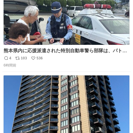
熊本県内に応援派遣された特別自動車警ら部隊は、パトロ
ールを通じて車中泊者への声掛けも行っています。写真
4
103
536
返
リ
い
は、福岡県警察の特別自動車警ら部隊が八代警察署管内の
6時間前
信
ポ
い
車中泊者に対して、熱中症について注意喚起する様子で
数
ス
ね
す。こまめな水分・塩分補給を行ってください。 #令和８
ト
数
数
年熊本地震 #福岡県警察