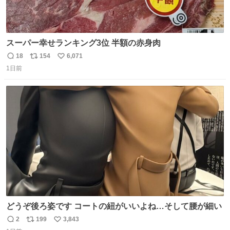
スーパー幸せランキング3位 半額の赤身肉
18
154
6,071
返
リ
い
1日前
信
ポ
い
数
ス
ね
ト
数
数
どうぞ後ろ姿です コートの紐がいいよね…そして腰が細い
2
199
3,843
返
リ
い