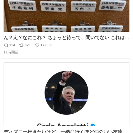
ん？え？なにこれ？ ちょっと待って、聞いてない これは販
売されているのもですか？
114
621
17,036
返
リ
い
11時間前
信
ポ
い
数
ス
ね
ト
数
数
ディズニー行きたいけど、一緒に行くほど仲のいい友達が