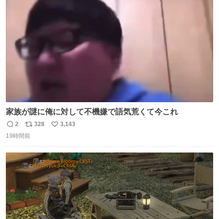
ト
数
数
家族が謎に俺に対して不機嫌で語気荒くて今これ
2
328
3,143
返
リ
い
19時間前
信
ポ
い
数
ス
ね
ト
数
数