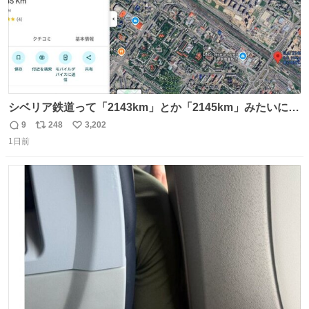
シベリア鉄道って「2143km」とか「2145km」みたいに、
モスクワからの距離名そのままの駅名があるんですね。
9
248
3,202
返
リ
い
1日前
信
ポ
い
数
ス
ね
ト
数
数