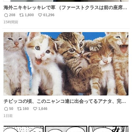
海外ニキキレッキレで草 （ファーストクラスは前の座席で
あるため）
208
1,800
61,296
返
リ
い
15時間前
信
ポ
い
数
ス
ね
ト
数
数
チビッコの頃、このニャンコ達に出会ってるアナタ、完全
なる同世代（笑） #70年代 #80年代 #昭和レトロ
50
160
1,646
返
リ
い
1日前
信
ポ
い
数
ス
ね
ト
数