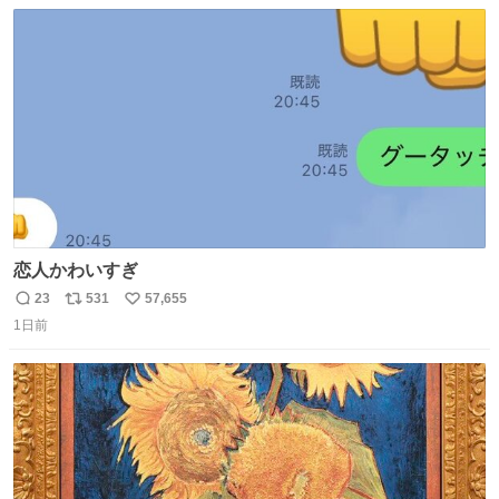
数
ス
ね
ト
数
数
恋人かわいすぎ
23
531
57,655
返
リ
い
1日前
信
ポ
い
数
ス
ね
ト
数
数