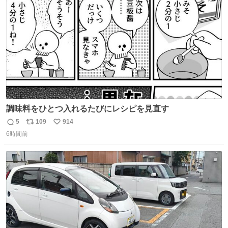
数
調味料をひとつ入れるたびにレシピを見直す
5
109
914
返
リ
い
6時間前
信
ポ
い
数
ス
ね
ト
数
数