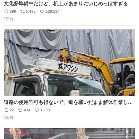
文化祭準備中だけど、机上があまりにいじめっぽすぎる
298
5,495
129,534
返
リ
い
1日前
信
ポ
い
数
ス
ね
ト
数
数
道路の使用許可も得ないで、道を塞いだまま解体作業して
る。 写真を撮ろうとしたら「勝手に写真撮るな馬鹿野郎」
22
434
1,203
返
リ
い
と罵倒されるなど。
1日前
信
ポ
い
数
ス
ね
ト
数