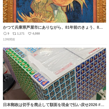
かつて兵庫県芦屋市にありながら、81年前のきょう、8月6
日の阪神大空襲の折に残念ながら焼失した、 #ゴッホ の幻
9
1,171
4,088
返
リ
い
の「 #ヒマワリ 」。 当館は、東京都にある武者小路実篤記
12時間前
信
ポ
い
念館にご協力いただき、当時発行されたカラー印刷画集よ
数
ス
ね
り陶板で原寸大に再現し、2014年より展示しています。 #
ト
数
数
大塚国際美術館
日本郵政は切手を廃止して額面を現金で払い戻せ2026 #日