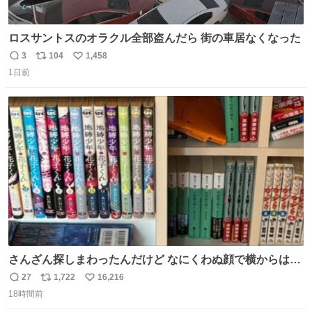
ロスサントスのオラクル全部盗んだら 街の車居なくなった
3
104
1,458
返
リ
い
1日前
信
ポ
い
数
ス
ね
ト
数
数
さんざん探しまわったんだけど なにくわぬ顔で横からはえ
てた
27
1,722
16,216
返
リ
い
18時間前
信
ポ
い