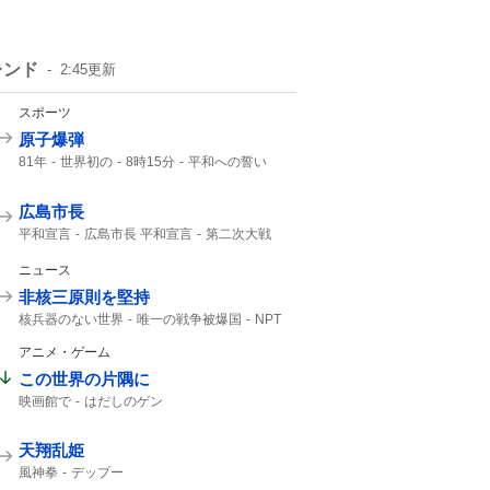
レンド
2:45
更新
スポーツ
原子爆弾
81年
世界初の
8時15分
平和への誓い
午前8時15分
8月6日 広島
広島市長
平和宣言
広島市長 平和宣言
第二次大戦
広島の原爆
日本国憲法
口を揃えて
誰1人
2000年
NHK
ニュース
非核三原則を堅持
核兵器のない世界
唯一の戦争被爆国
NPT
堅持しており
非核三原則
被爆国
アニメ・ゲーム
この世界の片隅に
映画館で
はだしのゲン
天翔乱姫
風神拳
デップー