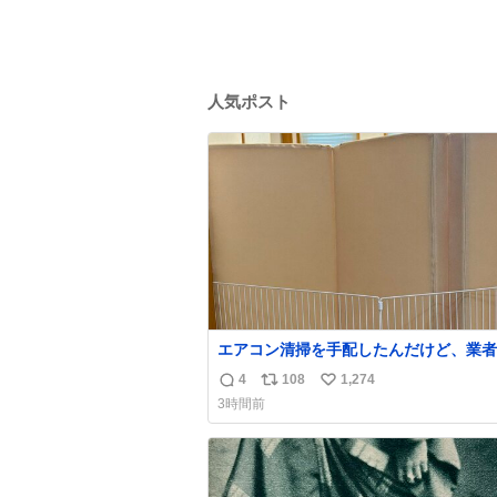
人気ポスト
エアコン清掃を手配したんだけど、業者
にめっちゃ吠えるから隔離した。これで
4
108
1,274
返
リ
い
安心だ。
3時間前
信
ポ
い
数
ス
ね
ト
数
数