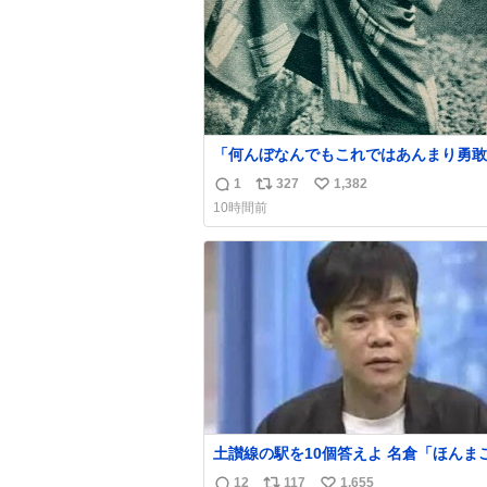
「何んぼなんでもこれではあんまり勇敢
ます。」 女性の立ち振る舞い指南コーナー
1
327
1,382
返
リ
い
で、大股を「下品」や「はしたない」と
10時間前
言葉を使わず「勇敢すぎます」と洒落っ
信
ポ
い
っぷりにたしなめる当時の言葉選びよ 
数
ス
ね
ぎます、使っていきたい… （昭和4年婦
ト
数
楽部新年号より）
数
土讃線の駅を10個答えよ 名倉「ほんまごめ
ん、」 ↑正解（御免駅）
12
117
1,655