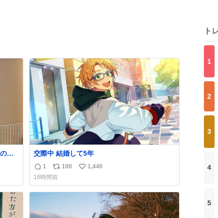
ト
1
2
3
の方
交際中 結婚して5年
もう
1
100
1,440
4
返
リ
い
16時間前
信
ポ
い
数
ス
ね
ト
数
5
数