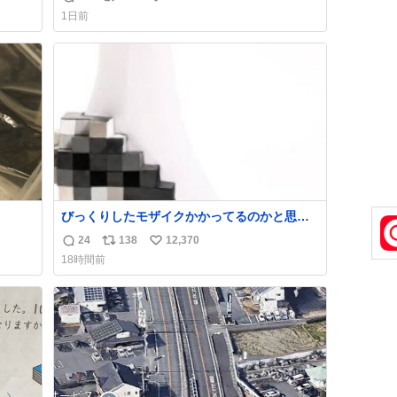
返
リ
い
け呼んで下さい😰 保険にロードサービス付い
1日前
てて金銭負担も無いんですから これで走る
信
ポ
い
と、壊さなくていい所まで壊しちゃいますか
数
ス
ね
ら 実際、外装ダメージ、ABSセンサ断線、ブ
ト
数
レーキホースも傷入っちゃってます…
数
びっくりしたモザイクかかってるのかと思っ
た
24
138
12,370
返
リ
い
18時間前
信
ポ
い
数
ス
ね
ト
数
数