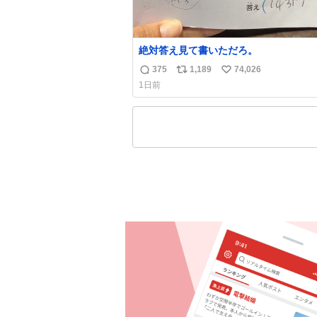
絶対答え見て書いただろ。
375
1,189
74,026
返
リ
い
1日前
信
ポ
い
数
ス
ね
ト
数
数