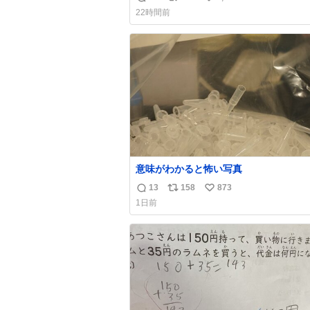
返
リ
い
22時間前
信
ポ
い
数
ス
ね
ト
数
数
意味がわかると怖い写真
13
158
873
返
リ
い
1日前
信
ポ
い
数
ス
ね
ト
数
数