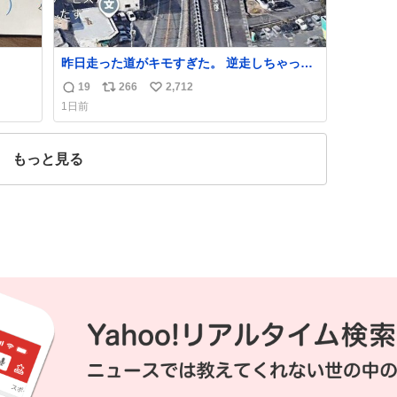
昨日走った道がキモすぎた。 逆走しちゃった
かと思ったよ
19
266
2,712
返
リ
い
1日前
信
ポ
い
数
ス
ね
ト
数
もっと見る
数