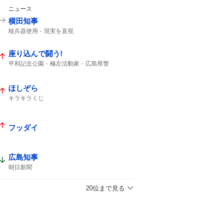
ニュース
横田知事
核兵器使用
現実を直視
座り込んで闘う!
平和記念公園
極左活動家
広島県警
座り込んで
広島市中区
入場規制
ほしぞら
キラキラくじ
フッダイ
広島知事
朝日新聞
20位まで見る