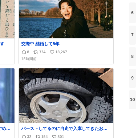
6
7
すぎ
交際中 結婚して5年
8
334
18,267
返
リ
い
いう
8
15時間前
気た
信
ポ
い
勇敢す
数
ス
ね
人倶
ト
数
9
数
10
バーストしてるのに自走で入庫してきたお客
さん バーストしたならその場で動かないで助
32
154
801