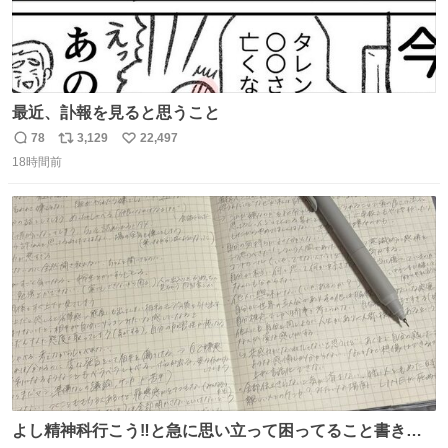
最近、訃報を見ると思うこと
78
3,129
22,497
返
リ
い
18時間前
信
ポ
い
数
ス
ね
ト
数
数
よし精神科行こう‼️と急に思い立って困ってること書き出