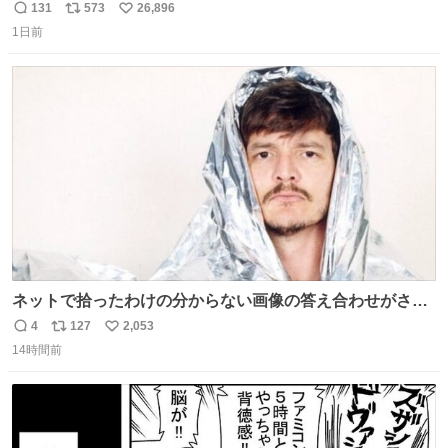
してたらペン止まらなくなってすごい勢いで埋まってワロ
131
573
26,896
返
リ
い
タ
1日前
信
ポ
い
数
ス
ね
ト
数
数
ネットで拾ったわけの分からない画像の答え合わせがされ
ていくw
4
127
2,053
返
リ
い
14時間前
信
ポ
い
数
ス
ね
ト
数
数