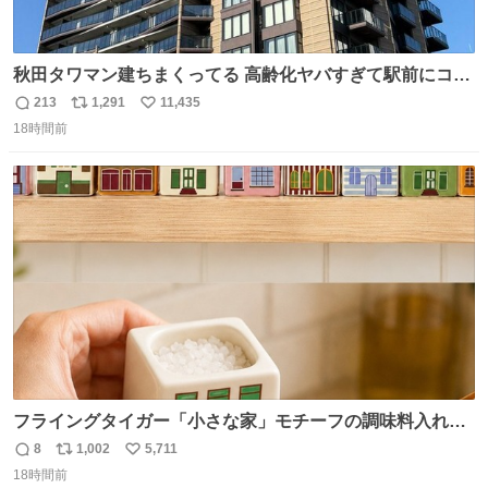
秋田タワマン建ちまくってる 高齢化ヤバすぎて駅前にコン
パクトシティつくって高齢者を住ませる考えらしい 病院も
213
1,291
11,435
返
リ
い
全部駅前にある
18時間前
信
ポ
い
数
ス
ね
ト
数
数
フライングタイガー「小さな家」モチーフの調味料入れ、
並べれば“デンマークの街並み”に ピンク・グリーン・テラ
8
1,002
5,711
返
リ
い
コッタの全9種 - fashion-press.net/news/149552
18時間前
信
ポ
い