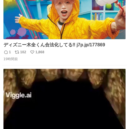
ディズニー木全くん合法化してる‼️ j7p.jp/177869
1
102
1,868
返
リ
い
19時間前
信
ポ
い
数
ス
ね
ト
数
数