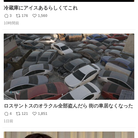
冷蔵庫にアイスあるらしくてこれ
3
176
1,560
返
リ
い
10時間前
信
ポ
い
数
ス
ね
ト
数
数
ロスサントスのオラクル全部盗んだら 街の車居なくなった
4
121
1,851
返
リ
い
1日前
信
ポ
い
数
ス
ね
ト
数