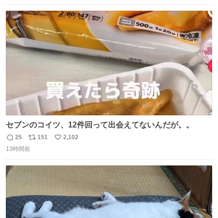
数
ス
ね
ト
数
数
セブンのコイツ、12件回って出会えてないんだが。。
25
151
2,102
返
リ
い
13時間前
信
ポ
い
数
ス
ね
ト
数
数