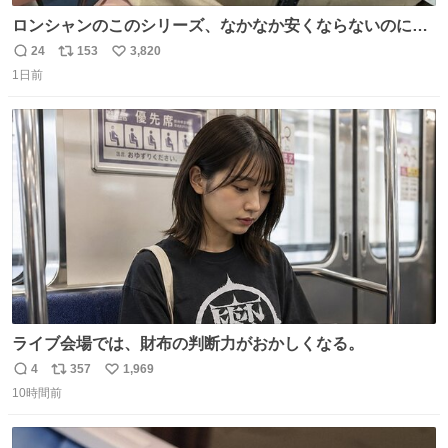
ロンシャンのこのシリーズ、なかなか安くならないのにセ
ール価格になってる🖤✨レザーなのが反則級にかわいい。
24
153
3,820
返
リ
い
持ってるだけでコーデが格上げされる。
1日前
信
ポ
い
数
ス
ね
ト
数
数
ライブ会場では、財布の判断力がおかしくなる。
4
357
1,969
返
リ
い
10時間前
信
ポ
い
数
ス
ね
ト
数