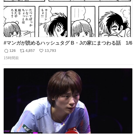
#マンガが読めるハッシュタグ B・Jの家にまつわる話 1/6
126
4,857
13,793
返
リ
い
15時間前
信
ポ
い
数
ス
ね
ト
数
数