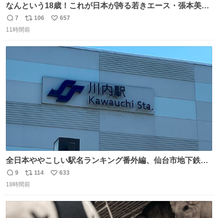
なんという18歳！これが日本が誇る若きエース・張本美和
🔥🔥🔥 0-2からの大逆転勝利でベスト8進出を果たす👊💥
7
106
657
返
リ
い
#WTTチャンピオンズ横浜 女子シングルス2回戦 🇯🇵#張本
11時間前
信
ポ
い
美和 3-2 陳熠🇨🇳 11-13/9-11/11-5/12-10/11-5 #テレ東 系
数
ス
ね
#BSテレ東 にて連日放送📺
ト
数
数
全日本ややこしい駅名ランキング番外編、仙台市地下鉄川
内駅
9
114
633
返
リ
い
18時間前
信
ポ
い
数
ス
ね
ト
数