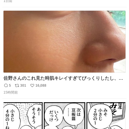
1日前
信
ポ
い
数
ス
ね
ト
数
数
佐野さんのこれ見た時肌キレイすぎてびっくりしたし、や
はりアイドルって体型･肌管理すごすぎる
5
301
16,088
返
リ
い
15時間前
信
ポ
い
数
ス
ね
ト
数
数