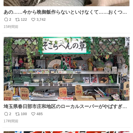
あの……今から晩御飯作らないといけなくて……おくつろ
ぎのところ申し訳ないのですが……あの………😥
2
122
3,742
返
リ
い
15時間前
信
ポ
い
数
ス
ね
ト
数
数
埼玉県春日部市庄和地区のローカルスーパーがやばすぎ
る。どこまで売り物でどこから私物か不明なごちゃごちゃ
2
100
485
返
リ
い
の店内には埼玉自虐習字がずらり。日替わり謎汁の試食や
17時間前
信
ポ
い
そこらへんの草使用の埼玉県民限定弁当、コアラのマーチ
数
ス
ね