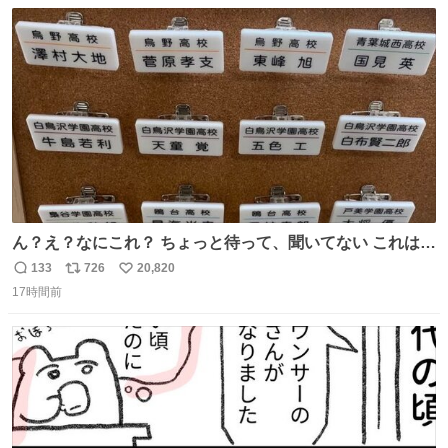
数
ス
ね
ト
数
数
ん？え？なにこれ？ ちょっと待って、聞いてない これは販
売されているのもですか？
133
726
20,820
返
リ
い
17時間前
信
ポ
い
数
ス
ね
ト
数
数