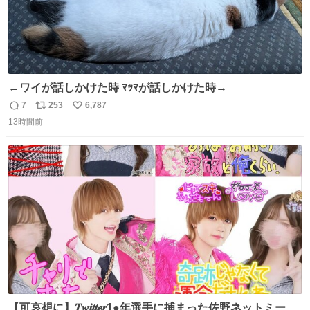
←ワイが話しかけた時 ﾏｯﾏが話しかけた時→
7
253
6,787
返
リ
い
13時間前
信
ポ
い
数
ス
ね
ト
数
数
【可哀想に】𝑻𝒘𝒊𝒕𝒕𝒆𝒓1●年選手に捕まった佐野ネットミーム