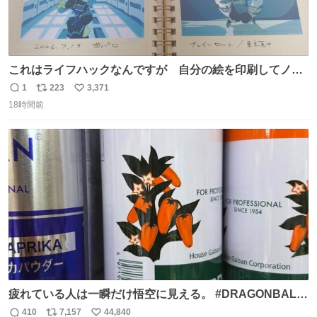
これはライフハックなんですが 自分の絵を印刷してノー
トに貼って日付とキャプションを一言添えると 結構健康に
1
223
3,371
返
リ
い
いいです。
18時間前
信
ポ
い
数
ス
ね
ト
数
数
疲れている人は一瞬だけ悟空に見える。 #DRAGONBALL
#ドラゴンボール
410
7,157
44,840