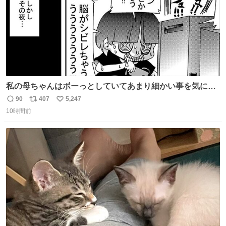
私の母ちゃんはボーっとしていてあまり細かい事を気にし
ません。優秀な人の多い現代の価値観から見ると、あまり
90
407
5,247
返
リ
い
優秀な母親ではないかもしれません。でも、だからこそ、
10時間前
信
ポ
い
私はそういう母親が大好きです。今も昔もすごくリラック
数
ス
ね
スします。「優秀」と「良い」は別なんですよね。 1/2
ト
数
数