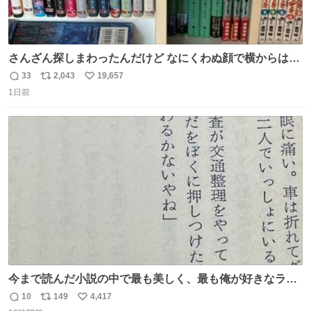
さんざん探しまわったんだけど なにくわぬ顔で横からはえ
てた
33
2,043
19,657
返
リ
い
1日前
信
ポ
い
数
ス
ね
ト
数
数
今まで読んだ小説の中で最も美しく、最も俺が好きなラス
トシーン
10
149
4,417
返
リ
い