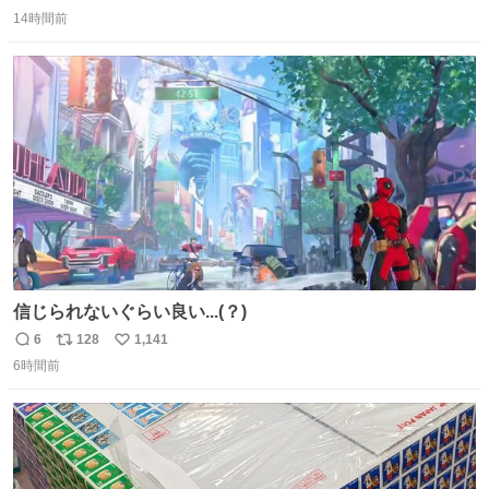
返
リ
い
由によって大幅遅延や欠航が発生した場合、乗客が負担し
14時間前
信
ポ
い
た宿泊費や交通費を、領収書の事後申請に基づき、国内線
数
ス
ね
は1人あたり上限1万円、国際線は上限2万円まで支払う。
ト
数
数
信じられないぐらい良い...(？)
6
128
1,141
返
リ
い
6時間前
信
ポ
い
数
ス
ね
ト
数
数