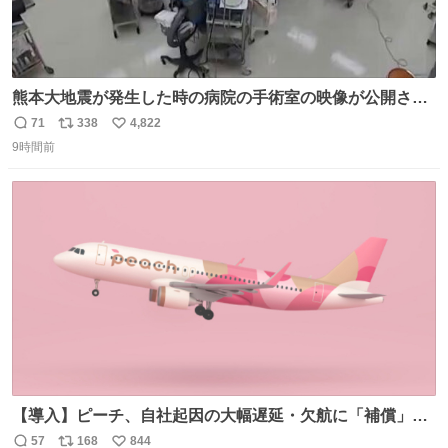
熊本大地震が発生した時の病院の手術室の映像が公開され
ていたがとにかく怖すぎる x.com/nhk_news/statu…
71
338
4,822
返
リ
い
news.web.nhk/newsweb/na/na-… #熊本 #大地震 #手術室
9時間前
信
ポ
い
数
ス
ね
ト
数
数
【導入】ピーチ、自社起因の大幅遅延・欠航に「補償」開
始へ news.livedoor.com/article/detail… 同社に起因する理
57
168
844