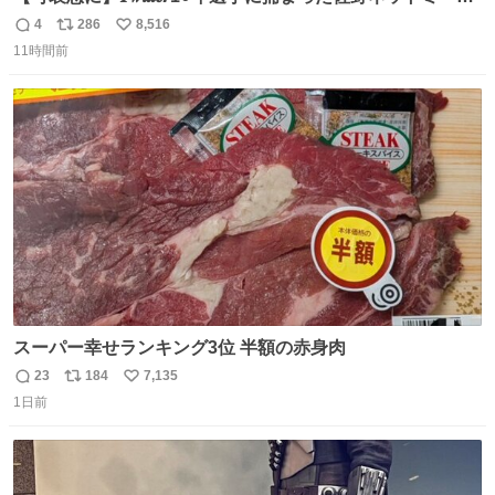
勇斗さんのコラボプリ
4
286
8,516
返
リ
い
11時間前
信
ポ
い
数
ス
ね
ト
数
数
スーパー幸せランキング3位 半額の赤身肉
23
184
7,135
返
リ
い
1日前
信
ポ
い
数
ス
ね
ト
数
数