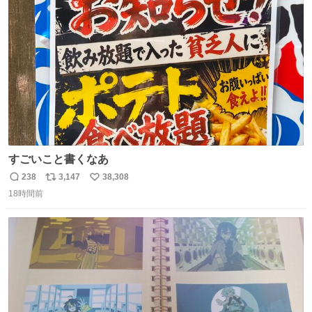
どわあ～な謎パンなどなんでもあり。クレヨンしんちゃん
ト
数
数
を生んだ町、強すぎる。
すごいこと書くなあ
238
3,147
38,308
返
リ
い
18時間前
信
ポ
い
数
ス
ね
ト
数
数