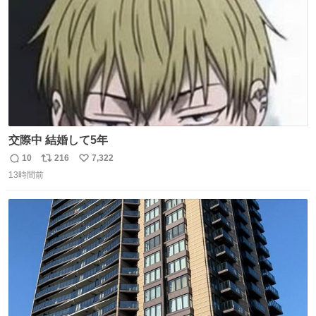
交際中 結婚して5年
10
216
7,322
返
リ
い
13時間前
信
ポ
い
数
ス
ね
ト
数
数