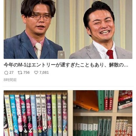
数
今年のM-1はエントリーが遅すぎたこともあり、解散の可
能性を作り出してからのスタート！！ 遅くなって申し訳な
27
756
7,081
返
リ
い
い🙏 エントリーナンバーは「GO!無策!」でかなり覚えやす
8時間前
信
ポ
い
い！応援をお願いすることになりそう！！
数
ス
ね
ト
数
数