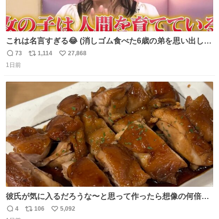
これは名言すぎる😂 (消しゴム食べた6歳の弟を思い出しな
がら)
73
1,114
27,868
返
リ
い
1日前
信
ポ
い
数
ス
ね
ト
数
数
彼氏が気に入るだろうな〜と思って作ったら想像の何倍も
美味しい美味しい言ってくれて嬉しい
4
106
5,092
返
リ
い