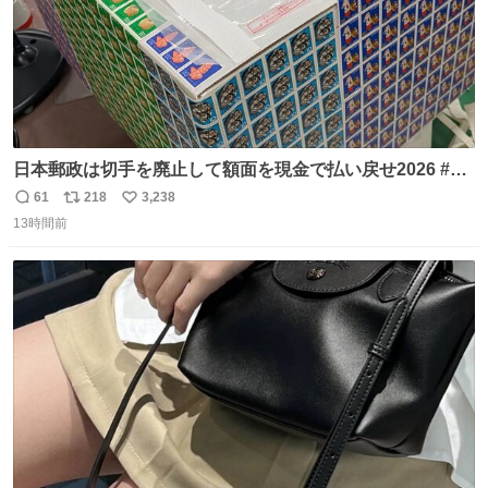
日本郵政は切手を廃止して額面を現金で払い戻せ2026 #日
本郵政 @JapanPostHD_PR
61
218
3,238
返
リ
い
13時間前
信
ポ
い
数
ス
ね
ト
数
数