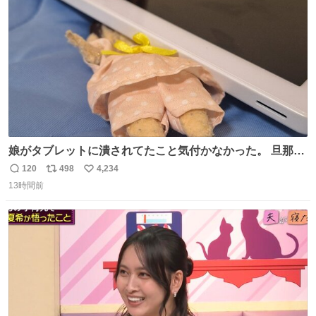
数
娘がタブレットに潰されてたこと気付かなかった。 旦那だ
けは娘の波長を感じ取れるから声出せずともSOSが伝わっ
120
498
4,234
返
リ
い
たらしい。 急いで旦那が救出して、泣きじゃくる娘に自分
13時間前
信
ポ
い
も謝って抱きしめようとしたら、ビンタされてしまった。
数
ス
ね
3回ほど。 小さい手だけど、地味に痛い。 その後、娘は旦
ト
数
数
那に泣きついてた。