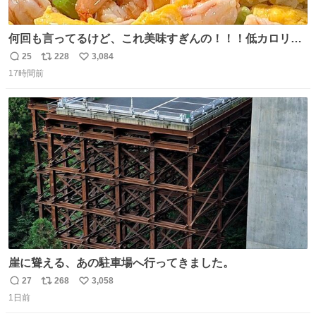
何回も言ってるけど、これ美味すぎんの！！！低カロリー
で満足感エグいから一生食べてる😭
25
228
3,084
返
リ
い
17時間前
信
ポ
い
数
ス
ね
ト
数
数
崖に聳える、あの駐車場へ行ってきました。
27
268
3,058
返
リ
い
1日前
信
ポ
い