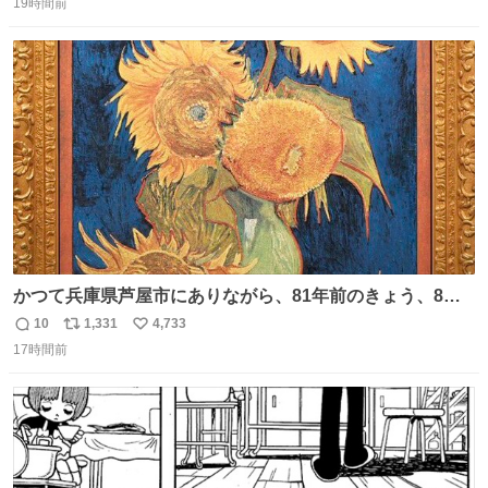
19時間前
信
ポ
い
数
ス
ね
ト
数
数
かつて兵庫県芦屋市にありながら、81年前のきょう、8月6
日の阪神大空襲の折に残念ながら焼失した、 #ゴッホ の幻
10
1,331
4,733
返
リ
い
の「 #ヒマワリ 」。 当館は、東京都にある武者小路実篤記
17時間前
信
ポ
い
念館にご協力いただき、当時発行されたカラー印刷画集よ
数
ス
ね
り陶板で原寸大に再現し、2014年より展示しています。 #
ト
数
数
大塚国際美術館