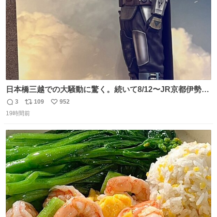
日本橋三越での大騒動に驚く。続いて8/12〜JR京都伊勢丹
でPOP UP STOREがオープンするとのこと…皆さんお怪
3
109
952
返
リ
い
我なくお買い物を🙏 写真は2026/5/21 ロードショーの前日
19時間前
信
ポ
い
。だーれも写真撮ってなかったんだけどなぁ😵‍💫
数
ス
ね
ト
数
数