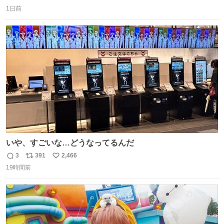
返
リ
い
1日前
信
ポ
い
数
ス
ね
ト
数
数
いや、すごいな…どうなってるんだ
3
391
2,466
返
リ
い
19時間前
信
ポ
い
数
ス
ね
ト
数
数