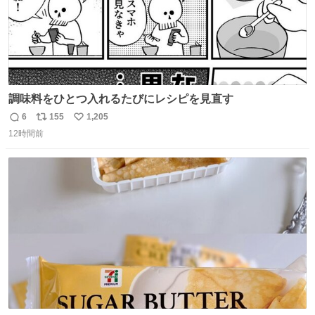
調味料をひとつ入れるたびにレシピを見直す
6
155
1,205
返
リ
い
12時間前
信
ポ
い
数
ス
ね
ト
数
数