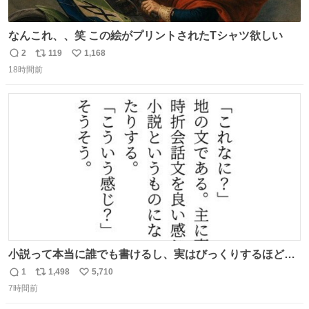
なんこれ、、笑 この絵がプリントされたTシャツ欲しい
2
119
1,168
返
リ
い
18時間前
信
ポ
い
数
ス
ね
ト
数
数
小説って本当に誰でも書けるし、実はびっくりするほど自
由だし、みんなもっと好きに文字で遊べばいいんじゃない
1
1,498
5,710
返
リ
い
かなって思うよ〜
7時間前
信
ポ
い
数
ス
ね