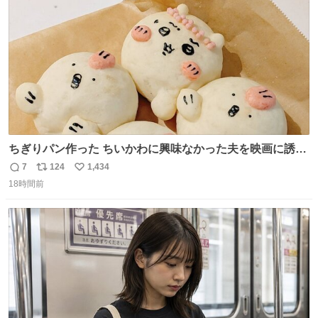
数
ちぎりパン作った ちいかわに興味なかった夫を映画に誘い
出すことに成功したからさァ、永遠のいのち食べさせてか
7
124
1,434
返
リ
い
ら観に行くねッ🎫
18時間前
信
ポ
い
数
ス
ね
ト
数
数