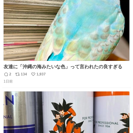
ト
数
数
友達に「沖縄の海みたいな色」って言われたの良すぎる
2
134
1,937
返
リ
い
1日前
信
ポ
い
数
ス
ね
ト
数
数