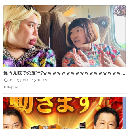
数
ス
ね
ト
数
数
違う意味での旅行⁉️ｗｗｗｗｗｗｗｗｗｗｗｗｗｗｗｗｗｗ
ｗ
31
212
10,276
返
リ
い
18時間前
信
ポ
い
数
ス
ね
ト
数
数