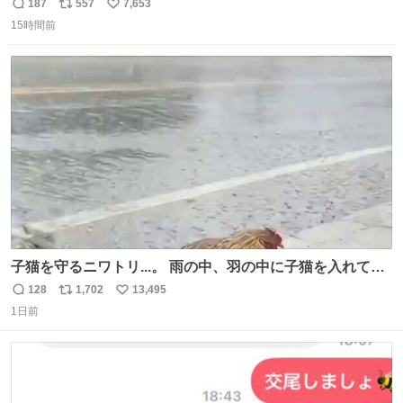
が、岡澤恋によって270°までなら広がらずに回転が可能な
187
557
7,653
返
リ
い
ことが証明された！”
15時間前
信
ポ
い
数
ス
ね
ト
数
数
子猫を守るニワトリ...。 雨の中、羽の中に子猫を入れて守
る姿に感動した！！ 愛は種族を超える！
128
1,702
13,495
返
リ
い
1日前
信
ポ
い
数
ス
ね
ト
数
数