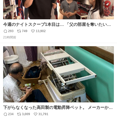
今週のナイトスクープ1本目は… 「父の部屋を奪いたい姉
妹」
293
749
13,902
返
リ
い
21時間前
信
ポ
い
数
ス
ね
ト
数
数
下がらなくなった高田製の電動昇降ベット。 メーカーから
は、完全に見放されたんですが、 見事に85歳の父が治しま
234
3,009
31,791
返
リ
い