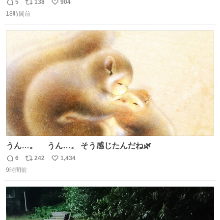
わらず、激突せずに止まれた817系。 運が良いのか悪いの
5
138
904
返
リ
い
か...🤔
18時間前
信
ポ
い
数
ス
ね
ト
数
数
うん…。 うん…。 そう感じたんだね🌿
6
242
1,434
返
リ
い
9時間前
信
ポ
い
数
ス
ね
ト
数
数