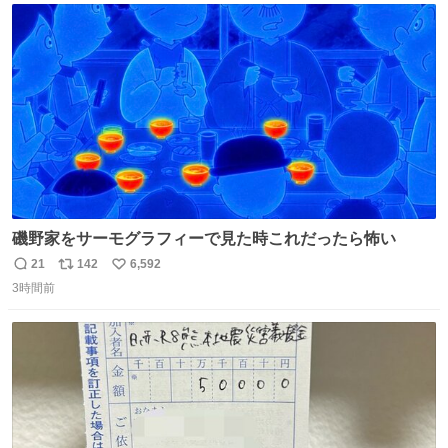
トかな…」と当たりつけてもらった。確かにこんな感じだ
ト
数
数
った気がする 凄い
磯野家をサーモグラフィーで見た時これだったら怖い
21
142
6,592
返
リ
い
3時間前
信
ポ
い
数
ス
ね
ト
数
数