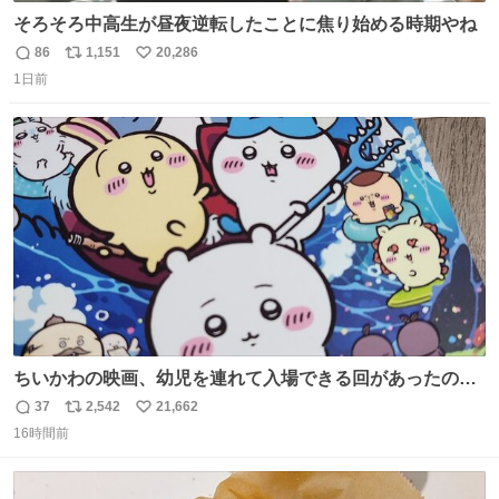
そろそろ中高生が昼夜逆転したことに焦り始める時期やね
86
1,151
20,286
返
リ
い
1日前
信
ポ
い
数
ス
ね
ト
数
数
ちいかわの映画、幼児を連れて入場できる回があったので
子どもを連れて観てきたんですけど、セイレーンの登場シ
37
2,542
21,662
返
リ
い
ーンで場内のベビーが一斉に泣き出してたのがとてもよい
16時間前
信
ポ
い
映画体験でした。
数
ス
ね
ト
数