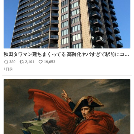
秋田タワマン建ちまくってる 高齢化ヤバすぎて駅前にコン
パクトシティつくって高齢者を住ませる考えらしい 病院も
380
2,101
19,653
返
リ
い
全部駅前にある
1日前
信
ポ
い
数
ス
ね
ト
数
数