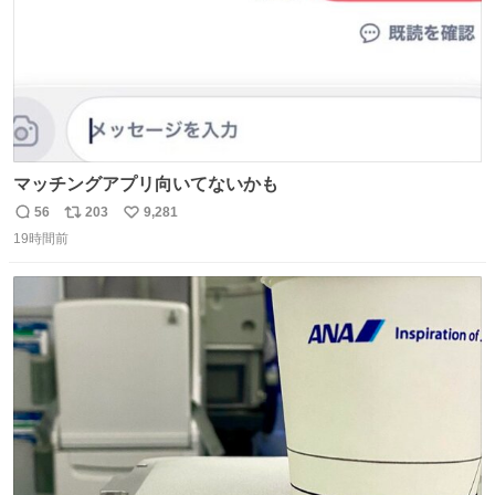
マッチングアプリ向いてないかも
56
203
9,281
返
リ
い
19時間前
信
ポ
い
数
ス
ね
ト
数
数