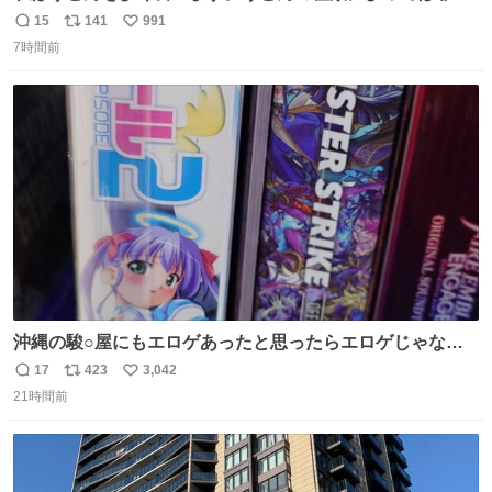
食にもなります。生うどんは消費期限が短く、冷凍うどん
15
141
991
返
リ
い
は長持ちする代わりに停電に弱いので、乾麺タイプのうど
7時間前
信
ポ
い
んなら水分が少なく長期保存するのにおすすめです。アル
数
ス
ね
ファ化米や缶詰など、色々な非常食がありますが、うどん
ト
数
数
もいかがでしょうか？
沖縄の駿○屋にもエロゲあったと思ったらエロゲじゃなか
った
17
423
3,042
返
リ
い
21時間前
信
ポ
い
数
ス
ね
ト
数
数