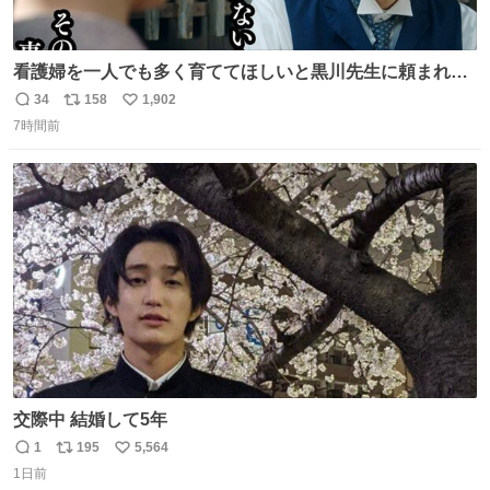
看護婦を一人でも多く育ててほしいと黒川先生に頼まれ、
１年間だけ黒川病院で働くことにしたりん。 直美はその１
34
158
1,902
返
リ
い
年間で恵風看護婦会を立て直すと話しました。 👇このシー
7時間前
信
ポ
い
ンをぜひ本編で web.nhk/tv/an/kazekaor… #朝ドラ #風薫
数
ス
ね
る 見上愛 上坂樹里 平埜生成
ト
数
数
交際中 結婚して5年
1
195
5,564
返
リ
い
1日前
信
ポ
い