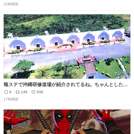
てるのに急に話変えてるよねw晴れだっけ？雨だっけ？っ
21時間前
信
ポ
い
て言ってるのに急に食べ物の話になったり何食べたっけ？
数
ス
ね
って言ってるのに急に天気の話になったりとかwでもそこ
ト
数
数
がハチワレらしい！！
報ステで沖縄研修道場が紹介されてるね。ちゃんとした名
前出してないけど。#報道ステーション
8
149
938
返
リ
い
17時間前
信
ポ
い
数
ス
ね
ト
数
数