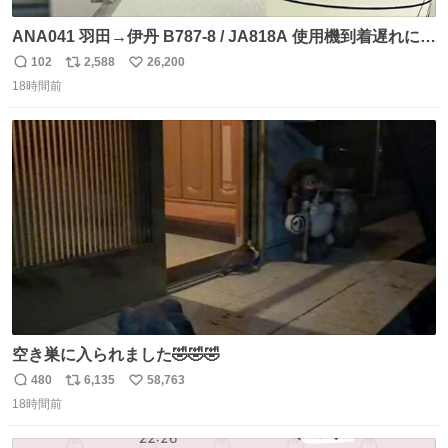
ANA041 羽田→伊丹 B787-8 / JA818A 使用機到着遅れにつ
き 「安全に支障ない範囲で1分1秒でも遅延回復に努めてお
102
2,588
26,200
返
リ
い
ります」と機長の気合い十分！ が、フライトは順調に進み
18時間前
信
ポ
い
すぎ… 「飛ばしすぎたせいか現在奈良県上空での待機を命
数
ス
ね
じられております」 でコンソメスープ吹き出しそうになり
ト
数
数
ましたw
空き巣に入られました🤣🤣🤣
480
6,135
58,763
返
リ
い
18時間前
信
ポ
い
数
ス
ね