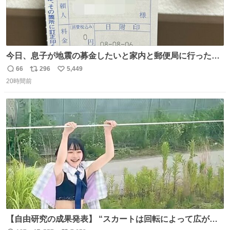
今日、息子が地震の募金したいと家内と郵便局に行ったみ
たいです。おもちゃとか買う選択肢もあったと思うけど、
66
296
5,449
返
リ
い
自分で貯めてた2万円を役に立てて欲しい、みんなも元気
20時間前
信
ポ
い
になって欲しいと。家内も一緒に募金したので、自分も何
数
ス
ね
かできたらなぁと思いました。
ト
数
数
【自由研究の成果発表】 “スカートは回転によって広がる