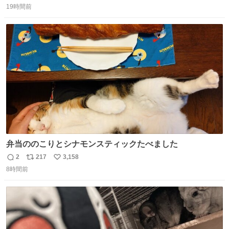
した。 うちの父は、トヨタカローラのボディをオート生産
19時間前
信
ポ
い
する、工業ロボットの製作者なんですが、 父が電動ベット
数
ス
ね
の配線をハンダで修理している横で、
ト
数
数
弁当ののこりとシナモンスティックたべました
2
217
3,158
返
リ
い
8時間前
信
ポ
い
数
ス
ね
ト
数
数