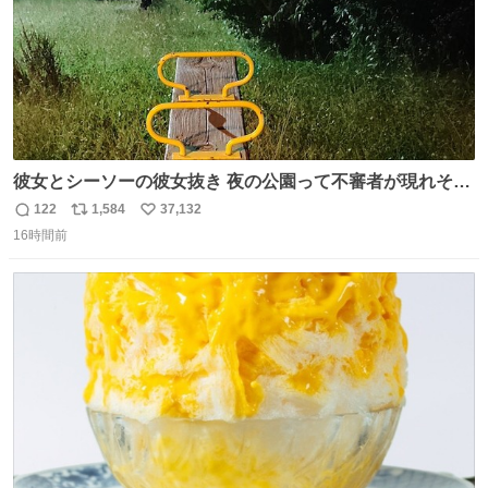
彼女とシーソーの彼女抜き 夜の公園って不審者が現れそう
で怖いんだよな
122
1,584
37,132
返
リ
い
16時間前
信
ポ
い
数
ス
ね
ト
数
数