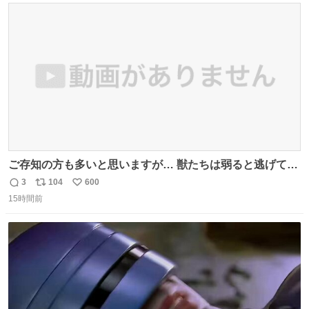
ト
数
数
ご存知の方も多いと思いますが… 獣たちは弱ると逃げて茂
みに入りますが、この時モンハンでいうエリア移動をしま
3
104
600
返
リ
い
す。 他のエリアに行くと同じ個体と出会えて体力も減った
15時間前
信
ポ
い
ままなので落ち着いて仕留めましょう。 ちなみに何回か移
数
ス
ね
動(もしくは時間経過？)でガチ逃げされるんでご注意を。 #
ト
数
数
ほの暮しの庭