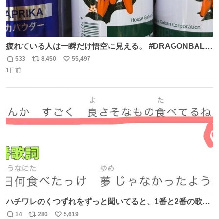
疲れている人は一瞬だけ悟空に見える。 #DRAGONBALL
#ドラゴンボール
533
8,450
55,497
返
リ
い
1日前
信
ポ
い
数
ス
ね
ト
数
数
ハチワレのくつずれをずっと聞いてると、1番と2番の歌詞
のこの赤線の部分、本来なら絶対逆の方が歌詞の意味合っ
14
280
5,619
返
リ
い