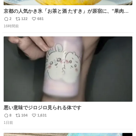
京都の人気かき氷「お茶と酒 たすき」が原宿に、“果肉た
っぷり”夏限定アップルマンゴー＆定番ほうじ茶みつ -
2
122
681
返
リ
い
fashion-press.net/news/149581
16時間前
信
ポ
い
数
ス
ね
ト
数
数
悪い意味でジロジロ見られる体です
8
104
1,631
返
リ
い
1日前
信
ポ
い
数
ス
ね