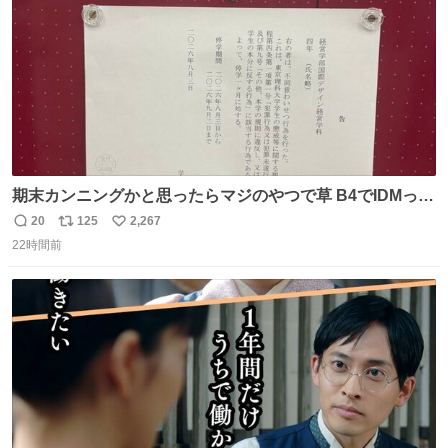
期末カンニングかと思ったらマジのやつで草 B4でIDMって
ことはおそらく就職だし、内定取り消し？ それと夏休み期
20
125
2,267
返
リ
い
間の停学って無意味じゃね？
22時間前
信
ポ
い
数
ス
ね
ト
数
数