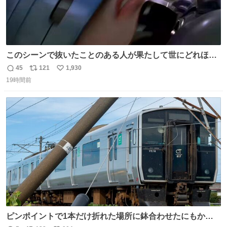
このシーンで抜いたことのある人が果たして世にどれほど
いることか このアカウントに辿り着いた皆さんとは、ロボ
45
121
1,930
返
リ
い
コップ2についてこれからもぜひ語り合っていきたい
19時間前
信
ポ
い
数
ス
ね
ト
数
数
ピンポイントで1本だけ折れた場所に鉢合わせたにもかか