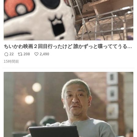
ちいかわ映画２回目行ったけど 誰かずっと喋っててうるさ
かった 許せねえ
22
208
2,490
返
リ
い
15時間前
信
ポ
い
数
ス
ね
ト
数
数