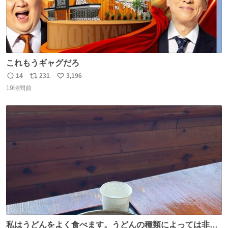
これもうギャグだろ
14
231
3,196
返
リ
い
19時間前
信
ポ
い
数
ス
ね
ト
数
数
私はうどんをよく食べます。うどんの種類によっては非常