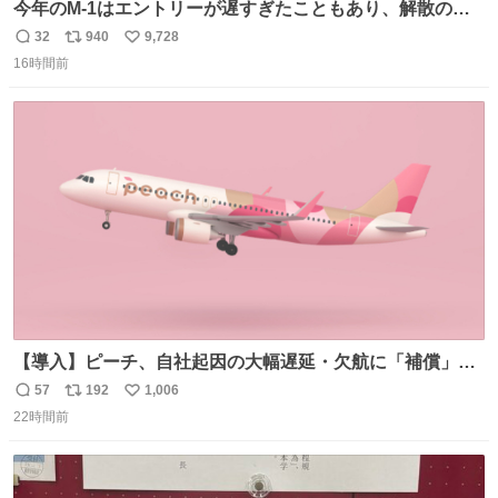
今年のM-1はエントリーが遅すぎたこともあり、解散の可
能性を作り出してからのスタート！！ 遅くなって申し訳な
32
940
9,728
返
リ
い
い🙏 エントリーナンバーは「GO!無策!」でかなり覚えやす
16時間前
信
ポ
い
い！応援をお願いすることになりそう！！
数
ス
ね
ト
数
数
【導入】ピーチ、自社起因の大幅遅延・欠航に「補償」開
始へ news.livedoor.com/article/detail… 同社に起因する理
57
192
1,006
返
リ
い
由によって大幅遅延や欠航が発生した場合、乗客が負担し
22時間前
信
ポ
い
た宿泊費や交通費を、領収書の事後申請に基づき、国内線
数
ス
ね
は1人あたり上限1万円、国際線は上限2万円まで支払う。
ト
数
数