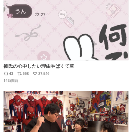
ト
数
数
彼氏の心中したい理由やばくて草
43
558
27,546
返
リ
い
16時間前
信
ポ
い
数
ス
ね
ト
数
数