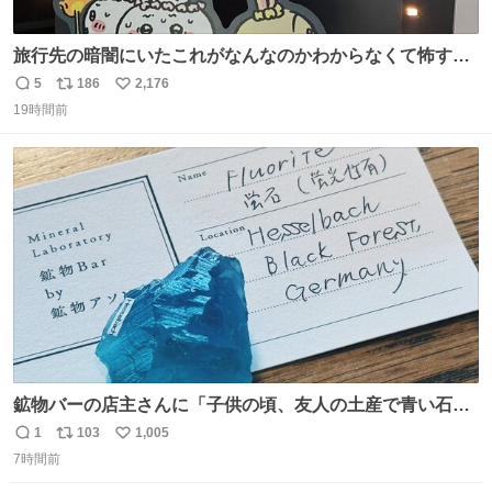
旅行先の暗闇にいたこれがなんなのかわからなくて怖すぎ
た 子どもたちも怖がりまくってた👻 ちいかわってこういう
5
186
2,176
返
リ
い
感じのお話なんですか…？
19時間前
信
ポ
い
数
ス
ね
ト
数
数
鉱物バーの店主さんに「子供の頃、友人の土産で青い石を
貰って、それがすごく気に入ってたのに、いつかの引越し
1
103
1,005
返
リ
い
で無くしてしまった」という話をしたら、 「お土産で買っ
7時間前
信
ポ
い
てきたくらいの価格感なら、ドイツの黒い森のフローライ
数
ス
ね