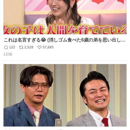
これは名言すぎる😂 (消しゴム食べた6歳の弟を思い出しな
がら)
122
2,528
57,665
返
リ
い
1日前
信
ポ
い
数
ス
ね
ト
数
数