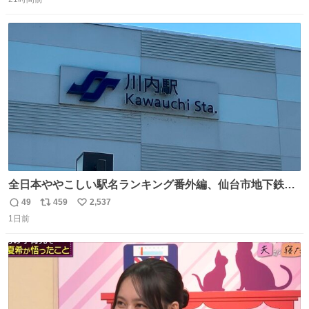
信
ポ
い
数
ス
ね
ト
数
数
全日本ややこしい駅名ランキング番外編、仙台市地下鉄川
内駅
49
459
2,537
返
リ
い
1日前
信
ポ
い
数
ス
ね
ト
数
数