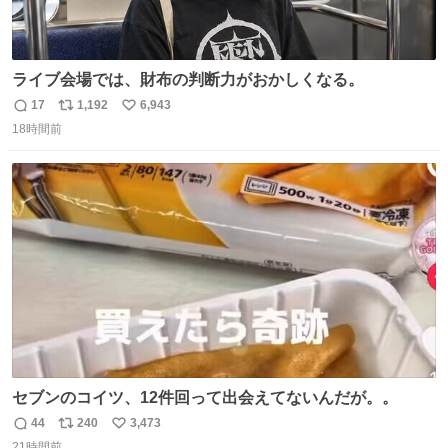
ライブ会場では、財布の判断力がおかしくなる。
17
1,192
6,943
返
リ
い
18時間前
信
ポ
い
数
ス
ね
ト
数
数
セブンのコイツ、12件回って出会えてないんだが。。
44
240
3,473
返
リ
い
21時間前