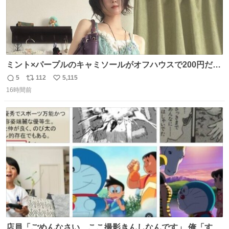
ミント×パープルのキャミソールがオフハウスで200円だっ
た♩
5
112
5,115
返
リ
い
16時間前
信
ポ
い
数
ス
ね
ト
数
数
店員「ごめんなさい、ここ撮影きんしなんです」 俺「すみ