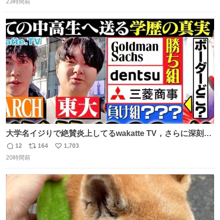
23時間前
信
ポ
い
数
ス
ね
ト
数
数
大学名イジりで絶賛炎上してるwakatte TV，さらに深刻な
問題はこっちでは？ ・都内の特定企業に入るのを極度に推
12
164
1,703
返
リ
い
奨し，それ以外の地域で堅実に生きるのを周縁化する ・恋
20時間前
信
ポ
い
愛にかまけ，「陽キャラ」として振る舞うのを極端に中心
数
ス
ね
化する ・院生が研究環境を求め他大学に移るのを批判する
ト
数
数
過去例↓