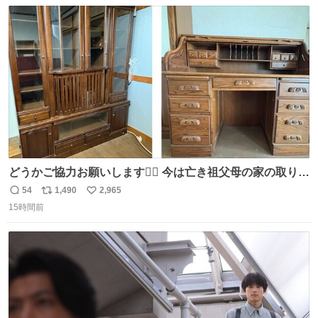
数
ス
ね
ニャは益々素晴らしい場所になってる
ト
数
数
どうかご協力お願いします🙇‍♂️ 今は亡き祖父母の家の取り壊
しが決まり、どうしても処分して欲しくない食器棚と机の
54
1,490
2,965
返
リ
い
引き取り手を探しております この2つは私の祖母が当初一
15時間前
信
ポ
い
目惚れで購入したもので、祖母はc型肝炎で58歳という若
数
ス
ね
さで亡くなりましたが、この家具達をとても大切にしてお
ト
数
数
りました 続く↓