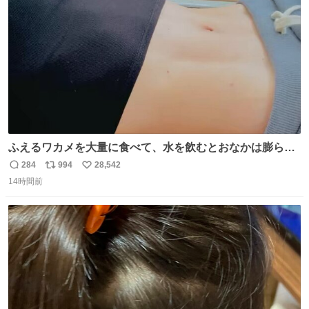
数
後がいいです。 https://t.co/9nMHIrETkw
ふえるワカメを大量に食べて、水を飲むとおなかは膨ら
む・・・・！？ ⚠️よい子は絶対マネしないでね⚠️ #夏休み
284
994
28,542
返
リ
い
の自由研究
14時間前
信
ポ
い
数
ス
ね
ト
数
数