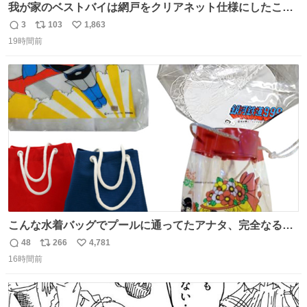
我が家のベストバイは網戸をクリアネット仕様にしたこ
と。網目が細かいから虫の侵入は一切許さないし、見た目
3
103
1,863
返
リ
い
もクリアで網戸の存在を感じない。特筆すべきはその値
19時間前
信
ポ
い
段。家全体(9箇所)でも3万円でお釣りが来るという超最強
数
ス
ね
コスパ。これから家を建てる方は迷わず採用してほしい。
ト
数
数
こんな水着バッグでプールに通ってたアナタ、完全なる同
世代（笑） #70年代 #80年代 #昭和レトロ
48
266
4,781
返
リ
い
16時間前
信
ポ
い
数
ス
ね
ト
数
数