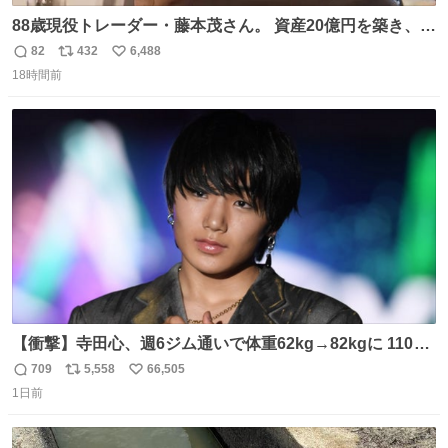
88歳現役トレーダー・藤本茂さん。 資産20億円を築き、
「令和のブラックマンデー」で2億6000万円の含み損を抱
82
432
6,488
返
リ
い
えても生き残った男が、血と汗で掴んだ「相場の8箇条」
18時間前
信
ポ
い
です。 1. 朝の急落は「買い」、朝の急騰は「売り」。 2.
数
ス
ね
午後の急騰は追わない。午後の急落は翌朝に狙う。
ト
数
数
【衝撃】寺田心、週6ジム通いで体重62kg→82kgに 110kg
のベンチプレス持ち上げる姿披露
709
5,558
66,505
返
リ
い
news.livedoor.com/article/detail… 元々自重のみだった
1日前
信
ポ
い
が、更に筋肉を大きくするためジム通いを開始。筋肉増量
数
ス
ね
のためおにぎり10個、ゼリー飲料3～4本、パスタと毎日4
ト
数