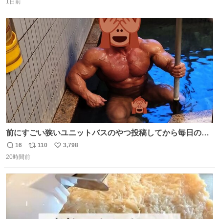
の
1日前
信
ポ
い
数
ス
ね
ト
数
数
前にすごい狭いユニットバスのやつ投稿してから毎日のよ
うに温泉とかに連れてってもらってる。SNS効果凄い。俺
16
110
3,798
返
リ
い
は幸せもんです・・・いつもありがとうございます🫡
20時間前
信
ポ
い
数
ス
ね
ト
数
数