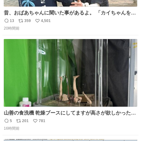
昔、おばあちゃんに聞いた事があるよ。 「カイちゃんをい
じめると、アイツが海から上がって来るぞ。」って。
13
359
4,501
返
リ
い
20時間前
信
ポ
い
数
ス
ね
ト
数
数
山善の食洗機 乾燥ブースにしてますが高さが欲しかったの
でコレクションケースを置くだけのツルセコ改造 扉が手前
5
201
781
返
リ
い
に開き天井の温度もしっかり上がるのでかなり使いやすく
16時間前
信
ポ
い
なりました😎
数
ス
ね