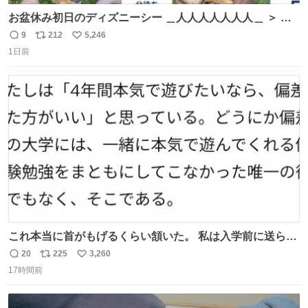
お盆休み初日のディズニーシー ＿人人人人人人人＿ ＞ 空
い て る！＜ ￣^Y^Y^Y^Y^ Y￣
9
212
5,246
返
リ
い
1日前
信
ポ
い
数
ス
ね
ト
数
数
これ本当に首がもげるくらい頷いた。 私は入学前に送られ
てきた、大学のサークル紹介冊子を見た時点で終わりを感
20
225
3,260
返
リ
い
じたので、女子大でもないくせに偏差値の高い大学のイン
17時間前
信
ポ
い
カレサークルに突撃して所属するという奇行で事なきを得
数
ス
ね
た。 高偏差値に行けないならせめてそれくらいした方が予
ト
数