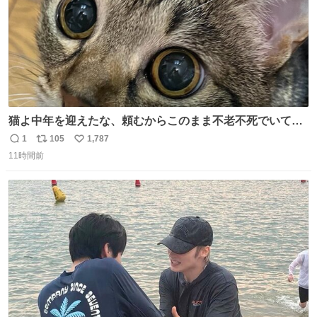
猫よ中年を迎えたな、頼むからこのまま不老不死でいてく
れ…と願ってから、いや人間の家族が死に絶えて猫だけこ
1
105
1,787
返
リ
い
の世に置いていくなんてひどいことはできない…と思って
11時間前
信
ポ
い
から、猫のこの可愛さと愛嬌なら未来永劫ほかの人間に可
数
ス
ね
愛がられて困ることもなかろうなと思ったのでやっぱり猫
ト
数
数
よ不老不死でいてくれ