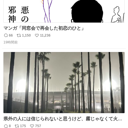
マンガ「同窓会で再会した初恋のひと」
66
1,150
11,236
返
リ
い
19時間前
信
ポ
い
数
ス
ね
ト
数
数
県外の人には信じられないと思うけど、霧じゃなくて火山
灰です🌋 #桜島
8
175
757