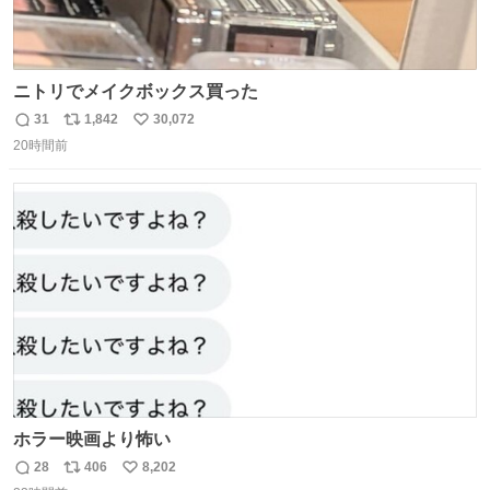
ニトリでメイクボックス買った
31
1,842
30,072
返
リ
い
20時間前
信
ポ
い
数
ス
ね
ト
数
数
ホラー映画より怖い
28
406
8,202
返
リ
い