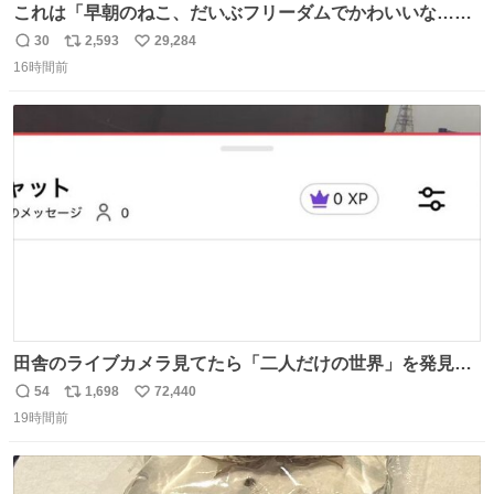
これは「早朝のねこ、だいぶフリーダムでかわいいな…」
の絵日記です🎐
30
2,593
29,284
返
リ
い
16時間前
信
ポ
い
数
ス
ね
ト
数
数
田舎のライブカメラ見てたら「二人だけの世界」を発見し
た
54
1,698
72,440
返
リ
い
19時間前
信
ポ
い
数
ス
ね
ト
数