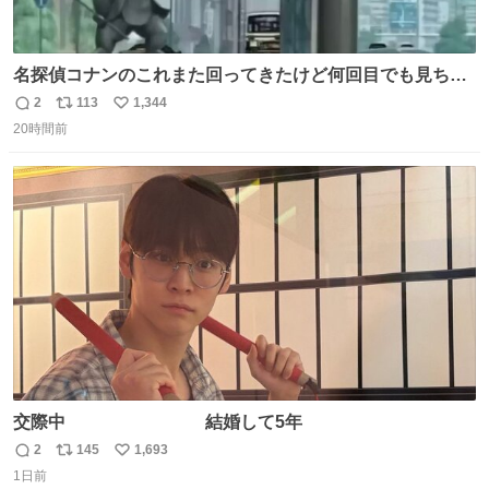
名探偵コナンのこれまた回ってきたけど何回目でも見ちゃ
う魔力あるのよな
2
113
1,344
返
リ
い
20時間前
信
ポ
い
数
ス
ね
ト
数
数
交際中 結婚して5年
2
145
1,693
返
リ
い
1日前
信
ポ
い