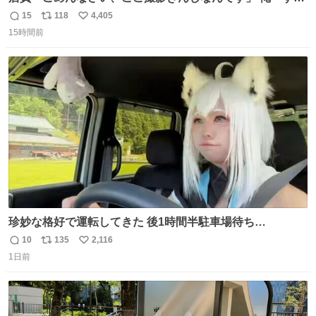
ません！すぐ消します」 店員「念のためフォルダから消し
15
118
4,405
返
リ
い
てるところ見せて頂けますか？」 俺「はい…」
15時間前
信
ポ
い
数
ス
ね
ト
数
数
珍妙な格好で運転してきた 後1時間半駐車場待ち…
10
135
2,116
返
リ
い
1日前
信
ポ
い
数
ス
ね
ト
数
数