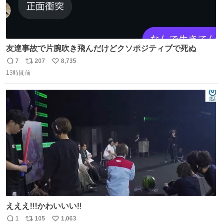
友達事故で片腕吹き飛んだけどクソポジティブで死ぬ
7
207
8,735
返
リ
い
13時間前
信
ポ
い
数
ス
ね
ト
数
数
えええ!!!かわいいい!!
1
105
1,063