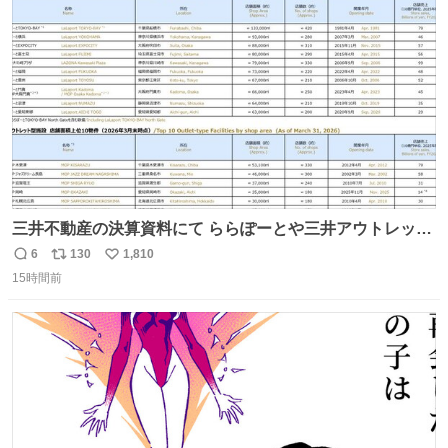
ト
数
数
三井不動産の決算資料にて ららぽーとや三井アウトレット
パークの店舗別売上高（2025年度）が一部判明
6
130
1,810
返
リ
い
15時間前
信
ポ
い
数
ス
ね
ト
数
数