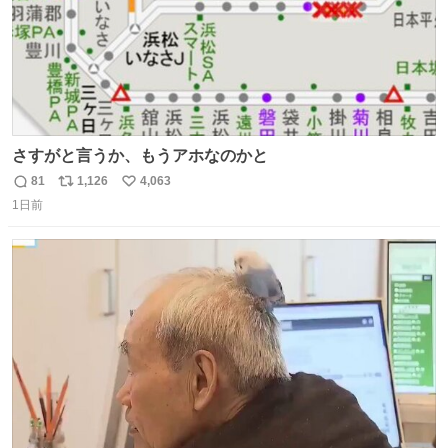
さすがと言うか、もうアホなのかと
81
1,126
4,063
返
リ
い
1日前
信
ポ
い
数
ス
ね
ト
数
数