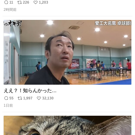
のミニチュア」 でも見ていってよ
11
226
1,203
返
リ
い
2時間前
信
ポ
い
数
ス
ね
ト
数
数
ええ？！知らんかった…
55
1,997
32,130
返
リ
い
1日前
信
ポ
い
数
ス
ね
ト
数
数