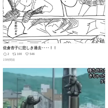
佐倉杏子に悲しき過去‥‥！！
2
100
546
返
リ
い
15時間前
信
ポ
い
数
ス
ね
ト
数
数