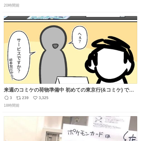
返
リ
い
20時間前
信
ポ
い
数
ス
ね
ト
数
数
来週のコミケの荷物準備中 初めての東京行(&コミケ) です
#C108
3
239
3,325
返
リ
い
18時間前
信
ポ
い
数
ス
ね
ト
数
数