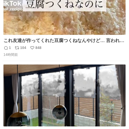
これ友達が作ってくれた豆腐つくねなんやけど… 言われる
まで豆腐って気づかなかった🤣✨ふわふわで食べ応えある
1
104
848
返
リ
い
し普通につくねより好きかもしれん🥹🤍 ダイエット中でも
14時間前
信
ポ
い
罪悪感なく食べられるの最高👇
数
ス
ね
ト
数
数