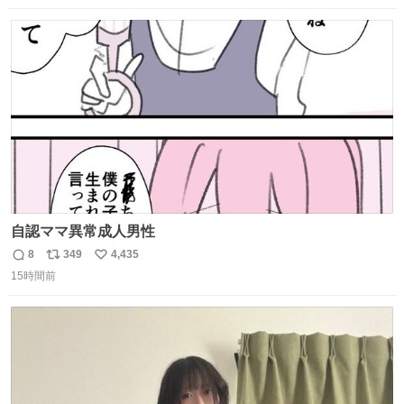
数
ス
ね
ト
数
数
自認ママ異常成人男性
8
349
4,435
返
リ
い
15時間前
信
ポ
い
数
ス
ね
ト
数
数