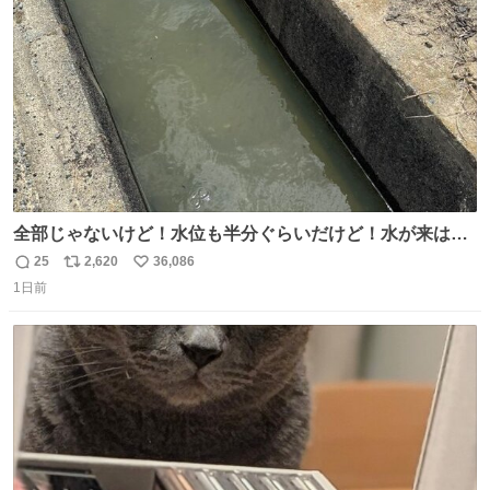
数
千kcalオーバーの食事を摂取し、増量したという。
全部じゃないけど！水位も半分ぐらいだけど！水が来はじ
めたよ！！！ 作業してくれた方々ありがとーーー
25
2,620
36,086
返
リ
い
ー！！！！！！！！！！！！！！！！！！！！！！！！！
1日前
信
ポ
い
！
数
ス
ね
ト
数
数