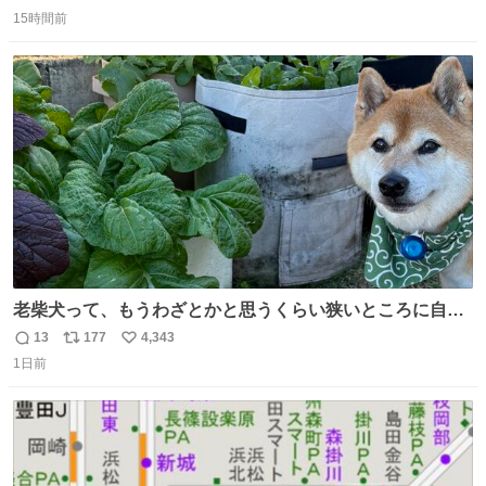
返
リ
い
15時間前
信
ポ
い
数
ス
ね
ト
数
数
老柴犬って、もうわざとかと思うくらい狭いところに自ら
はまりにいくじゃないですか？ 今朝ガーデニングしてる飼
13
177
4,343
返
リ
い
い主の間にはまってきて、最高に可愛かった♥️
1日前
信
ポ
い
数
ス
ね
ト
数
数