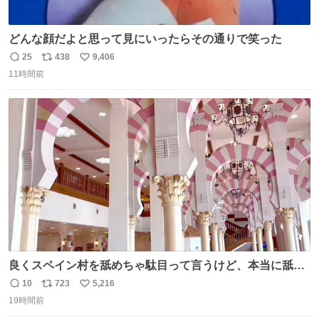
どんな顔だよと思って見にいったらその通りで笑った
25
438
9,406
返
リ
い
11時間前
信
ポ
い
数
ス
ね
ト
数
数
良くスペイン村を舐めちゃ駄目って言うけど、本当に舐め
ちゃ行けないのはスペィン村ホテル🏛🏨 だってロビーから
10
723
5,216
返
リ
い
中庭抜けるだけでこの有様🤩 ディズニーホテル泊まってる
19時間前
信
ポ
い
場所じゃない。 5年振りの志摩スペイン村パルケエスパー