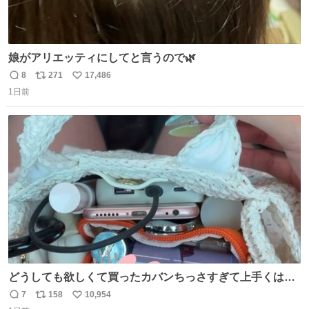
娘がアリエッティにしてと言うので🌿
8
271
17,486
返
リ
い
1日前
信
ポ
い
数
ス
ね
ト
数
数
どうしても欲しくて買ったカバンちっさすぎて上手くはめ
ないと荷物入らん。女のカバンってなんでこんなちっさい
7
158
10,954
返
リ
い