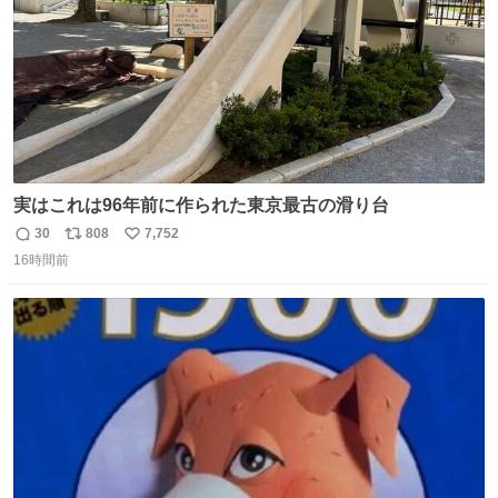
実はこれは96年前に作られた東京最古の滑り台
30
808
7,752
返
リ
い
16時間前
信
ポ
い
数
ス
ね
ト
数
数