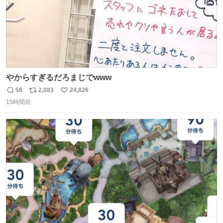
やからすぎるだろまじでwww
58
2,083
24,826
返
リ
い
15時間前
信
ポ
い
数
ス
ね
ト
数
数