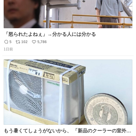
「怒られたよねぇ」→分かる人には分かる
5
102
5,786
返
リ
い
1日前
信
ポ
い
数
ス
ね
ト
数
数
もう暑くてしょうがないから、 「新品のクーラーの室外機