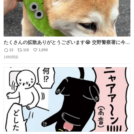
たくさんの拡散ありがとうございます😭 交野警察署に今確
認しましたら 柴犬ちゃんご家族の元に帰れたそうです🥹
12
110
1,050
返
リ
い
(息子は連絡不要と言ってたので) ご家族の方がXを見られ
18時間前
信
ポ
い
ていたのかは わかりませんがみなさんの応援の おかげで
数
ス
ね
す。 ありがとうございます😭 #柴犬 #迷い犬
ト
数
数