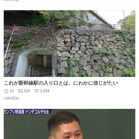
信
ポ
い
数
ス
ね
ト
数
数
これが新幹線駅の入り口とは、にわかに信じがたい
12
115
1,326
返
リ
い
19時間前
信
ポ
い
数
ス
ね
ト
数
数