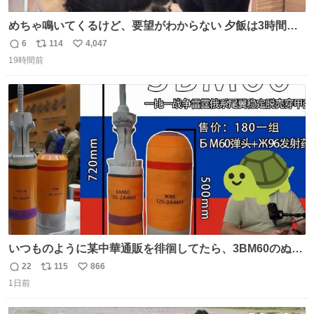
めちゃ鳴いてくるけど、要望がわからない 夕飯は3時間も
先だしな
6
114
4,047
返
リ
い
19時間前
信
ポ
い
数
ス
ね
ト
数
数
いつものように某中華通販を徘徊してたら、3BM60のぬい
ぐるみを発見してしまった…。
22
115
866
返
リ
い
1日前
信
ポ
い
数
ス
ね