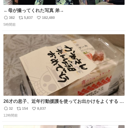
←母が撮ってくれた写真 弟→
382
5,837
182,480
返
リ
い
5時間前
信
ポ
い
数
ス
ね
ト
数
数
26才の息子、近年行動援護を使ってお出かけをよくする 親
との外出はもう嫌らしい。 中身は小学生位なのに小癪な😅
32
154
8,037
返
リ
い
昨日は夜のショッピングモールに行った 先に寝といてよ❗
12時間前
信
ポ
い
と何度も何度も言い残して。 起きたら冷蔵庫に… ああ、こ
数
ス
ね