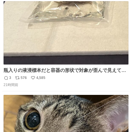
さで亡くなりましたが、この家具達をとても大切にしてお
ト
数
数
りました 続く↓
瓶入りの液浸標本だと容器の形状で対象が歪んで見えてし
まうことから、なるべく歪みがない状態で観察しやすいよ
3
576
4,585
返
リ
い
うにこのような形で保存していると前に科博の先生から教
21時間前
信
ポ
い
えてもらった #国立科学博物館
数
ス
ね
ト
数
数