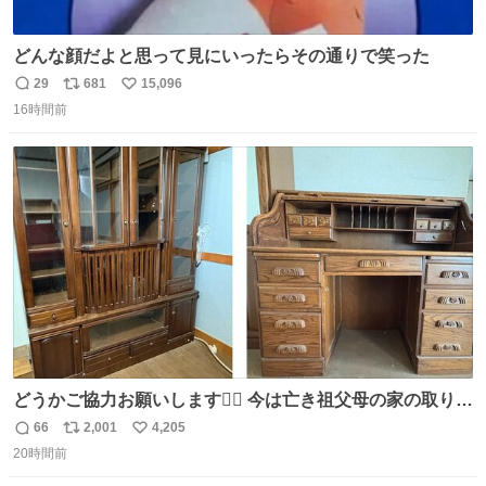
どんな顔だよと思って見にいったらその通りで笑った
29
681
15,096
返
リ
い
16時間前
信
ポ
い
数
ス
ね
ト
数
数
どうかご協力お願いします🙇‍♂️ 今は亡き祖父母の家の取り壊
しが決まり、どうしても処分して欲しくない食器棚と机の
66
2,001
4,205
返
リ
い
引き取り手を探しております この2つは私の祖母が当初一
20時間前
信
ポ
い
目惚れで購入したもので、祖母はc型肝炎で58歳という若
数
ス
ね