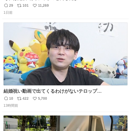
29
101
11,269
返
リ
い
1日前
信
ポ
い
数
ス
ね
ト
数
数
結婚祝い動画で出てくるわけがないテロップ
youtu.be/4pJ7U22AYtw
10
422
5,700
返
リ
い
13時間前
信
ポ
い
数
ス
ね
ト
数
数