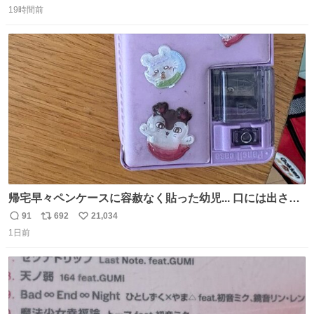
19時間前
信
ポ
い
数
ス
ね
ト
数
数
帰宅早々ペンケースに容赦なく貼った幼児... 口には出さぬ
が勿体無い精神で心がざわつく.....ッ
91
692
21,034
返
リ
い
1日前
信
ポ
い
数
ス
ね
ト
数
数