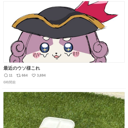
ト
数
数
最近のウソ様これ
11
664
3,694
返
リ
い
6時間前
信
ポ
い
数
ス
ね
ト
数
数