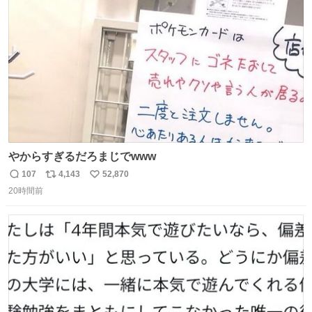
れ買いに行ってくれたんだ…😭
ト
数
数
やからすぎるだろまじでwww
107
4,143
52,870
返
リ
い
20時間前
信
ポ
い
数
ス
ね
ト
数
数