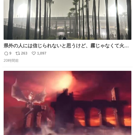
県外の人には信じられないと思うけど、霧じゃなくて火山
灰です🌋 #桜島
9
263
1,097
返
リ
い
20時間前
信
ポ
い
数
ス
ね
ト
数
数