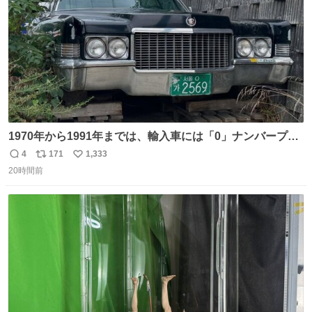
1970年から1991年までは、輸入車には「0」ナンバープレ
ートが使用されていました。 その後、この制度は廃止さ
4
171
1,333
返
リ
い
れ、すべての「0」ナンバープレートは抹消・無効化され
20時間前
信
ポ
い
ました。 ところが最近、その「0」ナンバープレートを装
数
ス
ね
着した車両が発見されました。 今でも残っていること自体
ト
数
数
が奇跡です……。