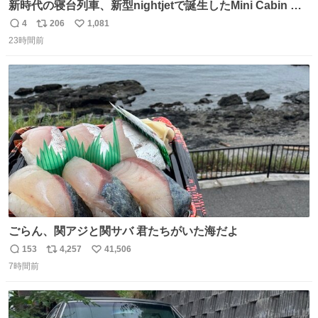
新時代の寝台列車、新型nightjetで誕生したMini Cabin ま
さに走るカプセルホテルといった感じで、一人旅で利用す
4
206
1,081
返
リ
い
るのにはちょうどいい設備。 他の人も言ってましたが、サ
23時間前
信
ポ
い
ンライズの後継に欲しい…
数
ス
ね
ト
数
数
ごらん、関アジと関サバ 君たちがいた海だよ
153
4,257
41,506
返
リ
い
7時間前
信
ポ
い
数
ス
ね
ト
数
数