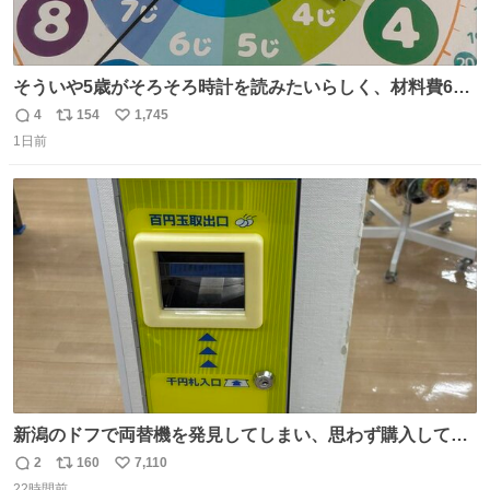
そういや5歳がそろそろ時計を読みたいらしく、材料費600
円で作れる知育時計作ってみた！ めっちゃ簡単！ ありがと
4
154
1,745
返
リ
い
う先人！
1日前
信
ポ
い
数
ス
ね
ト
数
数
新潟のドフで両替機を発見してしまい、思わず購入してし
まい大阪に発送するイベントが発生
2
160
7,110
返
リ
い
22時間前