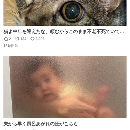
猫よ中年を迎えたな、頼むからこのまま不老不死でいてく
れ…と願ってから、いや人間の家族が死に絶えて猫だけこ
2
184
3,008
返
リ
い
の世に置いていくなんてひどいことはできない…と思って
16時間前
信
ポ
い
から、猫のこの可愛さと愛嬌なら未来永劫ほかの人間に可
数
ス
ね
愛がられて困ることもなかろうなと思ったのでやっぱり猫
ト
数
数
よ不老不死でいてくれ
夫から早く風呂あがれの圧がこちら