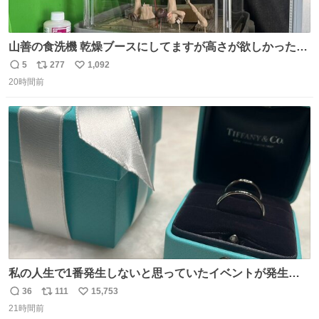
山善の食洗機 乾燥ブースにしてますが高さが欲しかったの
でコレクションケースを置くだけのツルセコ改造 扉が手前
5
277
1,092
返
リ
い
に開き天井の温度もしっかり上がるのでかなり使いやすく
20時間前
信
ポ
い
なりました😎
数
ス
ね
ト
数
数
私の人生で1番発生しないと思っていたイベントが発生し
ました
36
111
15,753
返
リ
い
21時間前
信
ポ
い