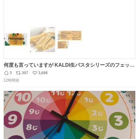
数
何度も言っていますが KALDI生パスタシリーズのフェット
チーネは 真剣(ガチ)で美味いぞ
3
307
3,686
返
リ
い
12時間前
信
ポ
い
数
ス
ね
ト
数
数