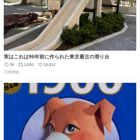
実はこれは96年前に作られた東京最古の滑り台
38
1,092
10,812
返
リ
い
21時間前
信
ポ
い
数
ス
ね
ト
数
数