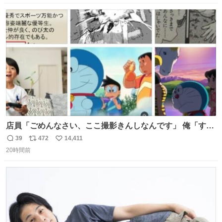
数
ス
ね
ト
数
数
店員「ごめんなさい、ここ撮影きんしなんです」 俺「すみ
ません！すぐ消します」 店員「念のためフォルダから消し
39
472
14,411
返
リ
い
てるところ見せて頂けますか？」 俺「はい…」
20時間前
信
ポ
い
数
ス
ね
ト
数
数