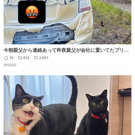
今朝親父から連絡あって昨夜親父が会社に置いてたプリウ
スが燃えたらしく、距離と経年でバッテリーイカれてた
35
832
2,897
返
リ
い
か？って思ったら放火らしいし隣のトラックも一部燃えた
9時間前
信
ポ
い
みたい。 それも胸糞だけど、単なる火災扱いで放火に切り
数
ス
ね
変わらないから犯人野放しらしい。
ト
数
数