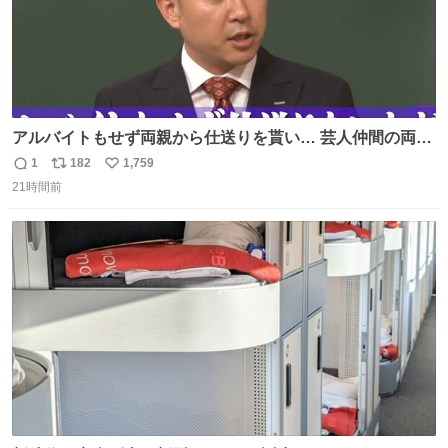
アルバイトもせず両親から仕送りを貰い… 芸人仲間の両親
のスネまでかじる!? ドンデコルテ銀次⚡️ 無料見逃し配信は
1
182
1,759
返
リ
い
こちらから ▶︎abema.go.link/gBLVb ◤しくじり先生
21時間前
信
ポ
い
ABEMAにて毎週最新話無料配信中◢ @10000nabe
数
ス
ね
@akmllube0617
ト
数
数