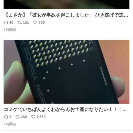
【まさか】「彼女が事故を起こしました」 ひき逃げで逃走
した男、AIの相談履歴で“ウソ発覚” 警察が男のスマホを押
40
151
836
返
リ
い
収して解析すると、出頭する前に事故の詳しい状況やどう
7時間前
信
ポ
い
対応すればいいかをAIに相談していたことがわかった。し
数
ス
ね
かし、AIの回答は「正直に警察に話すように」だった。
ト
数
数
コミケでいちばんよくわからんお土産になりたい！！！！
#C108
3
260
1,668
返
リ
い
7時間前
信
ポ
い
数
ス
ね