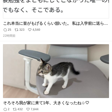
これ本当に首がもげるくらい頷いた。 私は入学前に送られ
てきた、大学のサークル紹介冊子を見た時点で終わりを感
25
323
4,540
返
リ
い
じたので、女子大でもないくせに偏差値の高い大学のイン
22時間前
信
ポ
い
カレサークルに突撃して所属するという奇行で事なきを得
数
ス
ね
た。 高偏差値に行けないならせめてそれくらいした方が予
ト
数
数
後がいいです。 https://t.co/9nMHIrETkw
そろそろ我が家に来て1年、大きくなったね☺️🤍
2
432
7,644
返
リ
い