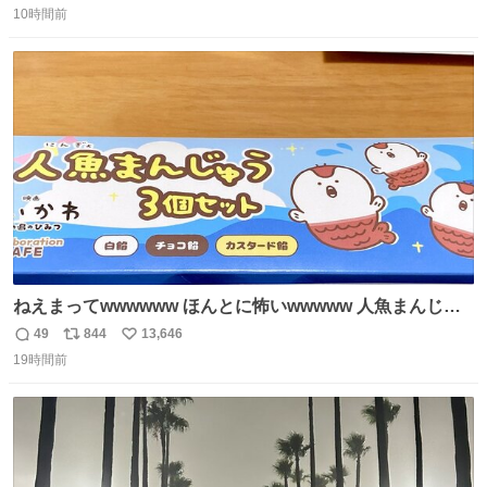
10時間前
信
ポ
い
数
ス
ね
ト
数
数
ねえまってwwwwww ほんとに怖いwwwww 人魚まんじゅ
う買ってきたから私も永遠のいのちを…ぐへへ…と思いな
49
844
13,646
返
リ
い
がら1つ食べたら 奥歯欠けたんだけど！！！！？？？ しか
19時間前
信
ポ
い
もガッツリ😭 まんじゅうだよ？？？？？？ ガリッて言っ
数
ス
ね
たから何？と思って口から出したら自分の歯wwwwww セ
ト
数
数
イレーンの呪いじゃん😭