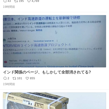
43
195
4,769
返
リ
い
19時間前
信
ポ
い
数
ス
ね
ト
数
数
インド関係のページ、もしかして全部消されてる?
2
101
855
返
リ
い
15時間前
信
ポ
い
数
ス
ね
ト
数
数