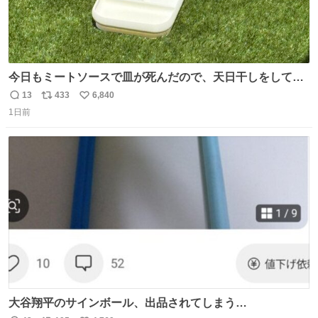
今日もミートソースで皿が死んだので、天日干しをしてい
ます🍝 ありがとう先人の知恵
13
433
6,840
返
リ
い
1日前
信
ポ
い
数
ス
ね
ト
数
数
大谷翔平のサインボール、出品されてしまう…