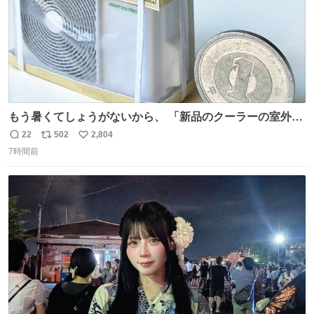
もう暑くてしょうがないから、 「新品のクーラーの室外機
のミニチュア」 でも見ていってよ
22
502
2,804
返
リ
い
7時間前
信
ポ
い
数
ス
ね
ト
数
数