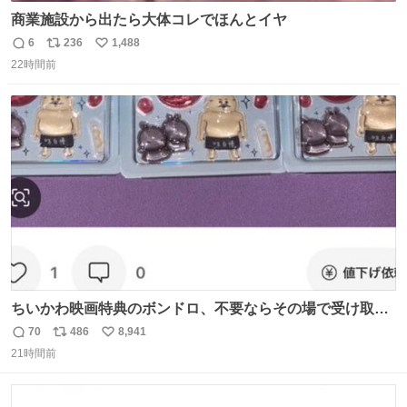
商業施設から出たら大体コレでほんとイヤ
6
236
1,488
返
リ
い
22時間前
信
ポ
い
数
ス
ね
ト
数
数
ちいかわ映画特典のボンドロ、不要ならその場で受け取り
辞退すれば良いのに白々しい
70
486
8,941
返
リ
い
21時間前
信
ポ
い
数
ス
ね
ト
数