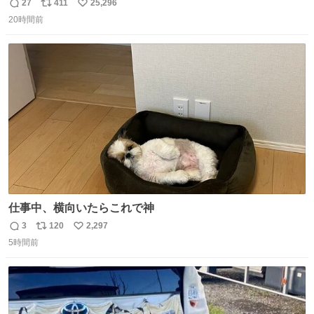
27
411
25,296
返
リ
い
20時間前
信
ポ
い
数
ス
ね
ト
数
数
仕事中、横向いたらこれで神
3
120
2,297
返
リ
い
5時間前
信
ポ
い
数
ス
ね
ト
数
数