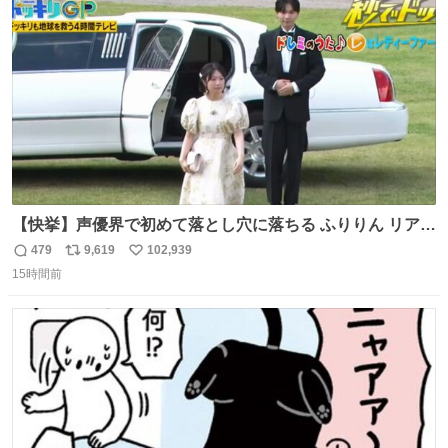
ト
数
数
【快挙】声優界で初めて落とし穴に落ちる ふりりん リアク
ションが最高過ぎる🤣 #ドッキリGP #降幡愛
479
9,619
102,939
返
リ
い
15時間前
信
ポ
い
数
ス
ね
ト
数
数