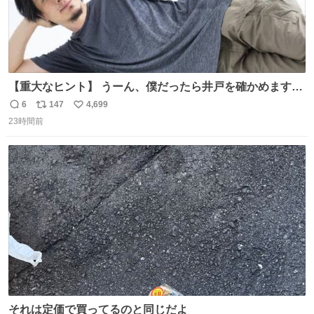
【重大なヒント】 うーん、僕だったら井戸を確かめますけ
どね
6
147
4,699
返
リ
い
23時間前
信
ポ
い
数
ス
ね
ト
数
数
それは定価で買ってるのと同じだよ