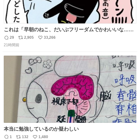
これは「早朝のねこ、だいぶフリーダムでかわいいな…」
の絵日記です🎐
29
2,905
33,266
返
リ
い
21時間前
信
ポ
い
数
ス
ね
ト
数
数
本当に勉強しているのか疑わしい
1
132
1,480
返
リ
い