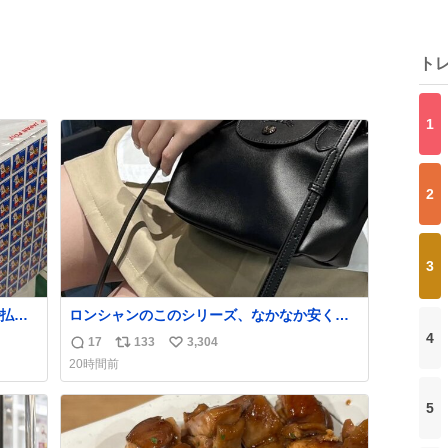
ト
1
2
3
払い
ロンシャンのこのシリーズ、なかなか安くな
PR
らないのにセール価格になってる🖤✨レザー
4
17
133
3,304
返
リ
い
なのが反則級にかわいい。持ってるだけでコ
20時間前
ーデが格上げされる。
信
ポ
い
数
ス
ね
5
ト
数
数