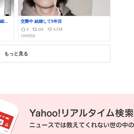
細か
交際中 結婚して5年目
代の
3
111
4,716
返
リ
い
はな
18時間前
私は
信
ポ
い
ごく
数
ス
ね
は別
ト
数
もっと見る
数