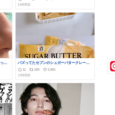
返
リ
い
住ませる考えらしい 病院も全部駅前にある
14時間前
信
ポ
い
数
ス
ね
ト
数
数
っく
バズってたセブンのシュガーバタークレープ
管理す
うますぎて7NOWで買い溜め🛒💭
11
100
2,981
返
リ
い
15時間前
信
ポ
い
数
ス
ね
ト
数
数