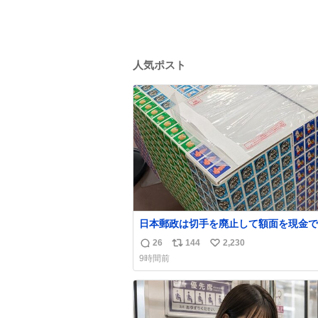
人気ポスト
日本郵政は切手を廃止して額面を現金で
戻せ2026 #日本郵政 @JapanPostHD_
26
144
2,230
返
リ
い
9時間前
信
ポ
い
数
ス
ね
ト
数
数