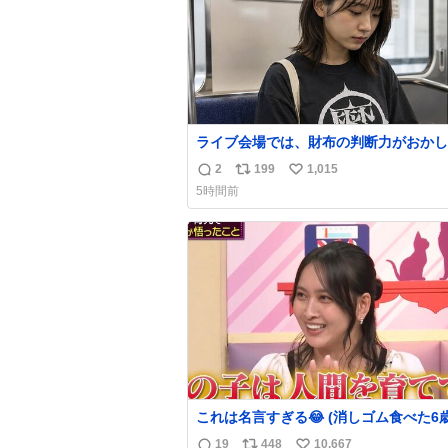
ライブ会場では、財布の判断力がおかし
る。
2
199
1,015
返
リ
い
5時間前
信
ポ
い
数
ス
ね
ト
数
数
これは名言すぎる😂 (消しゴム食べた6
を思い出しながら)
19
448
10,667