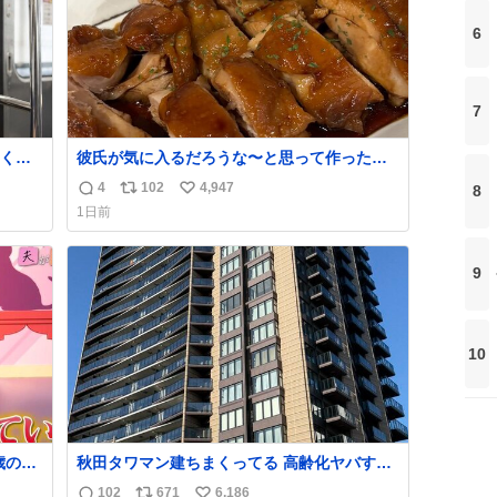
6
7
くな
彼氏が気に入るだろうな〜と思って作ったら
想像の何倍も美味しい美味しい言ってくれて
4
102
4,947
8
返
リ
い
嬉しい
1日前
信
ポ
い
数
ス
ね
ト
数
9
数
10
歳の弟
秋田タワマン建ちまくってる 高齢化ヤバすぎ
て駅前にコンパクトシティつくって高齢者を
102
671
6,186