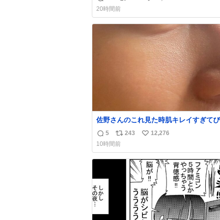
返
リ
い
20時間前
信
ポ
い
数
ス
ね
ト
数
数
佐野さんのこれ見た時肌キレイすぎてび
りしたし、やはりアイドルって体型･肌
5
243
12,276
返
リ
い
ごすぎる
10時間前
信
ポ
い
数
ス
ね
ト
数
数