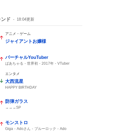
レンド
18:04
更新
アニメ・ゲーム
ジャイアントお嬢様
バーチャルYouTuber
ばあちゃる
世界初
2017年
VTuber
デビュー
YouTuber
エンタメ
大西流星
HAPPY BIRTHDAY
防弾ガラス
→→→SP
モンストロ
Giga
Adoさん
ブルーロック
Ado