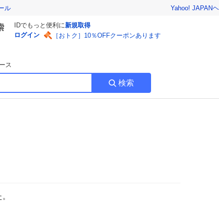
Yahoo! JAPAN
ヘ
ール
IDでもっと便利に
新規取得
ログイン
［おトク］10％OFFクーポンあります
ース
検索
た。