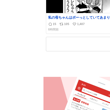
私の母ちゃんはボーっとしていてあまり
い事を気にしません。優秀な人の多い現
15
105
1,407
返
リ
い
価値観から見ると、あまり優秀な母親で
6時間前
いかもしれません。でも、だからこそ、
信
ポ
い
そういう母親が大好きです。今も昔もす
数
ス
ね
リラックスします。「優秀」と「良い」
ト
数
なんですよね。 1/2
数