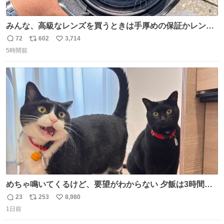
みんな、高級なレンズを買うときは手厚めの保証かレンズ
保護フィルターをちゃんと付けておくんだぞ、お兄さんと
72
602
3,714
返
リ
い
の約束だぞ…😭 涙で画面が見えない…
5時間前
信
ポ
い
数
ス
ね
ト
数
数
めちゃ鳴いてくるけど、要望がわからない 夕飯は3時間も
先だしな
23
253
8,980
返
リ
い
1日前
信
ポ
い
数
ス
ね