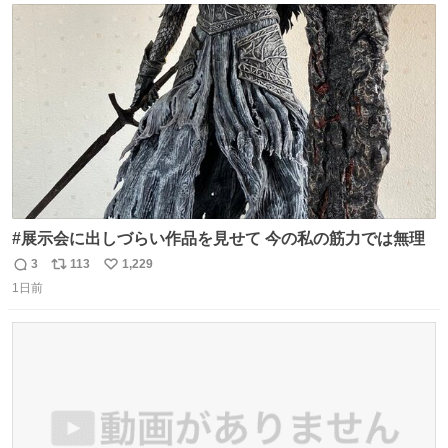
ト
数
数
#展示会に出しづらい作品を見せて 今の私の筋力では無理
3
113
1,229
返
リ
い
1日前
信
ポ
い
数
ス
ね
ト
数
数