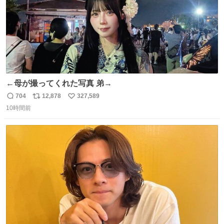
←母が撮ってくれた写真 弟→
704
12,878
327,589
返
リ
い
10時間前
信
ポ
い
数
ス
ね
ト
数
数