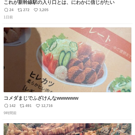
これが新幹線駅の入り口とは、にわかに信じがたい
24
272
3,205
返
リ
い
1日前
信
ポ
い
数
ス
ね
ト
数
数
コメダまじでふざけんなwwwwww
142
491
12,716
返
リ
い
9時間前
信
ポ
い
数
ス
ね
ト
数
数