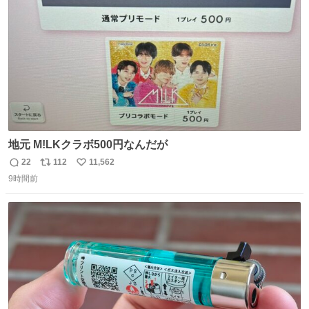
数
地元 M!LKクラボ500円なんだが
22
112
11,562
返
リ
い
9時間前
信
ポ
い
数
ス
ね
ト
数
数