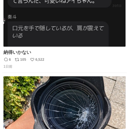
納得いかない
6
105
6,522
返
リ
い
1日前
信
ポ
い
数
ス
ね
ト
数
数