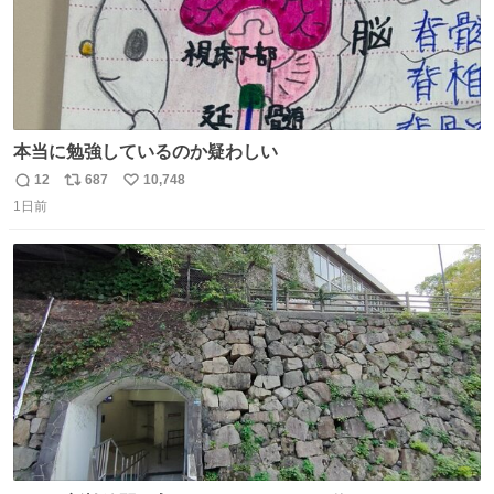
本当に勉強しているのか疑わしい
12
687
10,748
返
リ
い
1日前
信
ポ
い
数
ス
ね
ト
数
数