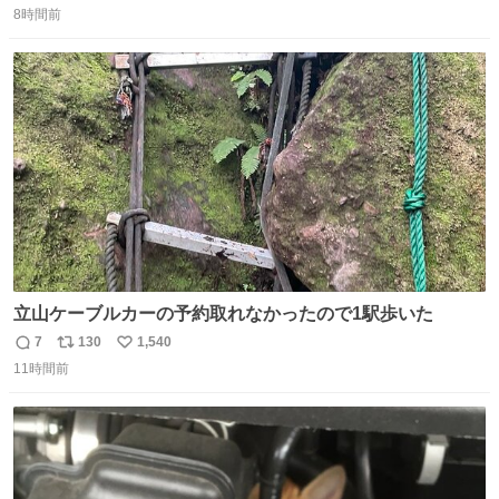
8時間前
信
ポ
い
数
ス
ね
ト
数
数
立山ケーブルカーの予約取れなかったので1駅歩いた
7
130
1,540
返
リ
い
11時間前
信
ポ
い
数
ス
ね
ト
数
数