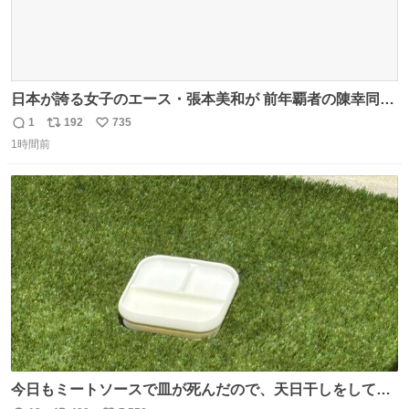
日本が誇る女子のエース・張本美和が 前年覇者の陳幸同を
撃破！💥💥💥 最強18歳が中国勢をなぎ倒し 横浜の地で見
1
192
735
返
リ
い
事優勝を果たす🏆✨ #WTTチャンピオンズ横浜 女子シング
1時間前
信
ポ
い
ルス決勝 🇯🇵#張本美和 4-2 陳幸同🇨🇳 13-11/11-7/9-
数
ス
ね
11/11-9/1-11/11-7 U-NEXTで 日本人勢の試合を独占ライブ
ト
数
数
配信
今日もミートソースで皿が死んだので、天日干しをしてい