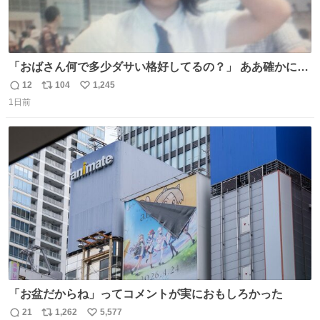
「おばさん何で多少ダサい格好してるの？」 ああ確かに多
少ダサいな。君達が大人になる時にはこんな格好しなくて
12
104
1,245
返
リ
い
済むと良いな
1日前
信
ポ
い
数
ス
ね
ト
数
数
「お盆だからね」ってコメントが実におもしろかった
21
1,262
5,577
返
リ
い