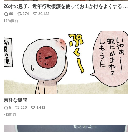
26才の息子、近年行動援護を使ってお出かけをよくする 親
との外出はもう嫌らしい。 中身は小学生位なのに小癪な😅
69
374
20,133
返
リ
い
昨日は夜のショッピングモールに行った 先に寝といてよ❗
17時間前
信
ポ
い
と何度も何度も言い残して。 起きたら冷蔵庫に… ああ、こ
数
ス
ね
れ買いに行ってくれたんだ…😭
ト
数
数
素朴な疑問
5
220
4,442
返
リ
い
8時間前
信
ポ
い
数
ス
ね
ト
数