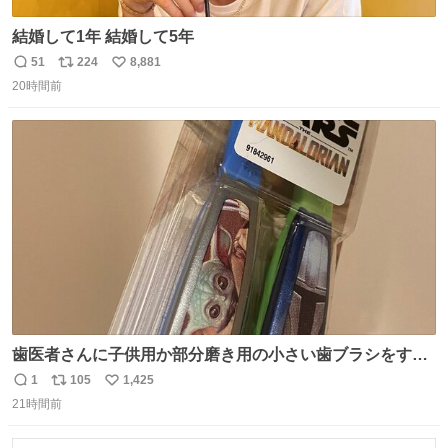
結婚して1年 結婚して5年
51
224
8,881
返
リ
い
20時間前
信
ポ
い
数
ス
ね
ト
数
数
歯医者さんに子供用か部分磨き用の小さい歯ブラシをすす
められたので今日から私の歯ブラシこれ
1
105
1,425
返
リ
い
21時間前
信
ポ
い
数
ス
ね