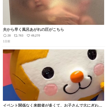
夫から早く風呂あがれの圧がこちら
28
763
49,270
返
リ
い
1日前
信
ポ
い
数
ス
ね
ト
数
数
イベント関係なく来館者が多くて、お子さんで大にぎわ