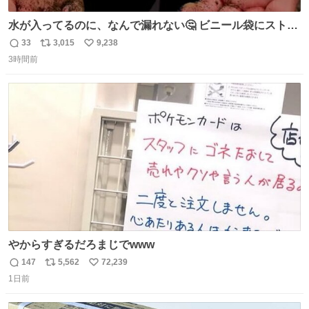
水が入ってるのに、なんで漏れない🤔 ビニール袋にストロ
ーを刺しているだけなのに、水が漏れない😳 実はこれ、ち
33
3,015
9,238
返
リ
い
ゃんと理由があるんです💁🏽‍♂️ ビニール袋に水を入れて、ス
3時間前
信
ポ
い
トローを横から差すだけ！ ストローの先端が水面より上に
数
ス
ね
あると、水はほとんど出てきません🙆🏽‍♂️ ポイントは「空
ト
数
数
気」でした🤭
やからすぎるだろまじでwww
147
5,562
72,239
返
リ
い
1日前
信
ポ
い
数
ス
ね