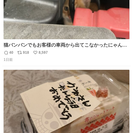
猫バンバンでもお客様の車両から出てこなかったにゃんこ
🐈 救出しようとした工場長が腕を引っ掻かれ、ぱんぱんに
40
918
8,597
返
リ
い
膨れ上がり、傷だらけ血だらけになりながらも何とか救出
1日前
信
ポ
い
したこの子はその後、工場長の家の子になりました😌💕
数
ス
ね
ト
数
数