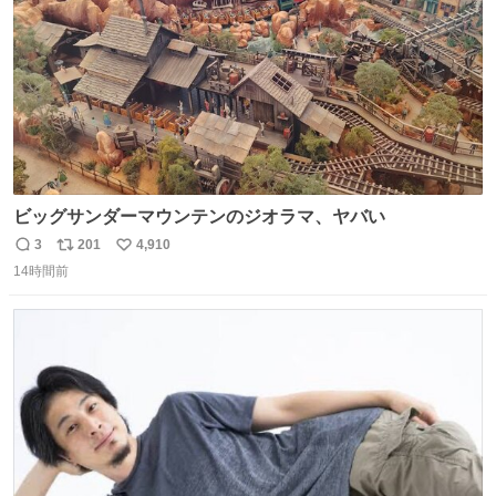
ビッグサンダーマウンテンのジオラマ、ヤバい
3
201
4,910
返
リ
い
14時間前
信
ポ
い
数
ス
ね
ト
数
数