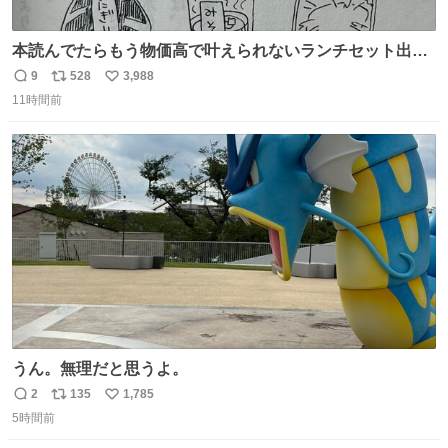
本読んでたらもう物価高で叶えられないランチセット出て
きた
9
528
3,988
返
リ
い
11時間前
信
ポ
い
数
ス
ね
ト
数
数
うん。無理だと思うよ。
2
135
1,785
返
リ
い
5時間前
信
ポ
い
数
ス
ね