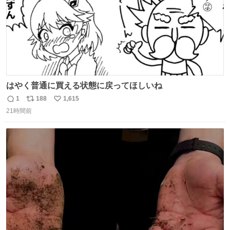
はやく普通に買える状態に戻ってほしいね
1
188
1,615
返
リ
い
21時間前
信
ポ
い
数
ス
ね
ト
数
数