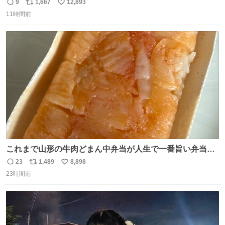
わいい
9
1,667
12,893
返
リ
い
11時間前
信
ポ
い
数
ス
ね
ト
数
数
これまで山形の牛肉どまん中弁当が人生で一番旨い弁当だ
ったのだが、それを遥かに超える弁当発見。 個人的に駅弁
23
1,489
8,898
返
リ
い
＆空弁ランキングぶっち切りで首位を独走しているお弁当
23時間前
信
ポ
い
です🥹 福岡空港＆博多駅で購入可🍱 博多駅界隈にステイさ
数
ス
ね
れてるクルーの方は駅での購入が断然オススメです👍 #え
ト
数
数
んがわ明太寿司