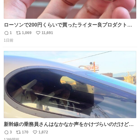
ローソンで200円くらいで買ったライター良プロダクトだ
これ 質感めっちゃ良い ガス充填とフリント交換もできてマ
1
1,069
11,691
返
リ
い
ジでこういうのでいいんだよ案件
1日前
信
ポ
い
数
ス
ね
ト
数
数
新幹線の乗務員さんはなかなか声をかけづらいのだけど😅
ルミエールの運転士さん、運転台にカメラマン向けたらお
3
170
1,872
返
リ
い
二人で敬礼🫡✨ 暗くて上手く撮れないなぁ…な顔してた
13時間前