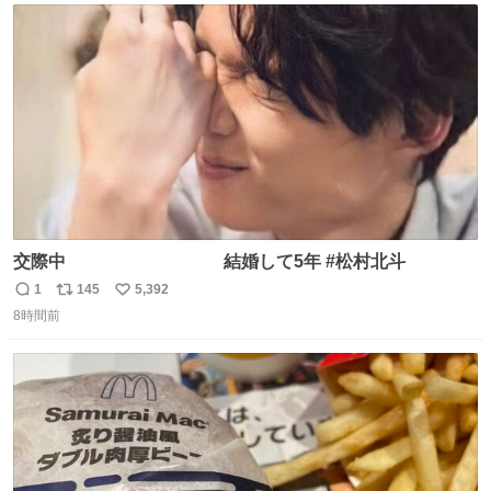
ト
数
数
交際中 結婚して5年 #松村北斗
1
145
5,392
返
リ
い
8時間前
信
ポ
い
数
ス
ね
ト
数
数