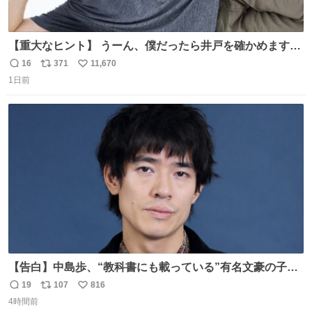
【重大なヒント】 うーん、僕だったら井戸を確かめますけ
どね
16
371
11,670
返
リ
い
1日前
信
ポ
い
数
ス
ね
ト
数
数
【告白】中島歩、“教科書にも載っている”有名文豪の子孫
だった「ばぁばのじぃじ」
19
107
816
返
リ
い
news.livedoor.com/article/detail… 中島は明治時代の文
4時間前
信
ポ
い