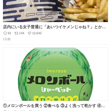
店内にいる女子普通に「あいつイケメンじゃね？」とか
「スマホの持ち方きもw」とか大声で騒いでて怖い
52
134
12,542
返
リ
い
1日前
信
ポ
い
数
ス
ね
ト
数
数
①メロンボールを買う ②食べる ③よく洗って乾かす ④か