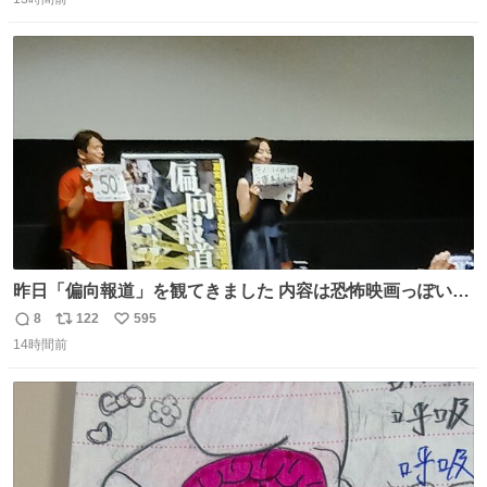
信
ポ
い
ら、わざわざ車外に出て来てくださり✨ 「フリー素材なの
数
ス
ね
で載せて大丈夫です！」と自ら言ってくださる親切気さく
ト
数
数
なS運転士さん感謝
昨日「偏向報道」を観てきました 内容は恐怖映画っぽいの
かと思ってましたが きちんとエンタメ映画でした。 伏線回
8
122
595
返
リ
い
収もあり、小さい笑いもあり、爽快感もある満足 びっくり
14時間前
信
ポ
い
したのが客層高年齢層だった、この映画ってテレビとか新
数
ス
ね
聞で取り上げてないのにこれだけネットを駆使してる方多
ト
数
数
い 変わるぞ日本