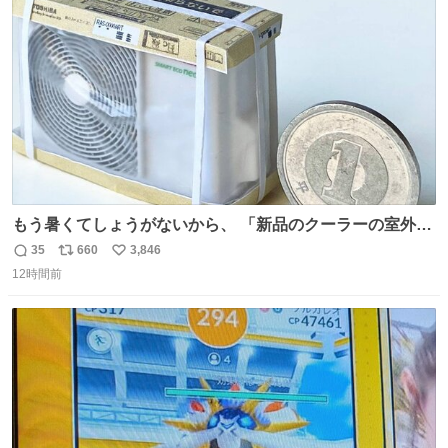
ト
数
数
もう暑くてしょうがないから、 「新品のクーラーの室外機
のミニチュア」 でも見ていってよ
35
660
3,846
返
リ
い
12時間前
信
ポ
い
数
ス
ね
ト
数
数