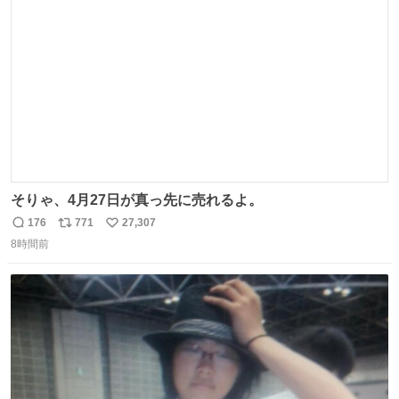
ト
数
数
そりゃ、4月27日が真っ先に売れるよ。
176
771
27,307
返
リ
い
8時間前
信
ポ
い
数
ス
ね
ト
数
数