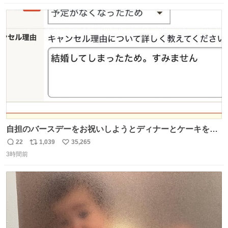
豪・国木田独歩の玄孫だという。国木田との関係は「ばあ
数
ス
ね
ちゃんのじいちゃん」だとし、“歩”という名前も独歩から
ト
数
数
取られているとのこと。
自担のバースデーをお祝いしようとディナーとケーキを予
約していたにも関わらず、当の本人がご結婚なさったので
22
1,039
35,265
返
リ
い
泣く泣くキャンセルした可哀想な重岡担を見かけたら私で
3時間前
信
ポ
い
す
数
ス
ね
ト
数
数