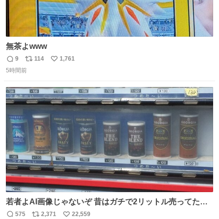
無茶よwww
9
114
1,761
返
リ
い
5時間前
信
ポ
い
数
ス
ね
ト
数
数
若者よAI画像じゃないぞ 昔はガチで2リットル売ってたん
やでw
575
2,371
22,559
返
リ
い