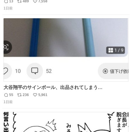
ます🍝 ありがとう先人の知恵
13
489
7,558
返
リ
い
1日前
信
ポ
い
数
ス
ね
ト
数
数
大谷翔平のサインボール、出品されてしまう…
55
236
5,961
返
リ
い
1日前
信
ポ
い
数
ス
ね
ト
数
数