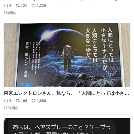
い。 🐹を知らない子が「ねこ🐱」「ねこかな？」とつぶや
2
121
1,320
返
リ
い
いたら音速で反応していた
7時間前
信
ポ
い
数
ス
ね
ト
数
数
東京エレクトロンさん、私なら、 「人間にとっては小さな
1ナノだが、人類にとっては大きな一歩ナノだ！」 にしま
6
106
1,686
返
リ
い
す。使ってもいいですよ。
12時間前
信
ポ
い
数
ス
ね
ト
数
数