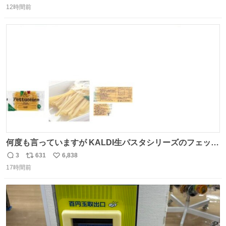
12時間前
信
ポ
い
数
ス
ね
ト
数
数
何度も言っていますが KALDI生パスタシリーズのフェット
チーネは 真剣(ガチ)で美味いぞ
3
631
6,838
返
リ
い
17時間前
信
ポ
い
数
ス
ね
ト
数
数