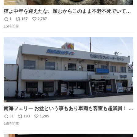
猫よ中年を迎えたな、頼むからこのまま不老不死でいてく
れ…と願ってから、いや人間の家族が死に絶えて猫だけこ
1
167
2,767
返
リ
い
の世に置いていくなんてひどいことはできない…と思って
15時間前
信
ポ
い
から、猫のこの可愛さと愛嬌なら未来永劫ほかの人間に可
数
ス
ね
愛がられて困ることもなかろうなと思ったのでやっぱり猫
ト
数
数
よ不老不死でいてくれ
南海フェリー お盆という事もあり車両も客室も超満員！ 廃
止になったらどうなるのコレ？
31
193
1,205
返
リ
い
18時間前
信
ポ
い
数
ス
ね