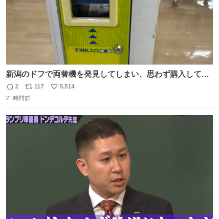
新潟のドフで両替機を発見してしまい、思わず購入してし
まい大阪に発送するイベントが発生
2
117
5,514
返
リ
い
21時間前
信
ポ
い
数
ス
ね
ト
数
数