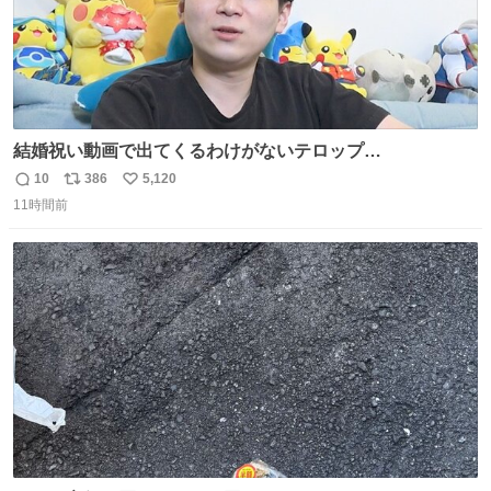
結婚祝い動画で出てくるわけがないテロップ
youtu.be/4pJ7U22AYtw
10
386
5,120
返
リ
い
11時間前
信
ポ
い
数
ス
ね
ト
数
数