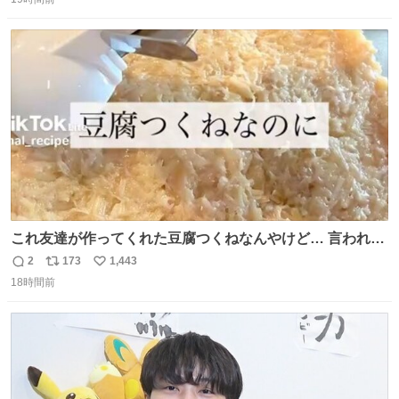
信
ポ
い
なりました😎
数
ス
ね
ト
数
数
これ友達が作ってくれた豆腐つくねなんやけど… 言われる
まで豆腐って気づかなかった🤣✨ふわふわで食べ応えある
2
173
1,443
返
リ
い
し普通につくねより好きかもしれん🥹🤍 ダイエット中でも
18時間前
信
ポ
い
罪悪感なく食べられるの最高👇
数
ス
ね
ト
数
数