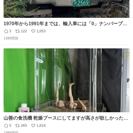
1970年から1991年までは、輸入車には「0」ナンバープレ
ートが使用されていました。 その後、この制度は廃止さ
3
122
1,053
返
リ
い
れ、すべての「0」ナンバープレートは抹消・無効化され
18時間前
信
ポ
い
ました。 ところが最近、その「0」ナンバープレートを装
数
ス
ね
着した車両が発見されました。 今でも残っていること自体
ト
数
数
が奇跡です……。
山善の食洗機 乾燥ブースにしてますが高さが欲しかったの
でコレクションケースを置くだけのツルセコ改造 扉が手前
5
265
1,024
返
リ
い
に開き天井の温度もしっかり上がるのでかなり使いやすく
19時間前