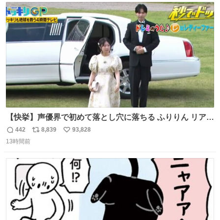
ト
数
数
【快挙】声優界で初めて落とし穴に落ちる ふりりん リアク
ションが最高過ぎる🤣 #ドッキリGP #降幡愛
442
8,839
93,828
返
リ
い
13時間前
信
ポ
い
数
ス
ね
ト
数
数