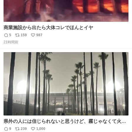
商業施設から出たら大体コレでほんとイヤ
5
159
987
返
リ
い
21時間前
信
ポ
い
数
ス
ね
ト
数
数
県外の人には信じられないと思うけど、霧じゃなくて火山
灰です🌋 #桜島
9
239
1,000
返
リ
い