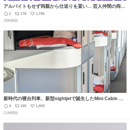
アルバイトもせず両親から仕送りを貰い… 芸人仲間の両親
のスネまでかじる!? ドンデコルテ銀次⚡️ 無料見逃し配信は
1
178
1,706
返
リ
い
こちらから ▶︎abema.go.link/gBLVb ◤しくじり先生
20時間前
信
ポ
い
ABEMAにて毎週最新話無料配信中◢ @10000nabe
数
ス
ね
@akmllube0617
ト
数
数
新時代の寝台列車、新型nightjetで誕生したMini Cabin ま
さに走るカプセルホテルといった感じで、一人旅で利用す
4
195
1,000
返
リ
い
るのにはちょうどいい設備。 他の人も言ってましたが、サ
21時間前
信
ポ
い
ンライズの後継に欲しい…
数
ス
ね
ト
数