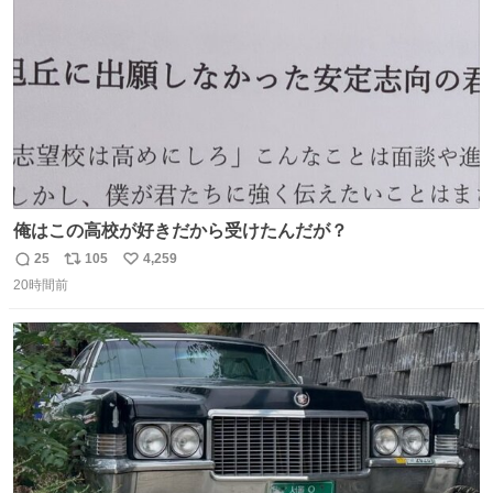
数
俺はこの高校が好きだから受けたんだが？
25
105
4,259
返
リ
い
20時間前
信
ポ
い
数
ス
ね
ト
数
数