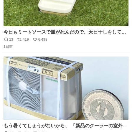
今日もミートソースで皿が死んだので、天日干しをしてい
ます🍝 ありがとう先人の知恵
13
419
6,498
返
リ
い
1日前
信
ポ
い
数
ス
ね
ト
数
数
もう暑くてしょうがないから、 「新品のクーラーの室外機