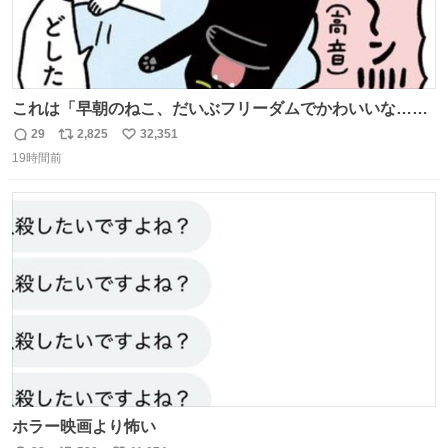
これは「早朝のねこ、だいぶフリーダムでかわいいな…」
の絵日記です🎐
29
2,825
32,351
返
リ
い
19時間前
信
ポ
い
数
ス
ね
ト
数
数
ホラー映画より怖い