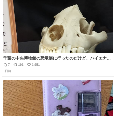
ト
数
数
千葉の中央博物館の恐竜展に行ったのだけど、ハイエナの
鼻の奥の構造が素敵すぎて張り付いてしまった
7
191
1,951
返
リ
い
1日前
信
ポ
い
数
ス
ね
ト
数
数