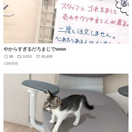
やからすぎるだろまじでwww
88
3,553
45,409
返
リ
い
18時間前
信
ポ
い
数
ス
ね
ト
数
数