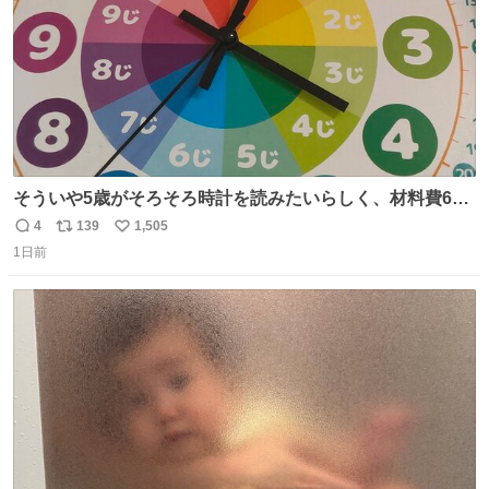
そういや5歳がそろそろ時計を読みたいらしく、材料費600
円で作れる知育時計作ってみた！ めっちゃ簡単！ ありがと
4
139
1,505
返
リ
い
う先人！
1日前
信
ポ
い
数
ス
ね
ト
数
数