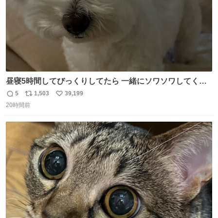
昼寝5時間してびっくりしてたら 一緒にソワソワしてくれ
た
5
1,503
39,199
返
リ
い
20時間前
信
ポ
い
数
ス
ね
ト
数
数