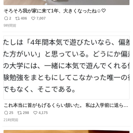
そろそろ我が家に来て1年、大きくなったね☺️🤍
2
406
7,007
返
リ
い
9時間前
信
ポ
い
数
ス
ね
ト
数
数
これ本当に首がもげるくらい頷いた。 私は入学前に送られ
てきた、大学のサークル紹介冊子を見た時点で終わりを感
25
298
4,175
返
リ
い
じたので、女子大でもないくせに偏差値の高い大学のイン
21時間前
信
ポ
い
カレサークルに突撃して所属するという奇行で事なきを得
数
ス
ね