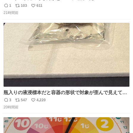
は「砂糖のケーキ」。パイ生地に砂糖をたっぷり振りか
1
103
611
返
リ
い
け、クリームと卵の液を注いで焼くだけ。溶けた砂糖はね
21時間前
信
ポ
い
っとり甘い層になり、懐かしい味。「フランス北部とベル
数
ス
ね
ギーのだよ」というこれ、素朴な焼菓子に見えてナポレオ
ト
数
数
ン戦争の歴史があった。
瓶入りの液浸標本だと容器の形状で対象が歪んで見えてし
まうことから、なるべく歪みがない状態で観察しやすいよ
3
547
4,220
返
リ
い
うにこのような形で保存していると前に科博の先生から教
20時間前
信
ポ
い
えてもらった #国立科学博物館
数
ス
ね
ト
数
数