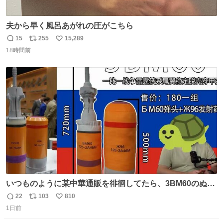
夫から早く風呂あがれの圧がこちら
15
255
15,289
返
リ
い
18時間前
信
ポ
い
数
ス
ね
ト
数
数
いつものように某中華通販を徘徊してたら、3BM60のぬい
ぐるみを発見してしまった…。
22
103
810
返
リ
い
1日前
信
ポ
い
数
ス
ね