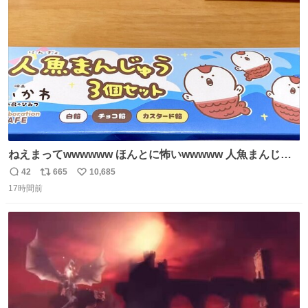
た。 高偏差値に行けないならせめてそれくらいした方が予
ト
数
数
後がいいです。 https://t.co/9nMHIrETkw
ねえまってwwwwww ほんとに怖いwwwww 人魚まんじゅ
う買ってきたから私も永遠のいのちを…ぐへへ…と思いな
42
665
10,685
返
リ
い
がら1つ食べたら 奥歯欠けたんだけど！！！！？？？ しか
17時間前
信
ポ
い
もガッツリ😭 まんじゅうだよ？？？？？？ ガリッて言っ
数
ス
ね
たから何？と思って口から出したら自分の歯wwwwww セ
ト
数
数
イレーンの呪いじゃん😭