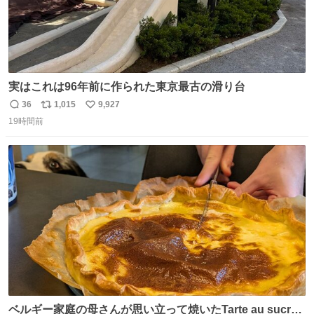
実はこれは96年前に作られた東京最古の滑り台
36
1,015
9,927
返
リ
い
19時間前
信
ポ
い
数
ス
ね
ト
数
数
ベルギー家庭の母さんが思い立って焼いたTarte au sucre