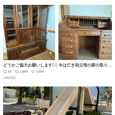
場所じゃない。 5年振りの志摩スペイン村パルケエスパー
数
ス
ね
ニャは益々素晴らしい場所になってる
ト
数
数
どうかご協力お願いします🙇‍♂️ 今は亡き祖父母の家の取り壊
しが決まり、どうしても処分して欲しくない食器棚と机の
65
1,869
3,899
返
リ
い
引き取り手を探しております この2つは私の祖母が当初一
18時間前
信
ポ
い
目惚れで購入したもので、祖母はc型肝炎で58歳という若
数
ス
ね
さで亡くなりましたが、この家具達をとても大切にしてお
ト
数
数
りました 続く↓