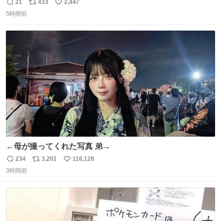
のミニチュア」 でも見ていってよ
21
433
2,447
返
リ
い
5時間前
信
ポ
い
数
ス
ね
ト
数
数
←母が撮ってくれた写真 弟→
234
3,201
116,128
返
リ
い
3時間前
信
ポ
い
数
ス
ね
ト
数
数