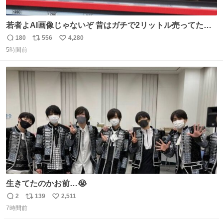
若者よAI画像じゃないぞ 昔はガチで2リットル売ってたん
やでw
180
556
4,280
返
リ
い
5時間前
信
ポ
い
数
ス
ね
ト
数
数
生きてたのかお前…😭
2
139
2,511
返
リ
い
7時間前
信
ポ
い
数
ス
ね