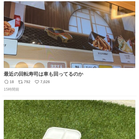
ト
数
数
最近の回転寿司は車も回ってるのか
18
792
7,026
返
リ
い
15時間前
信
ポ
い
数
ス
ね
ト
数
数