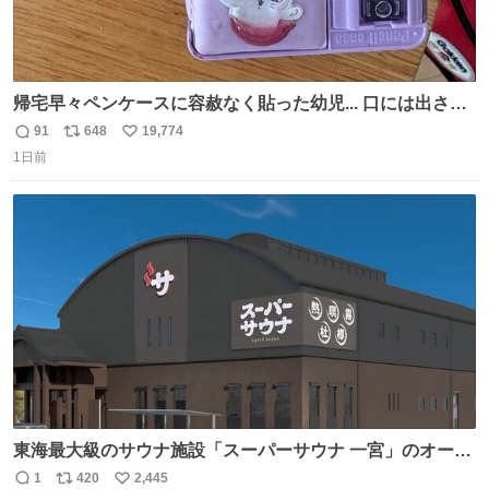
帰宅早々ペンケースに容赦なく貼った幼児... 口には出さぬ
が勿体無い精神で心がざわつく.....ッ
91
648
19,774
返
リ
い
1日前
信
ポ
い
数
ス
ね
ト
数
数
東海最大級のサウナ施設「スーパーサウナ 一宮」のオープ
ン日が2026年9月8日に決定‼️ 5種類の本格サウナや4種類の
1
420
2,445
返
リ
い