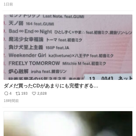
⽔⾵呂、約50名が同時に休息できる休憩スペースなど、男
1日前
信
ポ
い
性が求める設備を極限まで突き詰めた「サウナの理想郷」
数
ス
ね
😍😍😍 ⬇️詳細ページ⬇️ supersento.com/chubu/aichi/ic…
ト
数
数
ダメだ買ったCDがあまりにも完璧すぎる…
4
193
2,028
返
リ
い
18時間前
信
ポ
い
数
ス
ね
ト
数
数