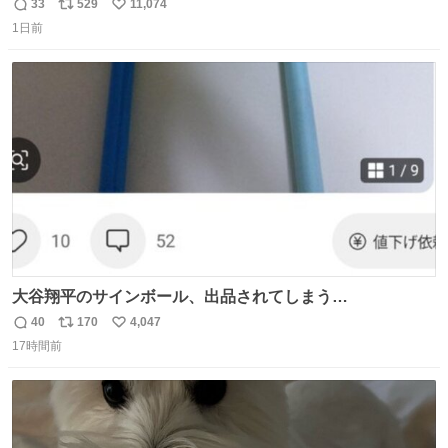
33
529
11,074
返
リ
い
1日前
信
ポ
い
数
ス
ね
ト
数
数
大谷翔平のサインボール、出品されてしまう…
40
170
4,047
返
リ
い
17時間前
信
ポ
い
数
ス
ね
ト
数
数