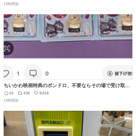
19時間前
信
ポ
い
数
ス
ね
ト
数
数
ちいかわ映画特典のボンドロ、不要ならその場で受け取り
辞退すれば良いのに白々しい
63
438
8,016
返
リ
い
19時間前
信
ポ
い
数
ス
ね
ト
数
数