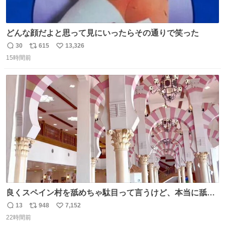
どんな顔だよと思って見にいったらその通りで笑った
30
615
13,326
返
リ
い
15時間前
信
ポ
い
数
ス
ね
ト
数
数
良くスペイン村を舐めちゃ駄目って言うけど、本当に舐め
ちゃ行けないのはスペィン村ホテル🏛🏨 だってロビーから
13
948
7,152
返
リ
い
中庭抜けるだけでこの有様🤩 ディズニーホテル泊まってる
22時間前
信
ポ
い