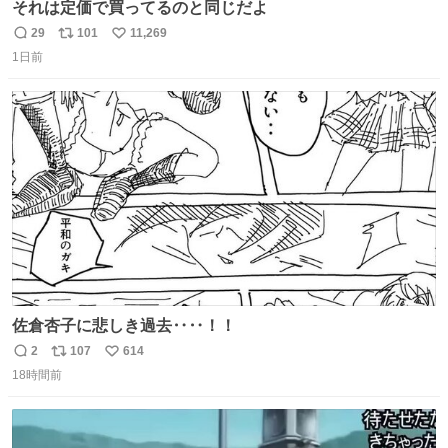
それは定価で買ってるのと同じだよ
29
101
11,269
返
リ
い
1日前
信
ポ
い
数
ス
ね
ト
数
数
佐倉杏子に悲しき過去‥‥！！
2
107
614
返
リ
い
18時間前
信
ポ
い
数
ス
ね
ト
数
数