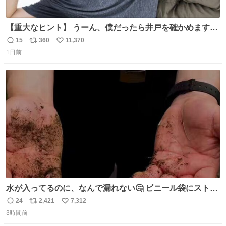
【重大なヒント】 うーん、僕だったら井戸を確かめますけ
どね
15
360
11,370
返
リ
い
1日前
信
ポ
い
数
ス
ね
ト
数
数
水が入ってるのに、なんで漏れない🤔 ビニール袋にストロ
ーを刺しているだけなのに、水が漏れない😳 実はこれ、ち
24
2,421
7,312
返
リ
い
ゃんと理由があるんです💁🏽‍♂️ ビニール袋に水を入れて、ス
3時間前
信
ポ
い
トローを横から差すだけ！ ストローの先端が水面より上に