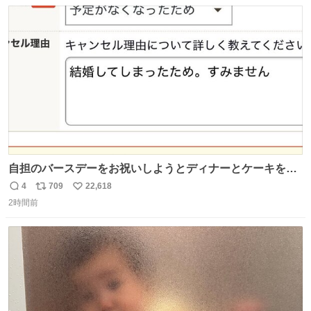
数
ス
ね
あると、水はほとんど出てきません🙆🏽‍♂️ ポイントは「空
ト
数
数
気」でした🤭
自担のバースデーをお祝いしようとディナーとケーキを予
約していたにも関わらず、当の本人がご結婚なさったので
4
709
22,618
返
リ
い
泣く泣くキャンセルした可哀想な重岡担を見かけたら私で
2時間前
信
ポ
い
す
数
ス
ね
ト
数
数