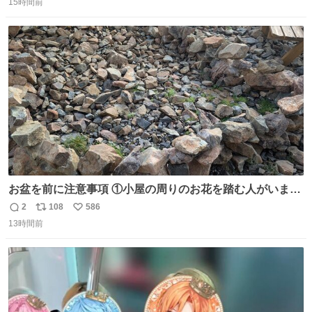
15時間前
信
ポ
い
数
ス
ね
ト
数
数
お盆を前に注意事項 ①小屋の周りのお花を踏む人がいま
す。石で囲うと踏む人は減りましたがストックで差す人が
2
108
586
返
リ
い
います。よく見て下さい。②小屋の前の水は手洗い用で
13時間前
信
ポ
い
す。水筒とかに入れないで下さい。3000mの小屋で水が無
数
ス
ね
料の小屋などありません。そもそも天水なので飲めませ
ト
数
数
ん。続く