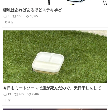
練乳はあればあるほどステキ🧊🍧
3
156
1,365
返
リ
い
1時間前
信
ポ
い
数
ス
ね
ト
数
数
今日もミートソースで皿が死んだので、天日干しをしてい
ます🍝 ありがとう先人の知恵
13
485
7,487
返
リ
い
1日前
信
ポ
い
数
ス
ね