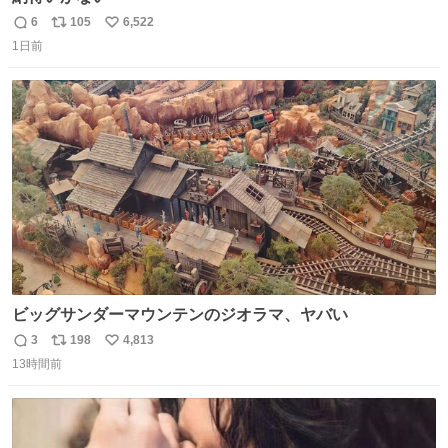
6
105
6,522
返
リ
い
1日前
信
ポ
い
数
ス
ね
ト
数
数
ビッグサンダーマウンテンのジオラマ、ヤバい
3
198
4,813
返
リ
い
13時間前
信
ポ
い
数
ス
ね
ト
数
数