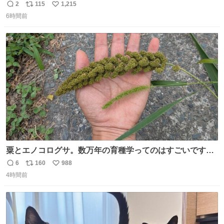
い。 🐹を知らない子が「ねこ🐱」「ねこかな？」とつぶや
2
115
1,215
返
リ
い
いたら音速で反応していた
6時間前
信
ポ
い
数
ス
ね
ト
数
数
粟とエノコログサ。数万年の育種学ってのはすごいです
な。
6
160
988
返
リ
い
4時間前
信
ポ
い
数
ス
ね
ト
数
数