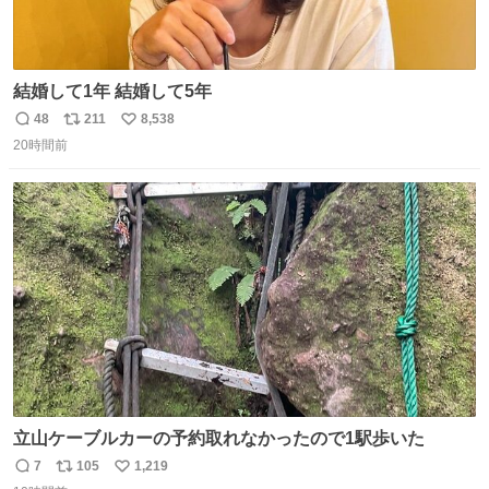
結婚して1年 結婚して5年
48
211
8,538
返
リ
い
20時間前
信
ポ
い
数
ス
ね
ト
数
数
立山ケーブルカーの予約取れなかったので1駅歩いた
7
105
1,219
返
リ
い