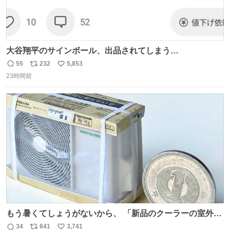
大谷翔平のサインボール、出品されてしまう…
55
232
5,853
返
リ
い
23時間前
信
ポ
い
数
ス
ね
ト
数
数
もう暑くてしょうがないから、 「新品のクーラーの室外機
のミニチュア」 でも見ていってよ
34
641
3,741