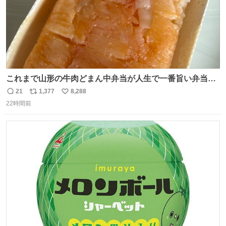
これまで山形の牛肉どまん中弁当が人生で一番旨い弁当だ
ったのだが、それを遥かに超える弁当発見。 個人的に駅弁
21
1,377
8,288
返
リ
い
＆空弁ランキングぶっち切りで首位を独走しているお弁当
22時間前
信
ポ
い
です🥹 福岡空港＆博多駅で購入可🍱 博多駅界隈にステイさ
数
ス
ね
れてるクルーの方は駅での購入が断然オススメです👍 #え
ト
数
数
んがわ明太寿司