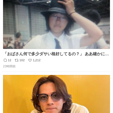
数
「おばさん何で多少ダサい格好してるの？」 ああ確かに多
少ダサいな。君達が大人になる時にはこんな格好しなくて
12
102
1,212
返
リ
い
済むと良いな
23時間前
信
ポ
い
数
ス
ね
ト
数
数