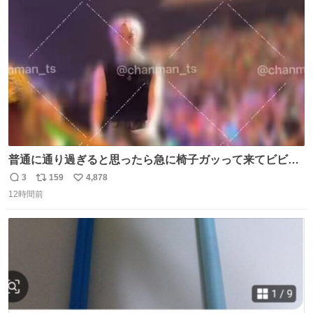
ト
数
数
普通に通り過ぎると思ったら急に椅子ガッって来てビビっ
た。そんでまじいい匂い。← #超特急_ESCORT
3
159
4,878
返
リ
い
12時間前
信
ポ
い
数
ス
ね
ト
数
数