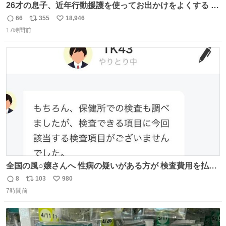
26才の息子、近年行動援護を使ってお出かけをよくする 親
との外出はもう嫌らしい。 中身は小学生位なのに小癪な😅
66
355
18,946
返
リ
い
昨日は夜のショッピングモールに行った 先に寝といてよ❗
17時間前
信
ポ
い
と何度も何度も言い残して。 起きたら冷蔵庫に… ああ、こ
数
ス
ね
れ買いに行ってくれたんだ…😭
ト
数
数
全国の風○嬢さんへ 性病の疑いがある方が 検査費用を払い
たくないからと 検査に行かず、遊び続けているので 気をつ
8
103
980
返
リ
い
けてください🙇‍♀️ オキニトークの名前を ここに置いておき
7時間前
信
ポ
い
ますね。
数
ス
ね
ト
数
数