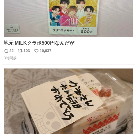
地元 M!LKクラボ500円なんだが
22
103
10,637
返
リ
い
8時間前
信
ポ
い
数
ス
ね
ト
数
数