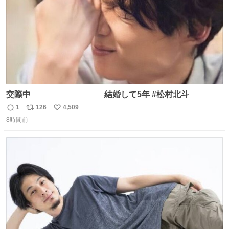
交際中 結婚して5年 #松村北斗
1
126
4,509
返
リ
い
8時間前
信
ポ
い
数
ス
ね
ト
数
数