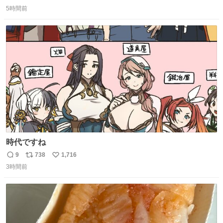
返
リ
い
の約束だぞ…😭 涙で画面が見えない…
5時間前
信
ポ
い
数
ス
ね
ト
数
数
時代ですね
9
738
1,716
返
リ
い
3時間前
信
ポ
い
数
ス
ね
ト
数
数