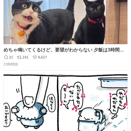
めちゃ鳴いてくるけど、要望がわからない 夕飯は3時間も
先だしな
21
241
8,627
返
リ
い
23時間前
信
ポ
い
数
ス
ね
ト
数
数