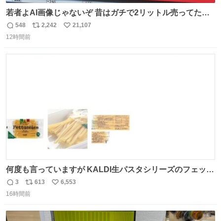
若者よAI画像じゃないぞ 昔はガチで2リットル売ってたん
やでw
548
2,242
21,107
返
リ
い
12時間前
信
ポ
い
数
ス
ね
ト
数
数
何度も言っていますが KALDI生パスタシリーズのフェット
チーネは 真剣(ガチ)で美味いぞ
3
613
6,553
返
リ
い
16時間前
信
ポ
い
数
ス
ね
ト
数