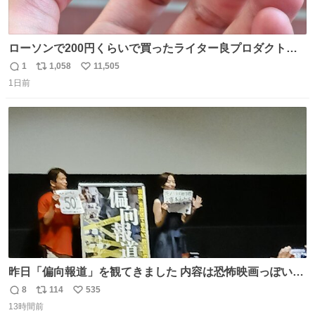
ローソンで200円くらいで買ったライター良プロダクトだ
これ 質感めっちゃ良い ガス充填とフリント交換もできてマ
1
1,058
11,505
返
リ
い
ジでこういうのでいいんだよ案件
1日前
信
ポ
い
数
ス
ね
ト
数
数
昨日「偏向報道」を観てきました 内容は恐怖映画っぽいの
かと思ってましたが きちんとエンタメ映画でした。 伏線回
8
114
535
返
リ
い
収もあり、小さい笑いもあり、爽快感もある満足 びっくり
13時間前
信
ポ
い