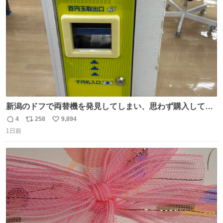
数
新潟のドフで両替機を発見してしまい、思わず購入してし
まい大阪に発送するイベントが発生
4
258
9,894
返
リ
い
1日前
信
ポ
い
数
ス
ね
ト
数
数