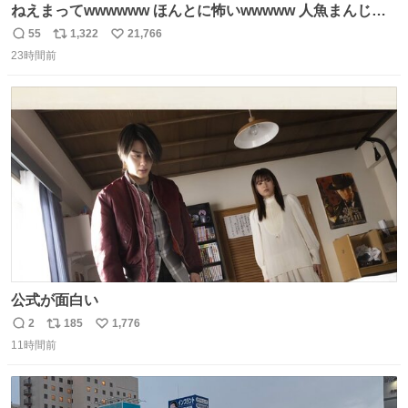
ねえまってwwwwww ほんとに怖いwwwww 人魚まんじゅ
う買ってきたから私も永遠のいのちを…ぐへへ…と思いな
55
1,322
21,766
返
リ
い
がら1つ食べたら 奥歯欠けたんだけど！！！！？？？ しか
23時間前
信
ポ
い
もガッツリ😭 まんじゅうだよ？？？？？？ ガリッて言っ
数
ス
ね
たから何？と思って口から出したら自分の歯wwwwww セ
ト
数
数
イレーンの呪いじゃん😭
公式が面白い
2
185
1,776
返
リ
い
11時間前
信
ポ
い
数
ス
ね
ト
数