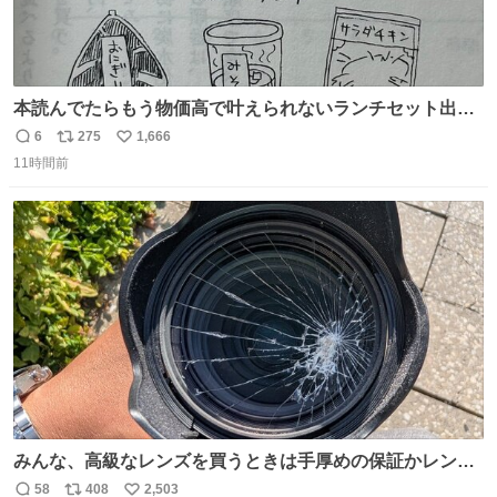
本読んでたらもう物価高で叶えられないランチセット出て
きた
6
275
1,666
返
リ
い
11時間前
信
ポ
い
数
ス
ね
ト
数
数
みんな、高級なレンズを買うときは手厚めの保証かレンズ
保護フィルターをちゃんと付けておくんだぞ、お兄さんと
58
408
2,503