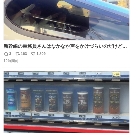
新幹線の乗務員さんはなかなか声をかけづらいのだけど😅
ルミエールの運転士さん、運転台にカメラマン向けたらお
3
163
1,809
返
リ
い
二人で敬礼🫡✨ 暗くて上手く撮れないなぁ…な顔してた
12時間前
信
ポ
い
ら、わざわざ車外に出て来てくださり✨ 「フリー素材なの
数
ス
ね
で載せて大丈夫です！」と自ら言ってくださる親切気さく
ト
数
数
なS運転士さん感謝