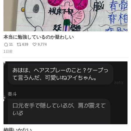
本当に勉強しているのか疑わしい
11
639
9,774
返
リ
い
1日前
信
ポ
い
数
ス
ね
ト
数
数
納得いかない