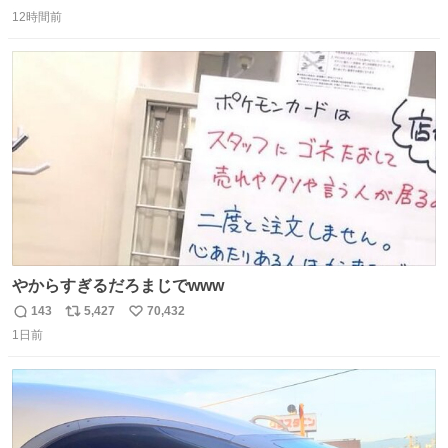
返
リ
い
12時間前
信
ポ
い
数
ス
ね
ト
数
数
やからすぎるだろまじでwww
143
5,427
70,432
返
リ
い
1日前
信
ポ
い
数
ス
ね
ト
数
数