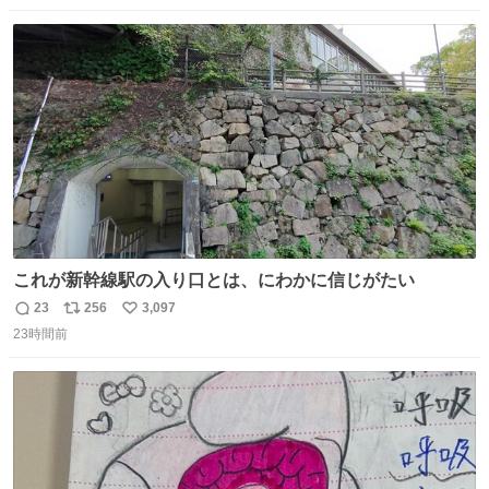
したのが客層高年齢層だった、この映画ってテレビとか新
数
ス
ね
聞で取り上げてないのにこれだけネットを駆使してる方多
ト
数
数
い 変わるぞ日本
これが新幹線駅の入り口とは、にわかに信じがたい
23
256
3,097
返
リ
い
23時間前
信
ポ
い
数
ス
ね
ト
数
数