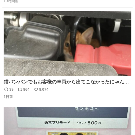
10時間前
信
ポ
い
数
ス
ね
ト
数
数
猫バンバンでもお客様の車両から出てこなかったにゃんこ
🐈 救出しようとした工場長が腕を引っ掻かれ、ぱんぱんに
39
864
8,074
返
リ
い
膨れ上がり、傷だらけ血だらけになりながらも何とか救出
1日前
信
ポ
い
したこの子はその後、工場長の家の子になりました😌💕
数
ス
ね
ト
数
数