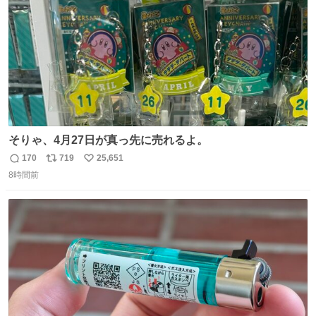
そりゃ、4月27日が真っ先に売れるよ。
170
719
25,651
返
リ
い
8時間前
信
ポ
い
数
ス
ね
ト
数
数