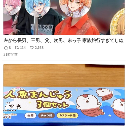
左から長男、三男、父、次男、末っ子 家族旅行すぎてしぬ
8
114
2,638
返
リ
い
21時間前
信
ポ
い
数
ス
ね
ト
数
数