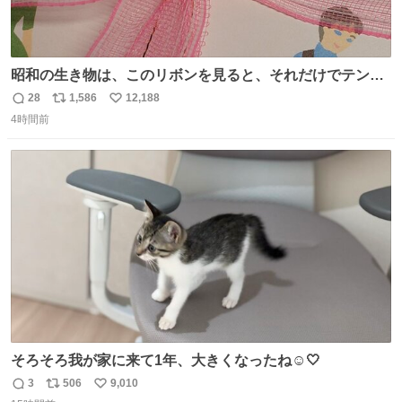
昭和の生き物は、このリボンを見ると、それだけでテンシ
ョンが上がるのである。
28
1,586
12,188
返
リ
い
4時間前
信
ポ
い
数
ス
ね
ト
数
数
そろそろ我が家に来て1年、大きくなったね☺️🤍
3
506
9,010
返
リ
い