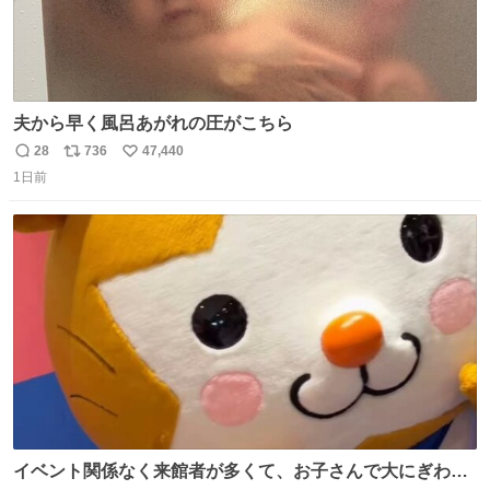
夫から早く風呂あがれの圧がこちら
28
736
47,440
返
リ
い
1日前
信
ポ
い
数
ス
ね
ト
数
数
イベント関係なく来館者が多くて、お子さんで大にぎわ