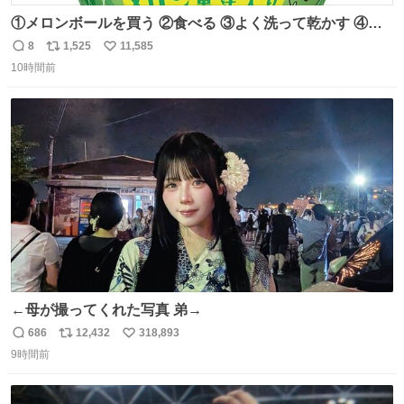
①メロンボールを買う ②食べる ③よく洗って乾かす ④か
わいい
8
1,525
11,585
返
リ
い
10時間前
信
ポ
い
数
ス
ね
ト
数
数
←母が撮ってくれた写真 弟→
686
12,432
318,893
返
リ
い
9時間前
信
ポ
い
数
ス
ね
ト
数