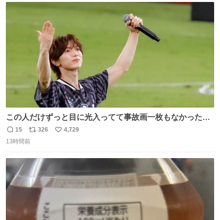
ト
数
数
この人だけずっと目に光入ってて事故画一枚もなかったす
ごい #TravisJapan #Jリーグ
15
326
4,729
返
リ
い
13時間前
信
ポ
い
数
ス
ね
ト
数
数