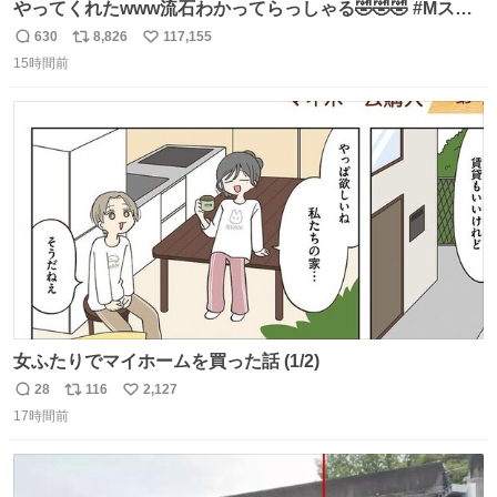
やってくれたwww流石わかってらっしゃる🤣🤣🤣 #Mステ
#西川貴教
630
8,826
117,155
返
リ
い
15時間前
信
ポ
い
数
ス
ね
ト
数
数
女ふたりでマイホームを買った話 (1/2)
28
116
2,127
返
リ
い
17時間前
信
ポ
い
数
ス
ね
ト
数
数