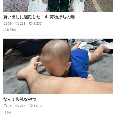
買い出しに遅刻したニキ 荷物持ちの刑
39
161
3,237
返
リ
い
12時間前
信
ポ
い
数
ス
ね
ト
数
数
なんて失礼なやつ
14
213
17,738
返
リ
い
1日前
信
ポ
い