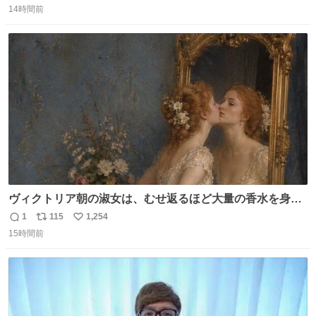
「助けて」という声。祖母を背負い、助け出した孫が「命
14時間前
信
ポ
い
があったのは奇跡」と当時の状況を語った。
数
ス
ね
ト
数
数
ヴィクトリア朝の淑女は、むせ返るほど大量の香水を身に
つけるものではないとされていた。それでも香水は、髪や
1
115
1,254
返
リ
い
肌の手入れと同じくらい、ヴィクトリア朝の女性達の美容
15時間前
信
ポ
い
習慣に欠かせないものだった。 当時の香水は、現在私たち
数
ス
ね
が知る香水よりも単純な組成で、その大部分は薔薇、菫、
ト
数
数
ベルガモット、