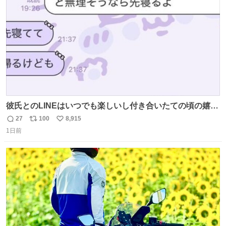
数
彼氏とのLINEはいつでも楽しいし付き合いたての頃の嬉し
かったLINEは無限にあるけど(同棲前は1日で各50通くらい
27
100
8,915
返
リ
い
送りあってたし)最近嬉しかったのはこれ
1日前
信
ポ
い
数
ス
ね
ト
数
数