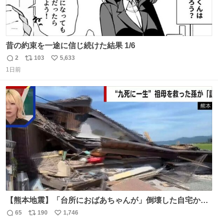
昔の約束を一途に信じ続けた結果 1/6
2
103
5,633
返
リ
い
1日前
信
ポ
い
数
ス
ね
ト
数
数
【熊本地震】「台所におばあちゃんが」倒壊した自宅から
孫が救出 地震発生時、台所で夕食の準備をしていた祖母の
65
190
1,746
返
リ
い