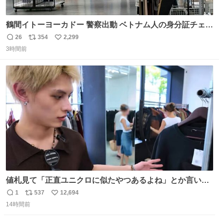
鶴間イトーヨーカドー 警察出動 ベトナム人の身分証チェッ
クを開店前に実施、店内まで見張りにきてます。不法滞在
26
354
2,299
返
リ
い
者は覚悟してお越しください。
3時間前
信
ポ
い
数
ス
ね
ト
数
数
値札見て「正直ユニクロに似たやつあるよね」とか言い出
すの好きすぎるWWWWWWWWWWWWW こちら側と同じ
1
537
12,694
返
リ
い
感覚助かる🙂‍↕️🙂‍↕️🙂‍↕️
14時間前
信
ポ
い
数
ス
ね