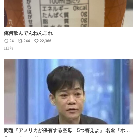
俺何飲んでんねんこれ
24
244
22,366
返
リ
い
1日前
信
ポ
い
数
ス
ね
ト
数
数
問題『アメリカが保有する空母 5つ答えよ』 名倉「ホン