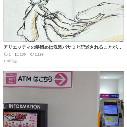
アリエッティの髪留めは洗濯バサミと記述されることが多
いですが、もっと小さいプラスチックのクリップです。 バ
1
136
1,199
返
リ
い
ネは使いやすいように強度を調整してあるはず。
13時間前
信
ポ
い
数
ス
ね
ト
数
数