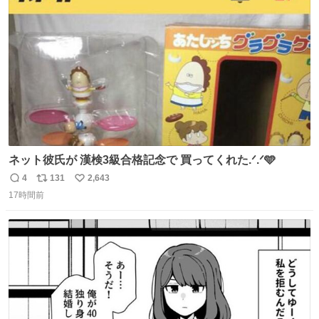
ト
数
数
ネット彼氏が 漢検3級合格記念で 買ってくれた.ᐟ.ᐟ🩵
4
131
2,643
返
リ
い
17時間前
信
ポ
い
数
ス
ね
ト
数
数