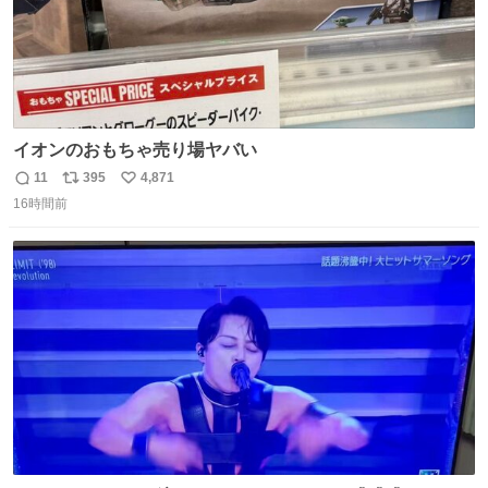
イオンのおもちゃ売り場ヤバい
11
395
4,871
返
リ
い
16時間前
信
ポ
い
数
ス
ね
ト
数
数