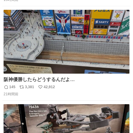
信
ポ
い
数
ス
ね
ト
数
数
阪神優勝したらどうするんだよ…
145
3,381
42,912
返
リ
い
21時間前
信
ポ
い
数
ス
ね
ト
数
数