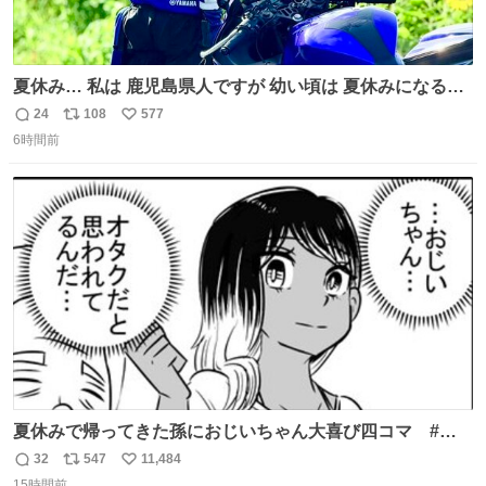
夏休み… 私は 鹿児島県人ですが 幼い頃は 夏休みになると
母の郷… 山梨へ遊びに行くのが楽しみでした 母の実家へ 1
24
108
577
返
リ
い
ヶ月近く泊まって … … 今の私は 医療従事者 お盆休み？ﾅﾆ
6時間前
信
ポ
い
ｿﾚｵｲｼｲﾉ?(笑 … … 子どもの頃 山梨で見た ひまわり畑の風
数
ス
ね
景 淡い記憶 そんな思い出の風景… ありますか？
ト
数
数
夏休みで帰ってきた孫におじいちゃん大喜び四コマ #四
コマ漫画 #Web漫画 #漫画が読めるハッシュタグ
32
547
11,484
返
リ
い
15時間前