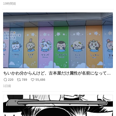
数字は早い方の駅からの所要時間。駅名色分けは運賃が安
19時間前
信
ポ
い
い方で色分け。赤白抜き＝品川 青白抜き＝東京。黒字は
数
ス
ね
運賃が同じ。→
ト
数
数
ちいかわ分からんけど、古本屋だけ属性が名前になってる
のはどういうこと？
220
789
55,486
返
リ
い
1日前
信
ポ
い
数
ス
ね
ト
数
数