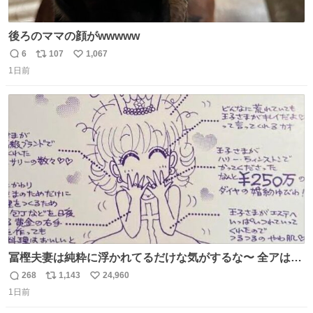
後ろのママの顔がwwwww
6
107
1,067
返
リ
い
1日前
信
ポ
い
数
ス
ね
ト
数
数
冨樫夫妻は純粋に浮かれてるだけな気がするな〜 全アはこ
こに自分の市場価値的なものを上乗せするので、 すっぴん
268
1,143
24,960
返
リ
い
＆寝起きのボサボサ頭でも「今日も可愛いね」が止まらな
1日前
信
ポ
い
い。放っておくと永遠に髪撫でてきて作業進まない()
数
ス
ね