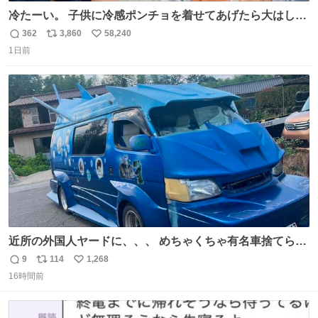
冷たーい。 子供に冷感ポンチョを着せてあげたら大はしゃ
ぎで喜んでくれました。 こんな素敵な代物を提供してくれ
362
3,860
58,240
返
リ
い
た山口県の恩師に感謝。
1日前
信
ポ
い
数
ス
ね
ト
数
数
近所の外国人ヤードに、、、 めちゃくちゃ有名車捨てられ
てました😭 外装ぼろぼろだし、、 中も何にも残ってない
9
114
1,268
返
リ
い
し、、 可哀想に😢😢 今まで数十年お疲れ様でした、、 #バ
16時間前
信
ポ
い
ニング #当時 #廃車 #勿体無い
数
ス
ね
ト
数