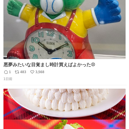
ジまで頑張ってきたその身体も風花の意思も大切にしてい
ト
数
数
くよ #徳山動物園
悪夢みたいな目覚まし時計買えばよかった⚾
1
483
3,568
返
リ
い
1日前
信
ポ
い
数
ス
ね
ト
数
数