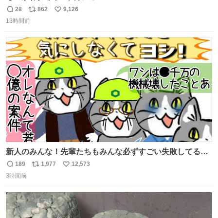
28
862
9,126
返
リ
い
13時間前
信
ポ
い
数
ス
ね
ト
数
数
新人のみんな！先輩たちもみんな必ずすごい失敗してるか
ら、ちいさいことは気にしなくてヨシ！ #現場猫
189
1,977
12,573
返
リ
い
3時間前
信
ポ
い
数
ス
ね
ト
数
数