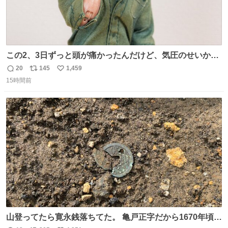
この2、3日ずっと頭が痛かったんだけど、気圧のせいかし
ら…
20
145
1,459
返
リ
い
15時間前
信
ポ
い
数
ス
ね
ト
数
数
山登ってたら寛永銭落ちてた。 亀戸正字だから1670年頃に