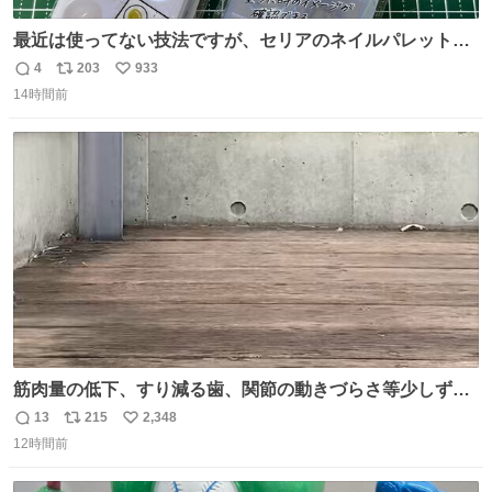
最近は使ってない技法ですが、セリアのネイルパレットの
四隅をハサミで切り落とし、やすりがけすればミニチュア
4
203
933
返
リ
い
食器ができます。 底にストローをカットしたものを接着し
14時間前
信
ポ
い
塗装すれば茶碗になります。素材が塩化ビニルなので接着
数
ス
ね
剤や塗料は対応したものを使うと良いです。 透明はそのま
ト
数
数
までも使えます。
筋肉量の低下、すり減る歯、関節の動きづらさ等少しずつ
現れる変化。 ごはんを細かくすることで #風花 の歯に代わ
13
215
2,348
返
リ
い
るよ。サプリを食べてもらうことで筋肉や関節をサポート
12時間前
信
ポ
い
しようね 風花が無理なく続けられる範囲で、高齢のステー
数
ス
ね