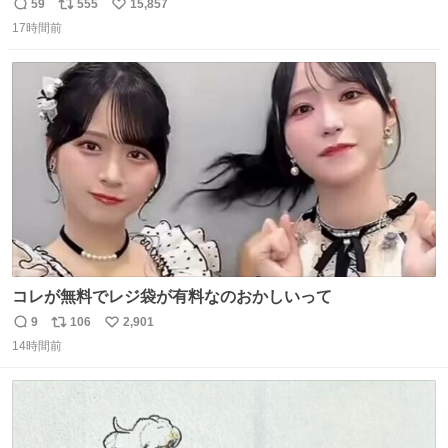
マごめん、日本」
59
555
15,857
返
リ
い
17時間前
信
ポ
い
数
ス
ね
ト
数
数
コレが無料でレジ袋が有料なのおかしいって
9
106
2,901
返
リ
い
14時間前
信
ポ
い
数
ス
ね
ト
数
数