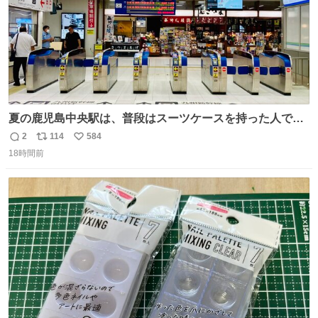
夏の鹿児島中央駅は、普段はスーツケースを持った人で溢
れています。 しかし、今日の夕方では、1〜2人しか見ませ
2
114
584
返
リ
い
んでした。 近くの『みやげ横丁』も、お客さんが少なかっ
18時間前
信
ポ
い
たです。 九州新幹線は新水俣駅駅まで復旧しましたが、や
数
ス
ね
はり全線が通れないとキツイですね。 こういう時は、地元
ト
数
数
民が支えましょ。