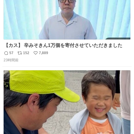
【カス】 辛みそきん1万個を寄付させていただきました
57
152
7,889
返
リ
い
23時間前
信
ポ
い
数
ス
ね
ト
数
数