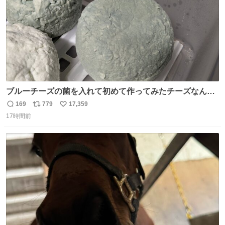
ブルーチーズの菌を入れて初めて作ってみたチーズなんだ
けど 本能でちょっとヤバいと思っちゃう見た目だな
169
779
17,359
返
リ
い
17時間前
信
ポ
い
数
ス
ね
ト
数
数