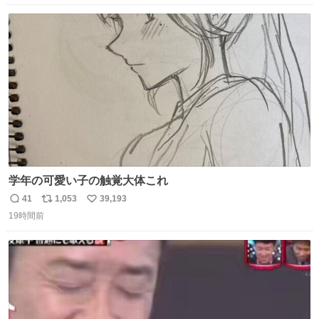
数
ス
ね
ト
数
数
学年の可愛い子の触覚大体これ
41
1,053
39,193
返
リ
い
19時間前
信
ポ
い
数
ス
ね
ト
数
数