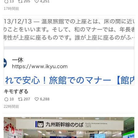
鋳造されたもの。
13
205
4,251
返
リ
い
17時間前
信
ポ
い
数
ス
ね
ト
数
数
キモすぎる
10
207
6,288
返
リ
い
22時間前
信
ポ
い
数
ス
ね
ト
数
数