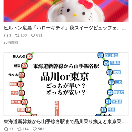
ヒルトン広島「ハローキティ」秋スイーツビュッフェ、栗
ケーキやりんご型シューなど秋の味覚スイーツ - fashion-
3
100
631
返
リ
い
press.net/news/149614
20時間前
信
ポ
い
数
ス
ね
ト
数
数
東海道新幹線から山手線各駅まで品川乗り換えと東京乗り
換え。どっちが早いか？どっちが安いか？を調べてみた。
13
114
581
返
リ
い