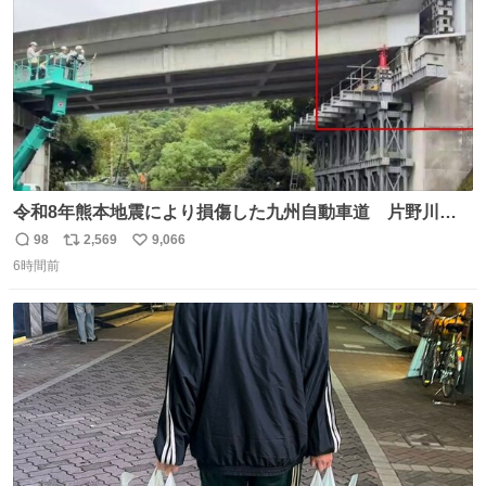
令和8年熊本地震により損傷した九州自動車道 片野川橋
（下り線）の復旧作業を行っています。 タイムラプス動画
98
2,569
9,066
返
リ
い
で、段差が生じた橋桁をジャッキアップしている様子をご
6時間前
信
ポ
い
紹介します。 引き続き、早期復旧に向けて着実に工事を進
数
ス
ね
めてまいります。 #NEXCO西日本 #熊本地震
ト
数
数