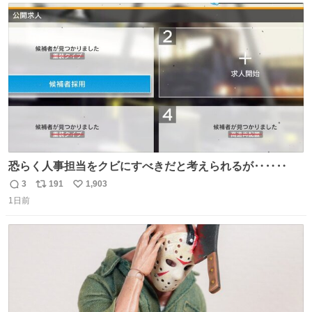
156cm40kg、年中日焼け止めとお友達の私より綺麗な手や
ト
数
数
めてもろて とか言う
恐らく人事担当をクビにすべきだと考えられるが‥‥‥
3
191
1,903
返
リ
い
1日前
信
ポ
い
数
ス
ね
ト
数
数