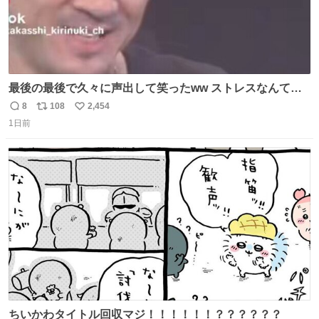
最後の最後で久々に声出して笑ったww ストレスなんて笑
って吹き飛ばせ！！ #水曜日のダウンタウン #大友康平
8
108
2,454
返
リ
い
1日前
信
ポ
い
数
ス
ね
ト
数
数
ちいかわタイトル回収マジ！！！！！！？？？？？？