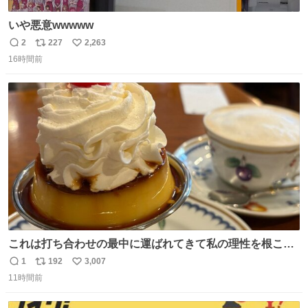
いや悪意wwwww
2
227
2,263
返
リ
い
16時間前
信
ポ
い
数
ス
ね
ト
数
数
これは打ち合わせの最中に運ばれてきて私の理性を根こそ
ぎ奪い去ったプリンの写真です。
1
192
3,007
返
リ
い
11時間前
信
ポ
い
数
ス
ね