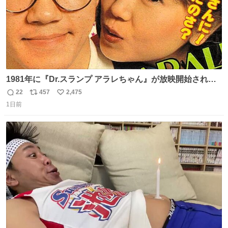
1981年に『Dr.スランプ アラレちゃん』が放映開始された
直後の鳥山明さんと、小山茉美さんです。
22
457
2,475
返
リ
い
1日前
信
ポ
い
数
ス
ね
ト
数
数