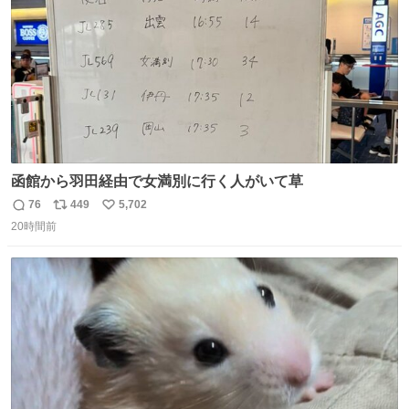
函館から羽田経由で女満別に行く人がいて草
76
449
5,702
返
リ
い
20時間前
信
ポ
い
数
ス
ね
ト
数
数