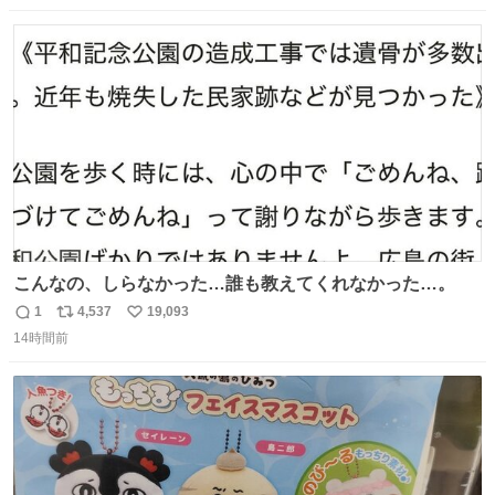
数
ス
ね
ト
数
数
こんなの、しらなかった…誰も教えてくれなかった…。
1
4,537
19,093
返
リ
い
14時間前
信
ポ
い
数
ス
ね
ト
数
数