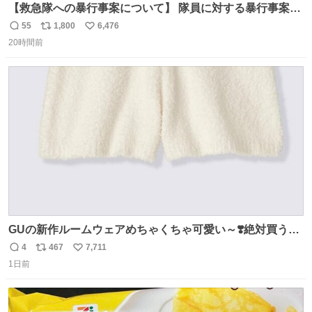
【救急隊への暴行事案について】 隊員に対する暴行事案
が、令和7年度の6件に対し、令和8年度は現在既に4件発生
55
1,800
6,476
返
リ
い
しています。 特に、この4日間で救急隊員に対する暴行事
20時間前
信
ポ
い
案が立て続けに2件発生しています。 このような行為に対
数
ス
ね
して隊員の安全を守るために、法的措置も辞さず毅然と対
ト
数
数
応していきます。
GUの新作ルームウェアめちゃくちゃ可愛い～❣️絶対買うぞ
🪿🤍 9月下旬発売🪄
4
467
7,711
返
リ
い
1日前
信
ポ
い
数
ス
ね
ト
数