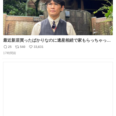
最近新居買ったばかりなのに遺産相続で家もらっちゃった
長男
25
540
33,631
返
リ
い
17時間前
信
ポ
い
数
ス
ね
ト
数
数