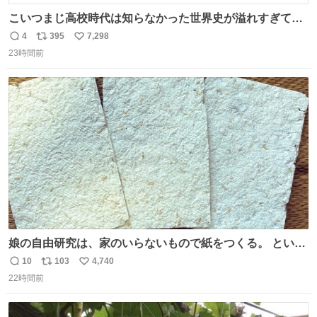
こいつまじ高校時代は知らなかった世界史が溢れすぎてて
𝑩𝑰𝑮 𝑳𝑶𝑽𝑬＿＿
4
395
7,298
返
リ
い
23時間前
信
ポ
い
数
ス
ね
ト
数
数
娘の自由研究は、家のいらないもので紙をつくる。 という
事でわたしの使わないリードが紙に変身しました😂
10
103
4,740
返
リ
い
22時間前
信
ポ
い
数
ス
ね
ト
数