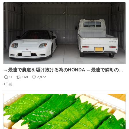
数
ス
ね
ト
数
数
→最速で農道を駆け抜ける為のHONDA ←最速で隣町の集
会所に行く為のHONDA
11
169
2,972
返
リ
い
1日前
信
ポ
い
数
ス
ね
ト
数
数