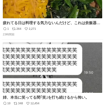
疲れてる日は料理する気力ないんだけど、これは炊飯器に
おまかせするだけだから「これなら作れる！」ってなっ
1
264
2,271
返
リ
い
た。
23時間前
信
ポ
い
数
ス
ね
ト
数
数
姉、本当に笑ってる間｢笑｣を打ち続けるから怖い。
10
348
12,454