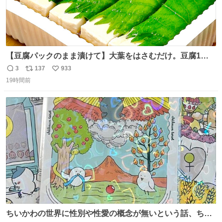
【豆腐パックのまま漬けて】大葉をはさむだけ。豆腐1
丁、秒でなくなる 豆腐に大葉をはさんで、めんつゆに漬け
3
137
933
返
リ
い
るだけ。冷蔵庫で置くだけで味がしみ込み、さっぱりなの
19時間前
信
ポ
い
に満足感のある一品に。火を使わず5分で仕込める、忙し
数
ス
ね
い日にもぴったりの大葉と豆腐の漬けレシピです。 詳しく
ト
数
数
はリプ欄を見てね👇
ちいかわの世界に性別や性愛の概念が無いという話、ちい