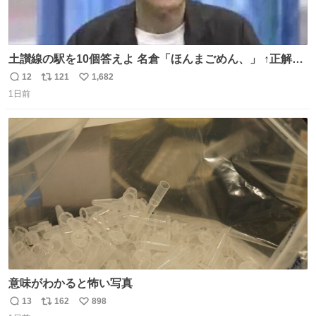
土讃線の駅を10個答えよ 名倉「ほんまごめん、」 ↑正解
（御免駅）
12
121
1,682
返
リ
い
1日前
信
ポ
い
数
ス
ね
ト
数
数
意味がわかると怖い写真
13
162
898
返
リ
い