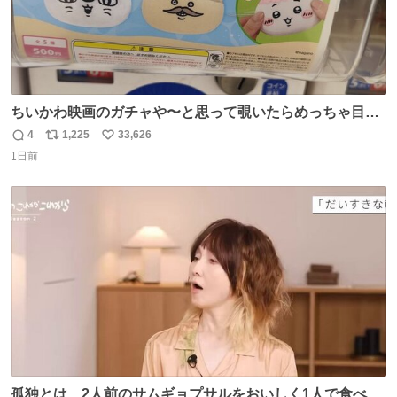
ちいかわ映画のガチャや〜と思って覗いたらめっちゃ目合
って気まずい
4
1,225
33,626
返
リ
い
1日前
信
ポ
い
数
ス
ね
ト
数
数
孤独とは、2人前のサムギョプサルをおいしく1人で食べる