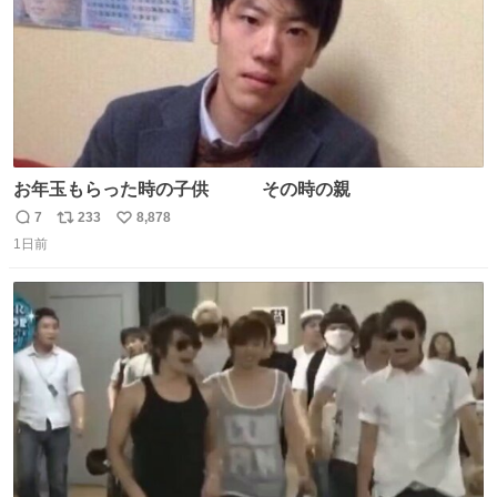
お年玉もらった時の子供 その時の親
7
233
8,878
返
リ
い
1日前
信
ポ
い
数
ス
ね
ト
数
数