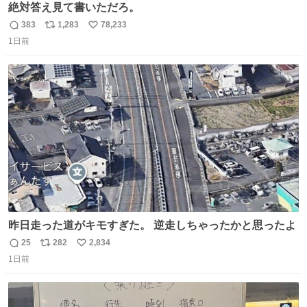
絶対答え見て書いただろ。
383
1,283
78,233
返
リ
い
1日前
信
ポ
い
数
ス
ね
ト
数
数
昨日走った道がキモすぎた。 逆走しちゃったかと思ったよ
25
282
2,834
返
リ
い
1日前
信
ポ
い
数
ス
ね
ト
数
数