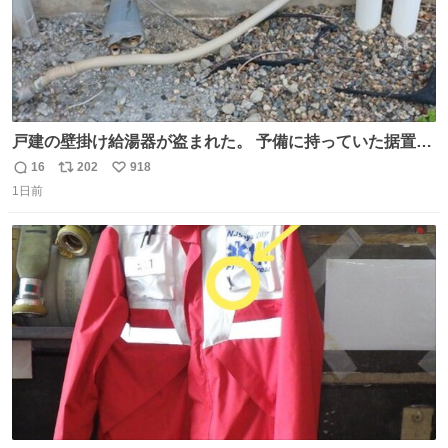
戸建の壁掛け給湯器が盗まれた。 予備に持っていた据置給
湯器があったのでガスやさんに設置してもらった。 工事費
16
202
918
返
リ
い
9万円。 痛い出費。 防犯カメラ設置した。 物騒な時代にな
1日前
信
ポ
い
ったな。 昔は給湯器盗むとか聞いたことなかったな。
数
ス
ね
ト
数
数