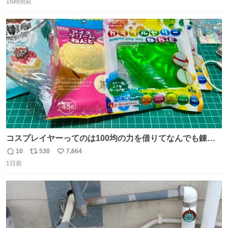
ます。写真は、京都府警察の特別自動車警ら部隊が、上益
16時間前
信
ポ
い
城郡御船町内で避難している方々と交流している様子で
数
ス
ね
す。 #令和８年熊本地震 #京都府警察
ト
数
数
コスプレイヤーってのは100均の力を借りてなんでも錬成
できるんですよねビフォーアフター
10
530
7,664
返
リ
い
1日前
信
ポ
い
数
ス
ね
ト
数
数