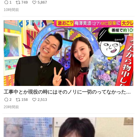
かわタロットでも恋人・女帝・女教皇あたりは性別を意識
1
749
5,867
返
リ
い
させないように描かれてるんだよね。かなり徹底している
10時間前
信
ポ
い
印象。
数
ス
ね
ト
数
数
工事中とか現役の時にはそのノリに一切のってなかった1
番の「設楽の女」が卒業して頭角を現しはじめてて大好き
2
158
2,513
返
リ
い
🥲🥲 設楽さんの返しも良い🥲 #梅澤美波
20時間前
信
ポ
い
数
ス
ね
ト
数
数