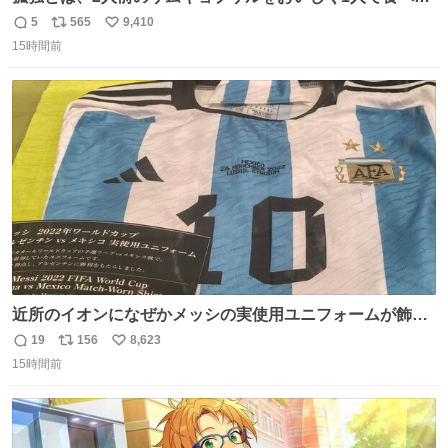
ことである←好きすぎる
5
565
9,410
返
リ
い
15時間前
信
ポ
い
数
ス
ね
ト
数
数
近所のイオンになぜかメッシの実使用ユニフォームが飾っ
てあっておもろい
19
156
8,623
返
リ
い
15時間前
信
ポ
い
数
ス
ね
ト
数
数