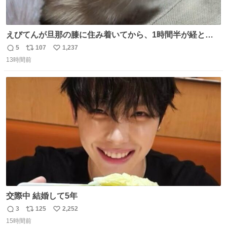
えびてんが旦那の膝に住み着いてから、1時間半が経とう
としている。 えびてんはもう永住の意を固めており、持ち
5
107
1,237
返
リ
い
込んだおやつを所定の場所に置くなどしている。
13時間前
信
ポ
い
数
ス
ね
ト
数
数
交際中 結婚して5年
3
125
2,252
返
リ
い
15時間前
信
ポ
い