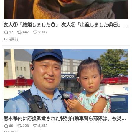
友人①「結婚しました💍」 友人②「出産しました👼🏻」 友
人③「マイホーム建てました🏡」 私「パトゥ」
17
447
5,307
返
リ
い
17時間前
信
ポ
い
数
ス
ね
ト
数
数
熊本県内に応援派遣された特別自動車警ら部隊は、被災場
所のみならず、避難所も回りながらパトロールを行ってい
60
928
8,252
返
リ
い