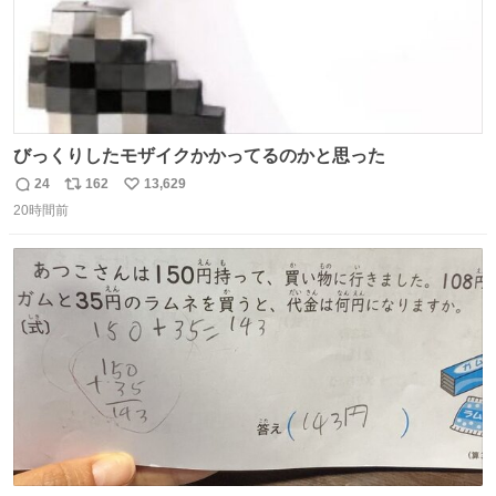
びっくりしたモザイクかかってるのかと思った
24
162
13,629
返
リ
い
20時間前
信
ポ
い
数
ス
ね
ト
数
数