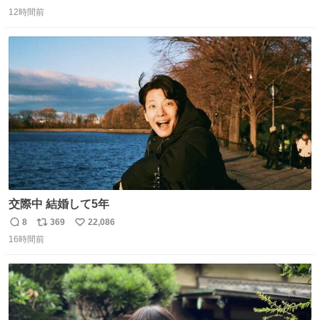
返
リ
い
12時間前
信
ポ
い
数
ス
ね
ト
数
数
交際中 結婚して5年
8
369
22,086
返
リ
い
16時間前
信
ポ
い
数
ス
ね
ト
数
数