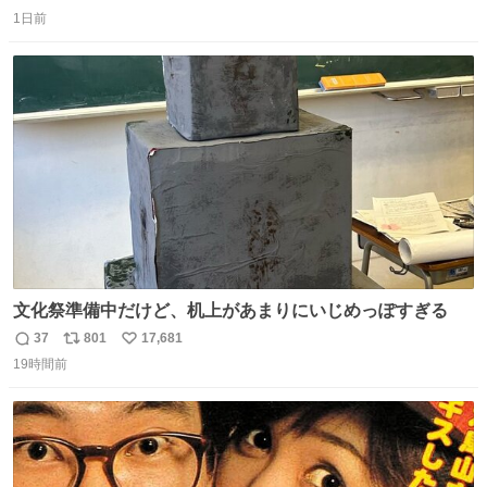
返
リ
い
1日前
信
ポ
い
数
ス
ね
ト
数
数
文化祭準備中だけど、机上があまりにいじめっぽすぎる
37
801
17,681
返
リ
い
19時間前
信
ポ
い
数
ス
ね
ト
数
数