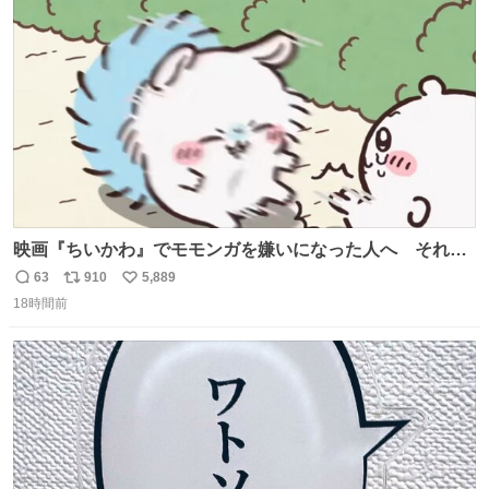
は乾燥パスタに負けます。豆腐くらいやわやわです。
ト
数
数
映画『ちいかわ』でモモンガを嫌いになった人へ それで
も愛される理由と可能性 kai-you.net/article/96186 『映画
63
910
5,889
返
リ
い
ちいかわ 人魚の島のひみつ』を3回観て、原作も追ってい
18時間前
信
ポ
い
る筆者が、モモンガの名誉回復を試みようとする記事で
数
ス
ね
す。ちいかわ初心者向けです🖊
ト
数
数