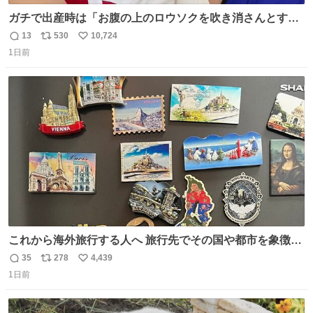
ガチで出産時は「お腹の上のロウソクを吹き消さんとする
サンシャイン池崎」だったし、お産後の股裂け状態でのト
13
530
10,724
返
リ
い
イレは「とにかく明るい安村の体勢」が1番楽
1日前
信
ポ
い
数
ス
ね
ト
数
数
これから海外旅行する人へ 旅行先でその国や都市を象徴す
る マグネットを買って欲しい。 僕は交換留学してた1年間
35
278
4,439
返
リ
い
で20カ国回ったけど、旅行先で必ずマグネットを買い、今
1日前
信
ポ
い
は家の冷蔵庫に貼ってる。 交換留学が終わって1年経つけ
数
ス
ね
どそれぞれのマグネットを見る度に旅の思い出が鮮明によ
ト
数