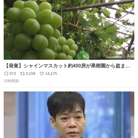
数
【発覚】シャインマスカット約400房が果樹園から盗まれ
る 栃木・佐野市 news.livedoor.com/article/detail… 被害
573
5,158
14,175
返
リ
い
に遭った果樹園には防犯カメラなどはなく、シャインマス
15時間前
信
ポ
い
カットが盗まれた木には刃物などで切られた跡が。市内で
数
ス
ね
今年に入って同様の被害は確認されておらず、警察はパト
ト
数
数
ロールを強化する。