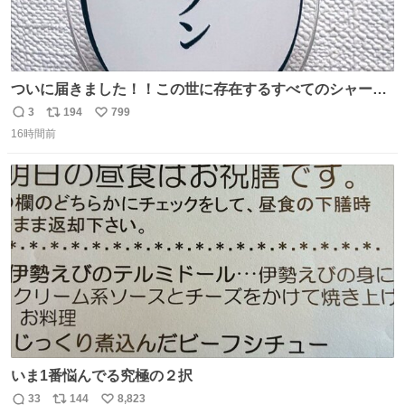
ついに届きました！！この世に存在するすべてのシャーロ
ック・ホームズに「ワトソン」と喋ってもらうためのアク
3
194
799
返
リ
い
スタです！！！
16時間前
信
ポ
い
数
ス
ね
ト
数
数
いま1番悩んでる究極の２択
33
144
8,823