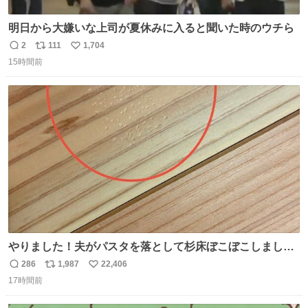
明日から大嫌いな上司が夏休みに入ると聞いた時のウチら
2
111
1,704
返
リ
い
15時間前
信
ポ
い
数
ス
ね
ト
数
数
やりました！夫がパスタを落として杉床ぼこぼこしまし
た！よかったーーー！ファーストぼこぼこ自分じゃなく
286
1,987
22,406
返
リ
い
て！これで第二波いつでもいけます！！！✌️いやーほっと
17時間前
信
ポ
い
した！ 杉床を採用しようとしている方々へ忠告です。杉床
数
ス
ね