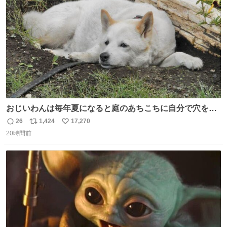
数
みがえります。
おじいわんは毎年夏になると庭のあちこちに自分で穴を掘
って涼んでた。 たまにうさぎ氏がちゃっかり中に入る事も
26
1,424
17,270
返
リ
い
あったが、退かさず怒らず保護者のようにただ見ていた。
20時間前
信
ポ
い
数
ス
ね
ト
数
数