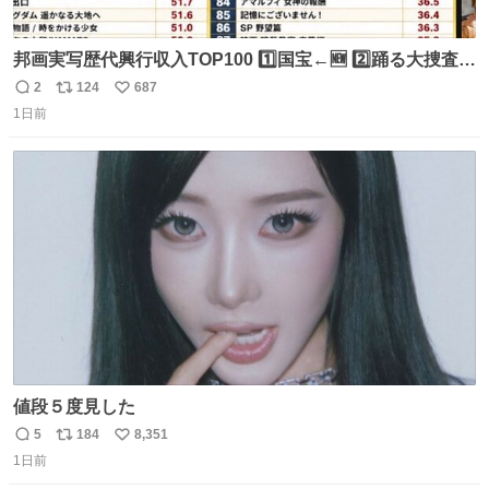
邦画実写歴代興行収入TOP100 1️⃣国宝←🆕 2️⃣踊る大捜査線
THE MOVIE2 3️⃣南極物語 4️⃣踊る大捜査線 THE MOVIE 5️⃣
2
124
687
返
リ
い
子猫物語 6️⃣劇場版コード・ブルー 7️⃣天と地と 8️⃣永遠の0
1日前
信
ポ
い
9️⃣ROOKIES-卒業- 🔟世界の中心で、愛をさけぶ … 44位 ほ
数
ス
ね
どなく、お別れです←🆕 … 60位 キングダム 魂の決戦←🆕
ト
数
数
値段５度見した
5
184
8,351
返
リ
い
1日前
信
ポ
い