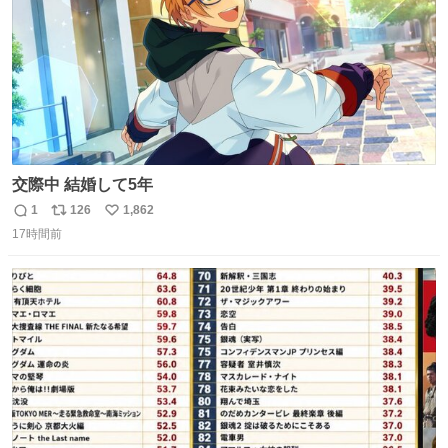
交際中 結婚して5年
1
126
1,862
返
リ
い
17時間前
信
ポ
い
数
ス
ね
ト
数
数