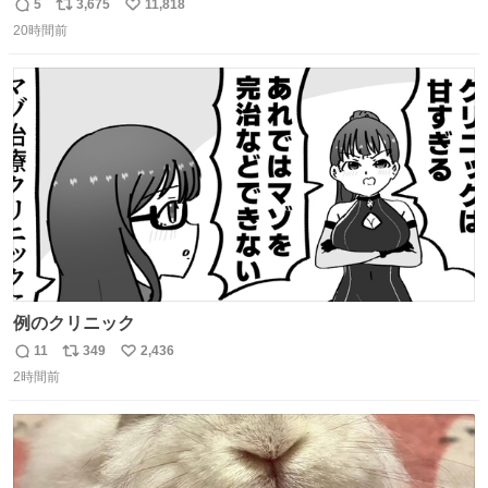
しまったので思わず買い込んでしまった。スコーンなんて
5
3,675
11,818
返
リ
い
パッサパサなほどええですからね。
20時間前
信
ポ
い
数
ス
ね
ト
数
数
例のクリニック
11
349
2,436
返
リ
い
2時間前
信
ポ
い
数
ス
ね
ト
数
数