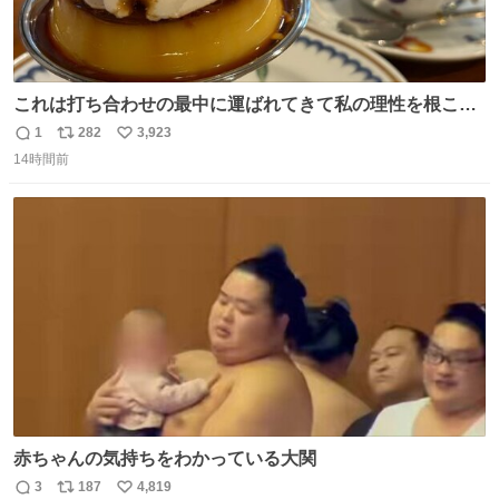
これは打ち合わせの最中に運ばれてきて私の理性を根こそ
ぎ奪い去ったプリンの写真です。
1
282
3,923
返
リ
い
14時間前
信
ポ
い
数
ス
ね
ト
数
数
赤ちゃんの気持ちをわかっている大関
3
187
4,819
返
リ
い