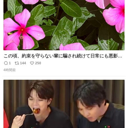
この頃、約束を守らない輩に騙され続けて日常にも悪影響
が出てきて仕事も出来ずでストレスマックス。 解決には断
1
144
250
返
リ
い
ち切るのみ。 そんな時に美しい光景は救いの刻です。 人様
4時間前
信
ポ
い
に迷惑をかける人間の神経には理解が出来ないし理解する
数
ス
ね
気もない。 実直に生きる！ 今日も嘘に負けずに頑張りま
ト
数
数
す。 #LUNE #約束