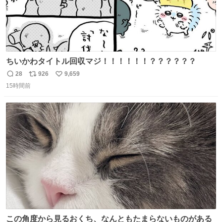
ちいかわタイトル回収マジ！！！！！！？？？？？？
28
926
9,659
返
リ
い
15時間前
信
ポ
い
数
ス
ね
ト
数
数
この角度から見るおくち、なんともたまらないものがある