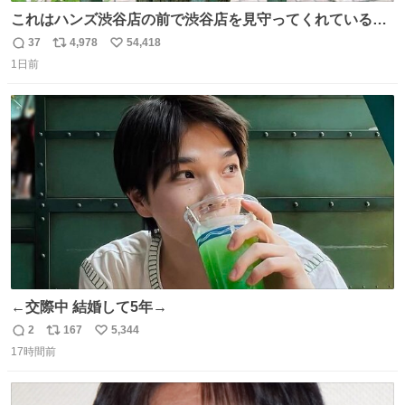
これはハンズ渋谷店の前で渋谷店を見守ってくれている
「くつろ木」。
37
4,978
54,418
返
リ
い
1日前
信
ポ
い
数
ス
ね
ト
数
数
←交際中 結婚して5年→
2
167
5,344
返
リ
い
17時間前
信
ポ
い
数
ス
ね
ト
数