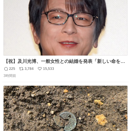
数
【祝】及川光博、一般女性との結婚を発表「新しい命を授
かっております」 news.livedoor.com/lite/article_d…
225
3,784
15,533
返
リ
い
「私、及川光博はこの度、交際しておりました方と入籍い
3時間前
信
ポ
い
たしました。また、新しい命を授かっております」「今後
数
ス
ね
も変わらず俳優として、ミッチーとして、努力し精進して
ト
数
数
参ります」とつづった。