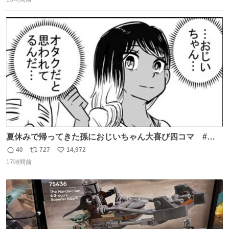
信
ポ
い
ニング #当時 #廃車 #勿体無い
数
ス
ね
ト
数
数
夏休みで帰ってきた孫におじいちゃん大喜び四コマ #四
コマ漫画 #Web漫画 #漫画が読めるハッシュタグ
40
727
14,972
返
リ
い
17時間前
信
ポ
い
数
ス
ね
ト
数
数