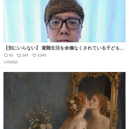
【別にいらない】 避難生活を余儀なくされている子どもた
ちのためにヒカキンボックス1000個を寄付させていただき
52
143
3,543
返
リ
い
ました
14時間前
信
ポ
い
数
ス
ね
ト
数
数