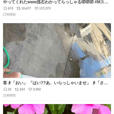
やってくれたwww流石わかってらっしゃる🤣🤣🤣 #Mステ
#西川貴教
672
10,477
137,373
返
リ
い
17時間前
信
ポ
い
数
ス
ね
ト
数
数
客👴「おい」 「はい??あ、いらっしゃいませ」 👴「さっ
きからずっと水出しっぱなしでもったいないだろ」 「静電
22
224
2,592
返
リ
い
気を逃がし、熱くなった地面の温度を下げ、引火事故の防
21時間前
信
ポ
い
止の為必要な作業です」 👴「水不足の昨今にもったいない
数
ス
ね
ことをするな!!」 それでは歌います、聞いてください 「井
ト
数
数
戸水」