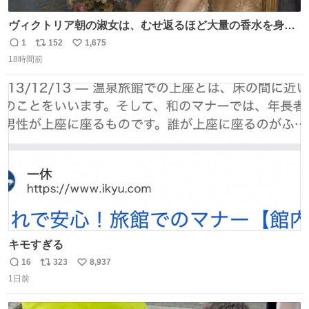
ヴィクトリア朝の淑女は、むせ返るほど大量の香水を身に
つけるものではないとされていた。それでも香水は、髪や
1
152
1,675
返
リ
い
肌の手入れと同じくらい、ヴィクトリア朝の女性達の美容
18時間前
信
ポ
い
習慣に欠かせないものだった。 当時の香水は、現在私たち
数
ス
ね
が知る香水よりも単純な組成で、その大部分は薔薇、菫、
ト
数
数
ベルガモット、
キモすぎる
16
323
8,937
返
リ
い
1日前
信
ポ
い
数
ス
ね