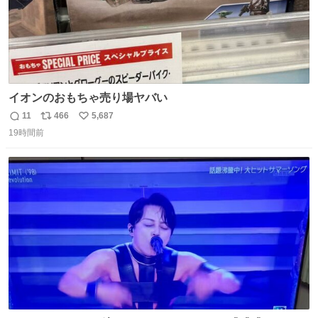
イオンのおもちゃ売り場ヤバい
11
466
5,687
返
リ
い
19時間前
信
ポ
い
数
ス
ね
ト
数
数