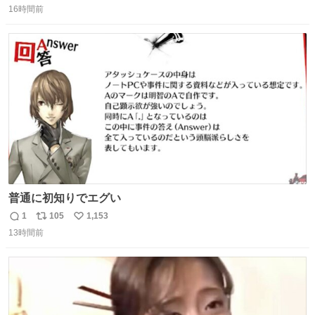
16時間前
信
ポ
い
数
ス
ね
ト
数
数
普通に初知りでエグい
1
105
1,153
返
リ
い
13時間前
信
ポ
い
数
ス
ね
ト
数
数