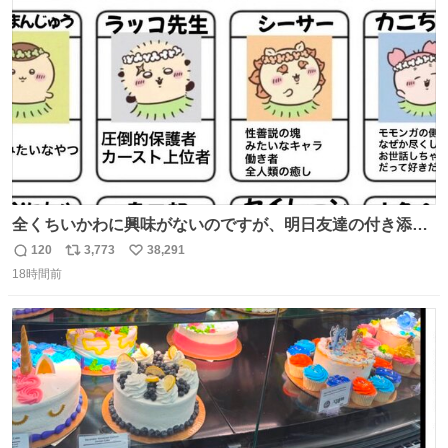
ト
数
数
全くちいかわに興味がないのですが、明日友達の付き添い
で見に行きます。 事前に予習できるよう、友達がキャラク
120
3,773
38,291
返
リ
い
ターの説明を作ってくれたのですが、くりまんじゅうとい
18時間前
信
ポ
い
うやつに説明に「あんたみたいなやつ」と書かれていまし
数
ス
ね
た。 一気に楽しみになりました。
ト
数
数