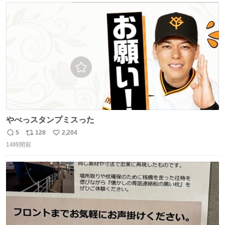
ト
数
数
やべっスタンプミスった
5
128
2,204
返
リ
い
14時間前
信
ポ
い
数
ス
ね
ト
数
数