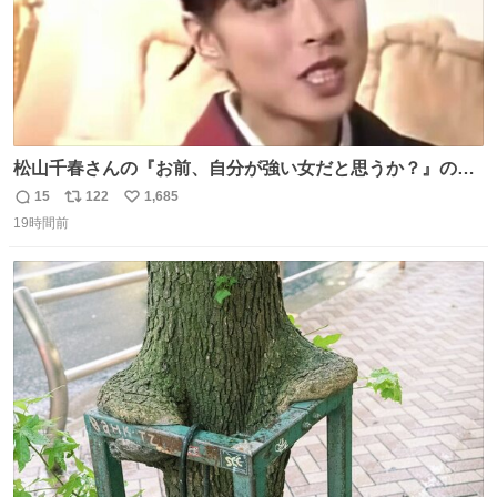
松山千春さんの『お前、自分が強い女だと思うか？』の一
言で… 中森明菜さんが思わず本音をこぼす瞬間😭
15
122
1,685
返
リ
い
19時間前
信
ポ
い
数
ス
ね
ト
数
数