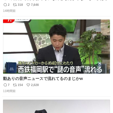
2
318
7,646
返
リ
い
14時間前
信
ポ
い
数
ス
ね
ト
数
数
動ありの音声ニュースで流れてるのまじかw
7
154
2,028
返
リ
い
11時間前
信
ポ
い
数
ス
ね
ト
数
数