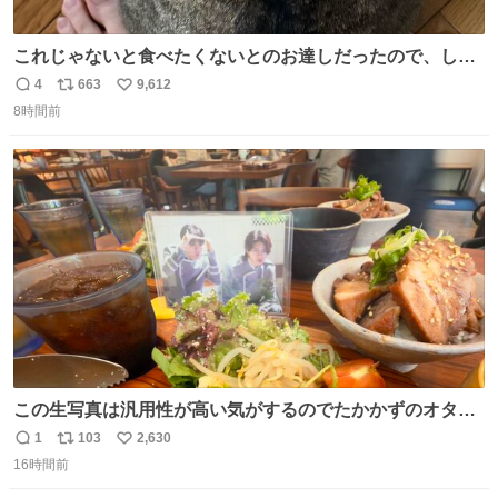
これじゃないと食べたくないとのお達しだったので、しっ
ぽ置き場係になっている
4
663
9,612
返
リ
い
8時間前
信
ポ
い
数
ス
ね
ト
数
数
この生写真は汎用性が高い気がするのでたかかずのオタク
は絶対買った方が良いw
1
103
2,630
返
リ
い
16時間前
信
ポ
い
数
ス
ね