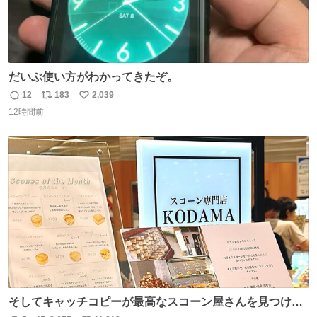
だいぶ使い方がわかってきたぞ。
12
183
2,039
返
リ
い
12時間前
信
ポ
い
数
ス
ね
ト
数
数
そしてキャッチコピーが最高なスコーン屋さんを見つけて