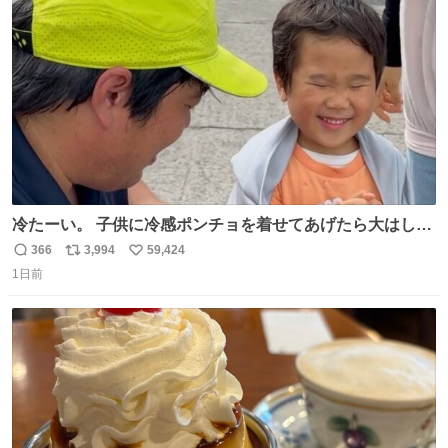
ト
数
数
冷たーい。 子供に冷感ポンチョを着せてあげたら大はしゃ
ぎで喜んでくれました。 こんな素敵な代物を提供してくれ
366
3,994
59,424
返
リ
い
た山口県の恩師に感謝。
1日前
信
ポ
い
数
ス
ね
ト
数
数