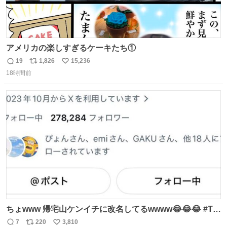
アメリカの楽しすぎるケーキたち①
19
1,826
15,236
返
リ
い
18時間前
信
ポ
い
数
ス
ね
ト
数
数
ちょwww 帰宅山ケンイチに改名してるwwww😂😂😂 #Tシ
ャツが乾くまで #松山ケンイチ
7
220
3,810
返
リ
い