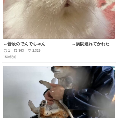
←普段のでんでちゃん →病院連れてかれたで
んちゃん
1
363
2,329
返
リ
い
15時間前
信
ポ
い
数
ス
ね
ト
数
数