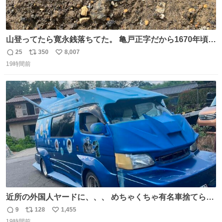
山登ってたら寛永銭落ちてた。 亀戸正字だから1670年頃に
鋳造されたもの。
25
350
8,007
返
リ
い
19時間前
信
ポ
い
数
ス
ね
ト
数
数
近所の外国人ヤードに、、、 めちゃくちゃ有名車捨てられ
てました😭 外装ぼろぼろだし、、 中も何にも残ってない
9
128
1,455
返
リ
い
し、、 可哀想に😢😢 今まで数十年お疲れ様でした、、 #バ
19時間前