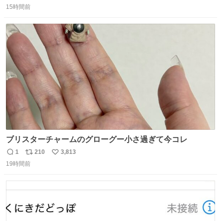
15時間前
信
ポ
い
数
ス
ね
ト
数
数
ブリスターチャームのグローグー小さ過ぎて今コレ
1
210
3,813
返
リ
い
19時間前
信
ポ
い
数
ス
ね
ト
数
数