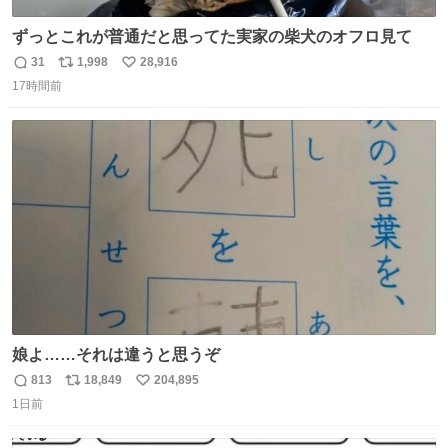
ずっとこれが普通だと思ってた実家の柴犬のオフロ見て
31
1,998
28,916
返
リ
い
17時間前
信
ポ
い
数
ス
ね
ト
数
数
娘よ……それは違うと思うぞ
813
18,849
204,895
返
リ
い
1日前
信
ポ
い
数
ス
ね