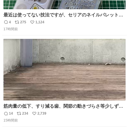
最近は使ってない技法ですが、セリアのネイルパレットの
四隅をハサミで切り落とし、やすりがけすればミニチュア
4
275
1,124
返
リ
い
食器ができます。 底にストローをカットしたものを接着し
17時間前
信
ポ
い
塗装すれば茶碗になります。素材が塩化ビニルなので接着
数
ス
ね
剤や塗料は対応したものを使うと良いです。 透明はそのま
ト
数
数
までも使えます。
筋肉量の低下、すり減る歯、関節の動きづらさ等少しずつ
現れる変化。 ごはんを細かくすることで #風花 の歯に代わ
14
234
2,739
返
リ
い
るよ。サプリを食べてもらうことで筋肉や関節をサポート
15時間前
信
ポ
い
しようね 風花が無理なく続けられる範囲で、高齢のステー
数
ス
ね