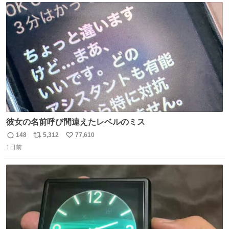
ジまで頑張ってきたその身体も風花の意思も大切にしてい
ト
数
数
くよ #徳山動物園
彼女の名前呼び間違えたレベルのミス
148
5,312
77,610
返
リ
い
1日前
信
ポ
い
数
ス
ね
ト
数
数