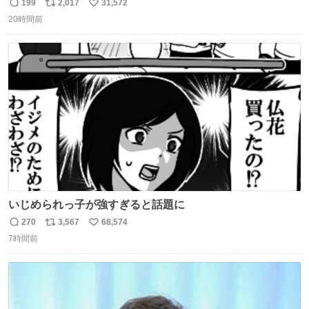
的な演技が毎回シンドい。
199
2,017
31,572
返
リ
い
20時間前
信
ポ
い
数
ス
ね
ト
数
数
いじめられっ子が強すぎると話題に
270
3,567
68,574
返
リ
い
7時間前
信
ポ
い
数
ス
ね
ト
数
数