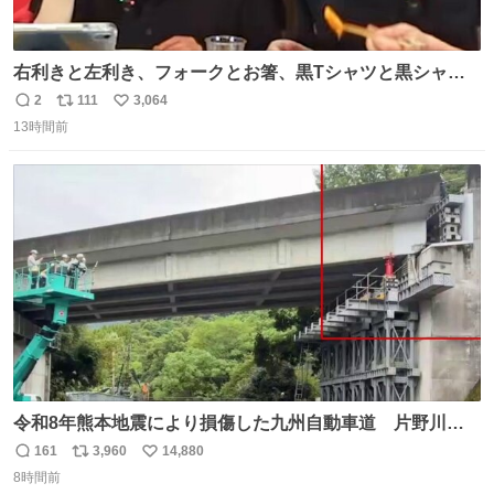
右利きと左利き、フォークとお箸、黒Tシャツと黒シャ
ツ、ありがとう、いい塩レです
2
111
3,064
返
リ
い
13時間前
信
ポ
い
数
ス
ね
ト
数
数
令和8年熊本地震により損傷した九州自動車道 片野川橋
（下り線）の復旧作業を行っています。 タイムラプス動画
161
3,960
14,880
返
リ
い
で、段差が生じた橋桁をジャッキアップしている様子をご
8時間前
信
ポ
い