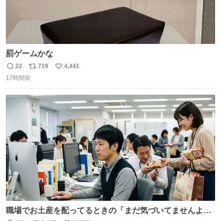
罰ゲームかな
22
719
4,441
返
リ
い
17時間前
信
ポ
い
数
ス
ね
ト
数
数
職場でお土産を配ってるときの「まだ気づいてませんよ」