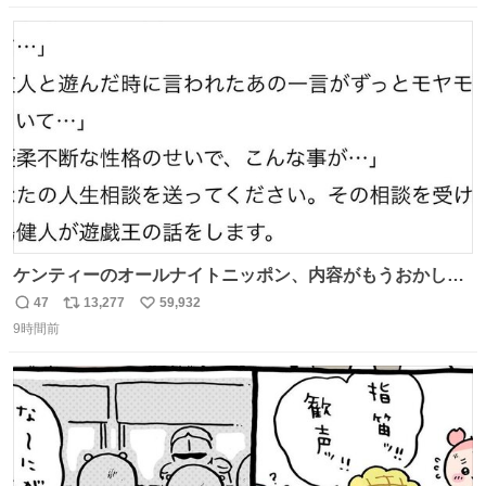
紹介します。 引き続き、早期復旧に向けて着実に工事を進
数
ス
ね
めてまいります。 #NEXCO西日本 #熊本地震
ト
数
数
ケンティーのオールナイトニッポン、内容がもうおかしい
#中島健人ANN
47
13,277
59,932
返
リ
い
9時間前
信
ポ
い
数
ス
ね
ト
数
数