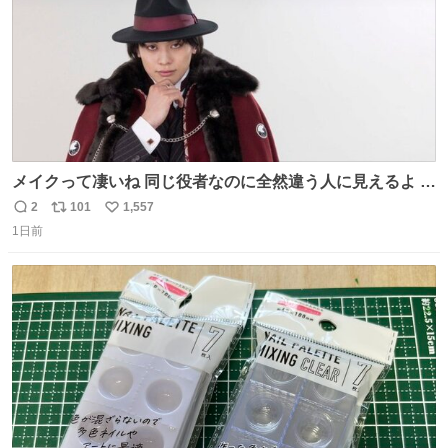
メイクって凄いね 同じ役者なのに全然違う人に見えるよ #
仮面ライダーマイス #ブルーロック
2
101
1,557
返
リ
い
1日前
信
ポ
い
数
ス
ね
ト
数
数