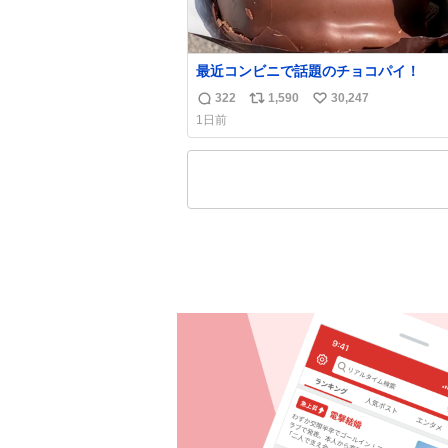
最近コンビニで話題のチョコパイ！
322
1,590
30,247
返
リ
い
1日前
信
ポ
い
数
ス
ね
ト
数
数