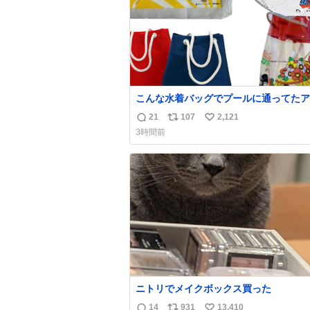
こんな水着バッグでプールに通ってたア
タ、完全なる同世代（笑） #70年代 #
21
107
2,121
返
リ
い
代 #昭和レトロ
3時間前
信
ポ
い
数
ス
ね
ト
数
数
ニトリでメイクボックス買った
14
931
13,410