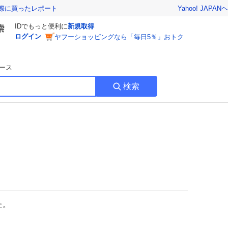
Yahoo! JAPAN
ヘ
実際に買ったレポート
IDでもっと便利に
新規取得
ログイン
ヤフーショッピングなら「毎日5％」おトク
ース
検索
た。