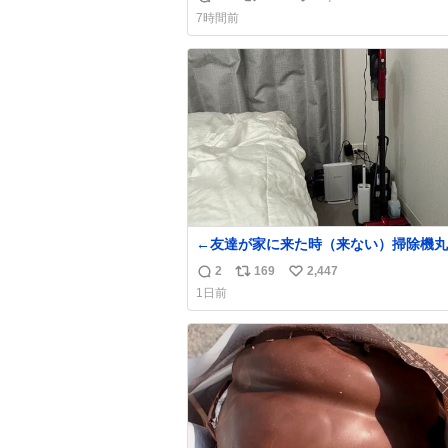
返
リ
い
7時間前
信
ポ
い
数
ス
ね
ト
数
数
←友達が家に来た時（来ない）掃除機丸
は生活感が出てかっこ悪いなぁ →せや
2
169
2,447
返
リ
い
1日前
信
ポ
い
数
ス
ね
ト
数
数