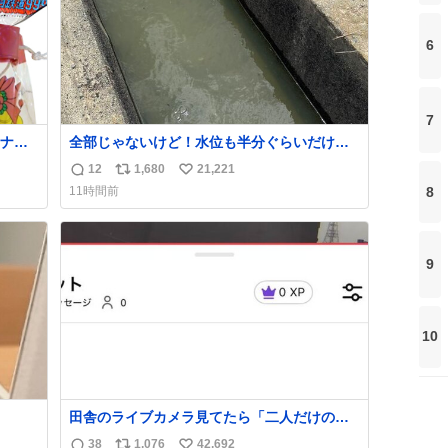
6
7
ナ
全部じゃないけど！水位も半分ぐらいだけ
80年
ど！水が来はじめたよ！！！ 作業してくれた
12
1,680
21,221
返
リ
い
方々ありがとーーー
8
11時間前
ー！！！！！！！！！！！！！！！！！！！
信
ポ
い
！！！！！！！
数
ス
ね
ト
数
数
9
10
田舎のライブカメラ見てたら「二人だけの世
界」を発見した
38
1,076
42,692