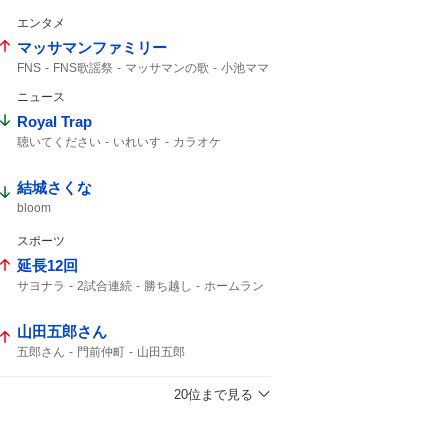
ジャンプ
エンタメ
マッサマンファミリー
FNS
FNS歌謡祭
マッサマンの歌
小池ママ
マッサマン
ボムマジ
マツダマン
ニュース
マッサマンママ
Royal Trap
聴いてください
いれいす
カラオケ
結城さくな
bloom
スポーツ
延長12回
サヨナラ
2試合連続
勝ち越し
ホームラン
山田五郎さん
五郎さん
門前仲町
山田五郎
20位まで見る