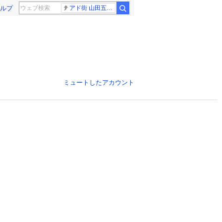
ルプ
アド街 山田五郎さん
ミュートしたアカウント