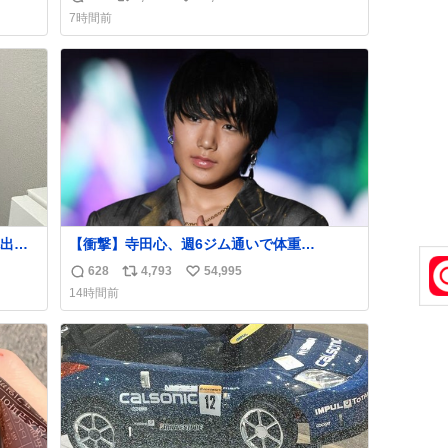
返
リ
い
7時間前
信
ポ
い
数
ス
ね
ト
数
数
出し
【衝撃】寺田心、週6ジム通いで体重
62kg→82kgに 110kgのベンチプレス持ち上
628
4,793
54,995
返
リ
い
げる姿披露
14時間前
news.livedoor.com/article/detail… 元々自重
信
ポ
い
のみだったが、更に筋肉を大きくするためジ
数
ス
ね
ム通いを開始。筋肉増量のためおにぎり10
ト
数
個、ゼリー飲料3～4本、パスタと毎日4千kcal
数
オーバーの食事を摂取し、増量したという。