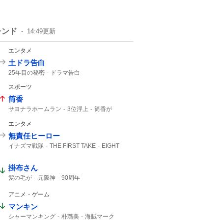
レンド
14:49
更新
エンタメ
土ドラ告白
25年目の秘密
ドラマ告白
スポーツ
筒香
サヨナラホームラン
3位浮上
筒香が
筒香選手
筒香嘉智
Aクラス
エンタメ
サヨナラ勝ち
馬場皐輔
ベイスターズ
サヨナラ
筒香キャプテン
筒香優勝
10号
無責任ヒーロー
47分
ハマスタ
DeNA
延長戦
イナズマ戦隊
THE FIRST TAKE
EIGHT
FIRST TAKE
SUPER EIGHT
掛布さん
髪の毛が
元阪神
90周年
アニメ・ゲーム
マンキン
シャーマンキング
朴璐美
海賊マーク