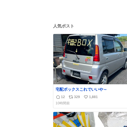
人気ポスト
宅配ボックスこれでいいや～
12
329
1,881
返
リ
い
10時間前
信
ポ
い
数
ス
ね
ト
数
数