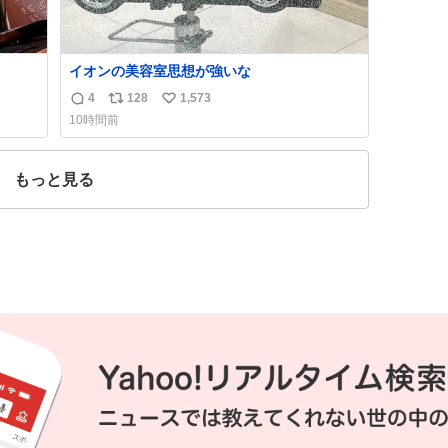
イオンの美容室思想が強いな
4
128
1,573
返
リ
い
10時間前
信
ポ
い
数
ス
ね
ト
数
もっと見る
数