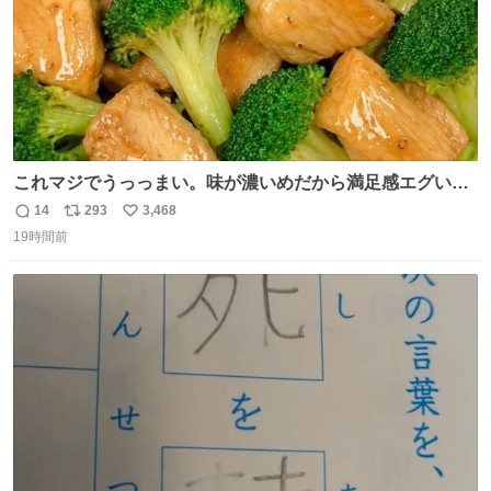
これマジでうっっまい。味が濃いめだから満足感エグいし
1週間で3キロ痩せた😭
14
293
3,468
返
リ
い
19時間前
信
ポ
い
数
ス
ね
ト
数
数