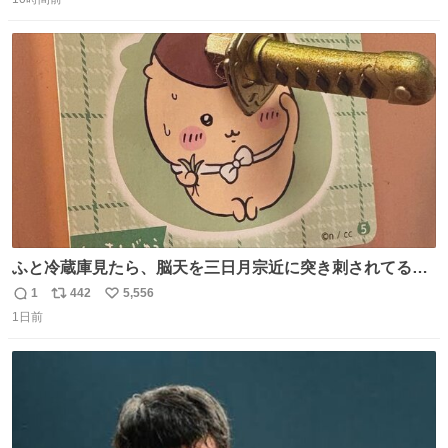
信
ポ
い
数
ス
ね
ト
数
数
ふと冷蔵庫見たら、脳天を三日月宗近に突き刺されてるく
りまんじゅうパイセンが
1
442
5,556
返
リ
い
1日前
信
ポ
い
数
ス
ね
ト
数
数