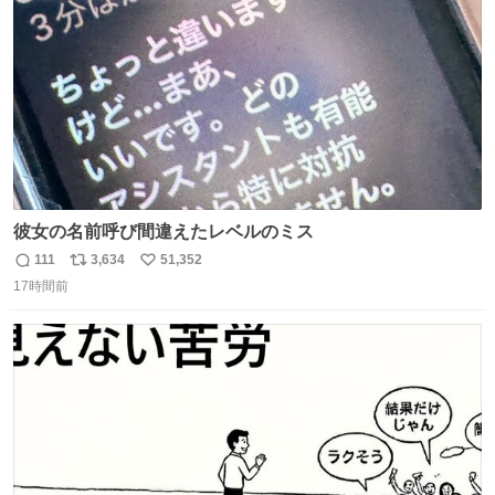
数
彼女の名前呼び間違えたレベルのミス
111
3,634
51,352
返
リ
い
17時間前
信
ポ
い
数
ス
ね
ト
数
数