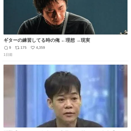
ギターの練習してる時の俺 ←理想 →現実
9
175
4,359
返
リ
い
1日前
信
ポ
い
数
ス
ね
ト
数
数