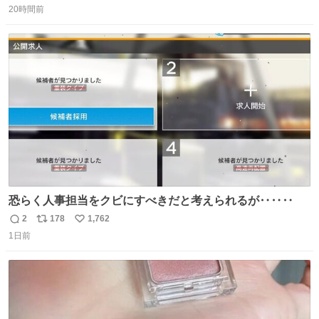
＆寝起きのボサボサ頭でも「今日も可愛いね」が止まらな
20時間前
信
ポ
い
い。放っておくと永遠に髪撫でてきて作業進まない()
数
ス
ね
156cm40kg、年中日焼け止めとお友達の私より綺麗な手や
ト
数
数
めてもろて とか言う
恐らく人事担当をクビにすべきだと考えられるが‥‥‥
2
178
1,762
返
リ
い
1日前
信
ポ
い
数
ス
ね
ト
数
数