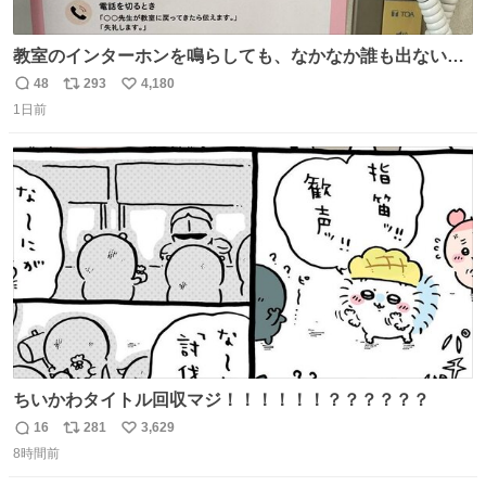
教室のインターホンを鳴らしても、なかなか誰も出ないこ
とがあります…。 もしかすると「電話の出方」に困ってい
48
293
4,180
返
リ
い
るのかもしれません。 そこで「何を話せばいいか」が見え
1日前
信
ポ
い
る手引きを用意して、安心して電話に出られるようにしま
数
ス
ね
す。 インターホンの応対も大切なコミュニケーションの学
ト
数
数
びです。
ちいかわタイトル回収マジ！！！！！！？？？？？？
16
281
3,629
返
リ
い
8時間前
信
ポ
い
数
ス
ね