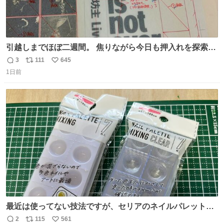
引越しまでほぼ二週間。 焦りながら今日も押入れを探索。
もう絶対に要らないんだけど捨てられないものが後から後
3
111
645
返
リ
い
から出てくる。 その代表が版下。 若いデザイナーは見たこ
1日前
信
ポ
い
ともあるまい。
数
ス
ね
ト
数
数
最近は使ってない技法ですが、セリアのネイルパレットの
四隅をハサミで切り落とし、やすりがけすればミニチュア
2
115
561
返
リ
い