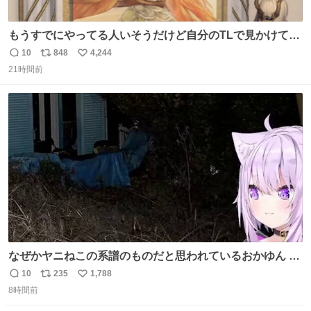
もうすでにやってる人いそうだけど自分のTLで見かけてな
い
10
848
4,244
返
リ
い
21時間前
信
ポ
い
数
ス
ね
ト
数
数
なぜかヤニねこの系譜のものだと思われているおかゆん #
生おかゆ
10
235
1,788
返
リ
い
8時間前
信
ポ
い
数
ス
ね