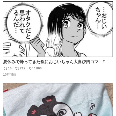
ト
数
数
夏休みで帰ってきた孫におじいちゃん大喜び四コマ #四
コマ漫画 #Web漫画 #漫画が読めるハッシュタグ
16
212
4,860
返
リ
い
10時間前
信
ポ
い
数
ス
ね
ト
数
数