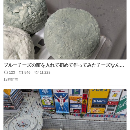
送設備に外部から不正に音声が流された可能性も含めて確
ト
数
数
認を実施」と説明した。
ブルーチーズの菌を入れて初めて作ってみたチーズなんだ
けど 本能でちょっとヤバいと思っちゃう見た目だな
123
546
11,228
返
リ
い
12時間前
信
ポ
い
数
ス
ね
ト
数
数