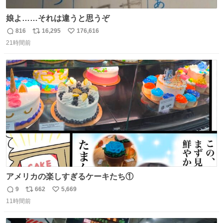
娘よ……それは違うと思うぞ
816
16,295
176,616
返
リ
い
21時間前
信
ポ
い
数
ス
ね
ト
数
数
アメリカの楽しすぎるケーキたち①
9
662
5,669
返
リ
い
11時間前
信
ポ
い
数
ス
ね