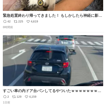
緊急処置終わり帰ってきました！ もしかしたら神経に影響
も出ているのかもと、、その影響で出にくいのもあるかも
42
225
4,619
返
リ
い
との事 内臓エコーもしてみると少し動きが弱いのかもなぁ
8時間前
信
ポ
い
と先生が言っておりました。 明日また病院です！ 帰ってき
数
ス
ね
て弟にぐるぐる言いながら甘えん坊してました☺️
ト
数
数
すごい車の内ドア台パンしてるやついたｗｗｗｗｗｗｗｗ
ｗｗｗｗｗｗ
2
129
4,159
返
リ
い
1日前
信
ポ
い