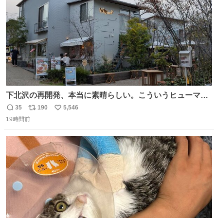
下北沢の再開発、本当に素晴らしい。こういうヒューマン
スケールの開発がいいんだよ。
35
190
5,546
返
リ
い
19時間前
信
ポ
い
数
ス
ね
ト
数
数