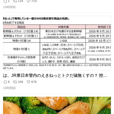
ティーの香り」限定ボディスクラブ＆バスオイルなど -
1
134
714
返
リ
い
fashion-press.net/news/149659
10時間前
信
ポ
い
数
ス
ね
ト
数
数
は、JR東日本管内のえきねっとトクだ値無くすの？ 控え
めに言ってクソすぎんか？
8
108
678
返
リ
い
16時間前
信
ポ
い
数
ス
ね
ト
数
数