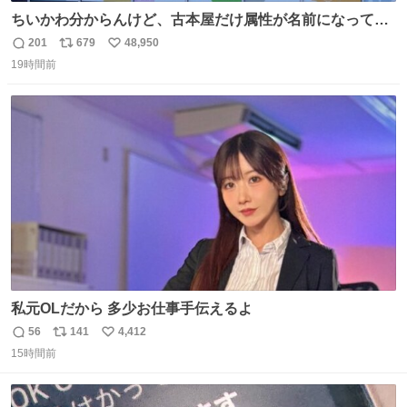
ちいかわ分からんけど、古本屋だけ属性が名前になってる
のはどういうこと？
201
679
48,950
返
リ
い
19時間前
信
ポ
い
数
ス
ね
ト
数
数
私元OLだから 多少お仕事手伝えるよ
56
141
4,412
返
リ
い
15時間前
信
ポ
い
数
ス
ね
ト
数