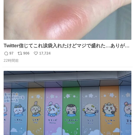
Twitter信じてこれ涙袋入れたけどマジで盛れた…ありがと
う…
97
906
17,724
返
リ
い
22時間前
信
ポ
い
数
ス
ね
ト
数
数