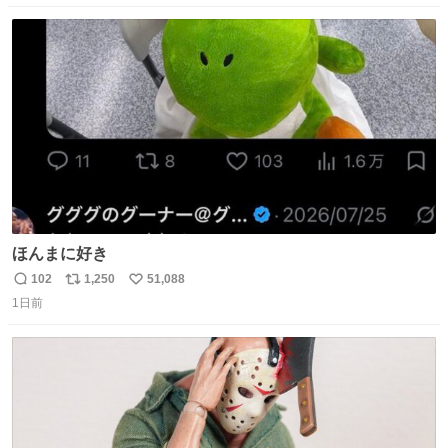
数
ス
ね
ト
数
数
ほんまに好き
102
1,250
51,088
返
リ
い
1日前
信
ポ
い
数
ス
ね
ト
数
数