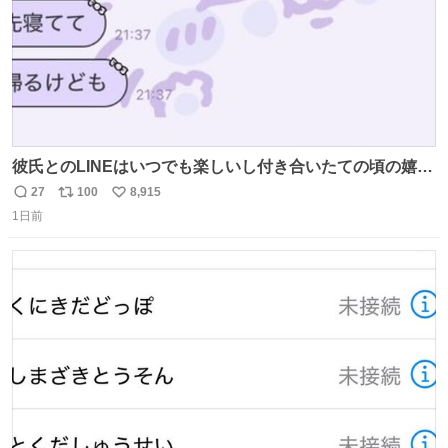
彼氏とのLINEはいつでも楽しいし付き合いたての頃の嬉し
かったLINEは無限にあるけど(同棲前は1日で各50通くらい
27
100
8,915
返
リ
い
送りあってたし)最近嬉しかったのはこれ
1日前
信
ポ
い
数
ス
ね
ト
数
数