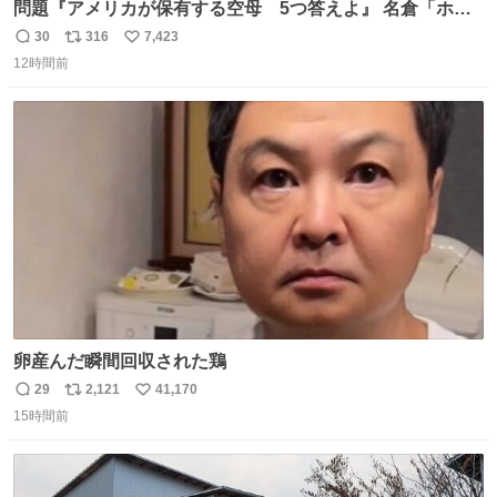
問題『アメリカが保有する空母 5つ答えよ』 名倉「ホン
マごめん、日本」
30
316
7,423
返
リ
い
12時間前
信
ポ
い
数
ス
ね
ト
数
数
卵産んだ瞬間回収された鶏
29
2,121
41,170
返
リ
い
15時間前
信
ポ
い
数
ス
ね
ト
数
数