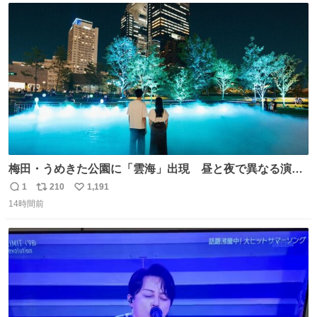
ト
数
数
梅田・うめきた公園に「雲海」出現 昼と夜で異なる演
出、昨年は50万人来場 umeda.keizai.biz/headline/4657/
1
210
1,191
返
リ
い
14時間前
信
ポ
い
数
ス
ね
ト
数
数