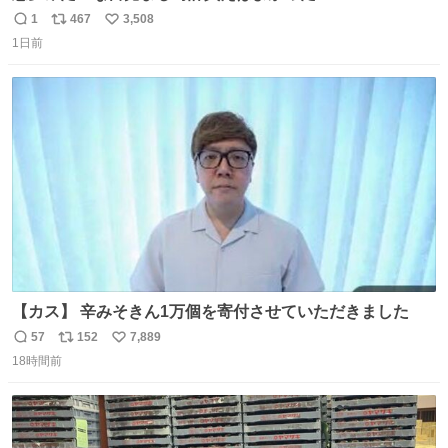
1
467
3,508
返
リ
い
1日前
信
ポ
い
数
ス
ね
ト
数
数
【カス】 辛みそきん1万個を寄付させていただきました
57
152
7,889
返
リ
い
18時間前
信
ポ
い
数
ス
ね
ト
数
数