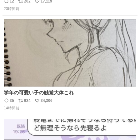
12
202
17,119
返
リ
い
23時間前
信
ポ
い
数
ス
ね
ト
数
数
学年の可愛い子の触覚大体これ
35
924
34,306
返
リ
い
14時間前
信
ポ
い
数
ス
ね
ト
数
数