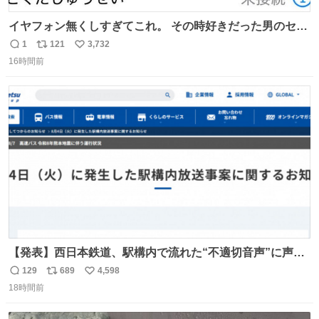
イヤフォン無くしすぎてこれ。 その時好きだった男のセコ
ムの名前にしてる
1
121
3,732
返
リ
い
16時間前
信
ポ
い
数
ス
ね
ト
数
数
【発表】西日本鉄道、駅構内で流れた“不適切音声”に声明
「被害届も検討」 news.livedoor.com/article/detail… 4日
129
689
4,598
返
リ
い
に西鉄福岡（天神）駅および薬院駅で発生した駅構内放送
18時間前
信
ポ
い
事案について声明を公表した。「第三者によって駅構内放
数
ス
ね