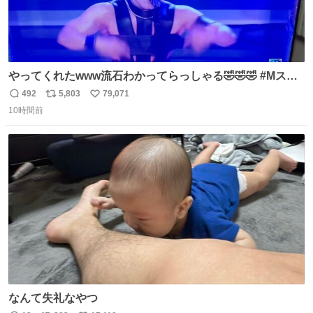
やってくれたwww流石わかってらっしゃる🤣🤣🤣 #Mステ
#西川貴教
492
5,803
79,071
返
リ
い
10時間前
信
ポ
い
数
ス
ね
ト
数
数
なんて失礼なやつ