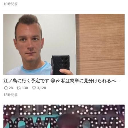
食器ができます。 底にストローをカットしたものを接着し
10時間前
信
ポ
い
塗装すれば茶碗になります。素材が塩化ビニルなので接着
数
ス
ね
剤や塗料は対応したものを使うと良いです。 透明はそのま
ト
数
数
までも使えます。
江ノ島に行く予定です 😃🎶 私は簡単に見分けられるべき
だ 🐷
28
130
3,128
返
リ
い
18時間前
信
ポ
い
数
ス
ね
ト
数
数