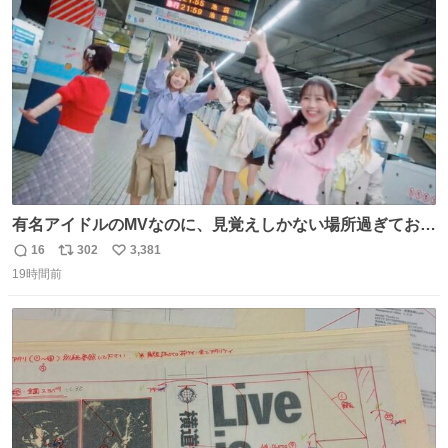
ト
数
数
有名アイドルのMVなのに、見覚えしかない場所過ぎておも
ろいな
16
302
3,381
返
リ
い
19時間前
信
ポ
い
数
ス
ね
ト
数
数