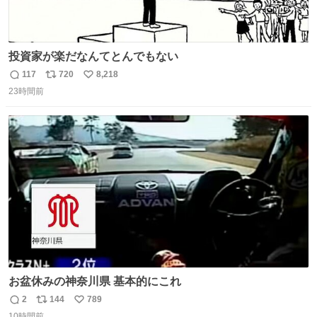
投資家が楽だなんてとんでもない
117
720
8,218
返
リ
い
23時間前
信
ポ
い
数
ス
ね
ト
数
数
お盆休みの神奈川県 基本的にこれ
2
144
789
返
リ
い
10時間前