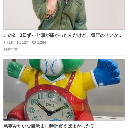
この2、3日ずっと頭が痛かったんだけど、気圧のせいかし
ら…
18
127
1,264
返
リ
い
11時間前
信
ポ
い
数
ス
ね
ト
数
数
悪夢みたいな目覚まし時計買えばよかった⚾