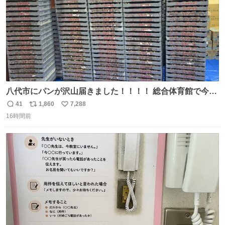
八代市にパンが沢山届きました！！！！ 総合体育館で今配
ってるそうなので、是非取りに行けそうな方は行ってみて
41
1,860
7,288
返
リ
い
ください💪
16時間前
信
ポ
い
数
ス
ね
ト
数
数