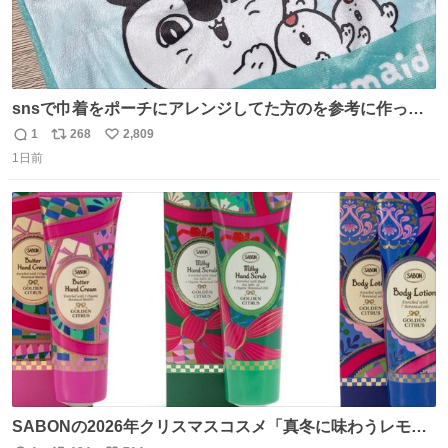
snsで巾着をポーチにアレンジしてた方のを参考に作って
みました🧵 裁縫は得意でないので、ザクザクの目測で縫い
1
268
2,809
返
リ
い
ましたので悪しからず🙏🏻 裏地は人魚のウロコ風な柄にし
1日前
信
ポ
い
てみたらめっちゃ良き☺️ 島二郎とちいかわチャームもお気
数
ス
ね
に入り⭐️
ト
数
数
SABONの2026年クリスマスコスメ「真冬に味わうレモン