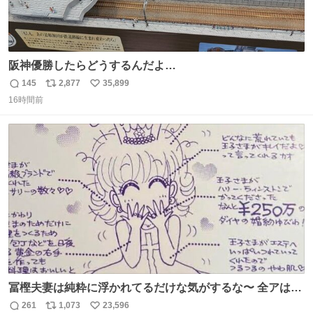
阪神優勝したらどうするんだよ…
145
2,877
35,899
返
リ
い
16時間前
信
ポ
い
数
ス
ね
ト
数
数
冨樫夫妻は純粋に浮かれてるだけな気がするな〜 全アはこ
こに自分の市場価値的なものを上乗せするので、 すっぴん
261
1,073
23,596
返
リ
い