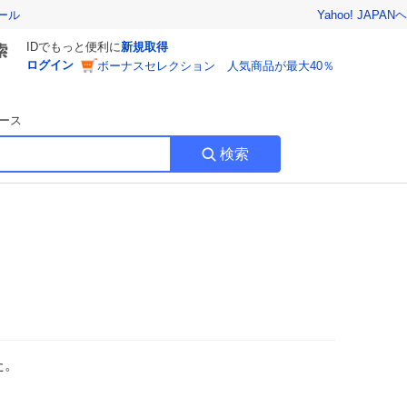
Yahoo! JAPAN
ヘ
ール
IDでもっと便利に
新規取得
ログイン
ボーナスセレクション 人気商品が最大40％
ース
検索
た。