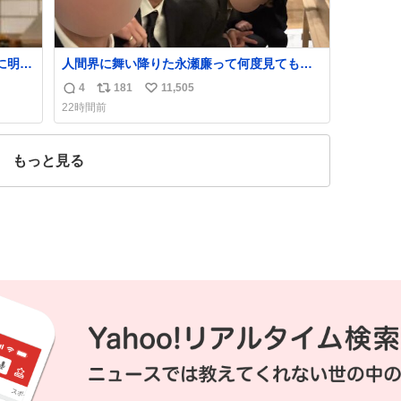
に明後
人間界に舞い降りた永瀬廉って何度見ても究
極のアイドル過ぎてずっと味する。美味い。
4
181
11,505
返
リ
い
22時間前
信
ポ
い
数
ス
ね
ト
数
もっと見る
数