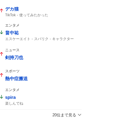
デカ猫
TikTok
使ってみたかった
エンタメ
畠中祐
エスケーエイト
スパリク
キャラクター
インスタライブ
ニュース
剣持刀也
スポーツ
熱中症搬送
エンタメ
spira
楽しんでね
20位まで見る