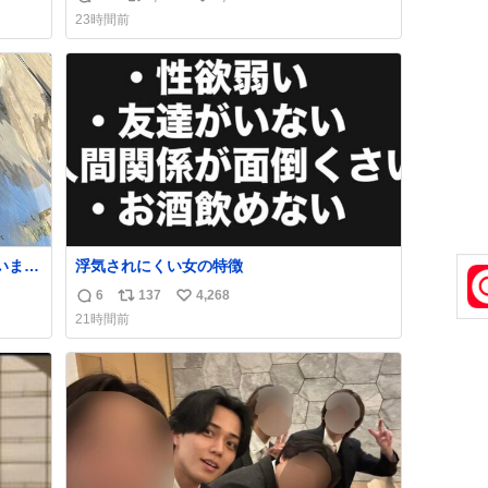
返
リ
い
ェイ
バタークレープは目黒、品川、蒲田、渋谷、
23時間前
なか
川崎、横浜、鶴見、九州の一部エリア限定商
信
ポ
い
品で8月5日に発注が終了したため店舗に置い
数
ス
ね
てあるところ少ないですが見つけたら即買い
ト
数
です🤩❣️
数
浮気されにくい女の特徴
6
137
4,268
返
リ
い
21時間前
止の
信
ポ
い
数
ス
ね
ト
数
数