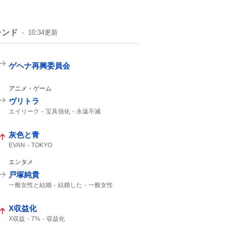
レンド
10:34
更新
ゲヘナ再興委員会
アニメ・ゲーム
ヴリトラ
エイリーク
宝具強化
永遠不滅
強化クエスト
インドラ
11th
灰色と青
EVAN
TOKYO
エンタメ
戸塚純貴
一般女性と結婚
結婚した
一般女性
X収益化
X収益
7%
収益化