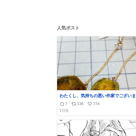
人気ポスト
わたくし、気持ちの悪い作家でございま
昨日産出しました胆石をピアスにしまし
7
136
774
返
リ
い
とても希少な石です。 割ってみたらな
1日前
綺麗でした。 次回の外来はこれ付けて行きま
信
ポ
い
す。
数
ス
ね
ト
数
数