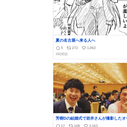
夏の名古屋へ来る人へ
5
272
1,062
返
リ
い
4時間前
信
ポ
い
数
ス
ね
ト
数
数
芳樹Dの結婚式で岩井さんが撮影したオ
ーの写真が本当好きなのよね。確か3枚
17
108
3,163