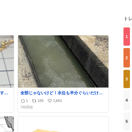
ト
1
2
3
す。
全部じゃないけど！水位も半分ぐらいだけ
た。
ど！水が来はじめたよ！！！ 作業してくれた
4
1
105
1,661
返
リ
い
かなか
方々ありがとーーー
7時間前
ー！！！！！！！！！！！！！！！！！！！
信
ポ
い
！！！！！！！
数
ス
ね
5
ト
数
数