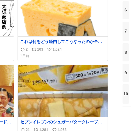
6
7
これは何をどう経由してこうなったのか全く
わからない構造のすしざんまいの玉子
2
103
1,024
返
リ
い
8
1日前
信
ポ
い
数
ス
ね
ト
数
9
数
10
ードリ
セブンイレブンのシュガーバタークレープと
目はも
えんがわの寿司を探している人へ！ シュガー
21
1,281
4,953