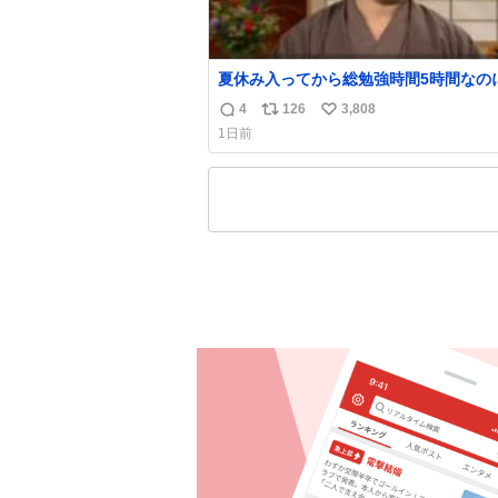
夏休み入ってから総勉強時間5時間なの
日京大オープンで今これ
4
126
3,808
返
リ
い
1日前
信
ポ
い
数
ス
ね
ト
数
数