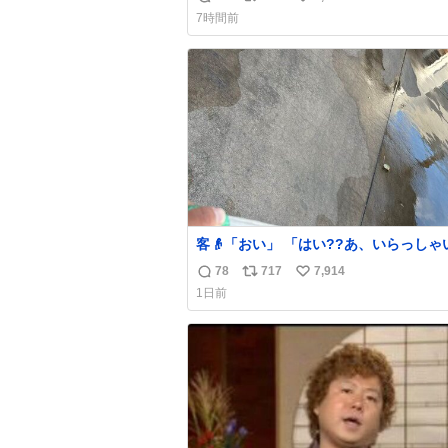
返
リ
い
うすでに出来上がっている春日さんがウ
7時間前
ターにハイボールを懇願している所じゃ
信
ポ
い
ったかな
数
ス
ね
ト
数
数
客👴「おい」 「はい??あ、いらっしゃいま
せ」 👴「さっきからずっと水出しっぱなしで
78
717
7,914
返
リ
い
もったいないだろ」 「静電気を逃がし、熱く
1日前
なった地面の温度を下げ、引火事故の防
信
ポ
い
為必要な作業です」 👴「水不足の昨今にもっ
数
ス
ね
たいないことをするな!!」 それでは歌いま
ト
数
す、聞いてください 「井戸水」
数