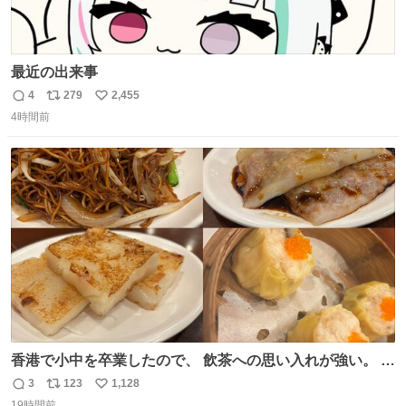
最近の出来事
4
279
2,455
返
リ
い
4時間前
信
ポ
い
数
ス
ね
ト
数
数
香港で小中を卒業したので、 飲茶への思い入れが強い。 常
に現地の味を探している。 横浜中華街まで行き、店を厳選
3
123
1,128
返
リ
い
すれば流石に出会えるけど、もっと近場で気軽に行ける店
19時間前