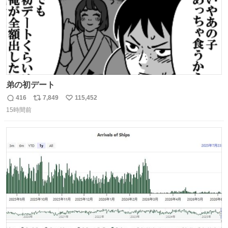
弟の初デート
416
7,849
115,452
返
リ
い
15時間前
信
ポ
い
数
ス
ね
ト
数
数