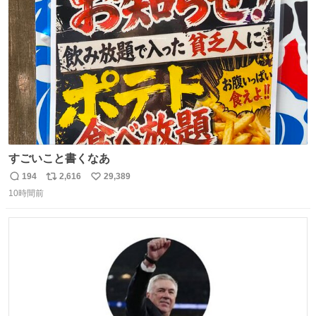
ト
数
数
すごいこと書くなあ
194
2,616
29,389
返
リ
い
10時間前
信
ポ
い
数
ス
ね
ト
数
数