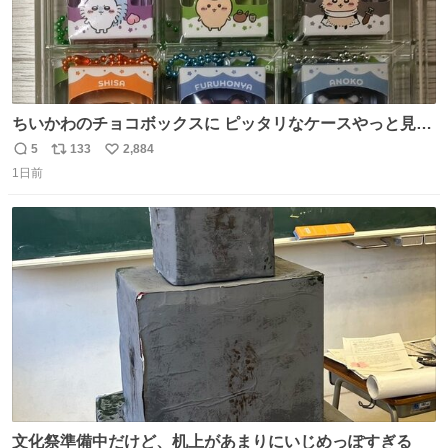
ちいかわのチョコボックスに ピッタリなケースやっと見つ
かった😭
5
133
2,884
返
リ
い
1日前
信
ポ
い
数
ス
ね
ト
数
数
文化祭準備中だけど、机上があまりにいじめっぽすぎる