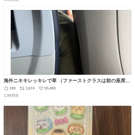
信
ポ
い
はないか。 代々木にあった。 多少違うかなというのもあっ
数
ス
ね
たけど、 総合的には満足。
ト
数
数
海外ニキキレッキレで草 （ファーストクラスは前の座席で
あるため）
190
1,674
55,490
返
リ
い
12時間前
信
ポ
い
数
ス
ね
ト
数
数