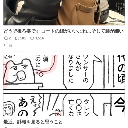
どうぞ後ろ姿です コートの紐がいいよね…そして腰が細い
2
181
3,516
返
リ
い
1日前
信
ポ
い
数
ス
ね
ト
数
数
最近、訃報を見ると思うこと