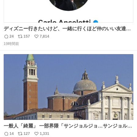
ディズニー行きたいけど、一緒に行くほど仲のいい友達が
居ない… ほんでこれ
24
157
7,814
返
リ
い
19時間前
信
ポ
い
数
ス
ね
ト
数
数
一般人「綺麗」 一部界隈「サンジョルジョ…サンジョルジ
ョマ…ジョルノジョバァーナ！！』
14
127
1,331
返
リ
い