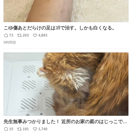
こゆ傷あとだらけの足はｺﾘで治す。しかも白くなる。
73
203
4,893
返
リ
い
9時間前
信
ポ
い
数
ス
ね
ト
数
数
先生無事みつかりました！ 近所のお家の庭のはじっこでう
ずくまってました💦 拡散してくれたり探してくれたみなさ
15
191
1,740
返
リ
い