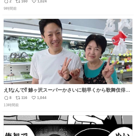
2
160
1,024
返
リ
い
9時間前
信
ポ
い
数
ス
ね
ト
数
数
え❗️なんで⁉️ 鯵ヶ沢スーパーかさいに朝早くから歌舞伎俳優
の8代目尾上菊五郎さんが来店‼️旦那さんを亡くした姫子さ
8
116
1,044
返
リ
い
んを元気付けに来たそうです😄 わざわざ鯵ヶ沢赤石まで😅
13時間前
信
ポ
い
姫子さんもまさかのイケメン来店にさぞかしビックリした
数
ス
ね
でしょうね😆 #尾上菊五郎 #スーパーかさい
ト
数
数