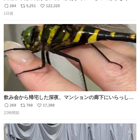
284
5,251
122,320
返
リ
い
1日前
信
ポ
い
数
ス
ね
ト
数
数
飲み会から帰宅した深夜、マンションの廊下にいらっしゃ
ったオニヤンマ様 まさかこんな都会でお会いできるなんて
269
768
17,388
返
リ
い
思っておらず大興奮しております かっこよすぎる 指を差し
22時間前
信
ポ
い
伸べると乗ってきてくれたのでひとまず一緒に帰宅しまし
数
ス
ね
たが、飛ばないということは弱っていらっしゃるのでしょ
ト
数
数
うか…素敵すぎる