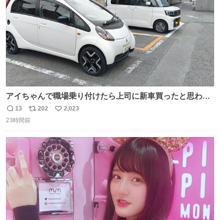
アイちゃんで職場乗り付けたら上司に新車買ったと思われ
たの嬉しすぎる。 20年落ちの車もやりようによっては新車
13
202
2,023
返
リ
い
っぽく見えるってことよ。 令和の車の横に並べても違和感
23時間前
信
ポ
い
ない平成18年式です。
数
ス
ね
ト
数
数