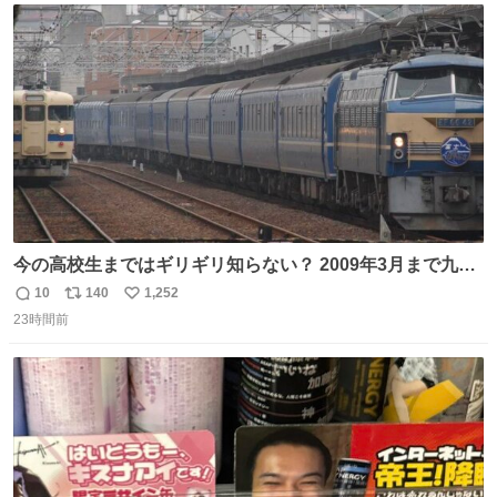
ト
数
数
今の高校生まではギリギリ知らない？ 2009年3月まで九州
に寝台特急が走っていたことを
10
140
1,252
返
リ
い
23時間前
信
ポ
い
数
ス
ね
ト
数
数