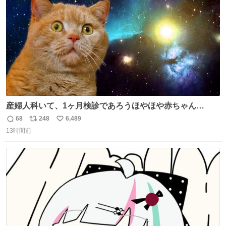
数
大塚国際美術館
産婦人科いて、1ヶ月検診であろうほやほや赤ちゃん👩‍🍼
と推定2,3歳の女の子👧🏻をワンオペで連れてるママがいる
68
248
6,489
返
リ
い
のだけども 女の子ずっとママの側から離れない…⁉️ 手を繋
13時間前
信
ポ
い
がなくてもうろちょろしないしママが歩いたらピクミンみ
数
ス
ね
たいにﾄﾃﾄﾃついてってるし逃走しないし脱走しないし逃げ
ト
数
数
ないし走ら文字数