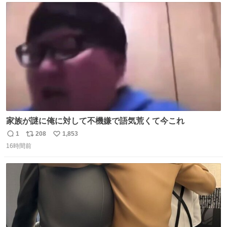
ト
数
数
家族が謎に俺に対して不機嫌で語気荒くて今これ
1
208
1,853
返
リ
い
16時間前
信
ポ
い
数
ス
ね
ト
数
数