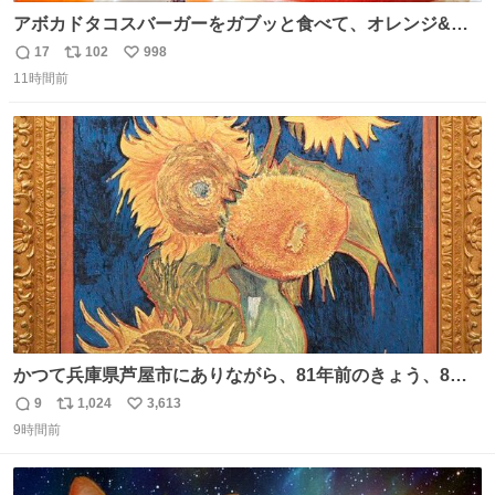
アボカドタコスバーガーをガブッと食べて、オレンジ&パ
ッションフルーツティーをグビッと飲んで、またアボカド
17
102
998
返
リ
い
タコスバーガーをガブッと食べて、またオレンジ＆パッシ
11時間前
信
ポ
い
ョンフルーツティーをグビッと飲んで…🍔🍹
数
ス
ね
ト
数
数
かつて兵庫県芦屋市にありながら、81年前のきょう、8月6
日の阪神大空襲の折に残念ながら焼失した、 #ゴッホ の幻
9
1,024
3,613
返
リ
い
の「 #ヒマワリ 」。 当館は、東京都にある武者小路実篤記
9時間前
信
ポ
い
念館にご協力いただき、当時発行されたカラー印刷画集よ
数
ス
ね
り陶板で原寸大に再現し、2014年より展示しています。 #
ト
数