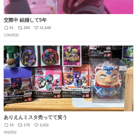
交際中 結婚して5年
51
200
11,540
返
リ
い
10時間前
信
ポ
い
数
ス
ね
ト
数
数
ありえんミスタ売ってて笑う
10
176
2,411
返
リ
い
9時間前
信
ポ
い