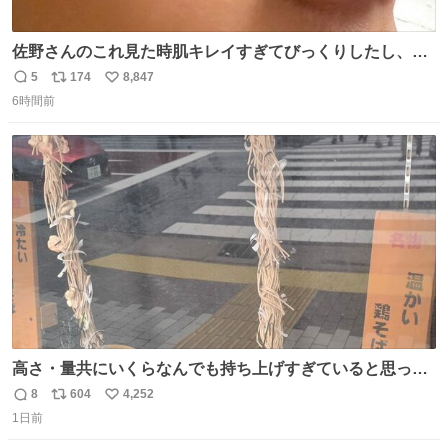
佐野さんのこれ見た時肌キレイすぎてびっくりしたし、や
はりアイドルって体型･肌管理すごすぎる
5
174
8,847
返
リ
い
6時間前
信
ポ
い
数
ス
ね
ト
数
数
高さ・量共にいくらなんでも持ち上げすぎていると思って
撮影した写真
8
604
4,252
返
リ
い
1日前
信
ポ
い
数
ス
ね