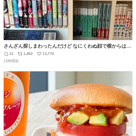
さんざん探しまわったんだけど なにくわぬ顔で横からはえ
てた
21
1,462
13,770
返
リ
い
15時間前
信
ポ
い
数
ス
ね
ト
数
数