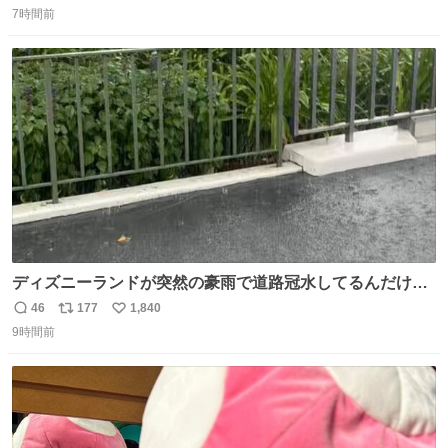
ん本当にありがとございます！ 飛び出し防止柵を増やして
7時間前
信
ポ
い
先生とちょびが怖い思いをしないでいいようにしようと思
数
ス
ね
う！
ト
数
数
ディズニーランドが突然の豪雨で道路冠水してるんだけど
☔️ この雨で今年初のミッションクールダウン中止。幾ら何
46
177
1,840
返
リ
い
でもやばすぎだろ...
9時間前
信
ポ
い
数
ス
ね
ト
数
数