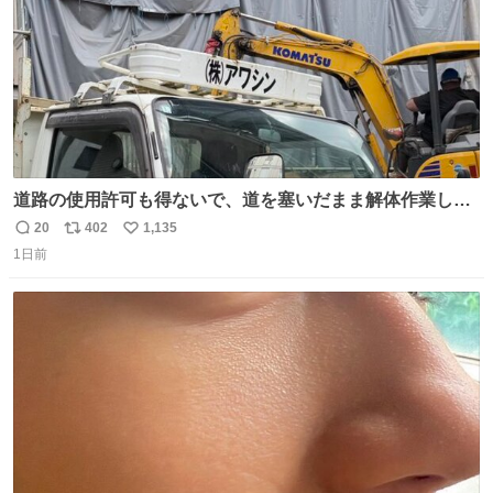
道路の使用許可も得ないで、道を塞いだまま解体作業して
る。 写真を撮ろうとしたら「勝手に写真撮るな馬鹿野郎」
20
402
1,135
返
リ
い
と罵倒されるなど。
1日前
信
ポ
い
数
ス
ね
ト
数
数