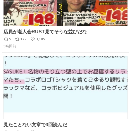
店員が老人会RUST見てそうな並びだな
5
172
3,185
返
リ
い
5時間前
信
ポ
い
数
ス
ね
ト
数
数
見たことない文章で3回読んだ