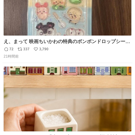
え、まって 映画ちいかわの特典のボンボンドロップシール
もうメルカリにでてるやん #ちいかわ
72
337
3,790
返
リ
い
21時間前
信
ポ
い
数
ス
ね
ト
数
数