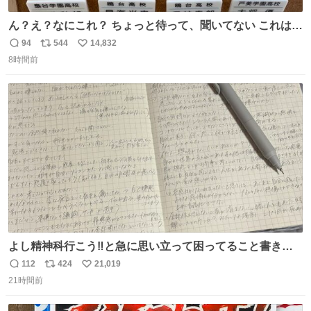
ん？え？なにこれ？ ちょっと待って、聞いてない これは販
売されているのもですか？
94
544
14,832
返
リ
い
8時間前
信
ポ
い
数
ス
ね
ト
数
数
よし精神科行こう‼️と急に思い立って困ってること書き出
してたらペン止まらなくなってすごい勢いで埋まってワロ
112
424
21,019
返
リ
い
タ
21時間前
信
ポ
い
数
ス
ね