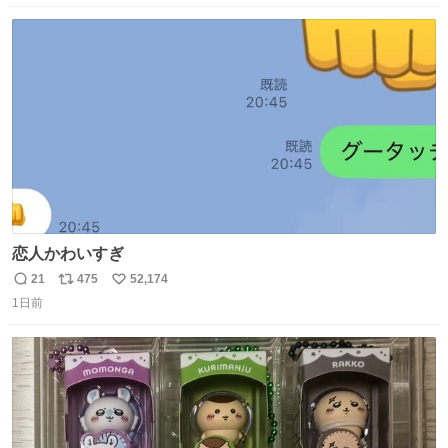
数
ス
ね
ト
数
数
恋人かわいすぎ
21
475
52,174
返
リ
い
1日前
信
ポ
い
数
ス
ね
ト
数
数