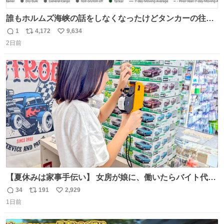
誰もホルムズ海峡の話をしなくなったけどタンカーの往来
は消滅したままですねと
1
4,172
9,634
返
リ
い
2日前
信
ポ
い
数
ス
ね
ト
数
数
【夏休みは家事手伝い】 女房が娘に、働いたらバイト代も
らえば？と言ったら、娘は、いらない、と言って黙々と働
34
191
2,929
返
リ
い
いてくれました。 あとでソフトクリーム買ってやろうと思
1日前
信
ポ
い
いました。
数
ス
ね