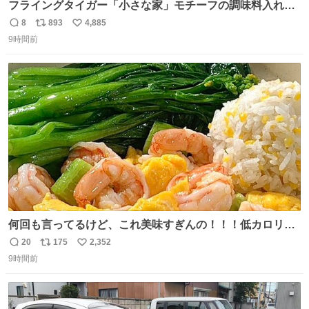
フライングタイガー「小さな家」モチーフの調味料入れ、
並べれば“デンマークの街並み”に ピンク・グリーン・テラ
8
893
4,885
返
リ
い
コッタの全9種 - fashion-press.net/news/149552
9時間前
信
ポ
い
数
ス
ね
ト
数
数
何回も言ってるけど、これ美味すぎんの！！！低カロリー
で満足感エグいから一生食べてる😭
20
175
2,352
返
リ
い
9時間前
信
ポ
い
数
ス
ね
ト
数
数