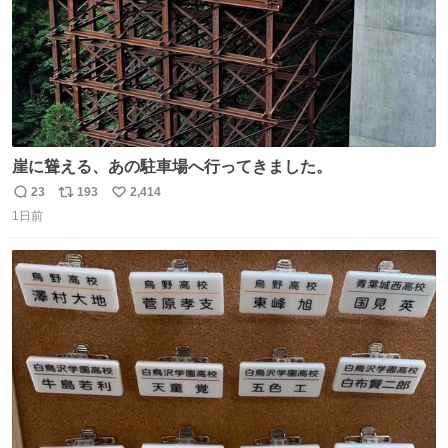
崖に聳える、あの駐車場へ行ってきました。
23
193
2,414
返
リ
い
1日前
信
ポ
い
数
ス
ね
ト
数
数