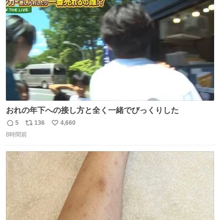
ト
数
数
おれの年下への接し方と全く一緒でびっくりした
5
136
4,660
返
リ
い
8時間前
信
ポ
い
数
ス
ね
ト
数
数