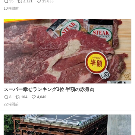
55
2,321
15,633
返
リ
い
10時間前
信
ポ
い
数
ス
ね
ト
数
数
スーパー幸せランキング3位 半額の赤身肉
8
104
4,640
返
リ
い
22時間前
信
ポ
い
数
ス
ね
ト
数
数