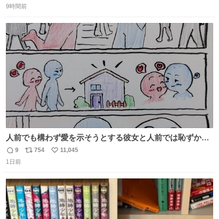
9時間前
信
ポ
い
数
ス
ね
ト
数
数
人前でも構わず愛を示そうとする彼女と人前では恥ずかし
いけど彼女を死ぬほど愛している彼氏 同士いませんか✋️
9
754
11,045
返
リ
い
1日前
信
ポ
い
数
ス
ね
ト
数
数