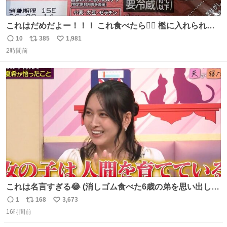
これはだめだよー！！！ これ食べたら🧜‍♀️ 檻に入れられ
て、なんかずうっと暗いとこだよ、、 #トラウマ
10
385
1,981
返
リ
い
2時間前
信
ポ
い
数
ス
ね
ト
数
数
これは名言すぎる😂 (消しゴム食べた6歳の弟を思い出しな
がら)
1
168
3,673
返
リ
い
16時間前
信
ポ
い
数
ス
ね