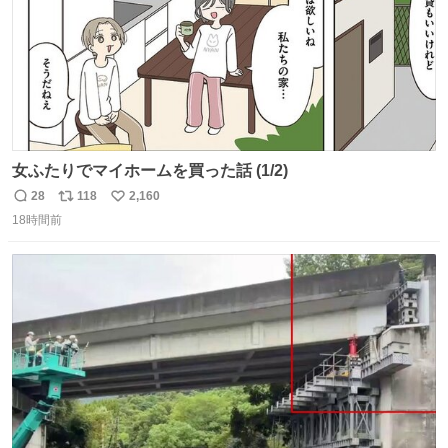
女ふたりでマイホームを買った話 (1/2)
28
118
2,160
返
リ
い
18時間前
信
ポ
い
数
ス
ね
ト
数
数