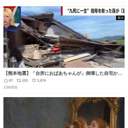
数
ス
ね
ト
数
数
【熊本地震】「台所におばあちゃんが」倒壊した自宅から
孫が救出 地震発生時、台所で夕食の準備をしていた祖母の
67
203
1,876
返
リ
い
「助けて」という声。祖母を背負い、助け出した孫が「命
15時間前
信
ポ
い
があったのは奇跡」と当時の状況を語った。
数
ス
ね
ト
数
数