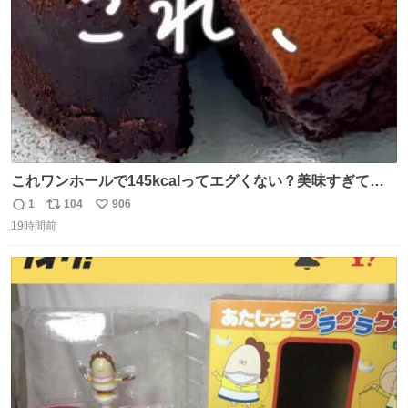
これワンホールで145kcalってエグくない？美味すぎて毎
日食べてるけど、次の日体重測ったら痩せてるの嬉しすぎ
1
104
906
返
リ
い
る😭 レシピリプ⬇️
19時間前
信
ポ
い
数
ス
ね
ト
数
数