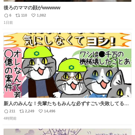
後ろのママの顔がwwwww
6
110
1,082
返
リ
い
1日前
信
ポ
い
数
ス
ね
ト
数
数
新人のみんな！先輩たちもみんな必ずすごい失敗してるか
ら、ちいさいことは気にしなくてヨシ！ #現場猫
211
2,249
14,496
返
リ
い
4時間前
信
ポ
い
数
ス
ね
ト
数