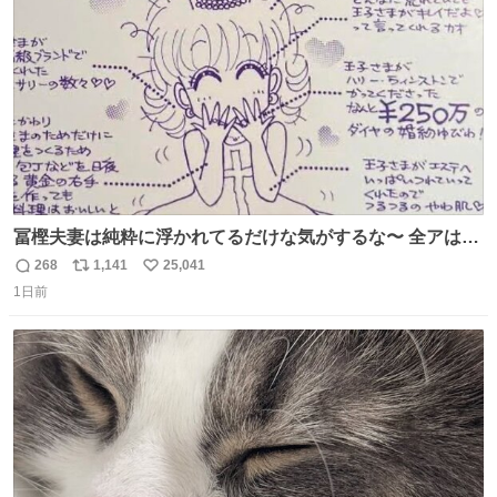
数
冨樫夫妻は純粋に浮かれてるだけな気がするな〜 全アはこ
こに自分の市場価値的なものを上乗せするので、 すっぴん
268
1,141
25,041
返
リ
い
＆寝起きのボサボサ頭でも「今日も可愛いね」が止まらな
1日前
信
ポ
い
い。放っておくと永遠に髪撫でてきて作業進まない()
数
ス
ね
156cm40kg、年中日焼け止めとお友達の私より綺麗な手や
ト
数
数
めてもろて とか言う