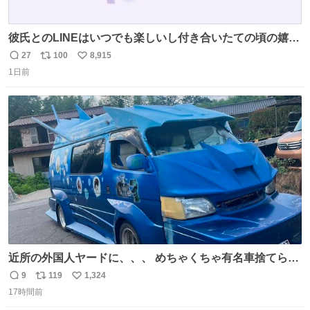
彼氏とのLINEはいつでも楽しいし付き合いたての頃の嬉し
かったLINEは無限にあるけど(同棲前は1日で各50通くらい
27
100
8,915
返
リ
い
送りあってたし)最近嬉しかったのはこれ
1日前
信
ポ
い
数
ス
ね
ト
数
数
近所の外国人ヤードに、、、 めちゃくちゃ有名車捨てられ
てました😭 外装ぼろぼろだし、、 中も何にも残ってない
9
119
1,324
返
リ
い
し、、 可哀想に😢😢 今まで数十年お疲れ様でした、、 #バ
17時間前
信
ポ
い
ニング #当時 #廃車 #勿体無い