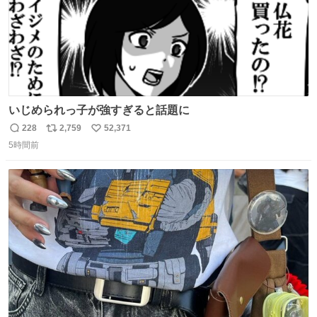
いじめられっ子が強すぎると話題に
228
2,759
52,371
返
リ
い
5時間前
信
ポ
い
数
ス
ね
ト
数
数