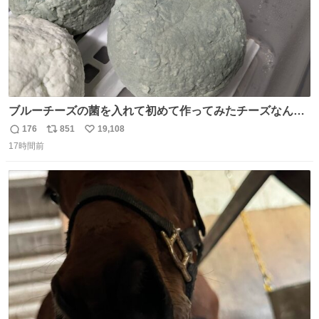
ブルーチーズの菌を入れて初めて作ってみたチーズなんだ
けど 本能でちょっとヤバいと思っちゃう見た目だな
176
851
19,108
返
リ
い
17時間前
信
ポ
い
数
ス
ね
ト
数
数