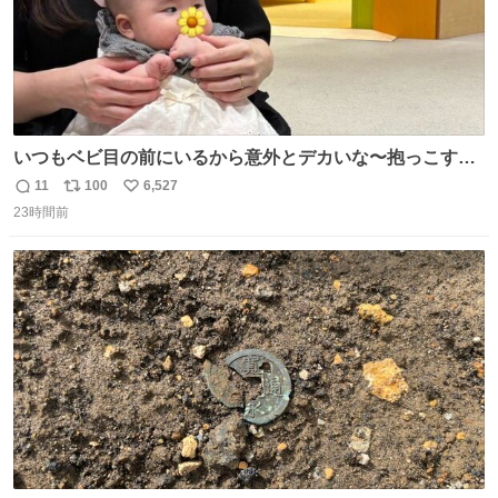
いつもベビ目の前にいるから意外とデカいな〜抱っこする
と重いな〜って思うけど、撮ってもらった写真見たら、ち
11
100
6,527
返
リ
い
いこい🥹❗️サイズ感🥺❗️てなる
23時間前
信
ポ
い
数
ス
ね
ト
数
数