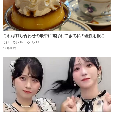
これは打ち合わせの最中に運ばれてきて私の理性を根こそ
ぎ奪い去ったプリンの写真です。
1
216
3,213
返
リ
い
12時間前
信
ポ
い
数
ス
ね
ト
数
数