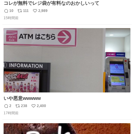
コレが無料でレジ袋が有料なのおかしいって
10
111
2,989
返
リ
い
15時間前
信
ポ
い
数
ス
ね
ト
数
数
いや悪意wwwww
2
238
2,400
返
リ
い
17時間前
信
ポ
い
数
ス
ね
ト
数
数