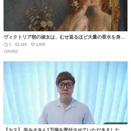
ヴィクトリア朝の淑女は、むせ返るほど大量の香水を身に
つけるものではないとされていた。それでも香水は、髪や
1
123
1,415
返
リ
い
肌の手入れと同じくらい、ヴィクトリア朝の女性達の美容
16時間前
信
ポ
い
習慣に欠かせないものだった。 当時の香水は、現在私たち
数
ス
ね
が知る香水よりも単純な組成で、その大部分は薔薇、菫、
ト
数
数
ベルガモット、
【カス】 辛みそきん1万個を寄付させていただきました