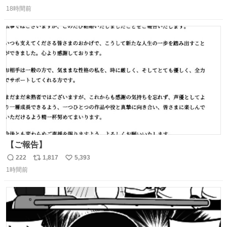
返
リ
い
パッサパサなほどええですからね。
18時間前
信
ポ
い
数
ス
ね
ト
数
数
【ご報告】
222
1,817
5,393
返
リ
い
1時間前
信
ポ
い
数
ス
ね
ト
数
数