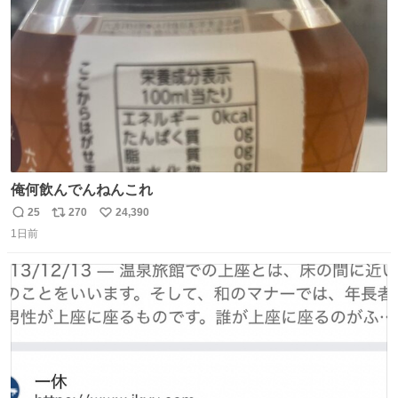
数
俺何飲んでんねんこれ
25
270
24,390
返
リ
い
1日前
信
ポ
い
数
ス
ね
ト
数
数