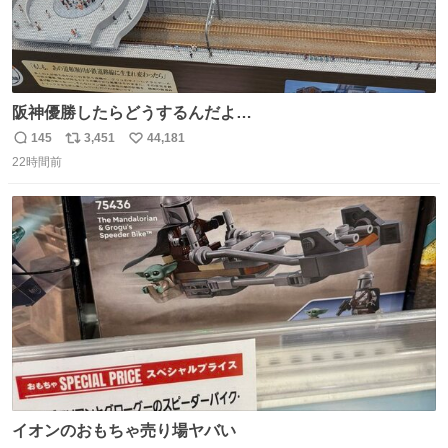
阪神優勝したらどうするんだよ…
145
3,451
44,181
返
リ
い
22時間前
信
ポ
い
数
ス
ね
ト
数
数
イオンのおもちゃ売り場ヤバい