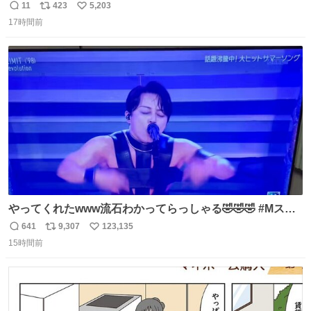
11
423
5,203
返
リ
い
17時間前
信
ポ
い
数
ス
ね
ト
数
数
やってくれたwww流石わかってらっしゃる🤣🤣🤣 #Mステ
#西川貴教
641
9,307
123,135
返
リ
い
15時間前
信
ポ
い
数
ス
ね
ト
数
数