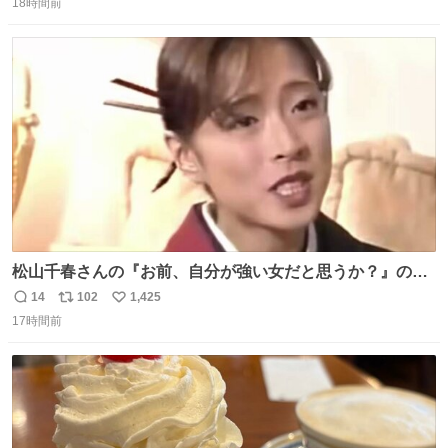
18時間前
信
ポ
い
数
ス
ね
ト
数
数
松山千春さんの『お前、自分が強い女だと思うか？』の一
言で… 中森明菜さんが思わず本音をこぼす瞬間😭
14
102
1,425
返
リ
い
17時間前
信
ポ
い
数
ス
ね
ト
数
数