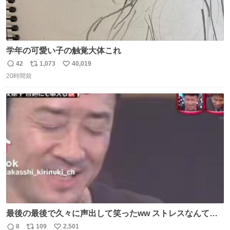
学年の可愛い子の触覚大体これ
42
1,073
40,019
返
リ
い
20時間前
信
ポ
い
数
ス
ね
ト
数
数
最後の最後で久々に声出して笑ったww ストレスなんて笑
って吹き飛ばせ！！ #水曜日のダウンタウン #大友康平
8
109
2,501