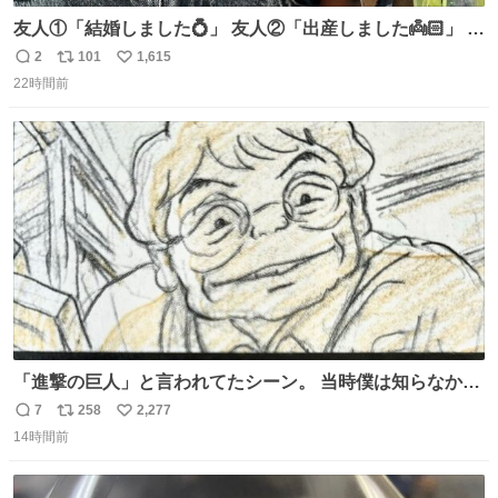
友人①「結婚しました💍」 友人②「出産しました👼🏻」 友
人③「マイホーム建てました🏡」 私「どハマりしたヴィズ
2
101
1,615
返
リ
い
ラ家の末裔に心狂わされました」
22時間前
信
ポ
い
数
ス
ね
ト
数
数
「進撃の巨人」と言われてたシーン。 当時僕は知らなかっ
たのですが、今見るとすごく「進撃の巨人」ですね。。
7
258
2,277
返
リ
い
14時間前
信
ポ
い
数
ス
ね
ト
数