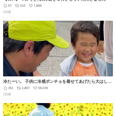
57
152
7,889
返
リ
い
1日前
信
ポ
い
数
ス
ね
ト
数
数
冷たーい。 子供に冷感ポンチョを着せてあげたら大はしゃ
ぎで喜んでくれました。 こんな素敵な代物を提供してくれ
361
3,887
58,539
返
リ
い
た山口県の恩師に感謝。
1日前
信
ポ
い
数
ス
ね
ト
数
数