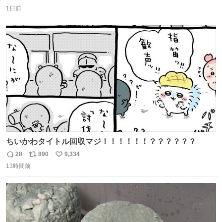
返
リ
い
1日前
信
ポ
い
数
ス
ね
ト
数
数
ちいかわタイトル回収マジ！！！！！！？？？？？？
28
890
9,334
返
リ
い
13時間前
信
ポ
い
数
ス
ね
ト
数
数