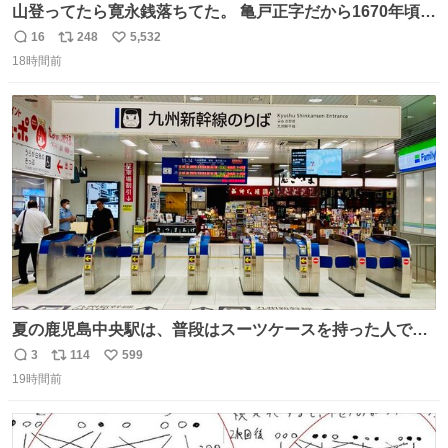
山登ってたら寛永銭落ちてた。 亀戸正字だから1670年頃に
鋳造されたもの。
16
248
5,532
返
リ
い
18時間前
信
ポ
い
数
ス
ね
ト
数
数
夏の鹿児島中央駅は、普段はスーツケースを持った人で溢
れています。 しかし、今日の夕方では、1〜2人しか見ませ
3
114
599
返
リ
い
んでした。 近くの『みやげ横丁』も、お客さんが少なかっ
19時間前
信
ポ
い
たです。 九州新幹線は新水俣駅駅まで復旧しましたが、や
数
ス
ね
はり全線が通れないとキツイですね。 こういう時は、地元
ト
数