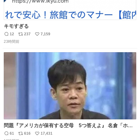
キモすぎる
12
237
7,159
返
リ
い
23時間前
信
ポ
い
数
ス
ね
ト
数
数
問題『アメリカが保有する空母 5つ答えよ』 名倉「ホン
マごめん、日本」
61
616
17,431
返
リ
い