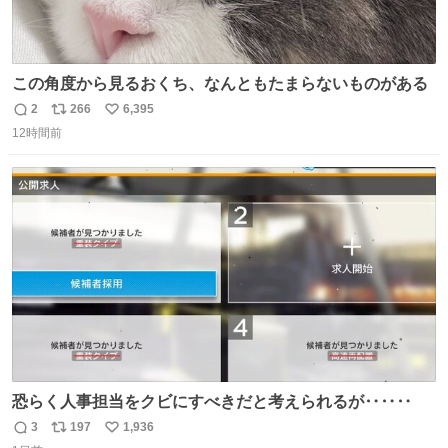
この角度から見るおくち、なんともたまらないものがある
2
266
6,395
返
リ
い
12時間前
信
ポ
い
数
ス
ね
ト
数
数
恐らく人事担当をクビにすべきだと考えられるが‥‥‥
3
197
1,936
返
リ
い