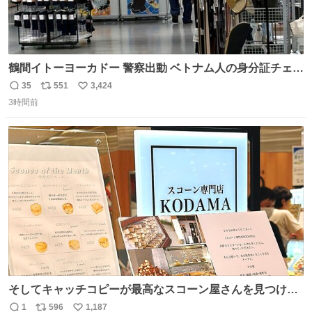
鶴間イトーヨーカドー 警察出動 ベトナム人の身分証チェッ
クを開店前に実施、店内まで見張りにきてます。不法滞在
35
551
3,424
返
リ
い
者は覚悟してお越しください。
3時間前
信
ポ
い
数
ス
ね
ト
数
数
そしてキャッチコピーが最高なスコーン屋さんを見つけて
しまったので思わず買い込んでしまった。スコーンなんて
1
596
1,187