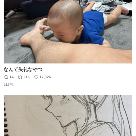
ト
数
数
なんて失礼なやつ
14
216
17,826
返
リ
い
1日前
信
ポ
い
数
ス
ね
ト
数
数