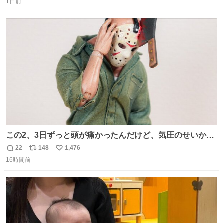
1日前
信
ポ
い
数
ス
ね
ト
数
数
この2、3日ずっと頭が痛かったんだけど、気圧のせいかし
ら…
22
148
1,476
返
リ
い
16時間前
信
ポ
い
数
ス
ね
ト
数
数