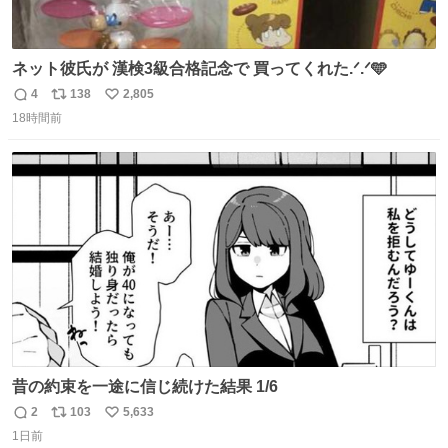
ネット彼氏が 漢検3級合格記念で 買ってくれた.ᐟ.ᐟ🩵
4
138
2,805
返
リ
い
18時間前
信
ポ
い
数
ス
ね
ト
数
数
昔の約束を一途に信じ続けた結果 1/6
2
103
5,633
返
リ
い
1日前
信
ポ
い