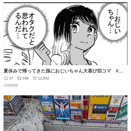
数
ス
ね
ト
数
数
夏休みで帰ってきた孫におじいちゃん大喜び四コマ #四
コマ漫画 #Web漫画 #漫画が読めるハッシュタグ
37
598
12,552
返
リ
い
16時間前
信
ポ
い
数
ス
ね
ト
数
数