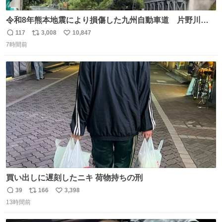
令和8年熊本地震により損傷した九州自動車道 片野川橋
（下り線）の復旧作業を行っています。 タイムラプス動画
117
3,008
10,847
返
リ
い
で、段差が生じた橋桁をジャッキアップしている様子をご
7時間前
信
ポ
い
紹介します。 引き続き、早期復旧に向けて着実に工事を進
数
ス
ね
めてまいります。 #NEXCO西日本 #熊本地震
ト
数
数
買い出しに遅刻したニキ 荷物持ちの刑
39
166
3,398
返
リ
い
13時間前
信
ポ
い
数
ス
ね