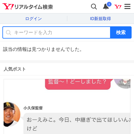
i
ログイン
ID新規取得
検索
該当の情報は見つかりませんでした。
人気ポスト