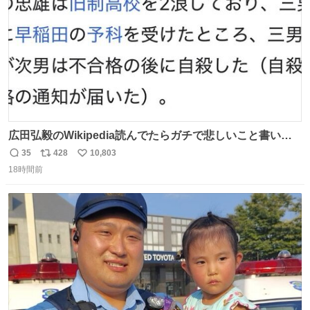
広田弘毅のWikipedia読んでたらガチで悲しいこと書いて
あって辛い
35
428
10,803
返
リ
い
18時間前
信
ポ
い
数
ス
ね
ト
数
数