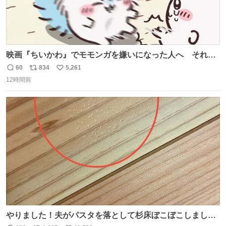
映画『ちいかわ』でモモンガを嫌いになった人へ それで
も愛される理由と可能性 kai-you.net/article/96186 『映画
60
834
5,261
返
リ
い
ちいかわ 人魚の島のひみつ』を3回観て、原作も追ってい
12時間前
信
ポ
い
る筆者が、モモンガの名誉回復を試みようとする記事で
数
ス
ね
す。ちいかわ初心者向けです🖊
ト
数
数
やりました！夫がパスタを落として杉床ぼこぼこしまし