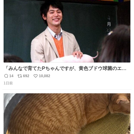
ト
数
数
「みんなで育てたPちゃんですが、黄色ブドウ球菌のエン
テロトキシン（耐熱性毒素）が検出されたので、議論する
14
692
10,082
返
リ
い
までもなく処分が決まりました」
1日前
信
ポ
い
数
ス
ね
ト
数
数