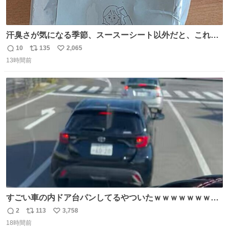
汗臭さが気になる季節、スースーシート以外だと、これが
とにかくスッキリする。2年くらい前に #生活は踊る で紹
10
135
2,065
返
リ
い
介したやつ。おじさんにもおばさんにもオススメだ。ドラ
13時間前
信
ポ
い
ストに売ってるぞ。ドライシャンプーって書いてあるけど
数
ス
ね
汗拭きシートみたいなもの。耳裏襟足首筋がんがん拭いて
ト
数
数
汗臭不安を解消。
すごい車の内ドア台パンしてるやついたｗｗｗｗｗｗｗｗ
ｗｗｗｗｗｗ
2
113
3,758
返
リ
い
18時間前
信
ポ
い