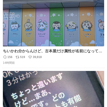
数
ちいかわ分からんけど、古本屋だけ属性が名前になってる
のはどういうこと？
156
519
39,918
返
リ
い
14時間前
信
ポ
い
数
ス
ね
ト
数
数