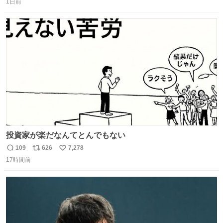
1日前
信
ポ
い
数
ス
ね
ト
数
数
投資家が楽だなんてとんでもない
109
626
7,278
返
リ
い
17時間前
信
ポ
い
数
ス
ね
ト
数
数