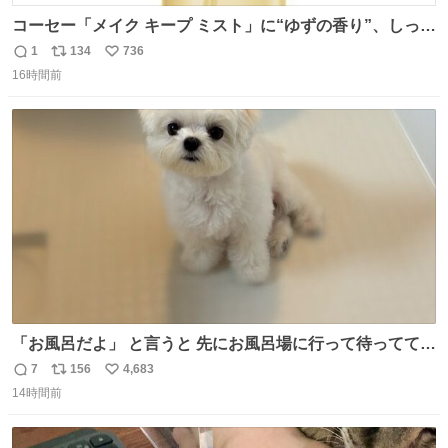
コーセー「メイク キープ ミスト」に“ゆずの香り”、しっと
りツヤ肌叶う保湿タイプ - fashion-press.net/news/148945
1
134
736
返
リ
い
16時間前
信
ポ
い
数
ス
ね
ト
数
数
「お風呂だよ」 と言うと 先にお風呂場に行って待っててく
れる 賢いライス
7
156
4,683
返
リ
い
14時間前
信
ポ
い
数
ス
ね
ト
数