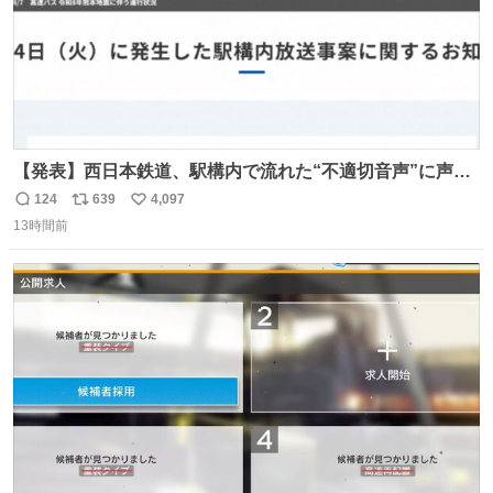
【発表】西日本鉄道、駅構内で流れた“不適切音声”に声明
「被害届も検討」 news.livedoor.com/article/detail… 4日
124
639
4,097
返
リ
い
に西鉄福岡（天神）駅および薬院駅で発生した駅構内放送
13時間前
信
ポ
い
事案について声明を公表した。「第三者によって駅構内放
数
ス
ね
送設備に外部から不正に音声が流された可能性も含めて確
ト
数
数
認を実施」と説明した。