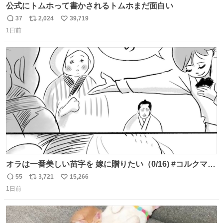
公式にトムホって書かされるトムホまだ面白い
37
2,024
39,719
返
リ
い
1日前
信
ポ
い
数
ス
ね
ト
数
数
オラは一番美しい苗字を 嫁に贈りたい（0/16) #コルクマン
ガ専科
55
3,721
15,266
返
リ
い
1日前
信
ポ
い
数
ス
ね
ト
数