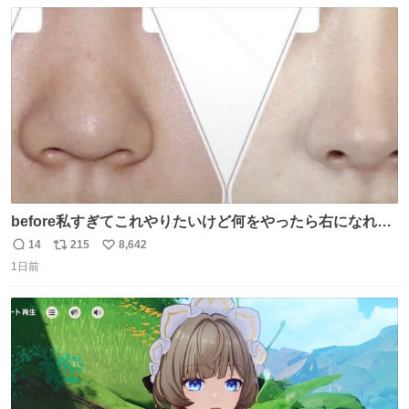
数
ス
ね
ト
数
数
before私すぎてこれやりたいけど何をやったら右になれる
の
14
215
8,642
返
リ
い
1日前
信
ポ
い
数
ス
ね
ト
数
数