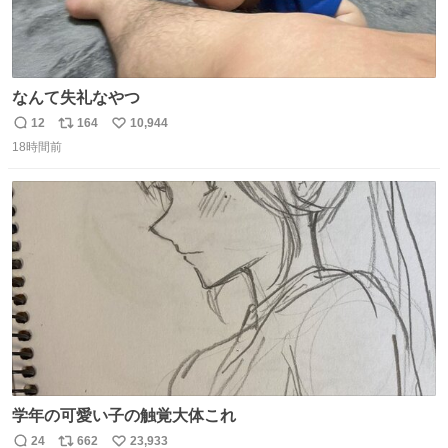
なんて失礼なやつ
12
164
10,944
返
リ
い
18時間前
信
ポ
い
数
ス
ね
ト
数
数
学年の可愛い子の触覚大体これ
24
662
23,933