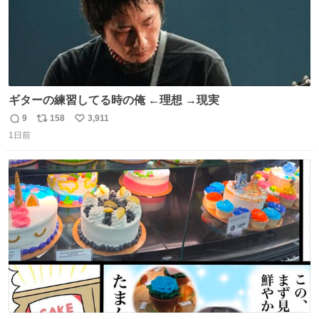
ギターの練習してる時の俺 ←理想 →現実
9
158
3,911
返
リ
い
1日前
信
ポ
い
数
ス
ね
ト
数
数