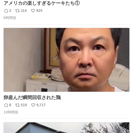
アメリカの楽しすぎるケーキたち①
2
114
925
返
リ
い
6時間前
信
ポ
い
数
ス
ね
ト
数
数
卵産んだ瞬間回収された鶏
8
519
9,717
返
リ
い
10時間前
信
ポ
い
数
ス
ね
ト
数
数