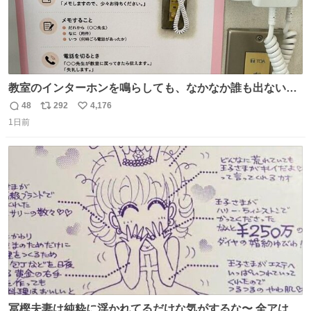
教室のインターホンを鳴らしても、なかなか誰も出ないこ
とがあります…。 もしかすると「電話の出方」に困ってい
48
292
4,176
返
リ
い
るのかもしれません。 そこで「何を話せばいいか」が見え
1日前
信
ポ
い
る手引きを用意して、安心して電話に出られるようにしま
数
ス
ね
す。 インターホンの応対も大切なコミュニケーションの学
ト
数
数
びです。
冨樫夫妻は純粋に浮かれてるだけな気がするな〜 全アはこ