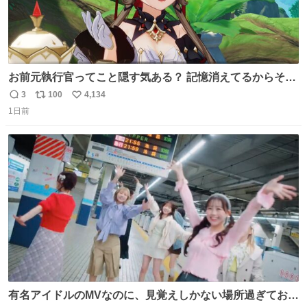
お前元執行官ってこと隠す気ある？ 記憶消えてるからそん
な考えに至らないだろうけどさ…
3
100
4,134
返
リ
い
1日前
信
ポ
い
数
ス
ね
ト
数
数
有名アイドルのMVなのに、見覚えしかない場所過ぎておも