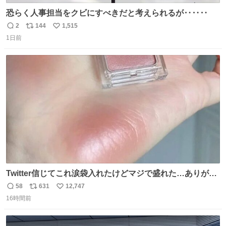
恐らく人事担当をクビにすべきだと考えられるが‥‥‥
2
144
1,515
返
リ
い
1日前
信
ポ
い
数
ス
ね
ト
数
数
Twitter信じてこれ涙袋入れたけどマジで盛れた…ありがと
う…
58
631
12,747
返
リ
い
16時間前
信
ポ
い
数
ス
ね
ト
数