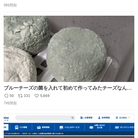
返
リ
い
9時間前
信
ポ
い
数
ス
ね
ト
数
数
ブルーチーズの菌を入れて初めて作ってみたチーズなんだ
けど 本能でちょっとヤバいと思っちゃう見た目だな
50
331
5,669
返
リ
い
7時間前
信
ポ
い
数
ス
ね
ト
数
数