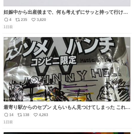
妊娠中から出産後まで、何も考えずにサッと持って行ける
ようなショルダーバッグが欲しいな〜と思っていたのだけ
4
235
3,820
返
リ
い
ど snidelでめちゃくちゃピッタリなものを見つけたので買
1日前
信
ポ
い
った！✨ スマホと小物とペットボトルが入るの最高すぎる
数
ス
ね
🥹 しかもスマホ入れ独立してるしファスナーない！地味に
ト
数
数
嬉しいやつ！！！
最寄り駅からのセブン えらいもん見つけてしまった これ売
ってくれへんかな… #浅井健一 #ポテチ #ロックの名盤
14
138
4,263
返
リ
い
1日前
信
ポ
い
数
ス
ね