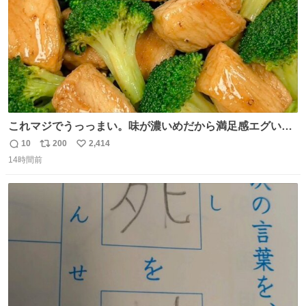
これマジでうっっまい。味が濃いめだから満足感エグいし
1週間で3キロ痩せた😭
10
200
2,414
返
リ
い
14時間前
信
ポ
い
数
ス
ね
ト
数
数