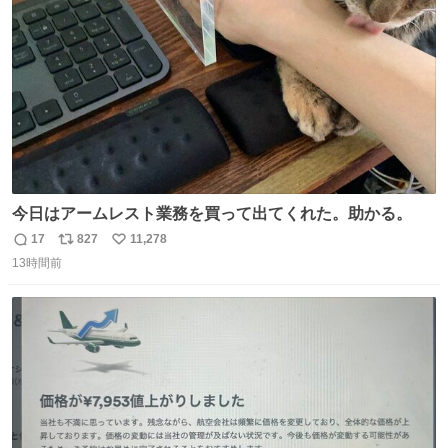
数
今日はアームレスト業務を買って出てくれた。助かる。
17
827
11,278
返
リ
い
13時間前
信
ポ
い
数
ス
ね
ト
数
数