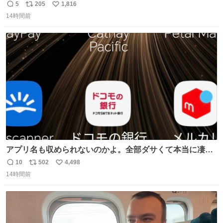
ろいな
5
205
1,816
返
リ
い
14時間前
信
ポ
い
数
ス
ね
ト
数
数
アプリ名も収められないのかよ。全部ダサくて本当に凄
い。 https://t.co/LemyLGyVkR
10
502
4,498
返
リ
い
14時間前
信
ポ
い
数
ス
ね
ト
数
数