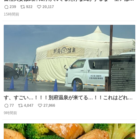
こに自分の市場価値的なものを上乗せするので、 すっぴん
239
922
20,117
返
リ
い
＆寝起きのボサボサ頭でも「今日も可愛いね」が止まらな
15時間前
信
ポ
い
い。放っておくと永遠に髪撫でてきて作業進まない()
数
ス
ね
156cm40kg、年中日焼け止めとお友達の私より綺麗な手や
ト
数
数
めてもろて とか言う
す、すごい…！！！別府温泉が来てる…！！これはどれぐ
らい待つんだろう…
77
4,047
27,966
返
リ
い
9時間前
信
ポ
い
数
ス
ね
ト
数
数