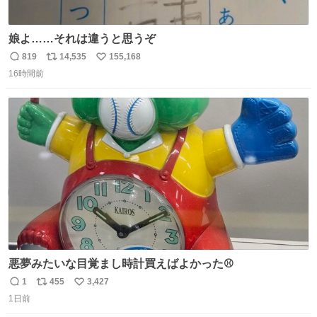
娘よ……それは違うと思うぞ
819
14,535
155,168
返
リ
い
16時間前
信
ポ
い
数
ス
ね
ト
数
数
悪夢みたいな目覚まし時計買えばよかった⚾
1
455
3,427
返
リ
い
1日前
信
ポ
い