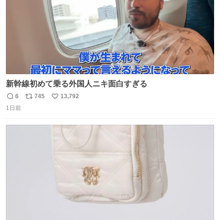
新幹線初めて乗る外国人ニキ面白すぎる
6
745
13,792
返
リ
い
1日前
信
ポ
い
数
ス
ね
ト
数
数