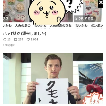
ハァ❓🐰💢 (通報しました)
13
274
1,954
返
リ
い
17時間前
信
ポ
い
数
ス
ね
ト
数
数