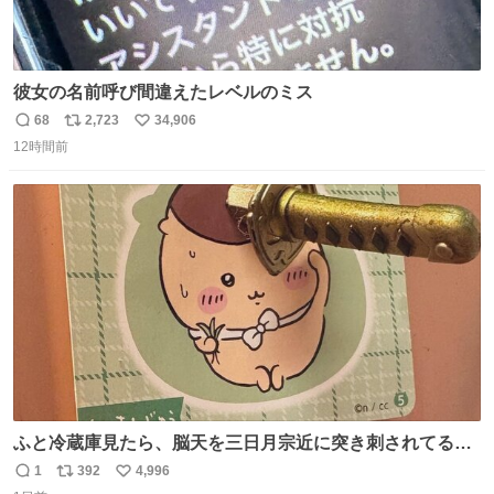
彼女の名前呼び間違えたレベルのミス
68
2,723
34,906
返
リ
い
12時間前
信
ポ
い
数
ス
ね
ト
数
数
ふと冷蔵庫見たら、脳天を三日月宗近に突き刺されてるく
りまんじゅうパイセンが
1
392
4,996
返
リ
い