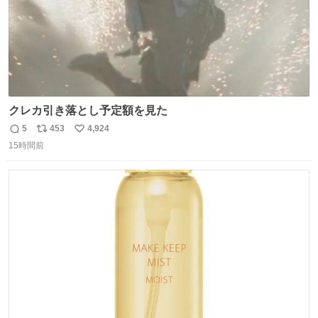
クレカ引き落とし予定額を見た
5
453
4,924
返
リ
い
15時間前
信
ポ
い
数
ス
ね
ト
数
数