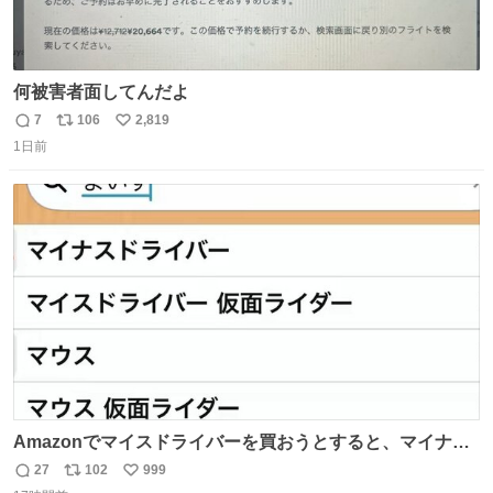
何被害者面してんだよ
7
106
2,819
返
リ
い
1日前
信
ポ
い
数
ス
ね
ト
数
数
Amazonでマイスドライバーを買おうとすると、マイナス
ドライバー先輩が出しゃばってくる
27
102
999
返
リ
い