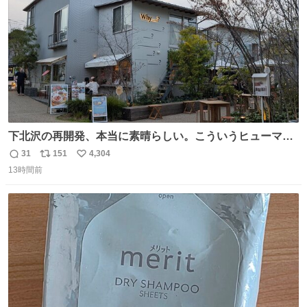
下北沢の再開発、本当に素晴らしい。こういうヒューマン
スケールの開発がいいんだよ。
31
151
4,304
返
リ
い
13時間前
信
ポ
い
数
ス
ね
ト
数
数