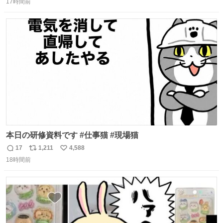
17時間前
信
ポ
い
数
ス
ね
ト
数
数
本日の研修資料です #仕事猫 #現場猫
17
1,211
4,588
返
リ
い
18時間前
信
ポ
い
数
ス
ね
ト
数
数