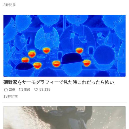
返
リ
い
究によると、多くの動物はタスクをクリアしてエサを獲る
8時間前
信
ポ
い
ことを好む傾向があるが、ネコにはこの傾向が見られない
数
ス
ね
のだという。ネコ様は面倒な作業がお嫌いなようです。
ト
数
数
磯野家をサーモグラフィーで見た時これだったら怖い
256
850
53,135
返
リ
い
13時間前
信
ポ
い
数
ス
ね
ト
数
数