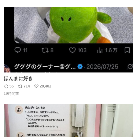
数
ス
ね
ト
数
数
ほんまに好き
55
714
29,402
返
リ
い
19時間前
信
ポ
い
数
ス
ね
ト
数
数