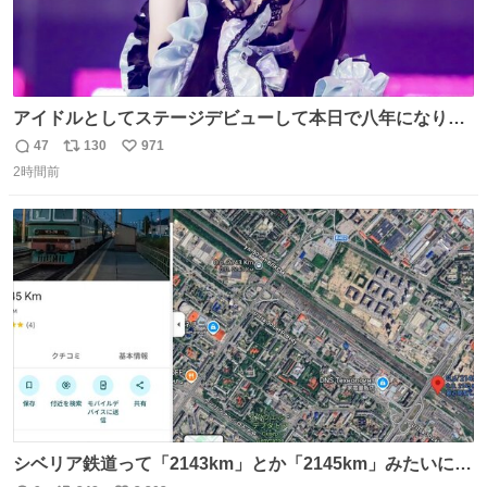
アイドルとしてステージデビューして本日で八年になりま
した。これからもここに居続けられますように❤︎
47
130
971
返
リ
い
2時間前
信
ポ
い
数
ス
ね
ト
数
数
シベリア鉄道って「2143km」とか「2145km」みたいに、