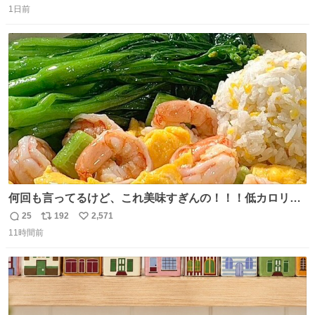
思っておらず大興奮しております かっこよすぎる 指を差し
1日前
信
ポ
い
伸べると乗ってきてくれたのでひとまず一緒に帰宅しまし
数
ス
ね
たが、飛ばないということは弱っていらっしゃるのでしょ
ト
数
数
うか…素敵すぎる
何回も言ってるけど、これ美味すぎんの！！！低カロリー
で満足感エグいから一生食べてる😭
25
192
2,571
返
リ
い
11時間前
信
ポ
い
数
ス
ね
ト
数
数