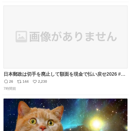
念館にご協力いただき、当時発行されたカラー印刷画集よ
数
ス
ね
り陶板で原寸大に再現し、2014年より展示しています。 #
ト
数
数
大塚国際美術館
日本郵政は切手を廃止して額面を現金で払い戻せ2026 #日
本郵政 @JapanPostHD_PR
26
144
2,230
返
リ
い
7時間前
信
ポ
い
数
ス
ね
ト
数
数