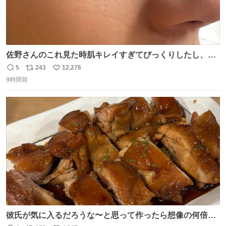
佐野さんのこれ見た時肌キレイすぎてびっくりしたし、や
はりアイドルって体型･肌管理すごすぎる
5
243
12,276
返
リ
い
9時間前
信
ポ
い
数
ス
ね
ト
数
数
彼氏が気に入るだろうな〜と思って作ったら想像の何倍も