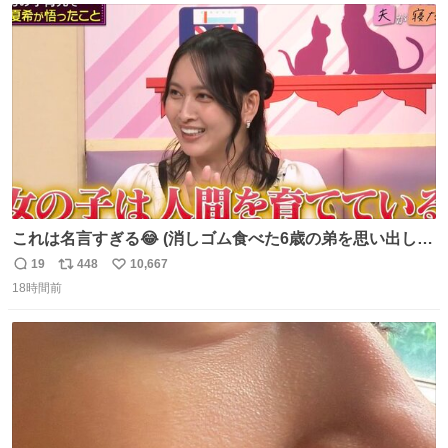
ト
数
数
これは名言すぎる😂 (消しゴム食べた6歳の弟を思い出しな
がら)
19
448
10,667
返
リ
い
18時間前
信
ポ
い
数
ス
ね
ト
数
数