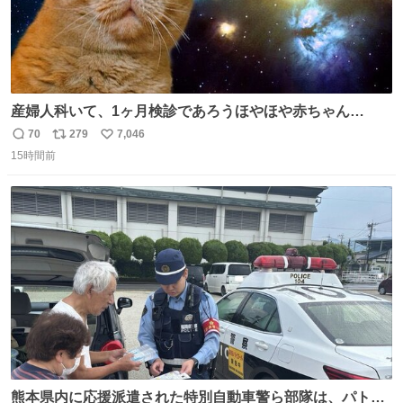
産婦人科いて、1ヶ月検診であろうほやほや赤ちゃん👩‍🍼
と推定2,3歳の女の子👧🏻をワンオペで連れてるママがいる
70
279
7,046
返
リ
い
のだけども 女の子ずっとママの側から離れない…⁉️ 手を繋
15時間前
信
ポ
い
がなくてもうろちょろしないしママが歩いたらピクミンみ
数
ス
ね
たいにﾄﾃﾄﾃついてってるし逃走しないし脱走しないし逃げ
ト
数
数
ないし走ら文字数
熊本県内に応援派遣された特別自動車警ら部隊は、パトロ