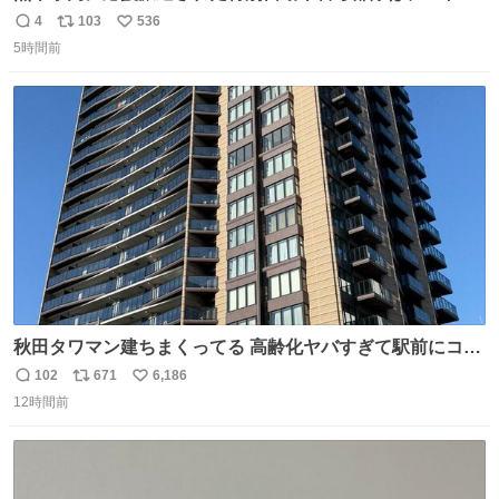
ールを通じて車中泊者への声掛けも行っています。写真
4
103
536
返
リ
い
は、福岡県警察の特別自動車警ら部隊が八代警察署管内の
5時間前
信
ポ
い
車中泊者に対して、熱中症について注意喚起する様子で
数
ス
ね
す。こまめな水分・塩分補給を行ってください。 #令和８
ト
数
数
年熊本地震 #福岡県警察
秋田タワマン建ちまくってる 高齢化ヤバすぎて駅前にコン
パクトシティつくって高齢者を住ませる考えらしい 病院も
102
671
6,186
返
リ
い
全部駅前にある
12時間前
信
ポ
い
数
ス
ね
ト
数
数