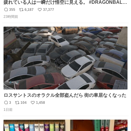
疲れている人は一瞬だけ悟空に見える。 #DRAGONBALL
#ドラゴンボール
355
6,187
37,377
返
リ
い
23時間前
信
ポ
い
数
ス
ね
ト
数
数
ロスサントスのオラクル全部盗んだら 街の車居なくなった
3
104
1,458
返
リ
い
1日前
信
ポ
い
数
ス
ね
ト
数
数