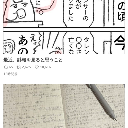
数
最近、訃報を見ると思うこと
65
2,675
18,616
返
リ
い
12時間前
信
ポ
い
数
ス
ね
ト
数
数