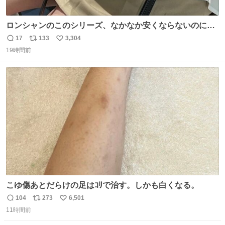
ロンシャンのこのシリーズ、なかなか安くならないのにセ
ール価格になってる🖤✨レザーなのが反則級にかわいい。
17
133
3,304
返
リ
い
持ってるだけでコーデが格上げされる。
19時間前
信
ポ
い
数
ス
ね
ト
数
数
こゆ傷あとだらけの足はｺﾘで治す。しかも白くなる。
104
273
6,501
返
リ
い
11時間前
信
ポ
い
数
ス
ね