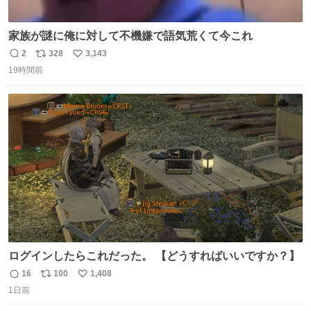
家族が謎に俺に対して不機嫌で語気荒くて今これ
2
328
3,143
返
リ
い
19時間前
信
ポ
い
数
ス
ね
ト
数
数
ログインしたらこれだった。 【どうすればいいですか？】
16
100
1,408
返
リ
い
1日前
信
ポ
い
数
ス
ね