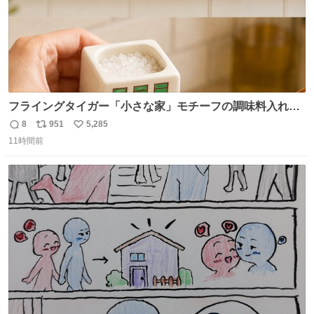
フライングタイガー「小さな家」モチーフの調味料入れ、
並べれば“デンマークの街並み”に ピンク・グリーン・テラ
8
951
5,285
返
リ
い
コッタの全9種 - fashion-press.net/news/149552
11時間前
信
ポ
い
数
ス
ね
ト
数
数