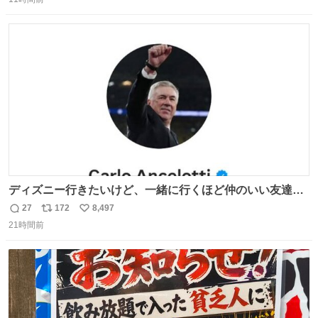
信
ポ
い
数
ス
ね
ト
数
数
ディズニー行きたいけど、一緒に行くほど仲のいい友達が
居ない… ほんでこれ
27
172
8,497
返
リ
い
21時間前
信
ポ
い
数
ス
ね
ト
数
数