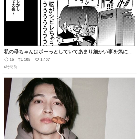
私の母ちゃんはボーっとしていてあまり細かい事を気にし
ません。優秀な人の多い現代の価値観から見ると、あまり
15
105
1,407
返
リ
い
優秀な母親ではないかもしれません。でも、だからこそ、
4時間前
信
ポ
い
私はそういう母親が大好きです。今も昔もすごくリラック
数
ス
ね
スします。「優秀」と「良い」は別なんですよね。 1/2
ト
数
数