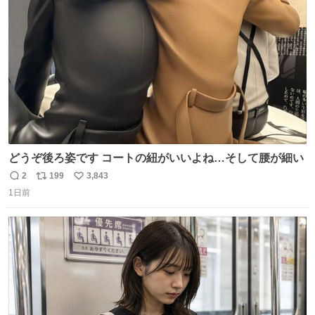
ト
数
数
どうぞ後ろ姿です コートの紐がいいよね…そして腰が細い
2
199
3,843
返
リ
い
1日前
信
ポ
い
数
ス
ね
ト
数
数