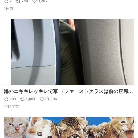
モスクワからの距離名そのままの駅名があるんですね。
9
248
3,202
返
リ
い
1日前
信
ポ
い
数
ス
ね
ト
数
数
海外ニキキレッキレで草 （ファーストクラスは前の座席で
あるため）
208
1,800
61,296
返
リ
い
14時間前
信
ポ
い
数
ス
ね
ト
数
数