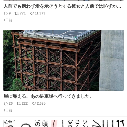
人前でも構わず愛を示そうとする彼女と人前では恥ずかし
いけど彼女を死ぬほど愛している彼氏 同士いませんか✋️
9
771
11,373
返
リ
い
1日前
信
ポ
い
数
ス
ね
ト
数
数
崖に聳える、あの駐車場へ行ってきました。
26
222
2,685
返
リ
い
1日前
信
ポ
い
数
ス
ね
ト
数