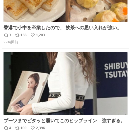
香港で小中を卒業したので、 飲茶への思い入れが強い。 常
に現地の味を探している。 横浜中華街まで行き、店を厳選
3
138
1,203
返
リ
い
すれば流石に出会えるけど、もっと近場で気軽に行ける店
22時間前
信
ポ
い
はないか。 代々木にあった。 多少違うかなというのもあっ
数
ス
ね
たけど、 総合的には満足。
ト
数
数
ブーツまでピタッと履いてこのヒップライン…強すぎる。
4
100
2,396
返
リ
い