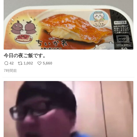
今日の夜ご飯です。
42
1,002
5,660
返
リ
い
7時間前
信
ポ
い
数
ス
ね
ト
数
数