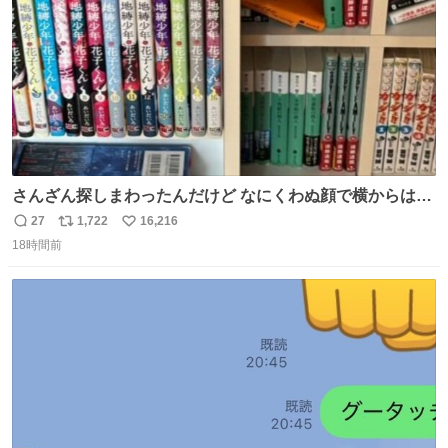
さんざん探しまわったんだけど なにくわぬ顔で横からはえ
てた
27
1,722
16,216
返
リ
い
18時間前
信
ポ
い
数
ス
ね
ト
数
数