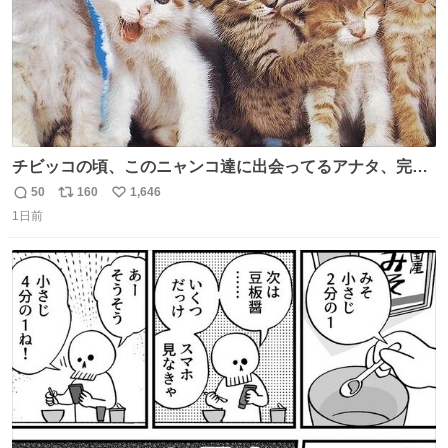
チビッコの頃、このニャンコ達に出会ってるアナタ、完全
なる同世代（笑） #70年代 #80年代 #昭和レトロ
50
160
1,646
返
リ
い
1日前
信
ポ
い
数
ス
ね
ト
数
数