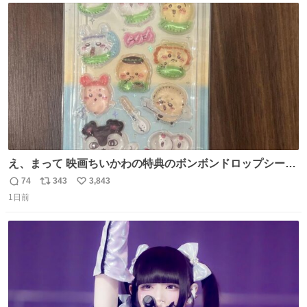
ト
数
数
え、まって 映画ちいかわの特典のボンボンドロップシール
もうメルカリにでてるやん #ちいかわ
74
343
3,843
返
リ
い
1日前
信
ポ
い
数
ス
ね
ト
数
数