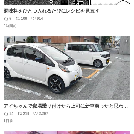
調味料をひとつ入れるたびにレシピを見直す
5
109
914
返
リ
い
5時間前
信
ポ
い
数
ス
ね
ト
数
数
アイちゃんで職場乗り付けたら上司に新車買ったと思われ
たの嬉しすぎる。 20年落ちの車もやりようによっては新車
14
219
2,207
返
リ
い
っぽく見えるってことよ。 令和の車の横に並べても違和感
1日前
信
ポ
い
ない平成18年式です。
数
ス
ね