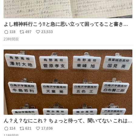
よし精神科行こう‼️と急に思い立って困ってること書き出
してたらペン止まらなくなってすごい勢いで埋まってワロ
118
497
23,533
返
リ
い
タ
23時間前
信
ポ
い
数
ス
ね
ト
数
数
ん？え？なにこれ？ ちょっと待って、聞いてない これは販
売されているのもですか？
114
621
17,036
返
リ
い
11時間前