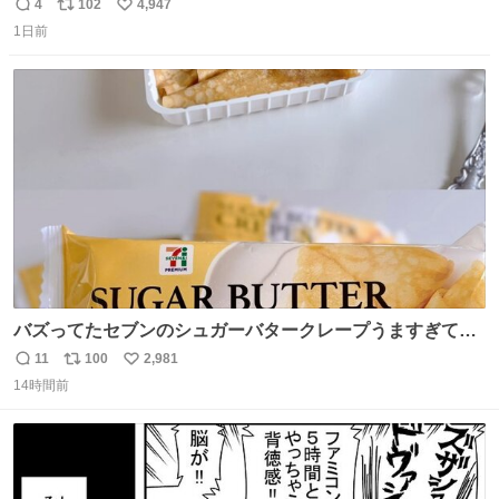
美味しい美味しい言ってくれて嬉しい
4
102
4,947
返
リ
い
1日前
信
ポ
い
数
ス
ね
ト
数
数
バズってたセブンのシュガーバタークレープうますぎて
7NOWで買い溜め🛒💭
11
100
2,981
返
リ
い
14時間前
信
ポ
い
数
ス
ね
ト
数
数