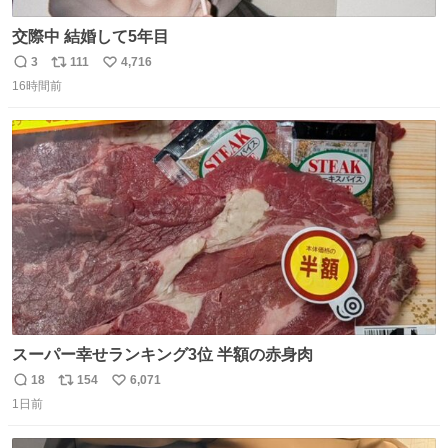
交際中 結婚して5年目
3
111
4,716
返
リ
い
16時間前
信
ポ
い
数
ス
ね
ト
数
数
スーパー幸せランキング3位 半額の赤身肉
18
154
6,071
返
リ
い
1日前
信
ポ
い
数
ス
ね