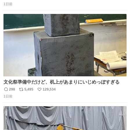
1日前
信
ポ
い
数
ス
ね
ト
数
数
文化祭準備中だけど、机上があまりにいじめっぽすぎる
298
5,495
129,534
返
リ
い
1日前
信
ポ
い
数
ス
ね
ト
数
数