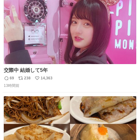
ト
数
数
交際中 結婚して5年
69
238
14,363
返
リ
い
13時間前
信
ポ
い
数
ス
ね
ト
数
数