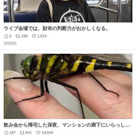
ライブ会場では、財布の判断力がおかしくなる。
2
199
1,015
返
リ
い
3時間前
信
ポ
い
数
ス
ね
ト
数
数
飲み会から帰宅した深夜、マンションの廊下にいらっしゃ
ったオニヤンマ様 まさかこんな都会でお会いできるなんて
297
841
19,509
返
リ
い