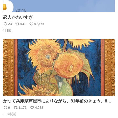
恋人かわいすぎ
23
531
57,655
返
リ
い
1日前
信
ポ
い
数
ス
ね
ト
数
数
かつて兵庫県芦屋市にありながら、81年前のきょう、8月6
日の阪神大空襲の折に残念ながら焼失した、 #ゴッホ の幻
9
1,171
4,088
返
リ
い
の「 #ヒマワリ 」。 当館は、東京都にある武者小路実篤記
11時間前
信
ポ
い