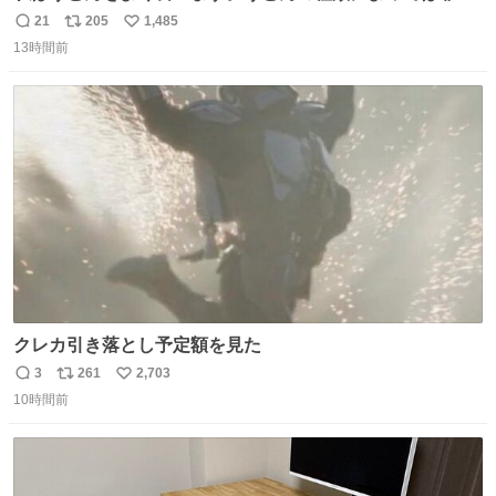
食にもなります。生うどんは消費期限が短く、冷凍うどん
21
205
1,485
返
リ
い
は長持ちする代わりに停電に弱いので、乾麺タイプのうど
13時間前
信
ポ
い
んなら水分が少なく長期保存するのにおすすめです。アル
数
ス
ね
ファ化米や缶詰など、色々な非常食がありますが、うどん
ト
数
数
もいかがでしょうか？
クレカ引き落とし予定額を見た
3
261
2,703
返
リ
い
10時間前
信
ポ
い
数
ス
ね
ト
数
数