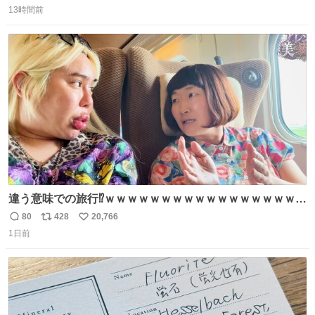
13時間前
信
ポ
い
数
ス
ね
ト
数
数
違う意味での旅行⁉️ｗｗｗｗｗｗｗｗｗｗｗｗｗｗｗｗｗｗ
ｗ
80
428
20,766
返
リ
い
1日前
信
ポ
い
数
ス
ね
ト
数
数