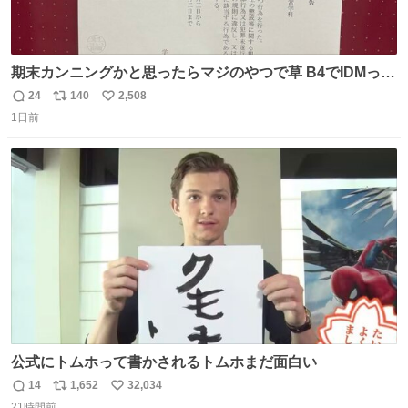
期末カンニングかと思ったらマジのやつで草 B4でIDMって
ことはおそらく就職だし、内定取り消し？ それと夏休み期
24
140
2,508
返
リ
い
間の停学って無意味じゃね？
1日前
信
ポ
い
数
ス
ね
ト
数
数
公式にトムホって書かされるトムホまだ面白い
14
1,652
32,034
返
リ
い
21時間前