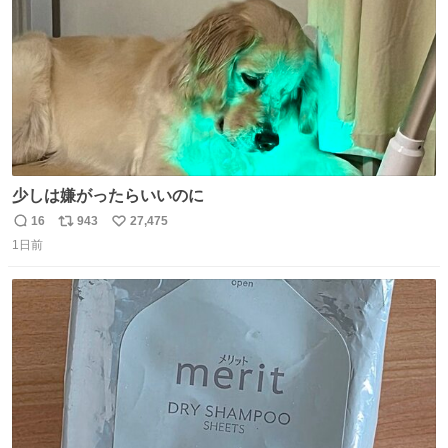
少しは嫌がったらいいのに
16
943
27,475
返
リ
い
1日前
信
ポ
い
数
ス
ね
ト
数
数