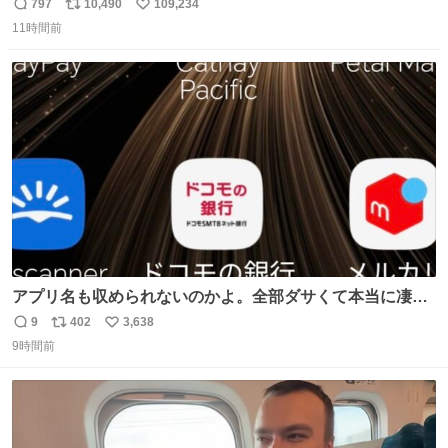
797
10,490
109,234
返
リ
い
11時間前
信
ポ
い
数
ス
ね
ト
数
数
アプリ名も収められないのかよ。全部ダサくて本当に凄
い。 https://t.co/LemyLGyVkR
9
402
3,638
返
リ
い
9時間前
信
ポ
い
数
ス
ね
ト
数
数