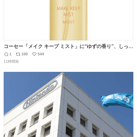
コーセー「メイク キープ ミスト」に“ゆずの香り”、しっと
りツヤ肌叶う保湿タイプ - fashion-press.net/news/148945
1
100
544
返
リ
い
11時間前
信
ポ
い
数
ス
ね
ト
数
数