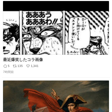
ト
数
数
最近爆笑したコラ画像
5
135
1,341
返
リ
い
7時間前
信
ポ
い
数
ス
ね
ト
数
数