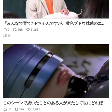
「みんなで育てたPちゃんですが、黄色ブドウ球菌のエン
テロトキシン（耐熱性毒素）が検出されたので、議論する
9
468
7,186
返
リ
い
までもなく処分が決まりました」
1日前
信
ポ
い
数
ス
ね
ト
数
数
このシーンで抜いたことのある人が果たして世にどれほど
いることか このアカウントに辿り着いた皆さんとは、ロボ
58
147
2,412
返
リ
い