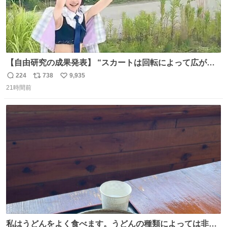
【自由研究の成果発表】 “スカートは回転によって広がる
が、岡澤恋によって270°までなら広がらずに回転が可能な
224
738
9,935
返
リ
い
ことが証明された！”
21時間前
信
ポ
い
数
ス
ね
ト
数
数
私はうどんをよく食べます。うどんの種類によっては非常