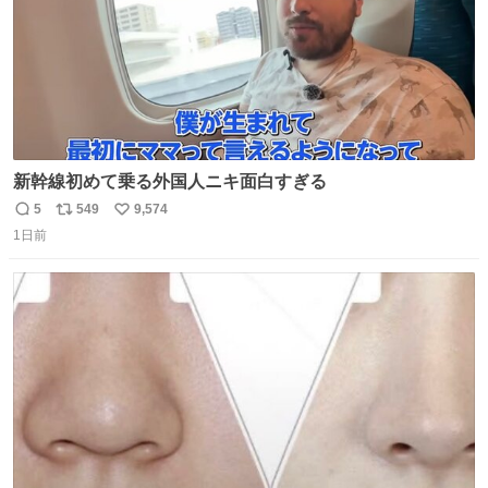
新幹線初めて乗る外国人ニキ面白すぎる
5
549
9,574
返
リ
い
1日前
信
ポ
い
数
ス
ね
ト
数
数