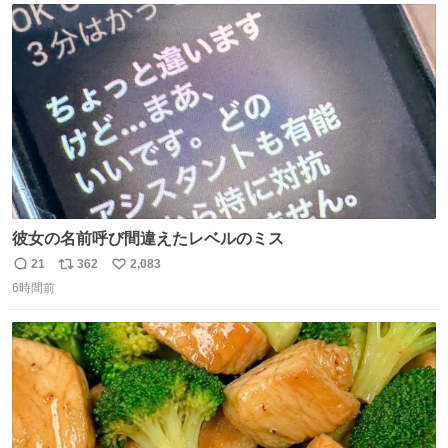
ト
数
数
彼女の名前呼び間違えたレベルのミス
21
362
2,083
返
リ
い
6時間前
信
ポ
い
数
ス
ね
ト
数
数