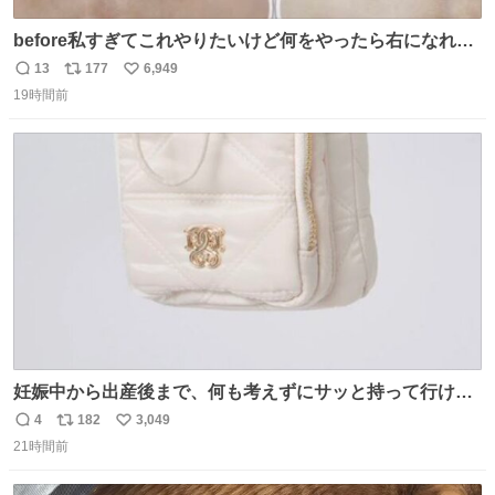
before私すぎてこれやりたいけど何をやったら右になれる
の
13
177
6,949
返
リ
い
19時間前
信
ポ
い
数
ス
ね
ト
数
数
妊娠中から出産後まで、何も考えずにサッと持って行ける
ようなショルダーバッグが欲しいな〜と思っていたのだけ
4
182
3,049
返
リ
い
ど snidelでめちゃくちゃピッタリなものを見つけたので買
21時間前
信
ポ
い
った！✨ スマホと小物とペットボトルが入るの最高すぎる
数
ス
ね