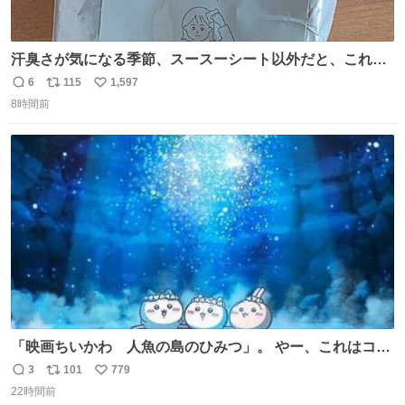
汗臭さが気になる季節、スースーシート以外だと、これが
とにかくスッキリする。2年くらい前に #生活は踊る で紹
6
115
1,597
返
リ
い
介したやつ。おじさんにもおばさんにもオススメだ。ドラ
8時間前
信
ポ
い
ストに売ってるぞ。ドライシャンプーって書いてあるけど
数
ス
ね
汗拭きシートみたいなもの。耳裏襟足首筋がんがん拭いて
ト
数
数
汗臭不安を解消。
「映画ちいかわ 人魚の島のひみつ」。 やー、これはコワ
イ、コワイ、映画でした。 可愛い夏休みのアニメで、「七
3
101
779
返
リ
い
人の侍」なのかと観ていたら… 相容れぬ者同士の対立と相
22時間前
信
ポ
い