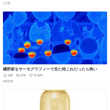
コップ2についてこれからもぜひ語り合っていきたい
1日前
信
ポ
い
数
ス
ね
ト
数
数
磯野家をサーモグラフィーで見た時これだったら怖い
185
579
37,847
返
リ
い
8時間前
信
ポ
い
数
ス
ね
ト
数
数