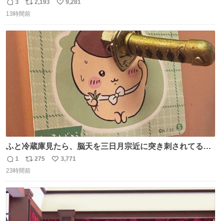
由だし、みんなもっと好きに文字で遊べばいいんじゃない
3
2,193
9,281
返
リ
い
かなって思うよ〜
13時間前
信
ポ
い
数
ス
ね
ト
数
数
ふと冷蔵庫見たら、脳天を三日月宗近に突き刺されてるく
りまんじゅうパイセンが
1
275
3,771
返
リ
い
23時間前
信
ポ
い
数
ス
ね
ト
数
数