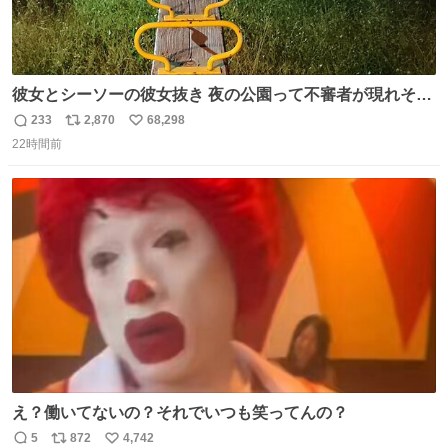
彼女とシーソーの彼女抜き 夜の公園って不審者が現れそう
で怖いんだよな
233
2,870
68,298
返
リ
い
22時間前
信
ポ
い
数
ス
ね
ト
数
数
え？働いてないの？それでいつも笑ってんの？
5
872
4,742
返
リ
い