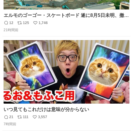
エルモのゴーゴー・スケートボード 遂に8月5日未明、撤
去… ←4日朝 5日朝→ #USJファン #ワンダーランド
12
125
1,746
返
リ
い
21時間前
信
ポ
い
数
ス
ね
ト
数
数
いつ見てもこれだけは意味が分からない
21
111
3,557
返
リ
い
7時間前
信
ポ
い
数
ス
ね