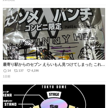
信
ポ
い
数
ス
ね
ト
数
数
最寄り駅からのセブン えらいもん見つけてしまった これ売
ってくれへんかな… #浅井健一 #ポテチ #ロックの名盤
14
137
4,196
返
リ
い
1日前
信
ポ
い
数
ス
ね
ト
数
数