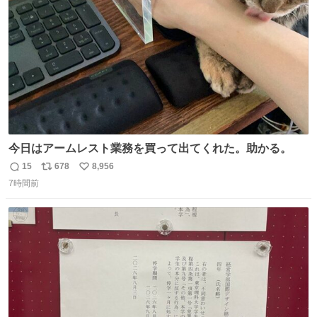
数
今日はアームレスト業務を買って出てくれた。助かる。
15
678
8,956
返
リ
い
7時間前
信
ポ
い
数
ス
ね
ト
数
数