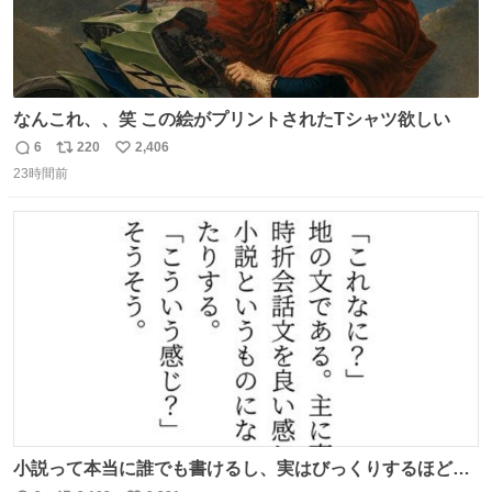
なんこれ、、笑 この絵がプリントされたTシャツ欲しい
6
220
2,406
返
リ
い
23時間前
信
ポ
い
数
ス
ね
ト
数
数
小説って本当に誰でも書けるし、実はびっくりするほど自