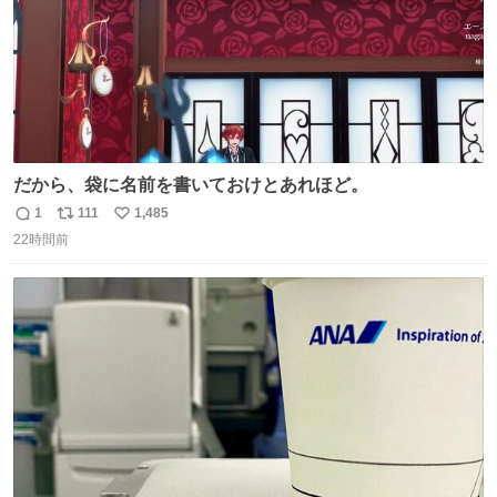
だから、袋に名前を書いておけとあれほど。
1
111
1,485
返
リ
い
22時間前
信
ポ
い
数
ス
ね
ト
数
数