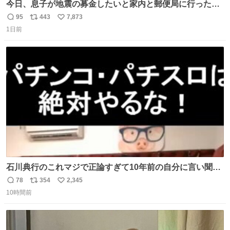
今日、息子が地震の募金したいと家内と郵便局に行ったみ
たいです。おもちゃとか買う選択肢もあったと思うけど、
95
443
7,873
返
リ
い
自分で貯めてた2万円を役に立てて欲しい、みんなも元気
1日前
信
ポ
い
になって欲しいと。家内も一緒に募金したので、自分も何
数
ス
ね
かできたらなぁと思いました。
ト
数
数
石川典行のこれマジで正論すぎて10年前の自分に言い聞か
せたい
78
354
2,345
返
リ
い
10時間前
信
ポ
い
数
ス
ね
ト
数
数