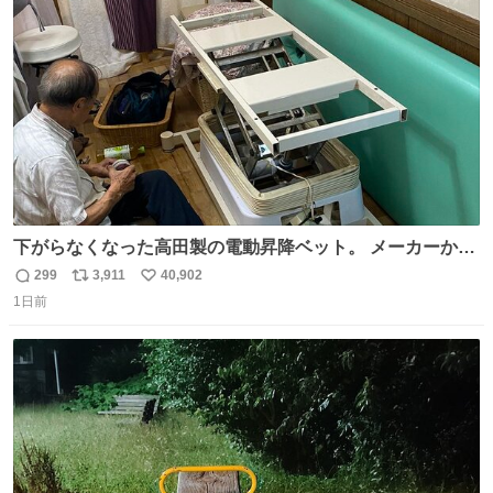
ト
数
数
下がらなくなった高田製の電動昇降ベット。 メーカーから
は、完全に見放されたんですが、 見事に85歳の父が治しま
299
3,911
40,902
返
リ
い
した。 うちの父は、トヨタカローラのボディをオート生産
1日前
信
ポ
い
する、工業ロボットの製作者なんですが、 父が電動ベット
数
ス
ね
の配線をハンダで修理している横で、
ト
数
数