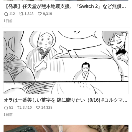
【発表】任天堂が熊本地震支援、「Switch 2」など無償修
理へ 保証切れでも対象 news.livedoor.com/article/detail…
112
1,348
9,319
返
リ
い
任天堂が令和8年熊本地震の被災者支援として、災害救助
1日前
信
ポ
い
法適用地域からの同社製品の修理について、27年2月1日ま
数
ス
ね
で無償で対応すると発表した。「Switch 2」や「Switch」
ト
数
数
「Joy-Con」などが対象。
オラは一番美しい苗字を 嫁に贈りたい（0/16) #コルクマン
ガ専科
51
3,410
14,328
返
リ
い
1日前
信
ポ
い
数
ス
ね
ト
数