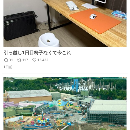
引っ越し1日目椅子なくて今これ
31
117
13,432
返
リ
い
1日前
信
ポ
い
数
ス
ね
ト
数
数