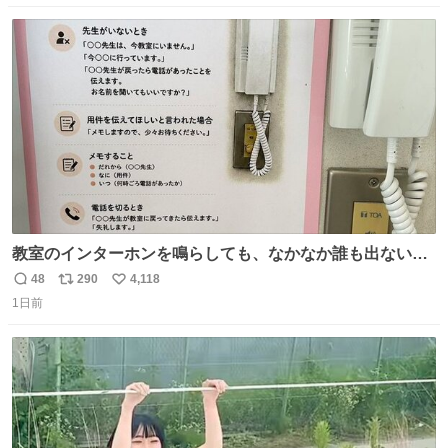
克。 傍観者の罪… 罪から逃れることのできない恐怖… 復
数
ス
ね
讐の妄執… 娯楽映画、ファミリー映画と思ったら、大やけ
ト
数
数
どします。
教室のインターホンを鳴らしても、なかなか誰も出ないこ
とがあります…。 もしかすると「電話の出方」に困ってい
48
290
4,118
返
リ
い
るのかもしれません。 そこで「何を話せばいいか」が見え
1日前
信
ポ
い
る手引きを用意して、安心して電話に出られるようにしま
数
ス
ね
す。 インターホンの応対も大切なコミュニケーションの学
ト
数
数
びです。