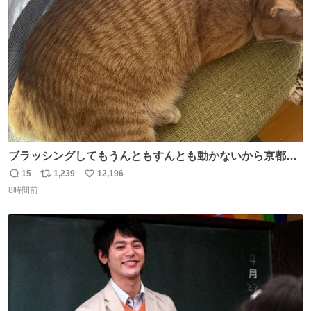
🥹 しかもスマホ入れ独立してるしファスナーない！地味に
ト
数
数
嬉しいやつ！！！
ブラッシングしてもうんともすんとも動かないから京都の
寺にある庭みたいになってる
15
1,239
12,196
返
リ
い
8時間前
信
ポ
い
数
ス
ね
ト
数
数