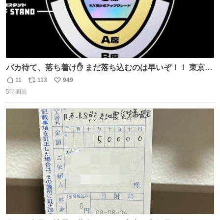
バカ待て、落ち着け✋ まだ落ち込むのは早いぞ！！ 東京ド
ームの最大キャパ5.5万人に対して席数の配分はだいたい S
11
113
949
返
リ
い
席（アリーナ）：約1.4万人 A席（1階スタンド）：約2.5万
5時間前
信
ポ
い
人 B席（2階スタンド）：約1.5万人 一番席数が多いA席は
数
ス
ね
一次だけで全枠出し切るわけないし、二次からは全体の3
ト
数
数
割を占める