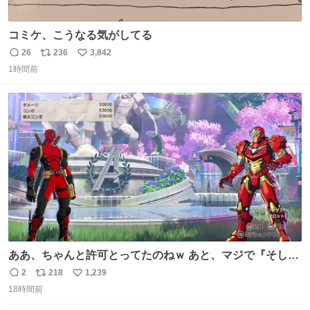
コミケ、こうなる気がしてる
26
236
3,842
返
リ
い
1時間前
信
ポ
い
数
ス
ね
ト
数
数
ああ、ちゃんと許可とってたのねｗ あと、マジで『そして
時は動き出す』って言ってて草オブ草
2
218
1,239
返
リ
い
18時間前
信
ポ
い
数
ス
ね