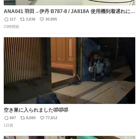
ANA041 羽田→伊丹 B787-8 / JA818A 使用機到着遅れにつ
き 「安全に支障ない範囲で1分1秒でも遅延回復に努めてお
117
3,036
30,995
返
リ
い
ります」と機長の気合い十分！ が、フライトは順調に進み
23時間前
信
ポ
い
すぎ… 「飛ばしすぎたせいか現在奈良県上空での待機を命
数
ス
ね
じられております」 でコンソメスープ吹き出しそうになり
ト
数
数
ましたw
空き巣に入られました🤣🤣🤣
687
8,080
77,812
返
リ
い
1日前
信
ポ
い
数
ス
ね