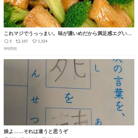
これマジでうっっまい。味が濃いめだから満足感エグいし
1週間で3キロ痩せた😭
5
107
1,324
返
リ
い
9時間前
信
ポ
い
数
ス
ね
ト
数
数
娘よ……それは違うと思うぞ