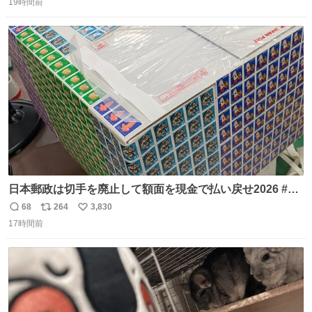
19時間前
信
ポ
い
数
ス
ね
ト
数
数
日本郵政は切手を廃止して額面を現金で払い戻せ2026 #日
本郵政 @JapanPostHD_PR
68
264
3,830
返
リ
い
17時間前
信
ポ
い
数
ス
ね
ト
数
数