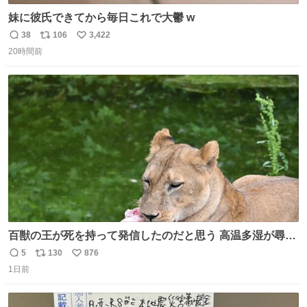
妹に彼氏できてから毎日これで大鬱 w
38
106
3,422
返
リ
い
20時間前
信
ポ
い
数
ス
ね
ト
数
数
百獣の王が死を持って発信したのだと思う 高温多湿が尋常
でない日本の夏 どうか早急に飼育の環境を見直して 動物の
5
130
876
返
リ
い
命を護ってください…と 治療中のライオンが助かりますよ
1日前
信
ポ
い
うに すべての動物の命が護られますように 2026.7.3📷多摩
数
ス
ね
動物公園にて 残念ながら個体の識別は出来ません
ト
数