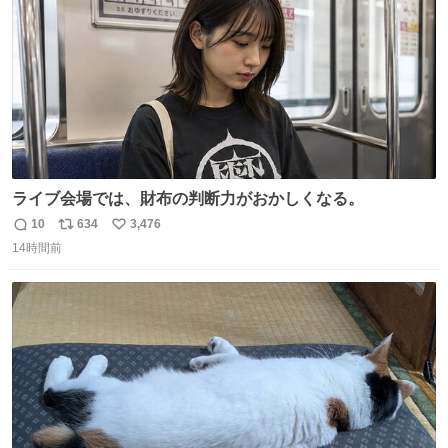
ライブ会場では、財布の判断力がおかしくなる。
10
634
3,476
返
リ
い
14時間前
信
ポ
い
数
ス
ね
ト
数
数