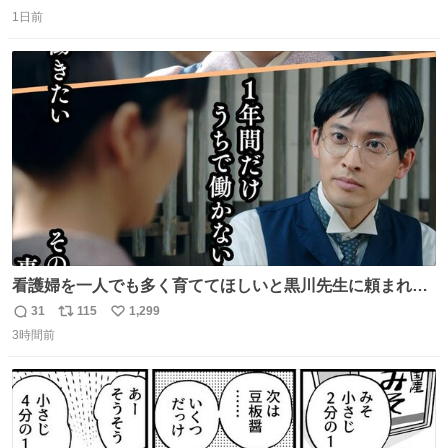
返
リ
い
1日前
信
ポ
い
数
ス
ね
ト
数
数
看護婦を一人でも多く育ててほしいと黒川先生に頼まれ、
１年間だけ黒川病院で働くことにしたりん。 直美はその１
31
115
1,299
返
リ
い
年間で恵風看護婦会を立て直すと話しました。 👇このシー
3時間前
信
ポ
い
ンをぜひ本編で web.nhk/tv/an/kazekaor… #朝ドラ #風薫
数
ス
ね
る 見上愛 上坂樹里 平埜生成
ト
数
数