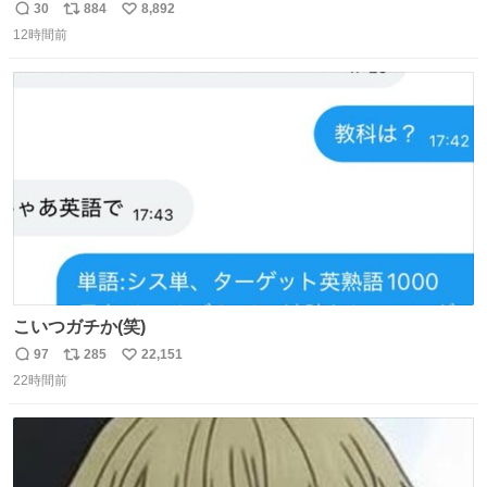
能性を作り出してからのスタート！！ 遅くなって申し訳な
30
884
8,892
返
リ
い
い🙏 エントリーナンバーは「GO!無策!」でかなり覚えやす
12時間前
信
ポ
い
い！応援をお願いすることになりそう！！
数
ス
ね
ト
数
数
こいつガチか(笑)
97
285
22,151
返
リ
い
22時間前
信
ポ
い
数
ス
ね
ト
数
数