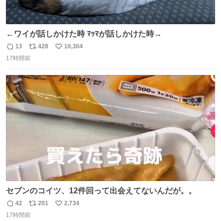
←ワイが話しかけた時 ﾏｯﾏが話しかけた時→
13
428
10,304
返
リ
い
17時間前
信
ポ
い
数
ス
ね
ト
数
数
セブンのコイツ、12件回って出会えてないんだが。。
42
201
2,734
返
リ
い
17時間前
信
ポ
い