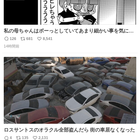
私の母ちゃんはボーっとしていてあまり細かい事を気にし
ません。優秀な人の多い現代の価値観から見ると、あまり
126
681
8,541
返
リ
い
優秀な母親ではないかもしれません。でも、だからこそ、
14時間前
信
ポ
い
私はそういう母親が大好きです。今も昔もすごくリラック
数
ス
ね
スします。「優秀」と「良い」は別なんですよね。 1/2
ト
数
数
ロスサントスのオラクル全部盗んだら 街の車居なくなった
4
135
2,131