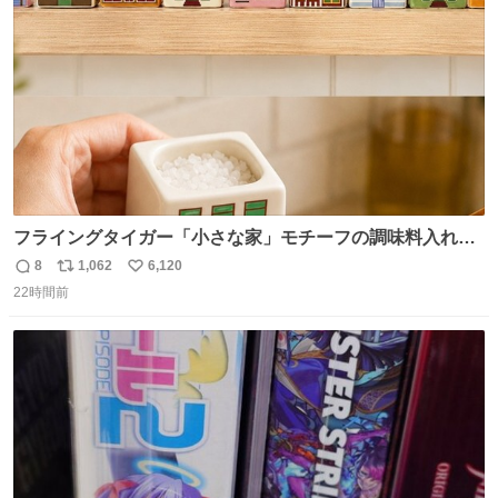
数
フライングタイガー「小さな家」モチーフの調味料入れ、
並べれば“デンマークの街並み”に ピンク・グリーン・テラ
8
1,062
6,120
返
リ
い
コッタの全9種 - fashion-press.net/news/149552
22時間前
信
ポ
い
数
ス
ね
ト
数
数