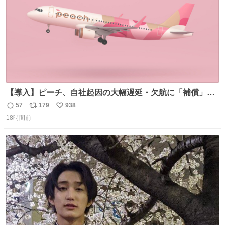
【導入】ピーチ、自社起因の大幅遅延・欠航に「補償」開
始へ news.livedoor.com/article/detail… 同社に起因する理
57
179
938
返
リ
い
由によって大幅遅延や欠航が発生した場合、乗客が負担し
18時間前
信
ポ
い
た宿泊費や交通費を、領収書の事後申請に基づき、国内線
数
ス
ね
は1人あたり上限1万円、国際線は上限2万円まで支払う。
ト
数
数