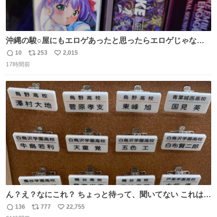
沖縄の駿○屋にもエロゲあったと思ったらエロゲじゃなか
った
10
253
2,015
返
リ
い
17時間前
信
ポ
い
数
ス
ね
ト
数
数
ん？え？なにこれ？ ちょっと待って、聞いてない これは販
売されているのもですか？
136
777
22,755
返
リ
い