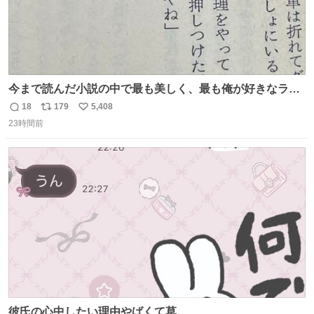
今まで読んだ小説の中で最も美しく、最も俺が好きなラス
トシーン
18
179
5,408
返
リ
い
23時間前
信
ポ
い
数
ス
ね
ト
数
数
彼氏の心中したい理由やばくて草