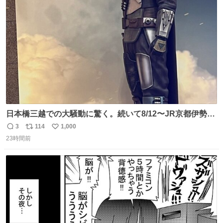
ト
数
数
日本橋三越での大騒動に驚く。続いて8/12〜JR京都伊勢丹
でPOP UP STOREがオープンするとのこと…皆さんお怪
3
114
1,000
返
リ
い
我なくお買い物を🙏 写真は2026/5/21 ロードショーの前日
23時間前
信
ポ
い
。だーれも写真撮ってなかったんだけどなぁ😵‍💫
数
ス
ね
ト
数
数