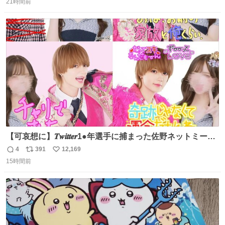
21時間前
信
ポ
い
数
ス
ね
ト
数
数
【可哀想に】𝑻𝒘𝒊𝒕𝒕𝒆𝒓1●年選手に捕まった佐野ネットミーム
勇斗さんのコラボプリ
4
391
12,169
返
リ
い
15時間前
信
ポ
い
数
ス
ね
ト
数
数