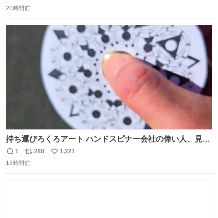
返
リ
い
20時間前
信
ポ
い
数
ス
ね
ト
数
数
持ち運びろくろアート ハンドスピナー会社の偉い人、見て
ください。
1
288
1,221
返
リ
い
18時間前
信
ポ
い
数
ス
ね
ト
数
数