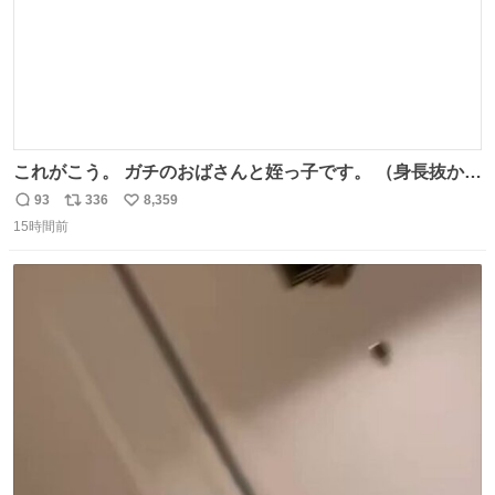
これがこう。 ガチのおばさんと姪っ子です。 （身長抜かさ
れててしぬ笑） #ヤツルギ12 #家族でヒロイン
93
336
8,359
返
リ
い
15時間前
信
ポ
い
数
ス
ね
ト
数
数