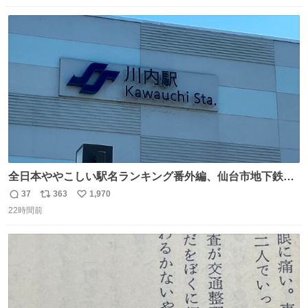
数
ス
ね
ト
数
数
全日本ややこしい駅名ランキング番外編、仙台市地下鉄川
内駅
37
363
1,970
返
リ
い
22時間前
信
ポ
い
数
ス
ね
ト
数
数