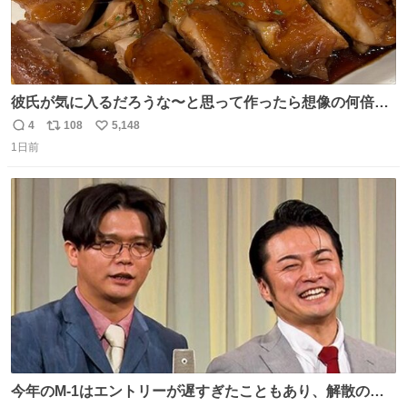
彼氏が気に入るだろうな〜と思って作ったら想像の何倍も
美味しい美味しい言ってくれて嬉しい
4
108
5,148
返
リ
い
1日前
信
ポ
い
数
ス
ね
ト
数
数
今年のM-1はエントリーが遅すぎたこともあり、解散の可