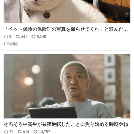
「ペット保険の保険証の写真を撮らせてくれ」と頼んだら
ちゃんと座ってポーズを取ってくれた人
5
441
5,245
返
リ
い
19時間前
信
ポ
い
数
ス
ね
ト
数
数
そろそろ中高生が昼夜逆転したことに焦り始める時期やね
79
916
14,757