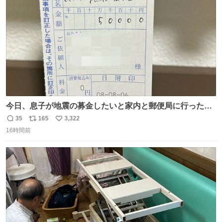
数
今日、息子が地震の募金したいと家内と郵便局に行ったみ
たいです。おもちゃとか買う選択肢もあったと思うけど、
35
165
3,322
返
リ
い
自分で貯めてた2万円を役に立てて欲しい、みんなも元気
16時間前
信
ポ
い
になって欲しいと。家内も一緒に募金したので、自分も何
数
ス
ね
かできたらなぁと思いました。
ト
数
数