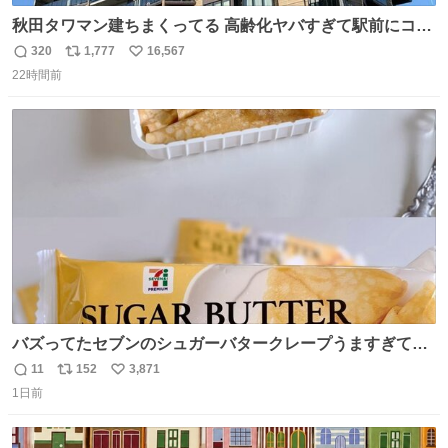
秋田タワマン建ちまくってる 高齢化ヤバすぎて駅前にコン
パクトシティつくって高齢者を住ませる考えらしい 病院も
320
1,777
16,567
返
リ
い
全部駅前にある
22時間前
信
ポ
い
数
ス
ね
ト
数
数
バズってたセブンのシュガーバタークレープうますぎて
7NOWで買い溜め🛒💭
11
152
3,871
返
リ
い
1日前
信
ポ
い
数
ス
ね
ト
数