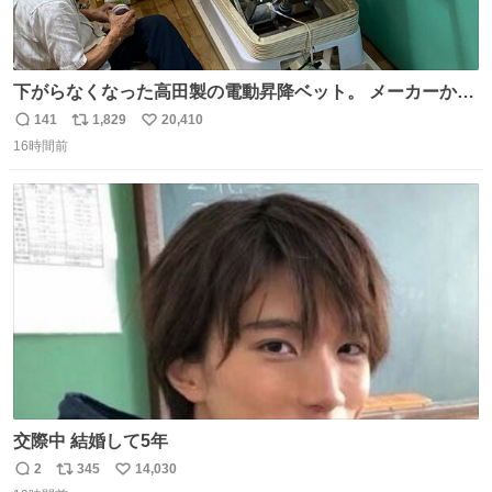
下がらなくなった高田製の電動昇降ベット。 メーカーから
は、完全に見放されたんですが、 見事に85歳の父が治しま
141
1,829
20,410
返
リ
い
した。 うちの父は、トヨタカローラのボディをオート生産
16時間前
信
ポ
い
する、工業ロボットの製作者なんですが、 父が電動ベット
数
ス
ね
の配線をハンダで修理している横で、
ト
数
数
交際中 結婚して5年
2
345
14,030
返
リ
い