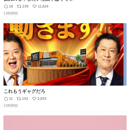
18
239
11,024
返
リ
い
13時間前
信
ポ
い
数
ス
ね
ト
数
数
これもうギャグだろ
11
152
2,053
返
リ
い
15時間前
信
ポ
い
数
ス
ね
ト
数
数