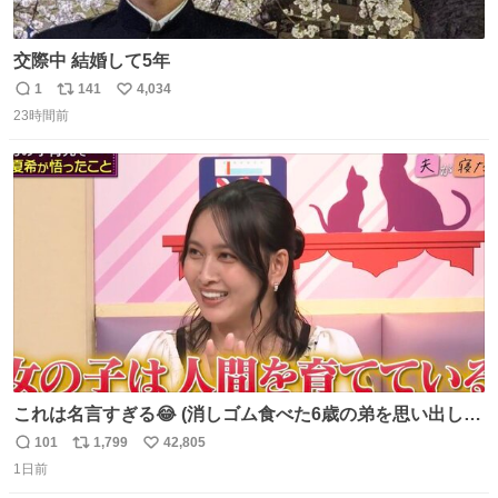
交際中 結婚して5年
1
141
4,034
返
リ
い
23時間前
信
ポ
い
数
ス
ね
ト
数
数
これは名言すぎる😂 (消しゴム食べた6歳の弟を思い出しな
がら)
101
1,799
42,805
返
リ
い
1日前
信
ポ
い