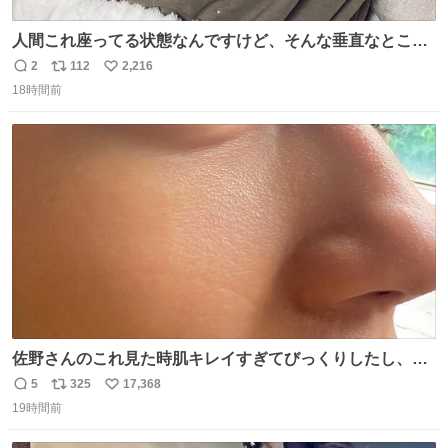
人間これ座ってる状態なんですけど、そんな垂直なところ
でいきなり天地無用のごろんをかますのは、それは、あま
2
112
2,216
返
リ
い
りに人間を信用しすぎではないか、、、？？？
18時間前
信
ポ
い
数
ス
ね
ト
数
数
佐野さんのこれ見た時肌キレイすぎてびっくりしたし、や
はりアイドルって体型･肌管理すごすぎる
5
325
17,368
返
リ
い
19時間前
信
ポ
い
数
ス
ね