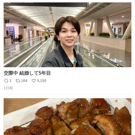
数
ス
ね
ト
数
数
交際中 結婚して5年目
1
104
5,150
返
リ
い
1日前
信
ポ
い
数
ス
ね
ト
数
数