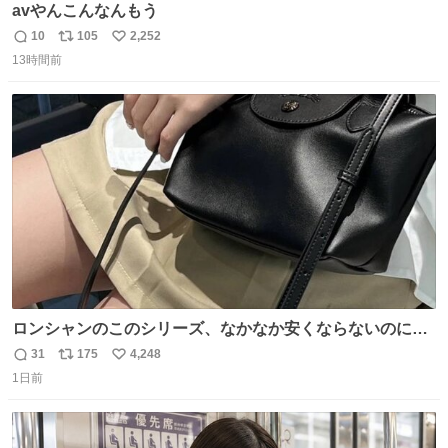
avやんこんなんもう
10
105
2,252
返
リ
い
13時間前
信
ポ
い
数
ス
ね
ト
数
数
ロンシャンのこのシリーズ、なかなか安くならないのにセ
ール価格になってる🖤✨レザーなのが反則級にかわいい。
31
175
4,248
返
リ
い
持ってるだけでコーデが格上げされる。
1日前
信
ポ
い
数
ス
ね
ト
数
数