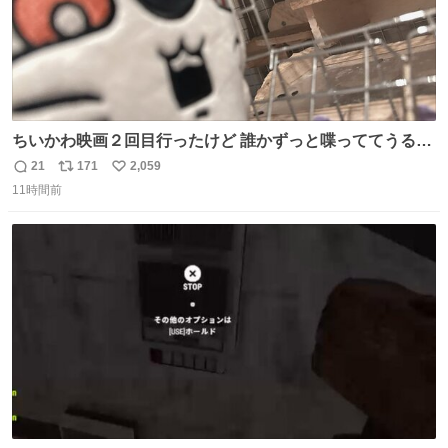
ちいかわ映画２回目行ったけど 誰かずっと喋っててうるさ
かった 許せねえ
21
171
2,059
返
リ
い
11時間前
信
ポ
い
数
ス
ね
ト
数
数