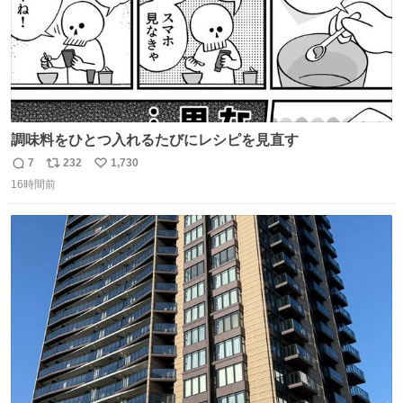
調味料をひとつ入れるたびにレシピを見直す
7
232
1,730
返
リ
い
16時間前
信
ポ
い
数
ス
ね
ト
数
数