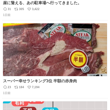
崖に聳える、あの駐車場へ行ってきました。
31
305
3,422
返
リ
い
1日前
信
ポ
い
数
ス
ね
ト
数
数
スーパー幸せランキング3位 半額の赤身肉
23
184
7,194
返
リ
い
1日前
信
ポ
い
数
ス
ね
ト
数