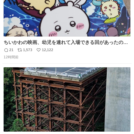
ちいかわの映画、幼児を連れて入場できる回があったので
子どもを連れて観てきたんですけど、セイレーンの登場シ
21
1,573
12,122
返
リ
い
ーンで場内のベビーが一斉に泣き出してたのがとてもよい
12時間前
信
ポ
い
映画体験でした。
数
ス
ね
ト
数
数