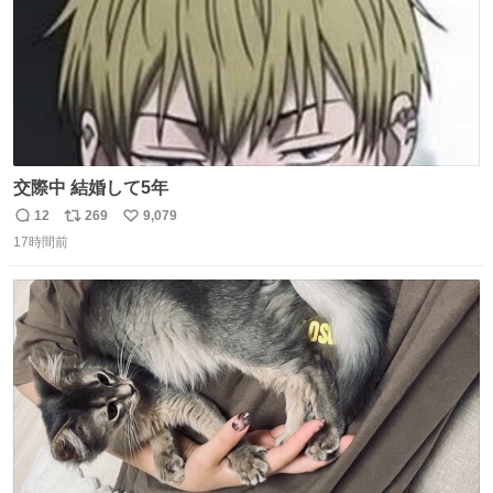
交際中 結婚して5年
12
269
9,079
返
リ
い
17時間前
信
ポ
い
数
ス
ね
ト
数
数