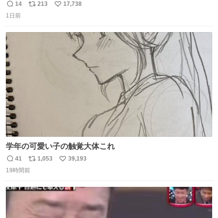
14
213
17,738
返
リ
い
1日前
信
ポ
い
数
ス
ね
ト
数
数
学年の可愛い子の触覚大体これ
41
1,053
39,193
返
リ
い
19時間前
信
ポ
い
数
ス
ね
ト
数
数