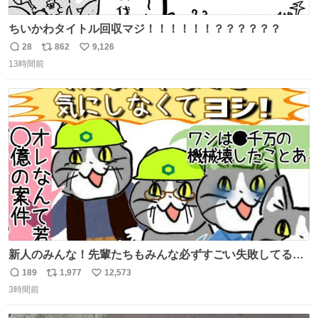
ちいかわタイトル回収マジ！！！！！！？？？？？？
28
862
9,126
返
リ
い
13時間前
信
ポ
い
数
ス
ね
ト
数
数
新人のみんな！先輩たちもみんな必ずすごい失敗してるか
ら、ちいさいことは気にしなくてヨシ！ #現場猫
189
1,977
12,573
返
リ
い
3時間前
信
ポ
い
数
ス
ね