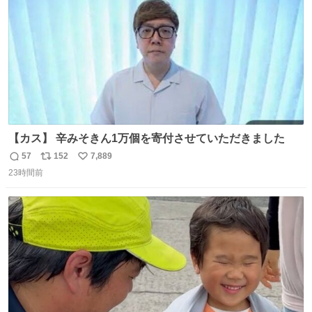
ベルガモット、
【カス】 辛みそきん1万個を寄付させていただきました
57
152
7,889
返
リ
い
23時間前
信
ポ
い
数
ス
ね
ト
数
数