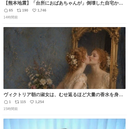
【熊本地震】「台所におばあちゃんが」倒壊した自宅から
孫が救出 地震発生時、台所で夕食の準備をしていた祖母の
65
190
1,746
返
リ
い
「助けて」という声。祖母を背負い、助け出した孫が「命
14時間前
信
ポ
い
があったのは奇跡」と当時の状況を語った。
数
ス
ね
ト
数
数
ヴィクトリア朝の淑女は、むせ返るほど大量の香水を身に
つけるものではないとされていた。それでも香水は、髪や
1
115
1,254
返
リ
い
肌の手入れと同じくらい、ヴィクトリア朝の女性達の美容
15時間前
信
ポ
い
習慣に欠かせないものだった。 当時の香水は、現在私たち
数
ス
ね
が知る香水よりも単純な組成で、その大部分は薔薇、菫、
ト
数
数