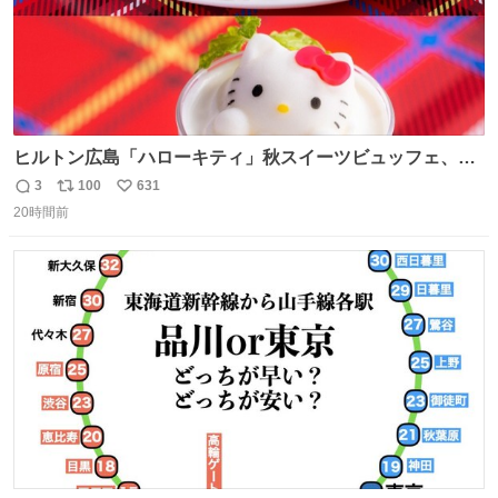
ヒルトン広島「ハローキティ」秋スイーツビュッフェ、栗
ケーキやりんご型シューなど秋の味覚スイーツ - fashion-
3
100
631
返
リ
い
press.net/news/149614
20時間前
信
ポ
い
数
ス
ね
ト
数
数