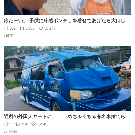
冷たーい。 子供に冷感ポンチョを着せてあげたら大はしゃ
ぎで喜んでくれました。 こんな素敵な代物を提供してくれ
362
3,860
58,240
返
リ
い
た山口県の恩師に感謝。
1日前
信
ポ
い
数
ス
ね
ト
数
数
近所の外国人ヤードに、、、 めちゃくちゃ有名車捨てられ
てました😭 外装ぼろぼろだし、、 中も何にも残ってない
9
114
1,268
返
リ
い
し、、 可哀想に😢😢 今まで数十年お疲れ様でした、、 #バ
17時間前
信
ポ
い