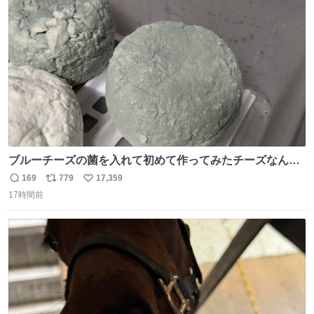
ト
数
数
ブルーチーズの菌を入れて初めて作ってみたチーズなんだ
けど 本能でちょっとヤバいと思っちゃう見た目だな
169
779
17,359
返
リ
い
17時間前
信
ポ
い
数
ス
ね
ト
数
数