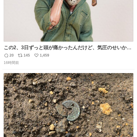
この2、3日ずっと頭が痛かったんだけど、気圧のせいかし
ら…
20
145
1,459
返
リ
い
16時間前
信
ポ
い
数
ス
ね
ト
数
数