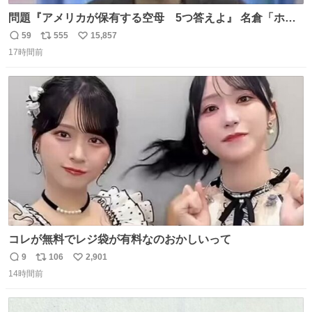
問題『アメリカが保有する空母 5つ答えよ』 名倉「ホン
マごめん、日本」
59
555
15,857
返
リ
い
17時間前
信
ポ
い
数
ス
ね
ト
数
数
コレが無料でレジ袋が有料なのおかしいって
9
106
2,901
返
リ
い
14時間前
信
ポ
い
数
ス
ね
ト
数