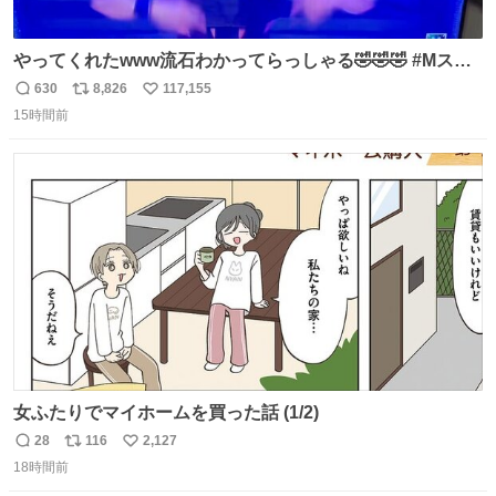
やってくれたwww流石わかってらっしゃる🤣🤣🤣 #Mステ
#西川貴教
630
8,826
117,155
返
リ
い
15時間前
信
ポ
い
数
ス
ね
ト
数
数
女ふたりでマイホームを買った話 (1/2)
28
116
2,127
返
リ
い
18時間前
信
ポ
い