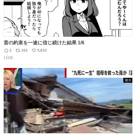
昔の約束を一途に信じ続けた結果 1/6
2
103
5,633
返
リ
い
1日前
信
ポ
い
数
ス
ね
ト
数
数