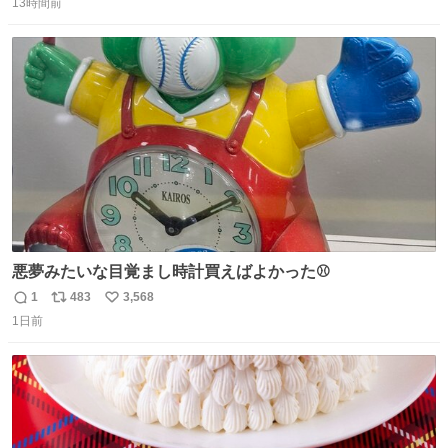
るよ。サプリを食べてもらうことで筋肉や関節をサポート
13時間前
信
ポ
い
しようね 風花が無理なく続けられる範囲で、高齢のステー
数
ス
ね
ジまで頑張ってきたその身体も風花の意思も大切にしてい
ト
数
数
くよ #徳山動物園
悪夢みたいな目覚まし時計買えばよかった⚾
1
483
3,568
返
リ
い
1日前
信
ポ
い
数
ス
ね
ト
数
数