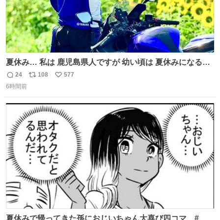
夏休み… 私は 鹿児島県人ですが 幼い頃は 夏休みになると
母の郷… 山梨へ遊びに行くのが楽しみでした 母の実家へ 1
24
108
577
返
リ
い
ヶ月近く泊まって … … 今の私は 医療従事者 お盆休み？ﾅﾆ
6時間前
信
ポ
い
ｿﾚｵｲｼｲﾉ?(笑 … … 子どもの頃 山梨で見た ひまわり畑の風
数
ス
ね
景 淡い記憶 そんな思い出の風景… ありますか？
ト
数
数
夏休みで帰ってきた孫におじいちゃん大喜び四コマ #四