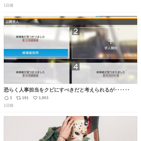
返
リ
い
＆寝起きのボサボサ頭でも「今日も可愛いね」が止まらな
1日前
信
ポ
い
い。放っておくと永遠に髪撫でてきて作業進まない()
数
ス
ね
156cm40kg、年中日焼け止めとお友達の私より綺麗な手や
ト
数
数
めてもろて とか言う
恐らく人事担当をクビにすべきだと考えられるが‥‥‥
3
191
1,903
返
リ
い
1日前
信
ポ
い
数
ス
ね
ト
数
数