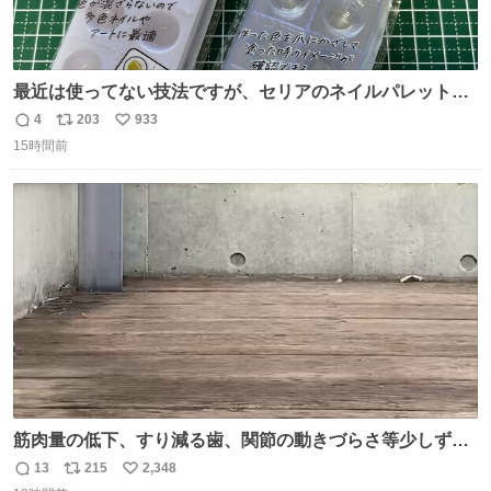
最近は使ってない技法ですが、セリアのネイルパレットの
四隅をハサミで切り落とし、やすりがけすればミニチュア
4
203
933
返
リ
い
食器ができます。 底にストローをカットしたものを接着し
15時間前
信
ポ
い
塗装すれば茶碗になります。素材が塩化ビニルなので接着
数
ス
ね
剤や塗料は対応したものを使うと良いです。 透明はそのま
ト
数
数
までも使えます。
筋肉量の低下、すり減る歯、関節の動きづらさ等少しずつ
現れる変化。 ごはんを細かくすることで #風花 の歯に代わ
13
215
2,348
返
リ
い