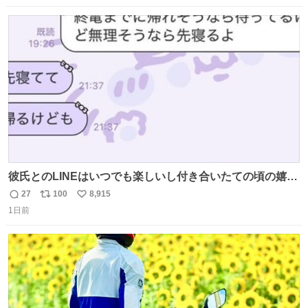
ニング #当時 #廃車 #勿体無い
数
ス
ね
ト
数
数
彼氏とのLINEはいつでも楽しいし付き合いたての頃の嬉し
かったLINEは無限にあるけど(同棲前は1日で各50通くらい
27
100
8,915
返
リ
い
送りあってたし)最近嬉しかったのはこれ
1日前
信
ポ
い
数
ス
ね
ト
数
数