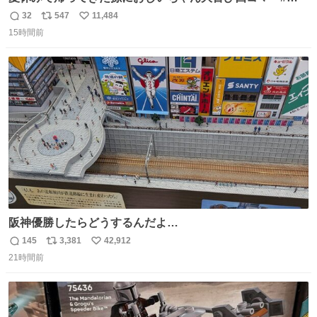
コマ漫画 #Web漫画 #漫画が読めるハッシュタグ
32
547
11,484
返
リ
い
15時間前
信
ポ
い
数
ス
ね
ト
数
数
阪神優勝したらどうするんだよ…
145
3,381
42,912
返
リ
い
21時間前
信
ポ
い
数
ス
ね
ト
数
数