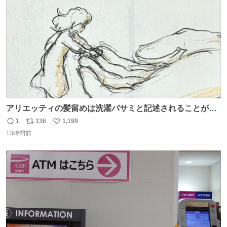
数
アリエッティの髪留めは洗濯バサミと記述されることが多
いですが、もっと小さいプラスチックのクリップです。 バ
1
136
1,199
返
リ
い
ネは使いやすいように強度を調整してあるはず。
13時間前
信
ポ
い
数
ス
ね
ト
数
数