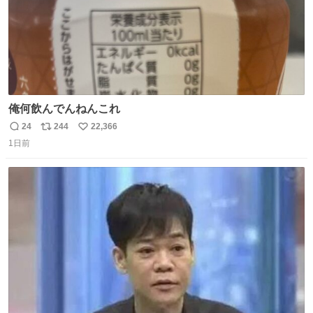
俺何飲んでんねんこれ
24
244
22,366
返
リ
い
1日前
信
ポ
い
数
ス
ね
ト
数
数