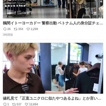
鶴間イトーヨーカドー 警察出動 ベトナム人の身分証チェッ
クを開店前に実施、店内まで見張りにきてます。不法滞在
26
354
2,299
返
リ
い
者は覚悟してお越しください。
3時間前
信
ポ
い
数
ス
ね
ト
数
数
値札見て「正直ユニクロに似たやつあるよね」とか言い出
すの好きすぎるWWWWWWWWWWWWW こちら側と同じ
1
537
12,694