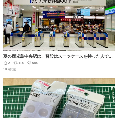
数
夏の鹿児島中央駅は、普段はスーツケースを持った人で溢
れています。 しかし、今日の夕方では、1〜2人しか見ませ
2
114
584
返
リ
い
んでした。 近くの『みやげ横丁』も、お客さんが少なかっ
18時間前
信
ポ
い
たです。 九州新幹線は新水俣駅駅まで復旧しましたが、や
数
ス
ね
はり全線が通れないとキツイですね。 こういう時は、地元
ト
数
数
民が支えましょ。