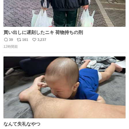
買い出しに遅刻したニキ 荷物持ちの刑
39
161
3,237
返
リ
い
12時間前
信
ポ
い
数
ス
ね
ト
数
数
なんて失礼なやつ