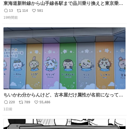
東海道新幹線から山手線各駅まで品川乗り換えと東京乗り
換え。どっちが早いか？どっちが安いか？を調べてみた。
13
114
581
返
リ
い
数字は早い方の駅からの所要時間。駅名色分けは運賃が安
19時間前
信
ポ
い
い方で色分け。赤白抜き＝品川 青白抜き＝東京。黒字は
数
ス
ね
運賃が同じ。→
ト
数
数
ちいかわ分からんけど、古本屋だけ属性が名前になってる
のはどういうこと？
220
789
55,486
返
リ
い
1日前
信
ポ
い
数
ス
ね
ト
数