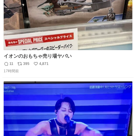
イオンのおもちゃ売り場ヤバい
11
395
4,871
返
リ
い
17時間前
信
ポ
い
数
ス
ね
ト
数
数