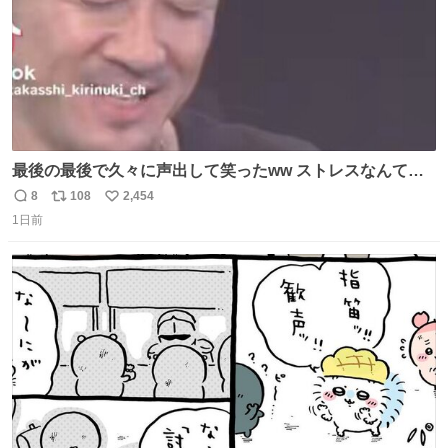
最後の最後で久々に声出して笑ったww ストレスなんて笑
って吹き飛ばせ！！ #水曜日のダウンタウン #大友康平
8
108
2,454
返
リ
い
1日前
信
ポ
い
数
ス
ね
ト
数
数