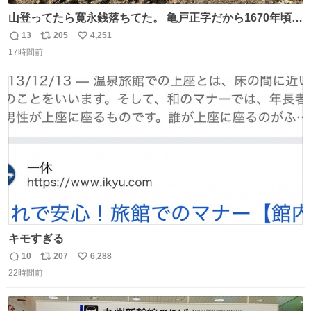
山登ってたら寛永銭落ちてた。 亀戸正字だから1670年頃に
鋳造されたもの。
13
205
4,251
返
リ
い
17時間前
信
ポ
い
数
ス
ね
ト
数
数
キモすぎる
10
207
6,288
返
リ
い
22時間前
信
ポ
い
数
ス
ね
ト
数