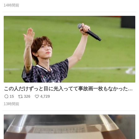
返
リ
い
感覚助かる🙂‍↕️🙂‍↕️🙂‍↕️
14時間前
信
ポ
い
数
ス
ね
ト
数
数
この人だけずっと目に光入ってて事故画一枚もなかったす
ごい #TravisJapan #Jリーグ
15
326
4,729
返
リ
い
13時間前
信
ポ
い
数
ス
ね
ト
数
数