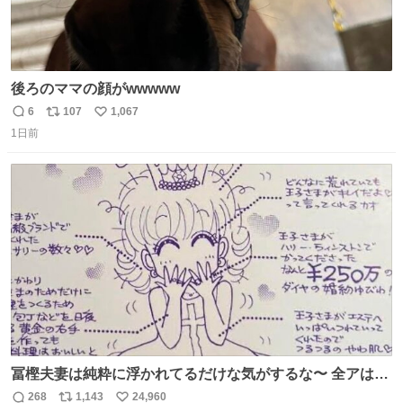
後ろのママの顔がwwwww
6
107
1,067
返
リ
い
1日前
信
ポ
い
数
ス
ね
ト
数
数
冨樫夫妻は純粋に浮かれてるだけな気がするな〜 全アはこ
こに自分の市場価値的なものを上乗せするので、 すっぴん
268
1,143
24,960