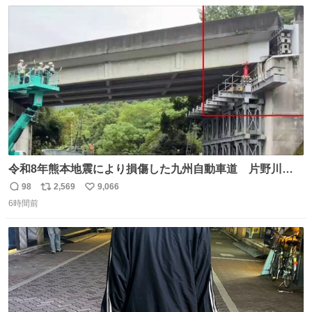
数
ス
ね
ト
数
数
令和8年熊本地震により損傷した九州自動車道 片野川橋
（下り線）の復旧作業を行っています。 タイムラプス動画
98
2,569
9,066
返
リ
い
で、段差が生じた橋桁をジャッキアップしている様子をご
6時間前
信
ポ
い
紹介します。 引き続き、早期復旧に向けて着実に工事を進
数
ス
ね
めてまいります。 #NEXCO西日本 #熊本地震
ト
数
数