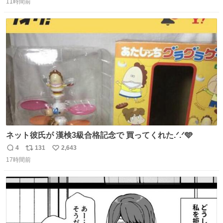
11時間前
信
ポ
い
数
ス
ね
ト
数
数
ネット彼氏が 漢検3級合格記念で 買ってくれた.ᐟ.ᐟ🩵
4
131
2,643
返
リ
い
17時間前
信
ポ
い
数
ス
ね
ト
数
数