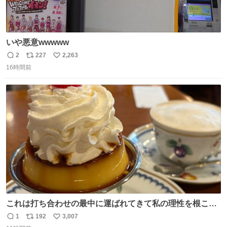
いや悪意wwwww
2
227
2,263
返
リ
い
16時間前
信
ポ
い
数
ス
ね
ト
数
数
これは打ち合わせの最中に運ばれてきて私の理性を根こそ
ぎ奪い去ったプリンの写真です。
1
192
3,007
返
リ
い