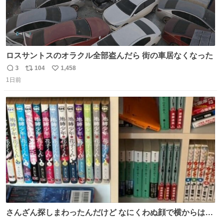
ロスサントスのオラクル全部盗んだら 街の車居なくなった
3
104
1,458
返
リ
い
1日前
信
ポ
い
数
ス
ね
ト
数
数
さんざん探しまわったんだけど なにくわぬ顔で横からはえ