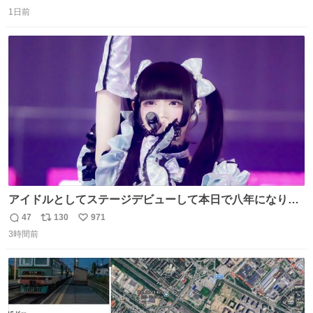
返
リ
い
1日前
信
ポ
い
数
ス
ね
ト
数
数
アイドルとしてステージデビューして本日で八年になりま
した。これからもここに居続けられますように❤︎
47
130
971
返
リ
い
3時間前
信
ポ
い
数
ス
ね
ト
数
数