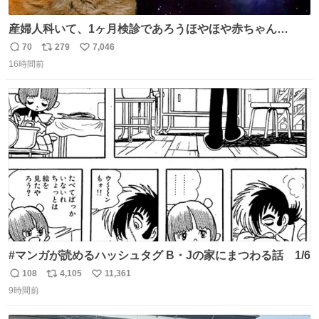
産婦人科いて、1ヶ月検診であろうほやほや赤ちゃん👩‍🍼
と推定2,3歳の女の子👧🏻をワンオペで連れてるママがいる
70
279
7,046
返
リ
い
のだけども 女の子ずっとママの側から離れない…⁉️ 手を繋
16時間前
信
ポ
い
がなくてもうろちょろしないしママが歩いたらピクミンみ
数
ス
ね
たいにﾄﾃﾄﾃついてってるし逃走しないし脱走しないし逃げ
ト
数
数
ないし走ら文字数
#マンガが読めるハッシュタグ B・Jの家にまつわる話 1/6
108
4,105
11,361
返
リ
い
9時間前
信
ポ
い
数
ス
ね