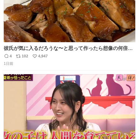
彼氏が気に入るだろうな〜と思って作ったら想像の何倍も
美味しい美味しい言ってくれて嬉しい
4
102
4,947
返
リ
い
1日前
信
ポ
い
数
ス
ね
ト
数
数