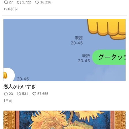
てた
27
1,722
16,216
返
リ
い
19時間前
信
ポ
い
数
ス
ね
ト
数
数
恋人かわいすぎ
23
531
57,655
返
リ
い
1日前
信
ポ
い
数
ス
ね
ト
数
数