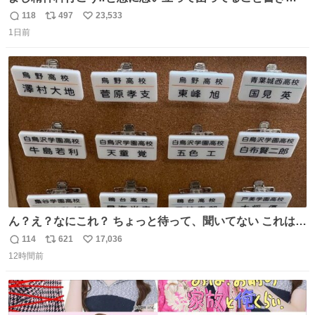
してたらペン止まらなくなってすごい勢いで埋まってワロ
118
497
23,533
返
リ
い
タ
1日前
信
ポ
い
数
ス
ね
ト
数
数
ん？え？なにこれ？ ちょっと待って、聞いてない これは販
売されているのもですか？
114
621
17,036
返
リ
い
12時間前
信
ポ
い
数
ス
ね
ト
数
数