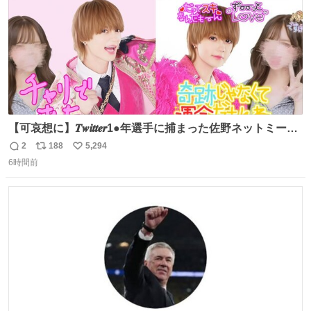
【可哀想に】𝑻𝒘𝒊𝒕𝒕𝒆𝒓1●年選手に捕まった佐野ネットミーム
勇斗さんのコラボプリ
2
188
5,294
返
リ
い
6時間前
信
ポ
い
数
ス
ね
ト
数
数