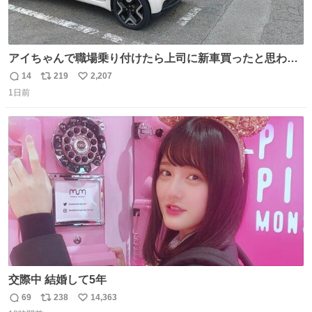
アイちゃんで職場乗り付けたら上司に新車買ったと思われ
たの嬉しすぎる。 20年落ちの車もやりようによっては新車
14
219
2,207
返
リ
い
っぽく見えるってことよ。 令和の車の横に並べても違和感
1日前
信
ポ
い
ない平成18年式です。
数
ス
ね
ト
数
数
交際中 結婚して5年
69
238
14,363
返
リ
い