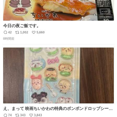
今日の夜ご飯です。
42
1,002
5,660
返
リ
い
8時間前
信
ポ
い
数
ス
ね
ト
数
数
え、まって 映画ちいかわの特典のボンボンドロップシール
もうメルカリにでてるやん #ちいかわ
74
343
3,843