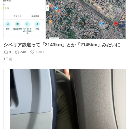
シベリア鉄道って「2143km」とか「2145km」みたいに、
モスクワからの距離名そのままの駅名があるんですね。
9
248
3,202
返
リ
い
1日前
信
ポ
い
数
ス
ね
ト
数
数