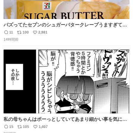
バズってたセブンのシュガーバタークレープうますぎて
7NOWで買い溜め🛒💭
11
100
2,981
返
リ
い
14時間前
信
ポ
い
数
ス
ね
ト
数
数
私の母ちゃんはボーっとしていてあまり細かい事を気にし
ません。優秀な人の多い現代の価値観から見ると、あまり
15
105
1,407
返
リ
い