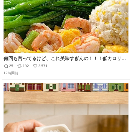
うか…素敵すぎる
何回も言ってるけど、これ美味すぎんの！！！低カロリー
で満足感エグいから一生食べてる😭
25
192
2,571
返
リ
い
12時間前
信
ポ
い
数
ス
ね
ト
数
数