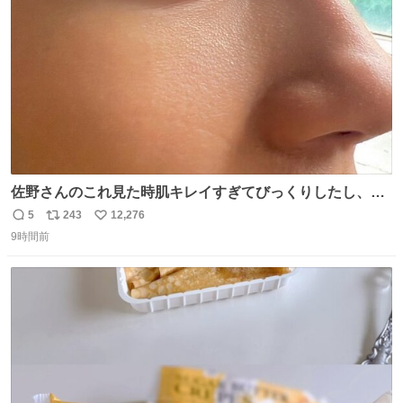
数
佐野さんのこれ見た時肌キレイすぎてびっくりしたし、や
はりアイドルって体型･肌管理すごすぎる
5
243
12,276
返
リ
い
9時間前
信
ポ
い
数
ス
ね
ト
数
数