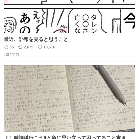
最近、訃報を見ると思うこと
65
2,675
18,616
返
リ
い
13時間前
信
ポ
い
数
ス
ね
ト
数
数
よし精神科行こう‼️と急に思い立って困ってること書き出