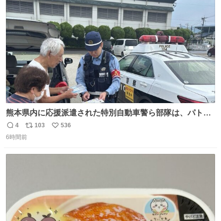
ト
数
数
熊本県内に応援派遣された特別自動車警ら部隊は、パトロ
ールを通じて車中泊者への声掛けも行っています。写真
4
103
536
返
リ
い
は、福岡県警察の特別自動車警ら部隊が八代警察署管内の
6時間前
信
ポ
い
車中泊者に対して、熱中症について注意喚起する様子で
数
ス
ね
す。こまめな水分・塩分補給を行ってください。 #令和８
ト
数
数
年熊本地震 #福岡県警察