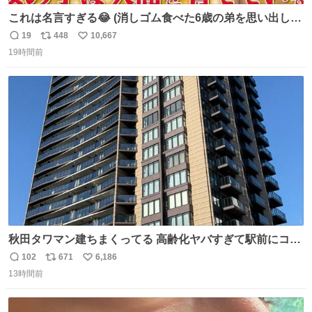
これは名言すぎる😂 (消しゴム食べた6歳の弟を思い出しな
がら)
19
448
10,667
返
リ
い
19時間前
信
ポ
い
数
ス
ね
ト
数
数
秋田タワマン建ちまくってる 高齢化ヤバすぎて駅前にコン
パクトシティつくって高齢者を住ませる考えらしい 病院も
102
671
6,186
返
リ
い
全部駅前にある
13時間前
信
ポ
い
数
ス
ね
ト
数