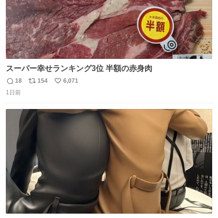
スーパー幸せランキング3位 半額の赤身肉
18
154
6,071
返
リ
い
1日前
信
ポ
い
数
ス
ね
ト
数
数