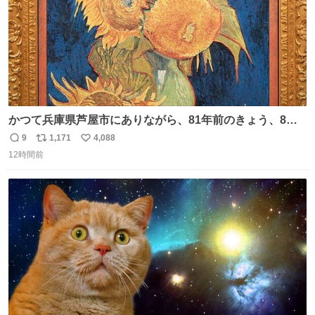
かつて兵庫県芦屋市にありながら、81年前のきょう、8月6
日の阪神大空襲の折に残念ながら焼失した、 #ゴッホ の幻
9
1,171
4,088
返
リ
い
の「 #ヒマワリ 」。 当館は、東京都にある武者小路実篤記
12時間前
信
ポ
い
念館にご協力いただき、当時発行されたカラー印刷画集よ
数
ス
ね
り陶板で原寸大に再現し、2014年より展示しています。 #
ト
数
数
大塚国際美術館