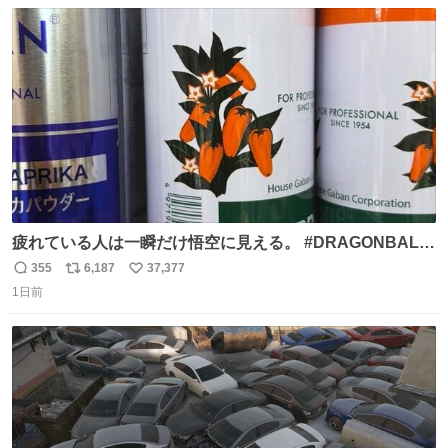
数
ス
ね
ト
数
数
疲れている人は一瞬だけ悟空に見える。 #DRAGONBALL
#ドラゴンボール
355
6,187
37,377
返
リ
い
1日前
信
ポ
い
数
ス
ね
ト
数
数