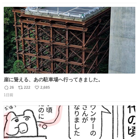
数
ス
ね
ト
数
数
崖に聳える、あの駐車場へ行ってきました。
26
222
2,685
返
リ
い
1日前
信
ポ
い
数
ス
ね
ト
数
数