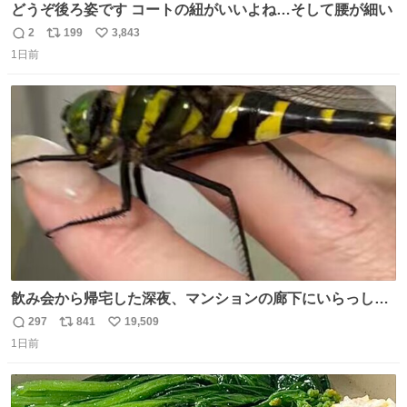
どうぞ後ろ姿です コートの紐がいいよね…そして腰が細い
2
199
3,843
返
リ
い
1日前
信
ポ
い
数
ス
ね
ト
数
数
飲み会から帰宅した深夜、マンションの廊下にいらっしゃ
ったオニヤンマ様 まさかこんな都会でお会いできるなんて
297
841
19,509
返
リ
い
思っておらず大興奮しております かっこよすぎる 指を差し
1日前
信
ポ
い
伸べると乗ってきてくれたのでひとまず一緒に帰宅しまし
数
ス
ね
たが、飛ばないということは弱っていらっしゃるのでしょ
ト
数
数