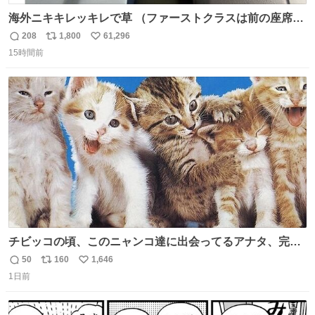
海外ニキキレッキレで草 （ファーストクラスは前の座席で
あるため）
208
1,800
61,296
返
リ
い
15時間前
信
ポ
い
数
ス
ね
ト
数
数
チビッコの頃、このニャンコ達に出会ってるアナタ、完全
なる同世代（笑） #70年代 #80年代 #昭和レトロ
50
160
1,646
返
リ
い
1日前
信
ポ
い
数
ス
ね
ト
数