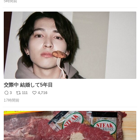
優秀な母親ではないかもしれません。でも、だからこそ、
5時間前
信
ポ
い
私はそういう母親が大好きです。今も昔もすごくリラック
数
ス
ね
スします。「優秀」と「良い」は別なんですよね。 1/2
ト
数
数
交際中 結婚して5年目
3
111
4,716
返
リ
い
17時間前
信
ポ
い
数
ス
ね
ト
数
数