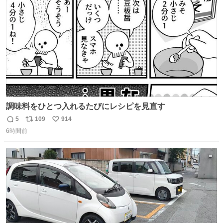
数
調味料をひとつ入れるたびにレシピを見直す
5
109
914
返
リ
い
6時間前
信
ポ
い
数
ス
ね
ト
数
数