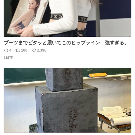
ブーツまでピタッと履いてこのヒップライン…強すぎる。
4
100
2,396
返
リ
い
1日前
信
ポ
い
数
ス
ね
ト
数
数