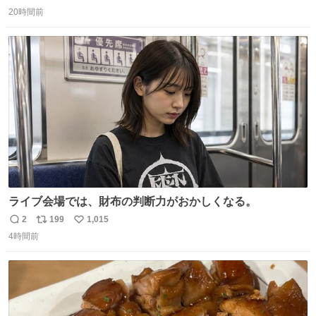
返
リ
い
持ってるだけでコーデが格上げされる。
20時間前
信
ポ
い
数
ス
ね
ト
数
数
ライブ会場では、財布の判断力がおかしくなる。
2
199
1,015
返
リ
い
4時間前
信
ポ
い
数
ス
ね
ト
数
数