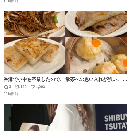
13時間前
信
ポ
い
数
ス
ね
ト
数
数
香港で小中を卒業したので、 飲茶への思い入れが強い。 常
に現地の味を探している。 横浜中華街まで行き、店を厳選
3
138
1,203
返
リ
い
すれば流石に出会えるけど、もっと近場で気軽に行ける店
23時間前
信
ポ
い
はないか。 代々木にあった。 多少違うかなというのもあっ
数
ス
ね
たけど、 総合的には満足。
ト
数
数