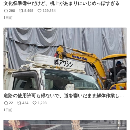
文化祭準備中だけど、机上があまりにいじめっぽすぎる
298
5,495
129,534
返
リ
い
1日前
信
ポ
い
数
ス
ね
ト
数
数
道路の使用許可も得ないで、道を塞いだまま解体作業して
る。 写真を撮ろうとしたら「勝手に写真撮るな馬鹿野郎」
22
434
1,203
返
リ
い
と罵倒されるなど。
1日前
信
ポ
い
数
ス
ね
ト
数