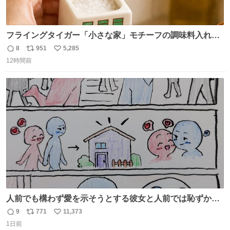
フライングタイガー「小さな家」モチーフの調味料入れ、
並べれば“デンマークの街並み”に ピンク・グリーン・テラ
8
951
5,285
返
リ
い
コッタの全9種 - fashion-press.net/news/149552
12時間前
信
ポ
い
数
ス
ね
ト
数
数
人前でも構わず愛を示そうとする彼女と人前では恥ずかし
いけど彼女を死ぬほど愛している彼氏 同士いませんか✋️
9
771
11,373
返
リ
い
1日前
信
ポ
い