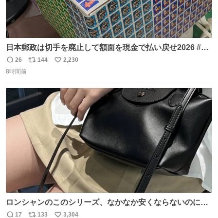
日本郵政は切手を廃止して額面を現金で払い戻せ2026 #日
本郵政 @JapanPostHD_PR
26
144
2,230
返
リ
い
8時間前
信
ポ
い
数
ス
ね
ト
数
数
ロンシャンのこのシリーズ、なかなか安くならないのにセ
ール価格になってる🖤✨レザーなのが反則級にかわいい。
17
133
3,304