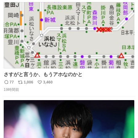
数
ス
ね
ト
数
数
さすがと言うか、もうアホなのかと
77
1,006
3,460
返
リ
い
19時間前
信
ポ
い
数
ス
ね
ト
数
数