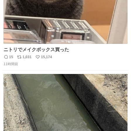
ニトリでメイクボックス買った
15
1,031
15,174
返
リ
い
11時間前
信
ポ
い
数
ス
ね
ト
数
数