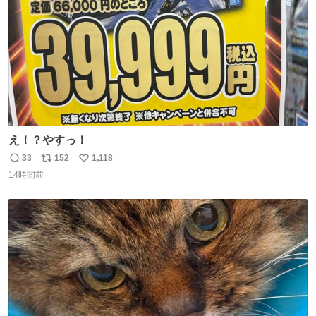
え！？やすっ！
33
152
1,118
返
リ
い
14時間前
信
ポ
い
数
ス
ね
ト
数
数