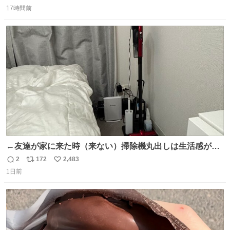
返
リ
い
17時間前
信
ポ
い
数
ス
ね
ト
数
数
←友達が家に来た時（来ない）掃除機丸出しは生活感が出
てかっこ悪いなぁ →せや
2
172
2,483
返
リ
い
1日前
信
ポ
い
数
ス
ね
ト
数
数