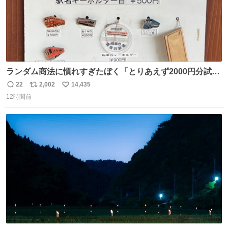
ランダム商法に慣れすぎたぼく「とりあえず2000円分試し
てみるか…」 駅員さん「どれが欲しいの？」 ぼく「えっ
22
2,002
14,435
返
リ
い
良いんですか？」 駅員さん「何が…？？」 やっぱランダム
12時間前
信
ポ
い
って悪い文化だ
数
ス
ね
わ！！！！！！！！！！！！！！！！！！！！
ト
数
数