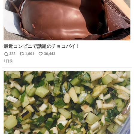
最近コンビニで話題のチョコパイ！
323
1,601
30,443
返
リ
い
1日前
信
ポ
い
数
ス
ね
ト
数
数