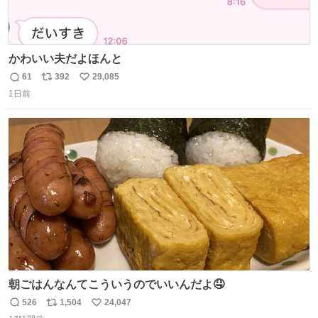
かわいい夫だよほんと
61
392
29,085
返
リ
い
1日前
信
ポ
い
数
ス
ね
ト
数
数
朝ごはんなんてこういうのでいいんだよ🤤
526
1,504
24,047
返
リ
い