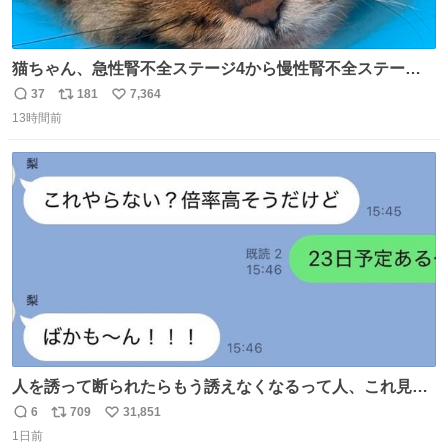
猫ちゃん、急性腎不全ステージ4から慢性腎不全ステージ2
になりました😭点滴も週一で大丈夫になった… このままだ
37
181
7,364
返
リ
い
と2、3日持たないって言われたのが嘘みたい…本当に嬉し
13時間前
信
ポ
い
い😭😭😭頑張ってくれてありがとう😭😭😭 嬉しくて帰り
数
ス
ね
道泣きながら歩いてたら向こうから来た人にすごい顔され
ト
数
数
た🫠
人を誘って断られたらもう誘えなくなるって人、これ見て
元気出してほしい
6
709
31,851
返
リ
い
1日前
信
ポ
い