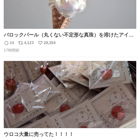
バロックパール（丸くない不定形な真珠）を溶けたアイス
や飴玉、雲、アヒルに見立ててジュエリーデザイナー、
14
4,123
28,304
返
リ
い
Ben Choi 蔡俊文さんの作品。
17時間前
信
ポ
い
instagram.com/bcjoaillerie/
数
ス
ね
ト
数
数
ウロコ大量に売ってた！！！！