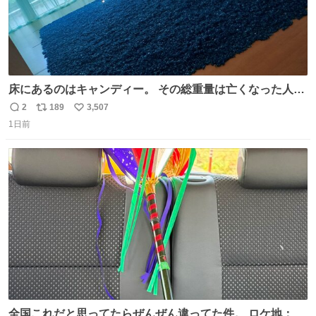
床にあるのはキャンディー。 その総重量は亡くなった人と
同等の重さだそうです。 鑑賞者は一つ持ち帰れますが、亡
2
189
3,507
返
リ
い
くなった人の一部を持ち帰っているような感覚になりまし
1日前
信
ポ
い
た。 勇気を出して口に入れたら、ハッカ味😳✨ #ポーラ美
数
ス
ね
術館
ト
数
数
全国これだと思ってたらぜんぜん違ってた件。 ロケ地：広