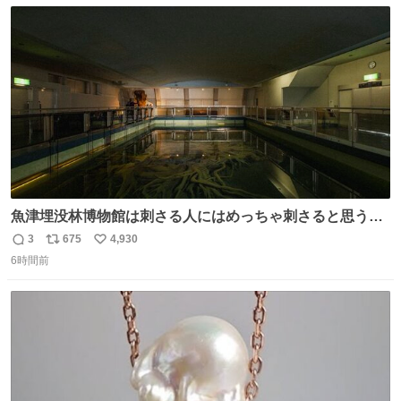
数
ス
ね
ト
数
数
魚津埋没林博物館は刺さる人にはめっちゃ刺さると思う施
設 無人になった時の雰囲気が凄まじかった
3
675
4,930
返
リ
い
6時間前
信
ポ
い
数
ス
ね
ト
数
数