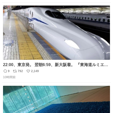
数
ス
ね
ト
数
数
22:00、東京発。 翌朝6:59、新大阪着。 『東海道ルミエー
ルエクスプレス』が今夜、初運行！ 岐阜羽島駅で夜を越す
9
792
2,149
返
リ
い
東海道新幹線。寝台列車じゃないのに、朝まで新幹線とい
10時間前
信
ポ
い
う、なんだか特別体験😉 #TRAINTRIP #東海道ルミエール
数
ス
ね
エクスプレス
ト
数
数