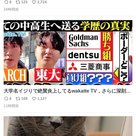
間に一族が潰える」「死ぬとき1人とか嫌」だから結婚願
8
125
2,724
返
リ
い
望は"ある"って答えたものの、結局「（結婚は）向いてね
16時間前
信
ポ
い
ぇのかもしれない」で締める北山くん、きっといろいろ考
数
ス
ね
えて言葉を選んで、まるく収めてくれたんだなと思った
ト
数
数
大学名イジりで絶賛炎上してるwakatte TV，さらに深刻な
問題はこっちでは？ ・都内の特定企業に入るのを極度に推
6
109
1,127
返
リ
い
奨し，それ以外の地域で堅実に生きるのを周縁化する ・恋
11時間前
信
ポ
い
愛にかまけ，「陽キャラ」として振る舞うのを極端に中心
数
ス
ね
化する ・院生が研究環境を求め他大学に移るのを批判する
ト
数
数
過去例↓