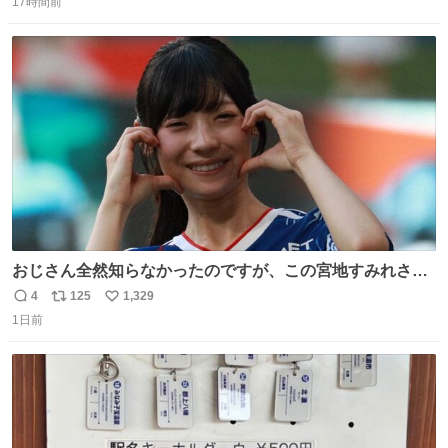
17時間前
信
ポ
い
数
ス
ね
ト
数
数
おじさん全然知らなかったのですが、この宮地すみれさん
（日向坂46）はマリサポだったのですね。 カメラ目線でに
4
125
1,329
返
リ
い
っこりしていただいたので撮影したものの、全然誰だか知
1日前
信
ポ
い
りませんでした。 マリサポらしいのでこれからは名前覚え
数
ス
ね
ます！！
ト
数
数