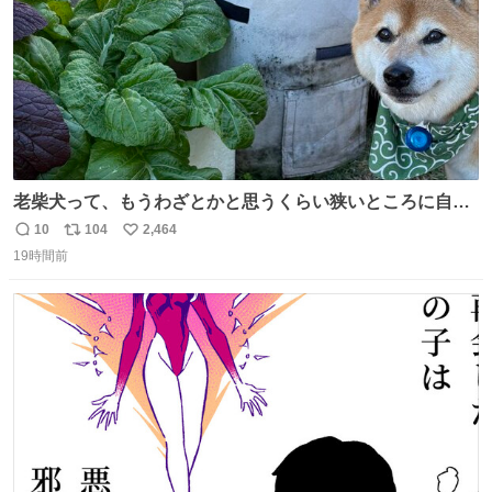
老柴犬って、もうわざとかと思うくらい狭いところに自ら
はまりにいくじゃないですか？ 今朝ガーデニングしてる飼
10
104
2,464
返
リ
い
い主の間にはまってきて、最高に可愛かった♥️
19時間前
信
ポ
い
数
ス
ね
ト
数
数