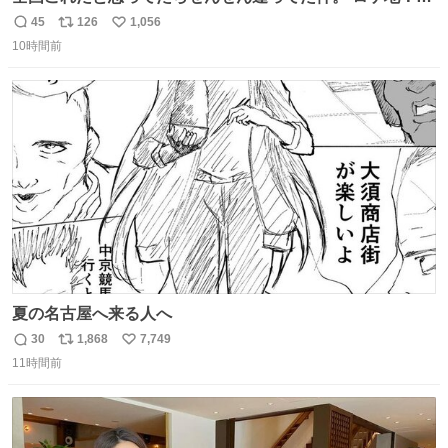
島
45
126
1,056
返
リ
い
10時間前
信
ポ
い
数
ス
ね
ト
数
数
夏の名古屋へ来る人へ
30
1,868
7,749
返
リ
い
11時間前
信
ポ
い
数
ス
ね
ト
数
数