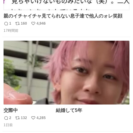
親のイチャイチャ見てられない息子達で他人のォレ笑顔
1
160
4,946
返
リ
い
17時間前
信
ポ
い
数
ス
ね
ト
数
数
交際中 結婚して5年
2
132
4,285
返
リ
い
1日前
信
ポ
い