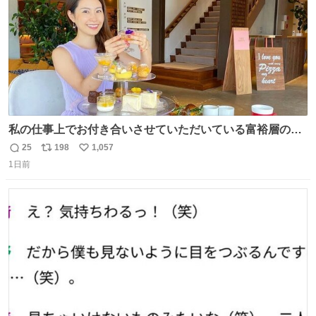
私の仕事上でお付き合いさせていただいている富裕層の社
長さん達は、こんな事しない。 こんな自慢は一切しない
25
198
1,057
返
リ
い
し、なんなら表に出てこない。 自分に自信がない半端モン
1日前
信
ポ
い
はブランドで自分を飾りキラキラ自慢をする。 #折田楓
数
ス
ね
#merchu
ト
数
数