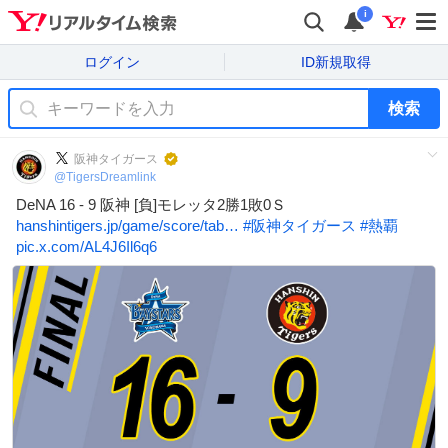
i
ログイン
ID新規取得
検索
阪神タイガース
@
TigersDreamlink
DeNA 16 - 9 阪神 [負]モレッタ2勝1敗0Ｓ
hanshintigers.jp/game/score/tab…
#
阪神タイガース
#
熱覇
pic.x.com/AL4J6Il6q6