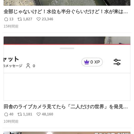
全部じゃないけど！水位も半分ぐらいだけど！水が来はじ
めたよ！！！ 作業してくれた方々ありがとーーー
13
1,827
23,346
返
リ
い
ー！！！！！！！！！！！！！！！！！！！！！！！！！
15時間前
信
ポ
い
！
数
ス
ね
ト
数
数
田舎のライブカメラ見てたら「二人だけの世界」を発見し
た
40
1,181
48,160
返
リ
い
10時間前
信
ポ
い
数
ス
ね