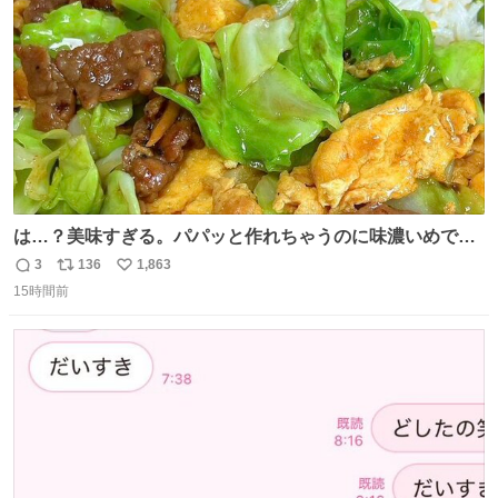
数
は…？美味すぎる。パパッと作れちゃうのに味濃いめで満
足感エグいの天才だろ🥹
3
136
1,863
返
リ
い
15時間前
信
ポ
い
数
ス
ね
ト
数
数