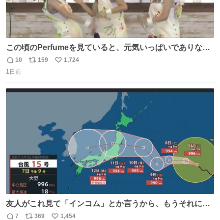
この頃のPerfumeを見ていると、元気いっぱいでありなが
ら決して感情に任せすぎることなく、しっかりと制御され
10
159
1,724
返
リ
い
たダンスであることに新鮮に驚く。3人のあげた足の向き
1日前
信
ポ
い
や角度とか本当に細かな部分まできっちりと揃っていてそ
数
ス
ね
こから積み重ねてきた努力や練習量が見て取れる…
ト
数
数
友人がこれ見て「インコム」とか言うから、もうそれにし
か見えなくなっちゃった。
7
369
1,454