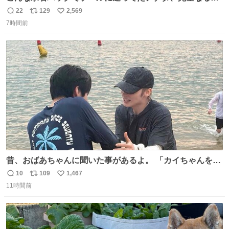
世代（笑） #70年代 #80年代 #昭和レトロ
22
129
2,569
返
リ
い
7時間前
信
ポ
い
数
ス
ね
ト
数
数
昔、おばあちゃんに聞いた事があるよ。 「カイちゃんをい
じめると、アイツが海から上がって来るぞ。」って。
10
109
1,467
返
リ
い
11時間前
信
ポ
い
数
ス
ね
ト
数
数