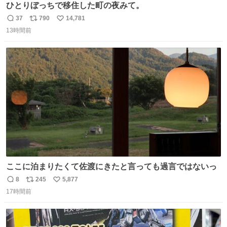
ひとりぼっちで移住した町の夜みて。
37
790
14,781
返
リ
い
13時間前
信
ポ
い
数
ス
ね
ト
数
数
ここに泊まりたくて佐渡にきたと言っても過言ではないっ
8
245
5,877
返
リ
い
17時間前
信
ポ
い
数
ス
ね
ト
数
数