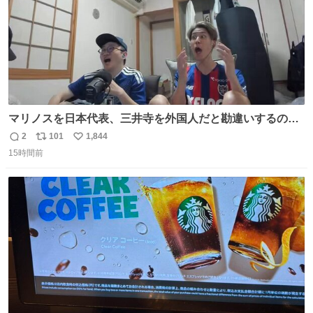
マリノスを日本代表、三井寺を外国人だと勘違いするのお
もろくて爽
2
101
1,844
返
リ
い
15時間前
信
ポ
い
数
ス
ね
ト
数
数