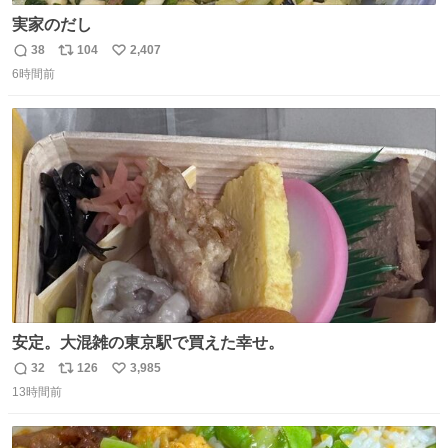
実家のだし
38
104
2,407
返
リ
い
6時間前
信
ポ
い
数
ス
ね
ト
数
数
安定。大混雑の東京駅で買えた幸せ。
32
126
3,985
返
リ
い
13時間前
信
ポ
い
数
ス
ね
ト
数