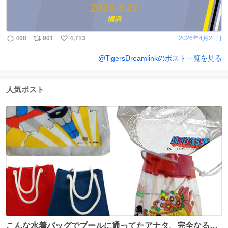
400
901
4,713
2026年4月21日
@
TigersDreamlink
のポスト一覧を見る
人気ポスト
こんな水着バッグでプールに通ってたアナタ、完全なる同