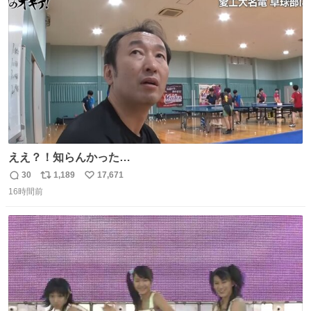
ト
数
数
ええ？！知らんかった…
30
1,189
17,671
返
リ
い
16時間前
信
ポ
い
数
ス
ね
ト
数
数