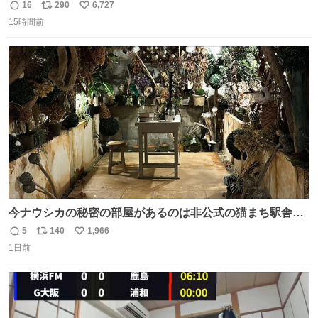
16
290
6,727
返
リ
い
15時間前
信
ポ
い
数
ス
ね
ト
数
数
今ナウシカの秘密の部屋があるのは非公式の猫まち駅舎だ
けだもんね。本物が欲しいね
5
140
1,966
返
リ
い
1日前
信
ポ
い
数
ス
ね
ト
数
数