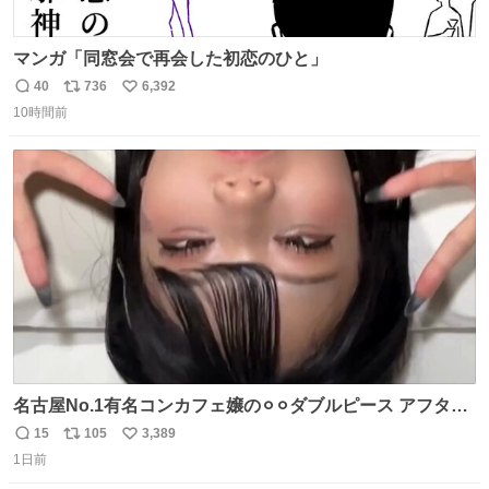
マンガ「同窓会で再会した初恋のひと」
40
736
6,392
返
リ
い
10時間前
信
ポ
い
数
ス
ね
ト
数
数
名古屋No.1有名コンカフェ嬢の⚪︎⚪︎ダブルピース アフター
で毎回これしてくれたらそりゃ通うわw
15
105
3,389
返
リ
い
1日前
信
ポ
い