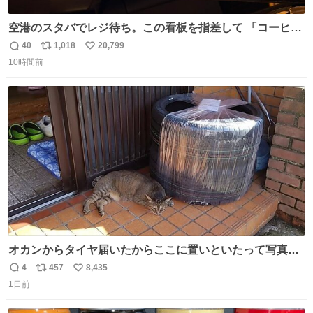
空港のスタバでレジ待ち。この看板を指差して 「コーヒー
苦手な人コーヒー飲まないよ！」て叫び続けてる子供いて
40
1,018
20,799
返
リ
い
吹き出しそうwお母さんお疲れ様です。
10時間前
信
ポ
い
数
ス
ね
ト
数
数
オカンからタイヤ届いたからここに置いといたって写真送
られてきたけど明らかに猫が邪魔くさそうな顔してて草
4
457
8,435
返
リ
い
1日前
信
ポ
い
数
ス
ね