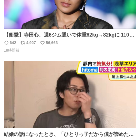
【衝撃】寺田心、週6ジム通いで体重62kg→82kgに 110kg
のベンチプレス持ち上げる姿披露
642
4,907
56,663
返
リ
い
news.livedoor.com/article/detail… 元々自重のみだった
18時間前
信
ポ
い
が、更に筋肉を大きくするためジム通いを開始。筋肉増量
数
ス
ね
のためおにぎり10個、ゼリー飲料3～4本、パスタと毎日4
ト
数
数
千kcalオーバーの食事を摂取し、増量したという。
結婚の話になったとき、「ひとりっ子だから僕が諦めた瞬