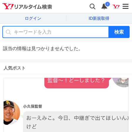
i
ログイン
ID新規取得
検索
該当の情報は見つかりませんでした。
人気ポスト