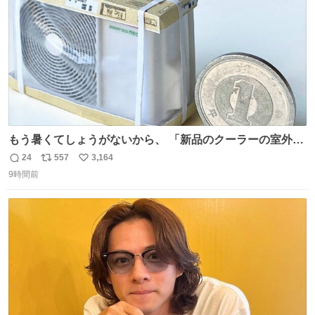
もう暑くてしょうがないから、 「新品のクーラーの室外機
のミニチュア」 でも見ていってよ
24
557
3,164
返
リ
い
9時間前
信
ポ
い
数
ス
ね
ト
数
数