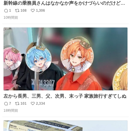
新幹線の乗務員さんはなかなか声をかけづらいのだけど😅
ルミエールの運転士さん、運転台にカメラマン向けたらお
1
108
1,306
返
リ
い
二人で敬礼🫡✨ 暗くて上手く撮れないなぁ…な顔してた
10時間前
信
ポ
い
ら、わざわざ車外に出て来てくださり✨ 「フリー素材なの
数
ス
ね
で載せて大丈夫です！」と自ら言ってくださる親切気さく
ト
数
数
なS運転士さん感謝
左から長男、三男、父、次男、末っ子 家族旅行すぎてしぬ
7
101
2,334
返
リ
い
18時間前
信
ポ
い
数
ス
ね
ト
数
数