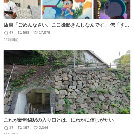
店員「ごめんなさい、ここ撮影きんしなんです」 俺「すみ
ません！すぐ消します」 店員「念のためフォルダから消し
47
568
17,876
返
リ
い
てるところ見せて頂けますか？」 俺「はい…」
21時間前
信
ポ
い
数
ス
ね
ト
数
数
これが新幹線駅の入り口とは、にわかに信じがたい
17
197
2,344
返
リ
い