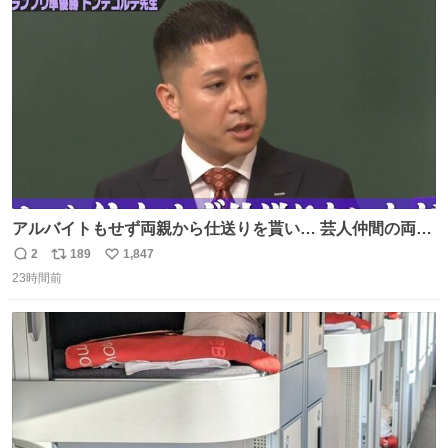
kyoiku.metro.tokyo.lg.jp/documents/d/ky… 出典：東京都
ト
数
数
教育委員会「教員のための学校用語集」
アルバイトもせず両親から仕送りを貰い… 芸人仲間の両親
のスネまでかじる!? ドンデコルテ銀次⚡️ 無料見逃し配信は
2
189
1,847
返
リ
い
こちらから ▶︎abema.go.link/gBLVb ◤しくじり先生
23時間前
信
ポ
い
ABEMAにて毎週最新話無料配信中◢ @10000nabe
数
ス
ね
@akmllube0617
ト
数
数