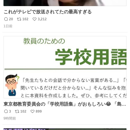
これがテレビで放送されてたの最高すぎる
20
102
3,212
返
リ
い
1日前
信
ポ
い
数
ス
ね
ト
数
数
東京都教育委員会の「学校用語集」がおもしろい😂 「島」
とか「分掌」とか学校関係者にはおなじみだと思うけど、
3
102
899
返
リ
い
「丘番」は初めて聞いた… 初任者のためにちゃんと資料作
9時間前
信
ポ
い
ってくれてる担当の方のやさしさも感じる！
数
ス
ね