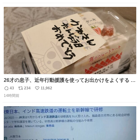
数
ス
ね
ト
数
数
26才の息子、近年行動援護を使ってお出かけをよくする 親
との外出はもう嫌らしい。 中身は小学生位なのに小癪な😅
43
234
11,962
返
リ
い
昨日は夜のショッピングモールに行った 先に寝といてよ❗
14時間前
信
ポ
い
と何度も何度も言い残して。 起きたら冷蔵庫に… ああ、こ
数
ス
ね
れ買いに行ってくれたんだ…😭
ト
数
数