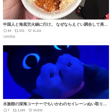
中国人と海底労火鍋に行け。 なぜならえぐい調合して美味
しすぎる ソースを作ってくれるから。
64
531
11,111
返
リ
い
18時間前
信
ポ
い
数
ス
ね
ト
数
数
水族館の深海コーナーでちいかわのセイレーンぬい取り出
したら目光っててビビりました #ちいかわ
7
1,165
10,931