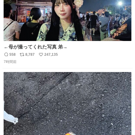
←母が撮ってくれた写真 弟→
558
8,787
247,135
返
リ
い
7時間前
信
ポ
い
数
ス
ね
ト
数
数