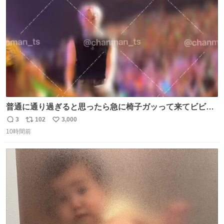
数
普通に通り過ぎると思ったら急に椅子ガッって来てビビっ
た。そんでまじいい匂い。← #超特急_ESCORT
3
102
3,000
返
リ
い
10時間前
信
ポ
い
数
ス
ね
ト
数
数