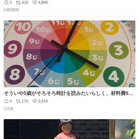
チーネは 真剣(ガチ)で美味いぞ
3
419
4,899
返
リ
い
14時間前
信
ポ
い
数
ス
ね
ト
数
数
そういや5歳がそろそろ時計を読みたいらしく、材料費600
円で作れる知育時計作ってみた！ めっちゃ簡単！ ありがと
4
172
2,019
返
リ
い
う先人！
1日前
信
ポ
い
数
ス
ね
ト
数
数