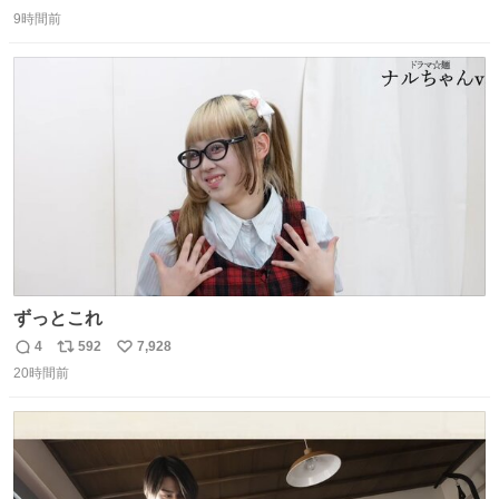
返
リ
い
9時間前
信
ポ
い
数
ス
ね
ト
数
数
ずっとこれ
4
592
7,928
返
リ
い
20時間前
信
ポ
い
数
ス
ね
ト
数
数