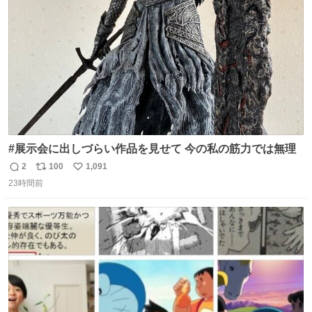
数
よ不老不死でいてくれ
#展示会に出しづらい作品を見せて 今の私の筋力では無理
2
100
1,091
返
リ
い
23時間前
信
ポ
い
数
ス
ね
ト
数
数