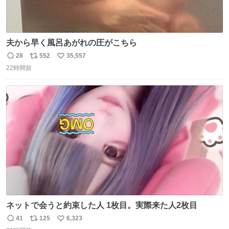
夫から早く風呂あがれの圧がこちら
28
552
35,557
返
リ
い
22時間前
信
ポ
い
数
ス
ね
ト
数
数
ネットで会うと約束した人 1枚目。実際来た人2枚目
41
125
6,323
返
リ
い