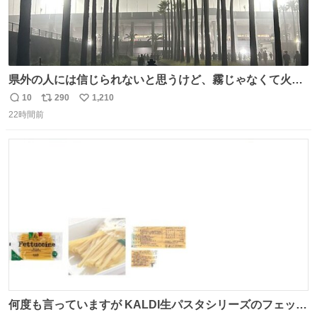
県外の人には信じられないと思うけど、霧じゃなくて火山
灰です🌋 #桜島
10
290
1,210
返
リ
い
22時間前
信
ポ
い
数
ス
ね
ト
数
数
何度も言っていますが KALDI生パスタシリーズのフェット