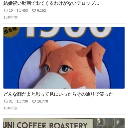
結婚祝い動画で出てくるわけがないテロップ
youtu.be/4pJ7U22AYtw
10
453
6,152
返
リ
い
15時間前
信
ポ
い
数
ス
ね
ト
数
数
どんな顔だよと思って見にいったらその通りで笑った
31
736
16,778
返
リ
い
18時間前
信
ポ
い
数
ス
ね
ト
数