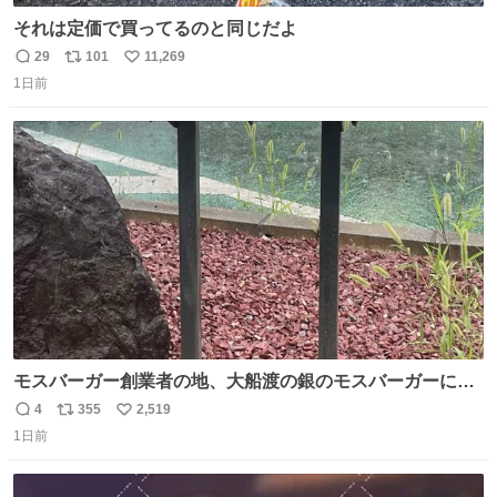
それは定価で買ってるのと同じだよ
29
101
11,269
返
リ
い
1日前
信
ポ
い
数
ス
ね
ト
数
数
モスバーガー創業者の地、大船渡の銀のモスバーガーに一
礼。
4
355
2,519
返
リ
い
1日前
信
ポ
い
数
ス
ね
ト
数