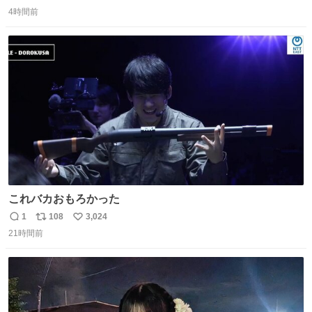
返
リ
い
4時間前
信
ポ
い
数
ス
ね
ト
数
数
これバカおもろかった
1
108
3,024
返
リ
い
21時間前
信
ポ
い
数
ス
ね
ト
数
数