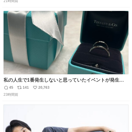
21時間前
信
ポ
い
数
ス
ね
ト
数
数
私の人生で1番発生しないと思っていたイベントが発生し
ました
45
141
20,763
返
リ
い
23時間前
信
ポ
い
数
ス
ね
ト
数
数