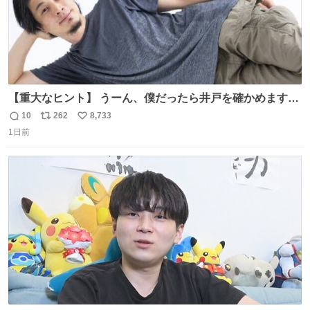
【重大なヒント】 うーん、僕だったら井戸を確かめますけ
どね
10
262
8,733
返
リ
い
1日前
信
ポ
い
数
ス
ね
ト
数
数