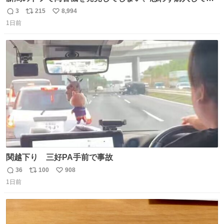
まい大阪に発送するイベントが発生
3
215
8,994
返
リ
い
1日前
信
ポ
い
数
ス
ね
ト
数
数
関越下り 三好PA手前で事故
36
100
908
返
リ
い
1日前
信
ポ
い
数
ス
ね
ト
数
数