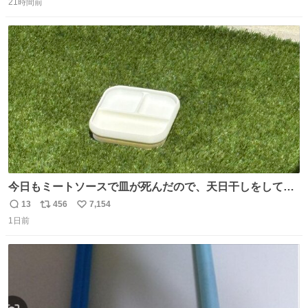
21時間前
信
ポ
い
数
ス
ね
ト
数
数
今日もミートソースで皿が死んだので、天日干しをしてい
ます🍝 ありがとう先人の知恵
13
456
7,154
返
リ
い
1日前
信
ポ
い
数
ス
ね
ト
数
数