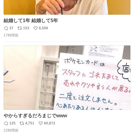
結婚して1年 結婚して5年
37
153
6,506
返
リ
い
17時間前
信
ポ
い
数
ス
ね
ト
数
数
やからすぎるだろまじでwww
125
4,751
60,872
返
リ
い
22時間前
信
ポ
い