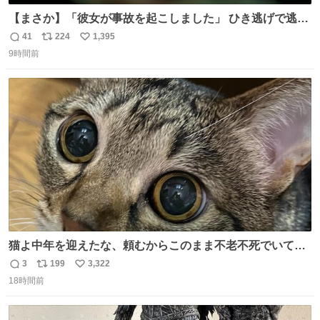
【まさか】「彼女が事故を起こしました」 ひき逃げで逃走
した男、AIの相談履歴で“ウソ発覚” 警察が男のスマホを押
41
224
1,395
返
リ
い
収して解析すると、出頭する前に事故の詳しい状況やどう
9時間前
信
ポ
い
対応すればいいかをAIに相談していたことがわかった。し
数
ス
ね
かし、AIの回答は「正直に警察に話すように」だった。
ト
数
数
猫よ中年を迎えたな、頼むからこのまま不老不死でいてく
れ…と願ってから、いや人間の家族が死に絶えて猫だけこ
3
199
3,322
返
リ
い
の世に置いていくなんてひどいことはできない…と思って
18時間前
信
ポ
い
から、猫のこの可愛さと愛嬌なら未来永劫ほかの人間に可
数
ス
ね
愛がられて困ることもなかろうなと思ったのでやっぱり猫
ト
数