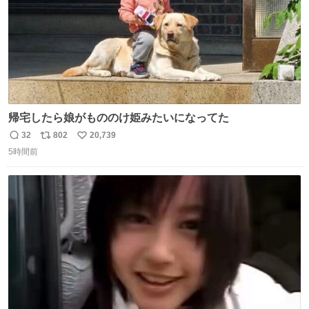
帰宅したら娘がもののけ姫みたいになってた
32
802
20,739
返
リ
い
5時間前
信
ポ
い
数
ス
ね
ト
数
数