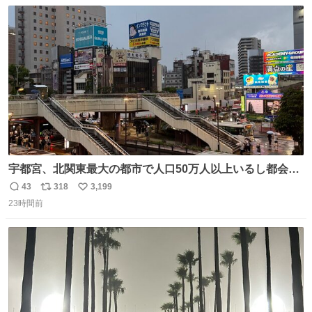
数
ス
ね
ト
数
数
宇都宮、北関東最大の都市で人口50万人以上いるし都会何
だろうなと思っていたら想像以上に都会で興奮した
43
318
3,199
返
リ
い
23時間前
信
ポ
い
数
ス
ね
ト
数
数