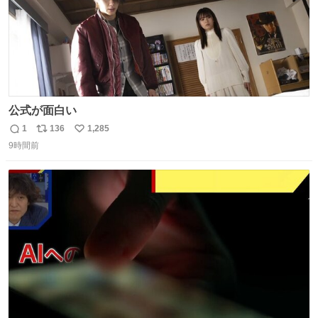
公式が面白い
1
136
1,285
返
リ
い
9時間前
信
ポ
い
数
ス
ね
ト
数
数