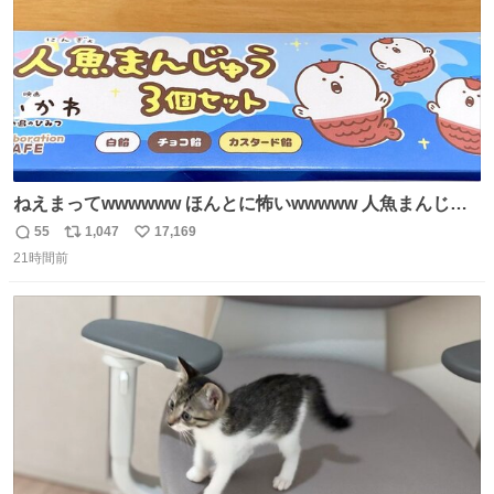
ねえまってwwwwww ほんとに怖いwwwww 人魚まんじゅ
う買ってきたから私も永遠のいのちを…ぐへへ…と思いな
55
1,047
17,169
返
リ
い
がら1つ食べたら 奥歯欠けたんだけど！！！！？？？ しか
21時間前
信
ポ
い
もガッツリ😭 まんじゅうだよ？？？？？？ ガリッて言っ
数
ス
ね
たから何？と思って口から出したら自分の歯wwwwww セ
ト
数
数
イレーンの呪いじゃん😭