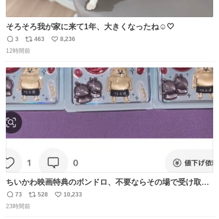
そろそろ我が家に来て1年、大きくなったね☺️🤍
3
463
8,236
返
リ
い
12時間前
信
ポ
い
数
ス
ね
ト
数
数
ちいかわ映画特典のボンドロ、不要ならその場で受け取り
辞退すれば良いのに白々しい
73
528
10,233
返
リ
い
23時間前
信
ポ
い