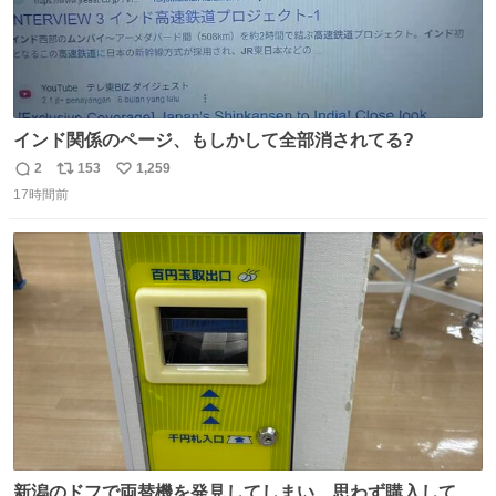
インド関係のページ、もしかして全部消されてる?
2
153
1,259
返
リ
い
17時間前
信
ポ
い
数
ス
ね
ト
数
数
新潟のドフで両替機を発見してしまい、思わず購入してし