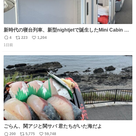
新時代の寝台列車、新型nightjetで誕生したMini Cabin ま
さに走るカプセルホテルといった感じで、一人旅で利用す
4
223
1,204
返
リ
い
るのにはちょうどいい設備。 他の人も言ってましたが、サ
1日前
信
ポ
い
ンライズの後継に欲しい…
数
ス
ね
ト
数
数
ごらん、関アジと関サバ 君たちがいた海だよ
200
5,775
59,748