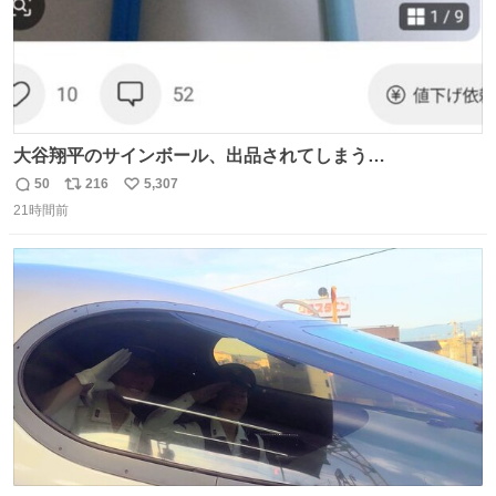
大谷翔平のサインボール、出品されてしまう…
50
216
5,307
返
リ
い
21時間前
信
ポ
い
数
ス
ね
ト
数
数