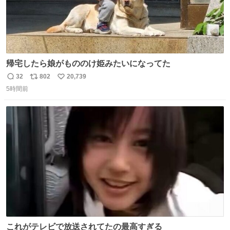
帰宅したら娘がもののけ姫みたいになってた
32
802
20,739
返
リ
い
5時間前
信
ポ
い
数
ス
ね
ト
数
数
これがテレビで放送されてたの最高すぎる