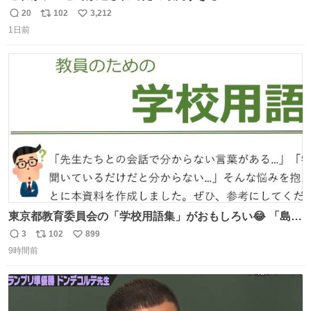
20
102
3,212
返
リ
い
1日前
信
ポ
い
数
ス
ね
ト
数
数
東京都教育委員会の「学校用語集」がおもしろい😂 「島」
とか「分掌」とか学校関係者にはおなじみだと思うけど、
3
102
899
返
リ
い
「丘番」は初めて聞いた… 初任者のためにちゃんと資料作
9時間前
信
ポ
い
ってくれてる担当の方のやさしさも感じる！
数
ス
ね
kyoiku.metro.tokyo.lg.jp/documents/d/ky… 出典：東京都
ト
数
数
教育委員会「教員のための学校用語集」