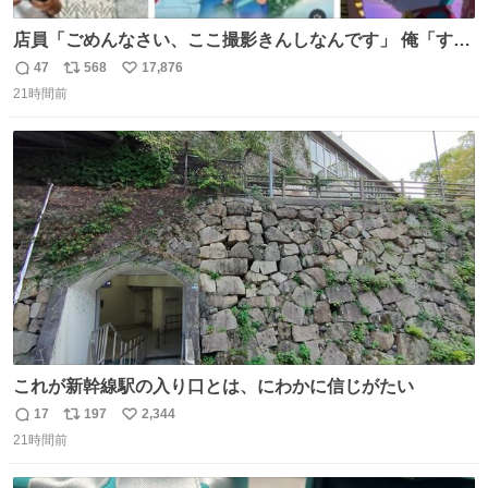
店員「ごめんなさい、ここ撮影きんしなんです」 俺「すみ
ません！すぐ消します」 店員「念のためフォルダから消し
47
568
17,876
返
リ
い
てるところ見せて頂けますか？」 俺「はい…」
21時間前
信
ポ
い
数
ス
ね
ト
数
数
これが新幹線駅の入り口とは、にわかに信じがたい
17
197
2,344
返
リ
い
21時間前
信
ポ
い
数
ス
ね