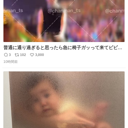
普通に通り過ぎると思ったら急に椅子ガッって来てビビっ
た。そんでまじいい匂い。← #超特急_ESCORT
3
102
3,000
返
リ
い
10時間前
信
ポ
い
数
ス
ね
ト
数
数