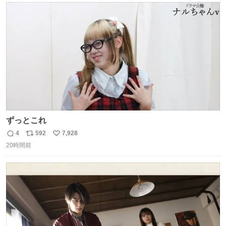
ト
数
数
ずっとこれ
4
592
7,928
返
リ
い
20時間前
信
ポ
い
数
ス
ね
ト
数
数