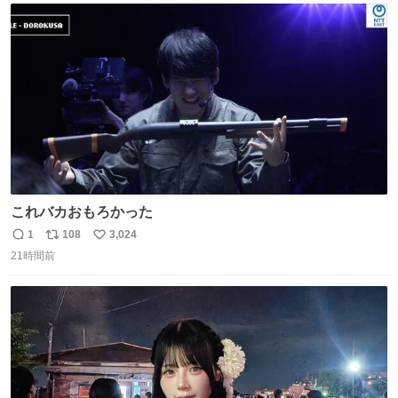
ト
数
数
これバカおもろかった
1
108
3,024
返
リ
い
21時間前
信
ポ
い
数
ス
ね
ト
数
数