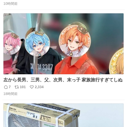
二人で敬礼🫡✨ 暗くて上手く撮れないなぁ…な顔してた
10時間前
信
ポ
い
ら、わざわざ車外に出て来てくださり✨ 「フリー素材なの
数
ス
ね
で載せて大丈夫です！」と自ら言ってくださる親切気さく
ト
数
数
なS運転士さん感謝
左から長男、三男、父、次男、末っ子 家族旅行すぎてしぬ
7
101
2,334
返
リ
い
18時間前
信
ポ
い
数
ス
ね
ト
数
数