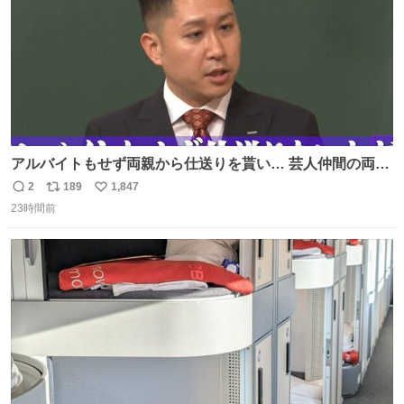
アルバイトもせず両親から仕送りを貰い… 芸人仲間の両親
のスネまでかじる!? ドンデコルテ銀次⚡️ 無料見逃し配信は
2
189
1,847
返
リ
い
こちらから ▶︎abema.go.link/gBLVb ◤しくじり先生
23時間前
信
ポ
い
ABEMAにて毎週最新話無料配信中◢ @10000nabe
数
ス
ね
@akmllube0617
ト
数
数