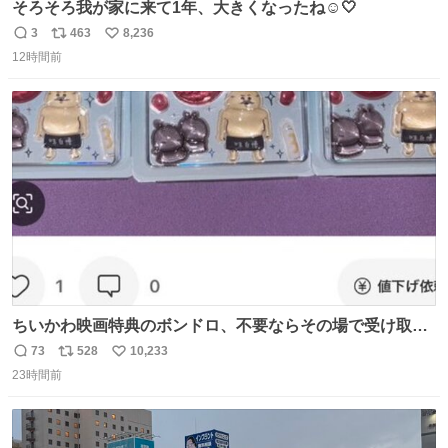
そろそろ我が家に来て1年、大きくなったね☺️🤍
3
463
8,236
返
リ
い
12時間前
信
ポ
い
数
ス
ね
ト
数
数
ちいかわ映画特典のボンドロ、不要ならその場で受け取り
辞退すれば良いのに白々しい
73
528
10,233
返
リ
い
23時間前
信
ポ
い
数
ス
ね
ト
数
数