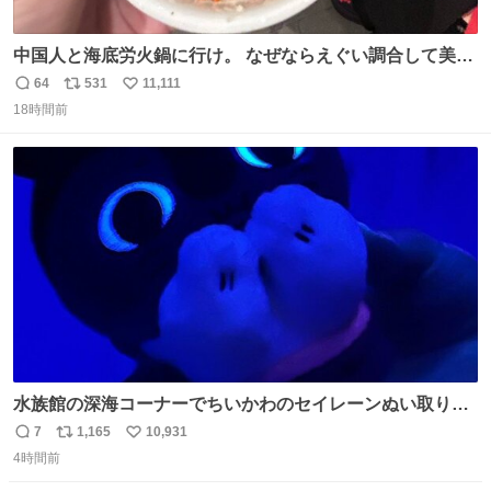
中国人と海底労火鍋に行け。 なぜならえぐい調合して美味
しすぎる ソースを作ってくれるから。
64
531
11,111
返
リ
い
18時間前
信
ポ
い
数
ス
ね
ト
数
数
水族館の深海コーナーでちいかわのセイレーンぬい取り出
したら目光っててビビりました #ちいかわ
7
1,165
10,931
返
リ
い
4時間前
信
ポ
い
数
ス
ね