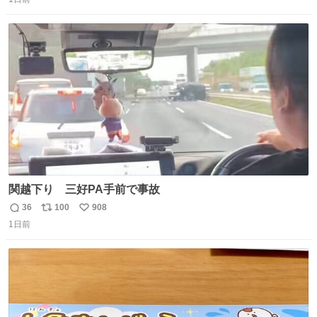
信
ポ
い
数
ス
ね
ト
数
数
関越下り 三好PA手前で事故
36
100
908
返
リ
い
1日前
信
ポ
い
数
ス
ね
ト
数
数