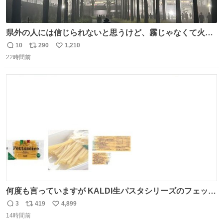
県外の人には信じられないと思うけど、霧じゃなくて火山
灰です🌋 #桜島
10
290
1,210
返
リ
い
22時間前
信
ポ
い
数
ス
ね
ト
数
数
何度も言っていますが KALDI生パスタシリーズのフェット
チーネは 真剣(ガチ)で美味いぞ
3
419
4,899
返
リ
い
14時間前
信
ポ
い