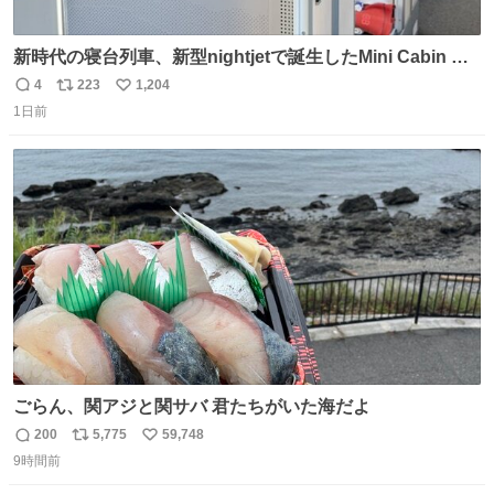
新時代の寝台列車、新型nightjetで誕生したMini Cabin ま
さに走るカプセルホテルといった感じで、一人旅で利用す
4
223
1,204
返
リ
い
るのにはちょうどいい設備。 他の人も言ってましたが、サ
1日前
信
ポ
い
ンライズの後継に欲しい…
数
ス
ね
ト
数
数
ごらん、関アジと関サバ 君たちがいた海だよ
200
5,775
59,748
返
リ
い
9時間前
信
ポ
い
数
ス
ね