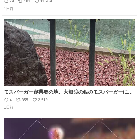
29
101
11,269
返
リ
い
1日前
信
ポ
い
数
ス
ね
ト
数
数
モスバーガー創業者の地、大船渡の銀のモスバーガーに一
礼。
4
355
2,519
返
リ
い
1日前
信
ポ
い
数
ス
ね
ト
数
数