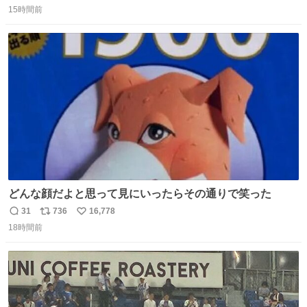
15時間前
信
ポ
い
数
ス
ね
ト
数
数
どんな顔だよと思って見にいったらその通りで笑った
31
736
16,778
返
リ
い
18時間前
信
ポ
い
数
ス
ね
ト
数
数