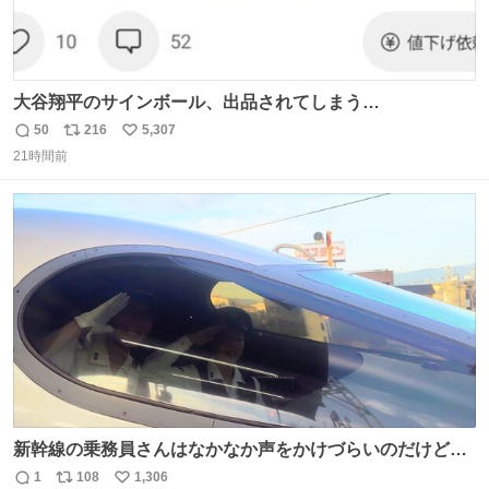
大谷翔平のサインボール、出品されてしまう…
50
216
5,307
返
リ
い
21時間前
信
ポ
い
数
ス
ね
ト
数
数
新幹線の乗務員さんはなかなか声をかけづらいのだけど😅
ルミエールの運転士さん、運転台にカメラマン向けたらお
1
108
1,306
返
リ
い