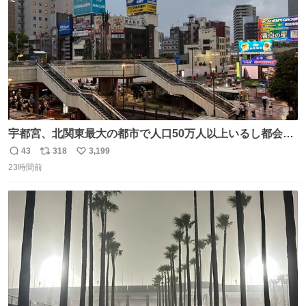
宇都宮、北関東最大の都市で人口50万人以上いるし都会何
だろうなと思っていたら想像以上に都会で興奮した
43
318
3,199
返
リ
い
23時間前
信
ポ
い
数
ス
ね
ト
数
数