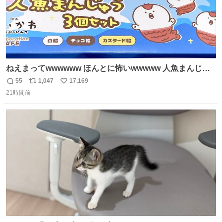
ねえまってwwwwww ほんとに怖いwwwww 人魚まんじゅ
う買ってきたから私も永遠のいのちを…ぐへへ…と思いな
55
1,047
17,169
返
リ
い
がら1つ食べたら 奥歯欠けたんだけど！！！！？？？ しか
21時間前
信
ポ
い
もガッツリ😭 まんじゅうだよ？？？？？？ ガリッて言っ
数
ス
ね
たから何？と思って口から出したら自分の歯wwwwww セ
ト
数
数
イレーンの呪いじゃん😭