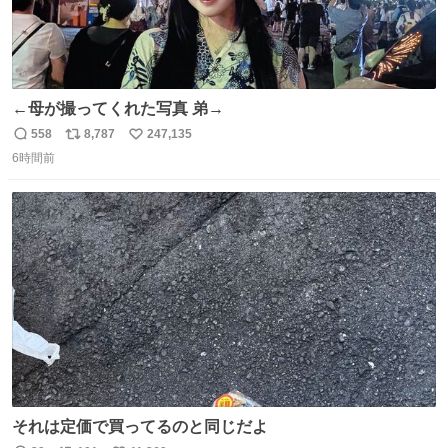
←母が撮ってくれた写真 弟→
558
8,787
247,135
返
リ
い
6時間前
信
ポ
い
数
ス
ね
ト
数
数
それは定価で買ってるのと同じだよ