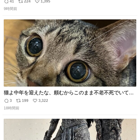
した男、AIの相談履歴で“ウソ発覚” 警察が男のスマホを押
41
224
1,395
返
リ
い
収して解析すると、出頭する前に事故の詳しい状況やどう
9時間前
信
ポ
い
対応すればいいかをAIに相談していたことがわかった。し
数
ス
ね
かし、AIの回答は「正直に警察に話すように」だった。
ト
数
数
猫よ中年を迎えたな、頼むからこのまま不老不死でいてく
れ…と願ってから、いや人間の家族が死に絶えて猫だけこ
3
199
3,322
返
リ
い
の世に置いていくなんてひどいことはできない…と思って
18時間前
信
ポ
い
から、猫のこの可愛さと愛嬌なら未来永劫ほかの人間に可
数
ス
ね
愛がられて困ることもなかろうなと思ったのでやっぱり猫
ト
数
数
よ不老不死でいてくれ