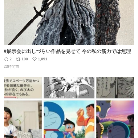
#展示会に出しづらい作品を見せて 今の私の筋力では無理
2
100
1,091
返
リ
い
23時間前
信
ポ
い
数
ス
ね
ト
数
数