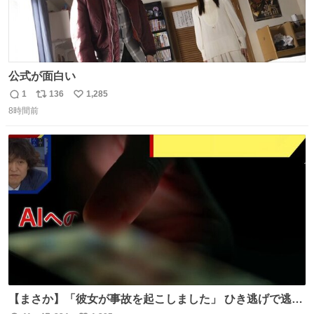
公式が面白い
1
136
1,285
返
リ
い
8時間前
信
ポ
い
数
ス
ね
ト
数
数
【まさか】「彼女が事故を起こしました」 ひき逃げで逃走