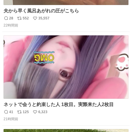
夫から早く風呂あがれの圧がこちら
28
552
35,557
返
リ
い
22時間前
信
ポ
い
数
ス
ね
ト
数
数
ネットで会うと約束した人 1枚目。実際来た人2枚目
41
125
6,323
返
リ
い
21時間前
信
ポ
い
数
ス
ね