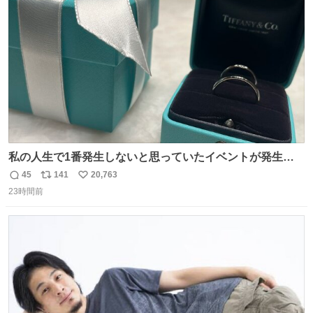
ト
数
数
私の人生で1番発生しないと思っていたイベントが発生し
ました
45
141
20,763
返
リ
い
23時間前
信
ポ
い
数
ス
ね
ト
数
数