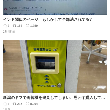
インド関係のページ、もしかして全部消されてる?
2
153
1,259
返
リ
い
17時間前
信
ポ
い
数
ス
ね
ト
数
数
新潟のドフで両替機を発見してしまい、思わず購入してし
まい大阪に発送するイベントが発生
3
215
8,994
返
リ
い
1日前