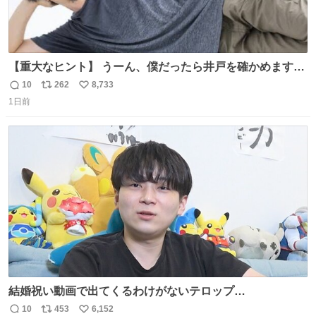
【重大なヒント】 うーん、僕だったら井戸を確かめますけ
どね
10
262
8,733
返
リ
い
1日前
信
ポ
い
数
ス
ね
ト
数
数
結婚祝い動画で出てくるわけがないテロップ
youtu.be/4pJ7U22AYtw
10
453
6,152
返
リ
い