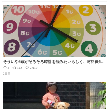
数
ス
ね
ト
数
数
そういや5歳がそろそろ時計を読みたいらしく、材料費600
円で作れる知育時計作ってみた！ めっちゃ簡単！ ありがと
4
172
2,019
返
リ
い
う先人！
1日前
信
ポ
い
数
ス
ね
ト
数
数