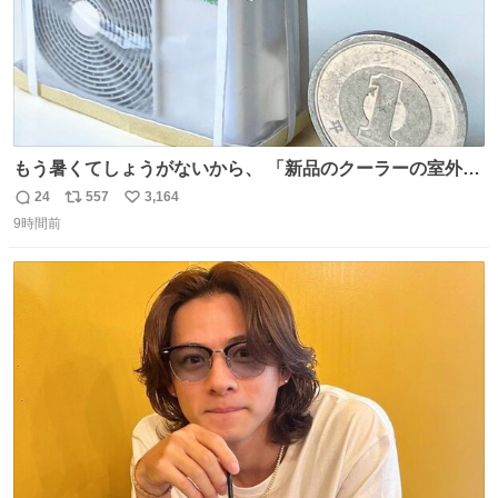
もう暑くてしょうがないから、 「新品のクーラーの室外機
のミニチュア」 でも見ていってよ
24
557
3,164
返
リ
い
9時間前
信
ポ
い
数
ス
ね
ト
数
数