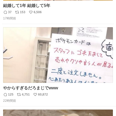
結婚して1年 結婚して5年
37
153
6,506
返
リ
い
17時間前
信
ポ
い
数
ス
ね
ト
数
数
やからすぎるだろまじでwww
125
4,751
60,872
返
リ
い
22時間前
信
ポ
い
数
ス
ね
ト
数