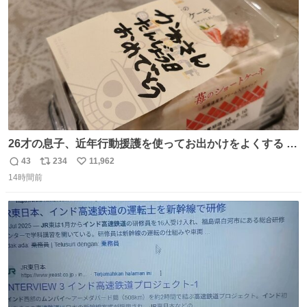
数
26才の息子、近年行動援護を使ってお出かけをよくする 親
との外出はもう嫌らしい。 中身は小学生位なのに小癪な😅
43
234
11,962
返
リ
い
昨日は夜のショッピングモールに行った 先に寝といてよ❗
14時間前
信
ポ
い
と何度も何度も言い残して。 起きたら冷蔵庫に… ああ、こ
数
ス
ね
れ買いに行ってくれたんだ…😭
ト
数
数