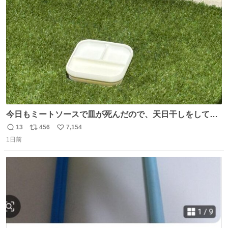
ト
数
数
今日もミートソースで皿が死んだので、天日干しをしてい
ます🍝 ありがとう先人の知恵
13
456
7,154
返
リ
い
1日前
信
ポ
い
数
ス
ね
ト
数
数