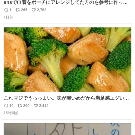
snsで巾着をポーチにアレンジしてた方のを参考に作って
みました🧵 裁縫は得意でないので、ザクザクの目測で縫い
1
265
2,782
返
リ
い
ましたので悪しからず🙏🏻 裏地は人魚のウロコ風な柄にし
1日前
信
ポ
い
てみたらめっちゃ良き☺️ 島二郎とちいかわチャームもお気
数
ス
ね
に入り⭐️
ト
数
数
これマジでうっっまい。味が濃いめだから満足感エグいし
1週間で3キロ痩せた😭
10
200
2,414
返
リ
い
15時間前
信
ポ
い
数
ス
ね
ト
数
数