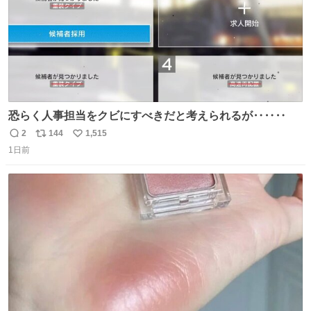
恐らく人事担当をクビにすべきだと考えられるが‥‥‥
2
144
1,515
返
リ
い
1日前
信
ポ
い
数
ス
ね
ト
数
数