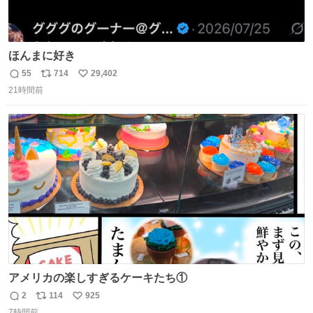
ほんまに好き
55
714
29,402
返
リ
い
21時間前
信
ポ
い
数
ス
ね
ト
数
数
アメリカの楽しすぎるケーキたち①
2
114
925
返
リ
い
7時間前