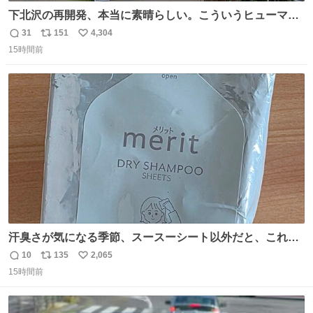
下北沢の再開発、本当に素晴らしい。こういうヒューマン
スケールの開発がいいんだよ。
31
151
4,304
返
リ
い
15時間前
信
ポ
い
数
ス
ね
ト
数
数
汗臭さが気になる季節、スースーシート以外だと、これが
とにかくスッキリする。2年くらい前に #生活は踊る で紹
10
135
2,065
返
リ
い
介したやつ。おじさんにもおばさんにもオススメだ。ドラ
15時間前
信
ポ
い
ストに売ってるぞ。ドライシャンプーって書いてあるけど
数
ス
ね
汗拭きシートみたいなもの。耳裏襟足首筋がんがん拭いて
ト
数