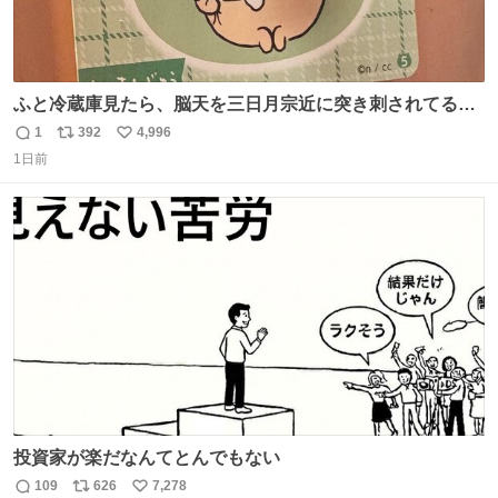
ふと冷蔵庫見たら、脳天を三日月宗近に突き刺されてるく
りまんじゅうパイセンが
1
392
4,996
返
リ
い
1日前
信
ポ
い
数
ス
ね
ト
数
数
投資家が楽だなんてとんでもない
109
626
7,278
返
リ
い