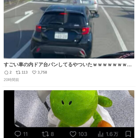
数
汗臭不安を解消。
すごい車の内ドア台パンしてるやついたｗｗｗｗｗｗｗｗ
ｗｗｗｗｗｗ
2
113
3,758
返
リ
い
20時間前
信
ポ
い
数
ス
ね
ト
数
数