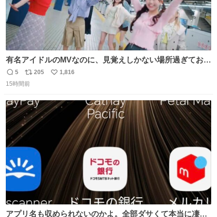
有名アイドルのMVなのに、見覚えしかない場所過ぎておも
ろいな
5
205
1,816
返
リ
い
15時間前
信
ポ
い
数
ス
ね
ト
数
数
アプリ名も収められないのかよ。全部ダサくて本当に凄