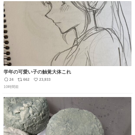
ト
数
数
学年の可愛い子の触覚大体これ
24
662
23,933
返
リ
い
10時間前
信
ポ
い
数
ス
ね
ト
数
数