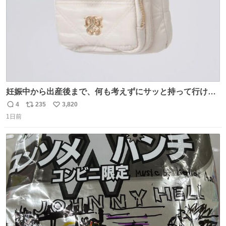
妊娠中から出産後まで、何も考えずにサッと持って行ける
ようなショルダーバッグが欲しいな〜と思っていたのだけ
4
235
3,820
返
リ
い
ど snidelでめちゃくちゃピッタリなものを見つけたので買
1日前
信
ポ
い
った！✨ スマホと小物とペットボトルが入るの最高すぎる
数
ス
ね
🥹 しかもスマホ入れ独立してるしファスナーない！地味に
ト
数
数
嬉しいやつ！！！