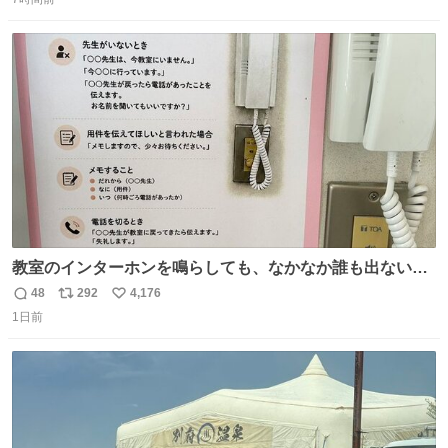
信
ポ
い
数
ス
ね
ト
数
数
教室のインターホンを鳴らしても、なかなか誰も出ないこ
とがあります…。 もしかすると「電話の出方」に困ってい
48
292
4,176
返
リ
い
るのかもしれません。 そこで「何を話せばいいか」が見え
1日前
信
ポ
い
る手引きを用意して、安心して電話に出られるようにしま
数
ス
ね
す。 インターホンの応対も大切なコミュニケーションの学
ト
数
数
びです。