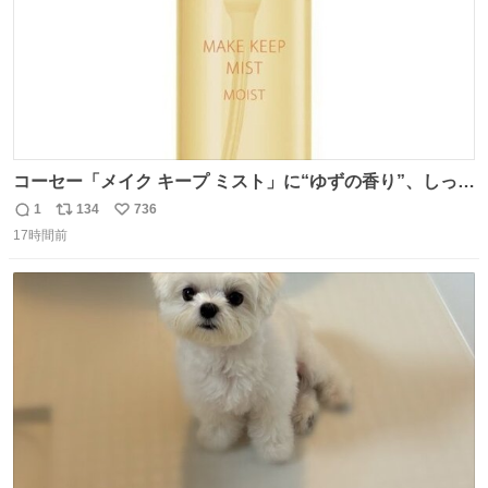
コーセー「メイク キープ ミスト」に“ゆずの香り”、しっと
りツヤ肌叶う保湿タイプ - fashion-press.net/news/148945
1
134
736
返
リ
い
17時間前
信
ポ
い
数
ス
ね
ト
数
数