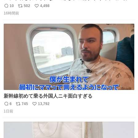
い。 https://t.co/LemyLGyVkR
10
502
4,498
返
リ
い
16時間前
信
ポ
い
数
ス
ね
ト
数
数
新幹線初めて乗る外国人ニキ面白すぎる
6
745
13,792
返
リ
い
1日前
信
ポ
い
数
ス
ね
ト
数
数