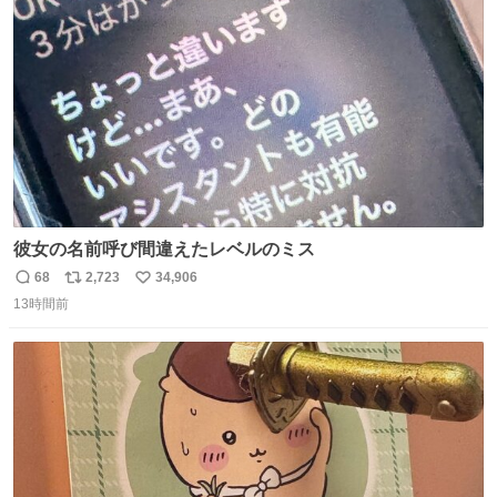
ト
数
数
彼女の名前呼び間違えたレベルのミス
68
2,723
34,906
返
リ
い
13時間前
信
ポ
い
数
ス
ね
ト
数
数