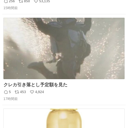
256
850
53,135
返
リ
い
15時間前
信
ポ
い
数
ス
ね
ト
数
数
クレカ引き落とし予定額を見た
5
453
4,924
返
リ
い
17時間前
信
ポ
い
数
ス
ね
ト
数
数