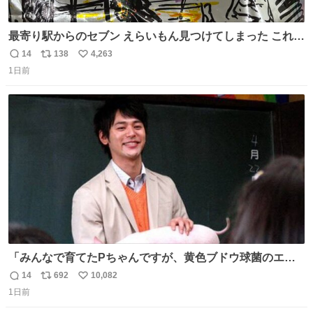
最寄り駅からのセブン えらいもん見つけてしまった これ売
ってくれへんかな… #浅井健一 #ポテチ #ロックの名盤
14
138
4,263
返
リ
い
1日前
信
ポ
い
数
ス
ね
ト
数
数
「みんなで育てたPちゃんですが、黄色ブドウ球菌のエン
テロトキシン（耐熱性毒素）が検出されたので、議論する
14
692
10,082
返
リ
い
までもなく処分が決まりました」
1日前
信
ポ
い
数
ス
ね