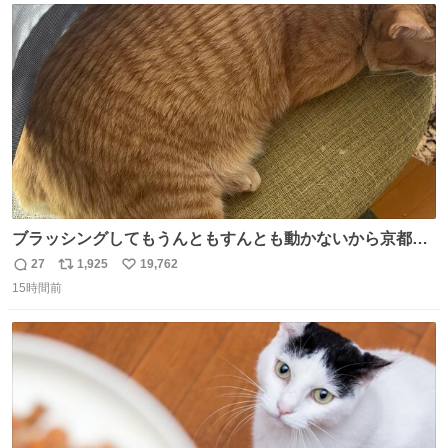
ト
数
数
ブラッシングしてもうんともすんとも動かないから京都の
寺にある庭みたいになってる
27
1,925
19,762
返
リ
い
15時間前
信
ポ
い
数
ス
ね
ト
数
数