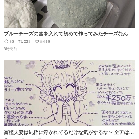
ブルーチーズの菌を入れて初めて作ってみたチーズなんだ
けど 本能でちょっとヤバいと思っちゃう見た目だな
50
331
5,669
返
リ
い
8時間前
信
ポ
い
数
ス
ね
ト
数
数
冨樫夫妻は純粋に浮かれてるだけな気がするな〜 全アはこ