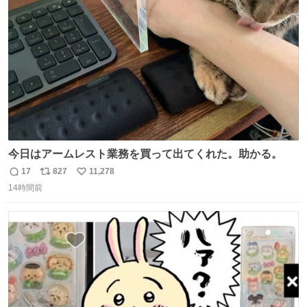
ト
数
数
今日はアームレスト業務を買って出てくれた。助かる。
17
827
11,278
返
リ
い
14時間前
信
ポ
い
数
ス
ね
ト
数
数