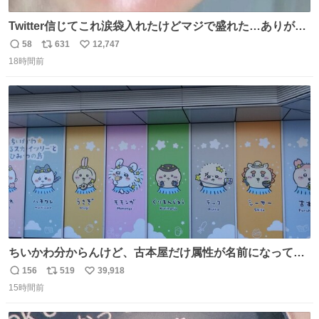
Twitter信じてこれ涙袋入れたけどマジで盛れた…ありがと
う…
58
631
12,747
返
リ
い
18時間前
信
ポ
い
数
ス
ね
ト
数
数
ちいかわ分からんけど、古本屋だけ属性が名前になってる
のはどういうこと？
156
519
39,918
返
リ
い
15時間前
信
ポ
い
数
ス
ね