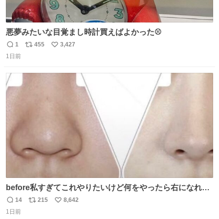
悪夢みたいな目覚まし時計買えばよかった⚾
1
455
3,427
返
リ
い
1日前
信
ポ
い
数
ス
ね
ト
数
数
before私すぎてこれやりたいけど何をやったら右になれる
の
14
215
8,642
返
リ
い
1日前
信
ポ
い