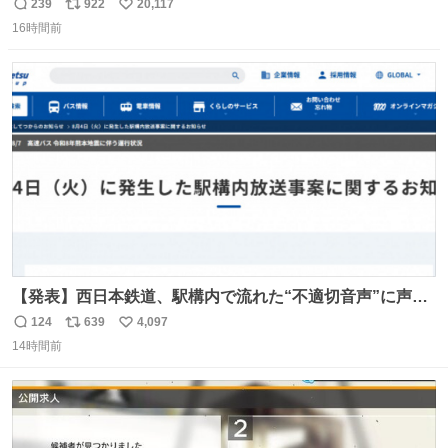
こに自分の市場価値的なものを上乗せするので、 すっぴん
239
922
20,117
返
リ
い
＆寝起きのボサボサ頭でも「今日も可愛いね」が止まらな
16時間前
信
ポ
い
い。放っておくと永遠に髪撫でてきて作業進まない()
数
ス
ね
156cm40kg、年中日焼け止めとお友達の私より綺麗な手や
ト
数
数
めてもろて とか言う
【発表】西日本鉄道、駅構内で流れた“不適切音声”に声明
「被害届も検討」 news.livedoor.com/article/detail… 4日
124
639
4,097
返
リ
い
に西鉄福岡（天神）駅および薬院駅で発生した駅構内放送
14時間前
信
ポ
い
事案について声明を公表した。「第三者によって駅構内放
数
ス
ね
送設備に外部から不正に音声が流された可能性も含めて確
ト
数
数
認を実施」と説明した。