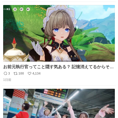
数
ス
ね
ト
数
数
お前元執行官ってこと隠す気ある？ 記憶消えてるからそん
な考えに至らないだろうけどさ…
3
100
4,134
返
リ
い
1日前
信
ポ
い
数
ス
ね
ト
数
数