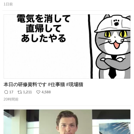
1日前
信
ポ
い
数
ス
ね
ト
数
数
本日の研修資料です #仕事猫 #現場猫
17
1,211
4,588
返
リ
い
20時間前
信
ポ
い
数
ス
ね
ト
数
数