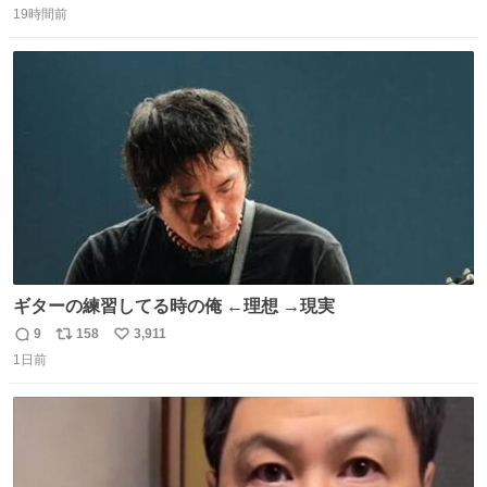
19時間前
信
ポ
い
数
ス
ね
ト
数
数
ギターの練習してる時の俺 ←理想 →現実
9
158
3,911
返
リ
い
1日前
信
ポ
い
数
ス
ね
ト
数
数