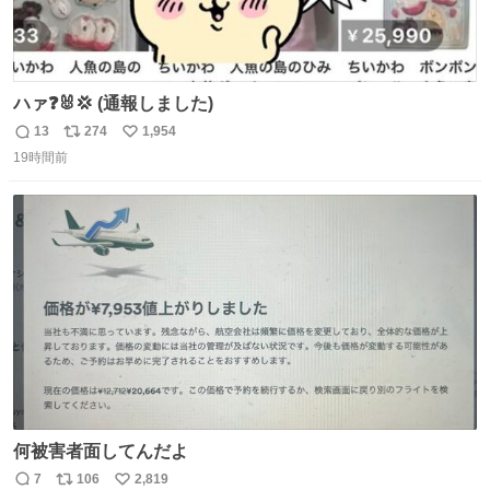
ハァ❓🐰💢 (通報しました)
13
274
1,954
返
リ
い
19時間前
信
ポ
い
数
ス
ね
ト
数
数
何被害者面してんだよ
7
106
2,819
返
リ
い