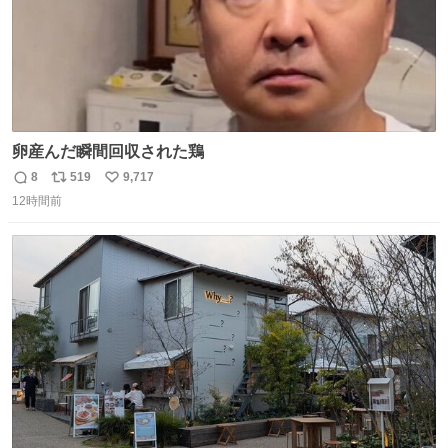
卵産んだ瞬間回収された鶏
8
519
9,717
返
リ
い
12時間前
信
ポ
い
数
ス
ね
ト
数
数