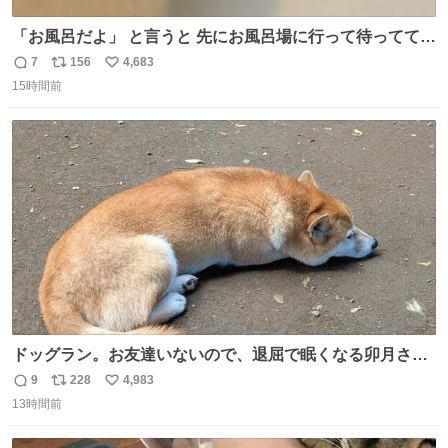
「お風呂だよ」 と言うと 先にお風呂場に行って待っててく
れる 賢いライス
7
156
4,683
返
リ
い
15時間前
信
ポ
い
数
ス
ね
ト
数
数
ドッグラン。お友達いないので、退屈で眠くなる卯月さ
ん。 #柴犬卯月
9
228
4,983
返
リ
い
13時間前
信
ポ
い
数
ス
ね