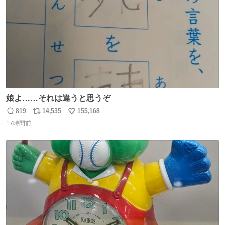
娘よ……それは違うと思うぞ
819
14,535
155,168
返
リ
い
17時間前
信
ポ
い
数
ス
ね
ト
数
数