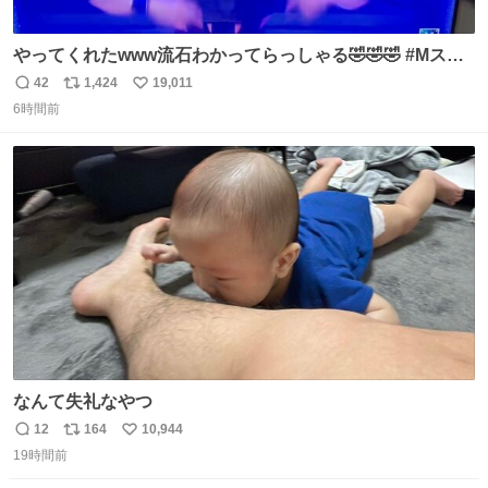
やってくれたwww流石わかってらっしゃる🤣🤣🤣 #Mステ
#西川貴教
42
1,424
19,011
返
リ
い
6時間前
信
ポ
い
数
ス
ね
ト
数
数
なんて失礼なやつ
12
164
10,944
返
リ
い
19時間前
信
ポ
い
数
ス
ね