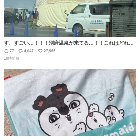
す、すごい…！！！別府温泉が来てる…！！これはどれぐ
らい待つんだろう…
77
4,047
27,966
返
リ
い
10時間前
信
ポ
い
数
ス
ね
ト
数
数