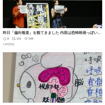
昨日「偏向報道」を観てきました 内容は恐怖映画っぽいの
かと思ってましたが きちんとエンタメ映画でした。 伏線回
8
116
568
返
リ
い
収もあり、小さい笑いもあり、爽快感もある満足 びっくり
14時間前
信
ポ
い
したのが客層高年齢層だった、この映画ってテレビとか新
数
ス
ね
聞で取り上げてないのにこれだけネットを駆使してる方多
ト
数
数
い 変わるぞ日本