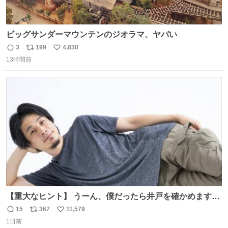
ビッグサンダーマウンテンのジオラマ、ヤバい
3
199
4,830
返
リ
い
13時間前
信
ポ
い
数
ス
ね
ト
数
数
【重大なヒント】 うーん、僕だったら井戸を確かめますけ
どね
15
367
11,579
返
リ
い
1日前
信
ポ
い