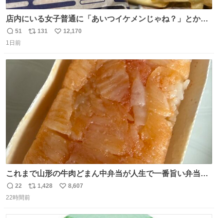
店内にいる女子普通に「あいつイケメンじゃね？」とか
「スマホの持ち方きもw」とか大声で騒いでて怖い
51
131
12,170
返
リ
い
1日前
信
ポ
い
数
ス
ね
ト
数
数
これまで山形の牛肉どまん中弁当が人生で一番旨い弁当だ
ったのだが、それを遥かに超える弁当発見。 個人的に駅弁
22
1,428
8,607
返
リ
い
＆空弁ランキングぶっち切りで首位を独走しているお弁当
22時間前
信
ポ
い
です🥹 福岡空港＆博多駅で購入可🍱 博多駅界隈にステイさ
数
ス
ね