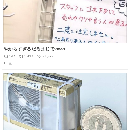
やからすぎるだろまじでwww
147
5,492
71,327
返
リ
い
1日前
信
ポ
い
数
ス
ね
ト
数
数