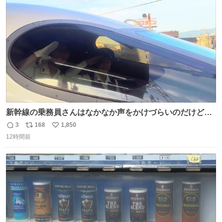
11/11-9/1-11/11-7 U-NEXTで 日本人勢の試合を独占ライブ
ト
数
数
配信
新幹線の乗務員さんはなかなか声をかけづらいのだけど😅
ルミエールの運転士さん、運転台にカメラマン向けたらお
3
168
1,850
返
リ
い
二人で敬礼🫡✨ 暗くて上手く撮れないなぁ…な顔してた
12時間前
信
ポ
い
ら、わざわざ車外に出て来てくださり✨ 「フリー素材なの
数
ス
ね
で載せて大丈夫です！」と自ら言ってくださる親切気さく
ト
数
数
なS運転士さん感謝