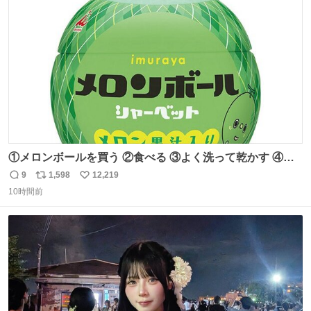
れてるクルーの方は駅での購入が断然オススメです👍 #え
ト
数
数
んがわ明太寿司
①メロンボールを買う ②食べる ③よく洗って乾かす ④か
わいい
9
1,598
12,219
返
リ
い
10時間前
信
ポ
い
数
ス
ね
ト
数
数