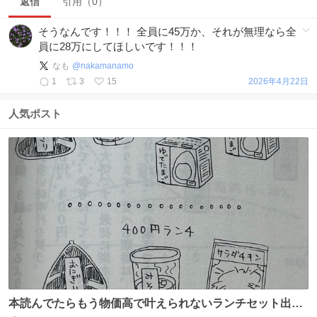
返信
引用（0）
そうなんです！！！ 全員に45万か、それが無理なら全
員に28万にしてほしいです！！！
なも
@
nakamanamo
1
3
15
2026年4月22日
人気ポスト
本読んでたらもう物価高で叶えられないランチセット出て