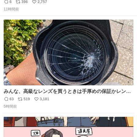
きた
6
396
2,757
返
リ
い
11時間前
信
ポ
い
数
ス
ね
ト
数
数
みんな、高級なレンズを買うときは手厚めの保証かレンズ
保護フィルターをちゃんと付けておくんだぞ、お兄さんと
63
519
3,181
返
リ
い
の約束だぞ…😭 涙で画面が見えない…
5時間前
信
ポ
い
数
ス
ね
ト
数
数