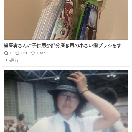
歯医者さんに子供用か部分磨き用の小さい歯ブラシをすす
められたので今日から私の歯ブラシこれ
1
100
1,387
返
リ
い
21時間前
信
ポ
い
数
ス
ね
ト
数
数