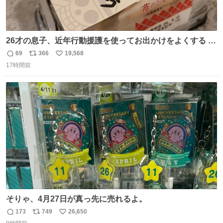
26才の息子、近年行動援護を使ってお出かけをよくする 親
との外出はもう嫌らしい。 中身は小学生位なのに小癪な😅
69
366
19,568
返
リ
い
昨日は夜のショッピングモールに行った 先に寝といてよ❗
17時間前
信
ポ
い
と何度も何度も言い残して。 起きたら冷蔵庫に… ああ、こ
数
ス
ね
れ買いに行ってくれたんだ…😭
ト
数
数
そりゃ、4月27日が真っ先に売れるよ。
173
749
26,650
返
リ
い