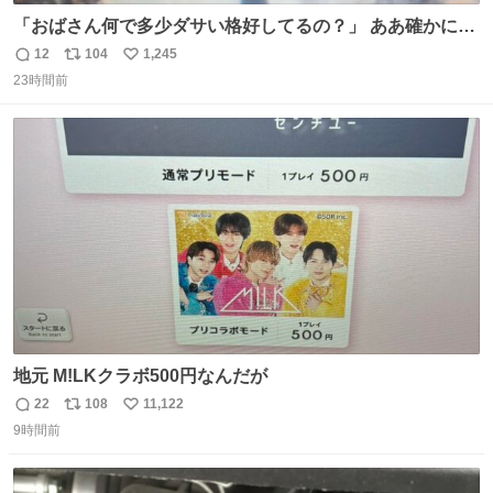
「おばさん何で多少ダサい格好してるの？」 ああ確かに多
少ダサいな。君達が大人になる時にはこんな格好しなくて
12
104
1,245
返
リ
い
済むと良いな
23時間前
信
ポ
い
数
ス
ね
ト
数
数
地元 M!LKクラボ500円なんだが
22
108
11,122
返
リ
い
9時間前
信
ポ
い
数
ス
ね
ト
数