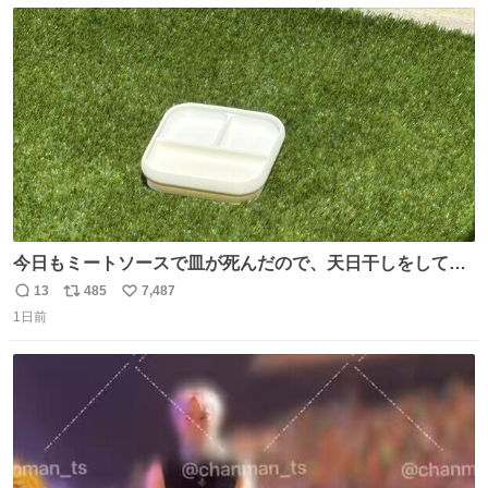
数
ス
ね
ト
数
数
今日もミートソースで皿が死んだので、天日干しをしてい
ます🍝 ありがとう先人の知恵
13
485
7,487
返
リ
い
1日前
信
ポ
い
数
ス
ね
ト
数
数