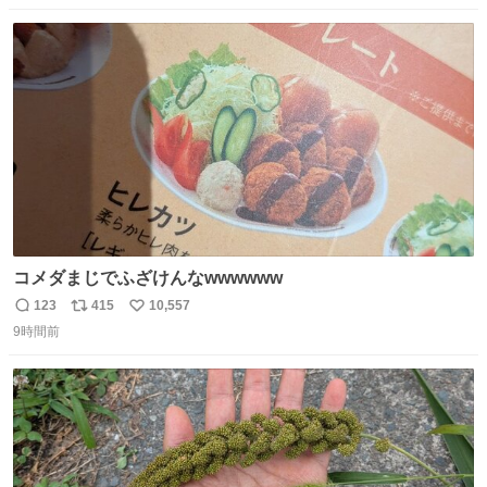
数
ス
ね
ト
数
数
コメダまじでふざけんなwwwwww
123
415
10,557
返
リ
い
9時間前
信
ポ
い
数
ス
ね
ト
数
数