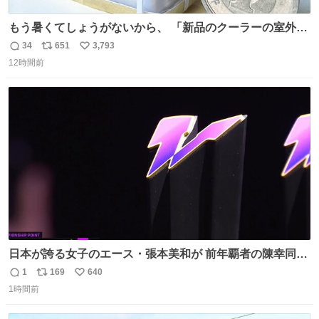
もう暑くてしょうがないから、 「新品のクーラーの室外機
のミニチュア」 でも見ていってよ
34
651
3,793
返
リ
い
12時間前
信
ポ
い
数
ス
ね
ト
数
数
日本が誇る女子のエース・張本美和が 前年覇者の陳幸同を
撃破！💥💥💥 最強18歳が中国勢をなぎ倒し 横浜の地で見
1
169
640
返
リ
い
事優勝を果たす🏆✨ #WTTチャンピオンズ横浜 女子シング
1時間前
信
ポ
い
ルス決勝 🇯🇵#張本美和 4-2 陳幸同🇨🇳 13-11/11-7/9-
数
ス
ね