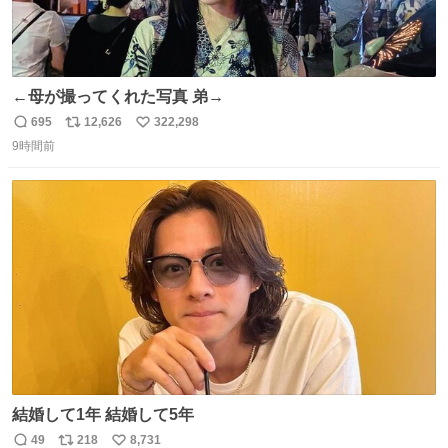
←母が撮ってくれた写真 弟→
695
12,626
322,298
返
リ
い
9時間前
信
ポ
い
数
ス
ね
ト
数
数
結婚して1年 結婚して5年
49
218
8,731