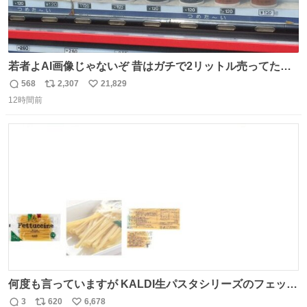
若者よAI画像じゃないぞ 昔はガチで2リットル売ってたん
やでw
568
2,307
21,829
返
リ
い
12時間前
信
ポ
い
数
ス
ね
ト
数
数
何度も言っていますが KALDI生パスタシリーズのフェット
チーネは 真剣(ガチ)で美味いぞ
3
620
6,678