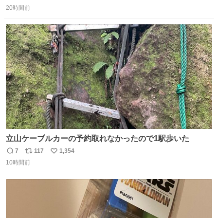
返
リ
い
20時間前
信
ポ
い
数
ス
ね
ト
数
数
立山ケーブルカーの予約取れなかったので1駅歩いた
7
117
1,354
返
リ
い
10時間前
信
ポ
い
数
ス
ね
ト
数
数