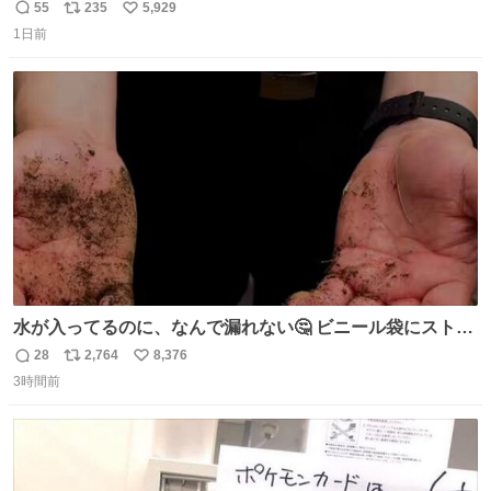
55
235
5,929
返
リ
い
1日前
信
ポ
い
数
ス
ね
ト
数
数
水が入ってるのに、なんで漏れない🤔 ビニール袋にストロ
ーを刺しているだけなのに、水が漏れない😳 実はこれ、ち
28
2,764
8,376
返
リ
い
ゃんと理由があるんです💁🏽‍♂️ ビニール袋に水を入れて、ス
3時間前
信
ポ
い
トローを横から差すだけ！ ストローの先端が水面より上に
数
ス
ね
あると、水はほとんど出てきません🙆🏽‍♂️ ポイントは「空
ト
数
数
気」でした🤭