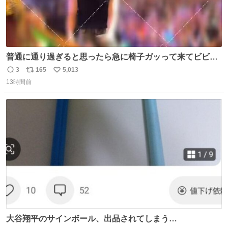
普通に通り過ぎると思ったら急に椅子ガッって来てビビっ
た。そんでまじいい匂い。← #超特急_ESCORT
3
165
5,013
返
リ
い
13時間前
信
ポ
い
数
ス
ね
ト
数
数
大谷翔平のサインボール、出品されてしまう…