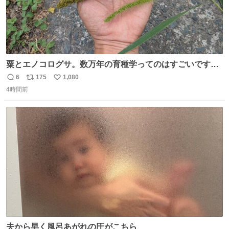
粟とエノコログサ。数万年の育種学ってのはすごいです
な。
6
175
1,080
返
リ
い
4時間前
信
ポ
い
数
ス
ね
ト
数
数
夫から早く風呂あがれの圧がこちら