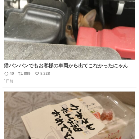
数
猫バンバンでもお客様の車両から出てこなかったにゃんこ
🐈 救出しようとした工場長が腕を引っ掻かれ、ぱんぱんに
40
889
8,328
返
リ
い
膨れ上がり、傷だらけ血だらけになりながらも何とか救出
1日前
信
ポ
い
したこの子はその後、工場長の家の子になりました😌💕
数
ス
ね
ト
数
数