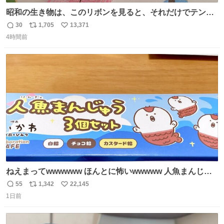
昭和の生き物は、このリボンを見ると、それだけでテンシ
ョンが上がるのである。
30
1,705
13,371
返
リ
い
4時間前
信
ポ
い
数
ス
ね
ト
数
数
ねえまってwwwwww ほんとに怖いwwwww 人魚まんじゅ
う買ってきたから私も永遠のいのちを…ぐへへ…と思いな
55
1,342
22,145
返
リ
い
がら1つ食べたら 奥歯欠けたんだけど！！！！？？？ しか
1日前
信
ポ
い
もガッツリ😭 まんじゅうだよ？？？？？？ ガリッて言っ
数
ス
ね
たから何？と思って口から出したら自分の歯wwwwww セ
ト
数