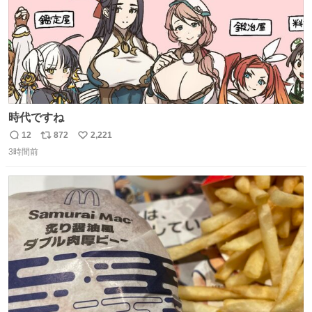
時代ですね
12
872
2,221
返
リ
い
3時間前
信
ポ
い
数
ス
ね
ト
数
数