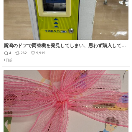
新潟のドフで両替機を発見してしまい、思わず購入してし
まい大阪に発送するイベントが発生
4
262
9,919
返
リ
い
1日前
信
ポ
い
数
ス
ね
ト
数
数