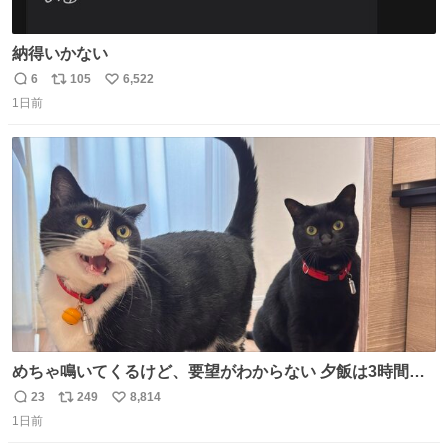
納得いかない
6
105
6,522
返
リ
い
1日前
信
ポ
い
数
ス
ね
ト
数
数
めちゃ鳴いてくるけど、要望がわからない 夕飯は3時間も
先だしな
23
249
8,814
返
リ
い
1日前
信
ポ
い