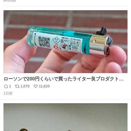
8時間前
信
ポ
い
数
ス
ね
ト
数
数
ローソンで200円くらいで買ったライター良プロダクトだ
これ 質感めっちゃ良い ガス充填とフリント交換もできてマ
1
1,070
11,620
返
リ
い
ジでこういうのでいいんだよ案件
1日前
信
ポ
い
数
ス
ね
ト
数
数