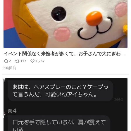
イベント関係なく来館者が多くて、お子さんで大にぎわ
い。 🐹を知らない子が「ねこ🐱」「ねこかな？」とつぶや
2
117
1,267
返
リ
い
いたら音速で反応していた
6時間前
信
ポ
い
数
ス
ね
ト
数
数