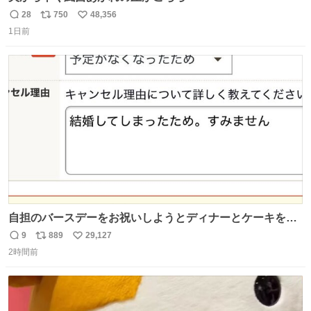
28
750
48,356
返
リ
い
1日前
信
ポ
い
数
ス
ね
ト
数
数
自担のバースデーをお祝いしようとディナーとケーキを予
約していたにも関わらず、当の本人がご結婚なさったので
9
889
29,127
返
リ
い
泣く泣くキャンセルした可哀想な重岡担を見かけたら私で
2時間前
信
ポ
い
す
数
ス
ね
ト
数
数