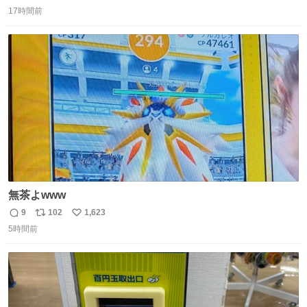
返
リ
い
17時間前
信
ポ
い
数
ス
ね
ト
数
数
無茶よwww
9
102
1,623
返
リ
い
5時間前
信
ポ
い
数
ス
ね
ト
数
数