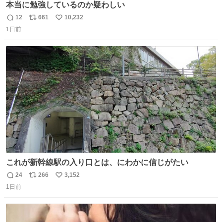
本当に勉強しているのか疑わしい
12
661
10,232
返
リ
い
1日前
信
ポ
い
数
ス
ね
ト
数
数
これが新幹線駅の入り口とは、にわかに信じがたい
24
266
3,152
返
リ
い
1日前
信
ポ
い
数
ス
ね
ト
数
数