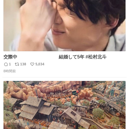
交際中 結婚して5年 #松村北斗
1
138
5,034
返
リ
い
8時間前
信
ポ
い
数
ス
ね
ト
数
数