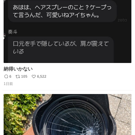
ト
数
数
納得いかない
6
105
6,522
返
リ
い
1日前
信
ポ
い
数
ス
ね
ト
数
数