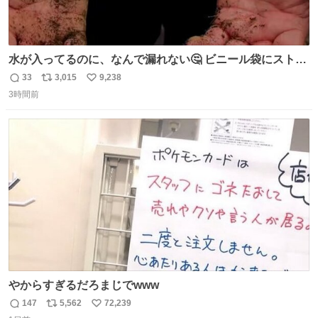
水が入ってるのに、なんで漏れない🤔 ビニール袋にストロ
ーを刺しているだけなのに、水が漏れない😳 実はこれ、ち
33
3,015
9,238
返
リ
い
ゃんと理由があるんです💁🏽‍♂️ ビニール袋に水を入れて、ス
3時間前
信
ポ
い
トローを横から差すだけ！ ストローの先端が水面より上に
数
ス
ね
あると、水はほとんど出てきません🙆🏽‍♂️ ポイントは「空
ト
数
数
気」でした🤭
やからすぎるだろまじでwww
147
5,562
72,239
返
リ
い