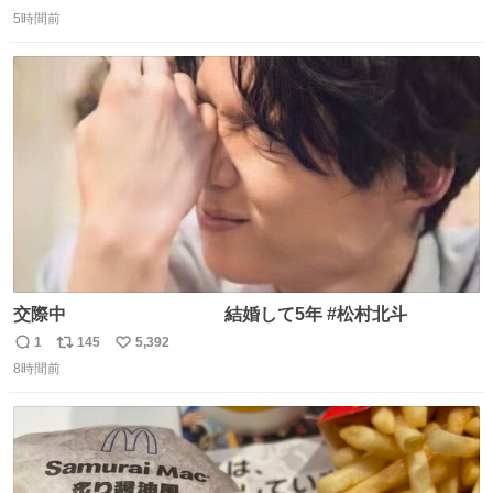
返
リ
い
5時間前
信
ポ
い
数
ス
ね
ト
数
数
交際中 結婚して5年 #松村北斗
1
145
5,392
返
リ
い
8時間前
信
ポ
い
数
ス
ね
ト
数
数