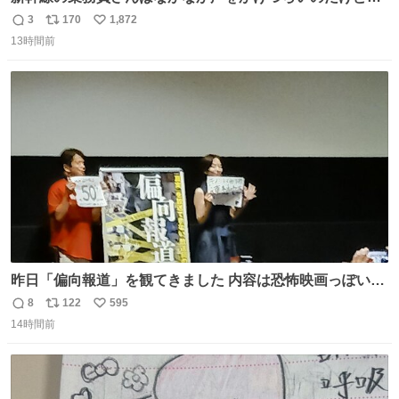
ルミエールの運転士さん、運転台にカメラマン向けたらお
3
170
1,872
返
リ
い
二人で敬礼🫡✨ 暗くて上手く撮れないなぁ…な顔してた
13時間前
信
ポ
い
ら、わざわざ車外に出て来てくださり✨ 「フリー素材なの
数
ス
ね
で載せて大丈夫です！」と自ら言ってくださる親切気さく
ト
数
数
なS運転士さん感謝
昨日「偏向報道」を観てきました 内容は恐怖映画っぽいの
かと思ってましたが きちんとエンタメ映画でした。 伏線回
8
122
595
返
リ
い
収もあり、小さい笑いもあり、爽快感もある満足 びっくり
14時間前
信
ポ
い
したのが客層高年齢層だった、この映画ってテレビとか新
数
ス
ね
聞で取り上げてないのにこれだけネットを駆使してる方多
ト
数
数
い 変わるぞ日本