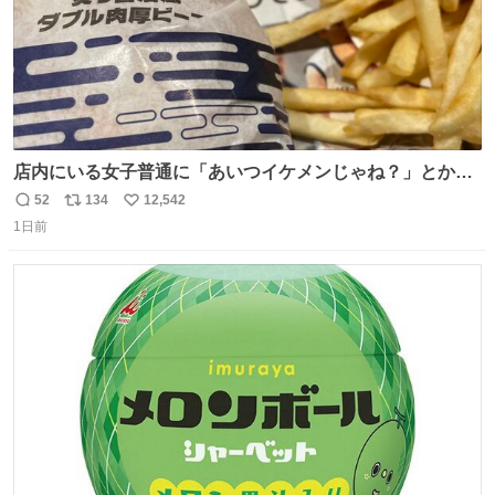
店内にいる女子普通に「あいつイケメンじゃね？」とか
「スマホの持ち方きもw」とか大声で騒いでて怖い
52
134
12,542
返
リ
い
1日前
信
ポ
い
数
ス
ね
ト
数
数