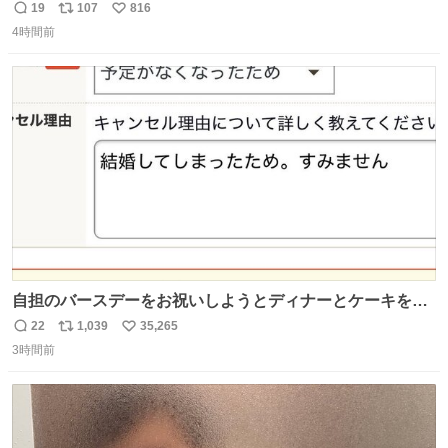
だった「ばぁばのじぃじ」
19
107
816
返
リ
い
news.livedoor.com/article/detail… 中島は明治時代の文
4時間前
信
ポ
い
豪・国木田独歩の玄孫だという。国木田との関係は「ばあ
数
ス
ね
ちゃんのじいちゃん」だとし、“歩”という名前も独歩から
ト
数
数
取られているとのこと。
自担のバースデーをお祝いしようとディナーとケーキを予
約していたにも関わらず、当の本人がご結婚なさったので
22
1,039
35,265
返
リ
い
泣く泣くキャンセルした可哀想な重岡担を見かけたら私で
3時間前
信
ポ
い
す
数
ス
ね
ト
数
数