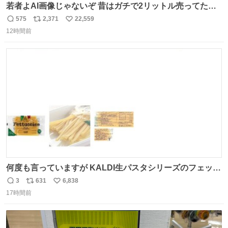
若者よAI画像じゃないぞ 昔はガチで2リットル売ってたん
やでw
575
2,371
22,559
返
リ
い
12時間前
信
ポ
い
数
ス
ね
ト
数
数
何度も言っていますが KALDI生パスタシリーズのフェット
チーネは 真剣(ガチ)で美味いぞ
3
631
6,838
返
リ
い
17時間前
信
ポ
い
数
ス
ね
ト
数