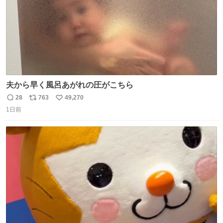
夫から早く風呂あがれの圧がこちら
28
763
49,270
返
リ
い
1日前
信
ポ
い
数
ス
ね
ト
数
数