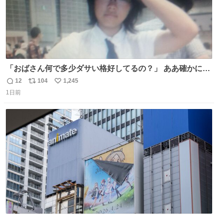
「おばさん何で多少ダサい格好してるの？」 ああ確かに多
少ダサいな。君達が大人になる時にはこんな格好しなくて
12
104
1,245
返
リ
い
済むと良いな
1日前
信
ポ
い
数
ス
ね
ト
数
数