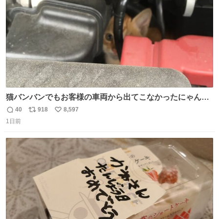
猫バンバンでもお客様の車両から出てこなかったにゃんこ
🐈 救出しようとした工場長が腕を引っ掻かれ、ぱんぱんに
40
918
8,597
返
リ
い
膨れ上がり、傷だらけ血だらけになりながらも何とか救出
1日前
信
ポ
い
したこの子はその後、工場長の家の子になりました😌💕
数
ス
ね
ト
数
数