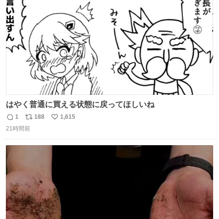
数
はやく普通に買える状態に戻ってほしいね
1
188
1,615
返
リ
い
21時間前
信
ポ
い
数
ス
ね
ト
数
数