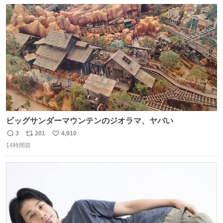
数
ス
ね
ト
数
数
ビッグサンダーマウンテンのジオラマ、ヤバい
3
201
4,910
返
リ
い
14時間前
信
ポ
い
数
ス
ね
ト
数
数