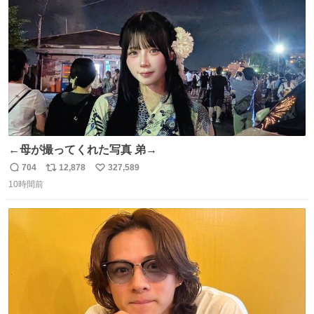
数
んがわ明太寿司
←母が撮ってくれた写真 弟→
704
12,878
327,589
返
リ
い
10時間前
信
ポ
い
数
ス
ね
ト
数
数