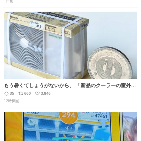
1日前
信
ポ
い
数
ス
ね
ト
数
数
もう暑くてしょうがないから、 「新品のクーラーの室外機
のミニチュア」 でも見ていってよ
35
660
3,846
返
リ
い
12時間前
信
ポ
い
数
ス
ね
ト
数
数