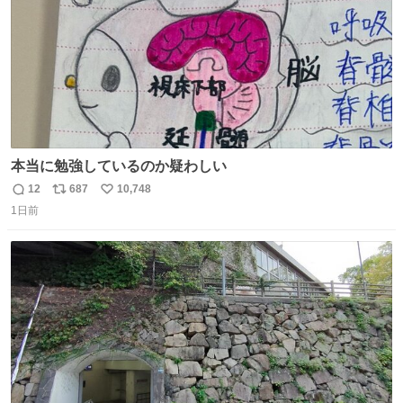
本当に勉強しているのか疑わしい
12
687
10,748
返
リ
い
1日前
信
ポ
い
数
ス
ね
ト
数
数