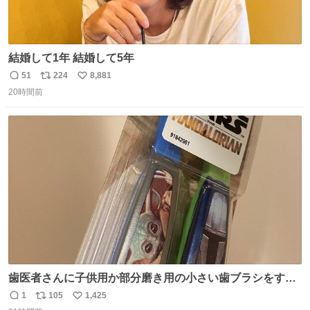
結婚して1年 結婚して5年
51
224
8,881
返
リ
い
20時間前
信
ポ
い
数
ス
ね
ト
数
数
歯医者さんに子供用か部分磨き用の小さい歯ブラシをすす
められたので今日から私の歯ブラシこれ
1
105
1,425
返
リ
い