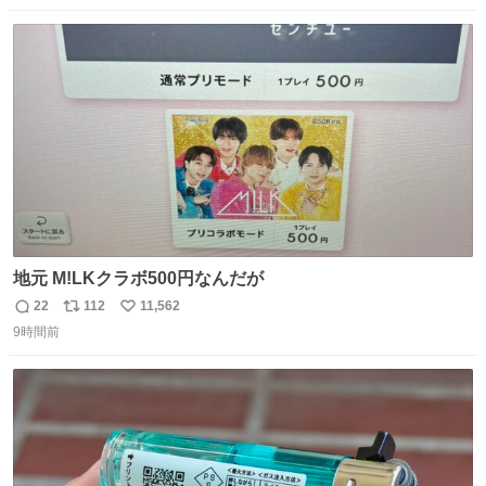
数
ス
ね
ト
数
数
地元 M!LKクラボ500円なんだが
22
112
11,562
返
リ
い
9時間前
信
ポ
い
数
ス
ね
ト
数
数