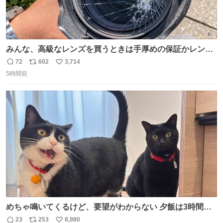
みんな、高級なレンズを買うときは手厚めの保証かレンズ
保護フィルターをちゃんと付けておくんだぞ、お兄さんと
72
602
3,714
返
リ
い
の約束だぞ…😭 涙で画面が見えない…
5時間前
信
ポ
い
数
ス
ね
ト
数
数
めちゃ鳴いてくるけど、要望がわからない 夕飯は3時間も
先だしな
23
253
8,980