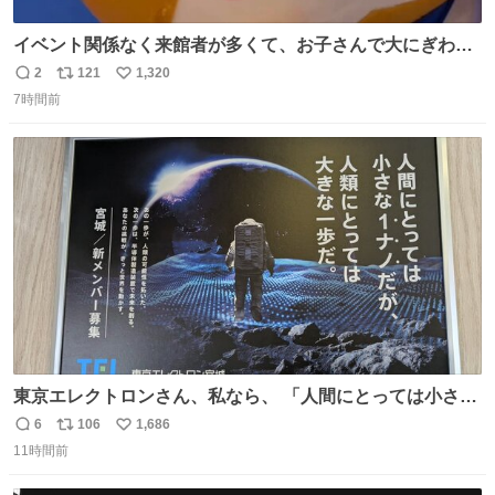
イベント関係なく来館者が多くて、お子さんで大にぎわ
い。 🐹を知らない子が「ねこ🐱」「ねこかな？」とつぶや
2
121
1,320
返
リ
い
いたら音速で反応していた
7時間前
信
ポ
い
数
ス
ね
ト
数
数
東京エレクトロンさん、私なら、 「人間にとっては小さな
1ナノだが、人類にとっては大きな一歩ナノだ！」 にしま
6
106
1,686
返
リ
い
す。使ってもいいですよ。
11時間前
信
ポ
い
数
ス
ね