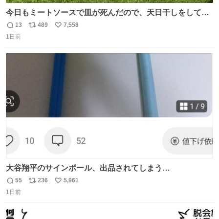
今日もミートソースで皿が死んだので、天日干しをしてい
ます🍝 ありがとう先人の知恵
13
489
7,558
返
リ
い
1日前
信
ポ
い
数
ス
ね
ト
数
数
大谷翔平のサインボール、出品されてしまう…
55
236
5,961
返
リ
い
1日前
信
ポ
い
数
ス
ね
ト
数