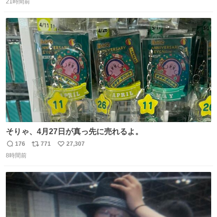
21時間前
信
ポ
い
数
ス
ね
ト
数
数
そりゃ、4月27日が真っ先に売れるよ。
176
771
27,307
返
リ
い
8時間前
信
ポ
い
数
ス
ね
ト
数
数