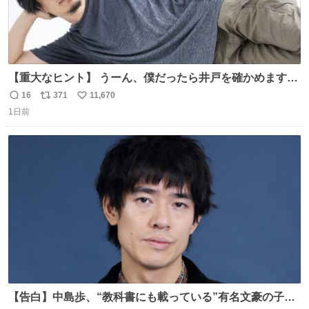
【重大なヒント】 うーん、僕だったら井戸を確かめますけ
どね
16
371
11,670
返
リ
い
1日前
信
ポ
い
数
ス
ね
ト
数
数
【告白】中島歩、“教科書にも載っている”有名文豪の子孫