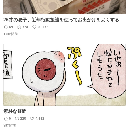
26才の息子、近年行動援護を使ってお出かけをよくする 親
との外出はもう嫌らしい。 中身は小学生位なのに小癪な😅
69
374
20,133
返
リ
い
昨日は夜のショッピングモールに行った 先に寝といてよ❗
17時間前
信
ポ
い
と何度も何度も言い残して。 起きたら冷蔵庫に… ああ、こ
数
ス
ね
れ買いに行ってくれたんだ…😭
ト
数
数
素朴な疑問
5
220
4,442
返
リ
い
8時間前
信
ポ
い