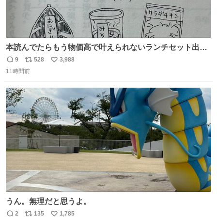
本読んでたらもう物価高で叶えられないランチセット出て
きた
9
528
3,988
返
リ
い
11時間前
信
ポ
い
数
ス
ね
ト
数
数
うん。無理だと思うよ。
2
135
1,785