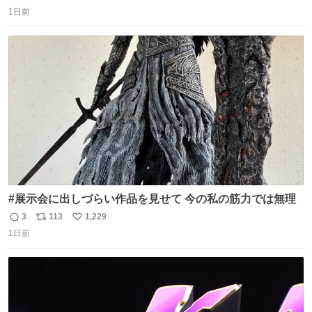
返
リ
い
1日前
信
ポ
い
数
ス
ね
ト
数
数
#展示会に出しづらい作品を見せて 今の私の筋力では無理
3
113
1,229
返
リ
い
1日前
信
ポ
い
数
ス
ね
ト
数
数