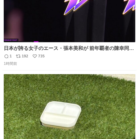
日本が誇る女子のエース・張本美和が 前年覇者の陳幸同を
撃破！💥💥💥 最強18歳が中国勢をなぎ倒し 横浜の地で見
1
192
735
返
リ
い
事優勝を果たす🏆✨ #WTTチャンピオンズ横浜 女子シング
1時間前
信
ポ
い
ルス決勝 🇯🇵#張本美和 4-2 陳幸同🇨🇳 13-11/11-7/9-
数
ス
ね
11/11-9/1-11/11-7 U-NEXTで 日本人勢の試合を独占ライブ
ト
数
数
配信