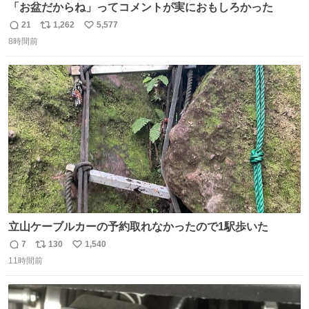
「お盆だからね」ってコメントが実におもしろかった
21
1,262
5,577
返
リ
い
8時間前
信
ポ
い
数
ス
ね
ト
数
数
立山ケーブルカーの予約取れなかったので1駅歩いた
7
130
1,540
返
リ
い
11時間前
信
ポ
い
数
ス
ね
ト
数
数