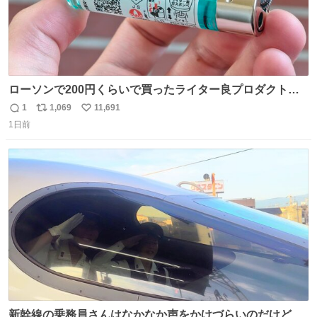
ローソンで200円くらいで買ったライター良プロダクトだ
これ 質感めっちゃ良い ガス充填とフリント交換もできてマ
1
1,069
11,691
返
リ
い
ジでこういうのでいいんだよ案件
1日前
信
ポ
い
数
ス
ね
ト
数
数
新幹線の乗務員さんはなかなか声をかけづらいのだけど😅