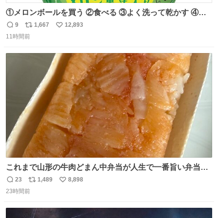
①メロンボールを買う ②食べる ③よく洗って乾かす ④か
わいい
9
1,667
12,893
返
リ
い
11時間前
信
ポ
い
数
ス
ね
ト
数
数
これまで山形の牛肉どまん中弁当が人生で一番旨い弁当だ
ったのだが、それを遥かに超える弁当発見。 個人的に駅弁
23
1,489
8,898
返
リ
い
＆空弁ランキングぶっち切りで首位を独走しているお弁当
23時間前
信
ポ
い
です🥹 福岡空港＆博多駅で購入可🍱 博多駅界隈にステイさ
数
ス
ね
れてるクルーの方は駅での購入が断然オススメです👍 #え
ト
数