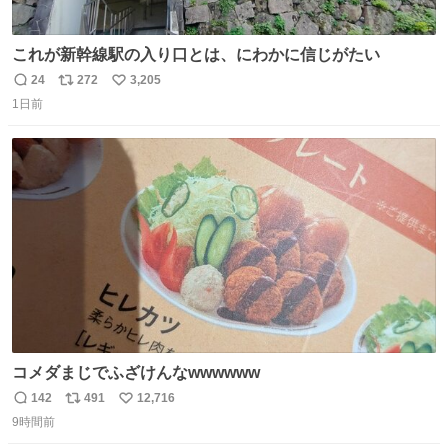
これが新幹線駅の入り口とは、にわかに信じがたい
24
272
3,205
返
リ
い
1日前
信
ポ
い
数
ス
ね
ト
数
数
コメダまじでふざけんなwwwwww
142
491
12,716
返
リ
い
9時間前
信
ポ
い