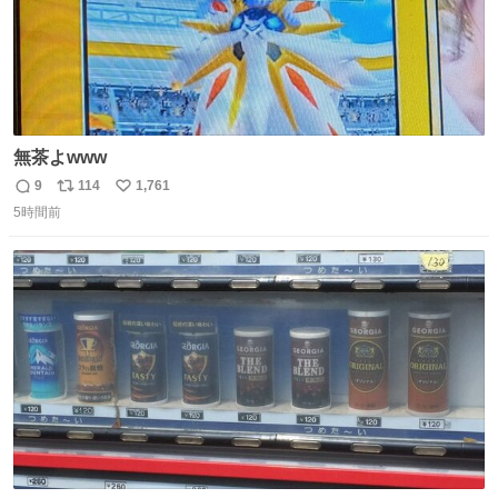
無茶よwww
9
114
1,761
返
リ
い
5時間前
信
ポ
い
数
ス
ね
ト
数
数