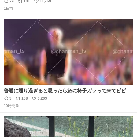
29
101
11,269
返
リ
い
1日前
信
ポ
い
数
ス
ね
ト
数
数
普通に通り過ぎると思ったら急に椅子ガッって来てビビっ
た。そんでまじいい匂い。← #超特急_ESCORT
3
108
3,263
返
リ
い
10時間前
信
ポ
い
数
ス
ね
ト
数
数