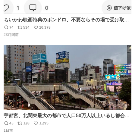
ちいかわ映画特典のボンドロ、不要ならその場で受け取り
辞退すれば良いのに白々しい
74
534
10,378
返
リ
い
23時間前
信
ポ
い
数
ス
ね
ト
数
数
宇都宮、北関東最大の都市で人口50万人以上いるし都会何
だろうなと思っていたら想像以上に都会で興奮した
43
328
3,295
返
リ
い
1日前
信
ポ
い