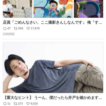
店員「ごめんなさい、ここ撮影きんしなんです」 俺「すみ
ません！すぐ消します」 店員「念のためフォルダから消し
47
568
17,876
返
リ
い
てるところ見せて頂けますか？」 俺「はい…」
22時間前
信
ポ
い
数
ス
ね
ト
数
数
【重大なヒント】 うーん、僕だったら井戸を確かめますけ
どね
11
273
9,016
返
リ
い