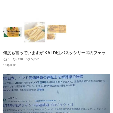
数
何度も言っていますが KALDI生パスタシリーズのフェット
チーネは 真剣(ガチ)で美味いぞ
3
430
5,057
返
リ
い
14時間前
信
ポ
い
数
ス
ね
ト
数
数