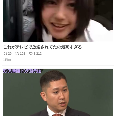
これがテレビで放送されてたの最高すぎる
20
102
3,212
返
リ
い
1日前
信
ポ
い
数
ス
ね
ト
数
数