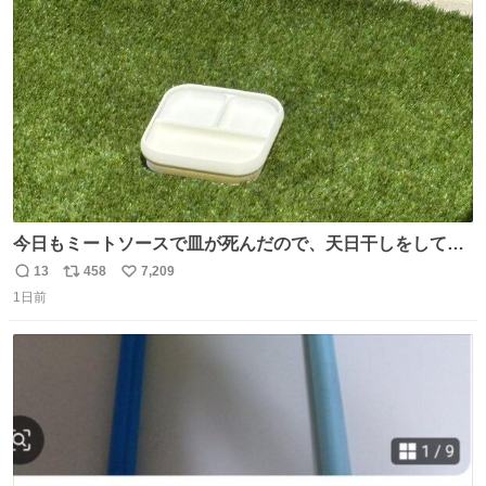
ト
数
数
今日もミートソースで皿が死んだので、天日干しをしてい
ます🍝 ありがとう先人の知恵
13
458
7,209
返
リ
い
1日前
信
ポ
い
数
ス
ね
ト
数
数