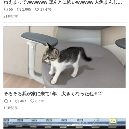
ねえまってwwwwww ほんとに怖いwwwww 人魚まんじゅ
う買ってきたから私も永遠のいのちを…ぐへへ…と思いな
55
1,065
17,470
返
リ
い
がら1つ食べたら 奥歯欠けたんだけど！！！！？？？ しか
21時間前
信
ポ
い
もガッツリ😭 まんじゅうだよ？？？？？？ ガリッて言っ
数
ス
ね
たから何？と思って口から出したら自分の歯wwwwww セ
ト
数
数
イレーンの呪いじゃん😭
そろそろ我が家に来て1年、大きくなったね☺️🤍
3
463
8,236
返
リ
い
12時間前
信
ポ
い
数
ス
ね
ト
数
数