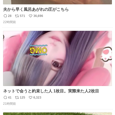
夫から早く風呂あがれの圧がこちら
28
571
36,696
返
リ
い
22時間前
信
ポ
い
数
ス
ね
ト
数
数
ネットで会うと約束した人 1枚目。実際来た人2枚目
41
125
6,323
返
リ
い
21時間前
信
ポ
い
数
ス
ね