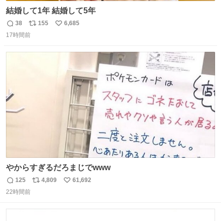
結婚して1年 結婚して5年
38
155
6,685
返
リ
い
17時間前
信
ポ
い
数
ス
ね
ト
数
数
やからすぎるだろまじでwww
125
4,809
61,692
返
リ
い
22時間前
信
ポ
い
数
ス
ね
ト
数