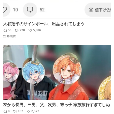
大谷翔平のサインボール、出品されてしまう…
50
220
5,386
返
リ
い
21時間前
信
ポ
い
数
ス
ね
ト
数
数
左から長男、三男、父、次男、末っ子 家族旅行すぎてしぬ
8
102
2,372
返
リ
い