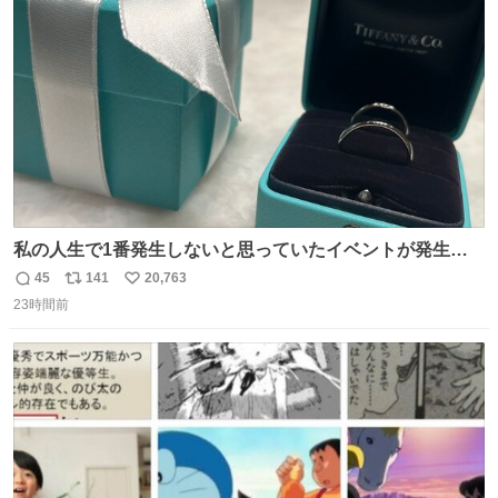
ト
数
数
私の人生で1番発生しないと思っていたイベントが発生し
ました
45
141
20,763
返
リ
い
23時間前
信
ポ
い
数
ス
ね
ト
数
数