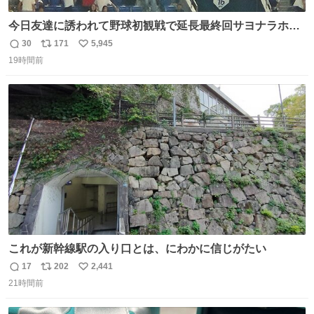
今日友達に誘われて野球初観戦で延長最終回サヨナラホー
ムラン見れたんですけど、これが野球ですか？ 鳥肌止まら
30
171
5,945
返
リ
い
んです笑
19時間前
信
ポ
い
数
ス
ね
ト
数
数
これが新幹線駅の入り口とは、にわかに信じがたい
17
202
2,441
返
リ
い
21時間前
信
ポ
い
数
ス
ね