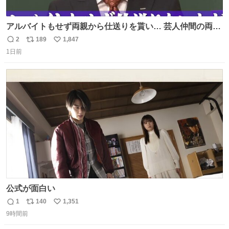
アルバイトもせず両親から仕送りを貰い… 芸人仲間の両親
のスネまでかじる!? ドンデコルテ銀次⚡️ 無料見逃し配信は
2
189
1,847
返
リ
い
こちらから ▶︎abema.go.link/gBLVb ◤しくじり先生
1日前
信
ポ
い
ABEMAにて毎週最新話無料配信中◢ @10000nabe
数
ス
ね
@akmllube0617
ト
数
数
公式が面白い
1
140
1,351
返
リ
い
9時間前
信
ポ
い
数
ス
ね