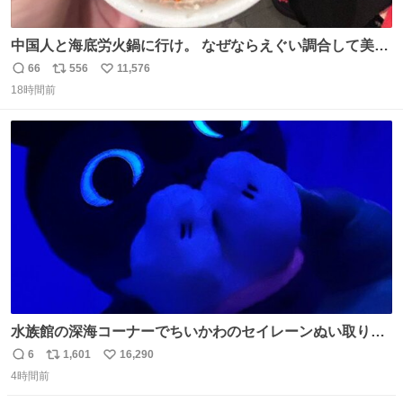
中国人と海底労火鍋に行け。 なぜならえぐい調合して美味
しすぎる ソースを作ってくれるから。
66
556
11,576
返
リ
い
18時間前
信
ポ
い
数
ス
ね
ト
数
数
水族館の深海コーナーでちいかわのセイレーンぬい取り出
したら目光っててビビりました #ちいかわ
6
1,601
16,290
返
リ
い
4時間前
信
ポ
い
数
ス
ね