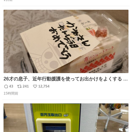
信
ポ
い
数
ス
ね
ト
数
数
26才の息子、近年行動援護を使ってお出かけをよくする 親
との外出はもう嫌らしい。 中身は小学生位なのに小癪な😅
43
241
12,754
返
リ
い
昨日は夜のショッピングモールに行った 先に寝といてよ❗
15時間前
信
ポ
い
と何度も何度も言い残して。 起きたら冷蔵庫に… ああ、こ
数
ス
ね
れ買いに行ってくれたんだ…😭
ト
数
数