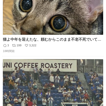
猫よ中年を迎えたな、頼むからこのまま不老不死でいてく
れ…と願ってから、いや人間の家族が死に絶えて猫だけこ
3
199
3,322
返
リ
い
の世に置いていくなんてひどいことはできない…と思って
18時間前
信
ポ
い
から、猫のこの可愛さと愛嬌なら未来永劫ほかの人間に可
数
ス
ね
愛がられて困ることもなかろうなと思ったのでやっぱり猫
ト
数
数
よ不老不死でいてくれ