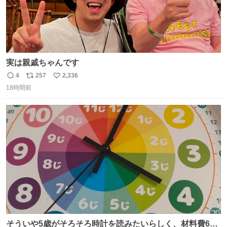
実は親戚ちゃんです
4
257
2,336
返
リ
い
18時間前
信
ポ
い
数
ス
ね
ト
数
数
そういや5歳がそろそろ時計を読みたいらしく、材料費600