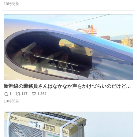
18時間前
信
ポ
い
数
ス
ね
ト
数
数
新幹線の乗務員さんはなかなか声をかけづらいのだけど😅
ルミエールの運転士さん、運転台にカメラマン向けたらお
1
117
1,361
返
リ
い
二人で敬礼🫡✨ 暗くて上手く撮れないなぁ…な顔してた
10時間前
信
ポ
い
ら、わざわざ車外に出て来てくださり✨ 「フリー素材なの
数
ス
ね
で載せて大丈夫です！」と自ら言ってくださる親切気さく
ト
数
数
なS運転士さん感謝