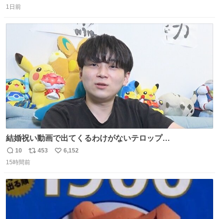
1日前
信
ポ
い
数
ス
ね
ト
数
数
結婚祝い動画で出てくるわけがないテロップ
youtu.be/4pJ7U22AYtw
10
453
6,152
返
リ
い
15時間前
信
ポ
い
数
ス
ね
ト
数
数