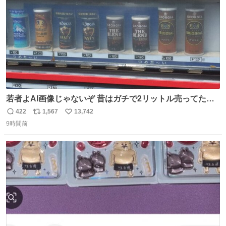
若者よAI画像じゃないぞ 昔はガチで2リットル売ってたん
やでw
422
1,567
13,742
返
リ
い
9時間前
信
ポ
い
数
ス
ね
ト
数
数