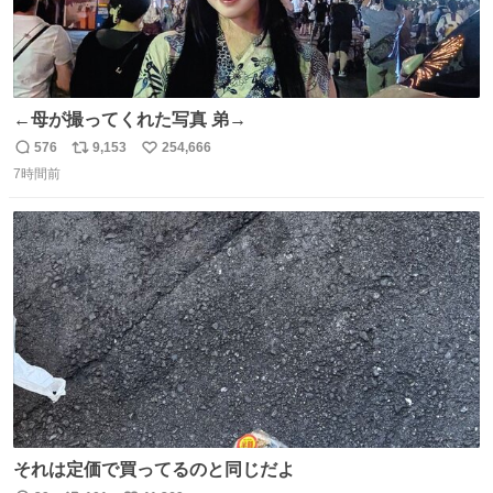
←母が撮ってくれた写真 弟→
576
9,153
254,666
返
リ
い
7時間前
信
ポ
い
数
ス
ね
ト
数
数
それは定価で買ってるのと同じだよ