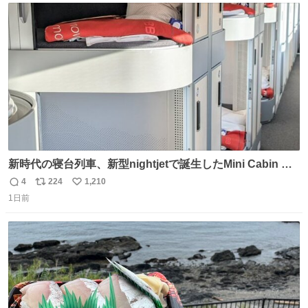
ト
数
数
新時代の寝台列車、新型nightjetで誕生したMini Cabin ま
さに走るカプセルホテルといった感じで、一人旅で利用す
4
224
1,210
返
リ
い
るのにはちょうどいい設備。 他の人も言ってましたが、サ
1日前
信
ポ
い
ンライズの後継に欲しい…
数
ス
ね
ト
数
数