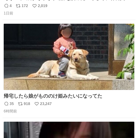
円で作れる知育時計作ってみた！ めっちゃ簡単！ ありがと
4
172
2,019
返
リ
い
う先人！
1日前
信
ポ
い
数
ス
ね
ト
数
数
帰宅したら娘がもののけ姫みたいになってた
35
918
23,247
返
リ
い
6時間前
信
ポ
い
数
ス
ね
ト
数
数