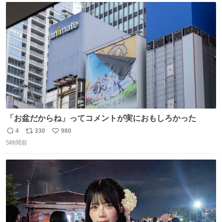
ト
数
数
「お盆だからね」ってコメントが実におもしろかった
4
330
980
返
リ
い
5時間前
信
ポ
い
数
ス
ね
ト
数
数