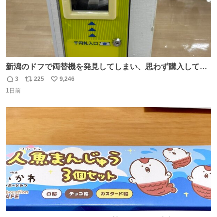
新潟のドフで両替機を発見してしまい、思わず購入してし
まい大阪に発送するイベントが発生
3
225
9,246
返
リ
い
1日前
信
ポ
い
数
ス
ね
ト
数
数