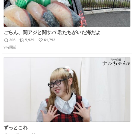
ごらん、関アジと関サバ 君たちがいた海だよ
206
5,929
61,792
返
リ
い
9時間前
信
ポ
い
数
ス
ね
ト
数
数
ずっとこれ