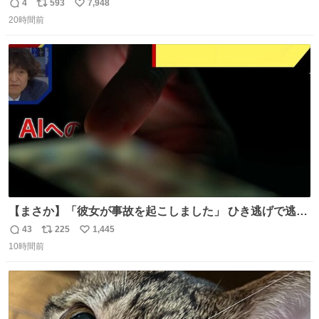
4
593
7,948
返
リ
い
20時間前
信
ポ
い
数
ス
ね
ト
数
数
【まさか】「彼女が事故を起こしました」 ひき逃げで逃走
した男、AIの相談履歴で“ウソ発覚” 警察が男のスマホを押
43
225
1,445
返
リ
い
収して解析すると、出頭する前に事故の詳しい状況やどう
10時間前
信
ポ
い
対応すればいいかをAIに相談していたことがわかった。し
数
ス
ね
かし、AIの回答は「正直に警察に話すように」だった。
ト
数
数