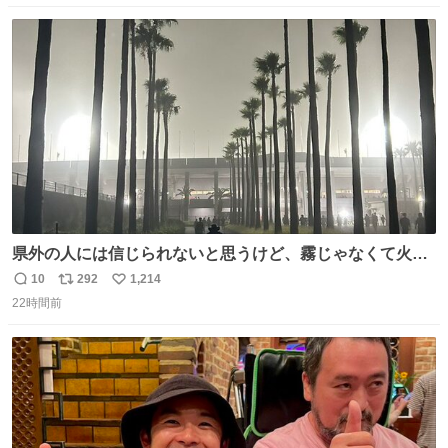
数
ス
ね
ト
数
数
県外の人には信じられないと思うけど、霧じゃなくて火山
灰です🌋 #桜島
10
292
1,214
返
リ
い
22時間前
信
ポ
い
数
ス
ね
ト
数
数