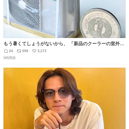
もう暑くてしょうがないから、 「新品のクーラーの室外機
のミニチュア」 でも見ていってよ
24
559
3,173
返
リ
い
9時間前
信
ポ
い
数
ス
ね
ト
数
数