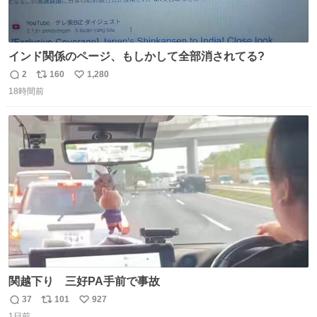
インド関係のページ、もしかして全部消されてる?
2
160
1,280
返
リ
い
18時間前
信
ポ
い
数
ス
ね
ト
数
数
関越下り 三好PA手前で事故
37
101
927
返
リ
い
1日前