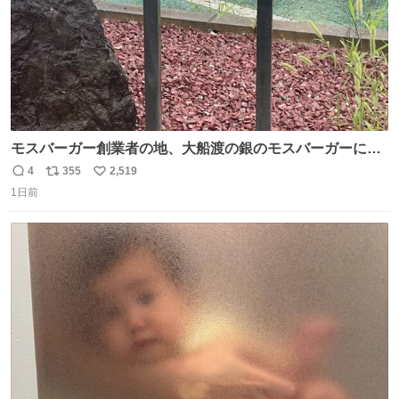
モスバーガー創業者の地、大船渡の銀のモスバーガーに一
礼。
4
355
2,519
返
リ
い
1日前
信
ポ
い
数
ス
ね
ト
数
数