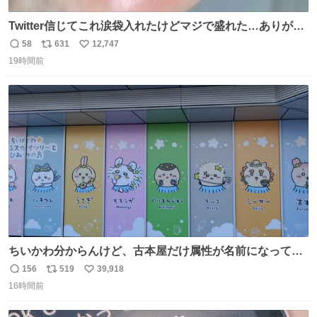
Twitter信じてこれ涙袋入れたけどマジで盛れた…ありがと
う…
58
631
12,747
返
リ
い
19時間前
信
ポ
い
数
ス
ね
ト
数
数
ちいかわ分からんけど、古本屋だけ属性が名前になってる
のはどういうこと？
156
519
39,918
返
リ
い
16時間前
信
ポ
い
数
ス
ね