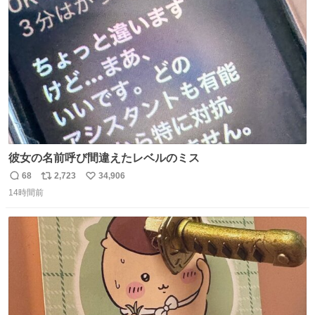
ト
数
数
彼女の名前呼び間違えたレベルのミス
68
2,723
34,906
返
リ
い
14時間前
信
ポ
い
数
ス
ね
ト
数
数