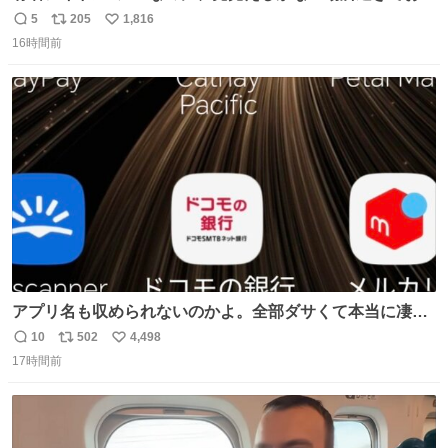
ろいな
5
205
1,816
返
リ
い
16時間前
信
ポ
い
数
ス
ね
ト
数
数
アプリ名も収められないのかよ。全部ダサくて本当に凄
い。 https://t.co/LemyLGyVkR
10
502
4,498
返
リ
い
17時間前
信
ポ
い
数
ス
ね
ト
数
数