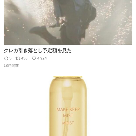
クレカ引き落とし予定額を見た
5
453
4,924
返
リ
い
18時間前
信
ポ
い
数
ス
ね
ト
数
数