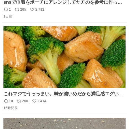
snsで巾着をポーチにアレンジしてた方のを参考に作って
みました🧵 裁縫は得意でないので、ザクザクの目測で縫い
1
265
2,782
返
リ
い
ましたので悪しからず🙏🏻 裏地は人魚のウロコ風な柄にし
1日前
信
ポ
い
てみたらめっちゃ良き☺️ 島二郎とちいかわチャームもお気
数
ス
ね
に入り⭐️
ト
数
数
これマジでうっっまい。味が濃いめだから満足感エグいし
1週間で3キロ痩せた😭
10
200
2,414
返
リ
い
16時間前
信
ポ
い
数
ス
ね
ト
数
数