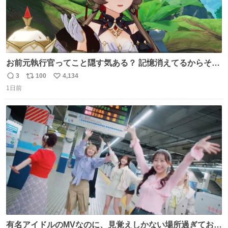
お前元執行官ってこと隠す気ある？ 記憶消えてるからそん
な考えに至らないだろうけどさ…
3
100
4,134
返
リ
い
1日前
信
ポ
い
数
ス
ね
ト
数
数
有名アイドルのMVなのに、見覚えしかない場所過ぎておも