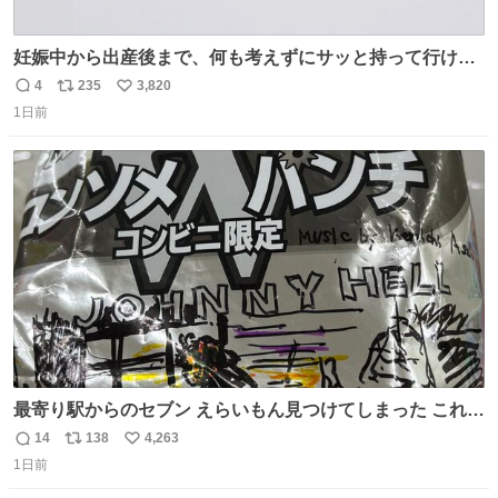
妊娠中から出産後まで、何も考えずにサッと持って行ける
ようなショルダーバッグが欲しいな〜と思っていたのだけ
4
235
3,820
返
リ
い
ど snidelでめちゃくちゃピッタリなものを見つけたので買
1日前
信
ポ
い
った！✨ スマホと小物とペットボトルが入るの最高すぎる
数
ス
ね
🥹 しかもスマホ入れ独立してるしファスナーない！地味に
ト
数
数
嬉しいやつ！！！
最寄り駅からのセブン えらいもん見つけてしまった これ売
ってくれへんかな… #浅井健一 #ポテチ #ロックの名盤
14
138
4,263
返
リ
い
1日前
信
ポ
い
数
ス
ね