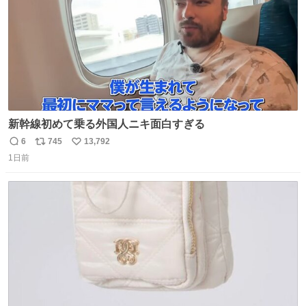
新幹線初めて乗る外国人ニキ面白すぎる
6
745
13,792
返
リ
い
1日前
信
ポ
い
数
ス
ね
ト
数
数