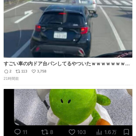
数
汗臭不安を解消。
すごい車の内ドア台パンしてるやついたｗｗｗｗｗｗｗｗ
ｗｗｗｗｗｗ
2
113
3,758
返
リ
い
21時間前
信
ポ
い
数
ス
ね
ト
数
数