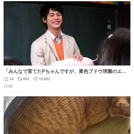
ト
数
数
「みんなで育てたPちゃんですが、黄色ブドウ球菌のエン
テロトキシン（耐熱性毒素）が検出されたので、議論する
14
692
10,082
返
リ
い
までもなく処分が決まりました」
1日前
信
ポ
い
数
ス
ね
ト
数
数