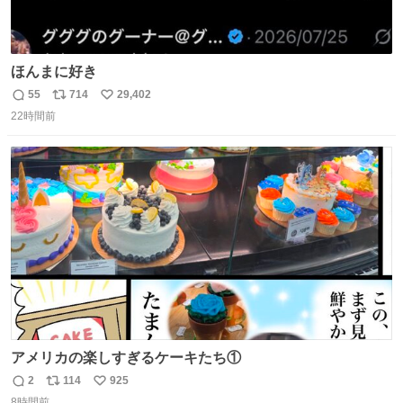
ほんまに好き
55
714
29,402
返
リ
い
22時間前
信
ポ
い
数
ス
ね
ト
数
数
アメリカの楽しすぎるケーキたち①
2
114
925
返
リ
い
8時間前