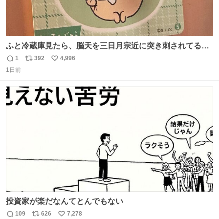
ふと冷蔵庫見たら、脳天を三日月宗近に突き刺されてるく
りまんじゅうパイセンが
1
392
4,996
返
リ
い
1日前
信
ポ
い
数
ス
ね
ト
数
数
投資家が楽だなんてとんでもない
109
626
7,278
返
リ
い