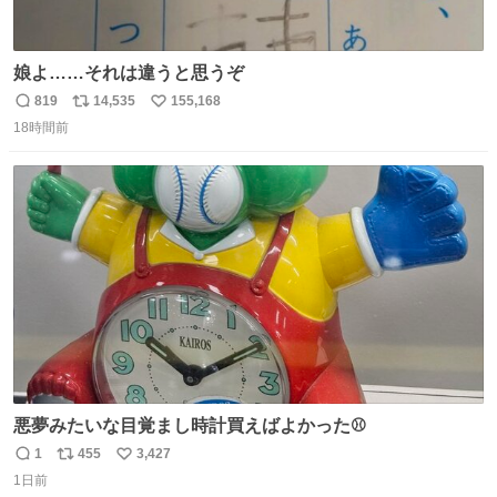
娘よ……それは違うと思うぞ
819
14,535
155,168
返
リ
い
18時間前
信
ポ
い
数
ス
ね
ト
数
数
悪夢みたいな目覚まし時計買えばよかった⚾
1
455
3,427
返
リ
い
1日前
信
ポ
い