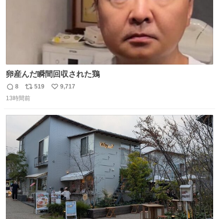
卵産んだ瞬間回収された鶏
8
519
9,717
返
リ
い
13時間前
信
ポ
い
数
ス
ね
ト
数
数