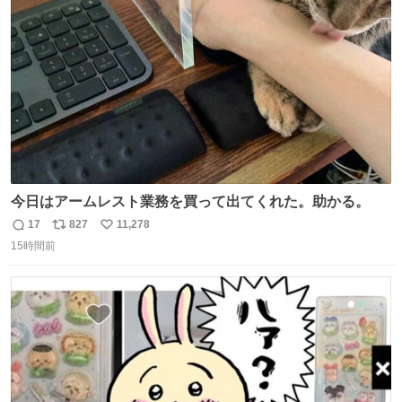
ト
数
数
今日はアームレスト業務を買って出てくれた。助かる。
17
827
11,278
返
リ
い
15時間前
信
ポ
い
数
ス
ね
ト
数
数