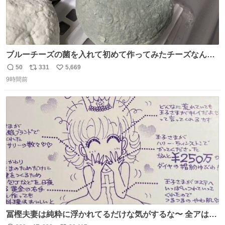
ブルーチーズの菌を入れて初めて作ってみたチーズなんだ
けど 本能でちょっとヤバいと思っちゃう見た目だな
50
331
5,669
返
リ
い
9時間前
信
ポ
い
数
ス
ね
ト
数
数
冨樫夫妻は純粋に浮かれてるだけな気がするな〜 全アはこ