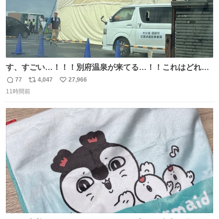
す、すごい…！！！別府温泉が来てる…！！これはどれぐ
らい待つんだろう…
77
4,047
27,966
返
リ
い
11時間前
信
ポ
い
数
ス
ね
ト
数
数