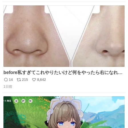
数
ス
ね
ト
数
数
before私すぎてこれやりたいけど何をやったら右になれる
の
14
215
8,642
返
リ
い
1日前
信
ポ
い
数
ス
ね
ト
数
数