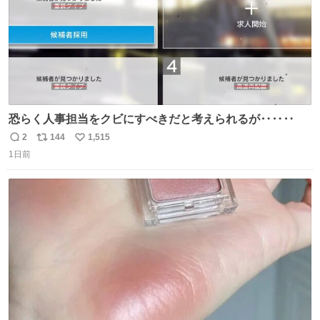
恐らく人事担当をクビにすべきだと考えられるが‥‥‥
2
144
1,515
返
リ
い
1日前
信
ポ
い
数
ス
ね
ト
数
数