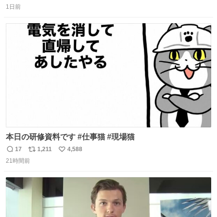
1日前
信
ポ
い
数
ス
ね
ト
数
数
本日の研修資料です #仕事猫 #現場猫
17
1,211
4,588
返
リ
い
21時間前
信
ポ
い
数
ス
ね
ト
数
数