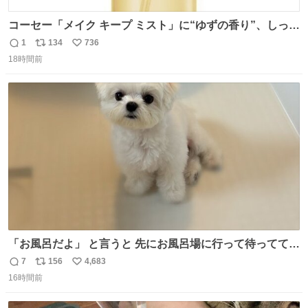
コーセー「メイク キープ ミスト」に“ゆずの香り”、しっと
りツヤ肌叶う保湿タイプ - fashion-press.net/news/148945
1
134
736
返
リ
い
18時間前
信
ポ
い
数
ス
ね
ト
数
数
「お風呂だよ」 と言うと 先にお風呂場に行って待っててく
れる 賢いライス
7
156
4,683
返
リ
い
16時間前
信
ポ
い
数
ス
ね