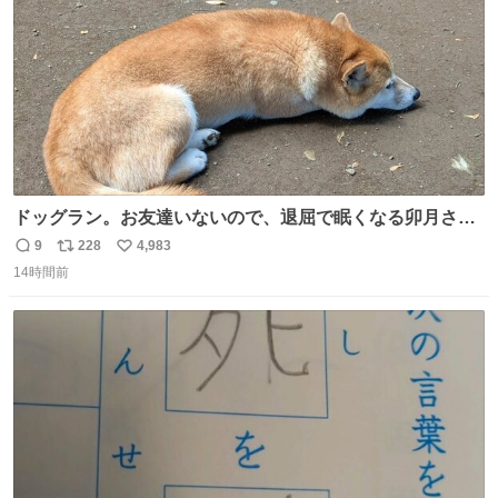
ドッグラン。お友達いないので、退屈で眠くなる卯月さ
ん。 #柴犬卯月
9
228
4,983
返
リ
い
14時間前
信
ポ
い
数
ス
ね
ト
数
数