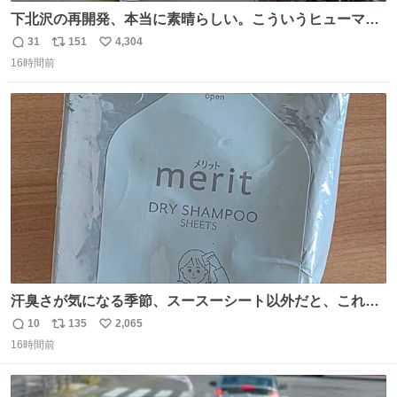
下北沢の再開発、本当に素晴らしい。こういうヒューマン
スケールの開発がいいんだよ。
31
151
4,304
返
リ
い
16時間前
信
ポ
い
数
ス
ね
ト
数
数
汗臭さが気になる季節、スースーシート以外だと、これが
とにかくスッキリする。2年くらい前に #生活は踊る で紹
10
135
2,065
返
リ
い
介したやつ。おじさんにもおばさんにもオススメだ。ドラ
16時間前
信
ポ
い
ストに売ってるぞ。ドライシャンプーって書いてあるけど
数
ス
ね
汗拭きシートみたいなもの。耳裏襟足首筋がんがん拭いて
ト
数