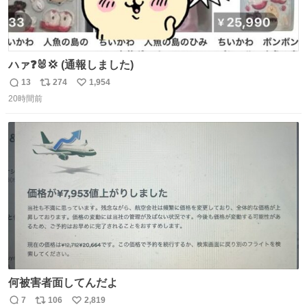
ハァ❓🐰💢 (通報しました)
13
274
1,954
返
リ
い
20時間前
信
ポ
い
数
ス
ね
ト
数
数
何被害者面してんだよ
7
106
2,819
返
リ
い