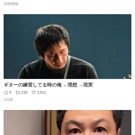
20時間前
信
ポ
い
数
ス
ね
ト
数
数
ギターの練習してる時の俺 ←理想 →現実
9
158
3,911
返
リ
い
1日前
信
ポ
い
数
ス
ね
ト
数
数