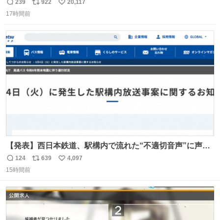
こに自分の市場価値的なものを上乗せするので、 すっぴん
239
922
20,117
返
リ
い
＆寝起きのボサボサ頭でも「今日も可愛いね」が止まらな
17時間前
信
ポ
い
い。放っておくと永遠に髪撫でてきて作業進まない()
数
ス
ね
156cm40kg、年中日焼け止めとお友達の私より綺麗な手や
ト
数
数
めてもろて とか言う
【発表】西日本鉄道、駅構内で流れた“不適切音声”に声明
「被害届も検討」 news.livedoor.com/article/detail… 4日
124
639
4,097
返
リ
い
に西鉄福岡（天神）駅および薬院駅で発生した駅構内放送
15時間前
信
ポ
い
事案について声明を公表した。「第三者によって駅構内放
数
ス
ね
送設備に外部から不正に音声が流された可能性も含めて確
ト
数
数
認を実施」と説明した。