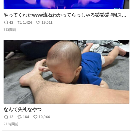
やってくれたwww流石わかってらっしゃる🤣🤣🤣 #Mステ
#西川貴教
42
1,424
19,011
返
リ
い
7時間前
信
ポ
い
数
ス
ね
ト
数
数
なんて失礼なやつ
12
164
10,944
返
リ
い
21時間前
信
ポ
い
数
ス
ね