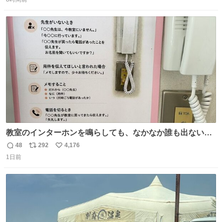
信
ポ
い
数
ス
ね
ト
数
数
教室のインターホンを鳴らしても、なかなか誰も出ないこ
とがあります…。 もしかすると「電話の出方」に困ってい
48
292
4,176
返
リ
い
るのかもしれません。 そこで「何を話せばいいか」が見え
1日前
信
ポ
い
る手引きを用意して、安心して電話に出られるようにしま
数
ス
ね
す。 インターホンの応対も大切なコミュニケーションの学
ト
数
数
びです。