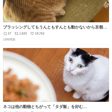
ブラッシングしてもうんともすんとも動かないから京都の
寺にある庭みたいになってる
27
1,925
19,762
返
リ
い
16時間前
信
ポ
い
数
ス
ね
ト
数
数
ネコは他の動物とちがって「タダ飯」を好む