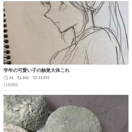
ト
数
数
学年の可愛い子の触覚大体これ
24
662
23,933
返
リ
い
11時間前
信
ポ
い
数
ス
ね
ト
数
数